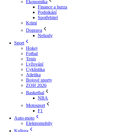
Ekonomika
Finance a burza
Podnikání
Spotřebitel
Krimi
Doprava
Nehody
Sport
Hokej
Fotbal
Tenis
Lyžování
Cyklistika
Atletika
Bojové sporty
ZOH 2026
Basketbal
NBA
Motosport
F1
Auto-moto
Elektromobily
Kultura