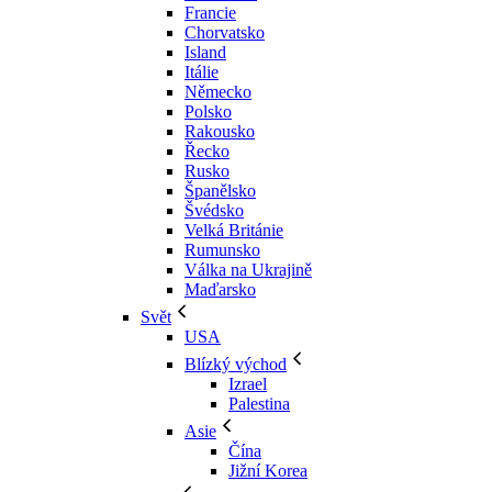
Francie
Chorvatsko
Island
Itálie
Německo
Polsko
Rakousko
Řecko
Rusko
Španělsko
Švédsko
Velká Británie
Rumunsko
Válka na Ukrajině
Maďarsko
Svět
USA
Blízký východ
Izrael
Palestina
Asie
Čína
Jižní Korea