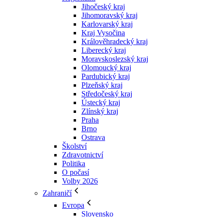
Jihočeský kraj
Jihomoravský kraj
Karlovarský kraj
Kraj Vysočina
Králověhradecký kraj
Liberecký kraj
Moravskoslezský kraj
Olomoucký kraj
Pardubický kraj
Plzeňský kraj
Středočeský kraj
Ústecký kraj
Zlínský kraj
Praha
Brno
Ostrava
Školství
Zdravotnictví
Politika
O počasí
Volby 2026
Zahraničí
Evropa
Slovensko