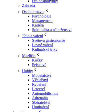
Pro hospodyňky
Zahrada
Osobní rozvoj
Psychologie
Management
Kariéra
Spiritualita a náboženství
Jídlo a vaření
Světová gastronomie
Levné vaření
Kulinářské triky
Mazlíčci
Kočky
Pejskové
Hobby
Modelářství
Včelařství
Rybaření
Letectví
Automobilismus
Adrenalin
Sběratelství
Houbaření