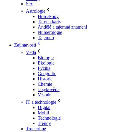
Sex
Astrologie
Horoskopy
Tarot a karty
Andělé a tajemná znamení
Numerologie
Tajemno
Zajímavosti
Věda
Biologie
Ekologie
Fyzika
Geografie
Historie
Chemie
Jazykověda
Vesmír
IT a technologie
Digital
Mobil
Technologie
Trendy
True crime