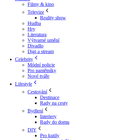
Filmy & kino
Televize
Reality show
Hudba
Hry
Literatura
Výtvarné umění
Divadlo
Digi a stream
Celebrity
Módní policie
Pro pamětníky
Nové tváře
Lifestyle
Cestování
Destinace
Rady na cesty
Bydlení
Interiery
Rady do domu
DIY
Pro kutily