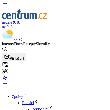
neděle 9. 8.
ne 9. 8.
33°C
Internet
Firmy
Recepty
Slovníky
Přihlášení
Zprávy
Domácí
Regionální