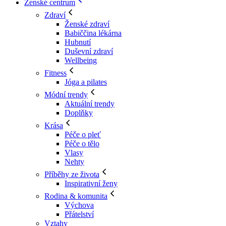
Ženské centrum
Zdraví
Ženské zdraví
Babiččina lékárna
Hubnutí
Duševní zdraví
Wellbeing
Fitness
Jóga a pilates
Módní trendy
Aktuální trendy
Doplňky
Krása
Péče o pleť
Péče o tělo
Vlasy
Nehty
Příběhy ze života
Inspirativní ženy
Rodina & komunita
Výchova
Přátelství
Vztahy