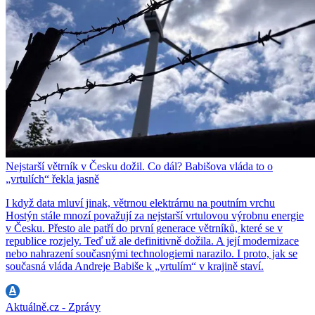
Nejstarší větrník v Česku dožil. Co dál? Babišova vláda to o
„vrtulích“ řekla jasně
I když data mluví jinak, větrnou elektrárnu na poutním vrchu
Hostýn stále mnozí považují za nejstarší vrtulovou výrobnu energie
v Česku. Přesto ale patří do první generace větrníků, které se v
republice rozjely. Teď už ale definitivně dožila. A její modernizace
nebo nahrazení současnými technologiemi narazilo. I proto, jak se
současná vláda Andreje Babiše k „vrtulím“ v krajině staví.
Aktuálně.cz - Zprávy