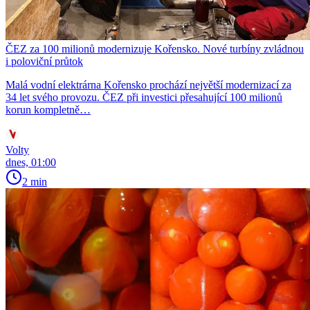
ČEZ za 100 milionů modernizuje Kořensko. Nové turbíny zvládnou
i poloviční průtok
Malá vodní elektrárna Kořensko prochází největší modernizací za
34 let svého provozu. ČEZ při investici přesahující 100 milionů
korun kompletně…
Volty
dnes, 01:00
2 min