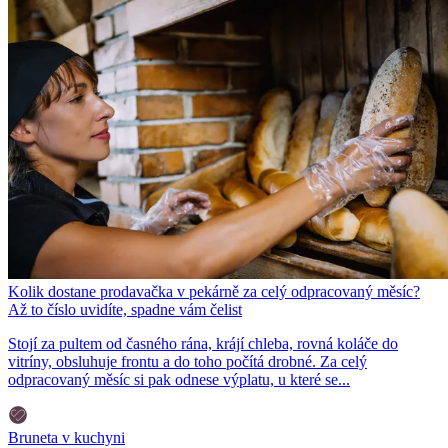
Kolik dostane prodavačka v pekárně za celý odpracovaný měsíc?
Až to číslo uvidíte, spadne vám čelist
Stojí za pultem od časného rána, krájí chleba, rovná koláče do
vitríny, obsluhuje frontu a do toho počítá drobné. Za celý
odpracovaný měsíc si pak odnese výplatu, u které se...
Bruneta v kuchyni