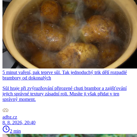
5 minut vaření, pak teprve sůl. Tak jednoduchý trik dělí rozpadlé
brambory od dokonalých
Sůl hraje při zvýrazňování přirozené chuti brambor a zajišťování
jejich správné textury zásadní roli. Musíte ji však přidat v ten
správný moment.
adbz.cz
8. 8. 2026, 20:40
2 min