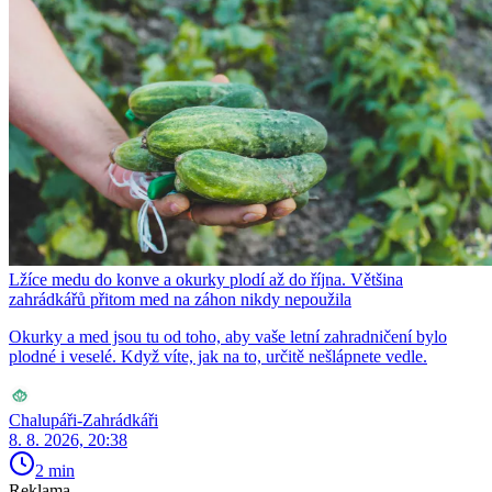
Lžíce medu do konve a okurky plodí až do října. Většina
zahrádkářů přitom med na záhon nikdy nepoužila
Okurky a med jsou tu od toho, aby vaše letní zahradničení bylo
plodné i veselé. Když víte, jak na to, určitě nešlápnete vedle.
Chalupáři-Zahrádkáři
8. 8. 2026, 20:38
2 min
Reklama