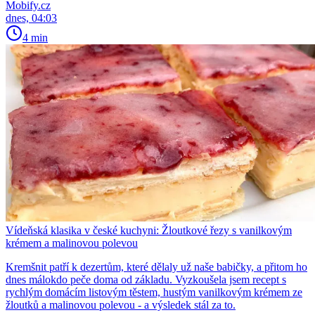
Mobify.cz
dnes, 04:03
4 min
Vídeňská klasika v české kuchyni: Žloutkové řezy s vanilkovým
krémem a malinovou polevou
Kremšnit patří k dezertům, které dělaly už naše babičky, a přitom ho
dnes málokdo peče doma od základu. Vyzkoušela jsem recept s
rychlým domácím listovým těstem, hustým vanilkovým krémem ze
žloutků a malinovou polevou - a výsledek stál za to.