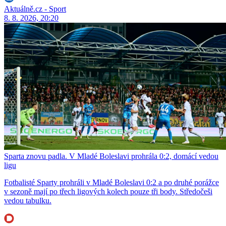
Aktuálně.cz - Sport
8. 8. 2026, 20:20
Sparta znovu padla. V Mladé Boleslavi prohrála 0:2, domácí vedou
ligu
Fotbalisté Sparty prohráli v Mladé Boleslavi 0:2 a po druhé porážce
v sezoně mají po třech ligových kolech pouze tři body. Středočeši
vedou tabulku.