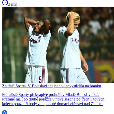
3 min
Zoufalá Sparta. V Boleslavi ani jednou nevystřelila na branku
Fotbalisté Sparty překvapivě prohráli v Mladé Boleslavi 0:2.
Pražané mají po druhé porážce v nové sezoně po třech ligových
kolech pouze tři body za upocené domácí vítězství nad Zlínem.