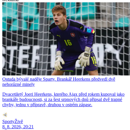
Ostuda bývalé naděje Sparty. Brankář Heerkens předvedl dvě
nehorázné minely
Dvacetiletý Joeri Heerkens, kterého Ajax před rokem kupoval jako
brankáře budoucnosti, si za šest srpnových dnů připsal dvě trapné
chyby, jednu v přípravě, druhou v ostrém zápase.
SportyŽivě
8. 8. 2026, 20:21