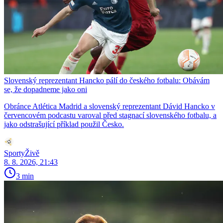
Slovenský reprezentant Hancko pálí do českého fotbalu: Obávám
se, že dopadneme jako oni
Obránce Atlética Madrid a slovenský reprezentant Dávid Hancko v
červencovém podcastu varoval před stagnací slovenského fotbalu, a
jako odstrašující příklad použil Česko.
SportyŽivě
8. 8. 2026, 21:43
3 min