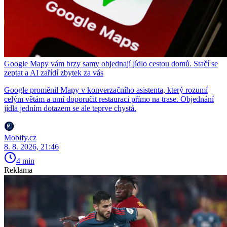
Google Mapy vám brzy samy objednají jídlo cestou domů. Stačí se
zeptat a AI zařídí zbytek za vás
Google proměnil Mapy v konverzačního asistenta, který rozumí
celým větám a umí doporučit restauraci přímo na trase. Objednání
jídla jedním dotazem se ale teprve chystá.
Mobify.cz
8. 8. 2026, 21:46
4 min
Reklama