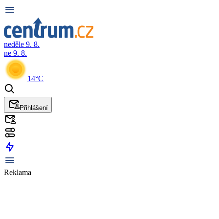
neděle 9. 8.
ne 9. 8.
14°C
Přihlášení
Reklama