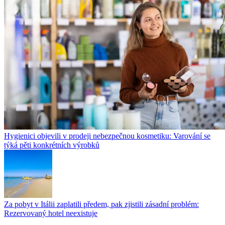
Hygienici objevili v prodeji nebezpečnou kosmetiku: Varování se
týká pěti konkrétních výrobků
Za pobyt v Itálii zaplatili předem, pak zjistili zásadní problém:
Rezervovaný hotel neexistuje