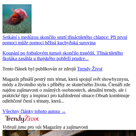
Setkání s medúzou skončilo smrtí třináctiletého chlapce: Při první
pomoci může pomoci běžná kuchyňská surovina
Koupání po fotbalovém turnaji skončilo tragédií. Třináctiletého
školáka zasáhla u thajského pobřeží prudce...
Tento článek byl publikován ze zdrojů
Trendy Život
Magazín přináší pestrý mix témat, která spojují svět showbyznysu,
módy a životního stylu s příběhy ze skutečného života. Čtenáři zde
najdou zajímavosti o známých osobnostech, aktuální trendy, ale i
praktické tipy a inspiraci pro každodenní situace.Obsah kombinuje
odlehčené čtení s tématy, která...
Všechny články tohoto autora →
Vybrali jsme pro vás
Magazíny a zajímavosti