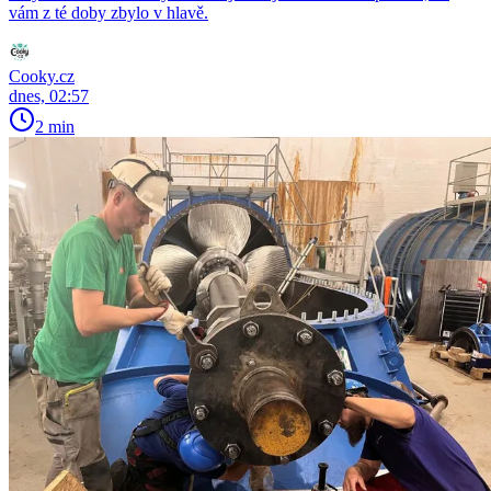
vám z té doby zbylo v hlavě.
Cooky.cz
dnes, 02:57
2 min