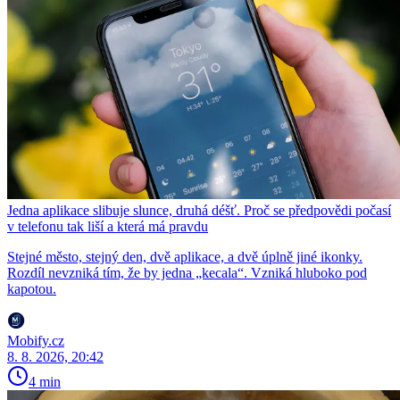
Jedna aplikace slibuje slunce, druhá déšť. Proč se předpovědi počasí
v telefonu tak liší a která má pravdu
Stejné město, stejný den, dvě aplikace, a dvě úplně jiné ikonky.
Rozdíl nevzniká tím, že by jedna „kecala“. Vzniká hluboko pod
kapotou.
Mobify.cz
8. 8. 2026, 20:42
4 min