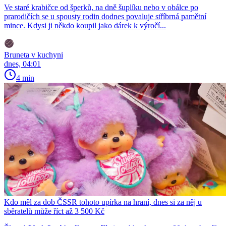
Ve staré krabičce od šperků, na dně šuplíku nebo v obálce po
prarodičích se u spousty rodin dodnes povaluje stříbrná pamětní
mince. Kdysi ji někdo koupil jako dárek k výročí...
Bruneta v kuchyni
dnes, 04:01
4 min
Kdo měl za dob ČSSR tohoto upírka na hraní, dnes si za něj u
sběratelů může říct až 3 500 Kč