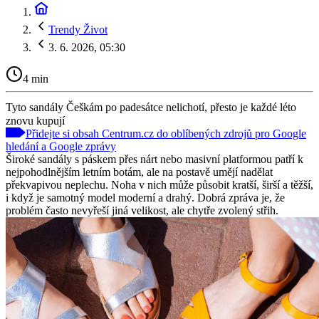
Trendy Život
3. 6. 2026, 05:30
4 min
Tyto sandály Češkám po padesátce nelichotí, přesto je každé léto
znovu kupují
Přidejte si obsah Centrum.cz do oblíbených zdrojů pro Google
hledání a Google zprávy
Široké sandály s páskem přes nárt nebo masivní platformou patří k
nejpohodlnějším letním botám, ale na postavě umějí nadělat
překvapivou neplechu. Noha v nich může působit kratší, širší a těžší,
i když je samotný model moderní a drahý. Dobrá zpráva je, že
problém často nevyřeší jiná velikost, ale chytře zvolený střih.