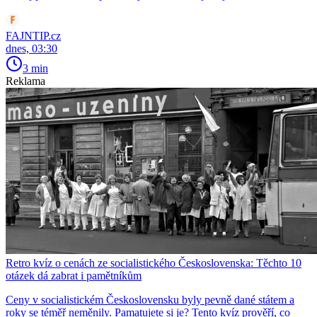
FAJNTIP.cz
dnes, 03:30
3 min
Reklama
Retro kvíz o cenách ze socialistického Československa: Těchto 10
otázek dá zabrat i pamětníkům
Ceny v socialistickém Československu byly pevně dané státem a
roky se téměř neměnily. Pamatujete si je? Tento kvíz prověří, co