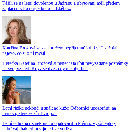
Těšili se na letní dovolenou u Jadranu a ubytování měli předem
zaplacené. Po příjezdu do italského...
Kateřina Brožová se stala terčem nepříjemné kritiky: Jasně dala
najevo, co si o ní myslí
Herečka Kateřina Brožová si nenechala líbit nevyžádané poznámky
na svůj vzhled. Když se dvě ženy pustily do...
Letní rizika nekončí u spálené kůže: Odborníci upozorňují na
nemoci, které se šíří Evropou
Letní ochrana už nekončí u opalovacího krému. Vyšší teploty
nahrávají bakteriím v jídle i ve vodě a...