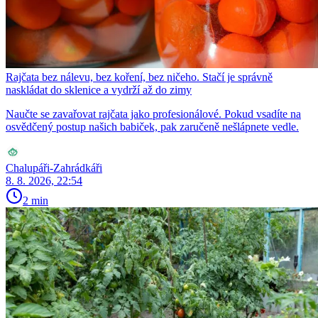
Rajčata bez nálevu, bez koření, bez ničeho. Stačí je správně
naskládat do sklenice a vydrží až do zimy
Naučte se zavařovat rajčata jako profesionálové. Pokud vsadíte na
osvědčený postup našich babiček, pak zaručeně nešlápnete vedle.
Chalupáři-Zahrádkáři
8. 8. 2026, 22:54
2 min