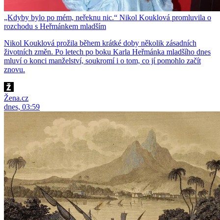
„Kdyby bylo po mém, neřeknu nic.“ Nikol Kouklová promluvila o
rozchodu s Heřmánkem mladším
Nikol Kouklová prožila během krátké doby několik zásadních
životních změn. Po letech po boku Karla Heřmánka mladšího dnes
mluví o konci manželství, soukromí i o tom, co jí pomohlo začít
znovu.
Žena.cz
dnes, 03:59