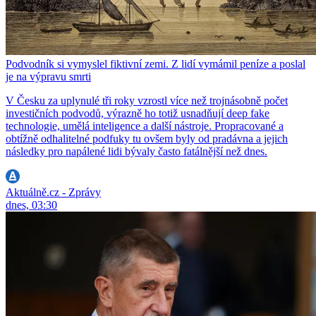
Podvodník si vymyslel fiktivní zemi. Z lidí vymámil peníze a poslal
je na výpravu smrti
V Česku za uplynulé tři roky vzrostl více než trojnásobně počet
investičních podvodů, výrazně ho totiž usnadňují deep fake
technologie, umělá inteligence a další nástroje. Propracované a
obtížně odhalitelné podfuky tu ovšem byly od pradávna a jejich
následky pro napálené lidi bývaly často fatálnější než dnes.
Aktuálně.cz - Zprávy
dnes, 03:30