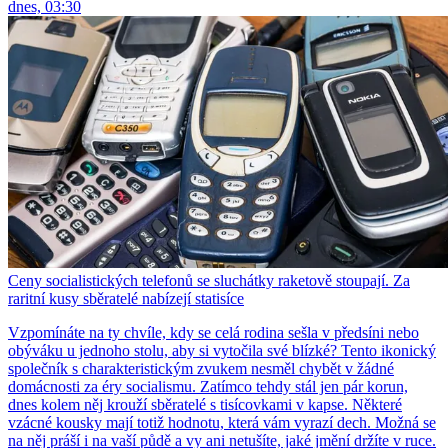
dnes, 03:30
Ceny socialistických telefonů se sluchátky raketově stoupají. Za
raritní kusy sběratelé nabízejí statisíce
Vzpomínáte na ty chvíle, kdy se celá rodina sešla v předsíni nebo
obýváku u jednoho stolu, aby si vytočila své blízké? Tento ikonický
společník s charakteristickým zvukem nesměl chybět v žádné
domácnosti za éry socialismu. Zatímco tehdy stál jen pár korun,
dnes kolem něj krouží sběratelé s tisícovkami v kapse. Některé
vzácné kousky mají totiž hodnotu, která vám vyrazí dech. Možná se
na něj práší i na vaší půdě a vy ani netušíte, jaké jmění držíte v ruce.