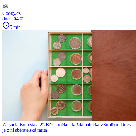
Cooky.cz
dnes, 04:02
5 min
Za socialismu stála 25 Kčs a měla ji každá babička v šuplíku. Dnes
je z ní sběratelská rarita