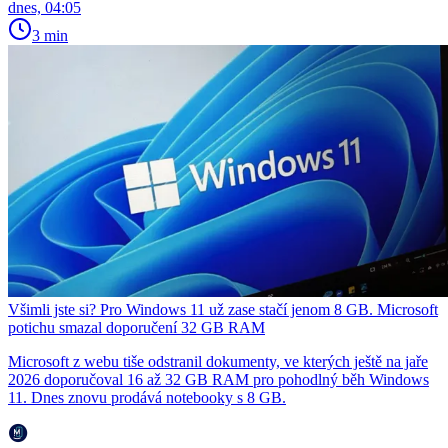
dnes, 04:05
3 min
Všimli jste si? Pro Windows 11 už zase stačí jenom 8 GB. Microsoft
potichu smazal doporučení 32 GB RAM
Microsoft z webu tiše odstranil dokumenty, ve kterých ještě na jaře
2026 doporučoval 16 až 32 GB RAM pro pohodlný běh Windows
11. Dnes znovu prodává notebooky s 8 GB.