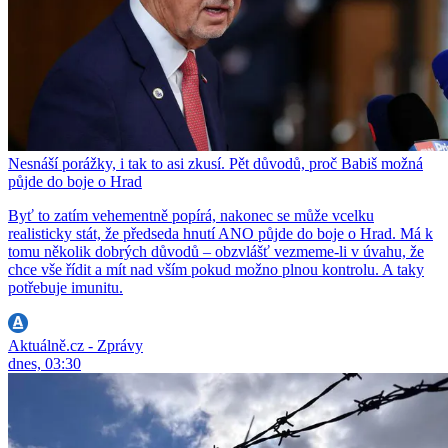
Nesnáší porážky, i tak to asi zkusí. Pět důvodů, proč Babiš možná
půjde do boje o Hrad
Byť to zatím vehementně popírá, nakonec se může vcelku
realisticky stát, že předseda hnutí ANO půjde do boje o Hrad. Má k
tomu několik dobrých důvodů – obzvlášť vezmeme-li v úvahu, že
chce vše řídit a mít nad vším pokud možno plnou kontrolu. A taky
potřebuje imunitu.
Aktuálně.cz - Zprávy
dnes, 03:30