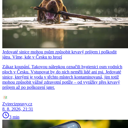
Jedovaté sinice mohou psům způsobit krvavý průjem i poškodit
játra. Víme, kde v Česku to hrozí
Zákaz koupání. Takovou nálepkou označili hygienici osm vodních
ploch v Česku. Vstupovat by do nich neměli lidé ani psi. Jedovaté
sinice, kterými je voda v těchto místech kontaminovaná, jim totiž
mohou způsobit vážné zdravotní potíže – od vyrážky přes krvavý
průjem až po poškození jater.
Zvirecizpravy.cz
8. 8. 2026, 21:31
3 min