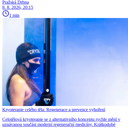
Pražská Drbna
8. 8. 2026, 20:15
1 min
Kryoterapie celého těla: Regenerace a prevence vyhoření
Celotělová kryoterapie se z alternativního konceptu rychle mění v
uznávanou součást moderní regenerační medicíny. Krátkodobé