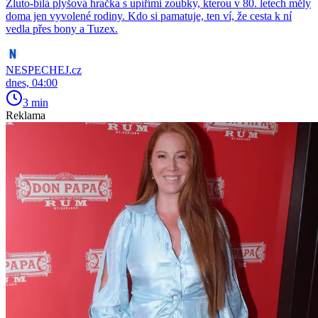
Žluto-bílá plyšová hračka s upířími zoubky, kterou v 80. letech měly
doma jen vyvolené rodiny. Kdo si pamatuje, ten ví, že cesta k ní
vedla přes bony a Tuzex.
NESPECHEJ.cz
dnes, 04:00
3 min
Reklama