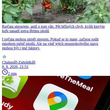
Rajčata stresujete, aniž o tom víte. Pět běžných chyb, kvůli kterým
keře nasadí sotva třetinu plodů
I rajčata mohou utrpět stresem. Pokud se to stane, začnou rodit
mnohem méně plodů. Ale na vině jejich neuspokojivého stavu
mohou být i jiné faktory.
Chalupáři-Zahrádkáři
8. 8. 2026, 21:51
2 min