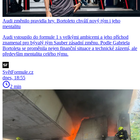
Audi změnilo pravidla hry. Bortoleto chválí nový tým i jeho
mentalitu
Audi vstoupilo do formule 1 s velkými ambicemi a jeho příchod
znamenal pro bývalý tým Sauber zásadní změnu. Podle Gabriela
Bortoleta se proměnila nejen finanční situace a technické zázemí, ale
především mentalita celého týmu.
SvětFormule.cz
dnes, 18:55
2 min