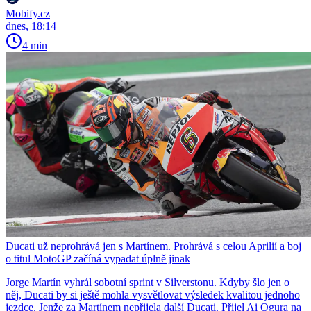
Mobify.cz
dnes, 18:14
4 min
Ducati už neprohrává jen s Martínem. Prohrává s celou Aprilií a boj
o titul MotoGP začíná vypadat úplně jinak
Jorge Martín vyhrál sobotní sprint v Silverstonu. Kdyby šlo jen o
něj, Ducati by si ještě mohla vysvětlovat výsledek kvalitou jednoho
jezdce. Jenže za Martínem nepřijela další Ducati. Přijel Ai Ogura na