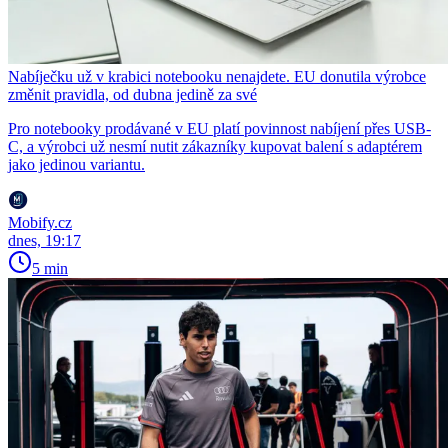
Nabíječku už v krabici notebooku nenajdete. EU donutila výrobce
změnit pravidla, od dubna jedině za své
Pro notebooky prodávané v EU platí povinnost nabíjení přes USB-
C, a výrobci už nesmí nutit zákazníky kupovat balení s adaptérem
jako jedinou variantu.
Mobify.cz
dnes, 19:17
5 min