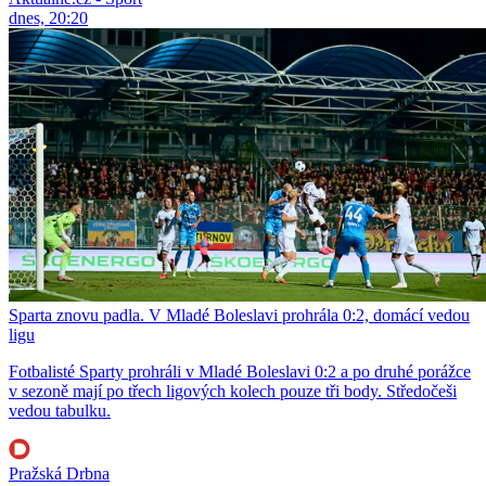
dnes, 20:20
Sparta znovu padla. V Mladé Boleslavi prohrála 0:2, domácí vedou
ligu
Fotbalisté Sparty prohráli v Mladé Boleslavi 0:2 a po druhé porážce
v sezoně mají po třech ligových kolech pouze tři body. Středočeši
vedou tabulku.
Pražská Drbna