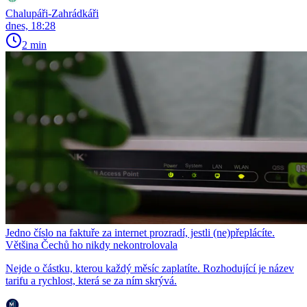
Chalupáři-Zahrádkáři
dnes, 18:28
2 min
Jedno číslo na faktuře za internet prozradí, jestli (ne)přeplácíte.
Většina Čechů ho nikdy nekontrolovala
Nejde o částku, kterou každý měsíc zaplatíte. Rozhodující je název
tarifu a rychlost, která se za ním skrývá.