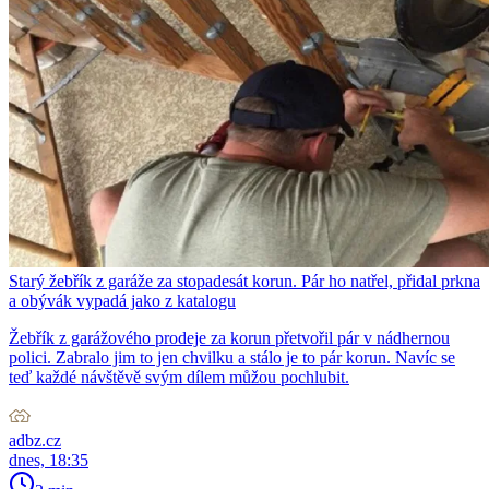
Starý žebřík z garáže za stopadesát korun. Pár ho natřel, přidal prkna
a obývák vypadá jako z katalogu
Žebřík z garážového prodeje za korun přetvořil pár v nádhernou
polici. Zabralo jim to jen chvilku a stálo je to pár korun. Navíc se
teď každé návštěvě svým dílem můžou pochlubit.
adbz.cz
dnes, 18:35