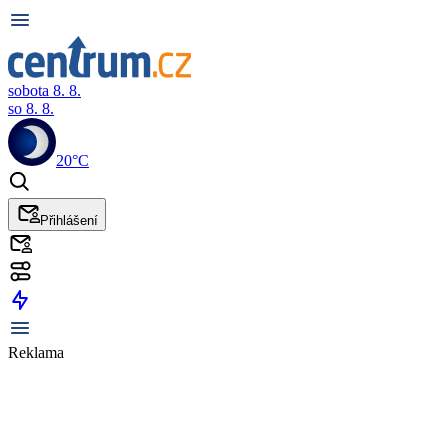
sobota 8. 8.
so 8. 8.
20°C
Přihlášení
Reklama