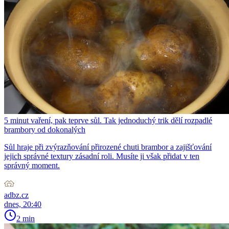
5 minut vaření, pak teprve sůl. Tak jednoduchý trik dělí rozpadlé
brambory od dokonalých
Sůl hraje při zvýrazňování přirozené chuti brambor a zajišťování
jejich správné textury zásadní roli. Musíte ji však přidat v ten
správný moment.
adbz.cz
dnes, 20:40
2 min