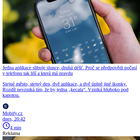
Jedna aplikace slibuje slunce, druhá déšť. Proč se předpovědi počasí
v telefonu tak liší a která má pravdu
Stejné město, stejný den, dvě aplikace, a dvě úplně jiné ikonky.
Rozdíl nevzniká tím, že by jedna „kecala“. Vzniká hluboko pod
kapotou.
Mobify.cz
dnes, 20:42
4 min
Reklama