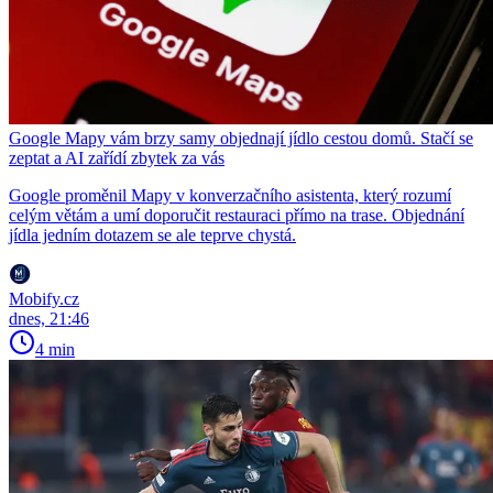
Google Mapy vám brzy samy objednají jídlo cestou domů. Stačí se
zeptat a AI zařídí zbytek za vás
Google proměnil Mapy v konverzačního asistenta, který rozumí
celým větám a umí doporučit restauraci přímo na trase. Objednání
jídla jedním dotazem se ale teprve chystá.
Mobify.cz
dnes, 21:46
4 min