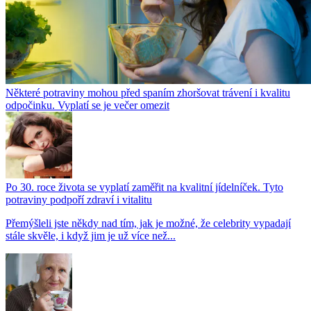
Některé potraviny mohou před spaním zhoršovat trávení i kvalitu
odpočinku. Vyplatí se je večer omezit
Po 30. roce života se vyplatí zaměřit na kvalitní jídelníček. Tyto
potraviny podpoří zdraví i vitalitu
Přemýšleli jste někdy nad tím, jak je možné, že celebrity vypadají
stále skvěle, i když jim je už více než...