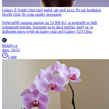
Galaxy Z Fold8 Ultra stojí jmění, ale stojí za to. Po pár hodinách
člověk zjistí, že cesta zpátky neexistuje
Nejlevnější varianta startuje na 53 999 Kč, ta nejdražší se blíží
sedmdesáti tisícům. Samsung za to dává telefon, který se ve
složeném stavu vejde do kapsy snáz než Galaxy S23 Ultra.
Mobify.cz
dnes, 19:53
5 min