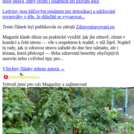
hraje strava, pitný režim i opatrnost při užívání léků
Ledviny jsou klíčovým orgánem pro detoxikaci a udržování
rovnováhy v těle. Je důležité se vyvarovat...
Tento článek byl publikován ze zdrojů
Zdravestravovani.eu
Magazín klade důraz na praktické využití: jak jíst zdravě, zůstat v
kondici a čelit stresu — vše s respektem k realitě, v níž žiješ. Najdeš
tu rady, jak si zdravou stravu zařadit do dne bez námahy, ale i
témata, která překvapí — třeba zdravotní benefity obyčejných
surovin nebo cvičební tipy pro...
Všechny články tohoto autora →
Vybrali jsme pro vás
Magazíny a zajímavosti