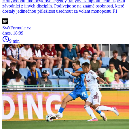
Hollywoodu, motocyklové legendy, rallyoví šampioni nebo úspěšní
závodníci z jiných disciplín. Podívejte se na známé osobnosti, které
dostaly jedinečnou příležitost usednout za volant monopostu F1.
SvětFormule.cz
dnes, 18:09
9 min