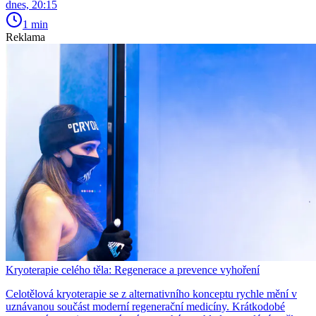
dnes, 20:15
1 min
Reklama
Kryoterapie celého těla: Regenerace a prevence vyhoření
Celotělová kryoterapie se z alternativního konceptu rychle mění v
uznávanou součást moderní regenerační medicíny. Krátkodobé