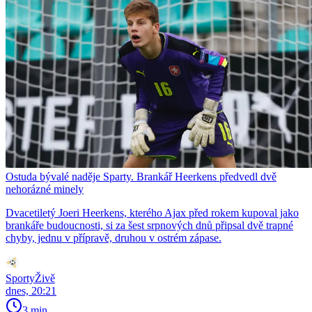
Ostuda bývalé naděje Sparty. Brankář Heerkens předvedl dvě
nehorázné minely
Dvacetiletý Joeri Heerkens, kterého Ajax před rokem kupoval jako
brankáře budoucnosti, si za šest srpnových dnů připsal dvě trapné
chyby, jednu v přípravě, druhou v ostrém zápase.
SportyŽivě
dnes, 20:21
3 min