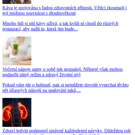
Káva je spojována s řadou zdravotních přínosů. Vědci zkoumají i
její možnou souvislost s dlouhověkostí
Mnoho lidí si pití kávy užívá, a tak kvůli ní chodí do různých
restaurací, aby našli tu, která jim bude...
Večerní nápoje samy o sobě tuk nespalují. Některé však mohou
podpořit pitný režim a zdravý životní styl
Pokud vám jde o hubnutí, pak si nemůžete dovolit vynechat těchto
pět úžasných nápojů na spalování tuků,...
Zdraví ledvin podporují správné každodenní návyky. Důležitou roli