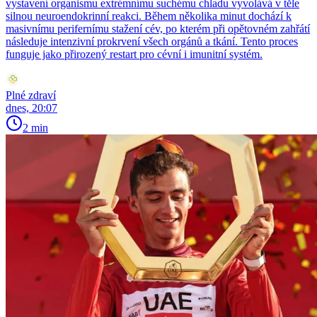
vystavení organismu extrémnímu suchému chladu vyvolává v těle
silnou neuroendokrinní reakci. Během několika minut dochází k
masivnímu perifernímu stažení cév, po kterém při opětovném zahřátí
následuje intenzivní prokrvení všech orgánů a tkání. Tento proces
funguje jako přirozený restart pro cévní i imunitní systém.
Plné zdraví
dnes, 20:07
2 min