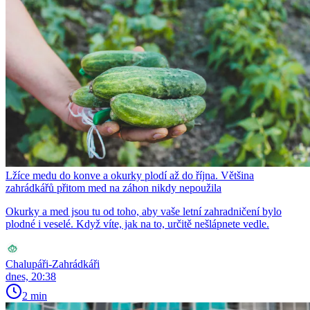
Lžíce medu do konve a okurky plodí až do října. Většina
zahrádkářů přitom med na záhon nikdy nepoužila
Okurky a med jsou tu od toho, aby vaše letní zahradničení bylo
plodné i veselé. Když víte, jak na to, určitě nešlápnete vedle.
Chalupáři-Zahrádkáři
dnes, 20:38
2 min