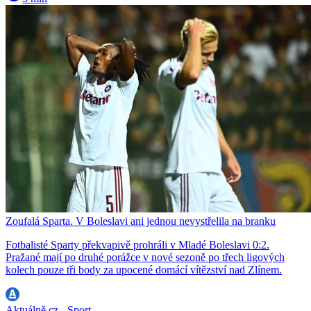
Zoufalá Sparta. V Boleslavi ani jednou nevystřelila na branku
Fotbalisté Sparty překvapivě prohráli v Mladé Boleslavi 0:2.
Pražané mají po druhé porážce v nové sezoně po třech ligových
kolech pouze tři body za upocené domácí vítězství nad Zlínem.
Aktuálně.cz - Sport