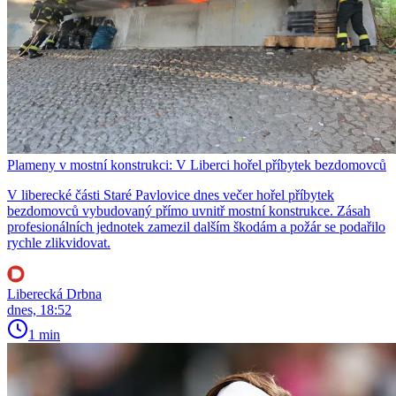
Plameny v mostní konstrukci: V Liberci hořel příbytek bezdomovců
V liberecké části Staré Pavlovice dnes večer hořel příbytek
bezdomovců vybudovaný přímo uvnitř mostní konstrukce. Zásah
profesionálních jednotek zamezil dalším škodám a požár se podařilo
rychle zlikvidovat.
Liberecká Drbna
dnes, 18:52
1 min