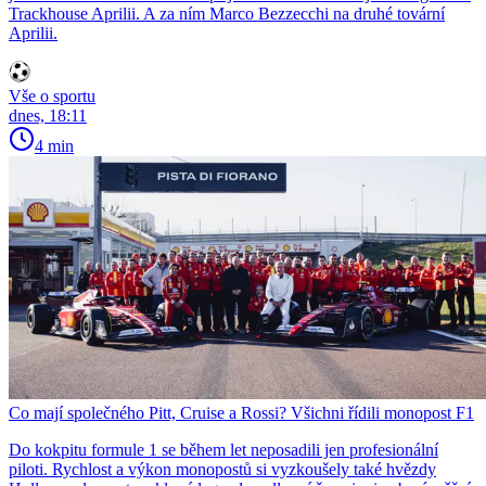
Trackhouse Aprilii. A za ním Marco Bezzecchi na druhé tovární
Aprilii.
Vše o sportu
dnes, 18:11
4 min
Co mají společného Pitt, Cruise a Rossi? Všichni řídili monopost F1
Do kokpitu formule 1 se během let neposadili jen profesionální
piloti. Rychlost a výkon monopostů si vyzkoušely také hvězdy