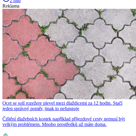
2 min
Reklama
Ocet se solí rozežere plevel mezi dlaždicemi za 12 hodin. Stačí
jeden správný poměr, jinak to nefunguje
Čištění dlažebních kostek například příjezdové cesty nemusí být
velkým problémem. Mnoho prostředků už máte doma.