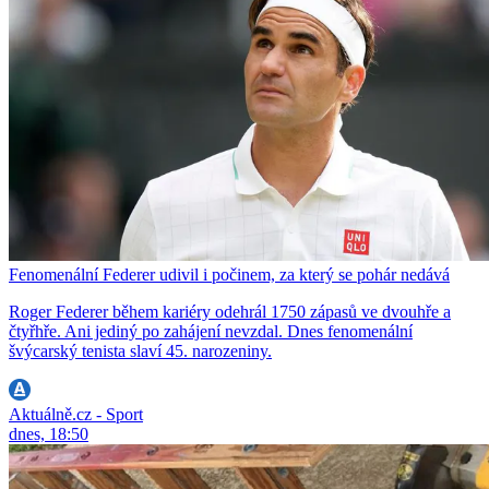
Fenomenální Federer udivil i počinem, za který se pohár nedává
Roger Federer během kariéry odehrál 1750 zápasů ve dvouhře a
čtyřhře. Ani jediný po zahájení nevzdal. Dnes fenomenální
švýcarský tenista slaví 45. narozeniny.
Aktuálně.cz - Sport
dnes, 18:50