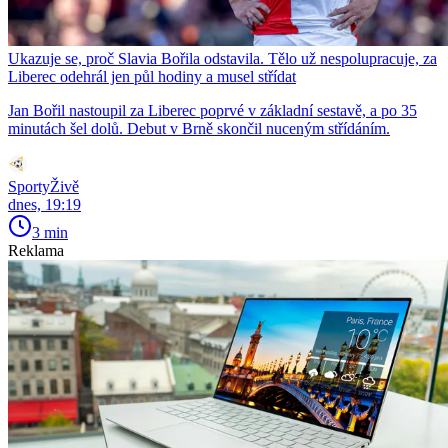
Ukazuje se, proč Slavia Bořila odstavila. Tělo už nespolupracuje, za
Liberec odehrál jen půl hodiny a musel střídat
Jan Bořil nastoupil za Liberec poprvé v základní sestavě, a po 35
minutách šel dolů. Debut v Brně skončil nuceným střídáním.
SportyŽivě
dnes, 19:19
3 min
Reklama