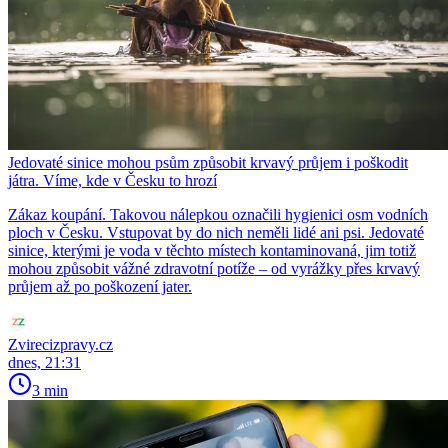
Jedovaté sinice mohou psům způsobit krvavý průjem i poškodit
játra. Víme, kde v Česku to hrozí
Zákaz koupání. Takovou nálepkou označili hygienici osm vodních
ploch v Česku. Vstupovat by do nich neměli lidé ani psi. Jedovaté
sinice, kterými je voda v těchto místech kontaminovaná, jim totiž
mohou způsobit vážné zdravotní potíže – od vyrážky přes krvavý
průjem až po poškození jater.
Zvirecizpravy.cz
dnes, 21:31
3 min