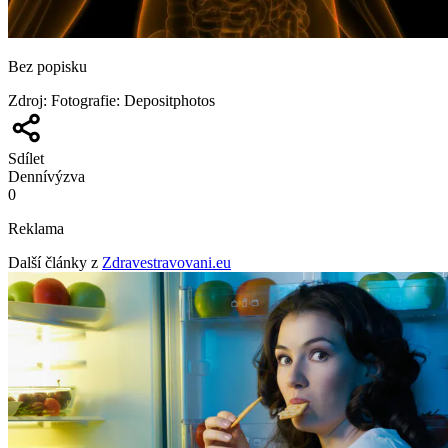
Bez popisku
Zdroj
:
Fotografie: Depositphotos
Sdílet
Denní
výzva
0
Reklama
Další články z
Zdravestravovani.eu