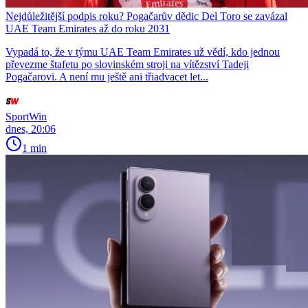
Nejdůležitější podpis roku? Pogačarův dědic Del Toro se zavázal
UAE Team Emirates až do roku 2031
Vypadá to, že v týmu UAE Team Emirates už vědí, kdo jednou
převezme štafetu po slovinském stroji na vítězství Tadeji
Pogačarovi. A není mu ještě ani třiadvacet let...
SportWin
dnes, 20:06
1 min