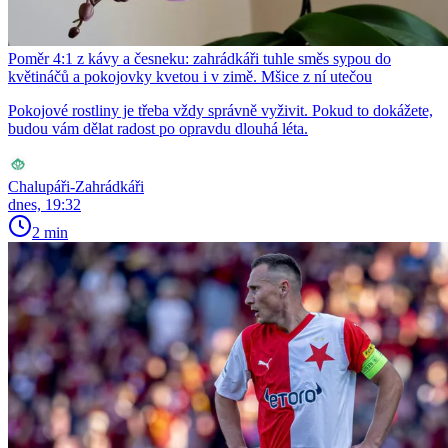
Poměr 4:1 z kávy a česneku: zahrádkáři tuhle směs sypou do
květináčů a pokojovky kvetou i v zimě. Mšice z ní utečou
Pokojové rostliny je třeba vždy správně vyživit. Pokud to dokážete,
budou vám dělat radost po opravdu dlouhá léta.
Chalupáři-Zahrádkáři
dnes, 19:32
2 min