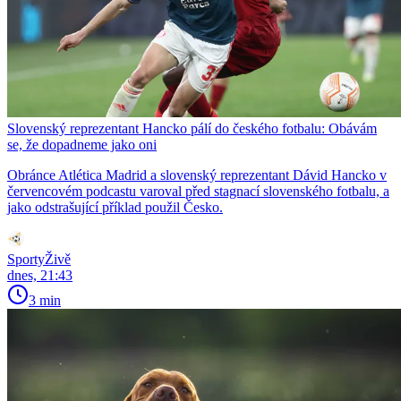
Slovenský reprezentant Hancko pálí do českého fotbalu: Obávám
se, že dopadneme jako oni
Obránce Atlética Madrid a slovenský reprezentant Dávid Hancko v
červencovém podcastu varoval před stagnací slovenského fotbalu, a
jako odstrašující příklad použil Česko.
SportyŽivě
dnes, 21:43
3 min