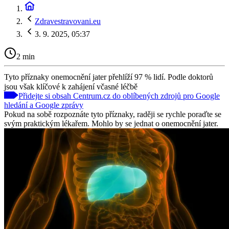
Zdravestravovani.eu
3. 9. 2025, 05:37
2 min
Tyto příznaky onemocnění jater přehlíží 97 % lidí. Podle doktorů
jsou však klíčové k zahájení včasné léčbě
Přidejte si obsah Centrum.cz do oblíbených zdrojů pro Google
hledání a Google zprávy
Pokud na sobě rozpoznáte tyto příznaky, raději se rychle poraďte se
svým praktickým lékařem. Mohlo by se jednat o onemocnění jater.