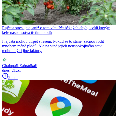
Rajčata stresujete, aniž o tom víte. Pět běžných chyb, kvůli kterým
keře nasadí sotva třetinu plodů
I rajčata mohou utrpět stresem. Pokud se to stane, začnou rodit
mnohem méně plodů. Ale na vině jejich neuspokojivého stavu
mohou být i jiné faktory.
Chalupáři-Zahrádkáři
dnes, 21:51
2 min