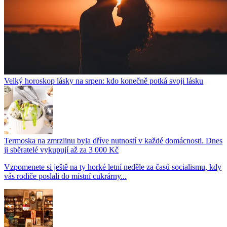
Velký horoskop lásky na srpen: kdo konečně potká svoji lásku
Termoska na zmrzlinu byla dříve nutností v každé domácnosti. Dnes
ji sběratelé vykupují až za 3 000 Kč
Vzpomenete si ještě na ty horké letní neděle za časů socialismu, kdy
vás rodiče poslali do místní cukrárny...