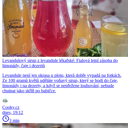
Levandulový sirup z levandule lékařské: Fialová letní zásoba do
limonády, čaje i dezertů
Levandule není jen okrasa u plotu, která dobře vypadá na fotkách.
Ze 100 gramů květů uděláte voňavý sirup, který se hodí do čaje,
limonády i na dezerty, a když se nepřežene louhování, nebude
chutnat jako skříň po babičce.
Cooky.cz
dnes, 19:12
3 min