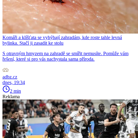
Komáři a klíšťata se vyhýbají zahradám, kde roste tahle levná
bylinka. Stačí ji zasadit ke stolu
S otravným hmyzem na zahradě se smířit nemusíte. Pomůže vám
řešení, které si pro vás nachystala sama příroda.
adbz.cz
dnes, 19:34
2 min
Reklama