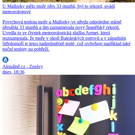
U Mallorky mělo moře přes 33 stupňů, byl to rekord, uvádí
meteorologové
Povrchová teplota moře u Mallorky ve středu odpoledne mírně
přesáhla 33 stupňů a tím zaznamenala nový španělský rekord.
Uvedla to ve čtvrtek meteorologická služba Aemet, která
poznamenala, že moře v okolí Baleárských ostrovů a v západním
Středomoří je letos nadprůměrně teplé, což ovlivňuje například také
noční teploty na pobřeží.
Aktuálně.cz - Zprávy
dnes, 18:36