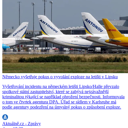
Německo vyšetřuje pokus o vyvolání exploze na letišti v Lipsku
Vyšetřování incidentu na německém letišti Lipsko/Halle převzalo
spolkové státní zastupitelství, které se zabývá nejzávažnější
kriminalitou týkající se například ohrožení bezpečnosti. Informovala
o tom ve čtvrtek agentura DPA. Úřad se sídlem v Karlsruhe má
podle agentury podezření na úmyslný pokus o způsobení exploze.
Aktuálně.cz - Zprávy