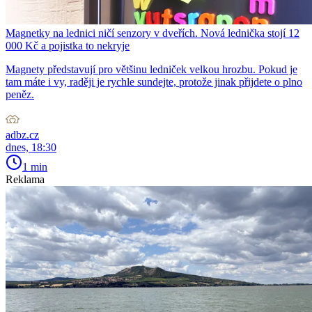
Magnetky na lednici ničí senzory v dveřích. Nová lednička stojí 12
000 Kč a pojistka to nekryje
Magnety představují pro většinu ledniček velkou hrozbu. Pokud je
tam máte i vy, raději je rychle sundejte, protože jinak přijdete o plno
peněz.
adbz.cz
dnes, 18:30
1 min
Reklama