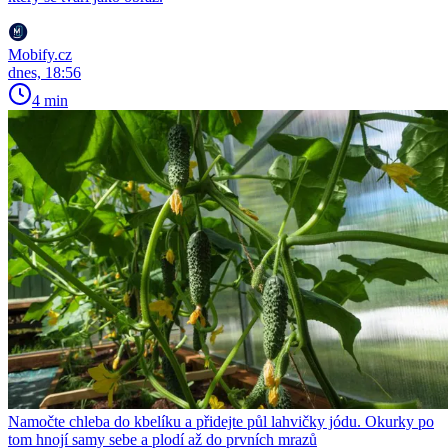
Mobify.cz
dnes, 18:56
4 min
Namočte chleba do kbelíku a přidejte půl lahvičky jódu. Okurky po
tom hnojí samy sebe a plodí až do prvních mrazů