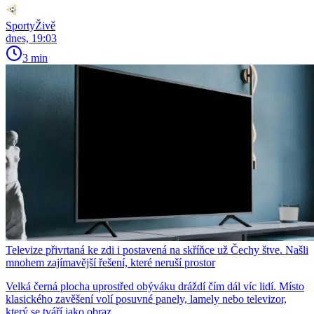
SportyŽivě
dnes, 19:03
3 min
Televize přivrtaná ke zdi i postavená na skříňce už Čechy štve. Našli
mnohem zajímavější řešení, které neruší prostor
Velká černá plocha uprostřed obýváku dráždí čím dál víc lidí. Místo
klasického zavěšení volí posuvné panely, lamely nebo televizor,
který se tváří jako obraz.