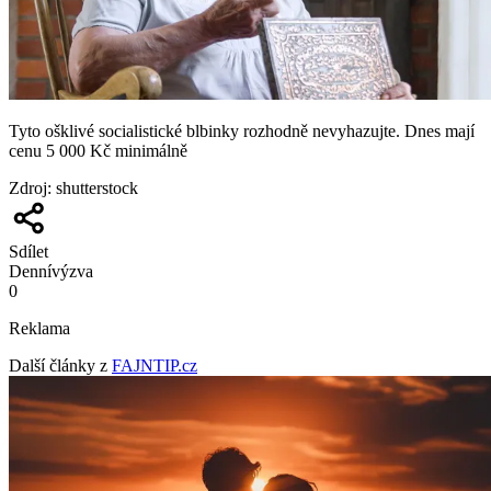
Tyto ošklivé socialistické blbinky rozhodně nevyhazujte. Dnes mají
cenu 5 000 Kč minimálně
Zdroj
:
shutterstock
Sdílet
Denní
výzva
0
Reklama
Další články z
FAJNTIP.cz