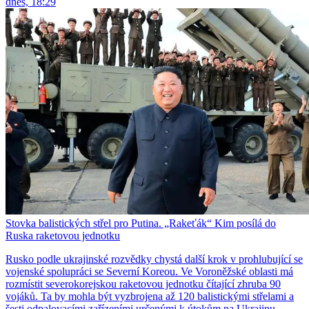
dnes, 18:29
Stovka balistických střel pro Putina. „Rakeťák“ Kim posílá do
Ruska raketovou jednotku
Rusko podle ukrajinské rozvědky chystá další krok v prohlubující se
vojenské spolupráci se Severní Koreou. Ve Voroněžské oblasti má
rozmístit severokorejskou raketovou jednotku čítající zhruba 90
vojáků. Ta by mohla být vyzbrojena až 120 balistickými střelami a
šesti odpalovacími zařízeními určenými k útokům na Ukrajinu.