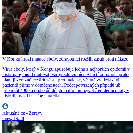
V Kongu hrozí mutace eboly, zdravotníci rozšíří zásah proti nákaze
Virus eboly, který v Kongu způsobuje jednu z nejhorších epidemií v
historii, by mohl mutovat, varují zdravotníci. Afričtí odborníci proto
plánují výrazně rozšířit zásah proti nákaze, včetně vyhledávání
pacientů přímo v domácnostech. Počet potvrzených případů už
překročil 4000 a podle úřadů jde o druhou největší epidemii eboly v
historii, uvedl list The Guardian.
Aktuálně.cz - Zprávy
dnes, 19:38