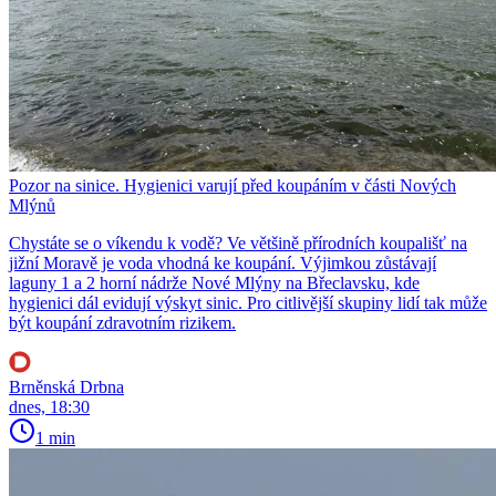
Pozor na sinice. Hygienici varují před koupáním v části Nových
Mlýnů
Chystáte se o víkendu k vodě? Ve většině přírodních koupališť na
jižní Moravě je voda vhodná ke koupání. Výjimkou zůstávají
laguny 1 a 2 horní nádrže Nové Mlýny na Břeclavsku, kde
hygienici dál evidují výskyt sinic. Pro citlivější skupiny lidí tak může
být koupání zdravotním rizikem.
Brněnská Drbna
dnes, 18:30
1 min