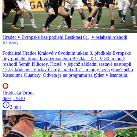
Hradec v Evropské lize podlehl Besiktasi 0:1, v oslabení rozhodl
Kilicsoy
Fotbalisté Hradce Králové v úvodním utkání 3. předkola Evropské
ligy podlehli doma favorizovanému Besiktasi 0:1. V 80. minutě
rozhodl Semih Kilicsoy. Hosté, v jejichž základní sestavě nastoupil
český křídelník Václav Černý, hráli od 71. minuty bez vyloučeného
Kassouma Ouattary. Odveta je na programu za týden v Istanbulu.
Hradecká Drbna
dnes, 19:30
2 min