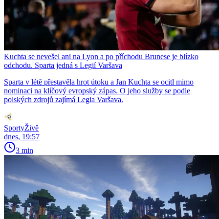
Kuchta se nevešel ani na Lyon a po příchodu Brunese je blízko
odchodu. Sparta jedná s Legií Varšava
Sparta v létě přestavěla hrot útoku a Jan Kuchta se ocitl mimo
nominaci na klíčový evropský zápas. O jeho služby se podle
polských zdrojů zajímá Legia Varšava.
SportyŽivě
dnes, 19:57
3 min