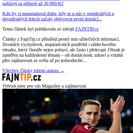
nabízejí za některé až 30 000 Kč
Kdo by si nepamatoval dobu, kdy se u nás v osmdesátých a
devadesátých letech začaly objevovat první domácí...
Tento článek byl publikován ze zdrojů
FAJNTIP.cz
Články z FajnTip.cz přinášejí pestrý mix užitečných informací,
životních vychytávek, inspirativních postřehů i oddechového
obsahu, který čtenáře nejen pobaví, ale často i překvapí. Obsah je
zaměřen na každodenní témata – od domácnosti, zdraví a vztahů
přes zajímavosti ze světa až po jednoduché...
Všechny články tohoto autora →
Vybrali jsme pro vás
Magazíny a zajímavosti