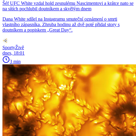
Šéf UFC White vzdal hold zesnulému Nascimentovi a krátce nato se
na sítích pochlubil doutníkem a skvělým dnem
Dana White sdílel na Instagramu smuteční oznámení o smrti
vlastního zápasníka. Zhruba hodinu až dvě poté přidal story s
doutníkem a popiskem „Great Day“.
SportyŽivě
dnes, 18:01
3 min