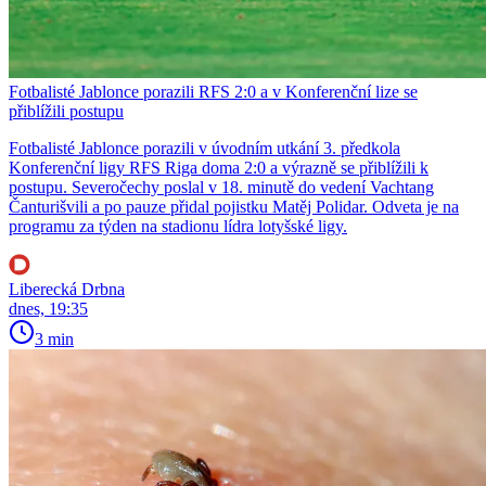
Fotbalisté Jablonce porazili RFS 2:0 a v Konferenční lize se
přiblížili postupu
Fotbalisté Jablonce porazili v úvodním utkání 3. předkola
Konferenční ligy RFS Riga doma 2:0 a výrazně se přiblížili k
postupu. Severočechy poslal v 18. minutě do vedení Vachtang
Čanturišvili a po pauze přidal pojistku Matěj Polidar. Odveta je na
programu za týden na stadionu lídra lotyšské ligy.
Liberecká Drbna
dnes, 19:35
3 min