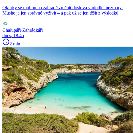
Okurky se mohou na zahradě změnit doslova v plodící nezmary.
Musíte je jen správně vyživit – a pak už se jen těšit z výsledků.
Chalupáři-Zahrádkáři
dnes, 18:45
2 min