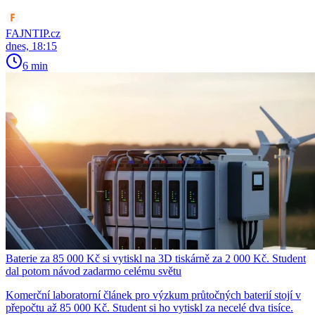
FAJNTIP.cz
dnes, 18:15
6 min
Baterie za 85 000 Kč si vytiskl na 3D tiskárně za 2 000 Kč. Student
dal potom návod zadarmo celému světu
Komerční laboratorní článek pro výzkum průtočných baterií stojí v
přepočtu až 85 000 Kč. Student si ho vytiskl za necelé dva tisíce.