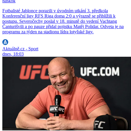
náskok
Fotbalisté Jablonce porazili v úvodním utkání 3. předkola
Konferenční ligy RFS Riga doma 2:0 a výrazně se přiblížili k
postupu. Severočechy poslal v 18. minutě do vedení Vachtang
Čanturišvili a po pauze přidal pojistku Matěj Polidar. Odveta je na
programu za týden na stadionu lídra lotyšské ligy.
Aktuálně.cz - Sport
dnes, 18:03