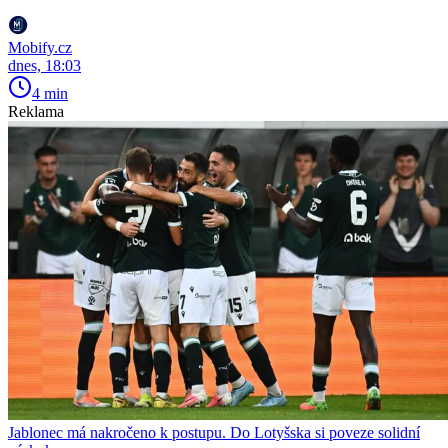
Mobify.cz
dnes, 18:03
4 min
Reklama
Jablonec má nakročeno k postupu. Do Lotyšska si poveze solidní