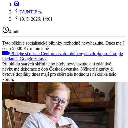
FAJNTIP.cz
19. 5. 2026, 14:01
4 min
Tyto ošklivé socialistické blbinky rozhodně nevyhazujte. Dnes mají
cenu 5 000 Kč minimálně
Přidejte si obsah Centrum.cz do oblíbených zdrojů pro Google
hledání a Google zprávy
Při úklidu starých skříní nebo půdy nevyhazujte ani zdánlivě
nevkusné dekorace z dob Československa. Některé figurky či
bytové doplňky dnes mají pro sběratele hodnotu i několika tisíc
korun.