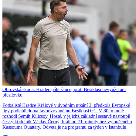
Obrovská škoda. Hradec pálil šance, proti Besiktasi nevyužil ani
přesilovku
Fotbalisté Hradce Králové v úvodním utkání 3. předkola Evropské
ligy podlehli doma favorizovanému Besiktasi 0:1. V 80. minutě
rozhodl Semih Kilicsoy. Hosté, v jejichž základní sestavě nastoupil
český křídelník Václav Černý, hráli od 71. minuty bez vyloučeného
Kassouma Ouattary. Odveta je na programu za týden v Istanbulu.