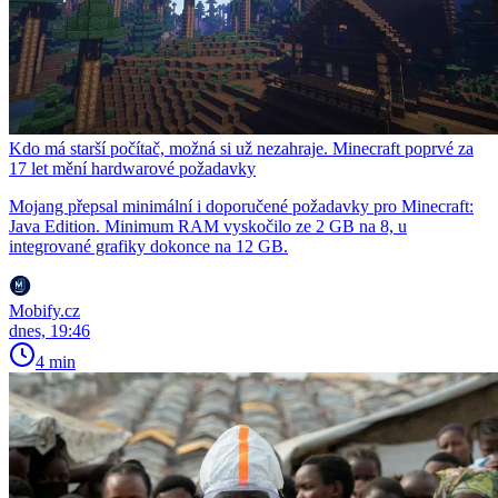
Kdo má starší počítač, možná si už nezahraje. Minecraft poprvé za
17 let mění hardwarové požadavky
Mojang přepsal minimální i doporučené požadavky pro Minecraft:
Java Edition. Minimum RAM vyskočilo ze 2 GB na 8, u
integrované grafiky dokonce na 12 GB.
Mobify.cz
dnes, 19:46
4 min