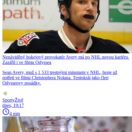
Nenáviděný hokejový provokatér Avery má po NHL novou kariéru.
Zazářil i ve filmu Odyssea
Sean Avery, muž s 1 533 trestnými minutami v NHL, hraje už
potřetí ve filmu Christophera Nolana. Tentokrát jako člen
Odysseovy posádky.
SportyŽivě
dnes, 19:17
4 min