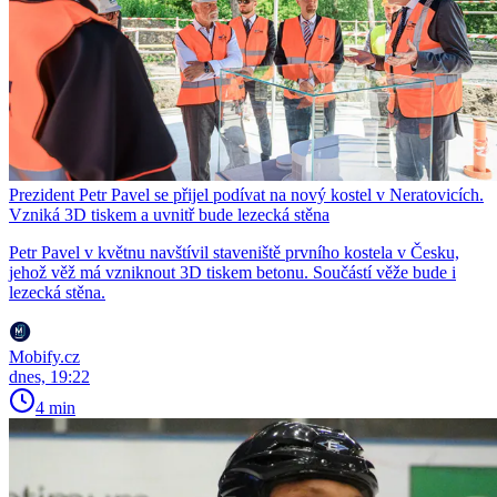
Prezident Petr Pavel se přijel podívat na nový kostel v Neratovicích.
Vzniká 3D tiskem a uvnitř bude lezecká stěna
Petr Pavel v květnu navštívil staveniště prvního kostela v Česku,
jehož věž má vzniknout 3D tiskem betonu. Součástí věže bude i
lezecká stěna.
Mobify.cz
dnes, 19:22
4 min