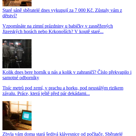
Staré sáně sběratelé dnes vykupují za 7 000 Kč. Zůstaly vám z
dětství?
Vzpomínáte na zimní prázdniny u babičky v zasněžených
Jizerských horách nebo Krkonoších? V koutě staré...
Kolik dnes bere horník u nás a kolik v zahraničí? Číslo překvapilo i
samotné odborníky
Tisíc metrů pod zemí, v prachu a horku, pod neustálým rizikem
závalu. Práce, která ještě před pár dekádami...
Zbyla vám doma stará šedivá klávesnice od počítače. Sběratelé