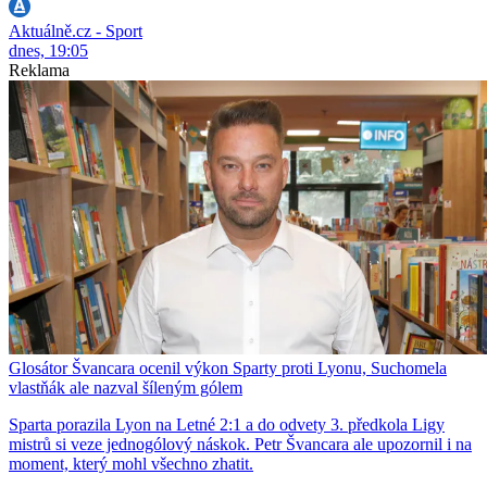
Aktuálně.cz - Sport
dnes, 19:05
Reklama
Glosátor Švancara ocenil výkon Sparty proti Lyonu, Suchomela
vlastňák ale nazval šíleným gólem
Sparta porazila Lyon na Letné 2:1 a do odvety 3. předkola Ligy
mistrů si veze jednogólový náskok. Petr Švancara ale upozornil i na
moment, který mohl všechno zhatit.