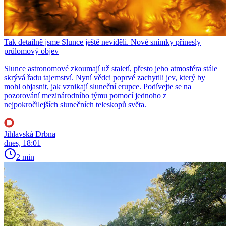
Tak detailně jsme Slunce ještě neviděli. Nové snímky přinesly
průlomový objev
Slunce astronomové zkoumají už staletí, přesto jeho atmosféra stále
skrývá řadu tajemství. Nyní vědci poprvé zachytili jev, který by
mohl objasnit, jak vznikají sluneční erupce. Podívejte se na
pozorování mezinárodního týmu pomocí jednoho z
nejpokročilejších slunečních teleskopů světa.
Jihlavská Drbna
dnes, 18:01
2 min