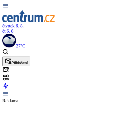
čtvrtek 6. 8.
čt 6. 8.
27°C
Přihlášení
Reklama