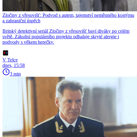
Zločiny z vřesovišť: Podvod s autem, tajemství neměnného kostýmu
a zahraniční úspěch
Britský detektivní seriál Zločiny z vřesovišť baví diváky po celém
světě. Zákulisí populárního projektu odhaluje skryté alergie i
podvody s věkem herečky.
V Telce
dnes, 15:58
3 min