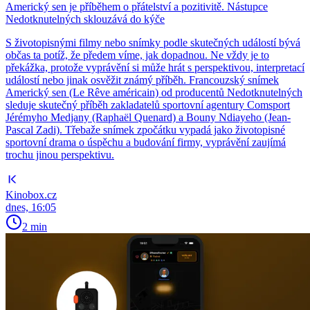
Americký sen je příběhem o přátelství a pozitivitě. Nástupce
Nedotknutelných sklouzává do kýče
S životopisnými filmy nebo snímky podle skutečných událostí bývá
občas ta potíž, že předem víme, jak dopadnou. Ne vždy je to
překážka, protože vyprávění si může hrát s perspektivou, interpretací
událostí nebo jinak osvěžit známý příběh. Francouzský snímek
Americký sen (Le Rêve américain) od producentů Nedotknutelných
sleduje skutečný příběh zakladatelů sportovní agentury Comsport
Jérémyho Medjany (Raphaël Quenard) a Bouny Ndiayeho (Jean-
Pascal Zadi). Třebaže snímek zpočátku vypadá jako životopisné
sportovní drama o úspěchu a budování firmy, vyprávění zaujímá
trochu jinou perspektivu.
Kinobox.cz
dnes, 16:05
2 min