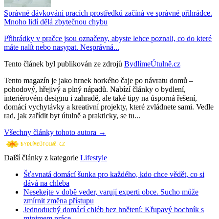
Správné dávkování pracích prostředků začíná ve správné přihrádce.
Mnoho lidí dělá zbytečnou chybu
Přihrádky v pračce jsou označeny, abyste lehce poznali, co do které
máte nalít nebo nasypat. Nesprávná...
Tento článek byl publikován ze zdrojů
BydlímeÚtulně.cz
Tento magazín je jako hrnek horkého čaje po návratu domů –
pohodový, hřejivý a plný nápadů. Nabízí články o bydlení,
interiérovém designu i zahradě, ale také tipy na úsporná řešení,
domácí vychytávky a kreativní projekty, které zvládnete sami. Vedle
rad, jak zařídit byt útulně a prakticky, se tu...
Všechny články tohoto autora →
Další články z kategorie
Lifestyle
Šťavnatá domácí šunka pro každého, kdo chce vědět, co si
dává na chleba
Nesekejte v době veder, varují experti obce. Sucho může
zmírnit změna přístupu
Jednoduchý domácí chléb bez hnětení: Křupavý bochník s
minimem práce