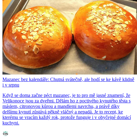
Mazanec bez kalendáře: Chutná svátečně, ale hodí se ke kávě klidně
i v srpnu
Když se doma začne péct mazanec, je to pro mě jasné znamení, že
Velikonoce jsou za dveřmi. Dělám ho z poctivého kynutého těsta s
máslem, citronovou kůrou a mandlemi navrchu, a právě díky
delšímu kynutí zůstává pěkně vláčný a nepadá. Je to recept, ke
kterému se vracím každý rok, protože funguje i v obyčejné domácí
kuchyni.