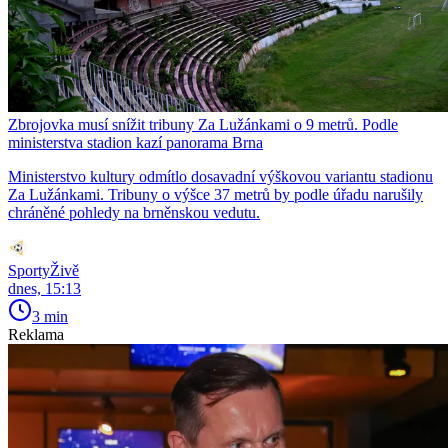
Zbrojovka musí snížit tribuny Za Lužánkami o 9 metrů. Podle
ministerstva stadion kazí panorama Brna
Ministerstvo kultury odmítlo dosavadní výškovou variantu stadionu
Za Lužánkami. Tribuny o výšce 37 metrů by podle úřadu narušily
chráněné pohledy na brněnskou vedutu.
SportyŽivě
dnes, 15:13
3 min
Reklama