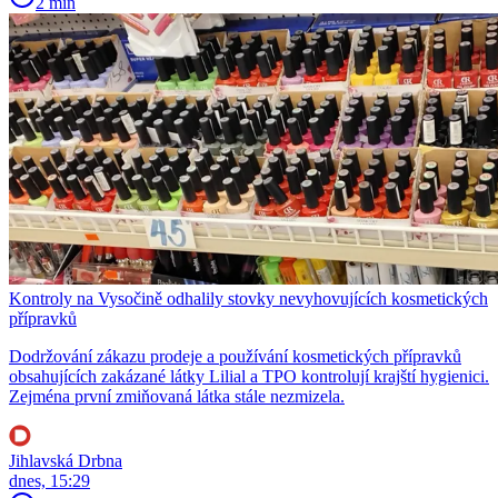
2 min
Kontroly na Vysočině odhalily stovky nevyhovujících kosmetických
přípravků
Dodržování zákazu prodeje a používání kosmetických přípravků
obsahujících zakázané látky Lilial a TPO kontrolují krajští hygienici.
Zejména první zmiňovaná látka stále nezmizela.
Jihlavská Drbna
dnes, 15:29