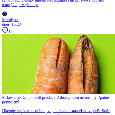
sama vrací. Desítky hlášení na Redditu i Hacker News popisují
marný boj trvající dny.
Mobify.cz
dnes, 15:23
4 min
Mrkev a petržel po dešti praskají. Záhon přitom nemusí být špatně
pohnojený
Hlavním viníkem není hnojivo, ale rozkolísaná vláha v půdě. Stačí