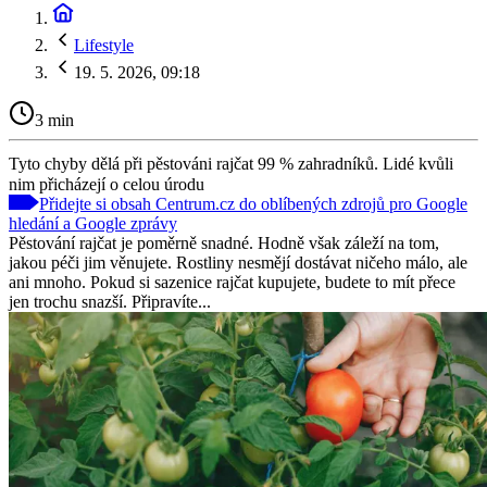
Lifestyle
19. 5. 2026, 09:18
3 min
Tyto chyby dělá při pěstováni rajčat 99 % zahradníků. Lidé kvůli
nim přicházejí o celou úrodu
Přidejte si obsah Centrum.cz do oblíbených zdrojů pro Google
hledání a Google zprávy
Pěstování rajčat je poměrně snadné. Hodně však záleží na tom,
jakou péči jim věnujete. Rostliny nesmějí dostávat ničeho málo, ale
ani mnoho. Pokud si sazenice rajčat kupujete, budete to mít přece
jen trochu snazší. Připravíte...