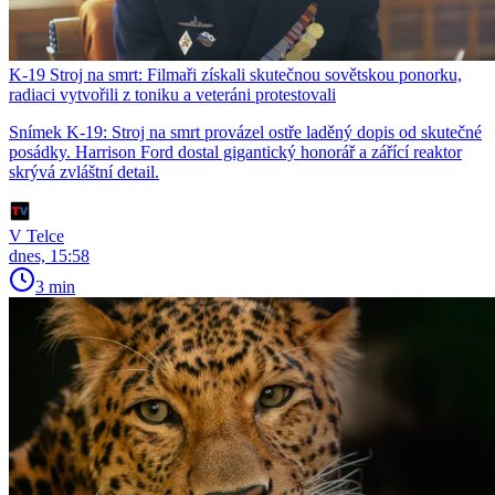
K-19 Stroj na smrt: Filmaři získali skutečnou sovětskou ponorku,
radiaci vytvořili z toniku a veteráni protestovali
Snímek K-19: Stroj na smrt provázel ostře laděný dopis od skutečné
posádky. Harrison Ford dostal gigantický honorář a zářící reaktor
skrývá zvláštní detail.
V Telce
dnes, 15:58
3 min