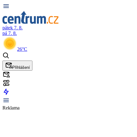
pátek 7. 8.
pá 7. 8.
26°C
Přihlášení
Reklama