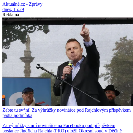
Aktuálně.cz - Zprávy
dnes, 15:29
Reklama
Zabte tu sv*ni! Za výhrůžky novinářce pod Rajchlovým příspěvkem
padla podmínka
Za výhrůžky smrtí novinářce na Facebooku pod příspěvkem
poslance Jindřicha Rajchla (PRO) uložil Okresní soud v Děčíně