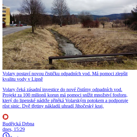
Volary postaví novou čističku odpadních vod. Má pomoci zlepšit
kvalitu vody v Lipně
Volary čeká zásadní investice do nové čistírny odpadních vod.
Projekt za 100 milionů korun má pomoci snížit množství fosforu,
který do lipenské nádrže přitéká Volarským potokem a podporuje
růst sinic. Dvě třetiny nákladů uhradí Jihočeský kraj.
Budějcká Drbna
dnes, 15:29