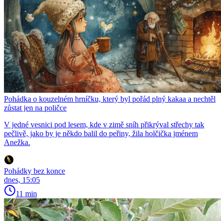
Pohádka o kouzelném hrníčku, který byl pořád plný kakaa a nechtěl
zůstat jen na poličce
V jedné vesnici pod lesem, kde v zimě sníh přikrýval střechy tak
pečlivě, jako by je někdo balil do peřiny, žila holčička jménem
Anežka.
Pohádky bez konce
dnes, 15:05
11 min