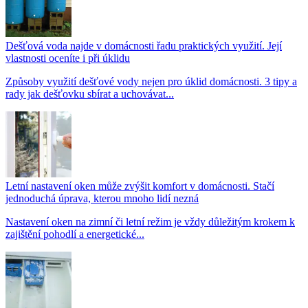
Dešťová voda najde v domácnosti řadu praktických využití. Její
vlastnosti oceníte i při úklidu
Způsoby využití dešťové vody nejen pro úklid domácnosti. 3 tipy a
rady jak dešťovku sbírat a uchovávat...
Letní nastavení oken může zvýšit komfort v domácnosti. Stačí
jednoduchá úprava, kterou mnoho lidí nezná
Nastavení oken na zimní či letní režim je vždy důležitým krokem k
zajištění pohodlí a energetické...