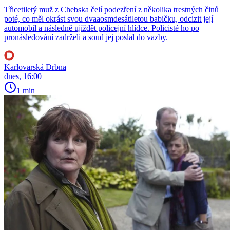
Třicetiletý muž z Chebska čelí podezření z několika trestných činů
poté, co měl okrást svou dvaaosmdesátiletou babičku, odcizit její
automobil a následně ujíždět policejní hlídce. Policisté ho po
pronásledování zadrželi a soud jej poslal do vazby.
Karlovarská Drbna
dnes, 16:00
1 min