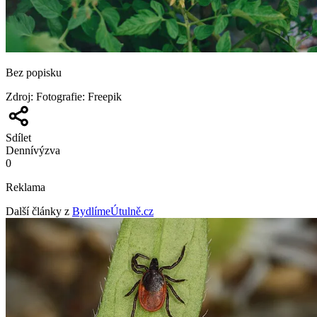
Bez popisku
Zdroj
:
Fotografie: Freepik
Sdílet
Denní
výzva
0
Reklama
Další články z
BydlímeÚtulně.cz