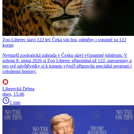
Zoo Liberec slaví 122 let: Čeká vás hra, odměny i vstupné za 122
korun
Nejstarší zoologická zahrada v Česku slaví významné jubileum. V
sobotu 8. srpna 2026 si Zoo Liberec připomíná už 122. narozeniny a
pro své návštěvníky si k tomuto výročí připravila speciální program i
celodenní bonusy.
Liberecká Drbna
dnes, 15:46
1 min