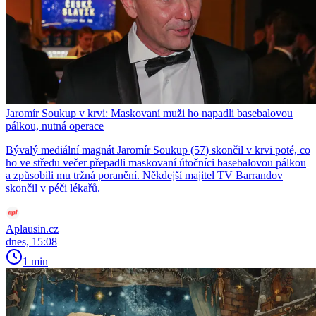
Jaromír Soukup v krvi: Maskovaní muži ho napadli basebalovou
pálkou, nutná operace
Bývalý mediální magnát Jaromír Soukup (57) skončil v krvi poté, co
ho ve středu večer přepadli maskovaní útočníci basebalovou pálkou
a způsobili mu tržná poranění. Někdejší majitel TV Barrandov
skončil v péči lékařů.
Aplausin.cz
dnes, 15:08
1 min