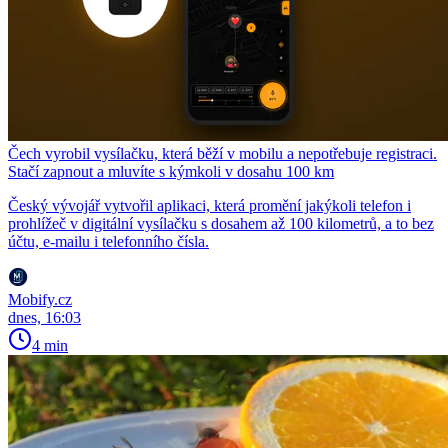
Čech vyrobil vysílačku, která běží v mobilu a nepotřebuje registraci.
Stačí zapnout a mluvíte s kýmkoli v dosahu 100 km
Český vývojář vytvořil aplikaci, která promění jakýkoli telefon i
prohlížeč v digitální vysílačku s dosahem až 100 kilometrů, a to bez
účtu, e-mailu i telefonního čísla.
Mobify.cz
dnes, 16:03
4 min