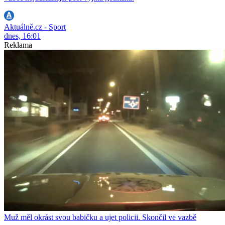
Aktuálně.cz - Sport
dnes, 16:01
Reklama
Muž měl okrást svou babičku a ujet policii. Skončil ve vazbě