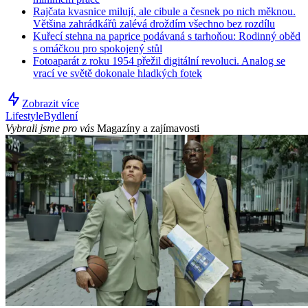
Rajčata kvasnice milují, ale cibule a česnek po nich měknou.
Většina zahrádkářů zalévá droždím všechno bez rozdílu
Kuřecí stehna na paprice podávaná s tarhoňou: Rodinný oběd
s omáčkou pro spokojený stůl
Fotoaparát z roku 1954 přežil digitální revoluci. Analog se
vrací ve světě dokonale hladkých fotek
Zobrazit více
Lifestyle
Bydlení
Vybrali jsme pro vás
Magazíny a zajímavosti