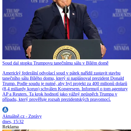
Soud dal stopku Trumpovu tanečnímu sálu v Bílém domě
Americký federální odvolací soud v pátek nařídil zastavit stavbu
tanečního sálu Bílého domu, který si naplánoval prezident Donald
Trump. Podle soudu je nutné, aby byl projekt za 400 milionů dolarů
(8,4 miliardy korun) schválen Kongresem. Informují o tom agentury
AP a Reuters. Ta krok hodnotí jako vážný neúspěch Trumpa v
případu, který prověřuje rozsah prezidentských pravomocí.
Aktuálně.cz - Zprávy
dnes, 15:32
Reklama