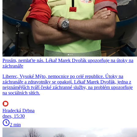
Prosím, nemlaťte nás. Lékař Marek Dvořák upozorňuje na útoky na
záchranáře
Liberec, Vysoké Mýto, nemocnice po celé republice. Útoky na
záchranáře a zdravotníky se opakují. Lékař Marek Dvořák, jedna z
nejznámějších tváří české záchranné služby, na problém upozorňuje
na sociálních sítích.
Hradecká Drbna
dnes, 15:30
2 min