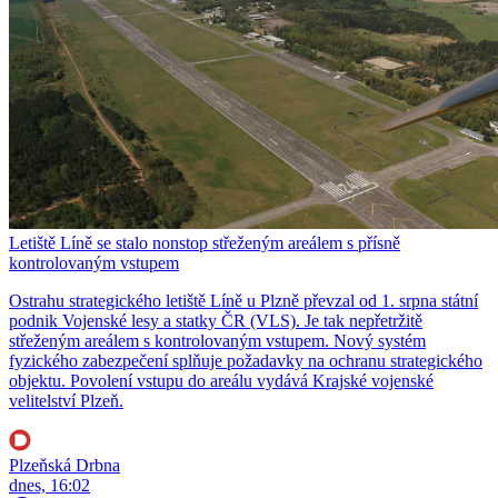
Letiště Líně se stalo nonstop střeženým areálem s přísně
kontrolovaným vstupem
Ostrahu strategického letiště Líně u Plzně převzal od 1. srpna státní
podnik Vojenské lesy a statky ČR (VLS). Je tak nepřetržitě
střeženým areálem s kontrolovaným vstupem. Nový systém
fyzického zabezpečení splňuje požadavky na ochranu strategického
objektu. Povolení vstupu do areálu vydává Krajské vojenské
velitelství Plzeň.
Plzeňská Drbna
dnes, 16:02