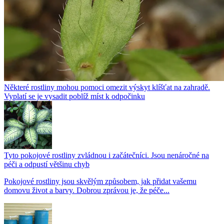
Některé rostliny mohou pomoci omezit výskyt klíšťat na zahradě.
Vyplatí se je vysadit poblíž míst k odpočinku
Tyto pokojové rostliny zvládnou i začátečníci. Jsou nenáročné na
péči a odpustí většinu chyb
Pokojové rostliny jsou skvělým způsobem, jak přidat vašemu
domovu život a barvy. Dobrou zprávou je, že péče...