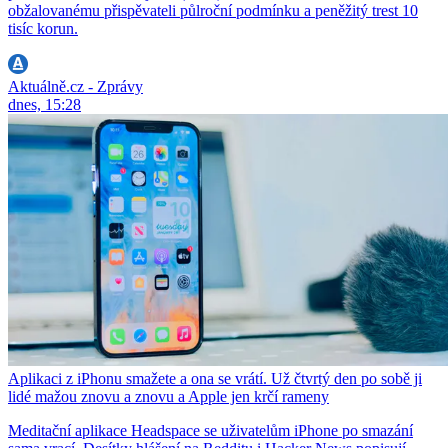
obžalovanému přispěvateli půlroční podmínku a peněžitý trest 10
tisíc korun.
Aktuálně.cz - Zprávy
dnes, 15:28
Aplikaci z iPhonu smažete a ona se vrátí. Už čtvrtý den po sobě ji
lidé mažou znovu a znovu a Apple jen krčí rameny
Meditační aplikace Headspace se uživatelům iPhone po smazání