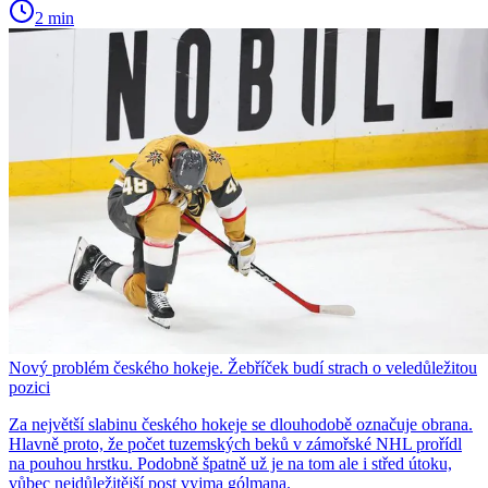
2 min
Nový problém českého hokeje. Žebříček budí strach o veledůležitou
pozici
Za největší slabinu českého hokeje se dlouhodobě označuje obrana.
Hlavně proto, že počet tuzemských beků v zámořské NHL prořídl
na pouhou hrstku. Podobně špatně už je na tom ale i střed útoku,
vůbec nejdůležitější post vyjma gólmana.