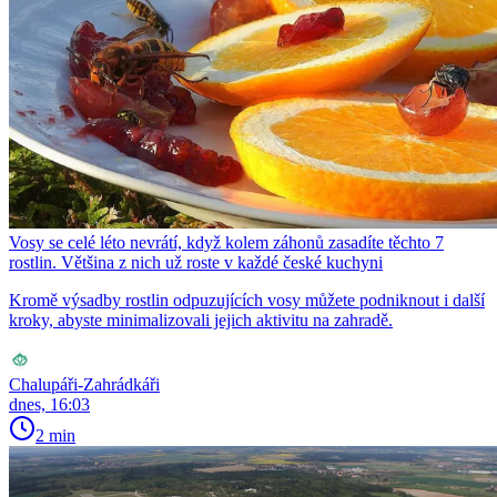
Vosy se celé léto nevrátí, když kolem záhonů zasadíte těchto 7
rostlin. Většina z nich už roste v každé české kuchyni
Kromě výsadby rostlin odpuzujících vosy můžete podniknout i další
kroky, abyste minimalizovali jejich aktivitu na zahradě.
Chalupáři-Zahrádkáři
dnes, 16:03
2 min