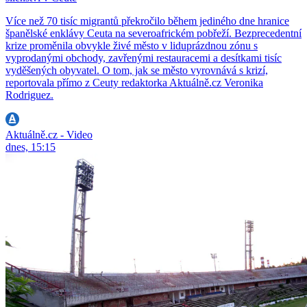
Více než 70 tisíc migrantů překročilo během jediného dne hranice
španělské enklávy Ceuta na severoafrickém pobřeží. Bezprecedentní
krize proměnila obvykle živé město v liduprázdnou zónu s
vyprodanými obchody, zavřenými restauracemi a desítkami tisíc
vyděšených obyvatel. O tom, jak se město vyrovnává s krizí,
reportovala přímo z Ceuty redaktorka Aktuálně.cz Veronika
Rodriguez.
Aktuálně.cz - Video
dnes, 15:15