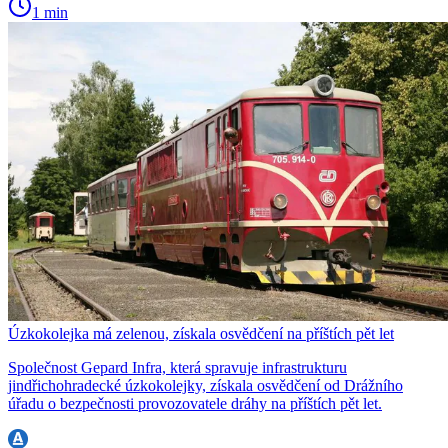
1 min
Úzkokolejka má zelenou, získala osvědčení na příštích pět let
Společnost Gepard Infra, která spravuje infrastrukturu
jindřichohradecké úzkokolejky, získala osvědčení od Drážního
úřadu o bezpečnosti provozovatele dráhy na příštích pět let.