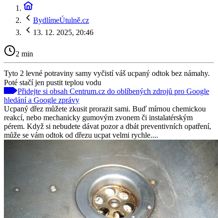
BydlímeÚtulně.cz
13. 12. 2025, 20:46
2 min
Tyto 2 levné potraviny samy vyčistí váš ucpaný odtok bez námahy.
Poté stačí jen pustit teplou vodu
Přidejte si obsah Centrum.cz do oblíbených zdrojů pro Google
hledání a Google zprávy
Ucpaný dřez můžete zkusit prorazit sami. Buď mírnou chemickou
reakcí, nebo mechanicky gumovým zvonem či instalatérským
pérem. Když si nebudete dávat pozor a dbát preventivních opatření,
může se vám odtok od dřezu ucpat velmi rychle....