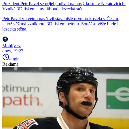
Prezident Petr Pavel se přijel podívat na nový kostel v Neratovicích.
Vzniká 3D tiskem a uvnitř bude lezecká stěna
Petr Pavel v květnu navštívil staveniště prvního kostela v Česku,
jehož věž má vzniknout 3D tiskem betonu. Součástí věže bude i
lezecká stěna.
Mobify.cz
dnes, 19:22
4 min
Reklama