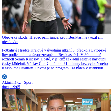
Obrovská škoda. Hradec pálil šance, proti Besiktasi nevyužil ani
přesilovku
Fotbalisté Hradce Králové v úvodním utkání 3. předkola Evropské
ligy podlehli doma favorizovanému Besiktasi 0:1. V 80. minutě
rozhodl Semih Kilicsoy. Hosté, v jejichž základní sestavě nastoupil
český křídelník Václav Černý, hráli od 71. minuty bez vyloučeného
Kassouma Ouattary. Odveta je na programu za týden v Istanbulu.
Aktuálně.cz - Sport
dnes, 19:05