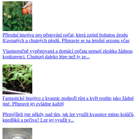
Přírodní hnojiva pro pěstování rajčat, která zajistí bohatou úrodu
šťavnatých a chutných plodů. Připravte se na letošní sezonu včas
Vlastnoručně vypěstovaná a domácí rajčata nemají zkrátka žádnou
konkurenci. Chutnají daleko lépe než ty ze...
Fantastické hnojivo z kvasnic podpoří růst a květ rostlin jako žádné
jiné. Připravit jej zvládne každý
Přemýšleli jste někdy nad tím, jak lze využít kvasnice mimo koláčů,
knedlíků a pečiva? Lze jej využít v...