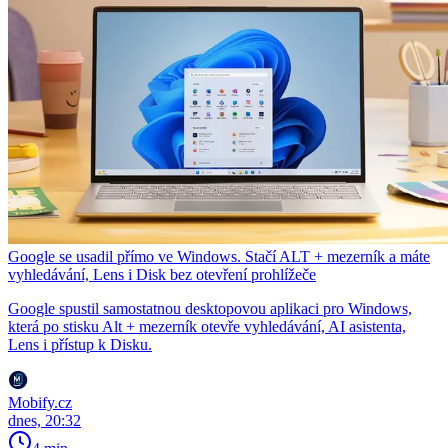
Google se usadil přímo ve Windows. Stačí ALT + mezerník a máte
vyhledávání, Lens i Disk bez otevření prohlížeče
Google spustil samostatnou desktopovou aplikaci pro Windows,
která po stisku Alt + mezerník otevře vyhledávání, AI asistenta,
Lens i přístup k Disku.
Mobify.cz
dnes, 20:32