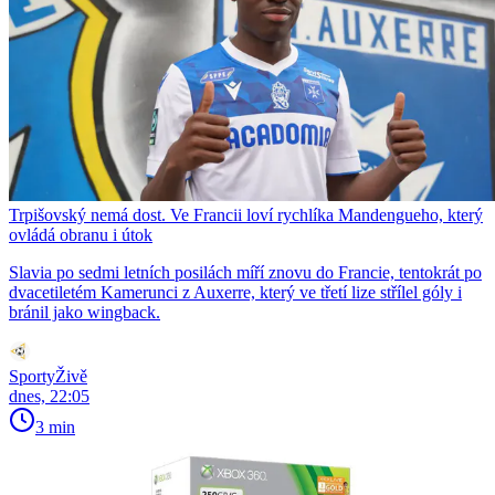
Trpišovský nemá dost. Ve Francii loví rychlíka Mandengueho, který
ovládá obranu i útok
Slavia po sedmi letních posilách míří znovu do Francie, tentokrát po
dvacetiletém Kamerunci z Auxerre, který ve třetí lize střílel góly i
bránil jako wingback.
SportyŽivě
dnes, 22:05
3 min