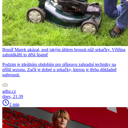
Brusíř Marek ukázal, pod jakým úhlem brousit nůž sekačky. Většina
zahrádkářů to dělá špatně
Podzim je ideálním obdobím pro přípravu zahradní techniky na
příští sezonu. Začít je dobré u sekačky, kterou je třeba důkladně
nabrousit.
adbz.cz
dnes, 21:39
2 min