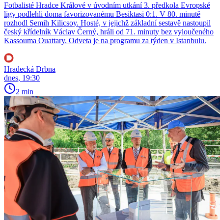
Fotbalisté Hradce Králové v úvodním utkání 3. předkola Evropské
ligy podlehli doma favorizovanému Besiktasi 0:1. V 80. minutě
rozhodl Semih Kilicsoy. Hosté, v jejichž základní sestavě nastoupil
český křídelník Václav Černý, hráli od 71. minuty bez vyloučeného
Kassouma Ouattary. Odveta je na programu za týden v Istanbulu.
Hradecká Drbna
dnes, 19:30
2 min