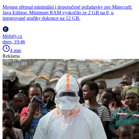
Mojang přepsal minimální i doporučené požadavky pro Minecraft:
Java Edition. Minimum RAM vyskočilo ze 2 GB na 8, u
integrované grafiky dokonce na 12 GB.
Mobify.cz
dnes, 19:46
4 min
Reklama