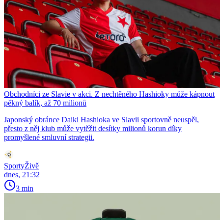
Obchodníci ze Slavie v akci. Z nechtěného Hashioky může kápnout
pěkný balík, až 70 milionů
Japonský obránce Daiki Hashioka ve Slavii sportovně neuspěl,
přesto z něj klub může vytěžit desítky milionů korun díky
promyšlené smluvní strategii.
SportyŽivě
dnes, 21:32
3 min