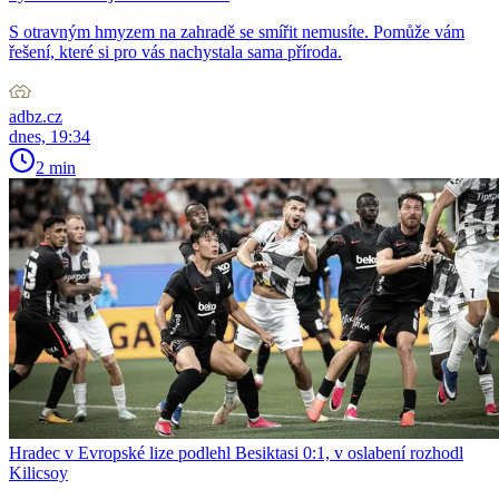
S otravným hmyzem na zahradě se smířit nemusíte. Pomůže vám
řešení, které si pro vás nachystala sama příroda.
adbz.cz
dnes, 19:34
2 min
Hradec v Evropské lize podlehl Besiktasi 0:1, v oslabení rozhodl
Kilicsoy