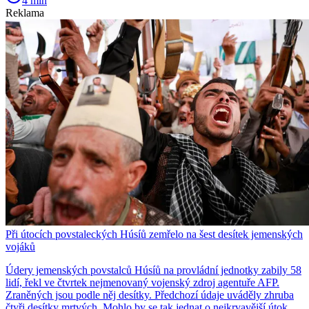
4 min
Reklama
Při útocích povstaleckých Húsíů zemřelo na šest desítek jemenských
vojáků
Údery jemenských povstalců Húsíů na provládní jednotky zabily 58
lidí, řekl ve čtvrtek nejmenovaný vojenský zdroj agentuře AFP.
Zraněných jsou podle něj desítky. Předchozí údaje uváděly zhruba
čtyři desítky mrtvých. Mohlo by se tak jednat o nejkrvavější útok