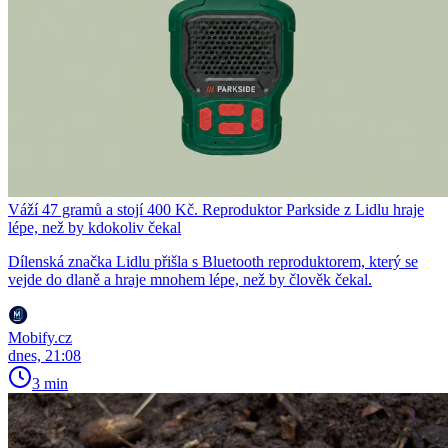
Váží 47 gramů a stojí 400 Kč. Reproduktor Parkside z Lidlu hraje
lépe, než by kdokoliv čekal
Dílenská značka Lidlu přišla s Bluetooth reproduktorem, který se
vejde do dlaně a hraje mnohem lépe, než by člověk čekal.
Mobify.cz
dnes, 21:08
3 min