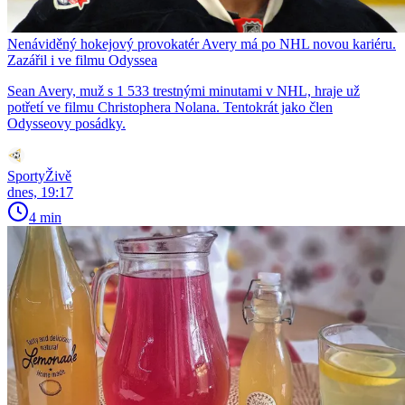
Nenáviděný hokejový provokatér Avery má po NHL novou kariéru.
Zazářil i ve filmu Odyssea
Sean Avery, muž s 1 533 trestnými minutami v NHL, hraje už
potřetí ve filmu Christophera Nolana. Tentokrát jako člen
Odysseovy posádky.
SportyŽivě
dnes, 19:17
4 min