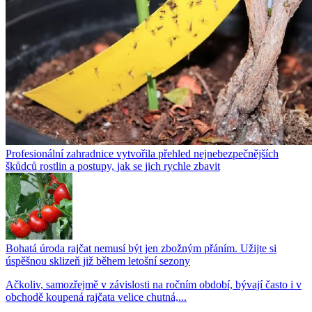
Profesionální zahradnice vytvořila přehled nejnebezpečnějších
škůdců rostlin a postupy, jak se jich rychle zbavit
Bohatá úroda rajčat nemusí být jen zbožným přáním. Užijte si
úspěšnou sklizeň již během letošní sezony
Ačkoliv, samozřejmě v závislosti na ročním období, bývají často i v
obchodě koupená rajčata velice chutná,...