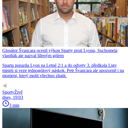
Glosátor Švancara ocenil výkon Sparty proti Lyonu, Suchomela
vlastňák ale nazval šíleným gólem
Sparta porazila Lyon na Letné 2:1 a do odvety 3. předkola Ligy
mistrů si veze jednogólový náskok. Petr Švancara ale upozornil i na
moment, který mohl všechno zhatit.
SportyŽivě
dnes, 19:03
3 min