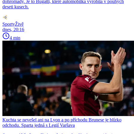
dohromady. Je to Bugatti, které automobilka vyrobila v pouhých
deseti kusech.
SportyŽivě
dnes, 20:16
4 min
Kuchta se nevešel ani na Lyon a po příchodu Brunese je blízko
odchodu. Sparta jedná s Legií Varšava