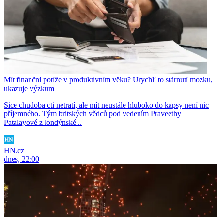
Mít finanční potíže v produktivním věku? Urychlí to stárnutí mozku,
ukazuje výzkum
Sice chudoba cti netratí, ale mít neustále hluboko do kapsy není nic
příjemného. Tým britských vědců pod vedením Praveethy
Patalayové z londýnské...
HN.cz
dnes, 22:00