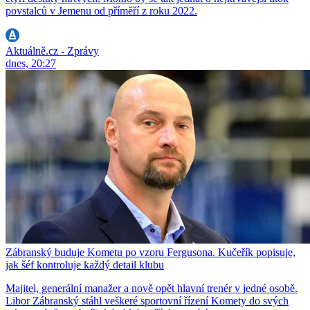
povstalců v Jemenu od příměří z roku 2022.
Aktuálně.cz - Zprávy
dnes, 20:27
Zábranský buduje Kometu po vzoru Fergusona. Kučeřík popisuje,
jak šéf kontroluje každý detail klubu
Majitel, generální manažer a nově opět hlavní trenér v jedné osobě.
Libor Zábranský stáhl veškeré sportovní řízení Komety do svých