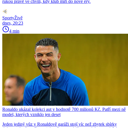
rukou právě ve chvíli, kdy klub míří do nové éry.
SportyŽivě
dnes, 20:23
4 min
Ronaldo ukázal kolekci aut v hodnotě 700 milionů Kč. Patří mezi ně
model, kterých vzniklo jen deset
Jeden jediný vůz v Ronaldově garáži stojí víc než zbytek sbírky