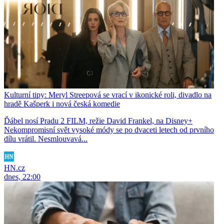
Kulturní tipy: Meryl Streepová se vrací v ikonické roli, divadlo na
hradě Kašperk i nová česká komedie
Ďábel nosí Pradu 2 FILM, režie David Frankel, na Disney+
Nekompromisní svět vysoké módy se po dvaceti letech od prvního
dílu vrátil. Nesmlouvavá...
HN.cz
dnes, 22:00