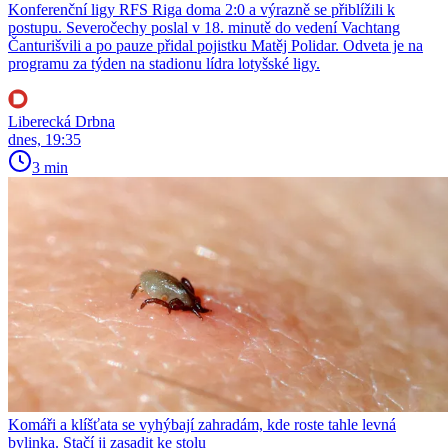
Konferenční ligy RFS Riga doma 2:0 a výrazně se přiblížili k
postupu. Severočechy poslal v 18. minutě do vedení Vachtang
Čanturišvili a po pauze přidal pojistku Matěj Polidar. Odveta je na
programu za týden na stadionu lídra lotyšské ligy.
Liberecká Drbna
dnes, 19:35
3 min
Komáři a klíšťata se vyhýbají zahradám, kde roste tahle levná
bylinka. Stačí ji zasadit ke stolu