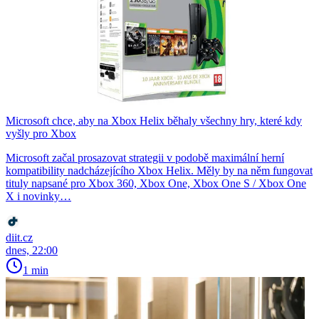
Microsoft chce, aby na Xbox Helix běhaly všechny hry, které kdy
vyšly pro Xbox
Microsoft začal prosazovat strategii v podobě maximální herní
kompatibility nadcházejícího Xbox Helix. Měly by na něm fungovat
tituly napsané pro Xbox 360, Xbox One, Xbox One S / Xbox One
X i novinky…
diit.cz
dnes, 22:00
1 min