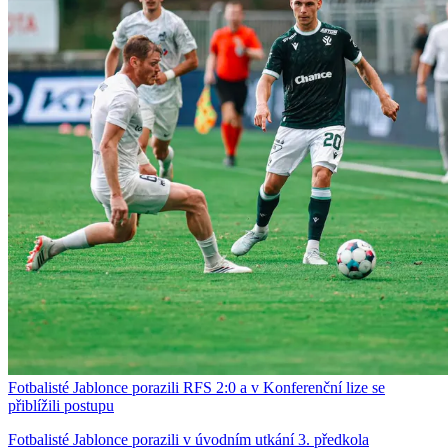
Fotbalisté Jablonce porazili RFS 2:0 a v Konferenční lize se
přiblížili postupu
Fotbalisté Jablonce porazili v úvodním utkání 3. předkola