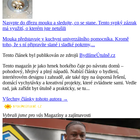
Nasypte do dřezu mouku a sledujte, co se stane. Tento sypký zázrak
má využití, o kterém jste netušili
Mouka představuje v kuchyni univerzálního pomocníka. Kromě
toho, že s ní připravíte slané i sladké pokrmy,...
Tento článek byl publikován ze zdrojů
BydlímeÚtulně.cz
Tento magazín je jako hrnek horkého čaje po návratu domů –
pohodový, hřejivý a plný nápadů. Nabízí články o bydlení,
interiérovém designu i zahradě, ale také tipy na úsporná řešení,
domácí vychytávky a kreativní projekty, které zvládnete sami. Vedle
rad, jak zařídit byt útulně a prakticky, se tu...
Všechny články tohoto autora →
Vybrali jsme pro vás
Magazíny a zajímavosti