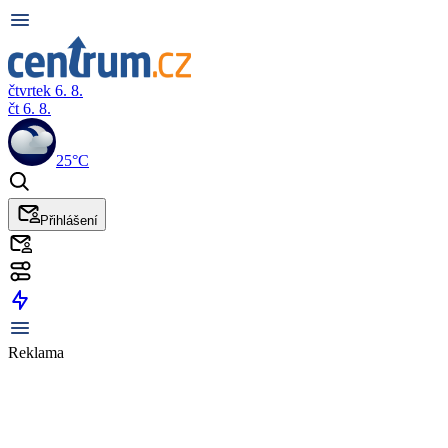
čtvrtek 6. 8.
čt 6. 8.
25°C
Přihlášení
Reklama