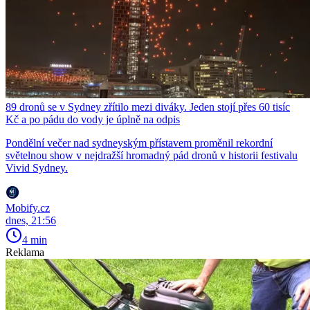
89 dronů se v Sydney zřítilo mezi diváky. Jeden stojí přes 60 tisíc
Kč a po pádu do vody je úplně na odpis
Pondělní večer nad sydneyským přístavem proměnil rekordní
světelnou show v nejdražší hromadný pád dronů v historii festivalu
Vivid Sydney.
Mobify.cz
dnes, 21:56
4 min
Reklama