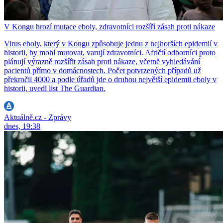
V Kongu hrozí mutace eboly, zdravotníci rozšíří zásah proti nákaze
Virus eboly, který v Kongu způsobuje jednu z nejhorších epidemií v
historii, by mohl mutovat, varují zdravotníci. Afričtí odborníci proto
plánují výrazně rozšířit zásah proti nákaze, včetně vyhledávání
pacientů přímo v domácnostech. Počet potvrzených případů už
překročil 4000 a podle úřadů jde o druhou největší epidemii eboly v
historii, uvedl list The Guardian.
Aktuálně.cz - Zprávy
dnes, 19:38