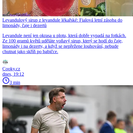
Levandulový sirup z levandule lékařské: Fialová letní zásoba do
limonády, čaje i dezertů
Levandule není jen okrasa u plotu, která dobře vypadá na fotkách.
Ze 100 gramů květů uděláte voňavý sirup, který se hodí do čaje,
limonády i na dezerty, a když se nepřežene louhování, nebude
chutnat jako skříň po babičce.
Cooky.cz
dnes, 19:12
3 min