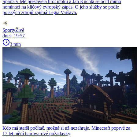
Sparta v létě přestavěla hrot útoku a Jan Kuchta se ocitl mimo
nominaci na klíčový evropský zápas. O jeho služby se podle
polských zdrojů zajímá Legia Varšava.
SportyŽivě
dnes, 19:57
3 min
Kdo má starší počítač, možná si už nezahraje. Minecraft poprvé za
17 let mění hardwarové požadavky