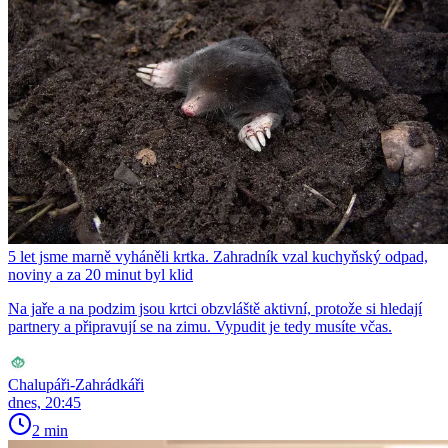
5 let jsme marně vyháněli krtka. Zahradník vzal kuchyňský odpad,
noviny a za 20 minut byl klid
Na jaře a na podzim jsou krtci obzvláště aktivní, protože si hledají
partnery a připravují se na zimu. Vypudit je tedy musíte včas.
Chalupáři-Zahrádkáři
dnes, 20:45
2 min