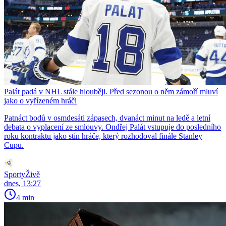
Palát padá v NHL stále hlouběji. Před sezonou o něm zámoří mluví
jako o vyřízeném hráči
Patnáct bodů v osmdesáti zápasech, dvanáct minut na ledě a letní
debata o vyplacení ze smlouvy. Ondřej Palát vstupuje do posledního
roku kontraktu jako stín hráče, který rozhodoval finále Stanley
Cupu.
SportyŽivě
dnes, 13:27
4 min