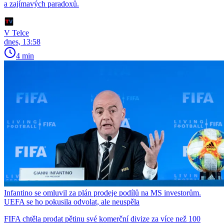
a zajímavých paradoxů.
V Telce
dnes, 13:58
4 min
Infantino se omluvil za plán prodeje podílů na MS investorům.
UEFA se ho pokusila odvolat, ale neuspěla
FIFA chtěla prodat pětinu své komerční divize za více než 100