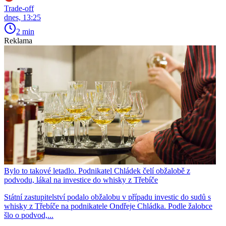
Trade-off
dnes, 13:25
2 min
Reklama
Bylo to takové letadlo. Podnikatel Chládek čelí obžalobě z
podvodu, lákal na investice do whisky z Třebíče
Státní zastupitelství podalo obžalobu v případu investic do sudů s
whisky z Třebíče na podnikatele Ondřeje Chládka. Podle žalobce
šlo o podvod,...