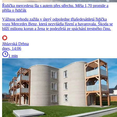
Řidička mercedesu šla s autem přes střechu. Měla 1,70 promile a
přišla o řidičák
Vážnou nehodu zažila v úterý odpoledne třiašedesátiletá řidička
vozu Mercedes Benz, která nezvládla řízení a havarovala. Škoda se
blíží milionu korun a žena je podezřelá ze spáchání trestného činu.
Jihlavská Drbna
dnes, 14:06
1 min