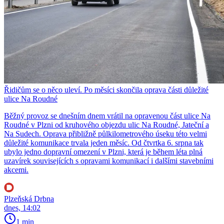
Řidičům se o něco uleví. Po měsíci skončila oprava části důležité
ulice Na Roudné
Běžný provoz se dnešním dnem vrátil na opravenou část ulice Na
Roudné v Plzni od kruhového objezdu ulic Na Roudné, Jateční a
Na Sudech. Oprava přibližně půlkilometrového úseku této velmi
důležité komunikace trvala jeden měsíc. Od čtvrtka 6. srpna tak
ubylo jedno dopravní omezení v Plzni, která je během léta plná
uzavírek souvisejících s opravami komunikací i dalšími stavebními
akcemi.
Plzeňská Drbna
dnes, 14:02
1 min