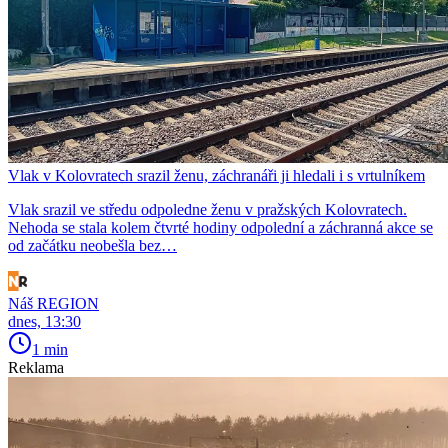
Vlak v Kolovratech srazil ženu, záchranáři ji hledali i s vrtulníkem
Vlak srazil ve středu odpoledne ženu v pražských Kolovratech.
Nehoda se stala kolem čtvrté hodiny odpolední a záchranná akce se
od začátku neobešla bez…
Náš REGION
dnes, 13:30
1 min
Reklama