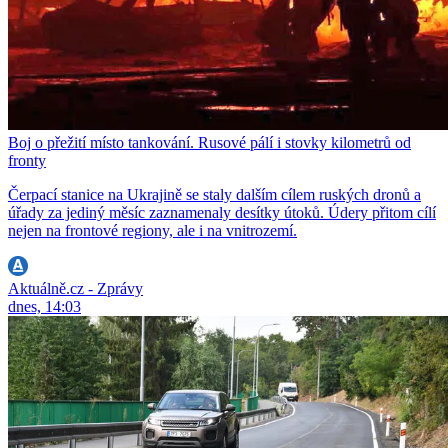
Boj o přežití místo tankování. Rusové pálí i stovky kilometrů od
fronty
Čerpací stanice na Ukrajině se staly dalším cílem ruských dronů a
úřady za jediný měsíc zaznamenaly desítky útoků. Údery přitom cílí
nejen na frontové regiony, ale i na vnitrozemí.
Aktuálně.cz - Zprávy
dnes, 14:03