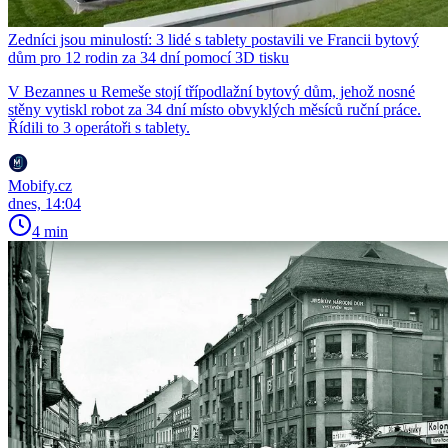
Zedníci jsou minulostí: 3 lidé s tablety postavili ve Francii bytový
dům pro 12 rodin za 34 dní pomocí 3D tisku
V Bezannes u Remeše stojí třípodlažní bytový dům, jehož nosné
stěny vytiskl robot za 34 dní místo obvyklých měsíců ruční práce.
Řídili to 3 operátoři s tablety.
Mobify.cz
dnes, 14:04
4 min