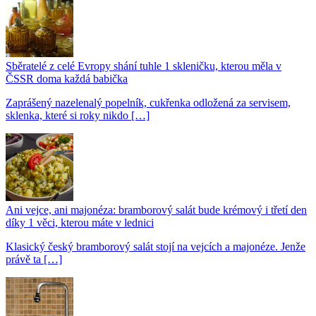
Sběratelé z celé Evropy shání tuhle 1 skleničku, kterou měla v
ČSSR doma každá babička
Zaprášený nazelenalý popelník, cukřenka odložená za servisem,
sklenka, které si roky nikdo […]
Ani vejce, ani majonéza: bramborový salát bude krémový i třetí den
díky 1 věci, kterou máte v lednici
Klasický český bramborový salát stojí na vejcích a majonéze. Jenže
právě ta […]