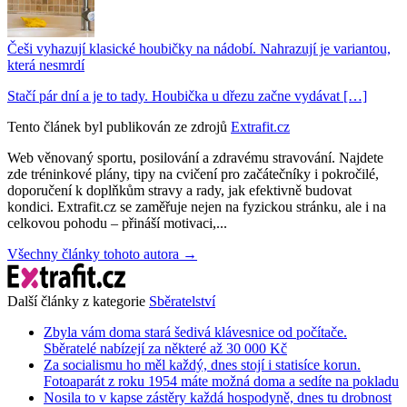
Češi vyhazují klasické houbičky na nádobí. Nahrazují je variantou,
která nesmrdí
Stačí pár dní a je to tady. Houbička u dřezu začne vydávat […]
Tento článek byl publikován ze zdrojů
Extrafit.cz
Web věnovaný sportu, posilování a zdravému stravování. Najdete
zde tréninkové plány, tipy na cvičení pro začátečníky i pokročilé,
doporučení k doplňkům stravy a rady, jak efektivně budovat
kondici. Extrafit.cz se zaměřuje nejen na fyzickou stránku, ale i na
celkovou pohodu – přináší motivaci,...
Všechny články tohoto autora →
Další články z kategorie
Sběratelství
Zbyla vám doma stará šedivá klávesnice od počítače.
Sběratelé nabízejí za některé až 30 000 Kč
Za socialismu ho měl každý, dnes stojí i statisíce korun.
Fotoaparát z roku 1954 máte možná doma a sedíte na pokladu
Nosila to v kapse zástěry každá hospodyně, dnes tu drobnost