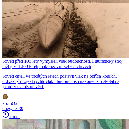
Sověti před 100 lety vymysleli vlak budoucnosti. Futuristický stroj
měl jezdit 300 km/h, nakonec zmizel v archivech
Sověti chtěli ve třicátých letech postavit vlak na obřích koulích.
Odvážný projekt rychlovlaku budoucnosti nakonec ztroskotal na
jedné zcela běžné věci.
kroniQa
dnes, 13:30
2 min