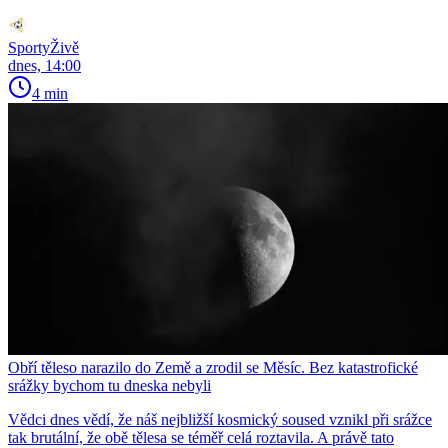
SportyŽivě
dnes, 14:00
4 min
Obří těleso narazilo do Země a zrodil se Měsíc. Bez katastrofické
srážky bychom tu dneska nebyli
Vědci dnes vědí, že náš nejbližší kosmický soused vznikl při srážce
tak brutální, že obě tělesa se téměř celá roztavila. A právě tato