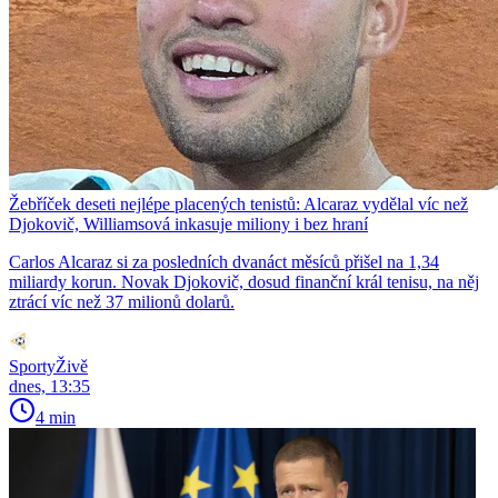
Žebříček deseti nejlépe placených tenistů: Alcaraz vydělal víc než
Djokovič, Williamsová inkasuje miliony i bez hraní
Carlos Alcaraz si za posledních dvanáct měsíců přišel na 1,34
miliardy korun. Novak Djokovič, dosud finanční král tenisu, na něj
ztrácí víc než 37 milionů dolarů.
SportyŽivě
dnes, 13:35
4 min