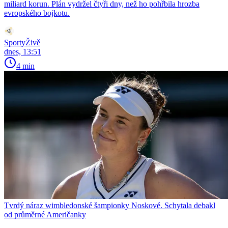
miliard korun. Plán vydržel čtyři dny, než ho pohřbila hrozba
evropského bojkotu.
SportyŽivě
dnes, 13:51
4 min
Tvrdý náraz wimbledonské šampionky Noskové. Schytala debakl
od průměrné Američanky