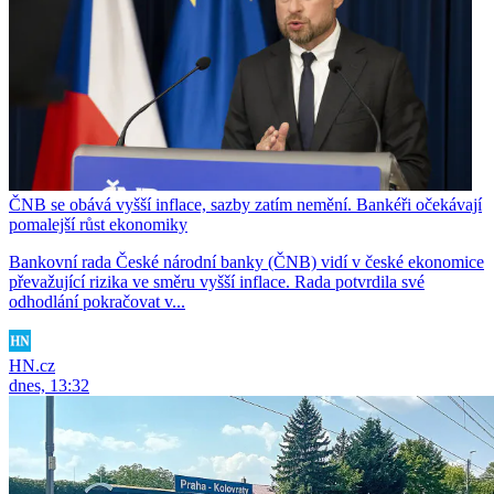
ČNB se obává vyšší inflace, sazby zatím nemění. Bankéři očekávají
pomalejší růst ekonomiky
Bankovní rada České národní banky (ČNB) vidí v české ekonomice
převažující rizika ve směru vyšší inflace. Rada potvrdila své
odhodlání pokračovat v...
HN.cz
dnes, 13:32