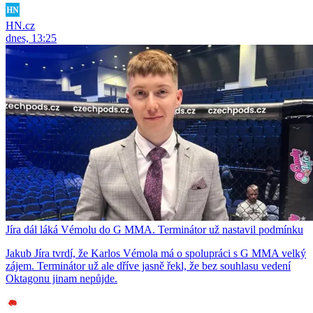
HN.cz
dnes, 13:25
Jíra dál láká Vémolu do G MMA. Terminátor už nastavil podmínku
Jakub Jíra tvrdí, že Karlos Vémola má o spolupráci s G MMA velký
zájem. Terminátor už ale dříve jasně řekl, že bez souhlasu vedení
Oktagonu jinam nepůjde.