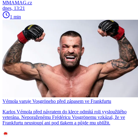
MMAMAG.cz
dnes, 13:21
1 min
Vémola varuje Vosgröneho před zápasem ve Frankfurtu
Karlos Vémola před návratem do klece odmítá roli vysloužilého
veterána. Neporaženému Frédéricu Vosgrönemu vzkázal, že ve
Frankfurtu neustoupí ani pod tlakem a půjde mu ublížit.