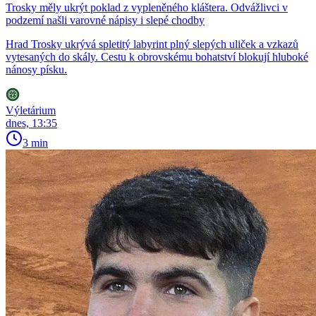
Trosky měly ukrýt poklad z vypleněného kláštera. Odvážlivci v
podzemí našli varovné nápisy i slepé chodby
Hrad Trosky ukrývá spletitý labyrint plný slepých uliček a vzkazů
vytesaných do skály. Cestu k obrovskému bohatství blokují hluboké
nánosy písku.
Výletárium
dnes, 13:35
3 min