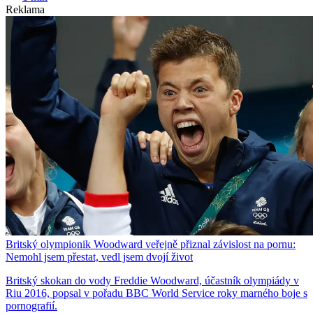
Reklama
Britský olympionik Woodward veřejně přiznal závislost na pornu:
Nemohl jsem přestat, vedl jsem dvojí život
Britský skokan do vody Freddie Woodward, účastník olympiády v
Riu 2016, popsal v pořadu BBC World Service roky marného boje s
pornografií.