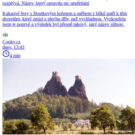
rozplývá. Název, který opravdu nic nepřehání
Kakaové řezy s žloutkovým krémem a sněhem z bílků patří k těm
dezertům, které zmizí z plechu dřív, než vychladnou. Vyzkoušela
jsem je poprvé a výsledek byl přesně takový, jaký název slibuje.
Cooky.cz
dnes, 13:43
4 min