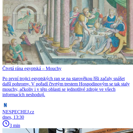
Čtvrtá rána egyptská – Mouchy
Po první trojici egyptských ran se na starověkou říši začaly snášet
další pohromy. V pořadí čtvrtým trestem Hospodinovým se tak staly
mouchy, ačkoliv i v této oblasti se jednotlivé zdroje ve všech
informacích neshodují.
NESPECHEJ.cz
dnes, 13:30
3 min