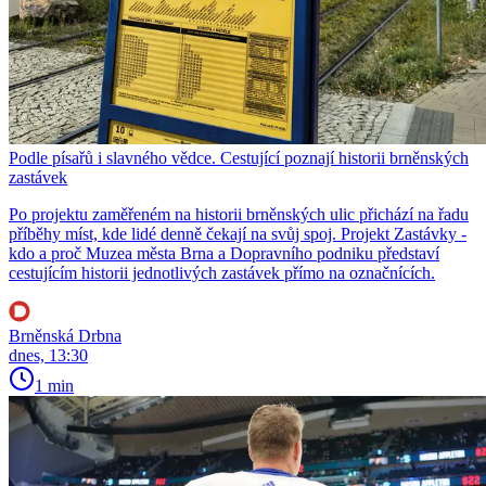
Podle písařů i slavného vědce. Cestující poznají historii brněnských
zastávek
Po projektu zaměřeném na historii brněnských ulic přichází na řadu
příběhy míst, kde lidé denně čekají na svůj spoj. Projekt Zastávky -
kdo a proč Muzea města Brna a Dopravního podniku představí
cestujícím historii jednotlivých zastávek přímo na označnících.
Brněnská Drbna
dnes, 13:30
1 min