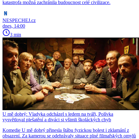
katastrofa možná zachránila budoucnost celé civilizace.
NESPECHEJ.cz
dnes, 14:00
3 min
U mě dobrý: Vladyka odcházel s ledem na tváři, Polívka
vysvětloval plešatění a diváci si všimli školáckých chyb
Komedie U mě dobrý přinesla štábu fyzickou bolest i zklamání z
obsazení. Za kamerou se odehrávaly situace plné filmařských omylů