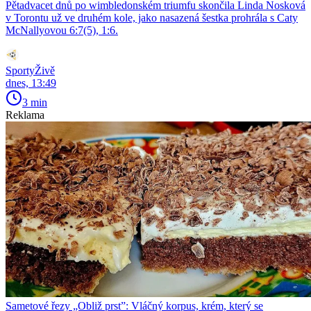
Pětadvacet dnů po wimbledonském triumfu skončila Linda Nosková
v Torontu už ve druhém kole, jako nasazená šestka prohrála s Caty
McNallyovou 6:7(5), 1:6.
SportyŽivě
dnes, 13:49
3 min
Reklama
Sametové řezy „Obliž prst”: Vláčný korpus, krém, který se