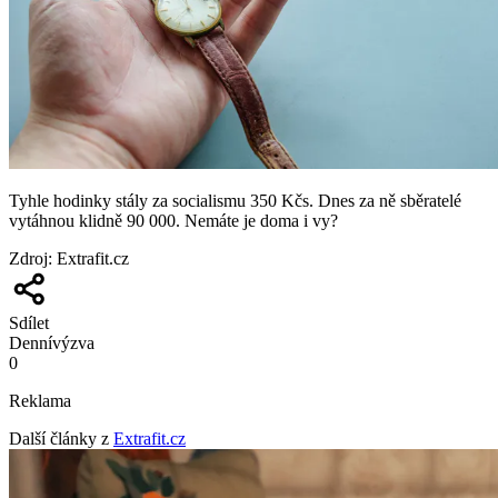
Tyhle hodinky stály za socialismu 350 Kčs. Dnes za ně sběratelé
vytáhnou klidně 90 000. Nemáte je doma i vy?
Zdroj
:
Extrafit.cz
Sdílet
Denní
výzva
0
Reklama
Další články z
Extrafit.cz