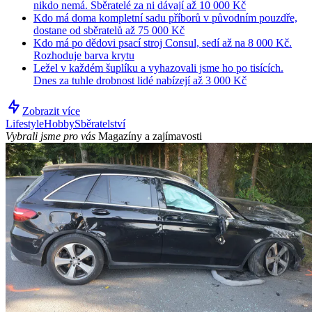
nikdo nemá. Sběratelé za ni dávají až 10 000 Kč
Kdo má doma kompletní sadu příborů v původním pouzdře,
dostane od sběratelů až 75 000 Kč
Kdo má po dědovi psací stroj Consul, sedí až na 8 000 Kč.
Rozhoduje barva krytu
Ležel v každém šuplíku a vyhazovali jsme ho po tisících.
Dnes za tuhle drobnost lidé nabízejí až 3 000 Kč
Zobrazit více
Lifestyle
Hobby
Sběratelství
Vybrali jsme pro vás
Magazíny a zajímavosti