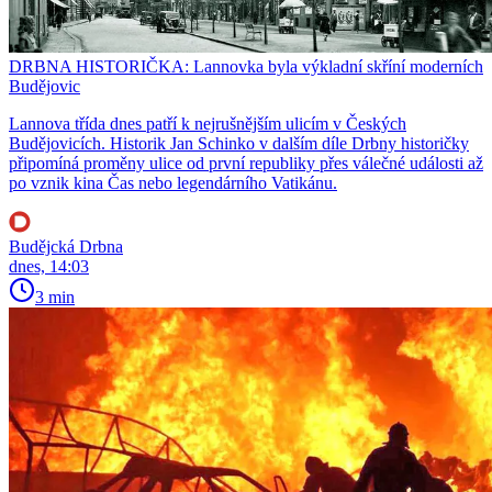
DRBNA HISTORIČKA: Lannovka byla výkladní skříní moderních
Budějovic
Lannova třída dnes patří k nejrušnějším ulicím v Českých
Budějovicích. Historik Jan Schinko v dalším díle Drbny historičky
připomíná proměny ulice od první republiky přes válečné události až
po vznik kina Čas nebo legendárního Vatikánu.
Budějcká Drbna
dnes, 14:03
3 min