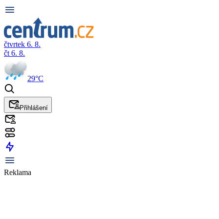
čtvrtek 6. 8.
čt 6. 8.
29°C
Přihlášení
Reklama