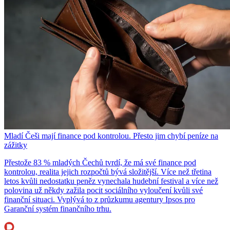
Mladí Češi mají finance pod kontrolou. Přesto jim chybí peníze na
zážitky
Přestože 83 % mladých Čechů tvrdí, že má své finance pod
kontrolou, realita jejich rozpočtů bývá složitější. Více než třetina
letos kvůli nedostatku peněz vynechala hudební festival a více než
polovina už někdy zažila pocit sociálního vyloučení kvůli své
finanční situaci. Vyplývá to z průzkumu agentury Ipsos pro
Garanční systém finančního trhu.