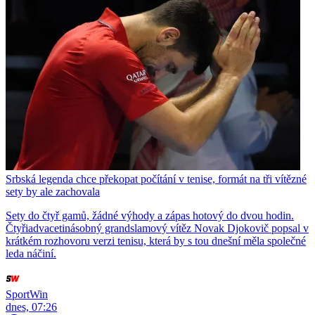
Srbská legenda chce překopat počítání v tenise, formát na tři vítězné
sety by ale zachovala
Sety do čtyř gamů, žádné výhody a zápas hotový do dvou hodin.
Čtyřiadvacetinásobný grandslamový vítěz Novak Djokovič popsal v
krátkém rozhovoru verzi tenisu, která by s tou dnešní měla společné
leda náčiní.
SportWin
dnes, 07:26