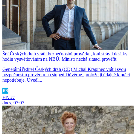
Šéf Českých drah vrátil bezpečnostní prověrku, loni strávil desítky
hodin vysvětlováním na NBÚ. Ministr nechá situaci prověřit
Generální ředitel Českých drah (ČD) Michal Krapinec vrátil svou
bezpečnostní prověrku na stupeň Důvěrné, protože ji údajně k práci
nepotřebuje. Uvedl...
HN.cz
dnes, 07:07