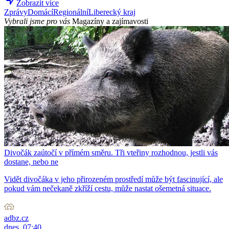
Zobrazit více
Zprávy
Domácí
Regionální
Liberecký kraj
Vybrali jsme pro vás
Magazíny a zajímavosti
Divočák zaútočí v přímém směru. Tři vteřiny rozhodnou, jestli vás
dostane, nebo ne
Vidět divočáka v jeho přirozeném prostředí může být fascinující, ale
pokud vám nečekaně zkříží cestu, může nastat ošemetná situace.
adbz.cz
dnes, 07:40