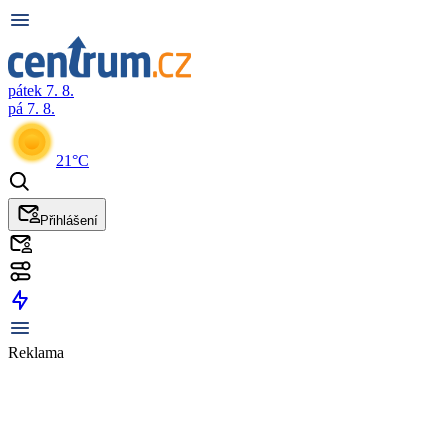
pátek 7. 8.
pá 7. 8.
21°C
Přihlášení
Reklama