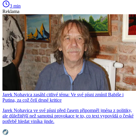
3 min
Reklama
Jarek Nohavica zasáhl citlivé téma: Ve své písni zmínil Babiše i
Putina, za což čelí drsné kritice
Jarek Nohavica ve své písni před časem připomněl jména z politiky,
ale důležitější než samotná provokace je to, co text vypovídá o české
potřebě hledat viníka jinde.