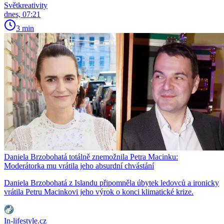
Světkreativity
dnes, 07:21
3 min
Daniela Brzobohatá totálně znemožnila Petra Macinku:
Moderátorka mu vrátila jeho absurdní chvástání
Daniela Brzobohatá z Islandu připomněla úbytek ledovců a ironicky
vrátila Petru Macinkovi jeho výrok o konci klimatické krize.
In-lifestyle.cz