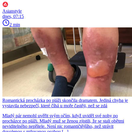
Asianstyle
dnes, 07:15
2 min
Romantická procházka po pláži skončila dramatem. Jediná chyba je
vystavila nebezpečí, které číhá u moře častěji, než se zdá
Mladý pár nemohl uvěřit svým očím, když uviděl své nohy po
procházce po pláži. Mladý muž se ženou zjistili, že se stali obětmi
neviditelného nepřítele. Není nic romantičtějšího, než strávit
dovolenou s milovanou osobou [...]...