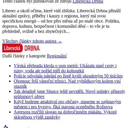
Tento článek byl publikován ze zdrojů
Liberecká Drbna
Liberec a okolí očima, které vidí zblízka. Liberecká Drbna přináší
aktuální zprávy, příběhy i kauzy z regionu, který má svou
specifickou energii – od hor přes města až po malé obce. Politika,
doprava, kultura, bezpečnost i komunální dění – to vše je tu
přehledně, svižně a bez zbytečných...
Všechny články tohoto autora →
Další články z kategorie
Regionální
Vírská přehrada klesla o osm metrů: Ukázala staré cesty i
ruiny, voda ale pořád míří do kohoutků
Policie odvolala pátrání po ženě kvůli ukradeným 50 tisícům
Olomouc řeší vánoční tržnici. Nad vyhlídkovým kolem visí
otazník
Tak detailně jsme Slunce ještě neviděli. Nové snímky přinesly
průlomový objev
Když budeme atraktivní pro občany, staneme se zajímavým
městem i pro byznys, říká starosta oceněného Rožnova
Agresora rozčílil slogan na dobročinném plakátu. Vykopl
skleněnou výplň zastávky