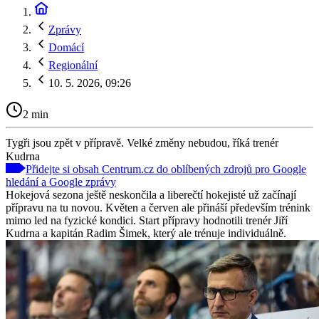
Zprávy
Domácí
Regionální
10. 5. 2026, 09:26
2 min
Tygři jsou zpět v přípravě. Velké změny nebudou, říká trenér
Kudrna
Přidejte si obsah Centrum.cz do oblíbených zdrojů pro Google
hledání a Google zprávy
Hokejová sezona ještě neskončila a liberečtí hokejisté už začínají
přípravu na tu novou. Květen a červen ale přináší především trénink
mimo led na fyzické kondici. Start přípravy hodnotili trenér Jiří
Kudrna a kapitán Radim Šimek, který ale trénuje individuálně.