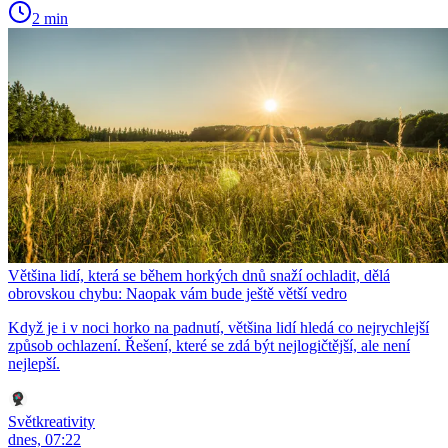
2 min
Většina lidí, která se během horkých dnů snaží ochladit, dělá
obrovskou chybu: Naopak vám bude ještě větší vedro
Když je i v noci horko na padnutí, většina lidí hledá co nejrychlejší
způsob ochlazení. Řešení, které se zdá být nejlogičtější, ale není
nejlepší.
Světkreativity
dnes, 07:22