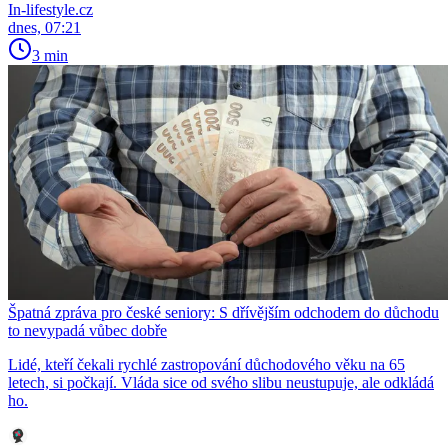
In-lifestyle.cz
dnes, 07:21
3 min
Špatná zpráva pro české seniory: S dřívějším odchodem do důchodu
to nevypadá vůbec dobře
Lidé, kteří čekali rychlé zastropování důchodového věku na 65
letech, si počkají. Vláda sice od svého slibu neustupuje, ale odkládá
ho.