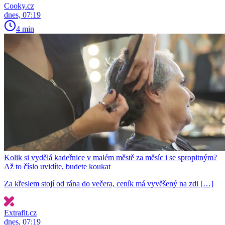
Cooky.cz
dnes, 07:19
4 min
Kolik si vydělá kadeřnice v malém městě za měsíc i se spropitným?
Až to číslo uvidíte, budete koukat
Za křeslem stojí od rána do večera, ceník má vyvěšený na zdi […]
Extrafit.cz
dnes, 07:19