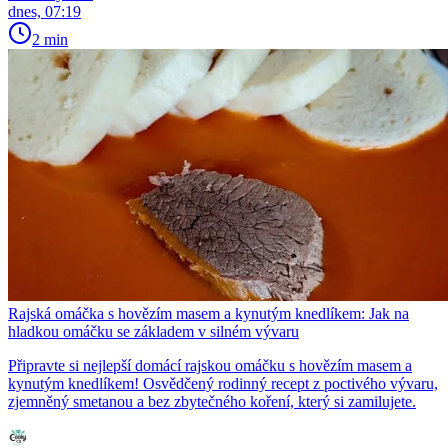
dnes, 07:19
2 min
Rajská omáčka s hovězím masem a kynutým knedlíkem: Jak na
hladkou omáčku se základem v silném vývaru
Připravte si nejlepší domácí rajskou omáčku s hovězím masem a
kynutým knedlíkem! Osvědčený rodinný recept z poctivého vývaru,
zjemněný smetanou a bez zbytečného koření, který si zamilujete.