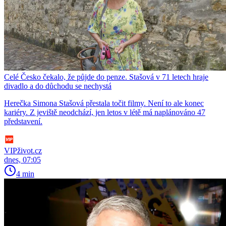
Celé Česko čekalo, že půjde do penze. Stašová v 71 letech hraje
divadlo a do důchodu se nechystá
Herečka Simona Stašová přestala točit filmy. Není to ale konec
kariéry. Z jeviště neodchází, jen letos v létě má naplánováno 47
představení.
VIPživot.cz
dnes, 07:05
4 min