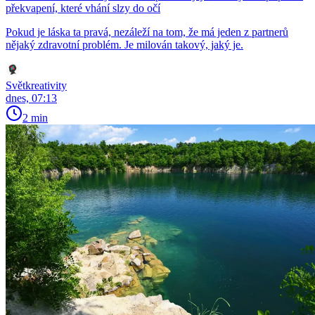
překvapení, které vhání slzy do očí
Pokud je láska ta pravá, nezáleží na tom, že má jeden z partnerů
nějaký zdravotní problém. Je milován takový, jaký je.
Světkreativity
dnes, 07:13
2 min