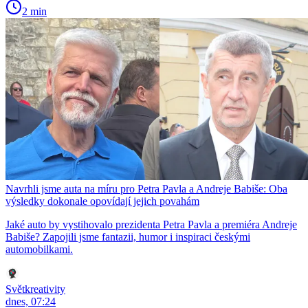
2 min
Navrhli jsme auta na míru pro Petra Pavla a Andreje Babiše: Oba
výsledky dokonale opovídají jejich povahám
Jaké auto by vystihovalo prezidenta Petra Pavla a premiéra Andreje
Babiše? Zapojili jsme fantazii, humor i inspiraci českými
automobilkami.
Světkreativity
dnes, 07:24