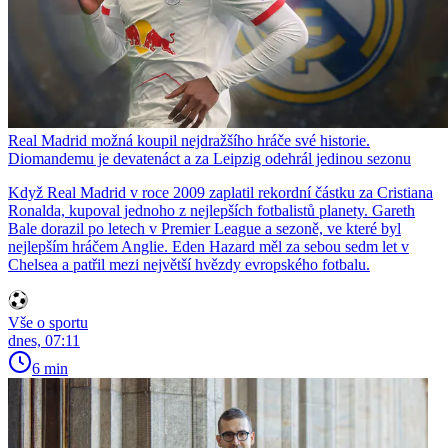
Real Madrid možná koupil nejdražšího hráče své historie.
Diomandemu je devatenáct a za Leipzig odehrál jedinou sezonu
Když Real Madrid v roce 2009 zaplatil rekordní částku za Cristiana
Ronalda, kupoval jednoho z nejlepších fotbalistů planety. Gareth
Bale dorazil po letech v Premier League a sezoně, ve které byl
nejlepším hráčem Anglie. Eden Hazard měl za sebou sedm let v
Chelsea a patřil mezi největší hvězdy evropského fotbalu.
Vše o sportu
dnes, 07:11
6 min