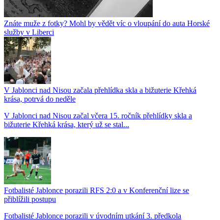
Znáte muže z fotky? Mohl by vědět víc o vloupání do auta Horské
služby v Liberci
V Jablonci nad Nisou začala přehlídka skla a bižuterie Křehká
krása, potrvá do neděle
V Jablonci nad Nisou začal včera 15. ročník přehlídky skla a
bižuterie Křehká krása, který už se stal...
Fotbalisté Jablonce porazili RFS 2:0 a v Konferenční lize se
přiblížili postupu
Fotbalisté Jablonce porazili v úvodním utkání 3. předkola