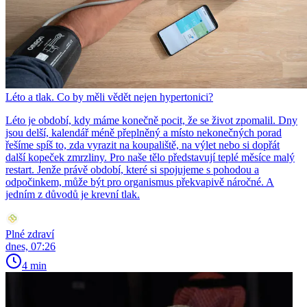
Léto a tlak. Co by měli vědět nejen hypertonici?
Léto je období, kdy máme konečně pocit, že se život zpomalil. Dny
jsou delší, kalendář méně přeplněný a místo nekonečných porad
řešíme spíš to, zda vyrazit na koupaliště, na výlet nebo si dopřát
další kopeček zmrzliny. Pro naše tělo představují teplé měsíce malý
restart. Jenže právě období, které si spojujeme s pohodou a
odpočinkem, může být pro organismus překvapivě náročné. A
jedním z důvodů je krevní tlak.
Plné zdraví
dnes, 07:26
4 min