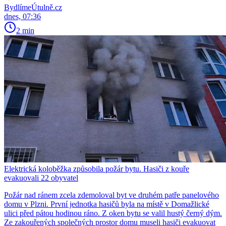
BydlímeÚtulně.cz
dnes, 07:36
2 min
Elektrická koloběžka způsobila požár bytu. Hasiči z kouře
evakuovali 22 obyvatel
Požár nad ránem zcela zdemoloval byt ve druhém patře panelového
domu v Plzni. První jednotka hasičů byla na místě v Domažlické
ulici před pátou hodinou ráno. Z oken bytu se valil hustý černý dým.
Ze zakouřených společných prostor domu museli hasiči evakuovat