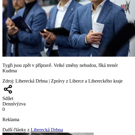
Tygři jsou zpět v přípravě. Velké změny nebudou, říká trenér
Kudrna
Zdroj
:
Liberecká Drbna | Zprávy z Liberce a Libereckého kraje
Sdílet
Denní
výzva
0
Reklama
Další články z
Liberecká Drbna