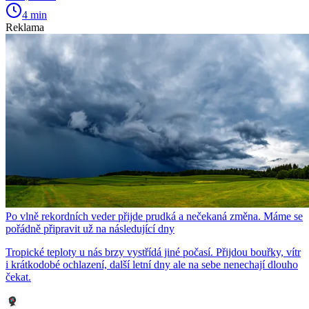
4 min
Reklama
Po vlně rekordních veder přijde prudká a nečekaná změna. Máme se
pořádně připravit už na následující dny
Tropické teploty u nás brzy vystřídá jiné počasí. Přijdou bouřky, vítr
i krátkodobé ochlazení, další letní dny ale na sebe nenechají dlouho
čekat.