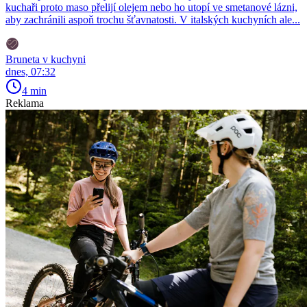
kuchaři proto maso přelijí olejem nebo ho utopí ve smetanové lázni,
aby zachránili aspoň trochu šťavnatosti. V italských kuchyních ale...
Bruneta v kuchyni
dnes, 07:32
4 min
Reklama