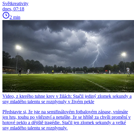
Světkreativity
dnes, 07:18
2 min
Video, z kterého tuhne krev v žilách: Stačil jediný zlomek sekundy a
sny mladého talentu se rozplynuly v živém pekle
Představte si, že jste na semifinálovém fotbalovém zápase, vnímáte
jen hru, touhu po vítězství a netušíte, že se hřiště za chvíli promění v
hotové peklo a dějiště tragédie. Stačil jen zlomek sekundy a velké
sny mladého talentu se rozplynuly.