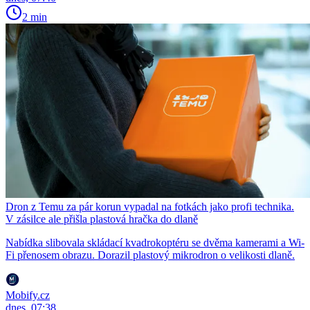
2 min
Dron z Temu za pár korun vypadal na fotkách jako profi technika.
V zásilce ale přišla plastová hračka do dlaně
Nabídka slibovala skládací kvadrokoptéru se dvěma kamerami a Wi-
Fi přenosem obrazu. Dorazil plastový mikrodron o velikosti dlaně.
Mobify.cz
dnes, 07:38