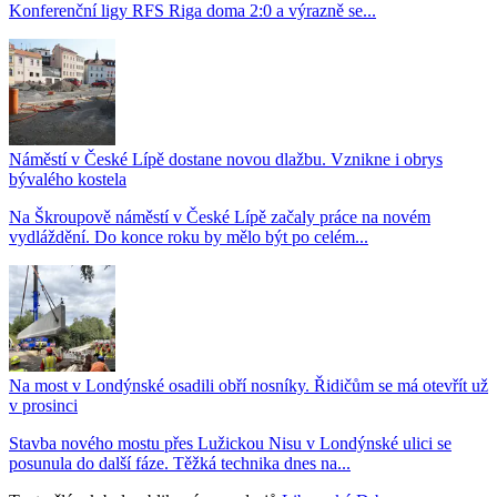
Konferenční ligy RFS Riga doma 2:0 a výrazně se...
Náměstí v České Lípě dostane novou dlažbu. Vznikne i obrys
bývalého kostela
Na Škroupově náměstí v České Lípě začaly práce na novém
vydláždění. Do konce roku by mělo být po celém...
Na most v Londýnské osadili obří nosníky. Řidičům se má otevřít už
v prosinci
Stavba nového mostu přes Lužickou Nisu v Londýnské ulici se
posunula do další fáze. Těžká technika dnes na...