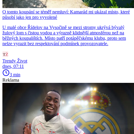
O tomto koupání se téměř nemluví: Kamarád mi ukázal místo, které
působí jako jen pro vyvolené
U malé obce Řídelov na Vysočině se mezi stromy ukrývá bývalý
žulový lom s čistou vodou a výrazně klidnější atmosférou než na
běžných koupalištích. Místo patří potápěčskému klubu, proto sem
nelze vyrazit bez respektování podmínek provozovatele.
Trendy Život
dnes, 07:11
3 min
Reklama