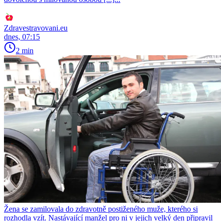
Zdravestravovani.eu
dnes, 07:15
2 min
Žena se zamilovala do zdravotně postiženého muže, kterého si
rozhodla vzít. Nastávající manžel pro ni v jejich velký den připravil