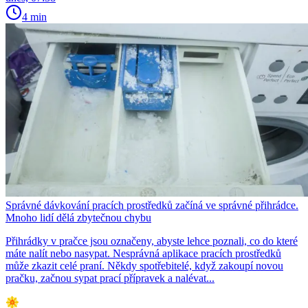
4 min
Správné dávkování pracích prostředků začíná ve správné přihrádce.
Mnoho lidí dělá zbytečnou chybu
Přihrádky v pračce jsou označeny, abyste lehce poznali, co do které
máte nalít nebo nasypat. Nesprávná aplikace pracích prostředků
může zkazit celé praní. Někdy spotřebitelé, když zakoupí novou
pračku, začnou sypat prací přípravek a nalévat...