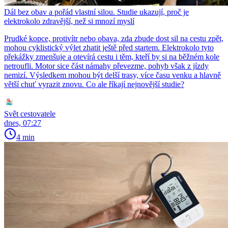
Dál bez obav a pořád vlastní silou. Studie ukazují, proč je
elektrokolo zdravější, než si mnozí myslí
Prudké kopce, protivítr nebo obava, zda zbude dost sil na cestu zpět,
mohou cyklistický výlet zhatit ještě před startem. Elektrokolo tyto
překážky zmenšuje a otevírá cestu i těm, kteří by si na běžném kole
netroufli. Motor sice část námahy převezme, pohyb však z jízdy
nemizí. Výsledkem mohou být delší trasy, více času venku a hlavně
větší chuť vyrazit znovu. Co ale říkají nejnovější studie?
Svět cestovatele
dnes, 07:27
4 min