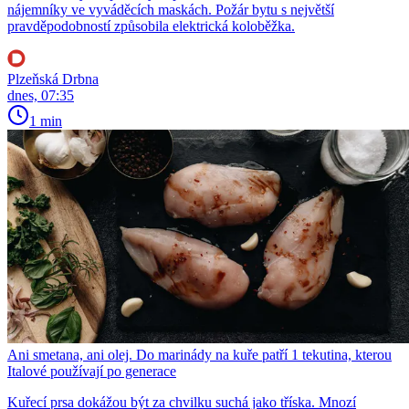
nájemníky ve vyváděcích maskách. Požár bytu s největší
pravděpodobností způsobila elektrická koloběžka.
Plzeňská Drbna
dnes, 07:35
1 min
Ani smetana, ani olej. Do marinády na kuře patří 1 tekutina, kterou
Italové používají po generace
Kuřecí prsa dokážou být za chvilku suchá jako tříska. Mnozí