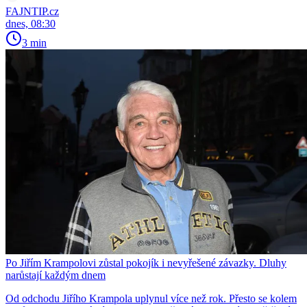
FAJNTIP.cz
dnes, 08:30
3 min
Po Jiřím Krampolovi zůstal pokojík i nevyřešené závazky. Dluhy
narůstají každým dnem
Od odchodu Jiřího Krampola uplynul více než rok. Přesto se kolem