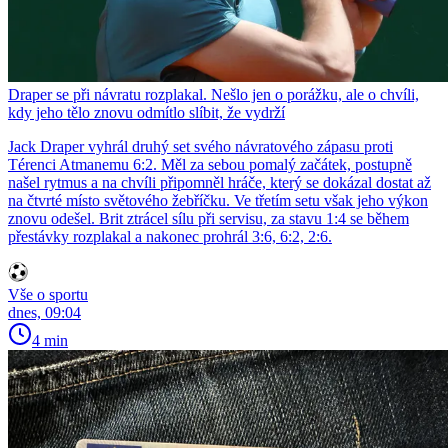
Draper se při návratu rozplakal. Nešlo jen o porážku, ale o chvíli,
kdy jeho tělo znovu odmítlo slíbit, že vydrží
Jack Draper vyhrál druhý set svého návratového zápasu proti
Térenci Atmanemu 6:2. Měl za sebou pomalý začátek, postupně
našel rytmus a na chvíli připomněl hráče, který se dokázal dostat až
na čtvrté místo světového žebříčku. Ve třetím setu však jeho výkon
znovu odešel. Brit ztrácel sílu při servisu, za stavu 1:4 se během
přestávky rozplakal a nakonec prohrál 3:6, 6:2, 2:6.
Vše o sportu
dnes, 09:04
4 min