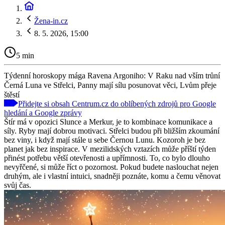
Žena-in.cz
8. 5. 2026, 15:00
5 min
Týdenní horoskopy mága Ravena Argoniho: V Raku nad vším trůní
Černá Luna ve Střelci, Panny mají sílu posunovat věci, Lvům přeje
štěstí
Přidejte si obsah Centrum.cz do oblíbených zdrojů pro Google
hledání a Google zprávy
Štír má v opozici Slunce a Merkur, je to kombinace komunikace a
síly. Ryby mají dobrou motivaci. Střelci budou při bližším zkoumání
bez viny, i když mají stále u sebe Černou Lunu. Kozoroh je bez
planet jak bez inspirace. V mezilidských vztazích může příští týden
přinést potřebu větší otevřenosti a upřímnosti. To, co bylo dlouho
nevyřčené, si může říct o pozornost. Pokud budete naslouchat nejen
druhým, ale i vlastní intuici, snadněji poznáte, komu a čemu věnovat
svůj čas.