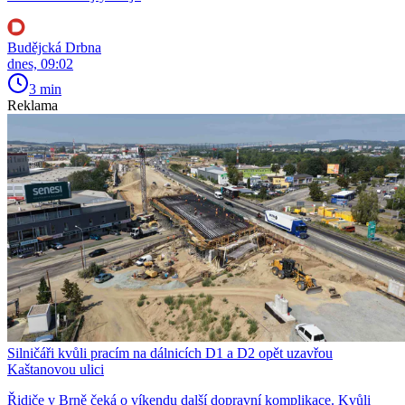
Budějcká Drbna
dnes, 09:02
3 min
Reklama
Silničáři kvůli pracím na dálnicích D1 a D2 opět uzavřou
Kaštanovou ulici
Řidiče v Brně čeká o víkendu další dopravní komplikace. Kvůli