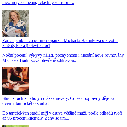
mezi největší neanglické hity v historii...
Zaplaťpánbůh za perimenopauzu: Michaela Badinková o životní
změně, která jí otevřela oči
Noční pocení, výkyvy nálad, pochybnosti i hledání nové rovnováhy.
Michaela Badinková otevřeně sdílí svou...
Stud, strach z nahoty i otázka nevěry. Co se doopravdy děje za
dveřmi tantrického studia?
Do tantrických studií míří v drtivé většině muži, podle odhadů tvoří
až 95 procent klientely. Ženy se jim...