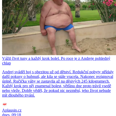
Vážil čtvrt tuny a každý krok bolel. Po roce je z Andreje pohledný
chlap
Andrej sváděl boj s obezitou už od dětství. Redukční pobyty střídaly
další pokusy o hubnutí, ale kila se stále vracela. Nakonec rezignoval
úplně. Ručička váhy se zastavila až na děsivých 245 kilogramech.
Každý krok pro něj znamenal bolest, většinu dne proto trávil vsedě
nebo vleže. Dobře věděl, že pokud nic nezmění, jeho život nebude
mít dlouhého trvání.
Aplausin.cz
dnes, 09:18