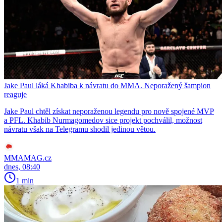
Jake Paul láká Khabiba k návratu do MMA. Neporažený šampion
reaguje
Jake Paul chtěl získat neporaženou legendu pro nově spojené MVP
a PFL. Khabib Nurmagomedov sice projekt pochválil, možnost
návratu však na Telegramu shodil jedinou větou.
MMAMAG.cz
dnes, 08:40
1 min