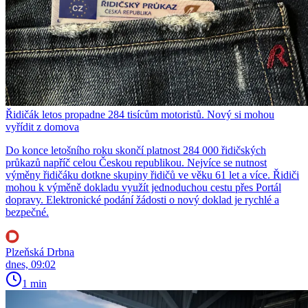
Řidičák letos propadne 284 tisícům motoristů. Nový si mohou
vyřídit z domova
Do konce letošního roku skončí platnost 284 000 řidičských
průkazů napříč celou Českou republikou. Nejvíce se nutnost
výměny řidičáku dotkne skupiny řidičů ve věku 61 let a více. Řidiči
mohou k výměně dokladu využít jednoduchou cestu přes Portál
dopravy. Elektronické podání žádosti o nový doklad je rychlé a
bezpečné.
Plzeňská Drbna
dnes, 09:02
1 min