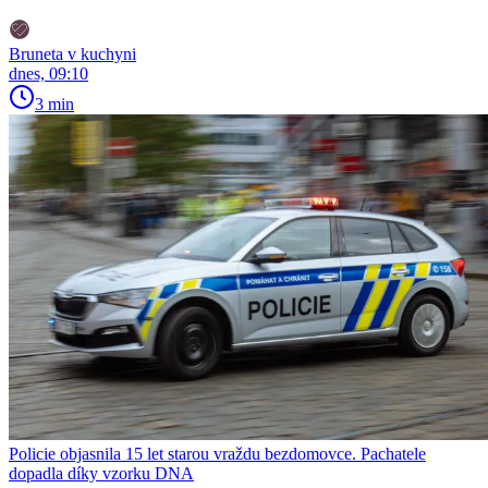
Bruneta v kuchyni
dnes, 09:10
3 min
Policie objasnila 15 let starou vraždu bezdomovce. Pachatele
dopadla díky vzorku DNA