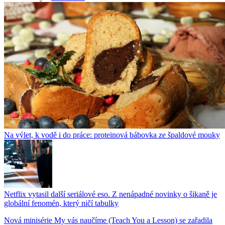
Na výlet, k vodě i do práce: proteinová bábovka ze špaldové mouky
Netflix vytasil další seriálové eso. Z nenápadné novinky o šikaně je
globální fenomén, který ničí tabulky
Nová minisérie My vás naučíme (Teach You a Lesson) se zařadila