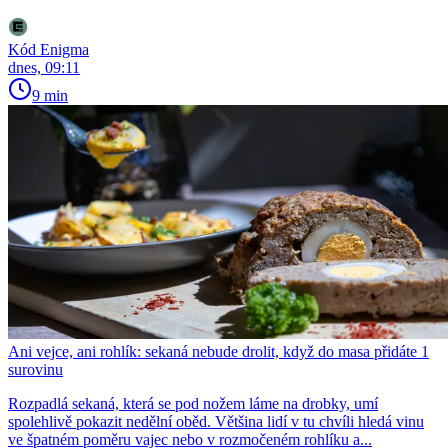
Kód Enigma
dnes, 09:11
9 min
Ani vejce, ani rohlík: sekaná nebude drolit, když do masa přidáte 1
surovinu
Rozpadlá sekaná, která se pod nožem láme na drobky, umí
spolehlivě pokazit nedělní oběd. Většina lidí v tu chvíli hledá vinu
ve špatném poměru vajec nebo v rozmočeném rohlíku a...