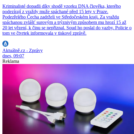
Kriminalisté dopadli díky shodě vzorku DNA člověka, kterého
podezírají z vraždy muže spáchané před 15 lety v Praze.
Podezřelého Čecha zadrželi ve Středočeském kraji. Za vraždu
spáchanou zvlášť surovým a trýznivým způsobem mu hrozí 15 až
20 let vězení, k činu se nepřiznal. Soud ho poslal do vazby. Policie o
tom ve čtvrtek informovala v tiskové zprávě.
Aktuálně.cz - Zprávy
dnes, 09:07
Reklama