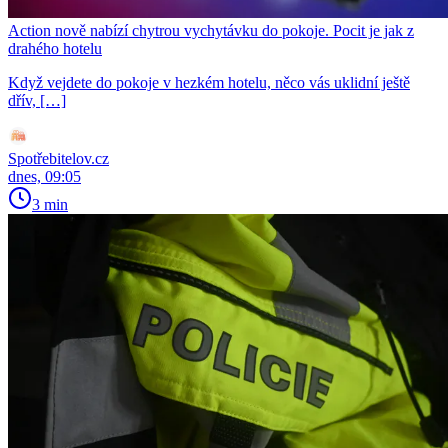
Action nově nabízí chytrou vychytávku do pokoje. Pocit je jak z
drahého hotelu
Když vejdete do pokoje v hezkém hotelu, něco vás uklidní ještě
dřív, […]
Spotřebitelov.cz
dnes, 09:05
3 min