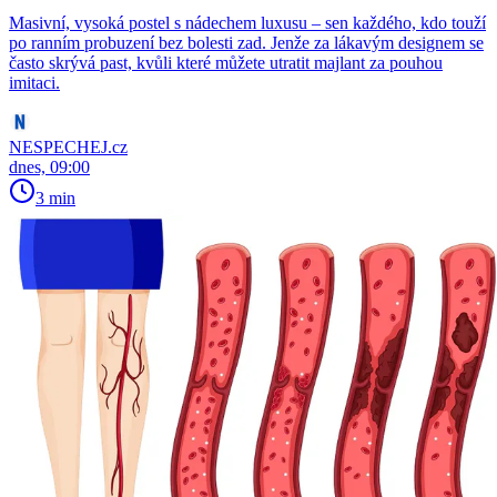
Masivní, vysoká postel s nádechem luxusu – sen každého, kdo touží
po ranním probuzení bez bolesti zad. Jenže za lákavým designem se
často skrývá past, kvůli které můžete utratit majlant za pouhou
imitaci.
NESPECHEJ.cz
dnes, 09:00
3 min