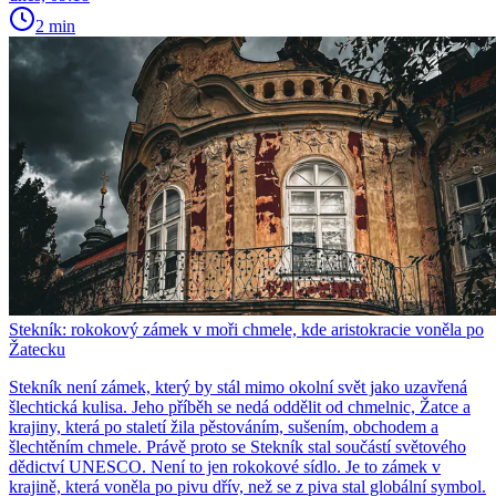
2 min
Stekník: rokokový zámek v moři chmele, kde aristokracie voněla po
Žatecku
Stekník není zámek, který by stál mimo okolní svět jako uzavřená
šlechtická kulisa. Jeho příběh se nedá oddělit od chmelnic, Žatce a
krajiny, která po staletí žila pěstováním, sušením, obchodem a
šlechtěním chmele. Právě proto se Stekník stal součástí světového
dědictví UNESCO. Není to jen rokokové sídlo. Je to zámek v
krajině, která voněla po pivu dřív, než se z piva stal globální symbol.