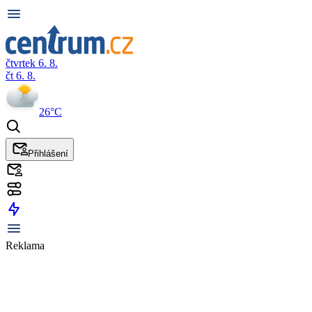
čtvrtek 6. 8.
čt 6. 8.
26°C
Přihlášení
Reklama