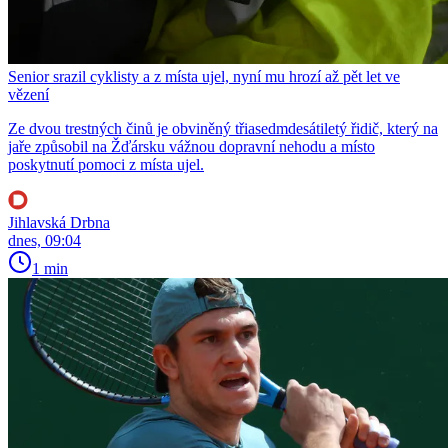
Senior srazil cyklisty a z místa ujel, nyní mu hrozí až pět let ve
vězení
Ze dvou trestných činů je obviněný třiasedmdesátiletý řidič, který na
jaře způsobil na Žďársku vážnou dopravní nehodu a místo
poskytnutí pomoci z místa ujel.
Jihlavská Drbna
dnes, 09:04
1 min