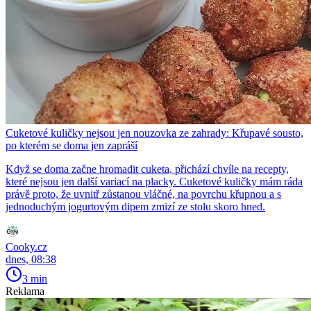
Cuketové kuličky nejsou jen nouzovka ze zahrady: Křupavé sousto,
po kterém se doma jen zapráší
Když se doma začne hromadit cuketa, přichází chvíle na recepty,
které nejsou jen další variací na placky. Cuketové kuličky mám ráda
právě proto, že uvnitř zůstanou vláčné, na povrchu křupnou a s
jednoduchým jogurtovým dipem zmizí ze stolu skoro hned.
Cooky.cz
dnes, 08:38
3 min
Reklama