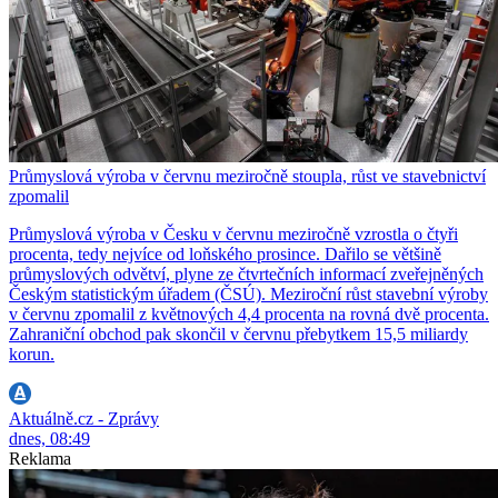
Průmyslová výroba v červnu meziročně stoupla, růst ve stavebnictví
zpomalil
Průmyslová výroba v Česku v červnu meziročně vzrostla o čtyři
procenta, tedy nejvíce od loňského prosince. Dařilo se většině
průmyslových odvětví, plyne ze čtvrtečních informací zveřejněných
Českým statistickým úřadem (ČSÚ). Meziroční růst stavební výroby
v červnu zpomalil z květnových 4,4 procenta na rovná dvě procenta.
Zahraniční obchod pak skončil v červnu přebytkem 15,5 miliardy
korun.
Aktuálně.cz - Zprávy
dnes, 08:49
Reklama