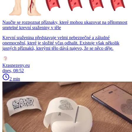
Naučte se rozpoznat příznaky, které mohou ukazovat na přítomnost
smrtelné krevní sraženiny v těle
Krevní sraženina představuje velmi nebezpečné a záludné
onemocnění, které je složité včas odhalit. Existuje však několik
jasných příznaků, kterými tělo dává najevo, že se něco děje.
Krasnezeny.eu
dnes, 08:52
2 min