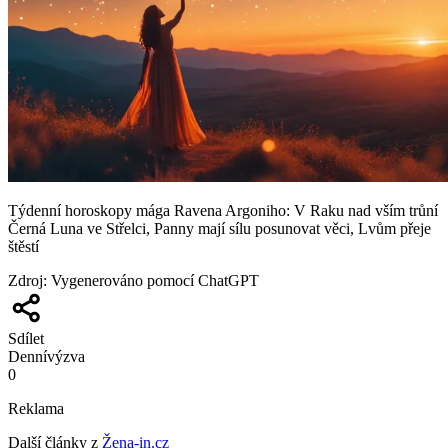
Týdenní horoskopy mága Ravena Argoniho: V Raku nad vším trůní
Černá Luna ve Střelci, Panny mají sílu posunovat věci, Lvům přeje
štěstí
Zdroj
:
Vygenerováno pomocí ChatGPT
Sdílet
Denní
výzva
0
Reklama
Další články z
Žena-in.cz