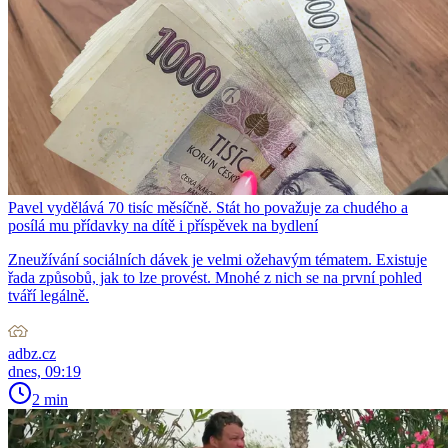
Pavel vydělává 70 tisíc měsíčně. Stát ho považuje za chudého a
posílá mu přídavky na dítě i příspěvek na bydlení
Zneužívání sociálních dávek je velmi ožehavým tématem. Existuje
řada způsobů, jak to lze provést. Mnohé z nich se na první pohled
tváří legálně.
adbz.cz
dnes, 09:19
2 min