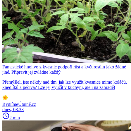
Fantastické hnojivo z kvasnic podpoří růst a květ rostlin jako žádné
jiné. Připravit jej zvládne každý
Přemýšleli jste někdy nad tím, jak lze využít kvasnice mimo koláčů,
knedlíků a pečiva? Lze jej využít v kuchyni, ale i na zahradě!
BydlímeÚtulně.cz
dnes, 08:33
2 min