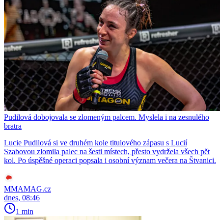
Pudilová dobojovala se zlomeným palcem. Myslela i na zesnulého
bratra
Lucie Pudilová si ve druhém kole titulového zápasu s Lucií
Szabovou zlomila palec na šesti místech, přesto vydržela všech pět
kol. Po úspěšné operaci popsala i osobní význam večera na Štvanici.
MMAMAG.cz
dnes, 08:46
1 min