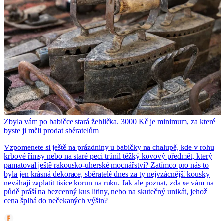
Zbyla vám po babičce stará žehlička. 3000 Kč je minimum, za které
byste ji měli prodat sběratelům
Vzpomenete si ještě na prázdniny u babičky na chalupě, kde v rohu
krbové římsy nebo na staré peci trůnil těžký kovový předmět, který
pamatoval ještě rakousko-uherské mocnářství? Zatímco pro nás to
byla jen krásná dekorace, sběratelé dnes za ty nejvzácnější kousky
neváhají zaplatit tisíce korun na ruku. Jak ale poznat, zda se vám na
půdě práší na bezcenný kus litiny, nebo na skutečný unikát, jehož
cena šplhá do nečekaných výšin?