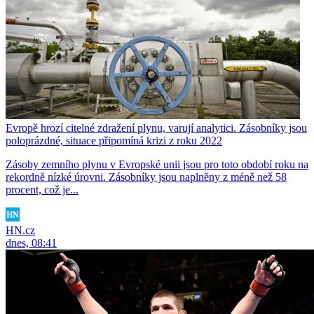
Evropě hrozí citelné zdražení plynu, varují analytici. Zásobníky jsou
poloprázdné, situace připomíná krizi z roku 2022
Zásoby zemního plynu v Evropské unii jsou pro toto období roku na
rekordně nízké úrovni. Zásobníky jsou naplněny z méně než 58
procent, což je...
HN.cz
dnes, 08:41