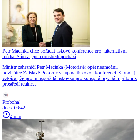
Petr Macinka chce pořádat tiskové konference pro „alternativní“
média. Sám z jejich prostředí pochází
Ministr zahraničí Petr Macinka (Motoristé) opět neumožnil
novinářce Zdislavě Pokorné vstup na tiskovou konferenci. S ironií jí
vzkázal, že pro ni uspořádá tiskovku pro konspirátory. Sám přitom z
prostředí reálné…
Proboha!
dnes, 08:42
4 min