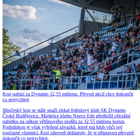
Kraj nabízí za Dynamo 32,55 milionu. Převod akcií chce dokončit
co nejrychleji
Jihočeský kraj se stále snaží získat fotbslový klub SK Dynamo
České Budějovice. Majitelce klubu Nnece Ede předložil oficiální
nabídku na odkup většinového podílu za 32,55 milionu korun.
Podmínkou je však vyřešení závazků, které má klub vůči své
současné vlastnici. Kraj zároveň deklaruje, že je připraven převzetí
dokončit co nejrychleji.