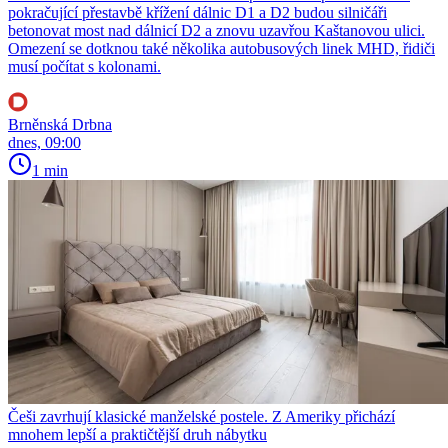
pokračující přestavbě křížení dálnic D1 a D2 budou silničáři
betonovat most nad dálnicí D2 a znovu uzavřou Kaštanovou ulici.
Omezení se dotknou také několika autobusových linek MHD, řidiči
musí počítat s kolonami.
Brněnská Drbna
dnes, 09:00
1 min
Češi zavrhují klasické manželské postele. Z Ameriky přichází
mnohem lepší a praktičtější druh nábytku