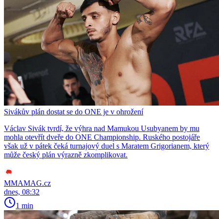
Sivákův plán dostat se do ONE je v ohrožení
Václav Sivák tvrdí, že výhra nad Mamukou Usubyanem by mu
mohla otevřít dveře do ONE Championship. Ruského postojáře
však už v pátek čeká turnajový duel s Maratem Grigorianem, který
může český plán výrazně zkomplikovat.
MMAMAG.cz
dnes, 08:32
1 min