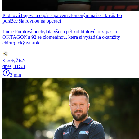
Pudilová bojovala o pás s palcem zlomeným na šest kusů. Po
porážce šla rovnou na operaci
Lucie Pudilová odchytala všech pět kol titulového zápasu na
OKTAGONu 92 se zlomeninou, která si vyžádala okamžitý
chirurgický zákrok.
SportyŽivě
dnes, 11:53
3 min