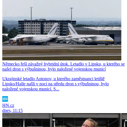
Německo řeší závažný hybridní útok. Letadlo v Lipsku, u kterého se
našel dron s výbušninou, bylo naložené vojenskou municí
Ukrajinské letadlo Antonov, u kterého zaměstnanci letiště
Lipsko/Halle našli v noci na středu dron s výbušninou, bylo
naložené vojenskou municí. S...
HN.cz
dnes, 11:15