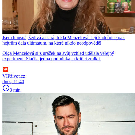
Jsem hnusná, šedivá a stará, řekla Menzelová. Její kadeřnice pak
hejtrům dala ultimátum, na které nikdo neodpověděl
Olga Menzelová si z urážek na svůj vzhled udělala veřejný
experiment. Stačila jedna podmínka, a kritici zmlkli.
VIPživot.cz
dnes, 11:40
3 min