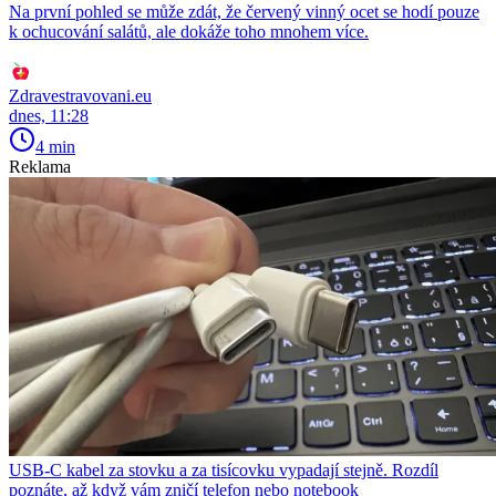
Na první pohled se může zdát, že červený vinný ocet se hodí pouze
k ochucování salátů, ale dokáže toho mnohem více.
Zdravestravovani.eu
dnes, 11:28
4 min
Reklama
USB-C kabel za stovku a za tisícovku vypadají stejně. Rozdíl
poznáte, až když vám zničí telefon nebo notebook