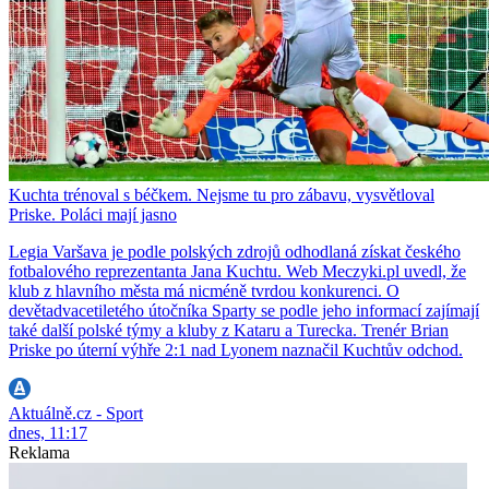
Kuchta trénoval s béčkem. Nejsme tu pro zábavu, vysvětloval
Priske. Poláci mají jasno
Legia Varšava je podle polských zdrojů odhodlaná získat českého
fotbalového reprezentanta Jana Kuchtu. Web Meczyki.pl uvedl, že
klub z hlavního města má nicméně tvrdou konkurenci. O
devětadvacetiletého útočníka Sparty se podle jeho informací zajímají
také další polské týmy a kluby z Kataru a Turecka. Trenér Brian
Priske po úterní výhře 2:1 nad Lyonem naznačil Kuchtův odchod.
Aktuálně.cz - Sport
dnes, 11:17
Reklama