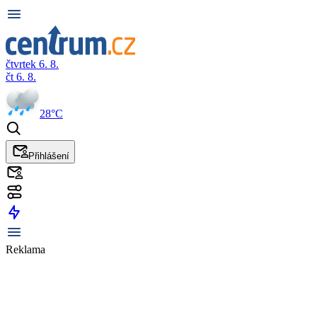
čtvrtek 6. 8.
čt 6. 8.
28°C
Přihlášení
Reklama