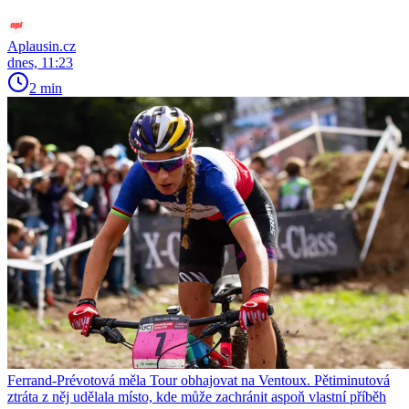
Aplausin.cz
dnes, 11:23
2 min
Ferrand-Prévotová měla Tour obhajovat na Ventoux. Pětiminutová
ztráta z něj udělala místo, kde může zachránit aspoň vlastní příběh