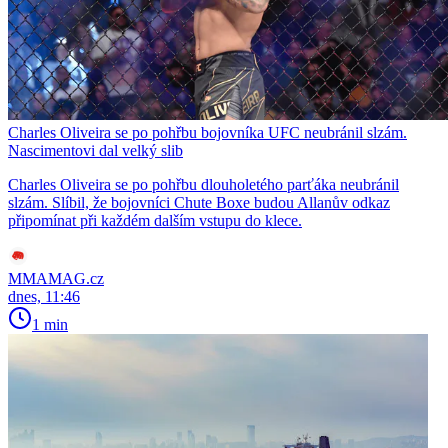
Charles Oliveira se po pohřbu bojovníka UFC neubránil slzám.
Nascimentovi dal velký slib
Charles Oliveira se po pohřbu dlouholetého parťáka neubránil
slzám. Slíbil, že bojovníci Chute Boxe budou Allanův odkaz
připomínat při každém dalším vstupu do klece.
MMAMAG.cz
dnes, 11:46
1 min