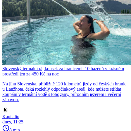
Slovenský termální ráj kousek za hranicemi: 10 bazénů v krásném
prostředí jen za 450 Kč na noc
Na jihu Slovenska, přibližně 120 kilometrů jízdy od českých hranic
u Lanžhota, čeká rozlehlý odpočinkový areál, kde můžete střídat
koupání v termální vodě s tobogany, přírodním jezerem i večerní
zábavou.
Kapitalio
dnes, 11:25
8 min