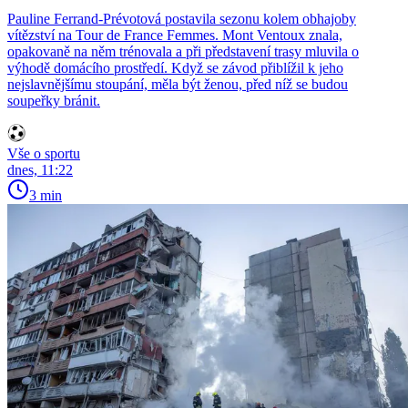
Pauline Ferrand-Prévotová postavila sezonu kolem obhajoby
vítězství na Tour de France Femmes. Mont Ventoux znala,
opakovaně na něm trénovala a při představení trasy mluvila o
výhodě domácího prostředí. Když se závod přiblížil k jeho
nejslavnějšímu stoupání, měla být ženou, před níž se budou
soupeřky bránit.
Vše o sportu
dnes, 11:22
3 min