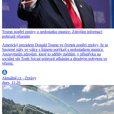
Trump popřel zprávy o nedostatku munice. Zdrojům informací
pohrozil vězením
Americký prezident Donald Trump ve čtvrtek popřel zprávy, že se
Spojené státy ve válce s Íránem potýkají s nedostatkem munice.
Anonymním zdrojům, které to sdělily médiím, v příspěvku na
sociální síti Truth Social pohrozil stíháním a dlouhým pobytem ve
vězení.
Aktuálně.cz - Zprávy
dnes, 11:26