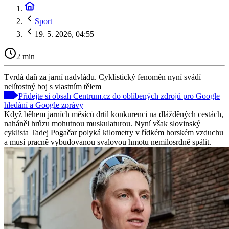
Sport
19. 5. 2026, 04:55
2 min
Tvrdá daň za jarní nadvládu. Cyklistický fenomén nyní svádí
nelítostný boj s vlastním tělem
Přidejte si obsah Centrum.cz do oblíbených zdrojů pro Google
hledání a Google zprávy
Když během jarních měsíců drtil konkurenci na dlážděných cestách,
naháněl hrůzu mohutnou muskulaturou. Nyní však slovinský
cyklista Tadej Pogačar polyká kilometry v řídkém horském vzduchu
a musí pracně vybudovanou svalovou hmotu nemilosrdně spálit.