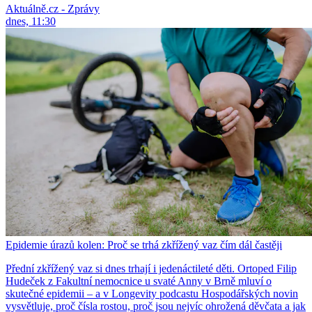
Aktuálně.cz - Zprávy
dnes, 11:30
Epidemie úrazů kolen: Proč se trhá zkřížený vaz čím dál častěji
Přední zkřížený vaz si dnes trhají i jedenáctileté děti. Ortoped Filip
Hudeček z Fakultní nemocnice u svaté Anny v Brně mluví o
skutečné epidemii – a v Longevity podcastu Hospodářských novin
vysvětluje, proč čísla rostou, proč jsou nejvíc ohrožená děvčata a jak