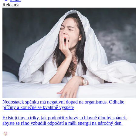
Reklama
Nedostatek spánku má negativní dopad na organismus. Odhalte
příčiny a konečně se kvalitně vyspěte
Existují tipy a triky, jak podpořit zdravý, a hlavně dlouhý spánek,
abyste se ráno vzbudili odpočatí a měli energii na náročný den.