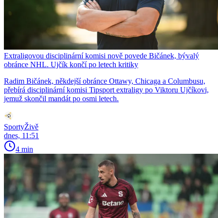
Extraligovou disciplinární komisi nově povede Bičánek, bývalý
obránce NHL. Ujčík končí po letech kritiky
Radim Bičánek, někdejší obránce Ottawy, Chicaga a Columbusu,
přebírá disciplinární komisi Tipsport extraligy po Viktoru Ujčíkovi,
jemuž skončil mandát po osmi letech.
SportyŽivě
dnes, 11:51
4 min