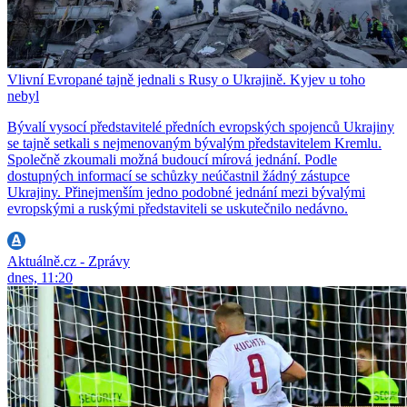
Vlivní Evropané tajně jednali s Rusy o Ukrajině. Kyjev u toho
nebyl
Bývalí vysocí představitelé předních evropských spojenců Ukrajiny
se tajně setkali s nejmenovaným bývalým představitelem Kremlu.
Společně zkoumali možná budoucí mírová jednání. Podle
dostupných informací se schůzky neúčastnil žádný zástupce
Ukrajiny. Přinejmenším jedno podobné jednání mezi bývalými
evropskými a ruskými představiteli se uskutečnilo nedávno.
Aktuálně.cz - Zprávy
dnes, 11:20