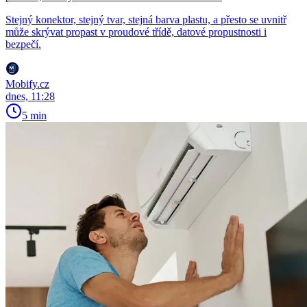
Stejný konektor, stejný tvar, stejná barva plastu, a přesto se uvnitř
může skrývat propast v proudové třídě, datové propustnosti i
bezpečí.
Mobify.cz
dnes, 11:28
5 min