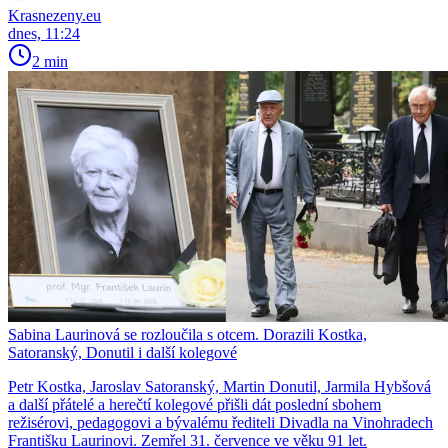
Krasnezeny.eu
dnes, 11:24
2 min
Sabina Laurinová se rozloučila s otcem. Dorazili Kostka,
Satoranský, Donutil i další kolegové
Petr Kostka, Jaroslav Satoranský, Martin Donutil, Jarmila Hybšová
a další přátelé a herečtí kolegové přišli dát poslední sbohem
režisérovi, pedagogovi a bývalému řediteli Divadla na Vinohradech
Františku Laurinovi. Zemřel 31. července ve věku 91 let.