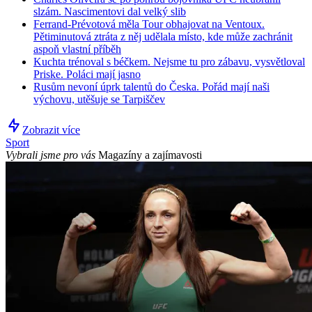
slzám. Nascimentovi dal velký slib
Ferrand-Prévotová měla Tour obhajovat na Ventoux.
Pětiminutová ztráta z něj udělala místo, kde může zachránit
aspoň vlastní příběh
Kuchta trénoval s béčkem. Nejsme tu pro zábavu, vysvětloval
Priske. Poláci mají jasno
Rusům nevoní úprk talentů do Česka. Pořád mají naši
výchovu, utěšuje se Tarpiščev
Zobrazit více
Sport
Vybrali jsme pro vás
Magazíny a zajímavosti