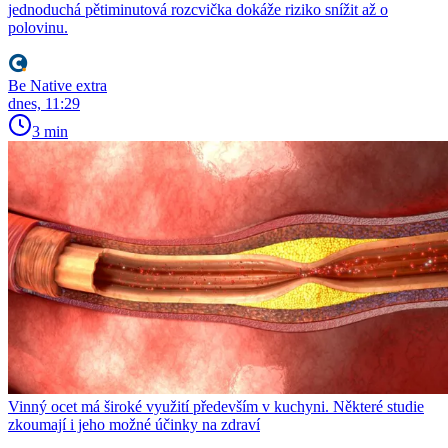
jednoduchá pětiminutová rozcvička dokáže riziko snížit až o
polovinu.
Be Native extra
dnes, 11:29
3 min
Vinný ocet má široké využití především v kuchyni. Některé studie
zkoumají i jeho možné účinky na zdraví