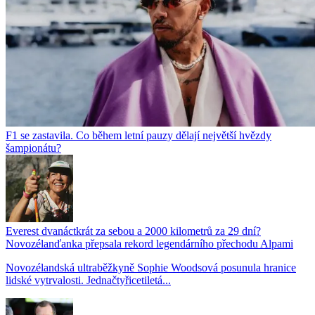
F1 se zastavila. Co během letní pauzy dělají největší hvězdy
šampionátu?
Everest dvanáctkrát za sebou a 2000 kilometrů za 29 dní?
Novozélanďanka přepsala rekord legendárního přechodu Alpami
Novozélandská ultraběžkyně Sophie Woodsová posunula hranice
lidské vytrvalosti. Jednačtyřicetiletá...