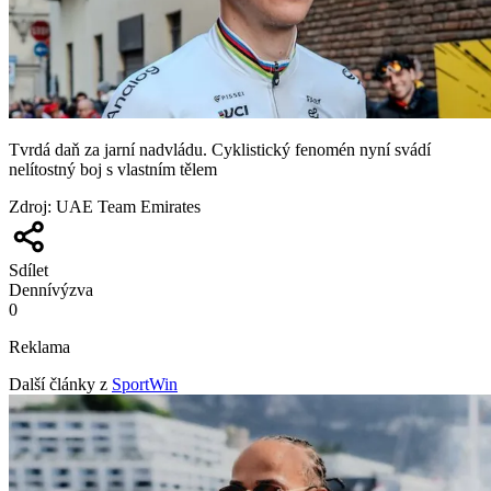
Tvrdá daň za jarní nadvládu. Cyklistický fenomén nyní svádí
nelítostný boj s vlastním tělem
Zdroj
:
UAE Team Emirates
Sdílet
Denní
výzva
0
Reklama
Další články z
SportWin