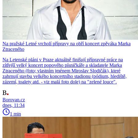
Na pražské Letné vrcholí přípravy na obří koncert zpěváka Marka
Ztraceného
Na Letenské pláni v Praze aktuálně finišují přípravné práce na
zítřejší velký koncert popového písničkáře a skladatele Marka
Ztraceného (foto; vlastním jménem Miroslav Slodičák), které
zahrnují stavbu velkého koncertního stadionu (pódium, hlediště,
zázemí, toalety atd. - viz malá foto dole) na "zelené louce".
Borovan.cz
dnes, 11:34
1 min