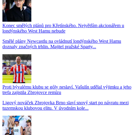
Konec smělých plánů pro Křetínského. Největším akcionářem u
londýnského West Hamu nebude
Smělé plány Newcastlu na ovládnutí londýnského West Hamu
doznaly značných trhlin. Majitel pražské Sparty...
Proti bývalému klubu se góly neslaví. Vašulín udělal výjimku a jeho
trefa zajistila Zbrojovce remízu
Ligový nováček Zbrojovka Brno slaví snový start po návratu mezi
tuzemskou klubovou elitu. V úvodním kole...