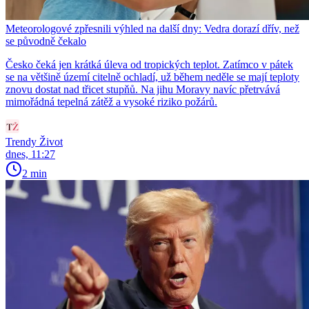
Meteorologové zpřesnili výhled na další dny: Vedra dorazí dřív, než
se původně čekalo
Česko čeká jen krátká úleva od tropických teplot. Zatímco v pátek
se na většině území citelně ochladí, už během neděle se mají teploty
znovu dostat nad třicet stupňů. Na jihu Moravy navíc přetrvává
mimořádná tepelná zátěž a vysoké riziko požárů.
Trendy Život
dnes, 11:27
2 min