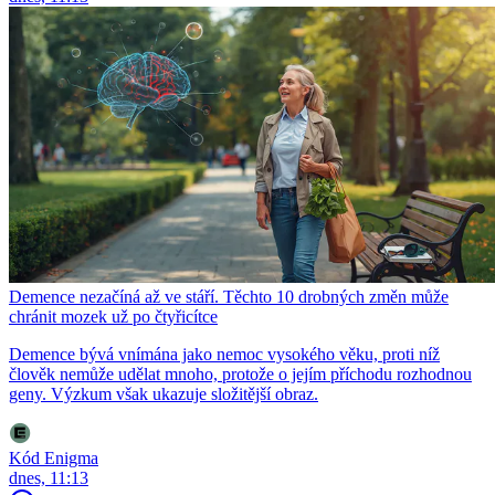
Demence nezačíná až ve stáří. Těchto 10 drobných změn může
chránit mozek už po čtyřicítce
Demence bývá vnímána jako nemoc vysokého věku, proti níž
člověk nemůže udělat mnoho, protože o jejím příchodu rozhodnou
geny. Výzkum však ukazuje složitější obraz.
Kód Enigma
dnes, 11:13