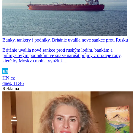
Banky, tankery i podniky. Británie uvalila nové sankce proti Rusku
Británie uvalila nové sankce proti ruským lodím, bankám a
průmyslovým podnikům ve snaze narušit příjmy z prodeje ropy,
které by Moskva mohla využít k...
HN.cz
dnes, 11:46
Reklama