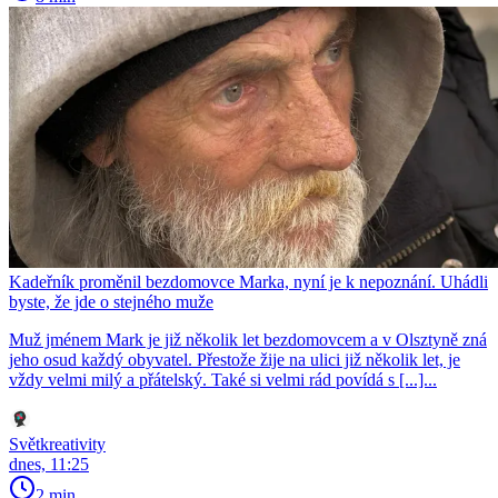
Kadeřník proměnil bezdomovce Marka, nyní je k nepoznání. Uhádli
byste, že jde o stejného muže
Muž jménem Mark je již několik let bezdomovcem a v Olsztyně zná
jeho osud každý obyvatel. Přestože žije na ulici již několik let, je
vždy velmi milý a přátelský. Také si velmi rád povídá s [...]...
Světkreativity
dnes, 11:25
2 min