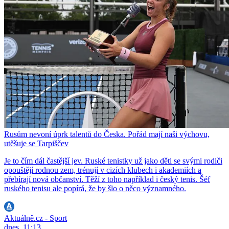
Rusům nevoní úprk talentů do Česka. Pořád mají naši výchovu,
utěšuje se Tarpiščev
Je to čím dál častější jev. Ruské tenistky už jako děti se svými rodiči
opouštějí rodnou zem, trénují v cizích klubech i akademiích a
přebírají nová občanství. Těží z toho například i český tenis. Šéf
ruského tenisu ale popírá, že by šlo o něco významného.
Aktuálně.cz - Sport
dnes, 11:13