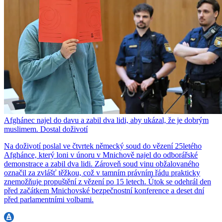
Afghánec najel do davu a zabil dva lidi, aby ukázal, že je dobrým
muslimem. Dostal doživotí
Na doživotí poslal ve čtvrtek německý soud do vězení 25letého
Afghánce, který loni v únoru v Mnichově najel do odborářské
demonstrace a zabil dva lidi. Zároveň soud vinu obžalovaného
označil za zvlášť těžkou, což v tamním právním řádu prakticky
znemožňuje propuštění z vězení po 15 letech. Útok se odehrál den
před začátkem Mnichovské bezpečnostní konference a deset dní
před parlamentními volbami.