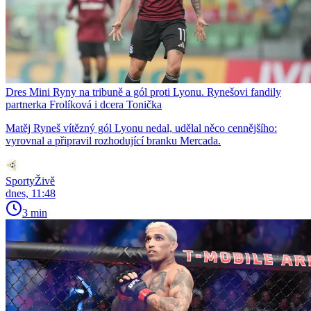
Dres Mini Ryny na tribuně a gól proti Lyonu. Rynešovi fandily
partnerka Frolíková i dcera Tonička
Matěj Ryneš vítězný gól Lyonu nedal, udělal něco cennějšího:
vyrovnal a připravil rozhodující branku Mercada.
SportyŽivě
dnes, 11:48
3 min