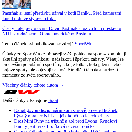
Pastrňák si letní přestávku užíval v kotli Baníku. Před kamerami
fandil řádil ve stylovém triku
Český hokejový útočník David Pastrňák si užívá letní přestávku
NHL v rodné zemi. Opora amerického Bostonu...
Tento článek byl publikován ze zdrojů
SportWin
Články ze SportWin.cz přinášejí svěží pohled na sport – kombinují
aktuální zprávy s lehkostí, nadsázkou i špetkou zábavy. Věnují se
především populárním sportům, jako je fotbal, hokej, tenis nebo
bojové sporty, ale objevují se i méně tradiční témata a kuriózní
momenty ze světa sportovního...
Všechny články tohoto autora →
Další články z kategorie
Sport
Extraligovou disciplinární komisi nově povede Bičánek,
bývalý obránce NHL. Ujčík končí po letech kritiky
Dres Mini Ryny na tribuně a gól proti Lyonu. Rynešovi
fandily partnerka Frolíková i dcera Tonička
Charles Oliveira se po pohřbu bojovníka UFC neubránil