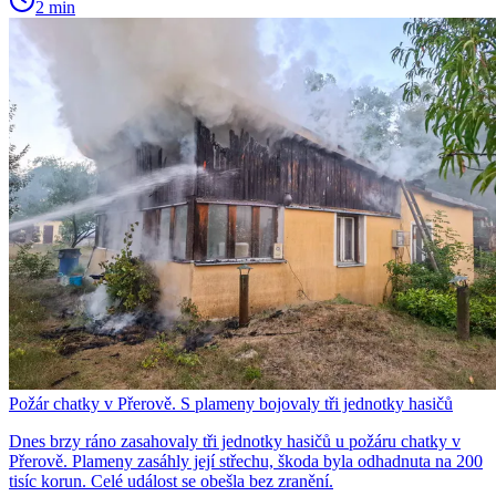
2 min
Požár chatky v Přerově. S plameny bojovaly tři jednotky hasičů
Dnes brzy ráno zasahovaly tři jednotky hasičů u požáru chatky v
Přerově. Plameny zasáhly její střechu, škoda byla odhadnuta na 200
tisíc korun. Celé událost se obešla bez zranění.