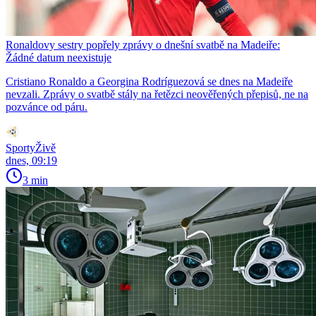
Ronaldovy sestry popřely zprávy o dnešní svatbě na Madeiře:
Žádné datum neexistuje
Cristiano Ronaldo a Georgina Rodríguezová se dnes na Madeiře
nevzali. Zprávy o svatbě stály na řetězci neověřených přepisů, ne na
pozvánce od páru.
SportyŽivě
dnes, 09:19
3 min