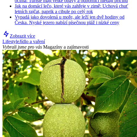
očima: Turisté mají velké obavy a odborníci hledají příčinu
Jak na domácí lečo, které vás zahřeje v zimě: Uchová chuť
letních rajčat, paprik a cibule po celý rok
Vypadá jako dovolená u moře, ale leží jen dvě hodiny od
Česka. Nyské jezero nabízí písečnou pláž i nízké ceny
Zobrazit více
Lifestyle
Jídlo a vaření
Vybrali jsme pro vás
Magazíny a zajímavosti