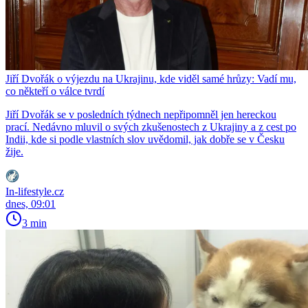
Jiří Dvořák o výjezdu na Ukrajinu, kde viděl samé hrůzy: Vadí mu,
co někteří o válce tvrdí
Jiří Dvořák se v posledních týdnech nepřipomněl jen hereckou
prací. Nedávno mluvil o svých zkušenostech z Ukrajiny a z cest po
Indii, kde si podle vlastních slov uvědomil, jak dobře se v Česku
žije.
In-lifestyle.cz
dnes, 09:01
3 min