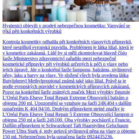
Hygienici objevili v prodeji nebezpečnou kosmetiku: Varování se
týká pěti konkrétních výrobků
Kontrola kosmetiky odhalila pět konkrétních vlasových přípravků,
které nesplňují evropská pravidla. Problémem je látka lilial, která je
v kosmetice zakázaná. Lidé by si měli zkontrolovat hlavně číslo
šarže.Ministerstvo zdravotnictví zařadilo mezi nebezpečné
kosmetické přípravky pět výrobků určených k péči o vlasy nebo
jejich úpravě. Jde o konkrétní šarže šamponu, balzámu, stylingové
pěny, laku a barvy na vlasy. Ve složení všech byla uvedena látka
Butylphenyl Methylpropional známá také jako lilial. Právě ta je
podle evropských pravidel v kosmetických přípravcích zakázaná.
Pozor na konkrétní šarže známých značek Mezi výrobky figuruje
L’Oréal Paris Elseve Total Repair Extreme Obnovující balzám o
objemu 200 ml. Upozornění se vztahuje na šarži 24K404 s dalším
označením K 404 04/16. Druhým přípravkem stejné značky je
L’Oréal Paris Elseve Total Repair 5 Extreme Obnovující šampon o
objemu 250 ml a šarži 24S100. Oba výrobky pocházejí z Francie.
Dalším přípravkem je Schwarzkopf Taft Haarstyling Gelschaum
Power Ultra Stark 4, tedy gelová stylingová pěna na vlasy o objemu
150 ml. Nebezpečnou byla označena šarže 0924435236.