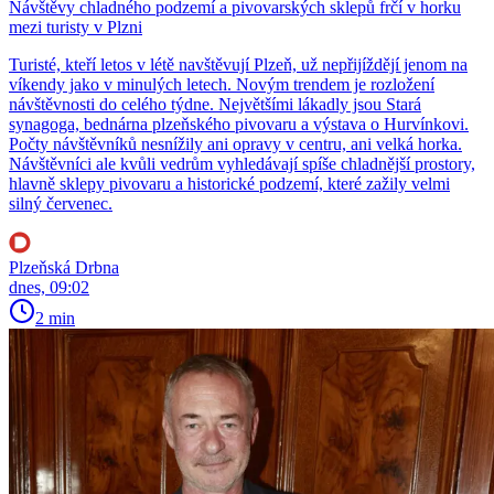
Návštěvy chladného podzemí a pivovarských sklepů frčí v horku
mezi turisty v Plzni
Turisté, kteří letos v létě navštěvují Plzeň, už nepřijíždějí jenom na
víkendy jako v minulých letech. Novým trendem je rozložení
návštěvnosti do celého týdne. Největšími lákadly jsou Stará
synagoga, bednárna plzeňského pivovaru a výstava o Hurvínkovi.
Počty návštěvníků nesnížily ani opravy v centru, ani velká horka.
Návštěvníci ale kvůli vedrům vyhledávají spíše chladnější prostory,
hlavně sklepy pivovaru a historické podzemí, které zažily velmi
silný červenec.
Plzeňská Drbna
dnes, 09:02
2 min