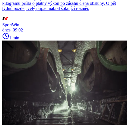
kilogramu přišla o platný výkon po zásahu člena obsluhy. O pět
týdnů později celý případ nabral šokující rozměr.
SportWin
dnes, 09:02
1 min