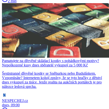
2 min
Pamatujete na dřevěné skládací kostky s pohádkovými motivy?
Nepoškozené kusy dnes sběratelé vykupují za 5 000 Kč
Šestistranné dřevěné kostky se Sněhurkou nebo Budulínkem.
Vzpomínáte? Internetem kolují zprávy, že se tyto hračky z dětství
dnes vykupují za tisíce. Jenže realita na aukčních portálech je pro
nálezce ledová sprcha.
NESPECHEJ.cz
dnes, 09:00