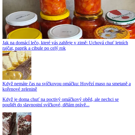
Jak na domácí lečo, které vás zahřeje v zimě: Uchová chuť letních
rajčat, paprik a cibule po celý rok
Když nemáte čas na svíčkovou omáčku: Hovězí maso na smetaně a
kořenové zelenině
Když je doma chuť na poctivý omáčkový oběd, ale nechci se
pouštět do slavnostní svíčkové, dělám právě...