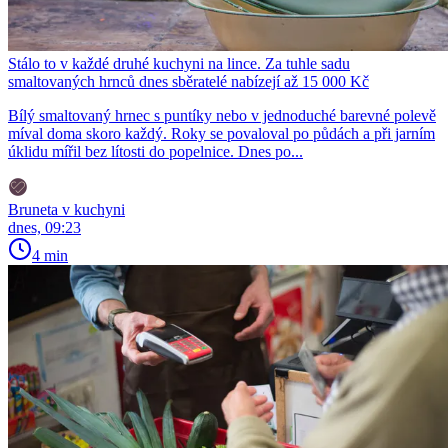
Stálo to v každé druhé kuchyni na lince. Za tuhle sadu
smaltovaných hrnců dnes sběratelé nabízejí až 15 000 Kč
Bílý smaltovaný hrnec s puntíky nebo v jednoduché barevné polevě
míval doma skoro každý. Roky se povaloval po půdách a při jarním
úklidu mířil bez lítosti do popelnice. Dnes po...
Bruneta v kuchyni
dnes, 09:23
4 min