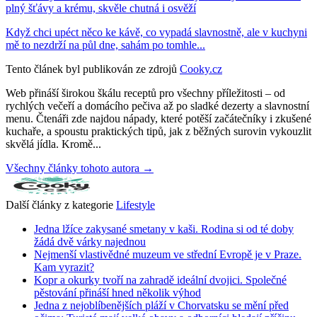
plný šťávy a krému, skvěle chutná i osvěží
Když chci upéct něco ke kávě, co vypadá slavnostně, ale v kuchyni
mě to nezdrží na půl dne, sahám po tomhle...
Tento článek byl publikován ze zdrojů
Cooky.cz
Web přináší širokou škálu receptů pro všechny příležitosti – od
rychlých večeří a domácího pečiva až po sladké dezerty a slavnostní
menu. Čtenáři zde najdou nápady, které potěší začátečníky i zkušené
kuchaře, a spoustu praktických tipů, jak z běžných surovin vykouzlit
skvělá jídla. Kromě...
Všechny články tohoto autora →
Další články z kategorie
Lifestyle
Jedna lžíce zakysané smetany v kaši. Rodina si od té doby
žádá dvě várky najednou
Nejmenší vlastivědné muzeum ve střední Evropě je v Praze.
Kam vyrazit?
Kopr a okurky tvoří na zahradě ideální dvojici. Společné
pěstování přináší hned několik výhod
Jedna z nejoblíbenějších pláží v Chorvatsku se mění před