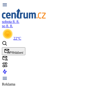
sobota 8. 8.
so 8. 8.
22°C
Přihlášení
Reklama