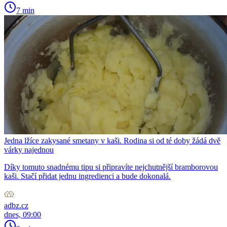
7 min
Jedna lžíce zakysané smetany v kaši. Rodina si od té doby žádá dvě
várky najednou
Díky tomuto snadnému tipu si připravíte nejchutnější bramborovou
kaši. Stačí přidat jednu ingredienci a bude dokonalá.
adbz.cz
dnes, 09:00