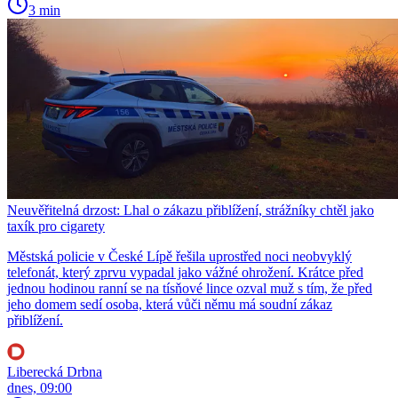
3 min
Neuvěřitelná drzost: Lhal o zákazu přiblížení, strážníky chtěl jako
taxík pro cigarety
Městská policie v České Lípě řešila uprostřed noci neobvyklý
telefonát, který zprvu vypadal jako vážné ohrožení. Krátce před
jednou hodinou ranní se na tísňové lince ozval muž s tím, že před
jeho domem sedí osoba, která vůči němu má soudní zákaz
přiblížení.
Liberecká Drbna
dnes, 09:00