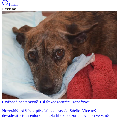
1 min
Reklama
Čtyřnohá ochránkyně. Psí štěkot zachránil ženě život
Nezvyklý psí štěkot přivolal policisty do Střelic. Více než
devadesátiletou seniorku nalezla hlídka dezorientovanou ve vaně,