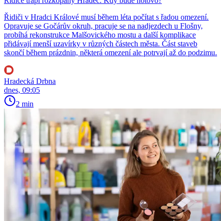
Řidiče trápí rozkopaný Hradec. Kdy bude hotovo?
Řidiči v Hradci Králové musí během léta počítat s řadou omezení.
Opravuje se Gočárův okruh, pracuje se na nadjezdech u Flošny,
probíhá rekonstrukce Malšovického mostu a další komplikace
přidávají menší uzavírky v různých částech města. Část staveb
skončí během prázdnin, některá omezení ale potrvají až do podzimu.
Hradecká Drbna
dnes, 09:05
2 min