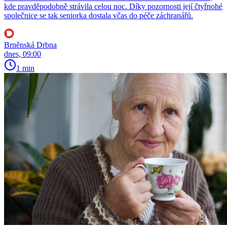
kde pravděpodobně strávila celou noc. Díky pozornosti její čtyřnohé
společnice se tak seniorka dostala včas do péče záchranářů.
Brněnská Drbna
dnes, 09:00
1 min