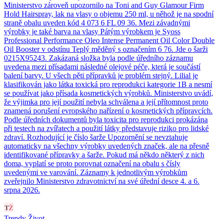
Ministerstvo zároveň upozornilo na Toni and Guy Glamour Firm
Hold Hairspray, lak na vlasy o objemu 250 ml, u něhož je na spodní
straně obalu uveden kód 4 073 6 FL 09 36. Mezi závadnými
výrobky je také barva na vlasy Pátým výrobkem je Syoss
Professional Performance Oleo Intense Permanent Oil Color Double
Oil Booster v odstínu Teplý měděný s označením 6 76. Jde o šarži
0215X95243. Zakázaná složka byla podle úředního záznamu
uvedena mezi přísadami následné olejové péče, která je součástí
balení barvy. U všech pěti přípravků je problém stejný. Lilial je
klasifikován jako látka toxická pro reprodukci kategorie 1B a nesmí
se používat jako přísada kosmetických výrobků. Ministerstvo uvádí,
že výjimka pro její použití nebyla schválena a její přítomnost proto
znamená porušení evropského nařízení o kosmetických přípravcích.
Podle úředních dokumentů byla toxicita pro reprodukci prokázána
při testech na zvířatech a použití látky představuje riziko pro lidské
zdraví. Rozhodující je číslo šarže Upozornění se nevztahuje
automaticky na všechny výrobky uvedených značek, ale na přesně
identifikované přípravky a šarže. Pokud má někdo některý z nich
doma, vyplatí se proto porovnat označení na obalu s čísly
uvedenými ve varování. Záznamy k jednotlivým výrobkům
zveřejnilo Ministerstvo zdravotnictví na své úřední desce 4. a 6.
srpna 2026.
Trendy Život