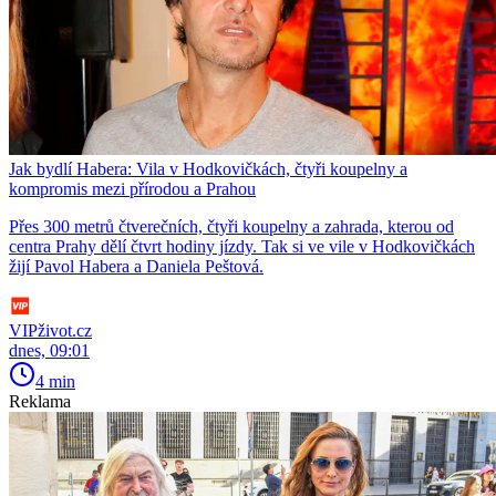
Jak bydlí Habera: Vila v Hodkovičkách, čtyři koupelny a
kompromis mezi přírodou a Prahou
Přes 300 metrů čtverečních, čtyři koupelny a zahrada, kterou od
centra Prahy dělí čtvrt hodiny jízdy. Tak si ve vile v Hodkovičkách
žijí Pavol Habera a Daniela Peštová.
VIPživot.cz
dnes, 09:01
4 min
Reklama