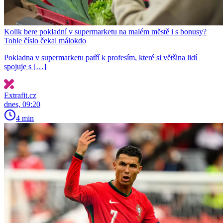
Kolik bere pokladní v supermarketu na malém městě i s bonusy?
Tohle číslo čekal málokdo
Pokladna v supermarketu patří k profesím, které si většina lidí
spojuje s […]
Extrafit.cz
dnes, 09:20
4 min