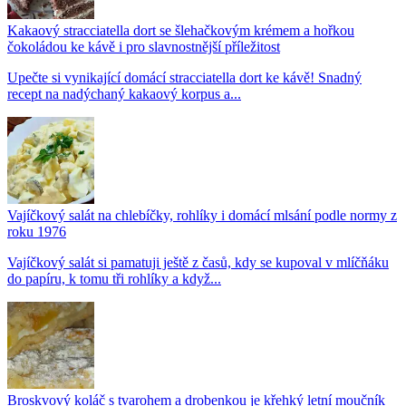
Kakaový stracciatella dort se šlehačkovým krémem a hořkou
čokoládou ke kávě i pro slavnostnější příležitost
Upečte si vynikající domácí stracciatella dort ke kávě! Snadný
recept na nadýchaný kakaový korpus a...
Vajíčkový salát na chlebíčky, rohlíky i domácí mlsání podle normy z
roku 1976
Vajíčkový salát si pamatuji ještě z časů, kdy se kupoval v mlíčňáku
do papíru, k tomu tři rohlíky a když...
Broskvový koláč s tvarohem a drobenkou je křehký letní moučník