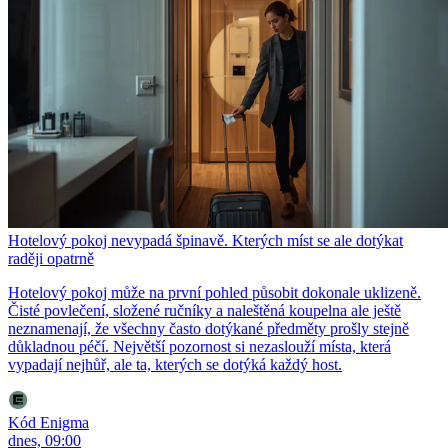
Hotelový pokoj nevypadá špinavě. Kterých míst se ale dotýkat
raději opatrně
Hotelový pokoj může na první pohled působit dokonale uklizeně.
Čisté povlečení, složené ručníky a naleštěná koupelna ale ještě
neznamenají, že všechny často dotýkané předměty prošly stejně
důkladnou péčí. Největší pozornost si nezaslouží místa, která
vypadají nejhůř, ale ta, kterých se dotýká každý host.
Kód Enigma
dnes, 09:00