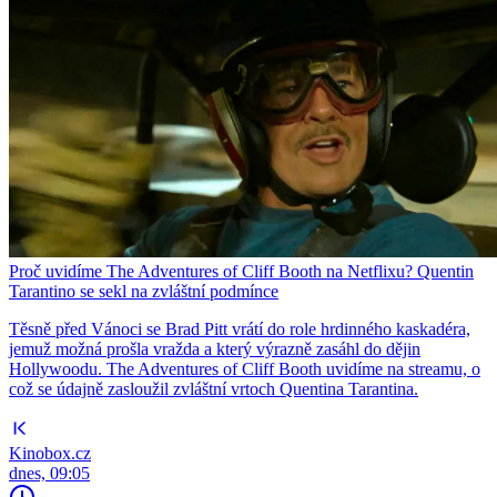
Proč uvidíme The Adventures of Cliff Booth na Netflixu? Quentin
Tarantino se sekl na zvláštní podmínce
Těsně před Vánoci se Brad Pitt vrátí do role hrdinného kaskadéra,
jemuž možná prošla vražda a který výrazně zasáhl do dějin
Hollywoodu. The Adventures of Cliff Booth uvidíme na streamu, o
což se údajně zasloužil zvláštní vrtoch Quentina Tarantina.
Kinobox.cz
dnes, 09:05