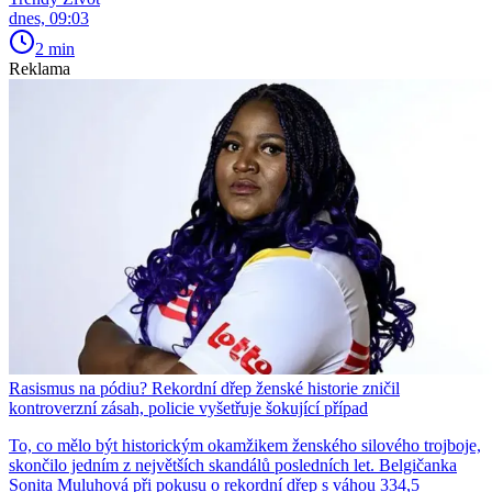
dnes, 09:03
2 min
Reklama
Rasismus na pódiu? Rekordní dřep ženské historie zničil
kontroverzní zásah, policie vyšetřuje šokující případ
To, co mělo být historickým okamžikem ženského silového trojboje,
skončilo jedním z největších skandálů posledních let. Belgičanka
Sonita Muluhová při pokusu o rekordní dřep s váhou 334,5