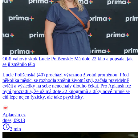
Obří váhový skok Lucie Polišenské: Má dole 22 kilo a popsala, jak
se jí změnilo tělo
Lucie Polišenská (40) prochází výraznou životní proměnou. Před
několika měsíci se rozhodla změnit životní styl, začala pravidelně
cvičit a výsledky na sebe nenechaly dlouho čekat. Pro Aplausin.cz
nyní prozradila, že už má dole 22 kilogramů a díky nové rutině se
cítí lépe nejen fyzicky, ale také psychicky.
Aplausin.cz
dnes, 09:13
2 min