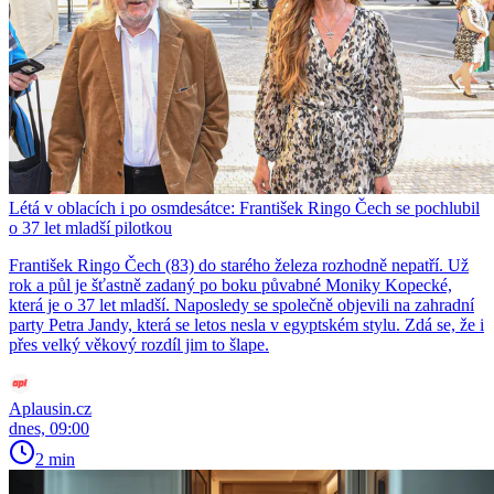
Létá v oblacích i po osmdesátce: František Ringo Čech se pochlubil
o 37 let mladší pilotkou
František Ringo Čech (83) do starého železa rozhodně nepatří. Už
rok a půl je šťastně zadaný po boku půvabné Moniky Kopecké,
která je o 37 let mladší. Naposledy se společně objevili na zahradní
party Petra Jandy, která se letos nesla v egyptském stylu. Zdá se, že i
přes velký věkový rozdíl jim to šlape.
Aplausin.cz
dnes, 09:00
2 min