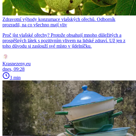
Zdravotní výhody konzumace vlašských ořechů. Odborník
prozradil, na co všechno mají vliv
Proč jíst vlašské ořechy? Protože obsahují mnoho důležitých a
prospěšných látek s pozitivním vlivem na lidské zdraví. Už jen z
toho důvodu si zaslouží své místo v jídelníčku.
Krasnezeny.eu
dnes, 09:28
3 min