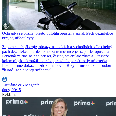
Ochranka se blížila, přesto vyfotila opuštěný špitál. Pach dezinfekce
brzy vystřídají byty
Zapomenuté přístroje, obvazy na stolcích a v chodbách stále citelný
pach dezinfekce. Tahle německá nemocnice je už pár let opuštěná.
Personál ze dne na den odešel, část vybavení ale zůstala. Přestože
kolem objektu kroužila ostraha, prázdné operační sály urbexerka
Lost in Time dokázala zdokumentovat. Brzy tu místo lékařů budou
žít lidé. Tohle je její svědectví.
Aktuálně.cz - Magazín
dnes, 09:15
Reklama