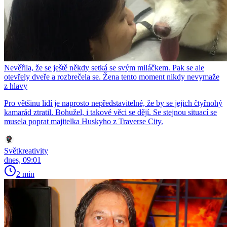
Nevěřila, že se ještě někdy setká se svým miláčkem. Pak se ale
otevřely dveře a rozbrečela se. Žena tento moment nikdy nevymaže
z hlavy
Pro většinu lidí je naprosto nepředstavitelné, že by se jejich čtyřnohý
kamarád ztratil. Bohužel, i takové věci se dějí. Se stejnou situací se
musela poprat majitelka Huskyho z Traverse City.
Světkreativity
dnes, 09:01
2 min