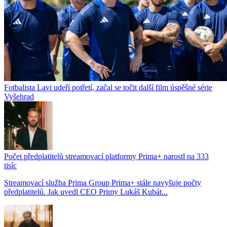
Fotbalista Lavi udeří potřetí, začal se točit další film úspěšné série
Vyšehrad
Počet předplatitelů streamovací platformy Prima+ narostl na 333
tisíc
Streamovací služba Prima Group Prima+ stále navyšuje počty
předplatitelů. Jak uvedl CEO Primy Lukáš Kubát...