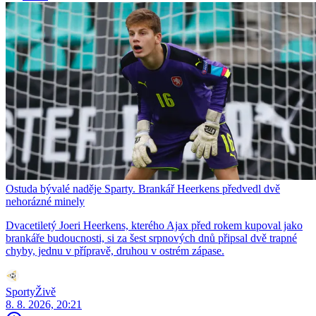
Ostuda bývalé naděje Sparty. Brankář Heerkens předvedl dvě
nehorázné minely
Dvacetiletý Joeri Heerkens, kterého Ajax před rokem kupoval jako
brankáře budoucnosti, si za šest srpnových dnů připsal dvě trapné
chyby, jednu v přípravě, druhou v ostrém zápase.
SportyŽivě
8. 8. 2026, 20:21