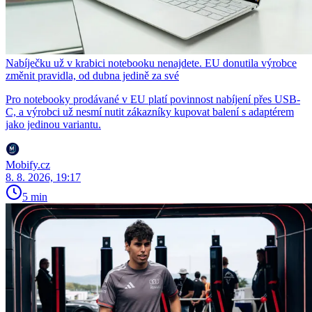
Nabíječku už v krabici notebooku nenajdete. EU donutila výrobce
změnit pravidla, od dubna jedině za své
Pro notebooky prodávané v EU platí povinnost nabíjení přes USB-
C, a výrobci už nesmí nutit zákazníky kupovat balení s adaptérem
jako jedinou variantu.
Mobify.cz
8. 8. 2026, 19:17
5 min