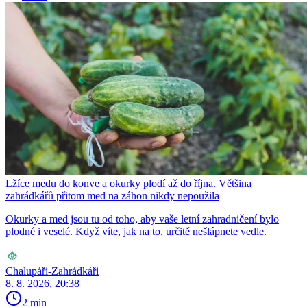
Lžíce medu do konve a okurky plodí až do října. Většina
zahrádkářů přitom med na záhon nikdy nepoužila
Okurky a med jsou tu od toho, aby vaše letní zahradničení bylo
plodné i veselé. Když víte, jak na to, určitě nešlápnete vedle.
Chalupáři-Zahrádkáři
8. 8. 2026, 20:38
2 min