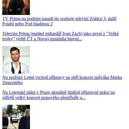
TV Prima na podzim nasadí do souboje televizí Zrádce 3, další
Polabí nebo Pod hladinou 2
Televize Prima (majitel miliardář Ivan Zach) jako první z "Velké
trojky" (ještě ČT a Nova) oznámila hlavní...
Na pražské Letné vrcholí přípravy na obří koncert zpěváka Marka
Ztraceného
Na Letenské pláni v Praze aktuálně finišují přípravné práce na
zítřejší velký koncert popového písničkáře a...