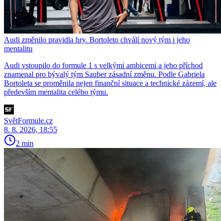
Audi změnilo pravidla hry. Bortoleto chválí nový tým i jeho
mentalitu
Audi vstoupilo do formule 1 s velkými ambicemi a jeho příchod
znamenal pro bývalý tým Sauber zásadní změnu. Podle Gabriela
Bortoleta se proměnila nejen finanční situace a technické zázemí, ale
především mentalita celého týmu.
SvětFormule.cz
8. 8. 2026, 18:55
2 min