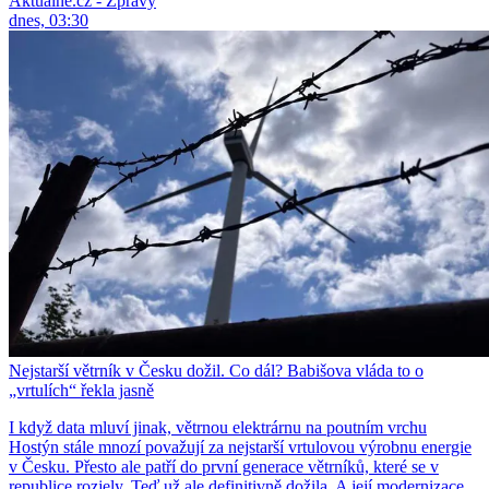
Aktuálně.cz - Zprávy
dnes, 03:30
Nejstarší větrník v Česku dožil. Co dál? Babišova vláda to o
„vrtulích“ řekla jasně
I když data mluví jinak, větrnou elektrárnu na poutním vrchu
Hostýn stále mnozí považují za nejstarší vrtulovou výrobnu energie
v Česku. Přesto ale patří do první generace větrníků, které se v
republice rozjely. Teď už ale definitivně dožila. A její modernizace