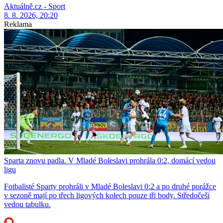
Aktuálně.cz - Sport
8. 8. 2026, 20:20
Reklama
Sparta znovu padla. V Mladé Boleslavi prohrála 0:2, domácí vedou
ligu
Fotbalisté Sparty prohráli v Mladé Boleslavi 0:2 a po druhé porážce
v sezoně mají po třech ligových kolech pouze tři body. Středočeši
vedou tabulku.