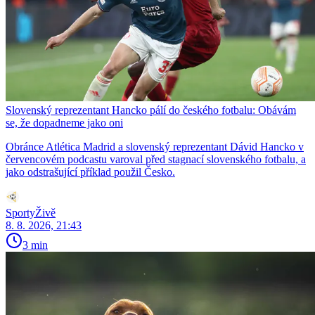
Slovenský reprezentant Hancko pálí do českého fotbalu: Obávám
se, že dopadneme jako oni
Obránce Atlética Madrid a slovenský reprezentant Dávid Hancko v
červencovém podcastu varoval před stagnací slovenského fotbalu, a
jako odstrašující příklad použil Česko.
SportyŽivě
8. 8. 2026, 21:43
3 min