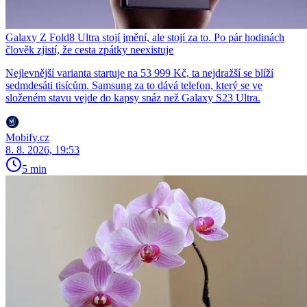
Galaxy Z Fold8 Ultra stojí jmění, ale stojí za to. Po pár hodinách
člověk zjistí, že cesta zpátky neexistuje
Nejlevnější varianta startuje na 53 999 Kč, ta nejdražší se blíží
sedmdesáti tisícům. Samsung za to dává telefon, který se ve
složeném stavu vejde do kapsy snáz než Galaxy S23 Ultra.
Mobify.cz
8. 8. 2026, 19:53
5 min