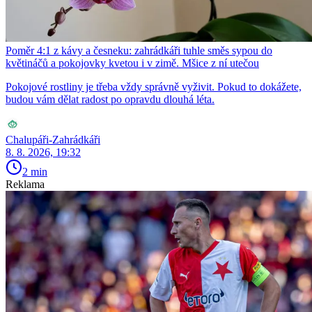
Poměr 4:1 z kávy a česneku: zahrádkáři tuhle směs sypou do
květináčů a pokojovky kvetou i v zimě. Mšice z ní utečou
Pokojové rostliny je třeba vždy správně vyživit. Pokud to dokážete,
budou vám dělat radost po opravdu dlouhá léta.
Chalupáři-Zahrádkáři
8. 8. 2026, 19:32
2 min
Reklama