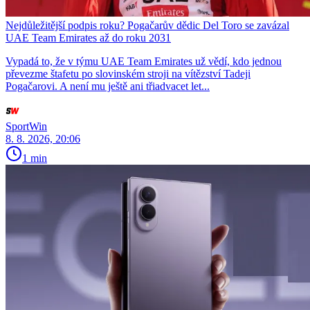
Nejdůležitější podpis roku? Pogačarův dědic Del Toro se zavázal
UAE Team Emirates až do roku 2031
Vypadá to, že v týmu UAE Team Emirates už vědí, kdo jednou
převezme štafetu po slovinském stroji na vítězství Tadeji
Pogačarovi. A není mu ještě ani třiadvacet let...
SportWin
8. 8. 2026, 20:06
1 min