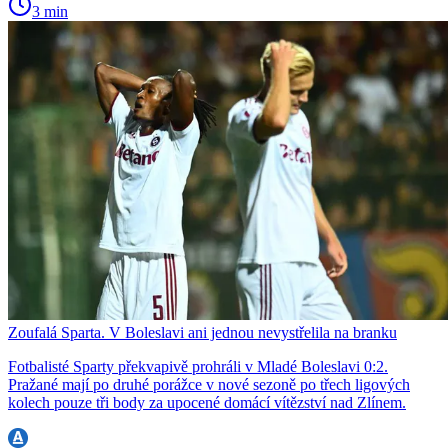
3 min
Zoufalá Sparta. V Boleslavi ani jednou nevystřelila na branku
Fotbalisté Sparty překvapivě prohráli v Mladé Boleslavi 0:2.
Pražané mají po druhé porážce v nové sezoně po třech ligových
kolech pouze tři body za upocené domácí vítězství nad Zlínem.