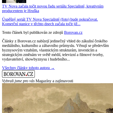
TV Nova začala točit novou řadu seriálu Specialisté, kreativním
producentem je Hruška
Úspěšný seriál TV Nova Specialisté (foto) bude pokračovat.
Komerční stanice v těchto dnech začala točit již...
Tento článek byl publikován ze zdrojů
Borovan.cz
Články z Borovan.cz nabízejí jedinečný vhled do zákulisí českého
mediálního, kulturního a zábavního průmyslu. Věnují se především
byznysovým vztahům, vlastnickým strukturám, investicím a
strategickým změnám ve světě médií, televizní a filmové tvorby,
vydavatelství, showbyznysu i hudebního...
Všechny články tohoto autora →
Vybrali jsme pro vás
Magazíny a zajímavosti