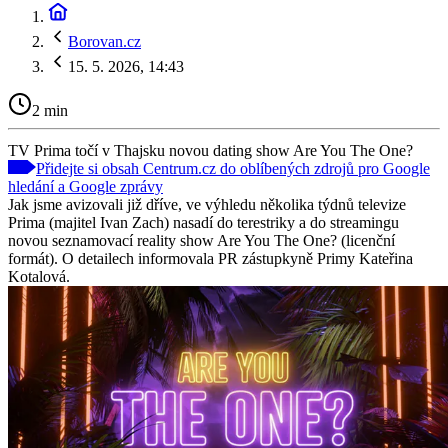
Borovan.cz
15. 5. 2026, 14:43
2 min
TV Prima točí v Thajsku novou dating show Are You The One?
Přidejte si obsah Centrum.cz do oblíbených zdrojů pro Google
hledání a Google zprávy
Jak jsme avizovali již dříve, ve výhledu několika týdnů televize
Prima (majitel Ivan Zach) nasadí do terestriky a do streamingu
novou seznamovací reality show Are You The One? (licenční
formát). O detailech informovala PR zástupkyně Primy Kateřina
Kotalová.