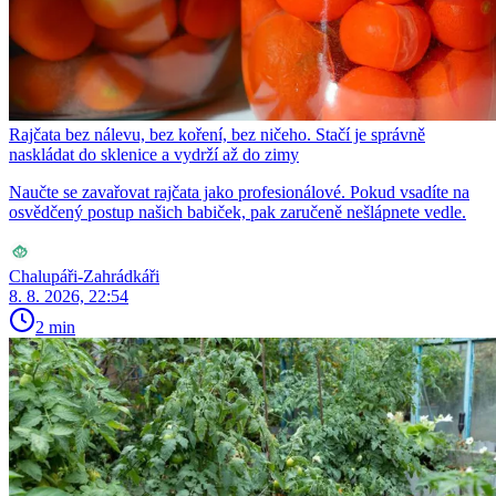
Rajčata bez nálevu, bez koření, bez ničeho. Stačí je správně
naskládat do sklenice a vydrží až do zimy
Naučte se zavařovat rajčata jako profesionálové. Pokud vsadíte na
osvědčený postup našich babiček, pak zaručeně nešlápnete vedle.
Chalupáři-Zahrádkáři
8. 8. 2026, 22:54
2 min