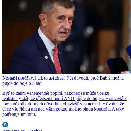
Nesnáší porážky, i tak to asi zkusí. Pět důvodů, proč Babiš možná
půjde do boje o Hrad
Byť to zatím vehementně popírá, nakonec se může vcelku
realisticky stát, že předseda hnutí ANO půjde do boje o Hrad. Má k
tomu několik dobrých důvodů – obzvlášť vezmeme-li v úvahu, že
chce vše řídit a mít nad vším pokud možno plnou kontrolu. A taky
potřebuje imunitu.