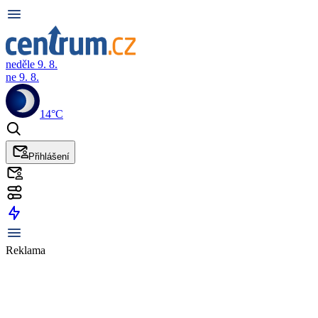
neděle 9. 8.
ne 9. 8.
14°C
Přihlášení
Reklama