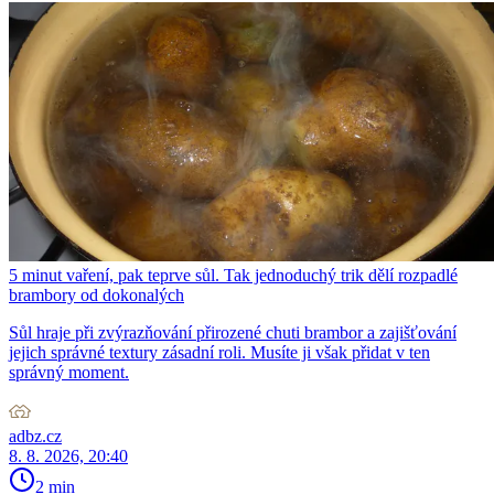
5 minut vaření, pak teprve sůl. Tak jednoduchý trik dělí rozpadlé
brambory od dokonalých
Sůl hraje při zvýrazňování přirozené chuti brambor a zajišťování
jejich správné textury zásadní roli. Musíte ji však přidat v ten
správný moment.
adbz.cz
8. 8. 2026, 20:40
2 min