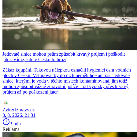
Jedovaté sinice mohou psům způsobit krvavý průjem i poškodit
játra. Víme, kde v Česku to hrozí
Zákaz koupání. Takovou nálepkou označili hygienici osm vodních
ploch v Česku. Vstupovat by do nich neměli lidé ani psi. Jedovaté
sinice, kterými je voda v těchto místech kontaminovaná, jim totiž
mohou způsobit vážné zdravotní potíže – od vyrážky přes krvavý
průjem až po poškození jater.
Zvirecizpravy.cz
8. 8. 2026, 21:31
3 min
Reklama