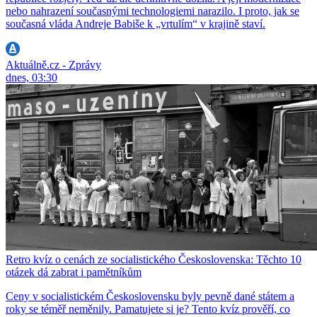
nebo nahrazení současnými technologiemi narazilo. I proto, jak se
současná vláda Andreje Babiše k „vrtulím“ v krajině staví.
Aktuálně.cz - Zprávy
dnes, 03:30
Retro kvíz o cenách ze socialistického Československa: Těchto 10
otázek dá zabrat i pamětníkům
Ceny v socialistickém Československu byly pevně dané státem a
roky se téměř neměnily. Pamatujete si je? Tento kvíz prověří, co