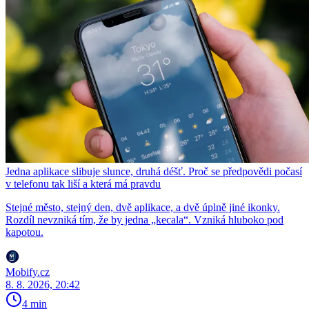
Jedna aplikace slibuje slunce, druhá déšť. Proč se předpovědi počasí
v telefonu tak liší a která má pravdu
Stejné město, stejný den, dvě aplikace, a dvě úplně jiné ikonky.
Rozdíl nevzniká tím, že by jedna „kecala“. Vzniká hluboko pod
kapotou.
Mobify.cz
8. 8. 2026, 20:42
4 min