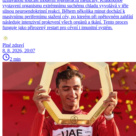
uznávanou součást moderní regenerační medicíny. Krátkodobé
vystavení organismu extrémnímu suchému chladu vyvolává v těle
silnou neuroendokrinní reakci. Během několika minut dochází k
masivnímu perifernímu stažení cév, po kterém při opětovném zahřátí
následuje intenzivní prokrvení všech orgánů a tkání. Tento proces
funguje jako přirozený restart pro cévní i imunitní systém.
Plné zdraví
8. 8. 2026, 20:07
2 min