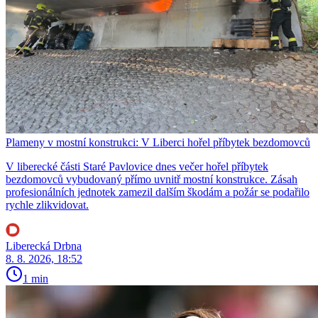
Plameny v mostní konstrukci: V Liberci hořel příbytek bezdomovců
V liberecké části Staré Pavlovice dnes večer hořel příbytek
bezdomovců vybudovaný přímo uvnitř mostní konstrukce. Zásah
profesionálních jednotek zamezil dalším škodám a požár se podařilo
rychle zlikvidovat.
Liberecká Drbna
8. 8. 2026, 18:52
1 min