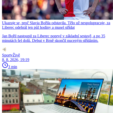
Ukazuje se, proč Slavia Bořila odstavila. Tělo už nespolupracuje, za
Liberec odehrál jen půl hodiny a musel střídat
Jan Bořil nastoupil za Liberec poprvé v základní sestavě, a po 35
minutách šel dolů. Debut v Brně skončil nuceným střídáním.
SportyŽivě
8. 8. 2026, 19:19
3 min