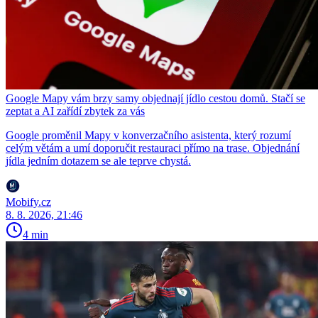
Google Mapy vám brzy samy objednají jídlo cestou domů. Stačí se
zeptat a AI zařídí zbytek za vás
Google proměnil Mapy v konverzačního asistenta, který rozumí
celým větám a umí doporučit restauraci přímo na trase. Objednání
jídla jedním dotazem se ale teprve chystá.
Mobify.cz
8. 8. 2026, 21:46
4 min