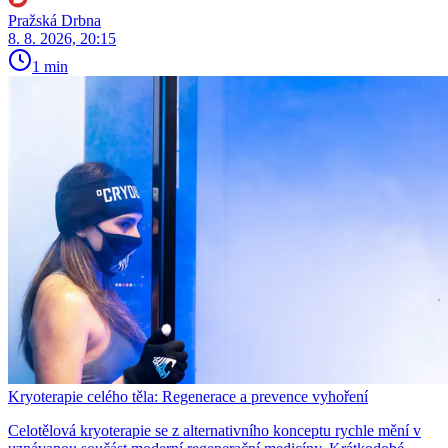
Pražská Drbna
8. 8. 2026, 20:15
1 min
Kryoterapie celého těla: Regenerace a prevence vyhoření
Celotělová kryoterapie se z alternativního konceptu rychle mění v