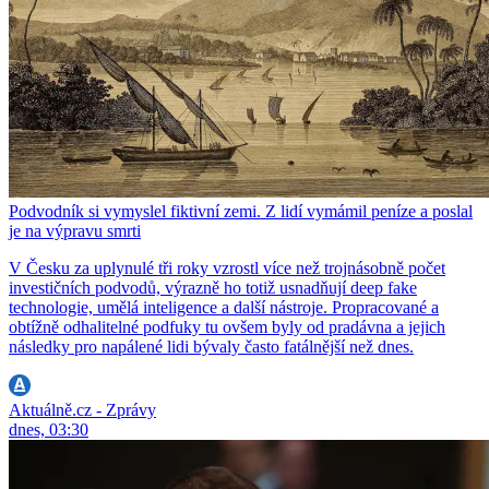
Podvodník si vymyslel fiktivní zemi. Z lidí vymámil peníze a poslal
je na výpravu smrti
V Česku za uplynulé tři roky vzrostl více než trojnásobně počet
investičních podvodů, výrazně ho totiž usnadňují deep fake
technologie, umělá inteligence a další nástroje. Propracované a
obtížně odhalitelné podfuky tu ovšem byly od pradávna a jejich
následky pro napálené lidi bývaly často fatálnější než dnes.
Aktuálně.cz - Zprávy
dnes, 03:30