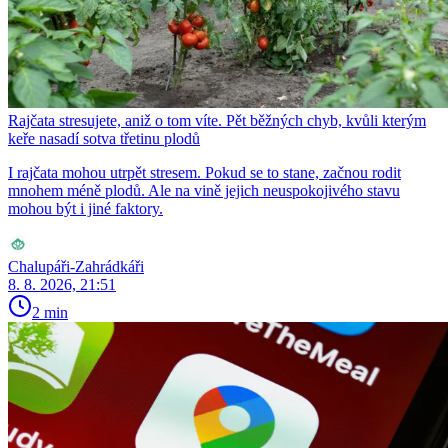
Rajčata stresujete, aniž o tom víte. Pět běžných chyb, kvůli kterým
keře nasadí sotva třetinu plodů
I rajčata mohou utrpět stresem. Pokud se to stane, začnou rodit
mnohem méně plodů. Ale na vině jejich neuspokojivého stavu
mohou být i jiné faktory.
Chalupáři-Zahrádkáři
8. 8. 2026, 21:51
2 min