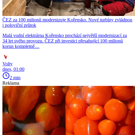
ČEZ za 100 milionů modernizuje Kořensko. Nové turbíny zvládnou
i poloviční průtok
Malá vodní elektrárna Kořensko prochází největší modernizací za
34 let svého provozu. ČEZ při investici přesahující 100 milionů
korun kompletně…
Volty
dnes, 01:00
2 min
Reklama