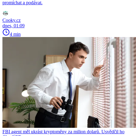
promíchat a podávat.
Cooky.cz
dnes, 01:09
4 min
FBI agent měl ukrást kryptoměny za milion dolarů. Usvědčil ho