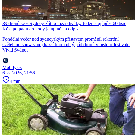
89 dronů se v Sydney zřítilo mezi diváky. Jeden stojí přes 60 tisíc
Kč a po pádu do vody je úplně na odpis
Pondělní večer nad sydneyským přístavem proměnil rekordní
světelnou show v nejdražší hromadný pád dronů v historii festivalu
Vivid Sydney.
Mobify.cz
6. 8. 2026, 21:56
4 min