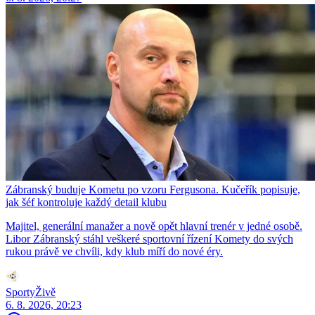
Zábranský buduje Kometu po vzoru Fergusona. Kučeřík popisuje,
jak šéf kontroluje každý detail klubu
Majitel, generální manažer a nově opět hlavní trenér v jedné osobě.
Libor Zábranský stáhl veškeré sportovní řízení Komety do svých
rukou právě ve chvíli, kdy klub míří do nové éry.
SportyŽivě
6. 8. 2026, 20:23