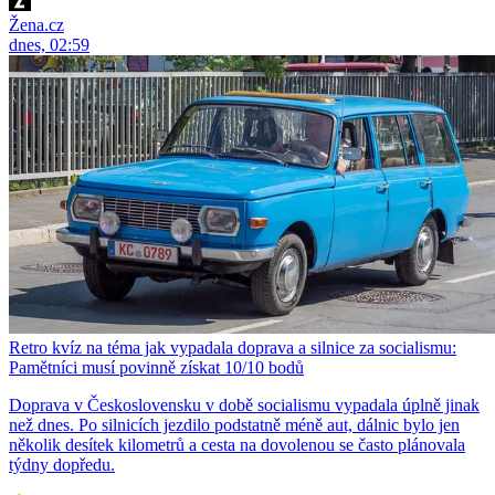
Žena.cz
dnes, 02:59
Retro kvíz na téma jak vypadala doprava a silnice za socialismu:
Pamětníci musí povinně získat 10/10 bodů
Doprava v Československu v době socialismu vypadala úplně jinak
než dnes. Po silnicích jezdilo podstatně méně aut, dálnic bylo jen
několik desítek kilometrů a cesta na dovolenou se často plánovala
týdny dopředu.