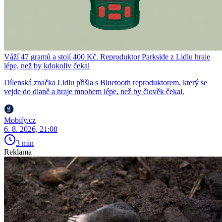
Váží 47 gramů a stojí 400 Kč. Reproduktor Parkside z Lidlu hraje
lépe, než by kdokoliv čekal
Dílenská značka Lidlu přišla s Bluetooth reproduktorem, který se
vejde do dlaně a hraje mnohem lépe, než by člověk čekal.
Mobify.cz
6. 8. 2026, 21:08
3 min
Reklama