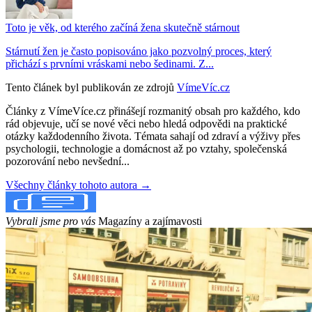
Toto je věk, od kterého začíná žena skutečně stárnout
Stárnutí žen je často popisováno jako pozvolný proces, který
přichází s prvními vráskami nebo šedinami. Z...
Tento článek byl publikován ze zdrojů
VímeVíc.cz
Články z VímeVíce.cz přinášejí rozmanitý obsah pro každého, kdo
rád objevuje, učí se nové věci nebo hledá odpovědi na praktické
otázky každodenního života. Témata sahají od zdraví a výživy přes
psychologii, technologie a domácnost až po vztahy, společenská
pozorování nebo nevšední...
Všechny články tohoto autora →
Vybrali jsme pro vás
Magazíny a zajímavosti