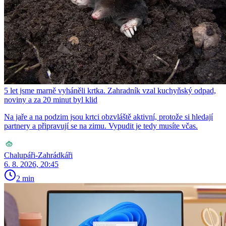
5 let jsme marně vyháněli krtka. Zahradník vzal kuchyňský odpad,
noviny a za 20 minut byl klid
Na jaře a na podzim jsou krtci obzvláště aktivní, protože si hledají
partnery a připravují se na zimu. Vypudit je tedy musíte včas.
Chalupáři-Zahrádkáři
6. 8. 2026, 20:45
2 min