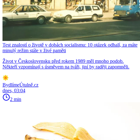
Test znalostí o životě v dobách socialismu: 10 otázek odhalí, za máte
minulý režim stále v živé paměti
Život v Československu před rokem 1989 měl mnoho podob.
Někteří vzpomínají s úsměvem na tváři, jiní by raději zapomněli.
BydlímeÚtulně.cz
dnes, 03:04
2 min