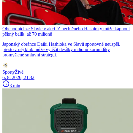
Obchodníci ze Slavie v akci. Z nechtěného Hashioky může kápnout
pěkný balík, až 70 milionů
Japonský obránce Daiki Hashioka ve Slavii sportovně neuspěl,
přesto z něj klub může vytěžit desítky milionů korun díky
promyšlené smluvní strategii.
SportyŽivě
6. 8. 2026, 21:32
3 min