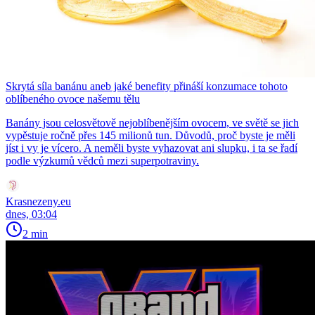
Skrytá síla banánu aneb jaké benefity přináší konzumace tohoto
oblíbeného ovoce našemu tělu
Banány jsou celosvětově nejoblíbenějším ovocem, ve světě se jich
vypěstuje ročně přes 145 milionů tun. Důvodů, proč byste je měli
jíst i vy je vícero. A neměli byste vyhazovat ani slupku, i ta se řadí
podle výzkumů vědců mezi superpotraviny.
Krasnezeny.eu
dnes, 03:04
2 min