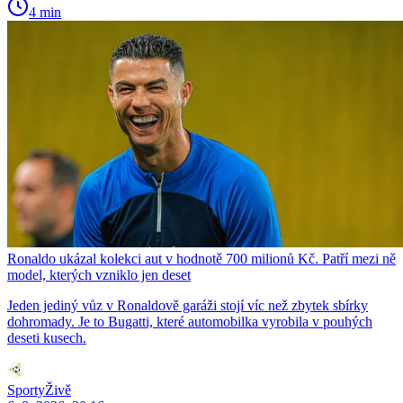
4 min
Ronaldo ukázal kolekci aut v hodnotě 700 milionů Kč. Patří mezi ně
model, kterých vzniklo jen deset
Jeden jediný vůz v Ronaldově garáži stojí víc než zbytek sbírky
dohromady. Je to Bugatti, které automobilka vyrobila v pouhých
deseti kusech.
SportyŽivě