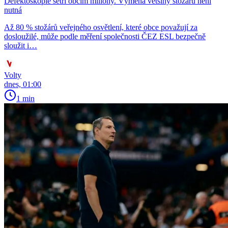
Defektoskopie šetří obcím miliony. Výměna většiny stožárů není
nutná
Až 80 % stožárů veřejného osvětlení, které obce považují za
dosloužilé, může podle měření společnosti ČEZ ESL bezpečně
sloužit i…
Volty
dnes, 01:00
1 min