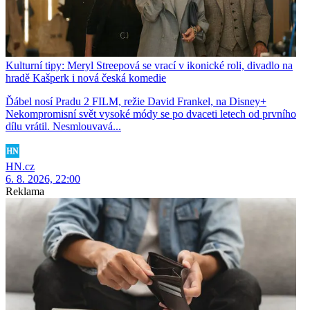
Kulturní tipy: Meryl Streepová se vrací v ikonické roli, divadlo na
hradě Kašperk i nová česká komedie
Ďábel nosí Pradu 2 FILM, režie David Frankel, na Disney+
Nekompromisní svět vysoké módy se po dvaceti letech od prvního
dílu vrátil. Nesmlouvavá...
HN.cz
6. 8. 2026, 22:00
Reklama