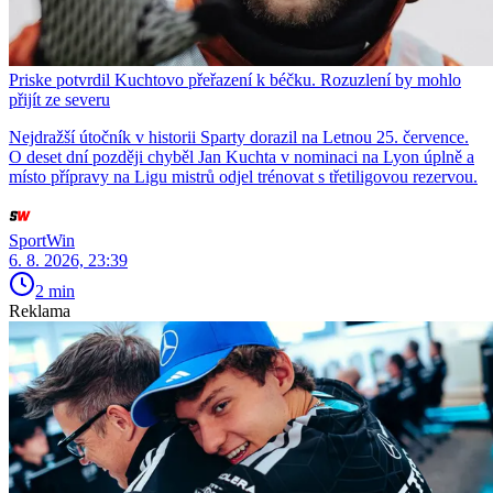
Priske potvrdil Kuchtovo přeřazení k béčku. Rozuzlení by mohlo
přijít ze severu
Nejdražší útočník v historii Sparty dorazil na Letnou 25. července.
O deset dní později chyběl Jan Kuchta v nominaci na Lyon úplně a
místo přípravy na Ligu mistrů odjel trénovat s třetiligovou rezervou.
SportWin
6. 8. 2026, 23:39
2 min
Reklama