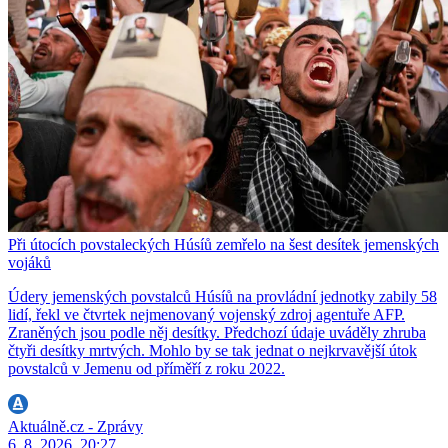
Při útocích povstaleckých Húsíů zemřelo na šest desítek jemenských
vojáků
Údery jemenských povstalců Húsíů na provládní jednotky zabily 58
lidí, řekl ve čtvrtek nejmenovaný vojenský zdroj agentuře AFP.
Zraněných jsou podle něj desítky. Předchozí údaje uváděly zhruba
čtyři desítky mrtvých. Mohlo by se tak jednat o nejkrvavější útok
povstalců v Jemenu od příměří z roku 2022.
Aktuálně.cz - Zprávy
6. 8. 2026, 20:27