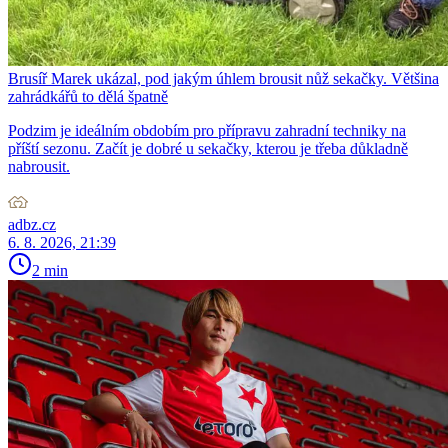
Brusíř Marek ukázal, pod jakým úhlem brousit nůž sekačky. Většina
zahrádkářů to dělá špatně
Podzim je ideálním obdobím pro přípravu zahradní techniky na
příští sezonu. Začít je dobré u sekačky, kterou je třeba důkladně
nabrousit.
adbz.cz
6. 8. 2026, 21:39
2 min