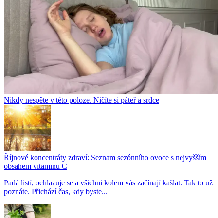
Nikdy nespěte v této poloze. Ničíte si páteř a srdce
Říjnové koncentráty zdraví: Seznam sezónního ovoce s nejvyšším
obsahem vitaminu C
Padá listí, ochlazuje se a všichni kolem vás začínají kašlat. Tak to už
poznáte. Přichází čas, kdy byste...