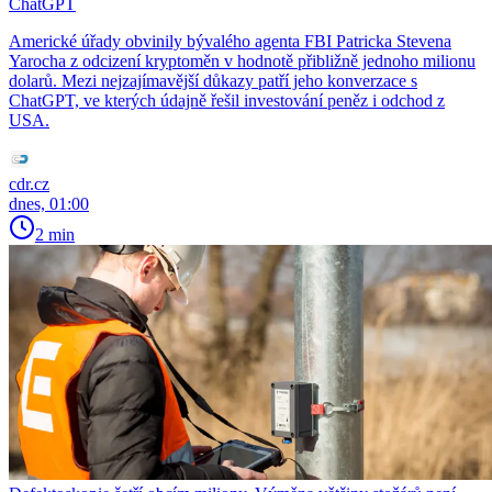
ChatGPT
Americké úřady obvinily bývalého agenta FBI Patricka Stevena
Yarocha z odcizení kryptoměn v hodnotě přibližně jednoho milionu
dolarů. Mezi nejzajímavější důkazy patří jeho konverzace s
ChatGPT, ve kterých údajně řešil investování peněz i odchod z
USA.
cdr.cz
dnes, 01:00
2 min