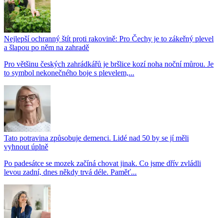
Nejlepší ochranný štít proti rakovině: Pro Čechy je to zákeřný plevel
a šlapou po něm na zahradě
Pro většinu českých zahrádkářů je bršlice kozí noha noční můrou. Je
to symbol nekonečného boje s plevelem,...
Tato potravina způsobuje demenci. Lidé nad 50 by se jí měli
vyhnout úplně
Po padesátce se mozek začíná chovat jinak. Co jsme dřív zvládli
levou zadní, dnes někdy trvá déle. Paměť...