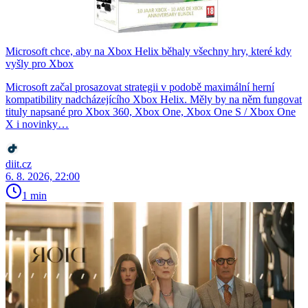
Microsoft chce, aby na Xbox Helix běhaly všechny hry, které kdy
vyšly pro Xbox
Microsoft začal prosazovat strategii v podobě maximální herní
kompatibility nadcházejícího Xbox Helix. Měly by na něm fungovat
tituly napsané pro Xbox 360, Xbox One, Xbox One S / Xbox One
X i novinky…
diit.cz
6. 8. 2026, 22:00
1 min