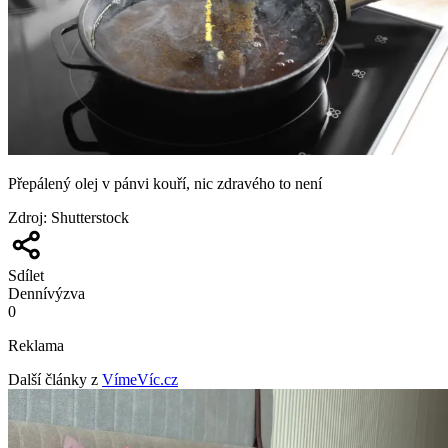
Přepálený olej v pánvi kouří, nic zdravého to není
Zdroj
:
Shutterstock
Sdílet
Denní
výzva
0
Reklama
Další články z
VímeVíc.cz