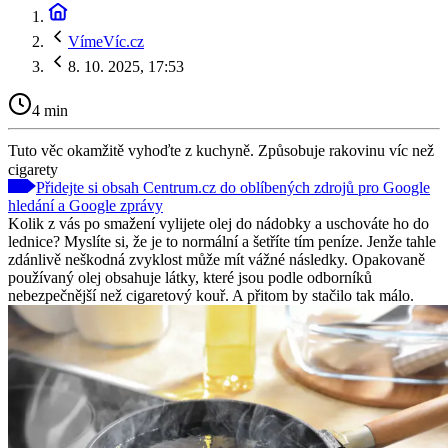
VímeVíc.cz
8. 10. 2025, 17:53
4 min
Tuto věc okamžitě vyhoďte z kuchyně. Způsobuje rakovinu víc než
cigarety
Přidejte si obsah Centrum.cz do oblíbených zdrojů pro Google
hledání a Google zprávy
Kolik z vás po smažení vylijete olej do nádobky a uschováte ho do
lednice? Myslíte si, že je to normální a šetříte tím peníze. Jenže tahle
zdánlivě neškodná zvyklost může mít vážné následky. Opakovaně
používaný olej obsahuje látky, které jsou podle odborníků
nebezpečnější než cigaretový kouř. A přitom by stačilo tak málo.