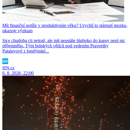
Mít finanční potíže v produktivním věku? Urychlí to stárnutí mozku,
ukazuje výzkum
Sice chudoba cti netratí, ale mít neustále hluboko do kapsy není nic
příjemného. Tým britských vědců pod vedením Praveethy
Patalayové z londýnské...
HN.cz
6. 8. 2026, 22:00