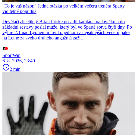
„To je váš názor." Jedna otázka po velkém večeru trenéra Sparty
viditelně popudila
Devětačtyřicetiletý Brian Priske posadil kapitána na lavičku a do
základní sestavy poslal muže, který byl ve Spartě sotva čtyři dny. Po
výhře 2:1 nad Lyonem mluvil o jednom z nejsilnějších večerů, jaké
na Letné za svého druhého angažmá zažil.
SportWin
6. 8. 2026, 23:40
2 min