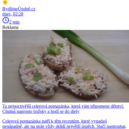
BydlímeÚtulně.cz
dnes, 02:28
2 min
Reklama
Ta nejpoctivější celerová pomazánka, která vám připomene dětství:
Chutná naprosto božsky a hodí se do diety
Celerová pomazánka patří k těm receptům, které vypadají
nenápadně, ale na stole vždy sklidí největší úspěch. Stačí nastrouhat,