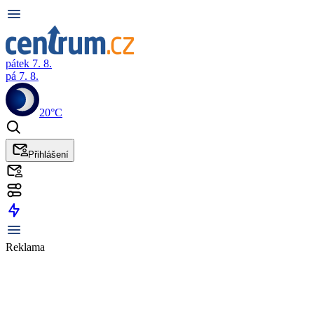
pátek 7. 8.
pá 7. 8.
20°C
Přihlášení
Reklama