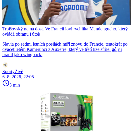
Trpišovský nemá dost. Ve Francii loví rychlíka Mandengueho, který
ovládá obranu i útok
Slavia po sedmi letních posilách míří znovu do Francie, tentokrát po
dvacetiletém Kamerunci z Auxerre, který ve třetí lize střílel góly i
bránil jako wingback.
SportyŽivě
6. 8. 2026, 22:05
3 min