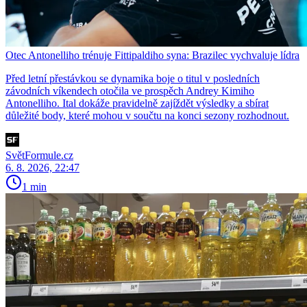
Otec Antonelliho trénuje Fittipaldiho syna: Brazilec vychvaluje lídra
Před letní přestávkou se dynamika boje o titul v posledních
závodních víkendech otočila ve prospěch Andrey Kimiho
Antonelliho. Ital dokáže pravidelně zajíždět výsledky a sbírat
důležité body, které mohou v součtu na konci sezony rozhodnout.
SvětFormule.cz
6. 8. 2026, 22:47
1 min