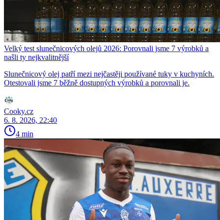
Velký test slunečnicových olejů 2026: Porovnali jsme 7 výrobků a
našli ty nejkvalitnější
Slunečnicový olej patří mezi nejčastěji používané tuky v kuchyních.
Otestovali jsme 7 běžně dostupných výrobků a porovnali je.
Cooky.cz
6. 8. 2026, 22:40
4 min