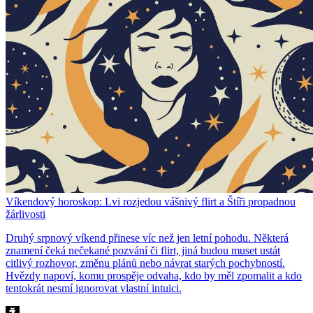
Víkendový horoskop: Lvi rozjedou vášnivý flirt a Štíři propadnou
žárlivosti
Druhý srpnový víkend přinese víc než jen letní pohodu. Některá
znamení čeká nečekané pozvání či flirt, jiná budou muset ustát
citlivý rozhovor, změnu plánů nebo návrat starých pochybností.
Hvězdy napoví, komu prospěje odvaha, kdo by měl zpomalit a kdo
tentokrát nesmí ignorovat vlastní intuici.