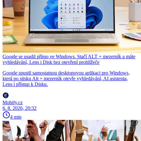
Google se usadil přímo ve Windows. Stačí ALT + mezerník a máte
vyhledávání, Lens i Disk bez otevření prohlížeče
Google spustil samostatnou desktopovou aplikaci pro Windows,
která po stisku Alt + mezerník otevře vyhledávání, AI asistenta,
Lens i přístup k Disku.
Mobify.cz
6. 8. 2026, 20:32
4 min