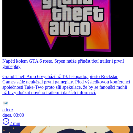
Napětí kolem GTA 6 roste. Srpen může přinést třetí trailer i první
gameplay
Grand Theft Auto 6 vychází už 19. listopadu, přesto Rockstar
Games stále neukázal první gameplay. Před výsledkovou konferencí
společnosti Take-Two proto sílí spekulace, že by se fanoušci mohli
už brzy dočkat nového traileru i dalších informací.
cdr.cz
dnes, 03:00
2 min