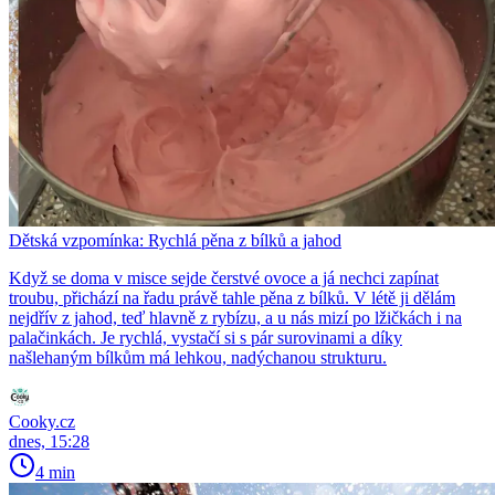
Dětská vzpomínka: Rychlá pěna z bílků a jahod
Když se doma v misce sejde čerstvé ovoce a já nechci zapínat
troubu, přichází na řadu právě tahle pěna z bílků. V létě ji dělám
nejdřív z jahod, teď hlavně z rybízu, a u nás mizí po lžičkách i na
palačinkách. Je rychlá, vystačí si s pár surovinami a díky
našlehaným bílkům má lehkou, nadýchanou strukturu.
Cooky.cz
dnes, 15:28
4 min