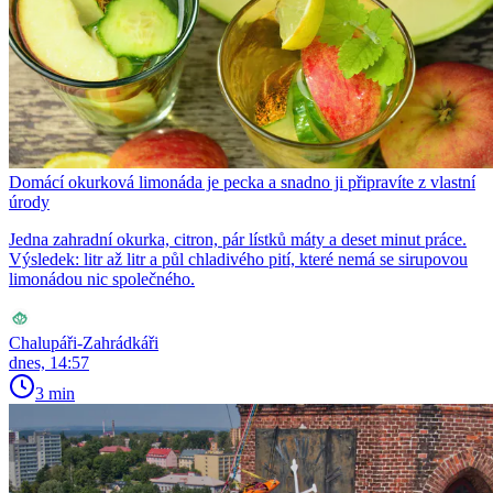
Domácí okurková limonáda je pecka a snadno ji připravíte z vlastní
úrody
Jedna zahradní okurka, citron, pár lístků máty a deset minut práce.
Výsledek: litr až litr a půl chladivého pití, které nemá se sirupovou
limonádou nic společného.
Chalupáři-Zahrádkáři
dnes, 14:57
3 min