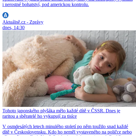
i nerostné bohatství, pod americkou kontrolu.
Aktuálně.cz - Zprávy
dnes, 14:30
Tohoto japonského plyšáka mělo každé dítě v ČSSR. Dnes je
raritou a sběratelé ho vykupují za tisíce
V osmdesátých letech minulého století po něm toužilo snad každé
dítě v Československu. Kdo ho neměl vystaveného na poličce nebo