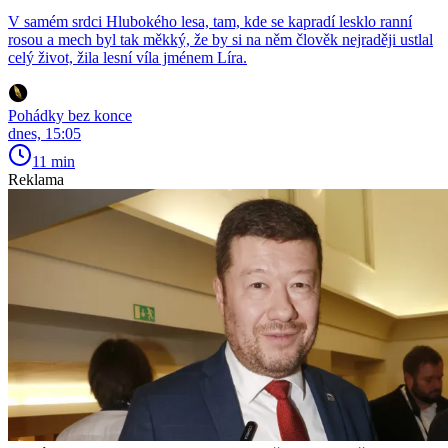
V samém srdci Hlubokého lesa, tam, kde se kapradí lesklo ranní
rosou a mech byl tak měkký, že by si na něm člověk nejraději ustlal
celý život, žila lesní víla jménem Líra.
Pohádky bez konce
dnes, 15:05
11 min
Reklama