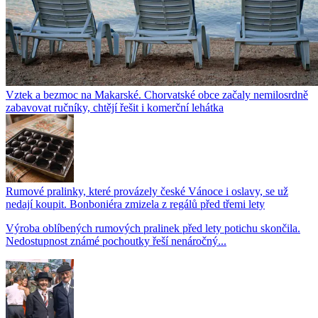
Vztek a bezmoc na Makarské. Chorvatské obce začaly nemilosrdně
zabavovat ručníky, chtějí řešit i komerční lehátka
Rumové pralinky, které provázely české Vánoce i oslavy, se už
nedají koupit. Bonboniéra zmizela z regálů před třemi lety
Výroba oblíbených rumových pralinek před lety potichu skončila.
Nedostupnost známé pochoutky řeší nenáročný...