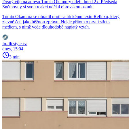
Drsný vtip na adresu Tomia Okamury udeřil hned 2x: Předseda
Sněmovny si svou reakcí udělal obrovskou ostudu
Tomio Okamura se ohradil proti satirickému textu Reflexu, který
zjevně četl jako běžnou zprávu. Nejde přitom o první střet s
médiem, s nímž vede dlouhodobě napjatý vztah.
In-lifestyle.cz
dnes, 15:04
3 min