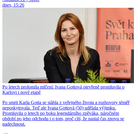
dnes, 15:26
Po letech prolomila mlčení: Ivana Gottová otevřeně promluvila o
Karlovi i nové etapě
Po smrti Karla Gotta se stáhla z veřejného života a rozhovory téměř
neposkytovala. Teď ale Ivana Gottová (50) udělala výjimku.
Promluvila o letech po boku legendárního zpěváka, náročném
období po jeho odchodu i o tom, proč cítí, že nastal čas znovu se
nadechnout.