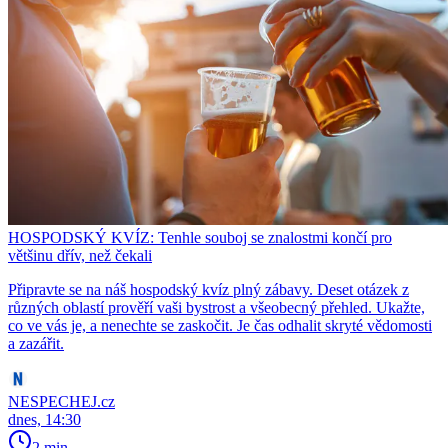
HOSPODSKÝ KVÍZ: Tenhle souboj se znalostmi končí pro
většinu dřív, než čekali
Připravte se na náš hospodský kvíz plný zábavy. Deset otázek z
různých oblastí prověří vaši bystrost a všeobecný přehled. Ukažte,
co ve vás je, a nenechte se zaskočit. Je čas odhalit skryté vědomosti
a zazářit.
NESPECHEJ.cz
dnes, 14:30
2 min