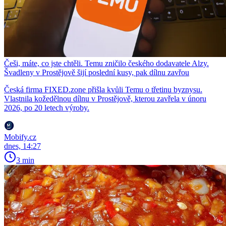
Češi, máte, co jste chtěli. Temu zničilo českého dodavatele Alzy.
Švadleny v Prostějově šijí poslední kusy, pak dílnu zavřou
Česká firma FIXED.zone přišla kvůli Temu o třetinu byznysu.
Vlastnila kožedělnou dílnu v Prostějově, kterou zavřela v únoru
2026, po 20 letech výroby.
Mobify.cz
dnes, 14:27
3 min