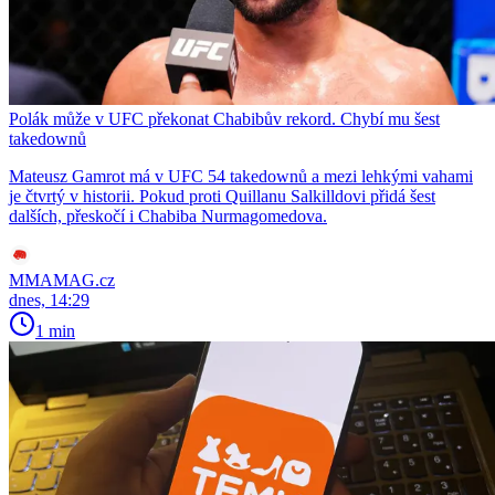
Polák může v UFC překonat Chabibův rekord. Chybí mu šest
takedownů
Mateusz Gamrot má v UFC 54 takedownů a mezi lehkými vahami
je čtvrtý v historii. Pokud proti Quillanu Salkilldovi přidá šest
dalších, přeskočí i Chabiba Nurmagomedova.
MMAMAG.cz
dnes, 14:29
1 min