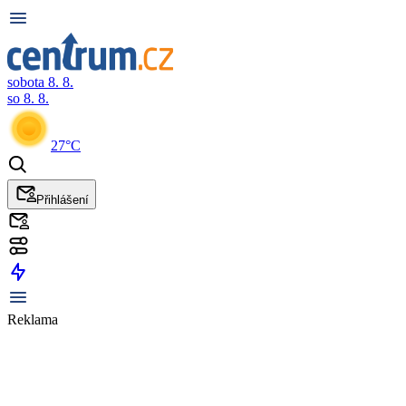
sobota 8. 8.
so 8. 8.
27°C
Přihlášení
Reklama