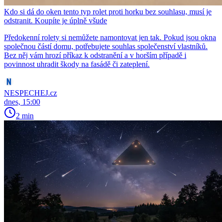
Kdo si dá do oken tento typ rolet proti horku bez souhlasu, musí je
odstranit. Koupíte je úplně všude
Předokenní rolety si nemůžete namontovat jen tak. Pokud jsou okna
společnou částí domu, potřebujete souhlas společenství vlastníků.
Bez něj vám hrozí příkaz k odstranění a v horším případě i
povinnost uhradit škody na fasádě či zateplení.
NESPECHEJ.cz
dnes, 15:00
2 min