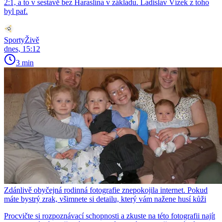
2:1, a to v sestavě bez Haraslína v základu. Ladislav Vízek z toho
byl paf.
SportyŽivě
dnes, 15:12
3 min
Zdánlivě obyčejná rodinná fotografie znepokojila internet. Pokud
máte bystrý zrak, všimnete si detailu, který vám nažene husí kůži
Procvičte si rozpoznávací schopnosti a zkuste na této fotografii najít