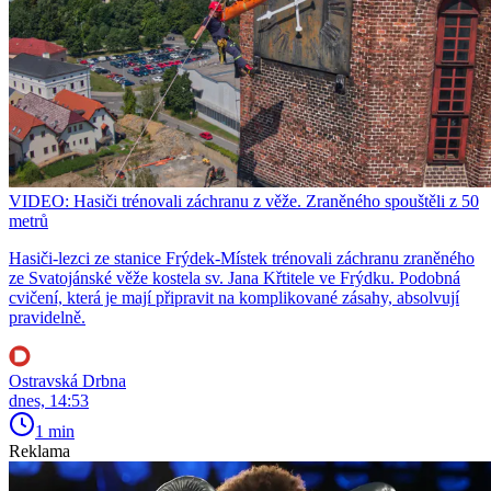
VIDEO: Hasiči trénovali záchranu z věže. Zraněného spouštěli z 50
metrů
Hasiči-lezci ze stanice Frýdek-Místek trénovali záchranu zraněného
ze Svatojánské věže kostela sv. Jana Křtitele ve Frýdku. Podobná
cvičení, která je mají připravit na komplikované zásahy, absolvují
pravidelně.
Ostravská Drbna
dnes, 14:53
1 min
Reklama