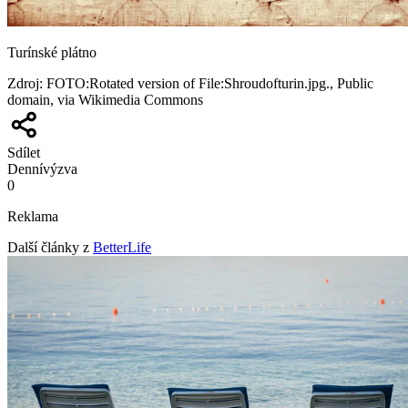
Turínské plátno
Zdroj
:
FOTO:Rotated version of File:Shroudofturin.jpg., Public
domain, via Wikimedia Commons
Sdílet
Denní
výzva
0
Reklama
Další články z
BetterLife