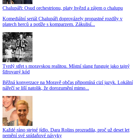
Chalupáři: Osud orchestrionu, platy hvězd a zájem o chalupu
Komediální seriál Chalupáři doprovázely propastné rozdíly v
platech herců a potíže s komparzem. Zákulisí...
Tvrdý střet s moravskou realitou. Místní slang funguje jako tajný
šifrovaný kód
Běžná konverzace na Moravě občas připomíná cizí jazyk. Lokální
nářečí se liší natolik, že dorozumění mimo...
Každé ráno stejné jídlo. Dara Rolins prozradila, proč už deset let
nemění své snídaňové návyky