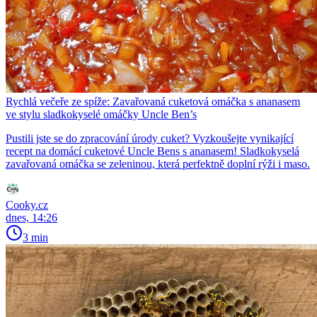
Rychlá večeře ze spíže: Zavařovaná cuketová omáčka s ananasem
ve stylu sladkokyselé omáčky Uncle Ben’s
Pustili jste se do zpracování úrody cuket? Vyzkoušejte vynikající
recept na domácí cuketové Uncle Bens s ananasem! Sladkokyselá
zavařovaná omáčka se zeleninou, která perfektně doplní rýži i maso.
Cooky.cz
dnes, 14:26
3 min