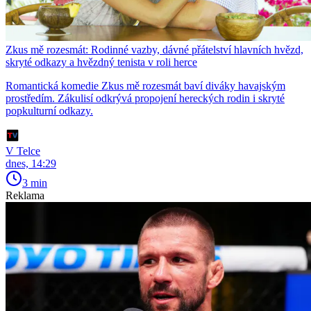
Zkus mě rozesmát: Rodinné vazby, dávné přátelství hlavních hvězd,
skryté odkazy a hvězdný tenista v roli herce
Romantická komedie Zkus mě rozesmát baví diváky havajským
prostředím. Zákulisí odkrývá propojení hereckých rodin i skryté
popkulturní odkazy.
V Telce
dnes, 14:29
3 min
Reklama