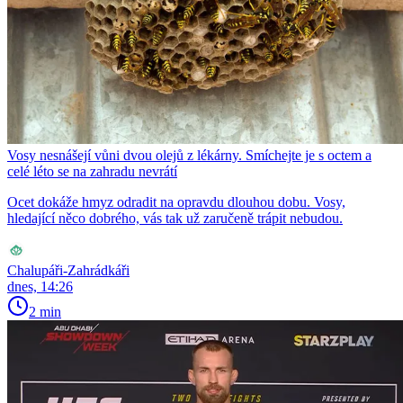
Vosy nesnášejí vůni dvou olejů z lékárny. Smíchejte je s octem a
celé léto se na zahradu nevrátí
Ocet dokáže hmyz odradit na opravdu dlouhou dobu. Vosy,
hledající něco dobrého, vás tak už zaručeně trápit nebudou.
Chalupáři-Zahrádkáři
dnes, 14:26
2 min