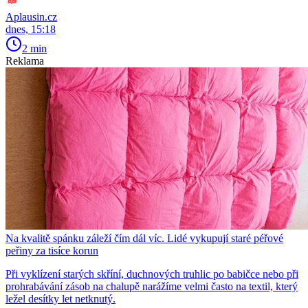
Aplausin.cz
dnes, 15:18
2 min
Reklama
Na kvalitě spánku záleží čím dál víc. Lidé vykupují staré péřové
peřiny za tisíce korun
Při vyklízení starých skříní, duchnových truhlic po babičce nebo při
prohrabávání zásob na chalupě narážíme velmi často na textil, který
ležel desítky let netknutý.