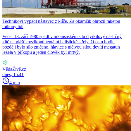
Technikovi vypadl nástavec z klíče. Za okamžik ohrozil raketou
miliony lidí
Večer 18. září 1980 spadl v arkansaském silu čtyřkilový nástrčný
klíč na plášť mezikontinentální balistické střely. O osm hodin
později bylo silo zničeno, hlavice s ničivou silou devíti megatun
ležela v příkopu a jeden člověk byl mrtvý.
VědaŽivě.cz
dnes, 15:41
4 min