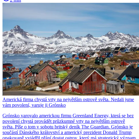
Americká firma chystá vrty na největším ostrově světa. Nedali jsme
vám povolení, varuje ji Grónsko
Grónsko varovalo americkou firmu Greenland Energy, která se bez
povolení chystá provádět průzkumné vrty na největším ostrově
světa. Píše o tom v sobotu britský deník The Guardian. Grónsko je
součástí Dánského království a americký prezident Donald Trump
opakovaně vyjádřil přání dostat ostrov, který má strategický význam