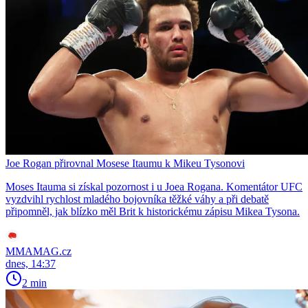
Joe Rogan přirovnal Mosese Itaumu k Mikeu Tysonovi
Moses Itauma si získal pozornost i u Joea Rogana. Komentátor UFC
vyzdvihl rychlost mladého bojovníka těžké váhy a při debatě
připomněl, jak blízko měl Brit k historickému zápisu Mikea Tysona.
MMAMAG.cz
dnes, 14:37
2 min