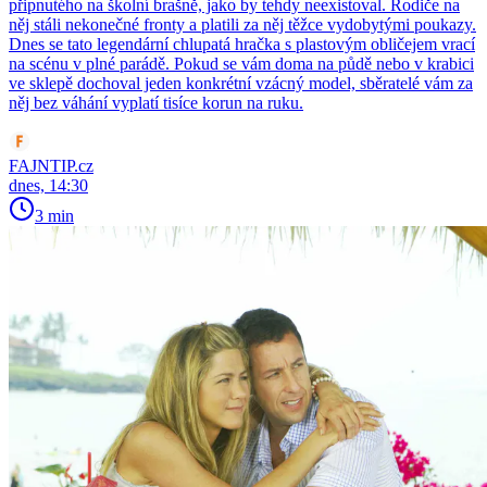
připnutého na školní brašně, jako by tehdy neexistoval. Rodiče na
něj stáli nekonečné fronty a platili za něj těžce vydobytými poukazy.
Dnes se tato legendární chlupatá hračka s plastovým obličejem vrací
na scénu v plné parádě. Pokud se vám doma na půdě nebo v krabici
ve sklepě dochoval jeden konkrétní vzácný model, sběratelé vám za
něj bez váhání vyplatí tisíce korun na ruku.
FAJNTIP.cz
dnes, 14:30
3 min