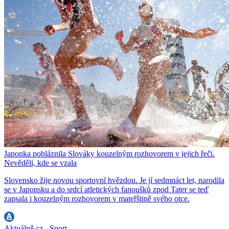
Japonka pobláznila Slováky kouzelným rozhovorem v jejich řeči.
Nevěděli, kde se vzala
Slovensko žije novou sportovní hvězdou. Je jí sedmnáct let, narodila
se v Japonsku a do srdcí atletických fanoušků zpod Tater se teď
zapsala i kouzelným rozhovorem v mateřštině svého otce.
Aktuálně.cz - Sport