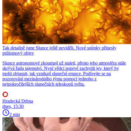
Tak detailně jsme Slunce ještě neviděli. Nové snímky přinesly
průlomový objev
Slunce astronomové zkoumají už staletí, přesto jeho atmosféra stále
skrývá řadu tajemství. Nyní vědci poprvé zachytili jev, který by
mohl objasnit, jak vznikají sluneční erupce. Podívejte se na
pozorování mezinárodního týmu pomocí jednoho z
nejpokročilejších slunečních teleskopů světa.
Hradecká Drbna
dnes, 15:30
2 min