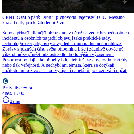
CENTRUM o páté: Dron u plynovodu, tajemství UFO, Messiho
ztráta i rady pro každodenní život
Sobota přináší klidnější obraz dne, v němž se vedle bezpečnostních
incidentů a osobních tragédií objevují také praktické rady,
technologické vychytávky a výhled k mimořádné noční obloze.
Zprávy z různých částí světa připomínají, že i zdánlivě obyčejný
víkend může přinést události s dlouhodobějším významem.
Pozornost poutají také příběhy lidí, kteří řeší vztahy, rodinné ztráty
nebo tlak veřejnosti. A nechybí ani témata, která se dotýkají
každodenního života — od vytápění paneláků po dozrávání rajčat.
Be Native extra
dnes, 15:00
4 min