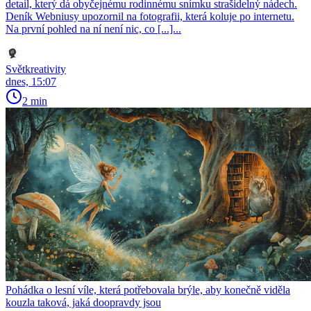
detail, který dá obyčejnému rodinnému snímku strašidelný nádech.
Deník Webniusy upozornil na fotografii, která koluje po internetu.
Na první pohled na ní není nic, co [...]...
Světkreativity
dnes, 15:07
2 min
Pohádka o lesní víle, která potřebovala brýle, aby konečně viděla
kouzla taková, jaká doopravdy jsou