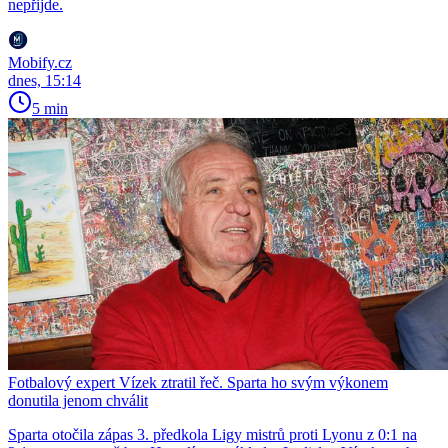
nepřijde.
Mobify.cz
dnes, 15:14
5 min
Fotbalový expert Vízek ztratil řeč. Sparta ho svým výkonem
donutila jenom chválit
Sparta otočila zápas 3. předkola Ligy mistrů proti Lyonu z 0:1 na