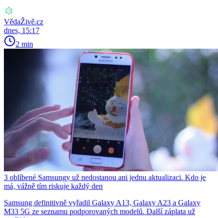
VědaŽivě.cz
dnes, 15:17
2 min
3 oblíbené Samsungy už nedostanou ani jednu aktualizaci. Kdo je
má, vážně tím riskuje každý den
Samsung definitivně vyřadil Galaxy A13, Galaxy A23 a Galaxy
M33 5G ze seznamu podporovaných modelů. Další záplata už