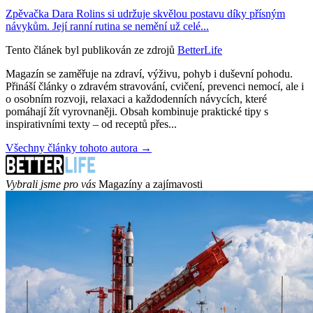
Zpěvačka Dara Rolins si udržuje skvělou postavu díky přísným
návykům. Její ranní rutina se nemění už celé...
Tento článek byl publikován ze zdrojů
BetterLife
Magazín se zaměřuje na zdraví, výživu, pohyb i duševní pohodu.
Přináší články o zdravém stravování, cvičení, prevenci nemocí, ale i
o osobním rozvoji, relaxaci a každodenních návycích, které
pomáhají žít vyrovnaněji. Obsah kombinuje praktické tipy s
inspirativními texty – od receptů přes...
Všechny články tohoto autora →
Vybrali jsme pro vás
Magazíny a zajímavosti