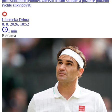
profesionálních jednotek zamezil dalším škodám a požár se podařilo
rychle zlikvidovat.
Liberecká Drbna
8. 8. 2026, 18:52
1 min
Reklama