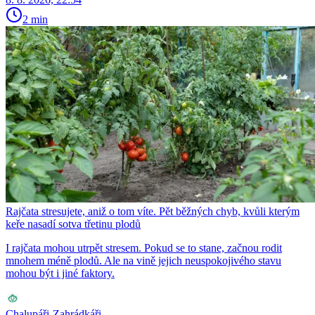
2 min
Rajčata stresujete, aniž o tom víte. Pět běžných chyb, kvůli kterým
keře nasadí sotva třetinu plodů
I rajčata mohou utrpět stresem. Pokud se to stane, začnou rodit
mnohem méně plodů. Ale na vině jejich neuspokojivého stavu
mohou být i jiné faktory.
Chalupáři-Zahrádkáři