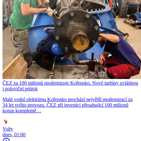
ČEZ za 100 milionů modernizuje Kořensko. Nové turbíny zvládnou
i poloviční průtok
Malá vodní elektrárna Kořensko prochází největší modernizací za
34 let svého provozu. ČEZ při investici přesahující 100 milionů
korun kompletně…
Volty
dnes, 01:00