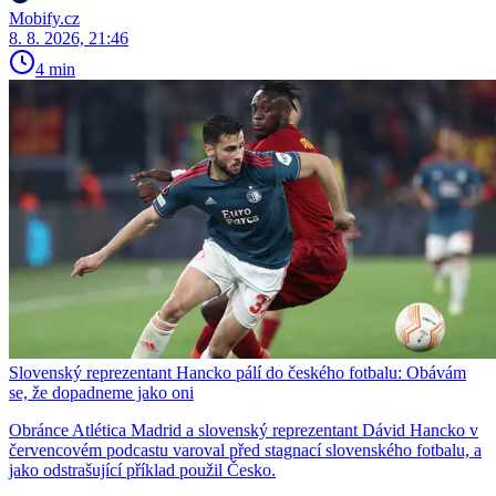
Mobify.cz
8. 8. 2026, 21:46
4 min
Slovenský reprezentant Hancko pálí do českého fotbalu: Obávám
se, že dopadneme jako oni
Obránce Atlética Madrid a slovenský reprezentant Dávid Hancko v
červencovém podcastu varoval před stagnací slovenského fotbalu, a
jako odstrašující příklad použil Česko.