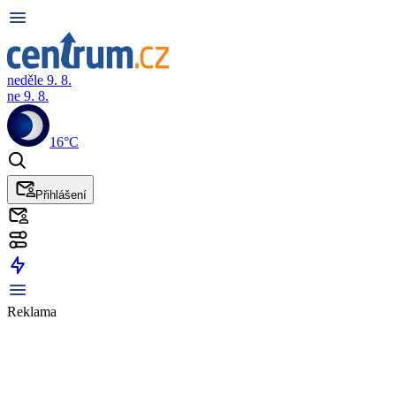
neděle 9. 8.
ne 9. 8.
16°C
Přihlášení
Reklama