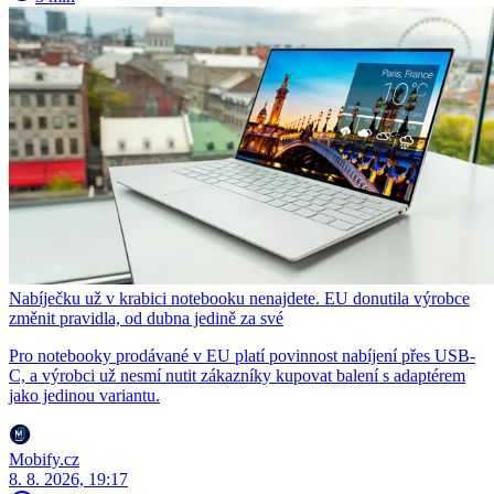
Nabíječku už v krabici notebooku nenajdete. EU donutila výrobce
změnit pravidla, od dubna jedině za své
Pro notebooky prodávané v EU platí povinnost nabíjení přes USB-
C, a výrobci už nesmí nutit zákazníky kupovat balení s adaptérem
jako jedinou variantu.
Mobify.cz
8. 8. 2026, 19:17