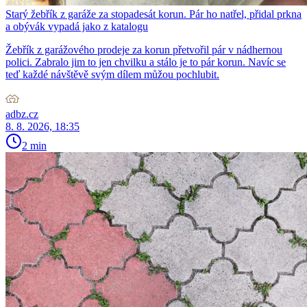
Starý žebřík z garáže za stopadesát korun. Pár ho natřel, přidal prkna
a obývák vypadá jako z katalogu
Žebřík z garážového prodeje za korun přetvořil pár v nádhernou
polici. Zabralo jim to jen chvilku a stálo je to pár korun. Navíc se
teď každé návštěvě svým dílem můžou pochlubit.
adbz.cz
8. 8. 2026, 18:35
2 min