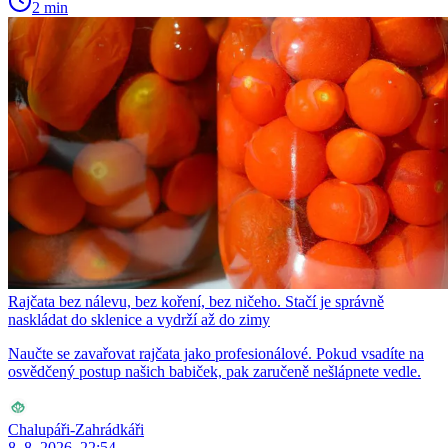
2 min
Rajčata bez nálevu, bez koření, bez ničeho. Stačí je správně
naskládat do sklenice a vydrží až do zimy
Naučte se zavařovat rajčata jako profesionálové. Pokud vsadíte na
osvědčený postup našich babiček, pak zaručeně nešlápnete vedle.
Chalupáři-Zahrádkáři
8. 8. 2026, 22:54