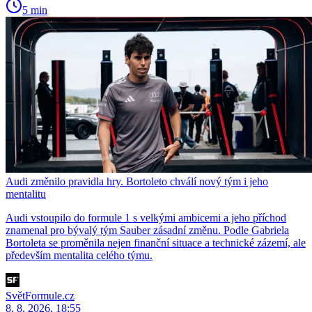
5 min
Audi změnilo pravidla hry. Bortoleto chválí nový tým i jeho
mentalitu
Audi vstoupilo do formule 1 s velkými ambicemi a jeho příchod
znamenal pro bývalý tým Sauber zásadní změnu. Podle Gabriela
Bortoleta se proměnila nejen finanční situace a technické zázemí, ale
především mentalita celého týmu.
SvětFormule.cz
8. 8. 2026, 18:55