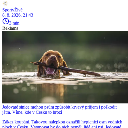
SportyŽivě
8. 8. 2026, 21:43
3 min
Reklama
Jedovaté sinice mohou psům způsobit krvavý průjem i poškodit
játra. Víme, kde v Česku to hrozí
Zákaz koupání. Takovou nálepkou označili hygienici osm vodních
ploch v Česku. Vstupovat by do nich neměli lidé ani psi. Jedovaté