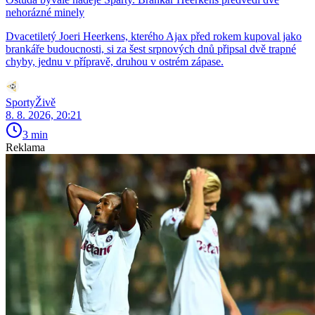
nehorázné minely
Dvacetiletý Joeri Heerkens, kterého Ajax před rokem kupoval jako
brankáře budoucnosti, si za šest srpnových dnů připsal dvě trapné
chyby, jednu v přípravě, druhou v ostrém zápase.
SportyŽivě
8. 8. 2026, 20:21
3 min
Reklama