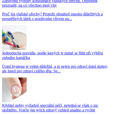
Zdravotní výhody konzumace vlašských ořechů. Odborník
prozradil, na co všechno mají vliv
Proč jíst vlašské ořechy? Protože obsahují mnoho důležitých a
prospěšných látek s pozitivním vlivem na...
Jednoduchá pravidla, podle kterých je nutné se řídit při výběru
zubního kartáčku
Ústní hygiena je velmi důležitá, a to nejen pro zdraví ústní dutiny,
ale hned pro zdraví celého těla. Se...
Křehké nehty vyžadují speciální péči, nejedná se však o nic
složitého. Vraťte jim jejich zdravý vzhled snadno a rychle