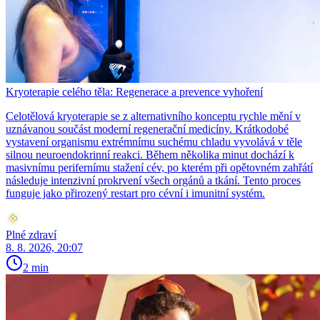
Kryoterapie celého těla: Regenerace a prevence vyhoření
Celotělová kryoterapie se z alternativního konceptu rychle mění v
uznávanou součást moderní regenerační medicíny. Krátkodobé
vystavení organismu extrémnímu suchému chladu vyvolává v těle
silnou neuroendokrinní reakci. Během několika minut dochází k
masivnímu perifernímu stažení cév, po kterém při opětovném zahřátí
následuje intenzivní prokrvení všech orgánů a tkání. Tento proces
funguje jako přirozený restart pro cévní i imunitní systém.
Plné zdraví
8. 8. 2026, 20:07
2 min