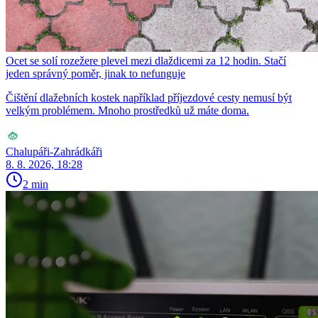
Ocet se solí rozežere plevel mezi dlaždicemi za 12 hodin. Stačí
jeden správný poměr, jinak to nefunguje
Čištění dlažebních kostek například příjezdové cesty nemusí být
velkým problémem. Mnoho prostředků už máte doma.
Chalupáři-Zahrádkáři
8. 8. 2026, 18:28
2 min