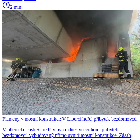
2 min
Plameny v mostní konstrukci: V Liberci hořel příbytek bezdomovců
V liberecké části Staré Pavlovice dnes večer hořel příbytek
bezdomovců vybudovaný přímo uvnitř mostní konstrukce. Zásah