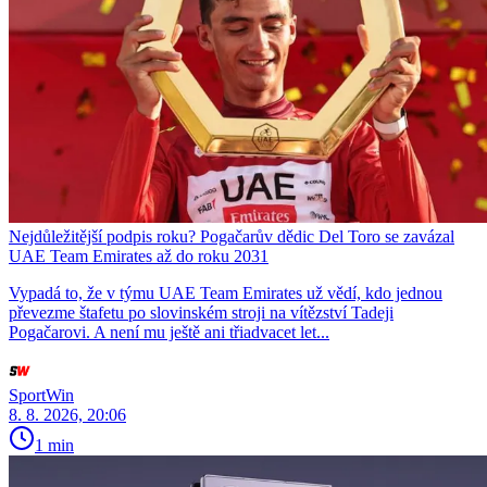
Nejdůležitější podpis roku? Pogačarův dědic Del Toro se zavázal
UAE Team Emirates až do roku 2031
Vypadá to, že v týmu UAE Team Emirates už vědí, kdo jednou
převezme štafetu po slovinském stroji na vítězství Tadeji
Pogačarovi. A není mu ještě ani třiadvacet let...
SportWin
8. 8. 2026, 20:06
1 min