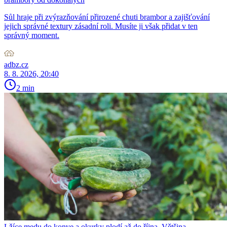
Sůl hraje při zvýrazňování přirozené chuti brambor a zajišťování
jejich správné textury zásadní roli. Musíte ji však přidat v ten
správný moment.
adbz.cz
8. 8. 2026, 20:40
2 min
Lžíce medu do konve a okurky plodí až do října. Většina