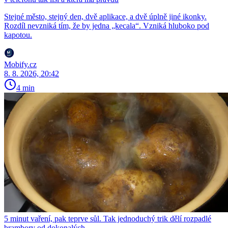
Stejné město, stejný den, dvě aplikace, a dvě úplně jiné ikonky.
Rozdíl nevzniká tím, že by jedna „kecala“. Vzniká hluboko pod
kapotou.
Mobify.cz
8. 8. 2026, 20:42
4 min
5 minut vaření, pak teprve sůl. Tak jednoduchý trik dělí rozpadlé
brambory od dokonalých