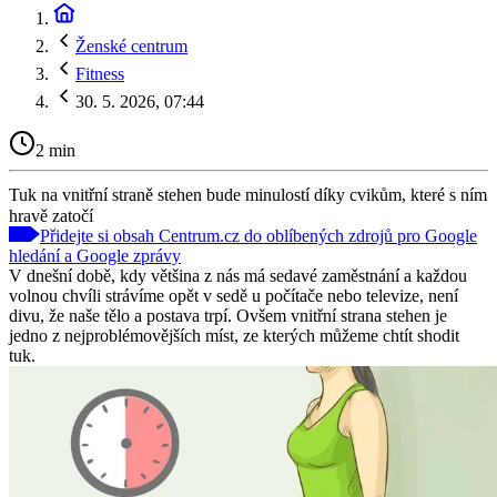
Ženské centrum
Fitness
30. 5. 2026, 07:44
2 min
Tuk na vnitřní straně stehen bude minulostí díky cvikům, které s ním
hravě zatočí
Přidejte si obsah Centrum.cz do oblíbených zdrojů pro Google
hledání a Google zprávy
V dnešní době, kdy většina z nás má sedavé zaměstnání a každou
volnou chvíli strávíme opět v sedě u počítače nebo televize, není
divu, že naše tělo a postava trpí. Ovšem vnitřní strana stehen je
jedno z nejproblémovějších míst, ze kterých můžeme chtít shodit
tuk.