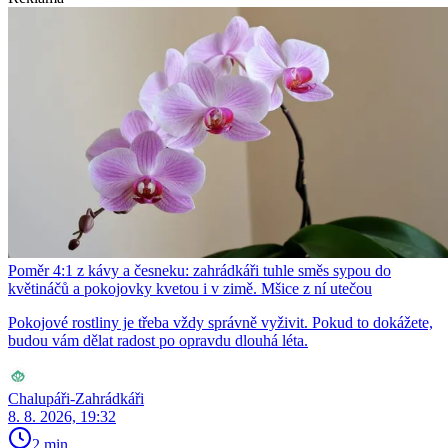
Poměr 4:1 z kávy a česneku: zahrádkáři tuhle směs sypou do
květináčů a pokojovky kvetou i v zimě. Mšice z ní utečou
Pokojové rostliny je třeba vždy správně vyživit. Pokud to dokážete,
budou vám dělat radost po opravdu dlouhá léta.
Chalupáři-Zahrádkáři
8. 8. 2026, 19:32
2 min