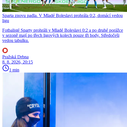
Sparta znovu padla. V Mladé Boleslavi prohrála 0:2, domácí vedou
ligu
Fotbalisté Sparty prohráli v Mladé Boleslavi 0:2 a po druhé porážce
v sezoně mají po třech ligových kolech pouze tři body. Středočeši
vedou tabulku.
Pražská Drbna
8. 8. 2026, 20:15
1 min