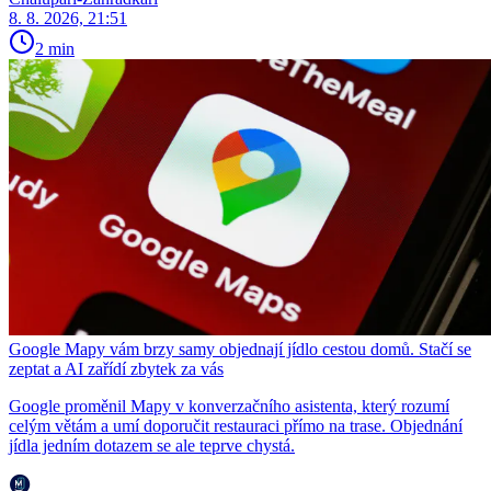
8. 8. 2026, 21:51
2 min
Google Mapy vám brzy samy objednají jídlo cestou domů. Stačí se
zeptat a AI zařídí zbytek za vás
Google proměnil Mapy v konverzačního asistenta, který rozumí
celým větám a umí doporučit restauraci přímo na trase. Objednání
jídla jedním dotazem se ale teprve chystá.