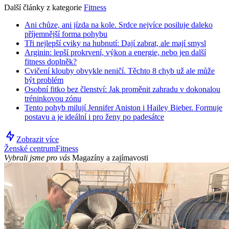
Další články z kategorie
Fitness
Ani chůze, ani jízda na kole. Srdce nejvíce posiluje daleko
příjemnější forma pohybu
Tři nejlepší cviky na hubnutí: Dají zabrat, ale mají smysl
Arginin: lepší prokrvení, výkon a energie, nebo jen další
fitness doplněk?
Cvičení klouby obvykle neničí. Těchto 8 chyb už ale může
být problém
Osobní fitko bez členství: Jak proměnit zahradu v dokonalou
tréninkovou zónu
Tento pohyb milují Jennifer Aniston i Hailey Bieber. Formuje
postavu a je ideální i pro ženy po padesátce
Zobrazit více
Ženské centrum
Fitness
Vybrali jsme pro vás
Magazíny a zajímavosti