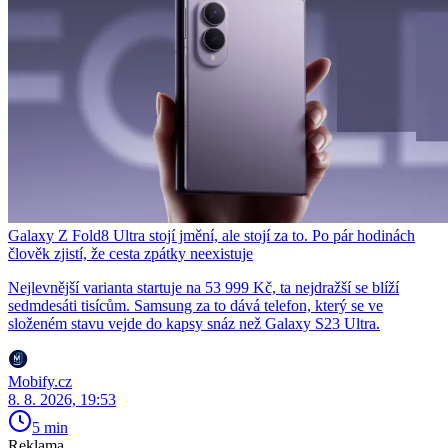
Galaxy Z Fold8 Ultra stojí jmění, ale stojí za to. Po pár hodinách
člověk zjistí, že cesta zpátky neexistuje
Nejlevnější varianta startuje na 53 999 Kč, ta nejdražší se blíží
sedmdesáti tisícům. Samsung za to dává telefon, který se ve
složeném stavu vejde do kapsy snáz než Galaxy S23 Ultra.
Mobify.cz
8. 8. 2026, 19:53
5 min
Reklama