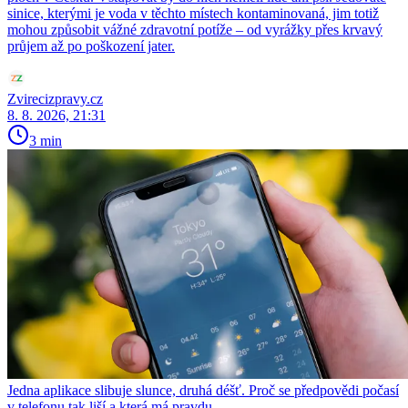
sinice, kterými je voda v těchto místech kontaminovaná, jim totiž
mohou způsobit vážné zdravotní potíže – od vyrážky přes krvavý
průjem až po poškození jater.
Zvirecizpravy.cz
8. 8. 2026, 21:31
3 min
Jedna aplikace slibuje slunce, druhá déšť. Proč se předpovědi počasí
v telefonu tak liší a která má pravdu