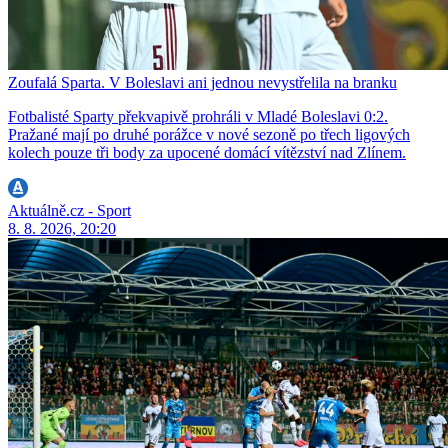
Zoufalá Sparta. V Boleslavi ani jednou nevystřelila na branku
Fotbalisté Sparty překvapivě prohráli v Mladé Boleslavi 0:2.
Pražané mají po druhé porážce v nové sezoně po třech ligových
kolech pouze tři body za upocené domácí vítězství nad Zlínem.
Aktuálně.cz - Sport
8. 8. 2026, 20:20