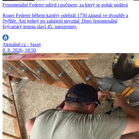
Fenomenální Federer udivil i počinem, za který se pohár nedává
Roger Federer během kariéry odehrál 1750 zápasů ve dvouhře a
čtyřhře. Ani jediný po zahájení nevzdal. Dnes fenomenální
švýcarský tenista slaví 45. narozeniny.
Aktuálně.cz - Sport
8. 8. 2026, 18:50