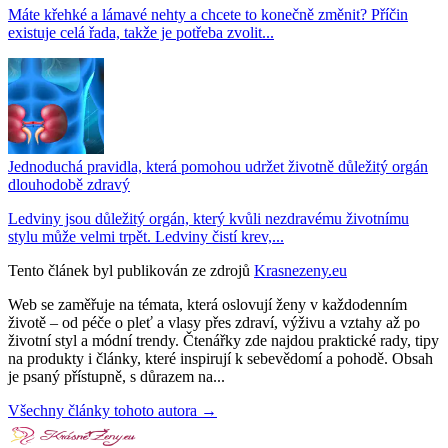
Máte křehké a lámavé nehty a chcete to konečně změnit? Příčin
existuje celá řada, takže je potřeba zvolit...
Jednoduchá pravidla, která pomohou udržet životně důležitý orgán
dlouhodobě zdravý
Ledviny jsou důležitý orgán, který kvůli nezdravému životnímu
stylu může velmi trpět. Ledviny čistí krev,...
Tento článek byl publikován ze zdrojů
Krasnezeny.eu
Web se zaměřuje na témata, která oslovují ženy v každodenním
životě – od péče o pleť a vlasy přes zdraví, výživu a vztahy až po
životní styl a módní trendy. Čtenářky zde najdou praktické rady, tipy
na produkty i články, které inspirují k sebevědomí a pohodě. Obsah
je psaný přístupně, s důrazem na...
Všechny články tohoto autora →