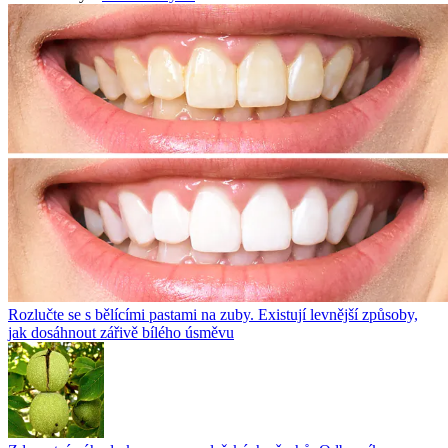
Rozlučte se s bělícími pastami na zuby. Existují levnější způsoby,
jak dosáhnout zářivě bílého úsměvu