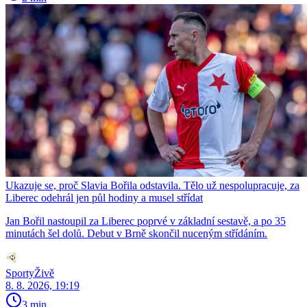
Ukazuje se, proč Slavia Bořila odstavila. Tělo už nespolupracuje, za
Liberec odehrál jen půl hodiny a musel střídat
Jan Bořil nastoupil za Liberec poprvé v základní sestavě, a po 35
minutách šel dolů. Debut v Brně skončil nuceným střídáním.
SportyŽivě
8. 8. 2026, 19:19
3 min