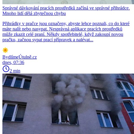
Správné dávkování pracích prostředků začíná ve správné přihrádce.
Mnoho lidí dělá zbytečnou chybu
Přihrádky v pračce jsou označeny, abyste lehce poznali, co do které
máte nalít nebo nasypat. Nesprávná aplikace pracích prostředků
může zkazit celé praní. Někdy spotřebitelé, když zakoupí novou
pračku, začnou sypat prací přípravek a nalévat...
BydlímeÚtulně.cz
dnes, 07:36
2 min