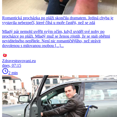
Romantická procházka po pláži skončila dramatem. Jediná chyba je
vystavila nebezpečí, které číhá u moře častěji, než se zdá
Mladý pár nemohl uvěřit svým očím, když uviděl své nohy po
procházce po pláži. Mladý muž se ženou zjistili, že se stali obětmi
neviditelného nepřítele. Není nic romantičtějšího, než strávit
dovolenou s milovanou osobou [...]...
Zdravestravovani.eu
dnes, 07:15
2 min