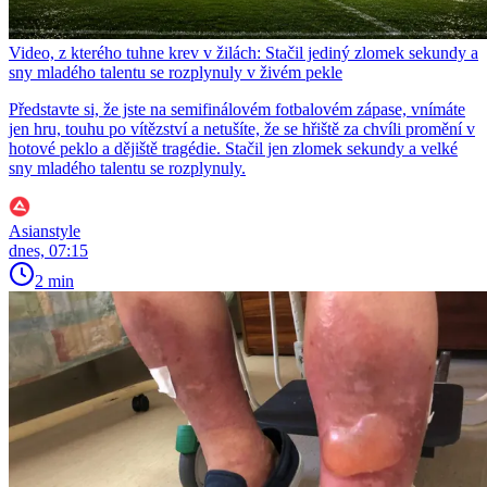
Video, z kterého tuhne krev v žilách: Stačil jediný zlomek sekundy a
sny mladého talentu se rozplynuly v živém pekle
Představte si, že jste na semifinálovém fotbalovém zápase, vnímáte
jen hru, touhu po vítězství a netušíte, že se hřiště za chvíli promění v
hotové peklo a dějiště tragédie. Stačil jen zlomek sekundy a velké
sny mladého talentu se rozplynuly.
Asianstyle
dnes, 07:15
2 min