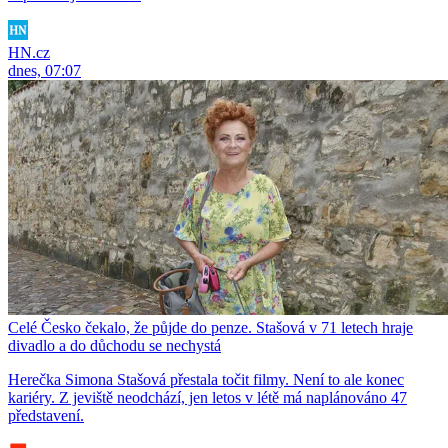
HN.cz
dnes, 07:07
Celé Česko čekalo, že půjde do penze. Stašová v 71 letech hraje
divadlo a do důchodu se nechystá
Herečka Simona Stašová přestala točit filmy. Není to ale konec
kariéry. Z jeviště neodchází, jen letos v létě má naplánováno 47
představení.