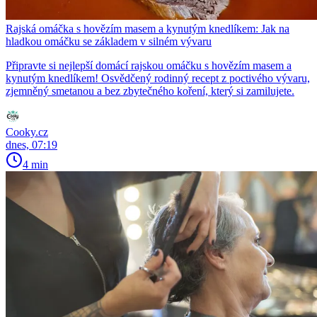
Rajská omáčka s hovězím masem a kynutým knedlíkem: Jak na
hladkou omáčku se základem v silném vývaru
Připravte si nejlepší domácí rajskou omáčku s hovězím masem a
kynutým knedlíkem! Osvědčený rodinný recept z poctivého vývaru,
zjemněný smetanou a bez zbytečného koření, který si zamilujete.
Cooky.cz
dnes, 07:19
4 min