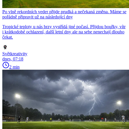
Po vlně rekordních veder přijde prudká a nečekaná změna. Máme se
pořádně připravit už na následující dny
Tropické teploty u nás brzy vystřídá jiné počasí. Přijdou bouřky, vítr
i krátkodobé ochlazení, další letní dny ale na sebe nenechají dlouho
čekat.
Světkreativity
dnes, 07:18
2 min