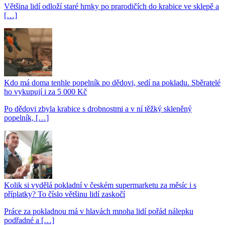
Většina lidí odloží staré hrnky po prarodičích do krabice ve sklepě a
[…]
Kdo má doma tenhle popelník po dědovi, sedí na pokladu. Sběratelé
ho vykupují i za 5 000 Kč
Po dědovi zbyla krabice s drobnostmi a v ní těžký skleněný
popelník, […]
Kolik si vydělá pokladní v českém supermarketu za měsíc i s
příplatky? To číslo většinu lidí zaskočí
Práce za pokladnou má v hlavách mnoha lidí pořád nálepku
podřadné a […]