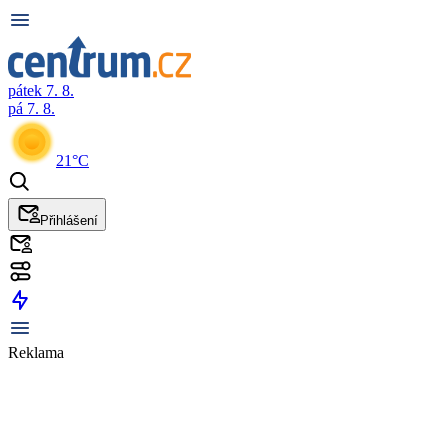
pátek 7. 8.
pá 7. 8.
21°C
Přihlášení
Reklama