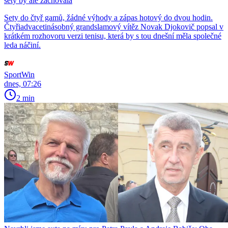
sety by ale zachovala
Sety do čtyř gamů, žádné výhody a zápas hotový do dvou hodin.
Čtyřiadvacetinásobný grandslamový vítěz Novak Djokovič popsal v
krátkém rozhovoru verzi tenisu, která by s tou dnešní měla společné
leda náčiní.
SportWin
dnes, 07:26
2 min