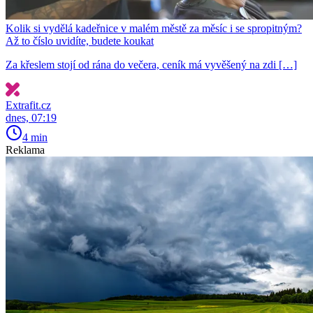
Kolik si vydělá kadeřnice v malém městě za měsíc i se spropitným?
Až to číslo uvidíte, budete koukat
Za křeslem stojí od rána do večera, ceník má vyvěšený na zdi […]
Extrafit.cz
dnes, 07:19
4 min
Reklama