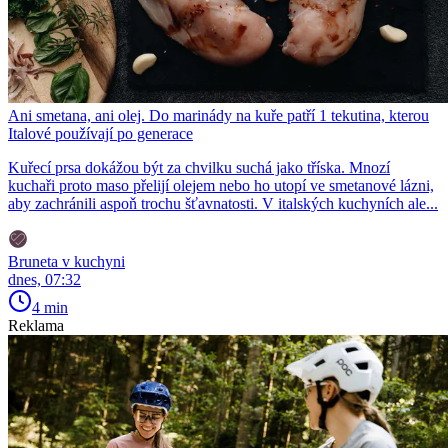
Ani smetana, ani olej. Do marinády na kuře patří 1 tekutina, kterou
Italové používají po generace
Kuřecí prsa dokážou být za chvilku suchá jako tříska. Mnozí
kuchaři proto maso přelijí olejem nebo ho utopí ve smetanové lázni,
aby zachránili aspoň trochu šťavnatosti. V italských kuchyních ale...
Bruneta v kuchyni
dnes, 07:32
4 min
Reklama