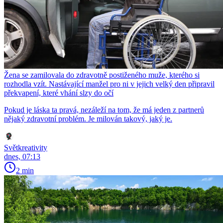
Žena se zamilovala do zdravotně postiženého muže, kterého si
rozhodla vzít. Nastávající manžel pro ni v jejich velký den připravil
překvapení, které vhání slzy do očí
Pokud je láska ta pravá, nezáleží na tom, že má jeden z partnerů
nějaký zdravotní problém. Je milován takový, jaký je.
Světkreativity
dnes, 07:13
2 min