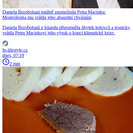
Daniela Brzobohatá totálně znemožnila Petra Macinku:
Moderátorka mu vrátila jeho absurdní chvástání
Daniela Brzobohatá z Islandu připomněla úbytek ledovců a ironicky
vrátila Petru Macinkovi jeho výrok o konci klimatické krize.
In-lifestyle.cz
dnes, 07:19
2 min