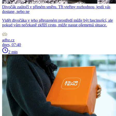
Divočák zaútočí v přímém směru. Tři vteřiny rozhodnou, jestli vás
dostane, nebo ne
Vidět divočáka v jeho přirozeném prostředí může být fascinující, ale
pokud vám nečekaně zkříží cestu, může nastat ošemetná situace.
adbz.cz
dnes, 07:40
2 min