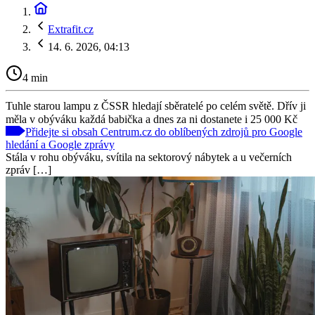
Extrafit.cz
14. 6. 2026, 04:13
4 min
Tuhle starou lampu z ČSSR hledají sběratelé po celém světě. Dřív ji
měla v obýváku každá babička a dnes za ni dostanete i 25 000 Kč
Přidejte si obsah Centrum.cz do oblíbených zdrojů pro Google
hledání a Google zprávy
Stála v rohu obýváku, svítila na sektorový nábytek a u večerních
zpráv […]