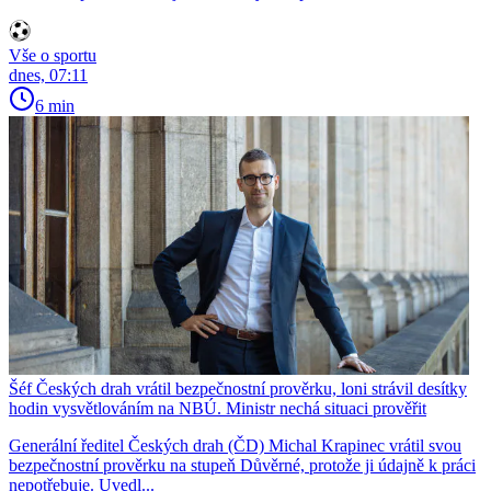
Vše o sportu
dnes, 07:11
6 min
Šéf Českých drah vrátil bezpečnostní prověrku, loni strávil desítky
hodin vysvětlováním na NBÚ. Ministr nechá situaci prověřit
Generální ředitel Českých drah (ČD) Michal Krapinec vrátil svou
bezpečnostní prověrku na stupeň Důvěrné, protože ji údajně k práci
nepotřebuje. Uvedl...