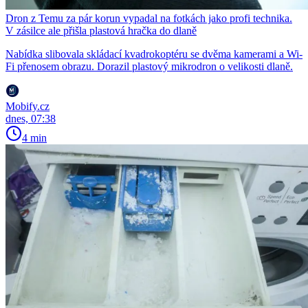
Dron z Temu za pár korun vypadal na fotkách jako profi technika.
V zásilce ale přišla plastová hračka do dlaně
Nabídka slibovala skládací kvadrokoptéru se dvěma kamerami a Wi-
Fi přenosem obrazu. Dorazil plastový mikrodron o velikosti dlaně.
Mobify.cz
dnes, 07:38
4 min