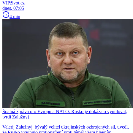
VIPživot.cz
dnes, 07:05
4 min
Špatná zpráva pro Evropu a NATO. Rusko je dokázalo vynulovat,
tvrdí Zalužnyj
Valerij Zalužnyj, bývalý velitel ukrajinských ozbrojených sil, uvedl,
že Rusko vyvinulo protiopatření proti téměř všem hlavním