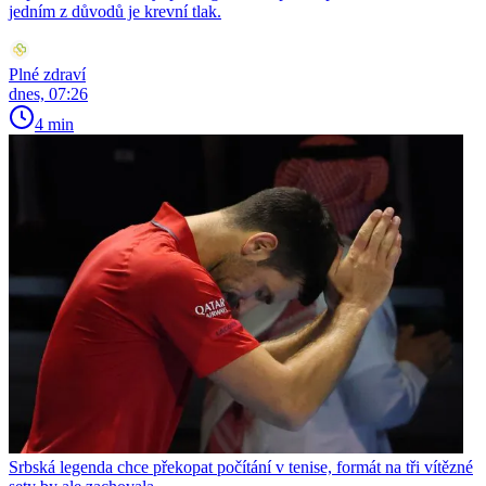
jedním z důvodů je krevní tlak.
Plné zdraví
dnes, 07:26
4 min
Srbská legenda chce překopat počítání v tenise, formát na tři vítězné