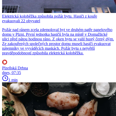
Elektrická koloběžka způsobila požár bytu. Hasiči z kouře
evakuovali 22 obyvatel
Požár nad ránem zcela zdemoloval byt ve druhém patře panelového
domu v Plzni. První jednotka hasičů byla na místě v Domažlické
ulici před pátou hodinou ráno. Z oken bytu se valil hustý černý dým.
Ze zakouřených společných prostor domu museli hasiči evakuovat
nájemníky ve vyváděcích maskách. Požár bytu s největší
pravděpodobností způsobila elektrická koloběžka.
Plzeňská Drbna
dnes, 07:35
1 min