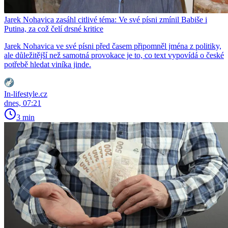
Jarek Nohavica zasáhl citlivé téma: Ve své písni zmínil Babiše i
Putina, za což čelí drsné kritice
Jarek Nohavica ve své písni před časem připomněl jména z politiky,
ale důležitější než samotná provokace je to, co text vypovídá o české
potřebě hledat viníka jinde.
In-lifestyle.cz
dnes, 07:21
3 min