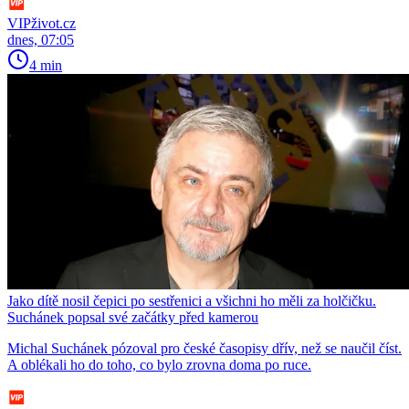
VIPživot.cz
dnes, 07:05
4 min
Jako dítě nosil čepici po sestřenici a všichni ho měli za holčičku.
Suchánek popsal své začátky před kamerou
Michal Suchánek pózoval pro české časopisy dřív, než se naučil číst.
A oblékali ho do toho, co bylo zrovna doma po ruce.