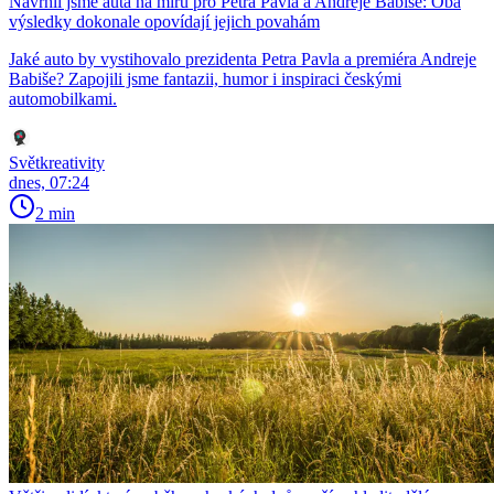
Navrhli jsme auta na míru pro Petra Pavla a Andreje Babiše: Oba
výsledky dokonale opovídají jejich povahám
Jaké auto by vystihovalo prezidenta Petra Pavla a premiéra Andreje
Babiše? Zapojili jsme fantazii, humor i inspiraci českými
automobilkami.
Světkreativity
dnes, 07:24
2 min