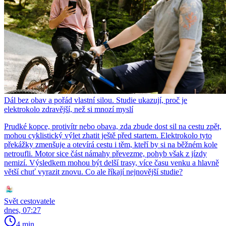
Dál bez obav a pořád vlastní silou. Studie ukazují, proč je
elektrokolo zdravější, než si mnozí myslí
Prudké kopce, protivítr nebo obava, zda zbude dost sil na cestu zpět,
mohou cyklistický výlet zhatit ještě před startem. Elektrokolo tyto
překážky zmenšuje a otevírá cestu i těm, kteří by si na běžném kole
netroufli. Motor sice část námahy převezme, pohyb však z jízdy
nemizí. Výsledkem mohou být delší trasy, více času venku a hlavně
větší chuť vyrazit znovu. Co ale říkají nejnovější studie?
Svět cestovatele
dnes, 07:27
4 min