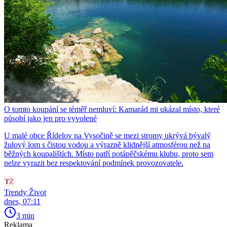
O tomto koupání se téměř nemluví: Kamarád mi ukázal místo, které
působí jako jen pro vyvolené
U malé obce Řídelov na Vysočině se mezi stromy ukrývá bývalý
žulový lom s čistou vodou a výrazně klidnější atmosférou než na
běžných koupalištích. Místo patří potápěčskému klubu, proto sem
nelze vyrazit bez respektování podmínek provozovatele.
Trendy Život
dnes, 07:11
3 min
Reklama