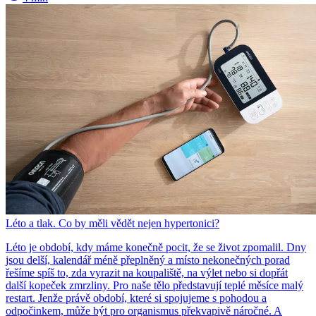
Léto a tlak. Co by měli vědět nejen hypertonici?
Léto je období, kdy máme konečně pocit, že se život zpomalil. Dny
jsou delší, kalendář méně přeplněný a místo nekonečných porad
řešíme spíš to, zda vyrazit na koupaliště, na výlet nebo si dopřát
další kopeček zmrzliny. Pro naše tělo představují teplé měsíce malý
restart. Jenže právě období, které si spojujeme s pohodou a
odpočinkem, může být pro organismus překvapivě náročné. A