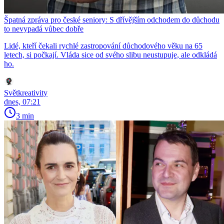
Špatná zpráva pro české seniory: S dřívějším odchodem do důchodu
to nevypadá vůbec dobře
Lidé, kteří čekali rychlé zastropování důchodového věku na 65
letech, si počkají. Vláda sice od svého slibu neustupuje, ale odkládá
ho.
Světkreativity
dnes, 07:21
3 min