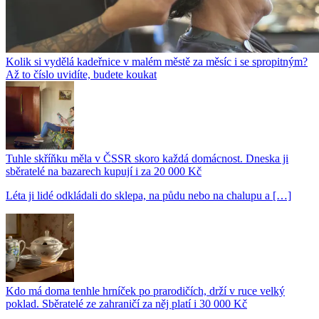
Kolik si vydělá kadeřnice v malém městě za měsíc i se spropitným?
Až to číslo uvidíte, budete koukat
Tuhle skříňku měla v ČSSR skoro každá domácnost. Dneska ji
sběratelé na bazarech kupují i za 20 000 Kč
Léta ji lidé odkládali do sklepa, na půdu nebo na chalupu a […]
Kdo má doma tenhle hrníček po prarodičích, drží v ruce velký
poklad. Sběratelé ze zahraničí za něj platí i 30 000 Kč