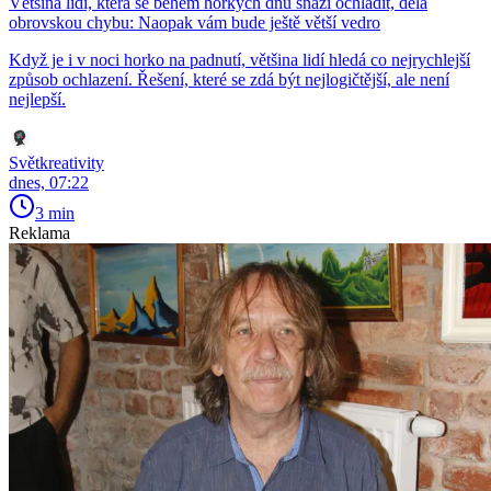
Většina lidí, která se během horkých dnů snaží ochladit, dělá
obrovskou chybu: Naopak vám bude ještě větší vedro
Když je i v noci horko na padnutí, většina lidí hledá co nejrychlejší
způsob ochlazení. Řešení, které se zdá být nejlogičtější, ale není
nejlepší.
Světkreativity
dnes, 07:22
3 min
Reklama