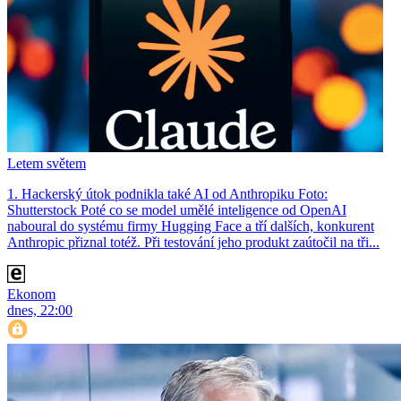
Letem světem
1. Hackerský útok podnikla také AI od Anthropiku Foto:
Shutterstock Poté co se model umělé inteligence od OpenAI
naboural do systému firmy Hugging Face a tří dalších, konkurent
Anthro­pic přiznal totéž. Při testování jeho produkt zaútočil na tři...
Ekonom
dnes, 22:00