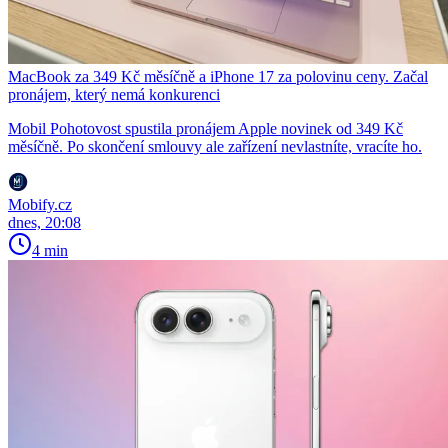
MacBook za 349 Kč měsíčně a iPhone 17 za polovinu ceny. Začal
pronájem, který nemá konkurenci
Mobil Pohotovost spustila pronájem Apple novinek od 349 Kč
měsíčně. Po skončení smlouvy ale zařízení nevlastníte, vracíte ho.
Mobify.cz
dnes, 20:08
4 min