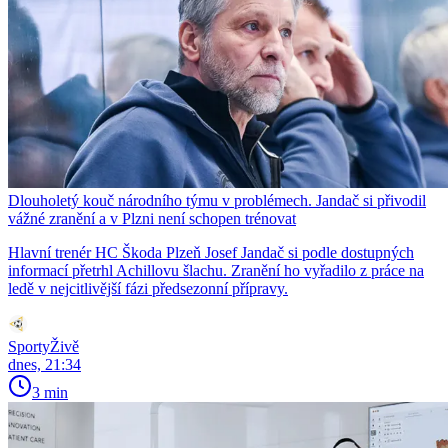
Dlouholetý kouč národního týmu v problémech. Jandač si přivodil
vážné zranění a v Plzni není schopen trénovat
Hlavní trenér HC Škoda Plzeň Josef Jandač si podle dostupných
informací přetrhl Achillovu šlachu. Zranění ho vyřadilo z práce na
ledě v nejcitlivější fázi předsezonní přípravy.
SportyŽivě
dnes, 21:34
3 min