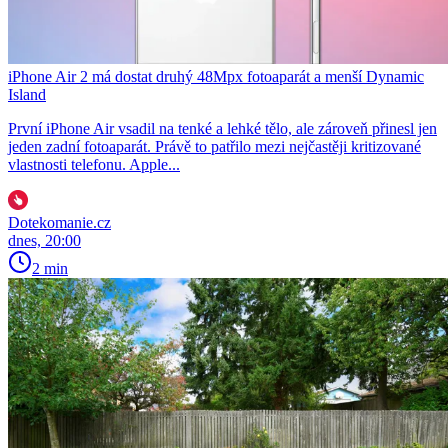
iPhone Air 2 má dostat druhý 48Mpx fotoaparát a menší Dynamic
Island
První iPhone Air vsadil na tenké a lehké tělo, ale zároveň přinesl jen
jeden zadní fotoaparát. Právě to patřilo mezi nejčastěji kritizované
vlastnosti telefonu. Apple...
Dotekomanie.cz
dnes, 20:00
2 min