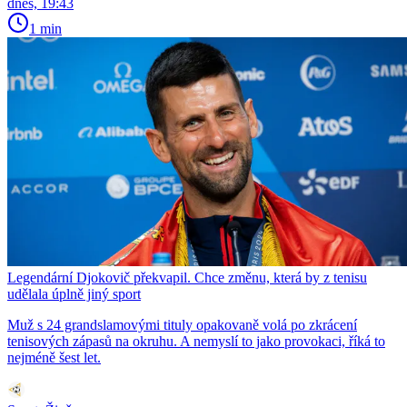
dnes, 19:43
1 min
Legendární Djokovič překvapil. Chce změnu, která by z tenisu
udělala úplně jiný sport
Muž s 24 grandslamovými tituly opakovaně volá po zkrácení
tenisových zápasů na okruhu. A nemyslí to jako provokaci, říká to
nejméně šest let.