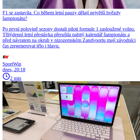
F1 se zastavila. Co během letní pauzy dělají největší hvězdy
šampionátu?
Po první polovině sezony dostali piloti formule 1 zasloužené volno.
Třítýdenní letní přestávka přerušila nabitý kalendář šampionátu a
před návratem na okruh v nizozemském Zandvoortu mají závodníci
čas zregenerovat tělo i hlavu.
SportWin
dnes, 20:18
2 min