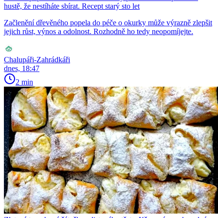
hustě, že nestíháte sbírat. Recept starý sto let
Začlenění dřevěného popela do péče o okurky může výrazně zlepšit
jejich růst, výnos a odolnost. Rozhodně ho tedy neopomíjejte.
Chalupáři-Zahrádkáři
dnes, 18:47
2 min