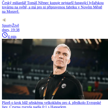
Český miliardář Tomáš Němec kupuje nejstarší fungující lyžařskou
továrnu na světě, a má pro ni připravenou fabriku v Novém Městě
na Moravě.
SportyŽivě
dnes, 19:38
4 min
Plzeň o krok blíž srbskému velkoklubu pro 4. předkolo Evropské
ligy. Crvena zvezda padla 0:1 s Hapoelem