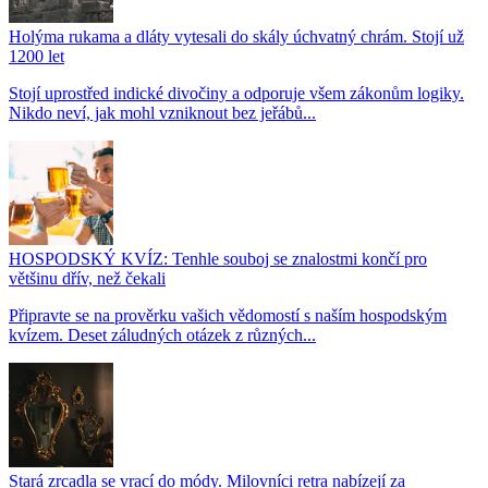
Holýma rukama a dláty vytesali do skály úchvatný chrám. Stojí už
1200 let
Stojí uprostřed indické divočiny a odporuje všem zákonům logiky.
Nikdo neví, jak mohl vzniknout bez jeřábů...
HOSPODSKÝ KVÍZ: Tenhle souboj se znalostmi končí pro
většinu dřív, než čekali
Připravte se na prověrku vašich vědomostí s naším hospodským
kvízem. Deset záludných otázek z různých...
Stará zrcadla se vrací do módy. Milovníci retra nabízejí za