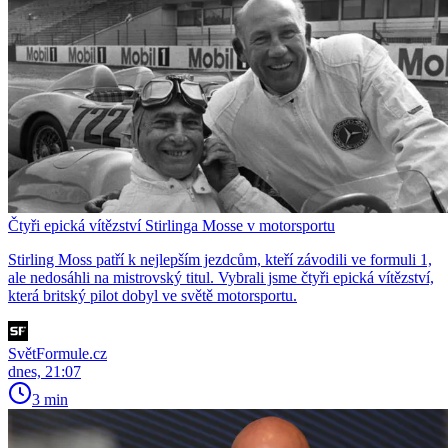
Čtyři epická vítězství Stirlinga Mosse v motorsportu
Stirling Moss patří k nejlepším jezdcům, kteří závodili ve formuli 1,
ale nedosáhli na mistrovský titul. Vybrali jsme čtyři epická vítězství,
která britský pilot dobyl ve světě motorsportu.
SvětFormule.cz
dnes, 21:07
3 min