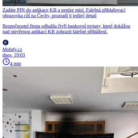
Zadáte PIN do aplikace KB a peníze mizí. Falešná přihlašovací
obrazovka cílí na Čechy, prozradí ji jediný detail
Bezpečnostní firma odhalila čtyři bankovní trojany, které dokážou
nad otevřenou aplikací KB zobrazit falešné přihlášení.
Mobify.cz
dnes, 19:03
4 min