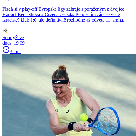
Plzeň si v play-off Evropské ligy zahraje s poraženým z dvojice
Hapoel Beer-Sheva a Crvena zvezda. Po prvním zápase vede
izraelský klub 1:0, ale definitivně rozhodne až odveta 11. srpna.
SportyŽivě
dnes, 19:09
3 min