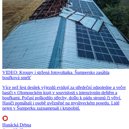
VIDEO: Kroupy i stržená fotovoltaika. Šumpersko zasáhla
bouřková smršť
Více než šest desítek výjezdů evidují za středeční odpoledne a večer
hasiči v Olomouckém kraji v souvislosti s intenzivním deštěm a
bouřkami. Počasí poškodilo střechy, došlo k pádu stromů či větví.
Hasiči pomáhali i osobě uvězněné na mysliveckém posedu. Lidé
nejen v Šumperku zaznamenali i krupobití.
Hanácká Drbna