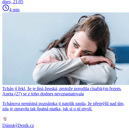
dnes, 21:05
4 min
Tchán jí řekl, že je líná ženská, protože porodila císařským řezem.
Aneta (27) se z toho dodnes nevzpamatovala
Tchánova nemístná poznámka ji natolik ranila, že přemýšlí nad tím,
zda je opravdu tak špatná matka, jak si o ní myslí.
DámskýDeník.cz