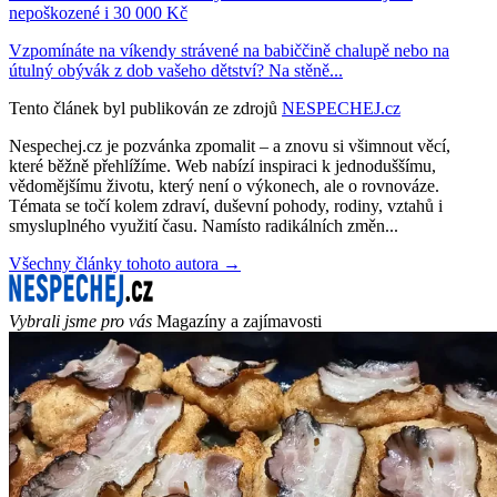
nepoškozené i 30 000 Kč
Vzpomínáte na víkendy strávené na babiččině chalupě nebo na
útulný obývák z dob vašeho dětství? Na stěně...
Tento článek byl publikován ze zdrojů
NESPECHEJ.cz
Nespechej.cz je pozvánka zpomalit – a znovu si všimnout věcí,
které běžně přehlížíme. Web nabízí inspiraci k jednoduššímu,
vědomějšímu životu, který není o výkonech, ale o rovnováze.
Témata se točí kolem zdraví, duševní pohody, rodiny, vztahů i
smysluplného využití času. Namísto radikálních změn...
Všechny články tohoto autora →
Vybrali jsme pro vás
Magazíny a zajímavosti