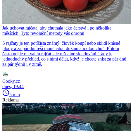
Jak uchovat rajčata, aby chutnala jako čerstvá i po několika
měsících: Tyto revoluční metody vás ohromí
S rajčaty je ten potížista známý: člověk koupí nebo sklidí krásné
plody a za pár dní řeší moučnatou dužinu a mdlou chuť. Přitom
často nejde o kvalitu rajčat, ale o špatné skladování. Tady je
jednoduchý přehled, co s nimi dělat, když je chcete sníst za pár dnů,
za pár týdnů i v zimě.
Cooky.cz
dnes, 19:44
5 min
Reklama