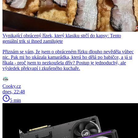
Vynikající obrácený řízek, který klasiku strčí do kapsy: Tento
geniální trik si ihned zamilujete
Přiznám se vám, že jsem o obráceném řízku dlouho nevěděla vůbec
nic. Pak mi ho ukázala kamarádka, která ho dělá po babičce, a já si
říkala - proč jsem to nezkoušela dřív? Postup je jednoduchý, ale
výsledek překvapí i zkušeného kuchaře.
Cooky.cz
dnes, 22:48
5 min