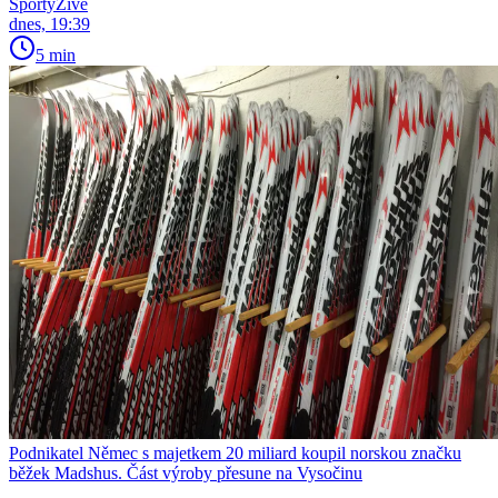
SportyŽivě
dnes, 19:39
5 min
Podnikatel Němec s majetkem 20 miliard koupil norskou značku
běžek Madshus. Část výroby přesune na Vysočinu