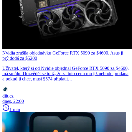
Nvidia zrušila objednávku GeForce RTX 5090 za $4600, Asus ji
prý dodá za $5200
Uživatel, který si od Nvidie objednal GeForce RTX 5090 za $4600,
má smůlu. Dozvěděl se totiž, že za tuto cenu mu již nebude prodána
a pokud ji chce, musí $574 připlatit…
diit.cz
dnes, 22:00
1 min