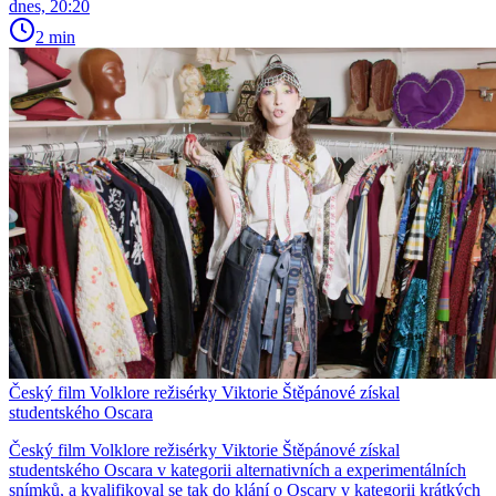
dnes, 20:20
2 min
Český film Volklore režisérky Viktorie Štěpánové získal
studentského Oscara
Český film Volklore režisérky Viktorie Štěpánové získal
studentského Oscara v kategorii alternativních a experimentálních
snímků, a kvalifikoval se tak do klání o Oscary v kategorii krátkých