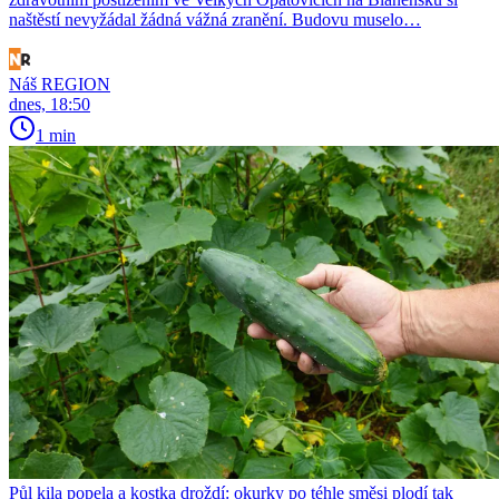
naštěstí nevyžádal žádná vážná zranění. Budovu muselo…
Náš REGION
dnes, 18:50
1 min
Půl kila popela a kostka droždí: okurky po téhle směsi plodí tak