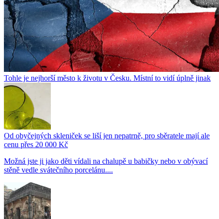
Tohle je nejhorší město k životu v Česku. Místní to vidí úplně jinak
Od obyčejných skleniček se liší jen nepatrně, pro sběratele mají ale
cenu přes 20 000 Kč
Možná jste ji jako děti vídali na chalupě u babičky nebo v obývací
stěně vedle svátečního porcelánu....