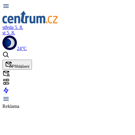
středa 5. 8.
st 5. 8.
24°C
Přihlášení
Reklama