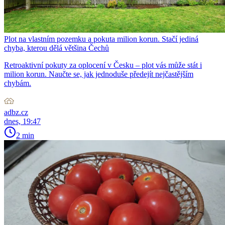
Plot na vlastním pozemku a pokuta milion korun. Stačí jediná
chyba, kterou dělá většina Čechů
Retroaktivní pokuty za oplocení v Česku – plot vás může stát i
milion korun. Naučte se, jak jednoduše předejít nejčastějším
chybám.
adbz.cz
dnes, 19:47
2 min