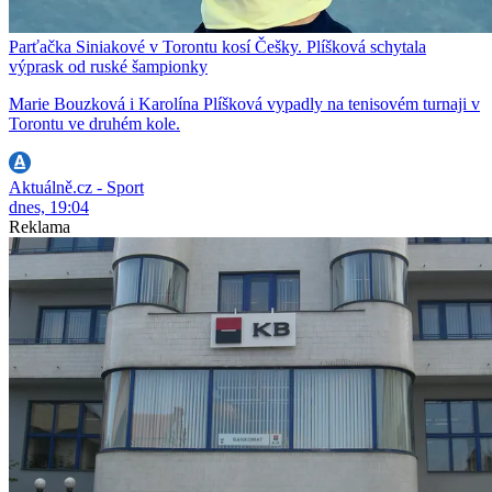
Parťačka Siniakové v Torontu kosí Češky. Plíšková schytala
výprask od ruské šampionky
Marie Bouzková i Karolína Plíšková vypadly na tenisovém turnaji v
Torontu ve druhém kole.
Aktuálně.cz - Sport
dnes, 19:04
Reklama