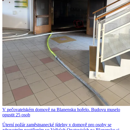
V pečovatelském domově na Blanensku hořelo. Budovu muselo
opustit 25 osob
Úterní požár zaměstnanecké jídelny v domově pro osoby se
zdravotním postižením ve Velkých Opatovicích na Blanensku si