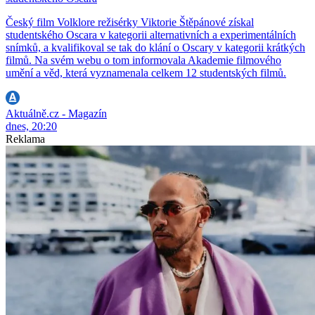
Český film Volklore režisérky Viktorie Štěpánové získal
studentského Oscara v kategorii alternativních a experimentálních
snímků, a kvalifikoval se tak do klání o Oscary v kategorii krátkých
filmů. Na svém webu o tom informovala Akademie filmového
umění a věd, která vyznamenala celkem 12 studentských filmů.
Aktuálně.cz - Magazín
dnes, 20:20
Reklama