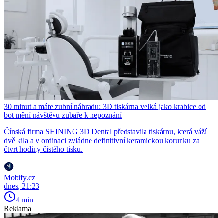
30 minut a máte zubní náhradu: 3D tiskárna velká jako krabice od
bot mění návštěvu zubaře k nepoznání
Čínská firma SHINING 3D Dental představila tiskárnu, která váží
dvě kila a v ordinaci zvládne definitivní keramickou korunku za
čtvrt hodiny čistého tisku.
Mobify.cz
dnes, 21:23
4 min
Reklama