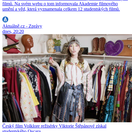
filmů. Na svém webu o tom informovala Akademie filmového
umění a věd, která vyznamenala celkem 12 studentských filmů.
Aktuálně.cz - Zprávy
dnes, 20:20
Český film Volklore režisérky Viktorie Štěpánové získal
studentského Oscara