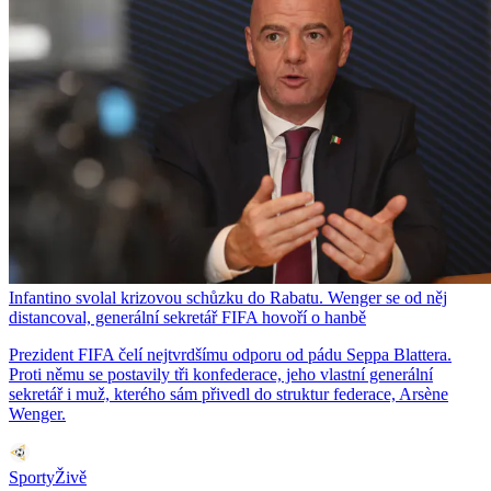
Infantino svolal krizovou schůzku do Rabatu. Wenger se od něj
distancoval, generální sekretář FIFA hovoří o hanbě
Prezident FIFA čelí nejtvrdšímu odporu od pádu Seppa Blattera.
Proti němu se postavily tři konfederace, jeho vlastní generální
sekretář i muž, kterého sám přivedl do struktur federace, Arsène
Wenger.
SportyŽivě