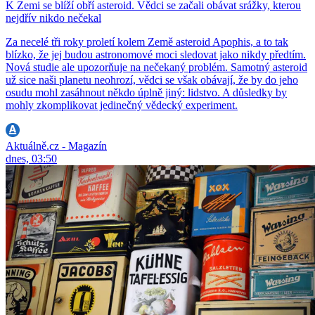
K Zemi se blíží obří asteroid. Vědci se začali obávat srážky, kterou
nejdřív nikdo nečekal
Za necelé tři roky proletí kolem Země asteroid Apophis, a to tak
blízko, že jej budou astronomové moci sledovat jako nikdy předtím.
Nová studie ale upozorňuje na nečekaný problém. Samotný asteroid
už sice naši planetu neohrozí, vědci se však obávají, že by do jeho
osudu mohl zasáhnout někdo úplně jiný: lidstvo. A důsledky by
mohly zkomplikovat jedinečný vědecký experiment.
Aktuálně.cz - Magazín
dnes, 03:50