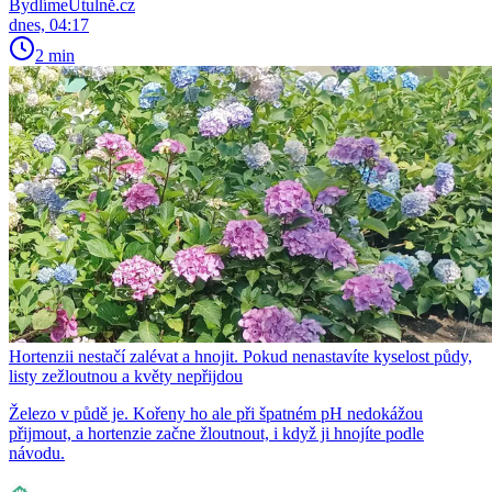
BydlímeÚtulně.cz
dnes, 04:17
2 min
Hortenzii nestačí zalévat a hnojit. Pokud nenastavíte kyselost půdy,
listy zežloutnou a květy nepřijdou
Železo v půdě je. Kořeny ho ale při špatném pH nedokážou
přijmout, a hortenzie začne žloutnout, i když ji hnojíte podle
návodu.