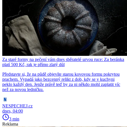
Za staré formy na pečení vám dnes sběratelé urvou ruce: Za beránka
platí 500 Kč, rak je přímo zlatý důl
Představte si, že na půdě objevíte starou kovovou formu pokrytou
prachem. Vypadá jako bezcenný relikt z dob, kdy se v kuchyni
peklo každý den. Jenže právě teď by za ni někdo mohl zaplatit víc
než za novou ledničku.
NESPECHEJ.cz
dnes, 04:00
3 min
Reklama