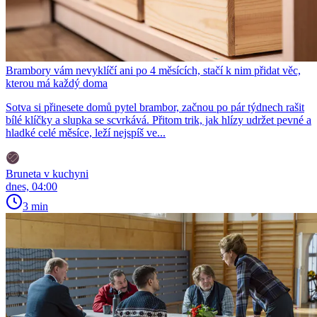
Brambory vám nevyklíčí ani po 4 měsících, stačí k nim přidat věc,
kterou má každý doma
Sotva si přinesete domů pytel brambor, začnou po pár týdnech rašit
bílé klíčky a slupka se scvrkává. Přitom trik, jak hlízy udržet pevné a
hladké celé měsíce, leží nejspíš ve...
Bruneta v kuchyni
dnes, 04:00
3 min