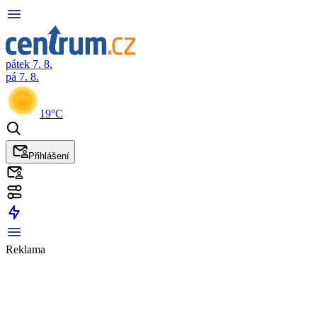
pátek 7. 8.
pá 7. 8.
19°C
Přihlášení
Reklama