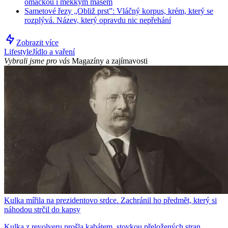
omáčkou i měkkým masem
Sametové řezy „Obliž prst”: Vláčný korpus, krém, který se
rozplývá. Název, který opravdu nic nepřehání
Zobrazit více
Lifestyle
Jídlo a vaření
Vybrali jsme pro vás
Magazíny a zajímavosti
Kulka mířila na prezidentovo srdce. Zachránil ho předmět, který si
náhodou strčil do kapsy
Kulka z revolveru prošla kabátem, stovkou přeložených stran