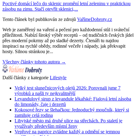
Poctivé domácí lečo do sklenic promění letní zeleninu v praktickou
zásobu na zimu. Stačí otevřít sklenici,...
Tento článek byl publikován ze zdrojů
VařímeDobroty.cz
Web je zaměřený na vaření a pečení pro každodenní stůl i sváteční
příležitosti. Nabízí široký výběr receptů – od tradičních českých jídel
přes moderní pokrmy až po sladké dezerty. Čtenáři tu najdou
inspiraci na rychlé obědy, rodinné večeře i nápady, jak překvapit
hosty. Silnou stránkou je...
Všechny články tohoto autora →
Další články z kategorie
Lifestyle
Velký test slunečnicových olejů 2026: Porovnali jsme 7
výrobků a našli ty nejkvalitnější
Levandulový sirup z levandule lékařské: Fialová letní zásoba
do limonády, čaje i dezertů
Kokosové řezy se šlehačkou: Jednoduchý moučník, který si
zamiluje celá rodina
Libyjské město má druhé ulice na střechách. Po staletí je
využívaly především místní ženy
Vepřové na paprice zvládne každý a odmění se jemnou