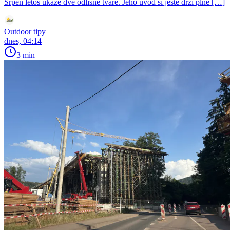
Srpen letos ukáže dvě odlišné tváře. Jeho úvod si ještě drží plné […]
Outdoor tipy
dnes, 04:14
3 min