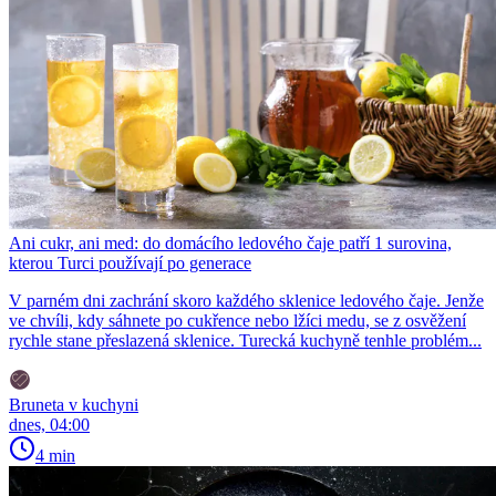
Ani cukr, ani med: do domácího ledového čaje patří 1 surovina,
kterou Turci používají po generace
V parném dni zachrání skoro každého sklenice ledového čaje. Jenže
ve chvíli, kdy sáhnete po cukřence nebo lžíci medu, se z osvěžení
rychle stane přeslazená sklenice. Turecká kuchyně tenhle problém...
Bruneta v kuchyni
dnes, 04:00
4 min