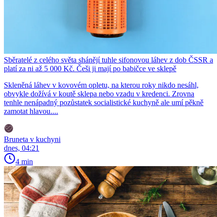
Sběratelé z celého světa shánějí tuhle sifonovou láhev z dob ČSSR a
platí za ni až 5 000 Kč. Češi ji mají po babičce ve sklepě
Skleněná láhev v kovovém opletu, na kterou roky nikdo nesáhl,
obvykle dožívá v koutě sklepa nebo vzadu v kredenci. Zrovna
tenhle nenápadný pozůstatek socialistické kuchyně ale umí pěkně
zamotat hlavou....
Bruneta v kuchyni
dnes, 04:21
4 min