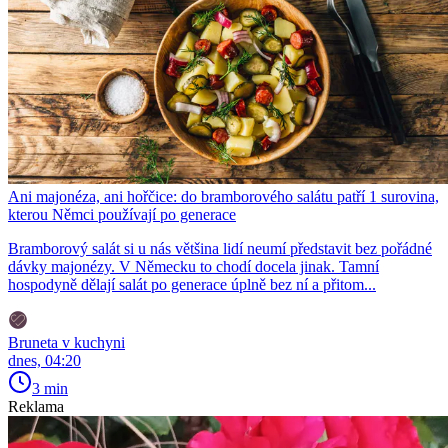
Ani majonéza, ani hořčice: do bramborového salátu patří 1 surovina,
kterou Němci používají po generace
Bramborový salát si u nás většina lidí neumí představit bez pořádné
dávky majonézy. V Německu to chodí docela jinak. Tamní
hospodyně dělají salát po generace úplně bez ní a přitom...
Bruneta v kuchyni
dnes, 04:20
3 min
Reklama