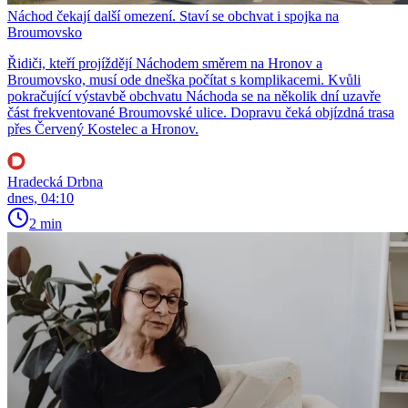
Náchod čekají další omezení. Staví se obchvat i spojka na
Broumovsko
Řidiči, kteří projíždějí Náchodem směrem na Hronov a
Broumovsko, musí ode dneška počítat s komplikacemi. Kvůli
pokračující výstavbě obchvatu Náchoda se na několik dní uzavře
část frekventované Broumovské ulice. Dopravu čeká objízdná trasa
přes Červený Kostelec a Hronov.
Hradecká Drbna
dnes, 04:10
2 min