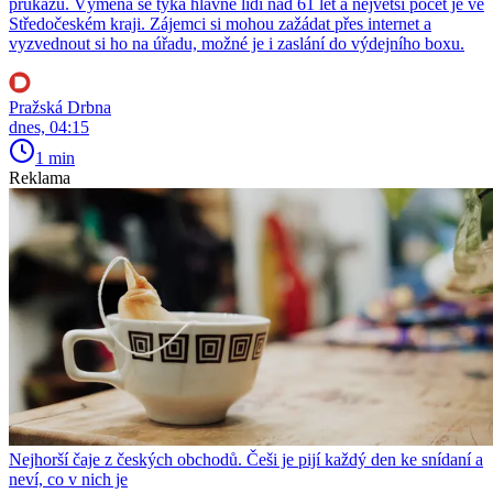
průkazů. Výměna se týká hlavně lidí nad 61 let a největší počet je ve
Středočeském kraji. Zájemci si mohou zažádat přes internet a
vyzvednout si ho na úřadu, možné je i zaslání do výdejního boxu.
Pražská Drbna
dnes, 04:15
1 min
Reklama
Nejhorší čaje z českých obchodů. Češi je pijí každý den ke snídaní a
neví, co v nich je