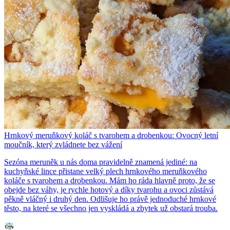
Hrnkový meruňkový koláč s tvarohem a drobenkou: Ovocný letní
moučník, který zvládnete bez vážení
Sezóna meruněk u nás doma pravidelně znamená jediné: na
kuchyňské lince přistane velký plech hrnkového meruňkového
koláče s tvarohem a drobenkou. Mám ho ráda hlavně proto, že se
obejde bez váhy, je rychle hotový a díky tvarohu a ovoci zůstává
pěkně vláčný i druhý den. Odlišuje ho právě jednoduché hrnkové
těsto, na které se všechno jen vyskládá a zbytek už obstará trouba.