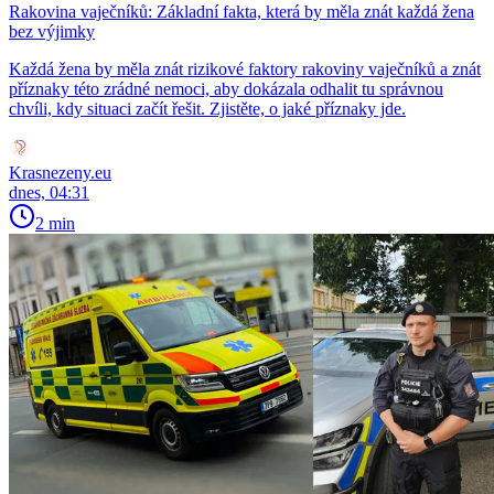
Rakovina vaječníků: Základní fakta, která by měla znát každá žena
bez výjimky
Každá žena by měla znát rizikové faktory rakoviny vaječníků a znát
příznaky této zrádné nemoci, aby dokázala odhalit tu správnou
chvíli, kdy situaci začít řešit. Zjistěte, o jaké příznaky jde.
Krasnezeny.eu
dnes, 04:31
2 min