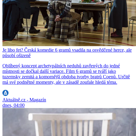
Je libo fet? Česká komedie 6 gramů vsadila na osvědčené herce, ale
působí ošizeně
Oblíbený koncept archetypálních neduhů zavřených do jedné
místnosti se dočkal další variace. Film 6 gramů se tváří jako
tuzemsky zemitá a komornější obdoba tvorby bratrů Coenů. Určitě
má své podnětné momenty, ale v zásadě zoufale hledá téma.
Aktuálně.cz - Magazín
dnes, 04:00