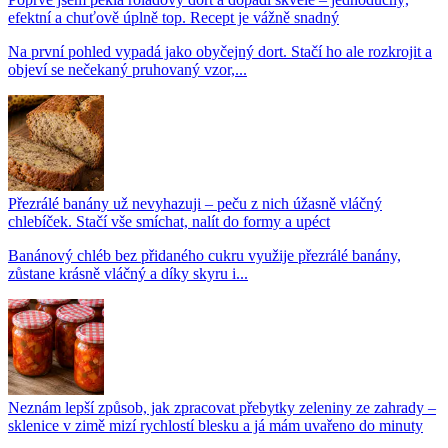
efektní a chuťově úplně top. Recept je vážně snadný
Na první pohled vypadá jako obyčejný dort. Stačí ho ale rozkrojit a
objeví se nečekaný pruhovaný vzor,...
Přezrálé banány už nevyhazuji – peču z nich úžasně vláčný
chlebíček. Stačí vše smíchat, nalít do formy a upéct
Banánový chléb bez přidaného cukru využije přezrálé banány,
zůstane krásně vláčný a díky skyru i...
Neznám lepší způsob, jak zpracovat přebytky zeleniny ze zahrady –
sklenice v zimě mizí rychlostí blesku a já mám uvařeno do minuty