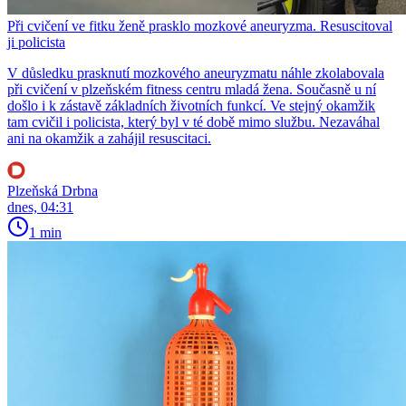
Při cvičení ve fitku ženě prasklo mozkové aneuryzma. Resuscitoval
ji policista
V důsledku prasknutí mozkového aneuryzmatu náhle zkolabovala
při cvičení v plzeňském fitness centru mladá žena. Současně u ní
došlo i k zástavě základních životních funkcí. Ve stejný okamžik
tam cvičil i policista, který byl v té době mimo službu. Nezaváhal
ani na okamžik a zahájil resuscitaci.
Plzeňská Drbna
dnes, 04:31
1 min