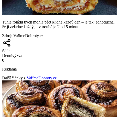
Tuhle roládu bych mohla péct klidně každý den – je tak jednoduchá,
že ji zvládne každý, a v troubě je ¨do 15 minut
Zdroj
:
VařímeDobroty.cz
Sdílet
Denní
výzva
0
Reklama
Další články z
VařímeDobroty.cz