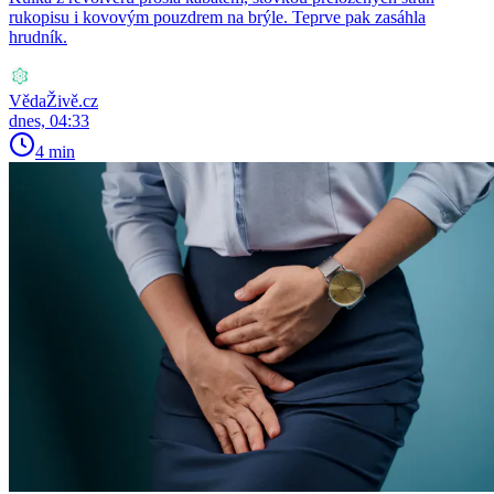
rukopisu i kovovým pouzdrem na brýle. Teprve pak zasáhla
hrudník.
VědaŽivě.cz
dnes, 04:33
4 min