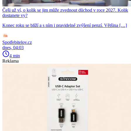
Češi už ví, o kolik se jim může zvednout důchod v roce 2027. Kolik
dostanete vy?
Konec roku se blíží a s ním i pravidelné zvýšení penzí. Většina […]
Spotřebitelov.cz
dnes, 04:03
4 min
Reklama