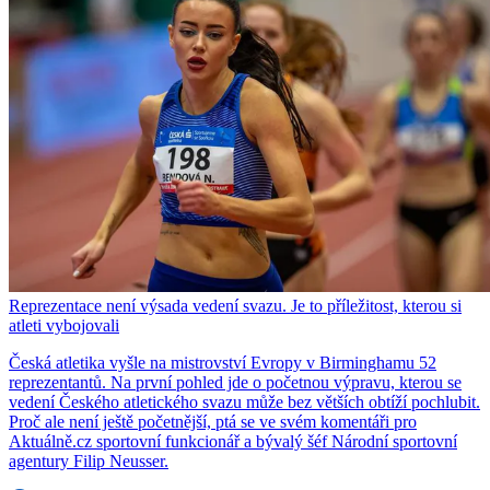
Reprezentace není výsada vedení svazu. Je to příležitost, kterou si
atleti vybojovali
Česká atletika vyšle na mistrovství Evropy v Birminghamu 52
reprezentantů. Na první pohled jde o početnou výpravu, kterou se
vedení Českého atletického svazu může bez větších obtíží pochlubit.
Proč ale není ještě početnější, ptá se ve svém komentáři pro
Aktuálně.cz sportovní funkcionář a bývalý šéf Národní sportovní
agentury Filip Neusser.