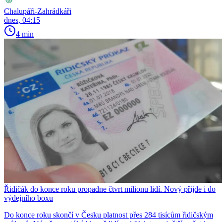
Chalupáři-Zahrádkáři
dnes, 04:15
4 min
Řidičák do konce roku propadne čtvrt milionu lidí. Nový přijde i do
výdejního boxu
Do konce roku skončí v Česku platnost přes 284 tisícům řidičským