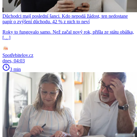
Důchodci mají poslední šanci. Kdo nepodá žádost, ten nedostane
papír o zvýšení důchodu. 42 % z nich to neví
Roky to fungovalo samo. Než začal nový rok, přišla ze státu obálka,
[…]
Spotřebitelov.cz
dnes, 04:03
3 min