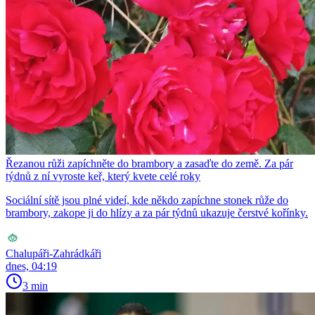
Řezanou růži zapíchněte do brambory a zasaďte do země. Za pár
týdnů z ní vyroste keř, který kvete celé roky
Sociální sítě jsou plné videí, kde někdo zapíchne stonek růže do
brambory, zakope ji do hlízy a za pár týdnů ukazuje čerstvé kořínky.
Chalupáři-Zahrádkáři
dnes, 04:19
3 min