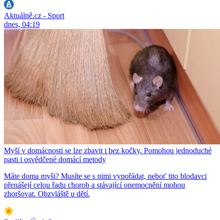
Aktuálně.cz - Sport
dnes, 04:19
Myší v domácnosti se lze zbavit i bez kočky. Pomohou jednoduché
pasti i osvědčené domácí metody
Máte doma myši? Musíte se s nimi vypořádat, neboť tito hlodavci
přenášejí celou řadu chorob a stávající onemocnění mohou
zhoršovat. Obzvláště u dětí.