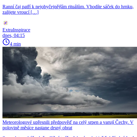
Ranní čaj patří k nejobyčejnějším rituálům. Vhodíte sáček do hrnku,
zalijete vroucí […]
ExtraInspirace
dnes, 04:15
4 min
Meteorologové upřesnili předpověď na celý srpen a varují Čechy. V
polovině měsíce nastane drsný obrat