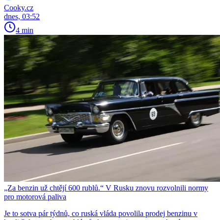
Cooky.cz
dnes, 03:52
4 min
„Za benzin už chtějí 600 rublů.“ V Rusku znovu rozvolnili normy
pro motorová paliva
Je to sotva pár týdnů, co ruská vláda povolila prodej benzinu v