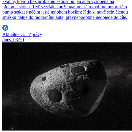
kvalitě, kterou bez problémů skousnou jen auta vyrobená na
přelomu století. Teď se však s požehnáním státu mohou motoristé u
pump setkat s něčím ještě mnohem horším: Kdo si nově schválenou
směsku nalije do moderního auta, pravděpodobně nedojede do cíle.
Aktuálně.cz - Zprávy
dnes, 03:50