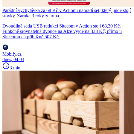
Parádní vychytávka za 68 Kč v Actionu nahradí set, který jinde stojí
stovky. Záruka 3 roky zdarma
Dvoudílná sada USB redukcí Sitecom v Action stojí 68,30 Kč.
Funkčně srovnatelná dvojice na Alze vyjde na 338 Kč, přímo u
Sitecomu na přibližně 507 Kč.
Mobify.cz
dnes, 04:03
3 min