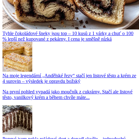
Tyhle čokoládové šneky jsou top – 10 kusů z 1 várky a chuť o 100
% lepší než kupované z pekárny. I cena je směšně nízká
Na moje legendární „Andělské řezy“ stačí jen listové těsto a krém ze
4 surovin – výsledek je opravdu božský
Na první pohled vypadá jako moučník z cukrárny. Stačí ale listové
těsto, vanilkový krém a během chvíle máte...
Poprvé jsem pekla roládový dort a dopadl skvěle – jednoduchý,