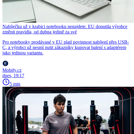
Nabíječku už v krabici notebooku nenajdete. EU donutila výrobce
změnit pravidla, od dubna jedině za své
Pro notebooky prodávané v EU platí povinnost nabíjení přes USB-
C, a výrobci už nesmí nutit zákazníky kupovat balení s adaptérem
jako jedinou variantu.
Mobify.cz
dnes, 19:17
5 min