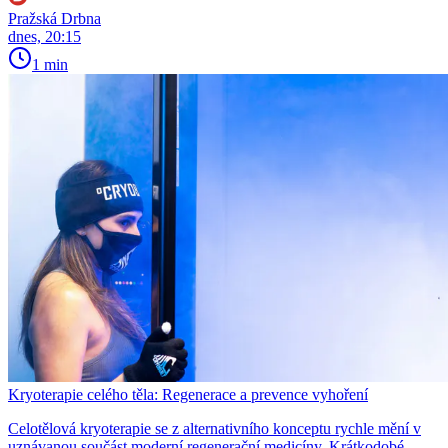
Pražská Drbna
dnes, 20:15
1 min
Kryoterapie celého těla: Regenerace a prevence vyhoření
Celotělová kryoterapie se z alternativního konceptu rychle mění v
uznávanou součást moderní regenerační medicíny. Krátkodobé