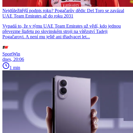
Nejdůležitější podpis roku? Pogačarův dědic Del Toro se zavázal
UAE Team Emirates až do roku 2031
Vypadá to, že v týmu UAE Team Emirates už vědí, kdo jednou
převezme štafetu po slovinském stroji na vítězství Tadeji
Pogačarovi. A není mu ještě ani třiadvacet let...
SportWin
dnes, 20:06
1 min