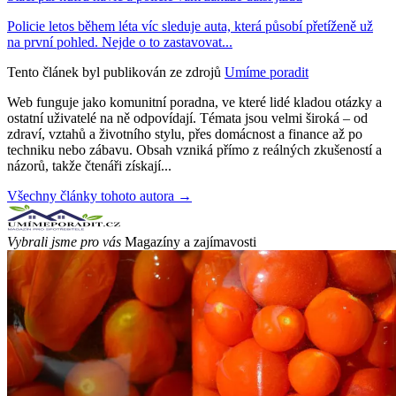
Policie letos během léta víc sleduje auta, která působí přetíženě už
na první pohled. Nejde o to zastavovat...
Tento článek byl publikován ze zdrojů
Umíme poradit
Web funguje jako komunitní poradna, ve které lidé kladou otázky a
ostatní uživatelé na ně odpovídají. Témata jsou velmi široká – od
zdraví, vztahů a životního stylu, přes domácnost a finance až po
techniku nebo zábavu. Obsah vzniká přímo z reálných zkušeností a
názorů, takže čtenáři získají...
Všechny články tohoto autora →
Vybrali jsme pro vás
Magazíny a zajímavosti