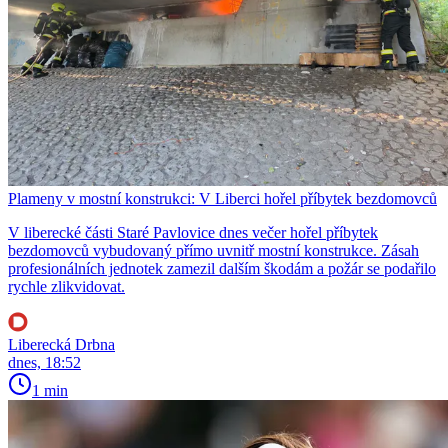
Plameny v mostní konstrukci: V Liberci hořel příbytek bezdomovců
V liberecké části Staré Pavlovice dnes večer hořel příbytek
bezdomovců vybudovaný přímo uvnitř mostní konstrukce. Zásah
profesionálních jednotek zamezil dalším škodám a požár se podařilo
rychle zlikvidovat.
Liberecká Drbna
dnes, 18:52
1 min