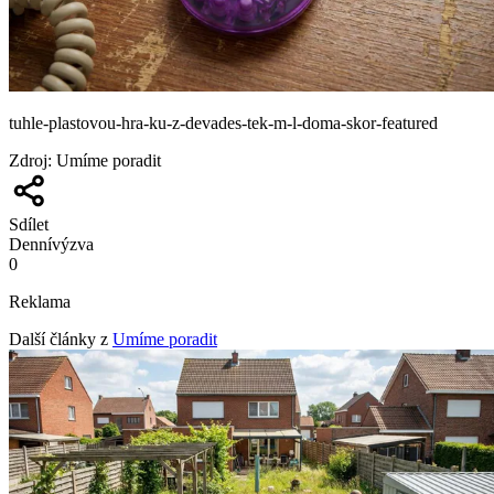
tuhle-plastovou-hra-ku-z-devades-tek-m-l-doma-skor-featured
Zdroj
:
Umíme poradit
Sdílet
Denní
výzva
0
Reklama
Další články z
Umíme poradit