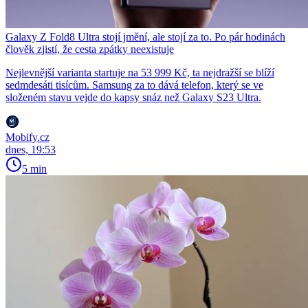
Galaxy Z Fold8 Ultra stojí jmění, ale stojí za to. Po pár hodinách
člověk zjistí, že cesta zpátky neexistuje
Nejlevnější varianta startuje na 53 999 Kč, ta nejdražší se blíží
sedmdesáti tisícům. Samsung za to dává telefon, který se ve
složeném stavu vejde do kapsy snáz než Galaxy S23 Ultra.
Mobify.cz
dnes, 19:53
5 min