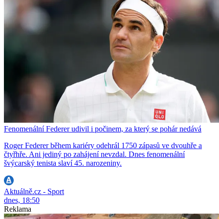
Fenomenální Federer udivil i počinem, za který se pohár nedává
Roger Federer během kariéry odehrál 1750 zápasů ve dvouhře a
čtyřhře. Ani jediný po zahájení nevzdal. Dnes fenomenální
švýcarský tenista slaví 45. narozeniny.
Aktuálně.cz - Sport
dnes, 18:50
Reklama