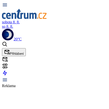
sobota 8. 8.
so 8. 8.
20°C
Přihlášení
Reklama