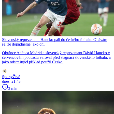
Slovenský reprezentant Hancko pálí do českého fotbalu: Obávám
se, že dopadneme jako oni
Obránce Atlética Madrid a slovenský reprezentant Dávid Hancko v
červencovém podcastu varoval před stagnací slovenského fotbalu, a
jako odstrašující příklad použil Česko.
SportyŽivě
dnes, 21:43
3 min