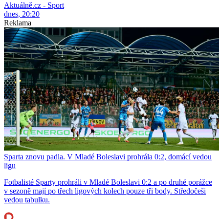
Aktuálně.cz - Sport
dnes, 20:20
Reklama
Sparta znovu padla. V Mladé Boleslavi prohrála 0:2, domácí vedou
ligu
Fotbalisté Sparty prohráli v Mladé Boleslavi 0:2 a po druhé porážce
v sezoně mají po třech ligových kolech pouze tři body. Středočeši
vedou tabulku.