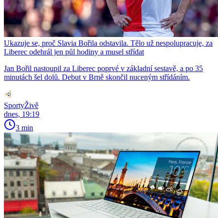
Ukazuje se, proč Slavia Bořila odstavila. Tělo už nespolupracuje, za
Liberec odehrál jen půl hodiny a musel střídat
Jan Bořil nastoupil za Liberec poprvé v základní sestavě, a po 35
minutách šel dolů. Debut v Brně skončil nuceným střídáním.
SportyŽivě
dnes, 19:19
3 min