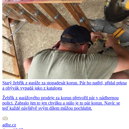
Starý žebřík z garáže za stopadesát korun. Pár ho natřel, přidal prkna
a obývák vypadá jako z katalogu
Žebřík z garážového prodeje za korun přetvořil pár v nádhernou
polici. Zabralo jim to jen chvilku a stálo je to pár korun. Navíc se
teď každé návštěvě svým dílem můžou pochlubit.
adbz.cz