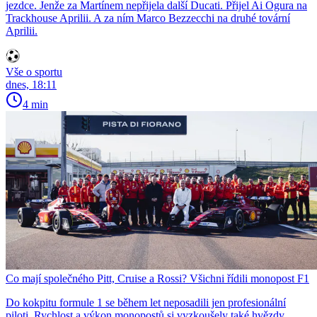
jezdce. Jenže za Martínem nepřijela další Ducati. Přijel Ai Ogura na
Trackhouse Aprilii. A za ním Marco Bezzecchi na druhé tovární
Aprilii.
Vše o sportu
dnes, 18:11
4 min
Co mají společného Pitt, Cruise a Rossi? Všichni řídili monopost F1
Do kokpitu formule 1 se během let neposadili jen profesionální
piloti. Rychlost a výkon monopostů si vyzkoušely také hvězdy