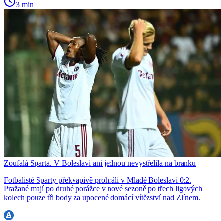
3 min
Zoufalá Sparta. V Boleslavi ani jednou nevystřelila na branku
Fotbalisté Sparty překvapivě prohráli v Mladé Boleslavi 0:2.
Pražané mají po druhé porážce v nové sezoně po třech ligových
kolech pouze tři body za upocené domácí vítězství nad Zlínem.