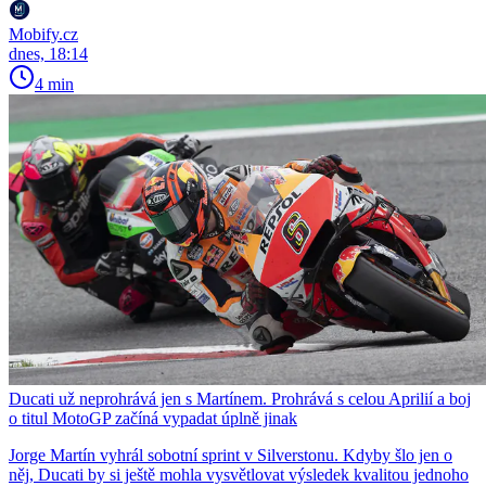
Mobify.cz
dnes, 18:14
4 min
Ducati už neprohrává jen s Martínem. Prohrává s celou Aprilií a boj
o titul MotoGP začíná vypadat úplně jinak
Jorge Martín vyhrál sobotní sprint v Silverstonu. Kdyby šlo jen o
něj, Ducati by si ještě mohla vysvětlovat výsledek kvalitou jednoho