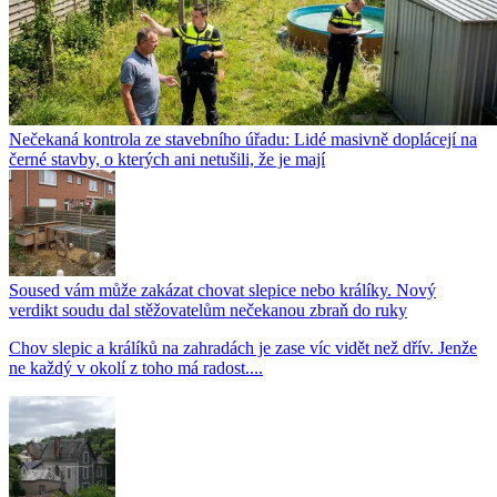
Nečekaná kontrola ze stavebního úřadu: Lidé masivně doplácejí na
černé stavby, o kterých ani netušili, že je mají
Soused vám může zakázat chovat slepice nebo králíky. Nový
verdikt soudu dal stěžovatelům nečekanou zbraň do ruky
Chov slepic a králíků na zahradách je zase víc vidět než dřív. Jenže
ne každý v okolí z toho má radost....