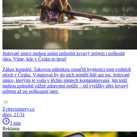
Jedovaté sinice mohou psům způsobit krvavý průjem i poškodit
játra. Víme, kde v Česku to hrozí
Zákaz koupání. Takovou nálepkou označili hygienici osm vodních
ploch v Česku. Vstupovat by do nich neměli lidé ani psi. Jedovaté
sinice, kterými je voda v těchto místech kontaminovaná, jim totiž
mohou způsobit vážné zdravotní potíže – od vyrážky přes krvavý
průjem až po poškození jater.
Zvirecizpravy.cz
dnes, 21:31
3 min
Reklama