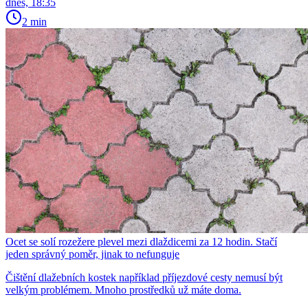
dnes, 18:35
2 min
Ocet se solí rozežere plevel mezi dlaždicemi za 12 hodin. Stačí
jeden správný poměr, jinak to nefunguje
Čištění dlažebních kostek například příjezdové cesty nemusí být
velkým problémem. Mnoho prostředků už máte doma.