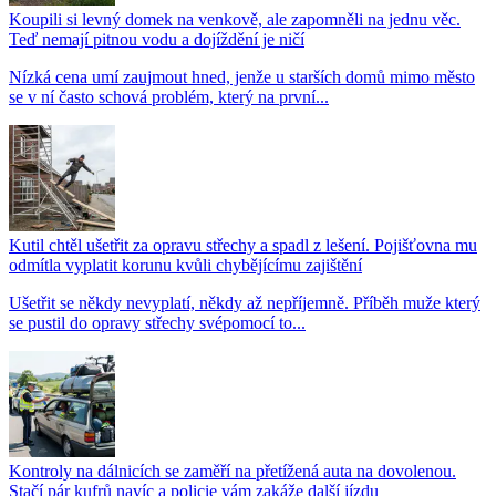
Koupili si levný domek na venkově, ale zapomněli na jednu věc.
Teď nemají pitnou vodu a dojíždění je ničí
Nízká cena umí zaujmout hned, jenže u starších domů mimo město
se v ní často schová problém, který na první...
Kutil chtěl ušetřit za opravu střechy a spadl z lešení. Pojišťovna mu
odmítla vyplatit korunu kvůli chybějícímu zajištění
Ušetřit se někdy nevyplatí, někdy až nepříjemně. Příběh muže který
se pustil do opravy střechy svépomocí to...
Kontroly na dálnicích se zaměří na přetížená auta na dovolenou.
Stačí pár kufrů navíc a policie vám zakáže další jízdu