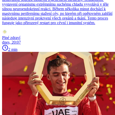
vystavení organismu extrémnímu suchému chladu vyvolává v těle
silnou neuroendokrinní reakci. Během několika minut dochází k
masivnímu perifernímu stažení cév, po kterém při opětovném zahřátí
následuje intenzivní prokrvení všech orgánů a tkání. Tento proces
funguje jako přirozený restart pro cévní i imunitní systém.
Plné zdraví
dnes, 20:07
2 min