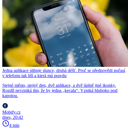
Jedna aplikace slibuje slunce, druhá déšť. Proč se předpovědi počasí
v telefonu tak liší a která má pravdu
Stejné město, stejný den, dvě aplikace, a dvě úplně jiné ikonky.
Rozdíl nevzniká tím, že by jedna „kecala“. Vzniká hluboko pod
kapotou.
Mobify.cz
dnes, 20:42
4 min