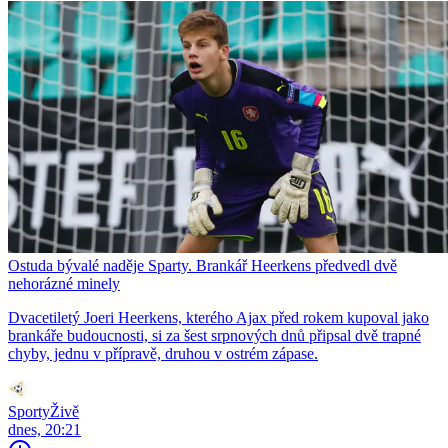
Ostuda bývalé naděje Sparty. Brankář Heerkens předvedl dvě
nehorázné minely
Dvacetiletý Joeri Heerkens, kterého Ajax před rokem kupoval jako
brankáře budoucnosti, si za šest srpnových dnů připsal dvě trapné
chyby, jednu v přípravě, druhou v ostrém zápase.
SportyŽivě
dnes, 20:21