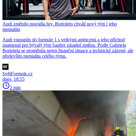
Audi změnilo pravidla hry. Bortoleto chválí nový tým i jeho
mentalitu
Audi vstoupilo do formule 1 s velkými ambicemi a jeho příchod
znamenal pro bývalý tým Sauber zásadní změnu. Podle Gabriela
Bortoleta se proměnila nejen finanční situace a technické zázemí, ale
především mentalita celého týmu.
SvětFormule.cz
dnes, 18:55
2 min