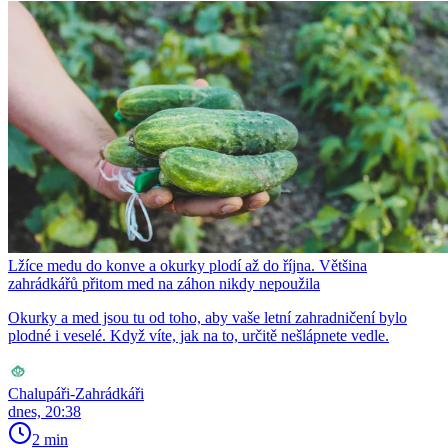
Lžíce medu do konve a okurky plodí až do října. Většina
zahrádkářů přitom med na záhon nikdy nepoužila
Okurky a med jsou tu od toho, aby vaše letní zahradničení bylo
plodné i veselé. Když víte, jak na to, určitě nešlápnete vedle.
Chalupáři-Zahrádkáři
dnes, 20:38
2 min