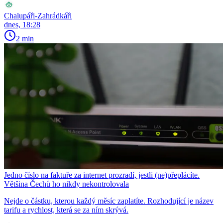
Chalupáři-Zahrádkáři
dnes, 18:28
2 min
Jedno číslo na faktuře za internet prozradí, jestli (ne)přeplácíte.
Většina Čechů ho nikdy nekontrolovala
Nejde o částku, kterou každý měsíc zaplatíte. Rozhodující je název
tarifu a rychlost, která se za ním skrývá.