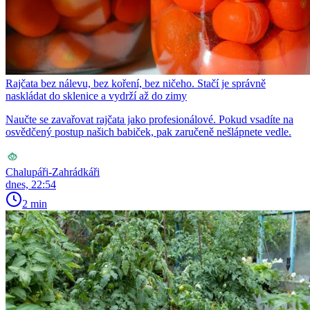
Rajčata bez nálevu, bez koření, bez ničeho. Stačí je správně
naskládat do sklenice a vydrží až do zimy
Naučte se zavařovat rajčata jako profesionálové. Pokud vsadíte na
osvědčený postup našich babiček, pak zaručeně nešlápnete vedle.
Chalupáři-Zahrádkáři
dnes, 22:54
2 min