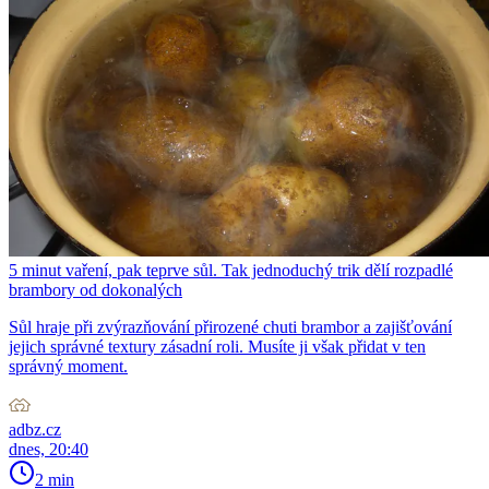
5 minut vaření, pak teprve sůl. Tak jednoduchý trik dělí rozpadlé
brambory od dokonalých
Sůl hraje při zvýrazňování přirozené chuti brambor a zajišťování
jejich správné textury zásadní roli. Musíte ji však přidat v ten
správný moment.
adbz.cz
dnes, 20:40
2 min