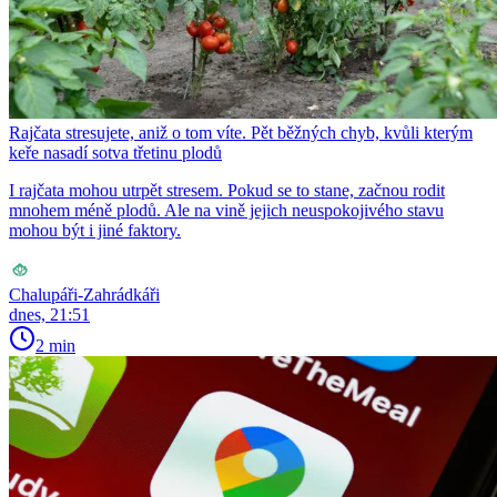
Rajčata stresujete, aniž o tom víte. Pět běžných chyb, kvůli kterým
keře nasadí sotva třetinu plodů
I rajčata mohou utrpět stresem. Pokud se to stane, začnou rodit
mnohem méně plodů. Ale na vině jejich neuspokojivého stavu
mohou být i jiné faktory.
Chalupáři-Zahrádkáři
dnes, 21:51
2 min