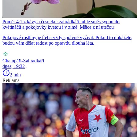
Poměr 4:1 z kávy a česneku: zahrádkáři tuhle směs sypou do
květináčů a pokojovky kvetou i v zimě. Mšice z ní utečou
Pokojové rostliny je třeba vždy správně vyživit. Pokud to dokážete,
budou vám dělat radost po opravdu dlouhá léta.
Chalupáři-Zahrádkáři
dnes, 19:32
2 min
Reklama