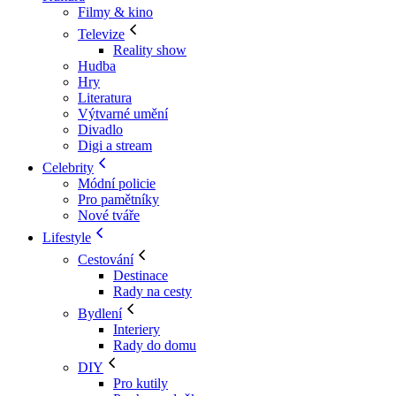
Filmy & kino
Televize
Reality show
Hudba
Hry
Literatura
Výtvarné umění
Divadlo
Digi a stream
Celebrity
Módní policie
Pro pamětníky
Nové tváře
Lifestyle
Cestování
Destinace
Rady na cesty
Bydlení
Interiery
Rady do domu
DIY
Pro kutily