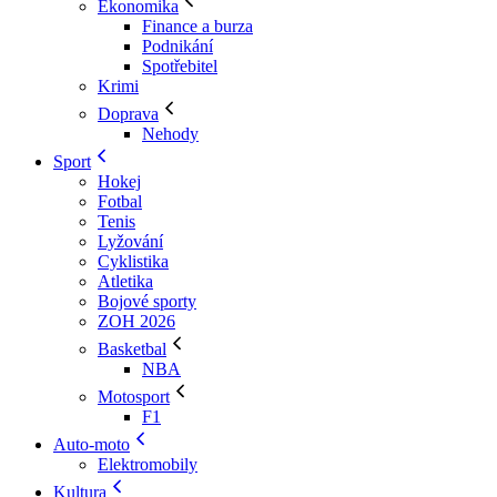
Ekonomika
Finance a burza
Podnikání
Spotřebitel
Krimi
Doprava
Nehody
Sport
Hokej
Fotbal
Tenis
Lyžování
Cyklistika
Atletika
Bojové sporty
ZOH 2026
Basketbal
NBA
Motosport
F1
Auto-moto
Elektromobily
Kultura