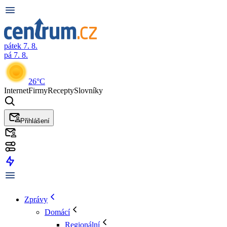
pátek 7. 8.
pá 7. 8.
26°C
Internet
Firmy
Recepty
Slovníky
Přihlášení
Zprávy
Domácí
Regionální