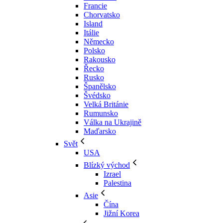
Francie
Chorvatsko
Island
Itálie
Německo
Polsko
Rakousko
Řecko
Rusko
Španělsko
Švédsko
Velká Británie
Rumunsko
Válka na Ukrajině
Maďarsko
Svět
USA
Blízký východ
Izrael
Palestina
Asie
Čína
Jižní Korea