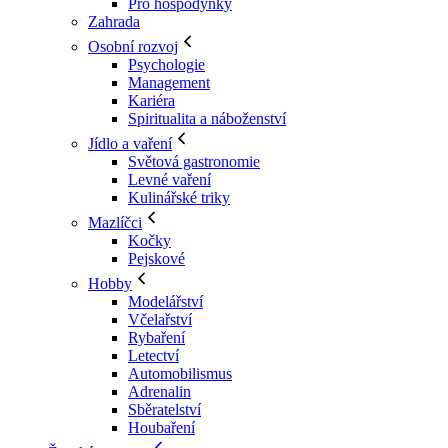
Pro hospodyňky
Zahrada
Osobní rozvoj
Psychologie
Management
Kariéra
Spiritualita a náboženství
Jídlo a vaření
Světová gastronomie
Levné vaření
Kulinářské triky
Mazlíčci
Kočky
Pejskové
Hobby
Modelářství
Včelařství
Rybaření
Letectví
Automobilismus
Adrenalin
Sběratelství
Houbaření