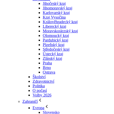
Jihočeský kraj
Jihomoravský kraj
Karlovarský kraj
Kraj Vysočina
Králověhradecký kraj
Liberecký kraj
Moravskoslezský kraj
Olomoucký kraj
Pardubický kraj
Plzeňský kraj
Středočeský kraj
Ústecký kraj
Zlínský kraj
Praha
Brno
Ostrava
Školství
Zdravotnictví
Politika
O počasí
Volby 2026
Zahraničí
Evropa
Slovensko