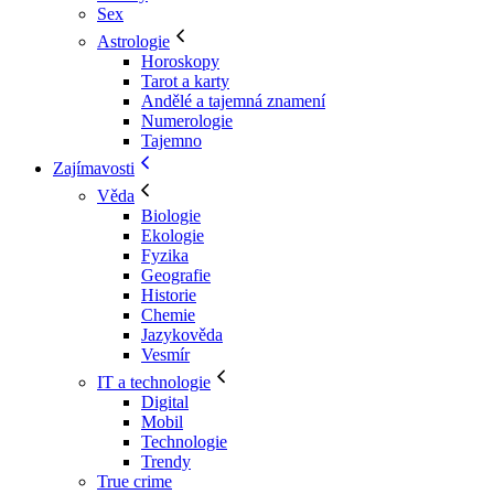
Sex
Astrologie
Horoskopy
Tarot a karty
Andělé a tajemná znamení
Numerologie
Tajemno
Zajímavosti
Věda
Biologie
Ekologie
Fyzika
Geografie
Historie
Chemie
Jazykověda
Vesmír
IT a technologie
Digital
Mobil
Technologie
Trendy
True crime