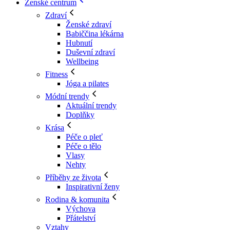
Ženské centrum
Zdraví
Ženské zdraví
Babiččina lékárna
Hubnutí
Duševní zdraví
Wellbeing
Fitness
Jóga a pilates
Módní trendy
Aktuální trendy
Doplňky
Krása
Péče o pleť
Péče o tělo
Vlasy
Nehty
Příběhy ze života
Inspirativní ženy
Rodina & komunita
Výchova
Přátelství
Vztahy