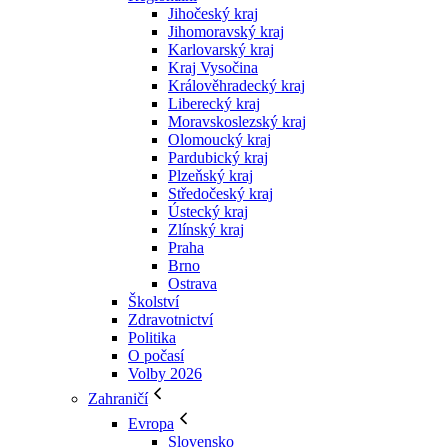
Jihočeský kraj
Jihomoravský kraj
Karlovarský kraj
Kraj Vysočina
Králověhradecký kraj
Liberecký kraj
Moravskoslezský kraj
Olomoucký kraj
Pardubický kraj
Plzeňský kraj
Středočeský kraj
Ústecký kraj
Zlínský kraj
Praha
Brno
Ostrava
Školství
Zdravotnictví
Politika
O počasí
Volby 2026
Zahraničí
Evropa
Slovensko