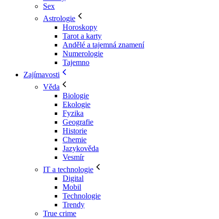
Sex
Astrologie
Horoskopy
Tarot a karty
Andělé a tajemná znamení
Numerologie
Tajemno
Zajímavosti
Věda
Biologie
Ekologie
Fyzika
Geografie
Historie
Chemie
Jazykověda
Vesmír
IT a technologie
Digital
Mobil
Technologie
Trendy
True crime