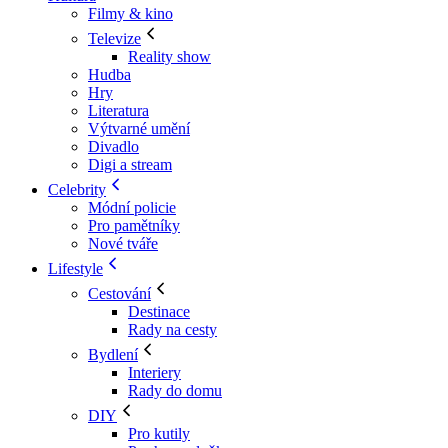
Filmy & kino
Televize
Reality show
Hudba
Hry
Literatura
Výtvarné umění
Divadlo
Digi a stream
Celebrity
Módní policie
Pro pamětníky
Nové tváře
Lifestyle
Cestování
Destinace
Rady na cesty
Bydlení
Interiery
Rady do domu
DIY
Pro kutily