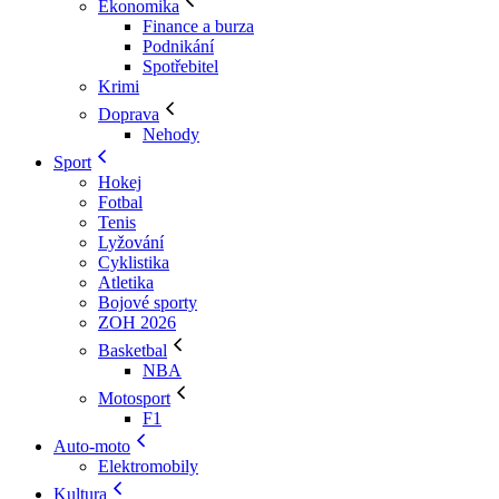
Ekonomika
Finance a burza
Podnikání
Spotřebitel
Krimi
Doprava
Nehody
Sport
Hokej
Fotbal
Tenis
Lyžování
Cyklistika
Atletika
Bojové sporty
ZOH 2026
Basketbal
NBA
Motosport
F1
Auto-moto
Elektromobily
Kultura