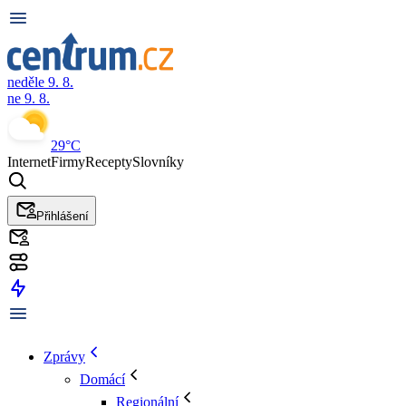
neděle 9. 8.
ne 9. 8.
29°C
Internet
Firmy
Recepty
Slovníky
Přihlášení
Zprávy
Domácí
Regionální