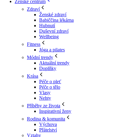
Ženské centrum
Zdraví
Ženské zdraví
Babiččina lékárna
Hubnutí
Duševní zdraví
Wellbeing
Fitness
Jóga a pilates
Módní trendy
Aktuální trendy
Doplňky
Krása
Péče o pleť
Péče o tělo
Vlasy
Nehty
Příběhy ze života
Inspirativní ženy
Rodina & komunita
Výchova
Přátelství
Vztahy