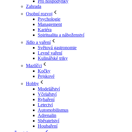
Pro hospodyňky
Zahrada
Osobní rozvoj
Psychologie
Management
Kariéra
Spiritualita a náboženství
Jídlo a vaření
Světová gastronomie
Levné vaření
Kulinářské triky
Mazlíčci
Kočky
Pejskové
Hobby
Modelářství
Včelařství
Rybaření
Letectví
Automobilismus
Adrenalin
Sběratelství
Houbaření