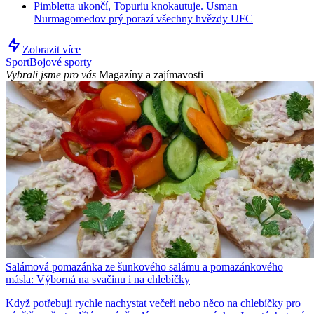
Pimbletta ukončí, Topuriu knokautuje. Usman
Nurmagomedov prý porazí všechny hvězdy UFC
Zobrazit více
Sport
Bojové sporty
Vybrali jsme pro vás
Magazíny a zajímavosti
Salámová pomazánka ze šunkového salámu a pomazánkového
másla: Výborná na svačinu i na chlebíčky
Když potřebuji rychle nachystat večeři nebo něco na chlebíčky pro