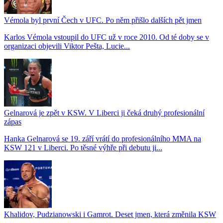
Vémola byl první Čech v UFC. Po něm přišlo dalších pět jmen
Karlos Vémola vstoupil do UFC už v roce 2010. Od té doby se v
organizaci objevili Viktor Pešta, Lucie...
Gelnarová je zpět v KSW. V Liberci ji čeká druhý profesionální
zápas
Hanka Gelnarová se 19. září vrátí do profesionálního MMA na
KSW 121 v Liberci. Po těsné výhře při debutu ji...
Khalidov, Pudzianowski i Gamrot. Deset jmen, která změnila KSW