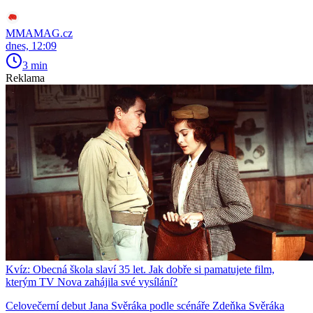
MMAMAG.cz
dnes, 12:09
3 min
Reklama
Kvíz: Obecná škola slaví 35 let. Jak dobře si pamatujete film,
kterým TV Nova zahájila své vysílání?
Celovečerní debut Jana Svěráka podle scénáře Zdeňka Svěráka