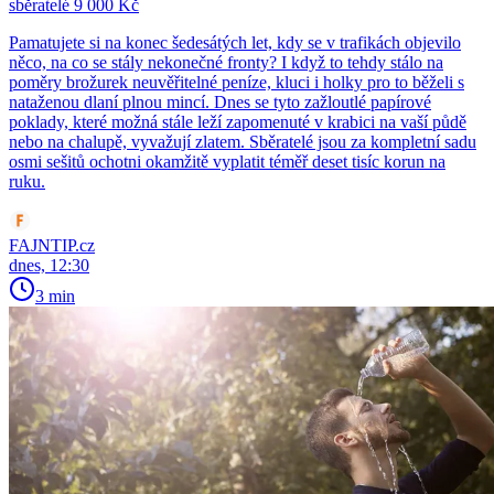
sběratelé 9 000 Kč
Pamatujete si na konec šedesátých let, kdy se v trafikách objevilo
něco, na co se stály nekonečné fronty? I když to tehdy stálo na
poměry brožurek neuvěřitelné peníze, kluci i holky pro to běželi s
nataženou dlaní plnou mincí. Dnes se tyto zažloutlé papírové
poklady, které možná stále leží zapomenuté v krabici na vaší půdě
nebo na chalupě, vyvažují zlatem. Sběratelé jsou za kompletní sadu
osmi sešitů ochotni okamžitě vyplatit téměř deset tisíc korun na
ruku.
FAJNTIP.cz
dnes, 12:30
3 min