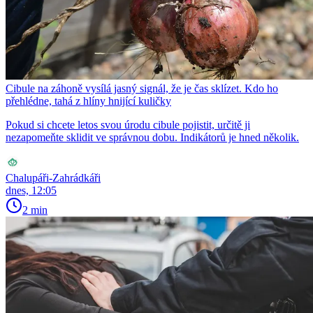
Cibule na záhoně vysílá jasný signál, že je čas sklízet. Kdo ho
přehlédne, tahá z hlíny hnijící kuličky
Pokud si chcete letos svou úrodu cibule pojistit, určitě ji
nezapomeňte sklidit ve správnou dobu. Indikátorů je hned několik.
Chalupáři-Zahrádkáři
dnes, 12:05
2 min