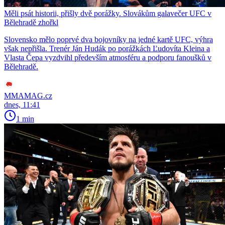
Měli psát historii, přišly dvě porážky. Slovákům galavečer UFC v
Bělehradě zhořkl
Slovensko mělo poprvé dva bojovníky na jedné kartě UFC, výhra
však nepřišla. Trenér Ján Hudák po porážkách Ľudovíta Kleina a
Vlasta Čepa vyzdvihl především atmosféru a podporu fanoušků v
Bělehradě.
MMAMAG.cz
dnes, 11:41
1 min