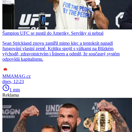
Šampion UFC se pustil do Ameriky. Servítky si nebral
Sean Strickland znovu zamířil mimo klec a tentokrát napadl
fungování vlastní země. Kritiku spojil s válkami na Blízkém
východě, zdravotnictvím i Íránem a odmítl, že současný systém
odpovídá kapitalismu.
MMAMAG.cz
dnes, 12:23
1 min
Reklama