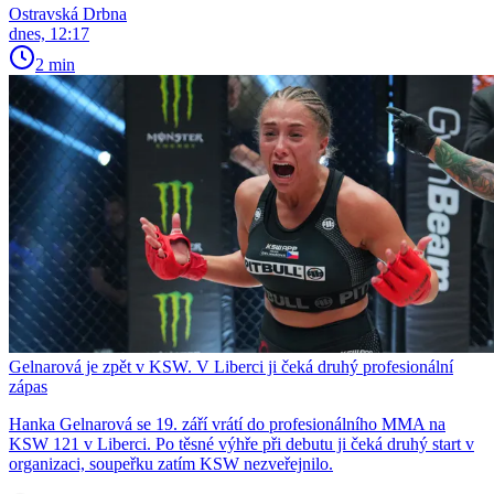
Ostravská Drbna
dnes, 12:17
2 min
Gelnarová je zpět v KSW. V Liberci ji čeká druhý profesionální
zápas
Hanka Gelnarová se 19. září vrátí do profesionálního MMA na
KSW 121 v Liberci. Po těsné výhře při debutu ji čeká druhý start v
organizaci, soupeřku zatím KSW nezveřejnilo.