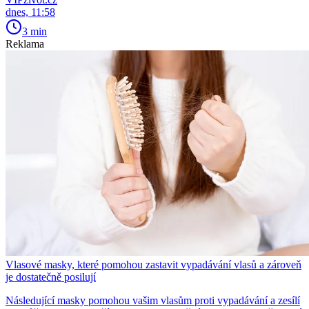
dnes, 11:58
3 min
Reklama
Vlasové masky, které pomohou zastavit vypadávání vlasů a zároveň
je dostatečně posilují
Následující masky pomohou vašim vlasům proti vypadávání a zesílí