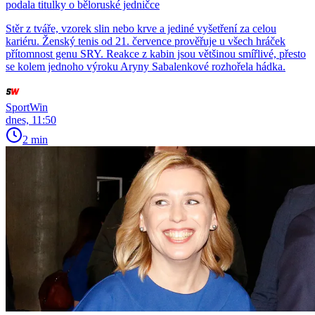
podala titulky o běloruské jedničce
Stěr z tváře, vzorek slin nebo krve a jediné vyšetření za celou
kariéru. Ženský tenis od 21. července prověřuje u všech hráček
přítomnost genu SRY. Reakce z kabin jsou většinou smířlivé, přesto
se kolem jednoho výroku Aryny Sabalenkové rozhořela hádka.
SportWin
dnes, 11:50
2 min