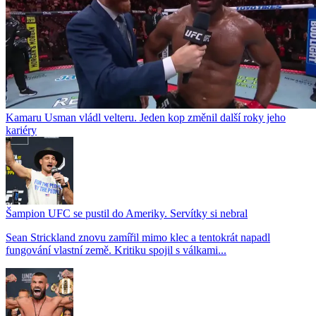
Kamaru Usman vládl velteru. Jeden kop změnil další roky jeho
kariéry
Šampion UFC se pustil do Ameriky. Servítky si nebral
Sean Strickland znovu zamířil mimo klec a tentokrát napadl
fungování vlastní země. Kritiku spojil s válkami...