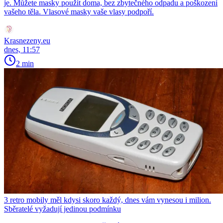
je. Můžete masky použít doma, bez zbytečného odpadu a poškození
vašeho těla. Vlasové masky vaše vlasy podpoří.
Krasnezeny.eu
dnes, 11:57
2 min
3 retro mobily měl kdysi skoro každý, dnes vám vynesou i milion.
Sběratelé vyžadují jedinou podmínku