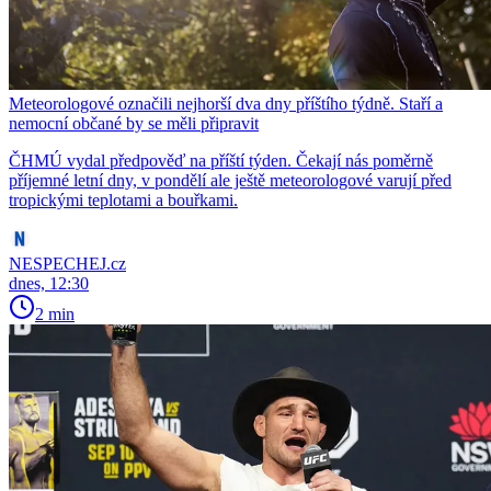
Meteorologové označili nejhorší dva dny příštího týdně. Staří a
nemocní občané by se měli připravit
ČHMÚ vydal předpověď na příští týden. Čekají nás poměrně
příjemné letní dny, v pondělí ale ještě meteorologové varují před
tropickými teplotami a bouřkami.
NESPECHEJ.cz
dnes, 12:30
2 min