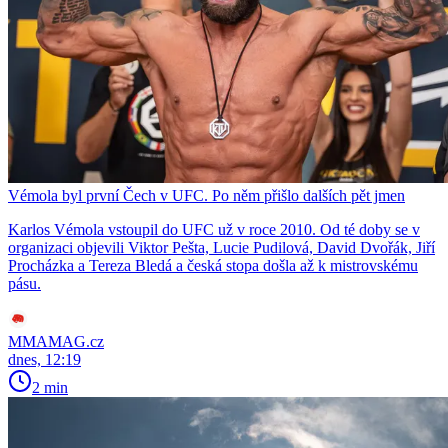
Vémola byl první Čech v UFC. Po něm přišlo dalších pět jmen
Karlos Vémola vstoupil do UFC už v roce 2010. Od té doby se v
organizaci objevili Viktor Pešta, Lucie Pudilová, David Dvořák, Jiří
Procházka a Tereza Bledá a česká stopa došla až k mistrovskému
pásu.
MMAMAG.cz
dnes, 12:19
2 min