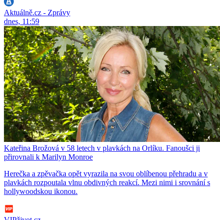
Aktuálně.cz - Zprávy
dnes, 11:59
Kateřina Brožová v 58 letech v plavkách na Orlíku. Fanoušci ji
přirovnali k Marilyn Monroe
Herečka a zpěvačka opět vyrazila na svou oblíbenou přehradu a v
plavkách rozpoutala vlnu obdivných reakcí. Mezi nimi i srovnání s
hollywoodskou ikonou.
VIPživot.cz