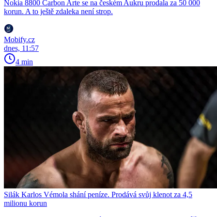
Nokia 8800 Carbon Arte se na českém Aukru prodala za 50 000
korun. A to ještě zdaleka není strop.
Mobify.cz
dnes, 11:57
4 min
Silák Karlos Vémola shání peníze. Prodává svůj klenot za 4,5
milionu korun