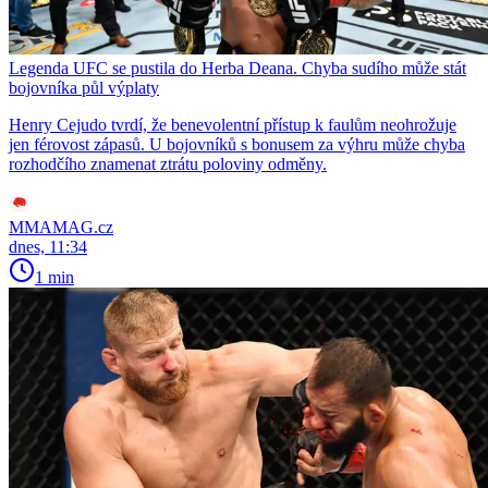
Legenda UFC se pustila do Herba Deana. Chyba sudího může stát
bojovníka půl výplaty
Henry Cejudo tvrdí, že benevolentní přístup k faulům neohrožuje
jen férovost zápasů. U bojovníků s bonusem za výhru může chyba
rozhodčího znamenat ztrátu poloviny odměny.
MMAMAG.cz
dnes, 11:34
1 min