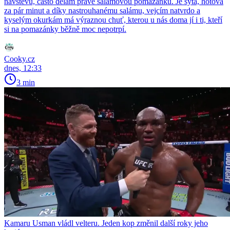
návštěvu, často dělám právě salámovou pomazánku. Je sytá, hotová
za pár minut a díky nastrouhanému salámu, vejcím natvrdo a
kyselým okurkám má výraznou chuť, kterou u nás doma jí i ti, kteří
si na pomazánky běžně moc nepotrpí.
Cooky.cz
dnes, 12:33
3 min
Kamaru Usman vládl velteru. Jeden kop změnil další roky jeho