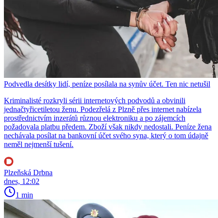
Podvedla desítky lidí, peníze posílala na synův účet. Ten nic netušil
Kriminalisté rozkryli sérii internetových podvodů a obvinili
jednačtyřicetiletou ženu. Podezřelá z Plzně přes internet nabízela
prostřednictvím inzerátů různou elektroniku a po zájemcích
požadovala platbu předem. Zboží však nikdy nedostali. Peníze žena
nechávala posílat na bankovní účet svého syna, který o tom údajně
neměl nejmenší tušení.
Plzeňská Drbna
dnes, 12:02
1 min