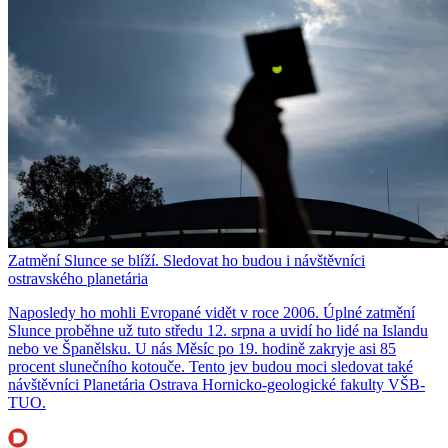
Zatmění Slunce se blíží. Sledovat ho budou i návštěvníci
ostravského planetária
Naposledy ho mohli Evropané vidět v roce 2006. Úplné zatmění
Slunce proběhne už tuto středu 12. srpna a uvidí ho lidé na Islandu
nebo ve Španělsku. U nás Měsíc po 19. hodině zakryje asi 85
procent slunečního kotouče. Tento jev budou moci sledovat také
návštěvníci Planetária Ostrava Hornicko-geologické fakulty VŠB-
TUO.