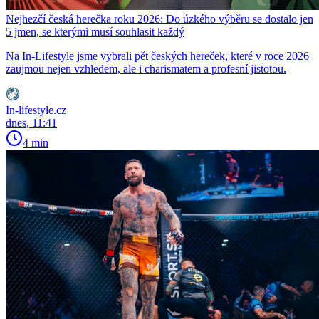
Nejhezčí česká herečka roku 2026: Do úzkého výběru se dostalo jen
5 jmen, se kterými musí souhlasit každý
Na In-Lifestyle jsme vybrali pět českých hereček, které v roce 2026
zaujmou nejen vzhledem, ale i charismatem a profesní jistotou.
In-lifestyle.cz
dnes, 11:41
4 min