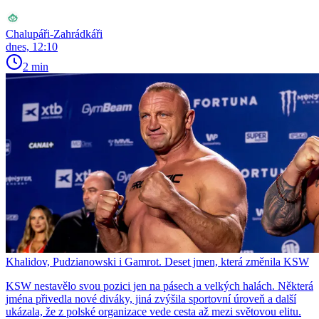
Chalupáři-Zahrádkáři
dnes, 12:10
2 min
Khalidov, Pudzianowski i Gamrot. Deset jmen, která změnila KSW
KSW nestavělo svou pozici jen na pásech a velkých halách. Některá
jména přivedla nové diváky, jiná zvýšila sportovní úroveň a další
ukázala, že z polské organizace vede cesta až mezi světovou elitu.