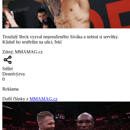
Troufalý Beck vyzval neporaženého Siváka a nebral si servítky.
Klidně ho sestřelím na ulici, řekl
Zdroj
:
MMAMAG.cz
Sdílet
Denní
výzva
0
Reklama
Další články z
MMAMAG.cz