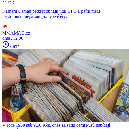
kariéry
Kamaru Usman pětkrát obhájil titul UFC a patřil mezi
nejdominantnější šampiony své éry.
MMAMAG.cz
dnes, 12:30
2 min
V roce 1968 stál 9,50 Kčs, dnes za sadu osmi kusů nabízejí