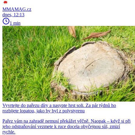
MMAMAG.cz
dnes, 12:13
1 min
Vyvrtejte do pařezu díry a nasypte hrst soli. Za pár týdnů ho
rozbijete lopatou, jako by byl z polystyrenu
Pařez vám na zahradě nemusí překážet věčně. Naopak – když si při
jeho odstraňování vezmete k ruce docela obyčejnou sůl, zmizí
rychle.