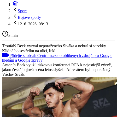
Sport
Bojové sporty
12. 6. 2026, 08:13
3 min
Troufalý Beck vyzval neporaženého Siváka a nebral si servítky.
Klidně ho sestřelím na ulici, řekl
Přidejte si obsah Centrum.cz do oblíbených zdrojů pro Google
hledání a Google zprávy
Antonín Beck využil tiskovou konferenci RFA k nejostřejší výzvě,
jakou česká bojová scéna letos slyšela. Adresátem byl neporažený
Václav Sivák.