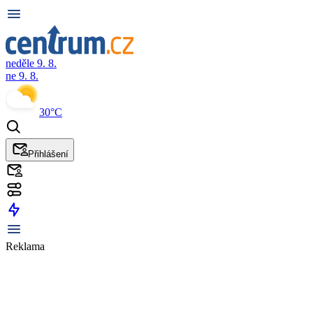
neděle 9. 8.
ne 9. 8.
30°C
Přihlášení
Reklama