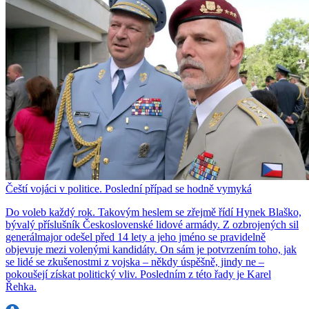
Čeští vojáci v politice. Poslední případ se hodně vymyká
Do voleb každý rok. Takovým heslem se zřejmě řídí Hynek Blaško,
bývalý příslušník Československé lidové armády. Z ozbrojených sil
generálmajor odešel před 14 lety a jeho jméno se pravidelně
objevuje mezi volenými kandidáty. On sám je potvrzením toho, jak
se lidé se zkušenostmi z vojska – někdy úspěšně, jindy ne –
pokoušejí získat politický vliv. Posledním z této řady je Karel
Řehka.