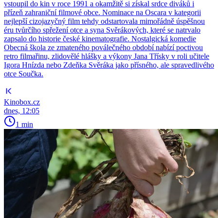
vstoupil do kin v roce 1991 a okamžitě si získal srdce diváků i
přízeň zahraniční filmové obce. Nominace na Oscara v kategorii
nejlepší cizojazyčný film tehdy odstartovala mimořádně úspěšnou
éru tvůrčího spřežení otce a syna Svěrákových, které se natrvalo
zapsalo do historie české kinematografie. Nostalgická komedie
Obecná škola ze zmateného poválečného období nabízí poctivou
retro filmařinu, zlidovělé hlášky a výkony Jana Třísky v roli učitele
Igora Hnízda nebo Zdeňka Svěráka jako přísného, ale spravedlivého
otce Součka.
Kinobox.cz
dnes, 12:05
1 min