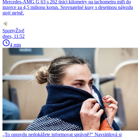
Mercedes-AMG G 63 s 262 tisíci kilometry na tachometru míří do
inzerce za 4,5 milionu korun. Srovnatelné kusy s desetinou nájezdu
stojí stejně.
SportyŽivě
dnes, 11:52
4 min
„To opravdu nedokážete informovat správně?" Navrátilová si