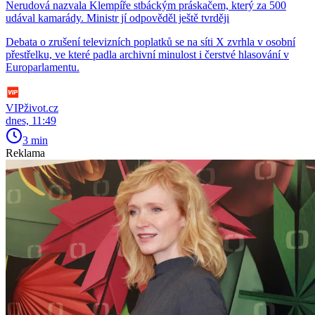
Nerudová nazvala Klempíře stbáckým práskačem, který za 500
udával kamarády. Ministr jí odpověděl ještě tvrději
Debata o zrušení televizních poplatků se na síti X zvrhla v osobní
přestřelku, ve které padla archivní minulost i čerstvé hlasování v
Europarlamentu.
VIPživot.cz
dnes, 11:49
3 min
Reklama