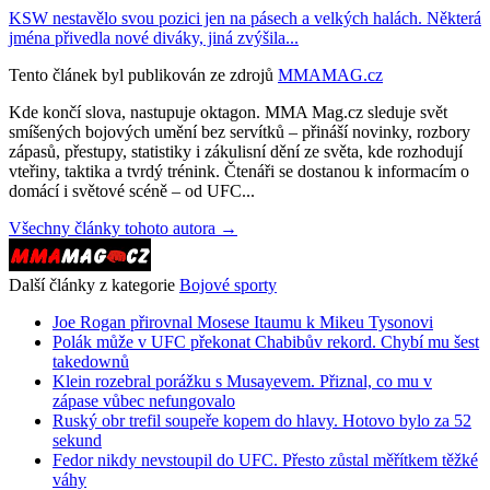
KSW nestavělo svou pozici jen na pásech a velkých halách. Některá
jména přivedla nové diváky, jiná zvýšila...
Tento článek byl publikován ze zdrojů
MMAMAG.cz
Kde končí slova, nastupuje oktagon. MMA Mag.cz sleduje svět
smíšených bojových umění bez servítků – přináší novinky, rozbory
zápasů, přestupy, statistiky i zákulisní dění ze světa, kde rozhodují
vteřiny, taktika a tvrdý trénink. Čtenáři se dostanou k informacím o
domácí i světové scéně – od UFC...
Všechny články tohoto autora →
Další články z kategorie
Bojové sporty
Joe Rogan přirovnal Mosese Itaumu k Mikeu Tysonovi
Polák může v UFC překonat Chabibův rekord. Chybí mu šest
takedownů
Klein rozebral porážku s Musayevem. Přiznal, co mu v
zápase vůbec nefungovalo
Ruský obr trefil soupeře kopem do hlavy. Hotovo bylo za 52
sekund
Fedor nikdy nevstoupil do UFC. Přesto zůstal měřítkem těžké
váhy