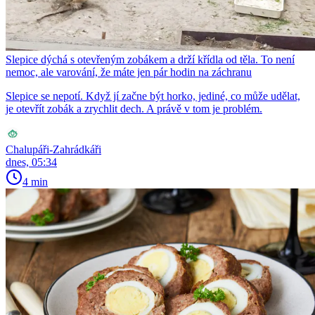
Slepice dýchá s otevřeným zobákem a drží křídla od těla. To není
nemoc, ale varování, že máte jen pár hodin na záchranu
Slepice se nepotí. Když jí začne být horko, jediné, co může udělat,
je otevřít zobák a zrychlit dech. A právě v tom je problém.
Chalupáři-Zahrádkáři
dnes, 05:34
4 min