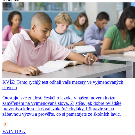
KVÍZ: Tento rychlý test odhalí vaše mezery ve vyjmenovaných
slovech
Otestujte své znalosti českého jazyka v našem novém kvízu
zaměřeném na vyjmenovaná slova. Zjistěte, jak dobře ovládáte
pravopis a kde se skrývají zákeřné chytáky. Připravte se na
zábavnou výzvu a prověřte, co si pamatujete ze školních lavic.
FAJNTIP.cz