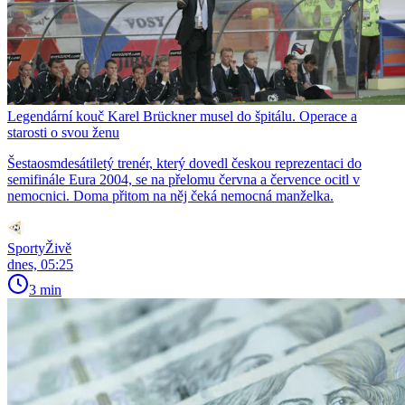
Legendární kouč Karel Brückner musel do špitálu. Operace a
starosti o svou ženu
Šestaosmdesátiletý trenér, který dovedl českou reprezentaci do
semifinále Eura 2004, se na přelomu června a července ocitl v
nemocnici. Doma přitom na něj čeká nemocná manželka.
SportyŽivě
dnes, 05:25
3 min