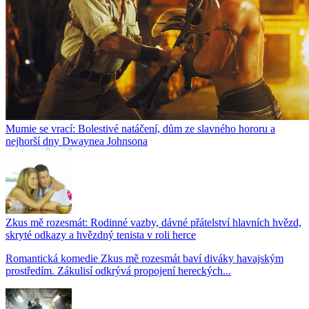
Mumie se vrací: Bolestivé natáčení, dům ze slavného hororu a
nejhorší dny Dwaynea Johnsona
Zkus mě rozesmát: Rodinné vazby, dávné přátelství hlavních hvězd,
skryté odkazy a hvězdný tenista v roli herce
Romantická komedie Zkus mě rozesmát baví diváky havajským
prostředím. Zákulisí odkrývá propojení hereckých...