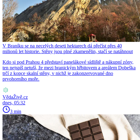
V Braníku se na necelých deseti hektarech dá přečíst přes 40
milionů let historie. Stěny jsou plné zkamenělin, stačí se natáhnout
Kdo si pod Prahou 4 představí panelákové sídliště a nákupní zóny,
ten nejspíš netuší, že mezi branickým hřbitovem a areálem Dobeška
trčí z kopce skalní stěny, v nichž je zakonzervované dno
prvohorního moře.
VědaŽivě.cz
dnes, 05:32
3 min