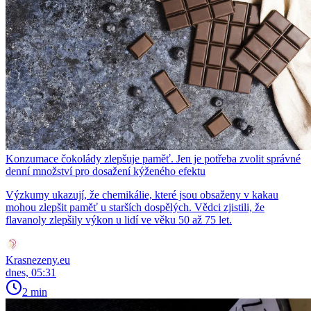
Konzumace čokolády zlepšuje paměť. Jen je potřeba zvolit správné
denní množství pro dosažení kýženého efektu
Výzkumy ukazují, že chemikálie, které jsou obsaženy v kakau
mohou zlepšit paměť u starších dospělých. Vědci zjistili, že
flavanoly zlepšily výkon u lidí ve věku 50 až 75 let.
Krasnezeny.eu
dnes, 05:31
2 min