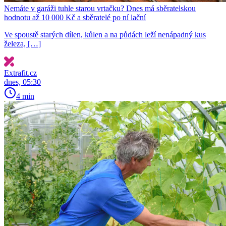
Nemáte v garáži tuhle starou vrtačku? Dnes má sběratelskou
hodnotu až 10 000 Kč a sběratelé po ní lační
Ve spoustě starých dílen, kůlen a na půdách leží nenápadný kus
železa, […]
Extrafit.cz
dnes, 05:30
4 min