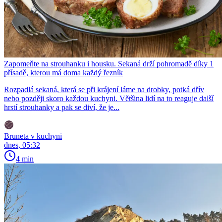
Zapomeňte na strouhanku i housku. Sekaná drží pohromadě díky 1
přísadě, kterou má doma každý řezník
Rozpadlá sekaná, která se při krájení láme na drobky, potká dřív
nebo později skoro každou kuchyni. Většina lidí na to reaguje další
hrstí strouhanky a pak se diví, že je...
Bruneta v kuchyni
dnes, 05:32
4 min