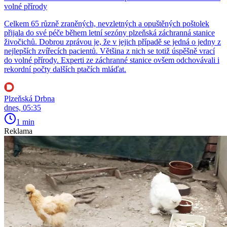
volné přírody
Celkem 65 různě zraněných, nevzletných a opuštěných poštolek
přijala do své péče během letní sezóny plzeňská záchranná stanice
živočichů. Dobrou zprávou je, že v jejich případě se jedná o jedny z
nejlepších zvířecích pacientů. Většina z nich se totiž úspěšně vrací
do volné přírody. Experti ze záchranné stanice ovšem odchovávali i
rekordní počty dalších ptačích mláďat.
Plzeňská Drbna
dnes, 05:35
1 min
Reklama