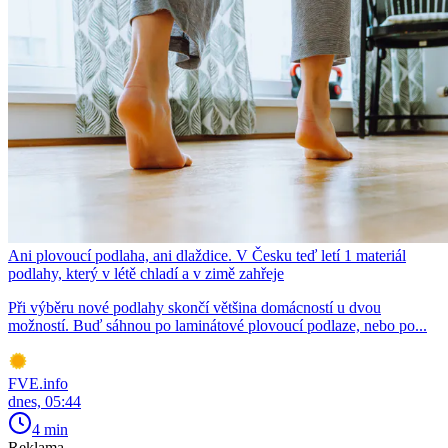
Ani plovoucí podlaha, ani dlaždice. V Česku teď letí 1 materiál
podlahy, který v létě chladí a v zimě zahřeje
Při výběru nové podlahy skončí většina domácností u dvou
možností. Buď sáhnou po laminátové plovoucí podlaze, nebo po...
FVE.info
dnes, 05:44
4 min
Reklama