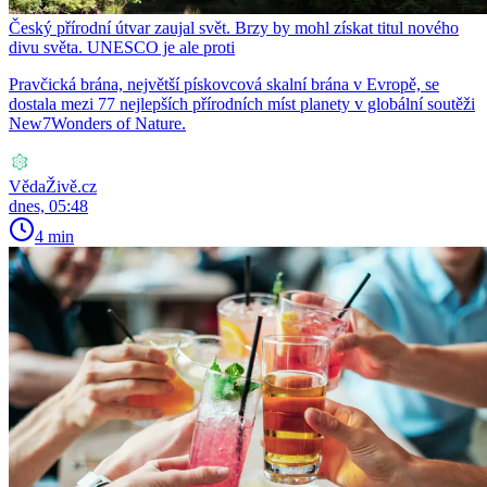
Český přírodní útvar zaujal svět. Brzy by mohl získat titul nového
divu světa. UNESCO je ale proti
Pravčická brána, největší pískovcová skalní brána v Evropě, se
dostala mezi 77 nejlepších přírodních míst planety v globální soutěži
New7Wonders of Nature.
VědaŽivě.cz
dnes, 05:48
4 min