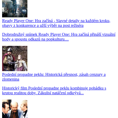
Ready Player One: Hra začíná - Slavné detaily na každém kroku,
obavy z konkurence a užší výběr na post režiséra
Dobrodružný snímek Ready Player One: Hra začíná přináší vizuální
hody a spoustu odkazů na popkulturu....
Poslední propadne peklu: Historická přesnost, zásah cenzury a
zlomenina
Historický film Poslední propadne peklu kombinuje pohádku s
krutou realitou doby. Zákulisí natáčení odkrývá...