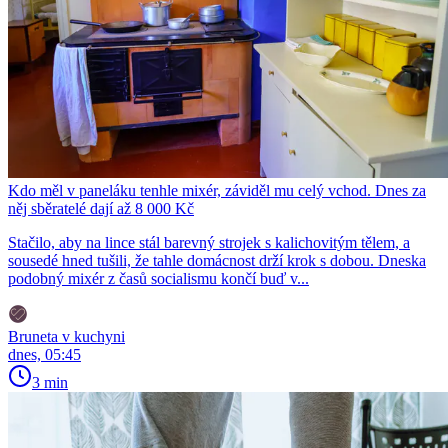
Kdo měl v paneláku tenhle mixér, záviděl mu celý vchod. Dnes za
něj sběratelé dají až 8 000 Kč
Stačilo, aby na lince stál barevný strojek s kalichovitým tělem, a
sousedé hned tušili, že tahle domácnost drží krok s dobou. Dneska
podobný mixér z časů socialismu končí buď v...
Bruneta v kuchyni
dnes, 05:45
3 min