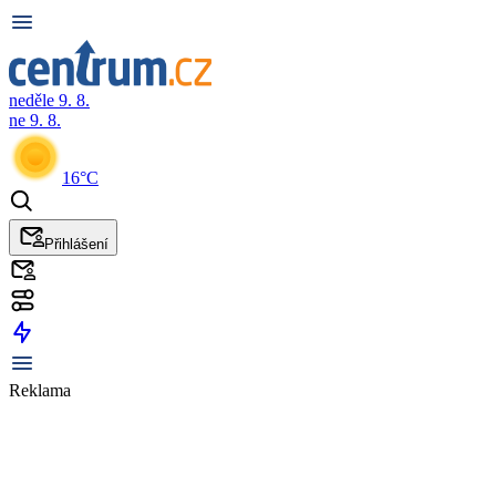
neděle 9. 8.
ne 9. 8.
16°C
Přihlášení
Reklama