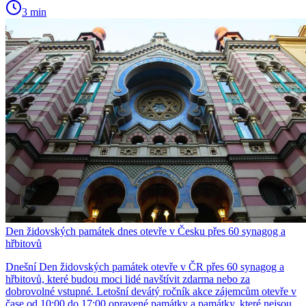
3 min
Den židovských památek dnes otevře v Česku přes 60 synagog a
hřbitovů
Dnešní Den židovských památek otevře v ČR přes 60 synagog a
hřbitovů, které budou moci lidé navštívit zdarma nebo za
dobrovolné vstupné. Letošní devátý ročník akce zájemcům otevře v
čase od 10:00 do 17:00 opravené památky a památky, které nejsou