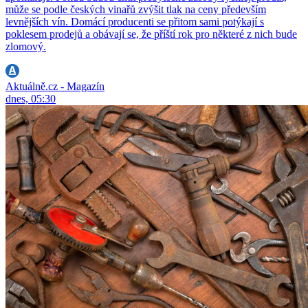
může se podle českých vinařů zvýšit tlak na ceny především
levnějších vín. Domácí producenti se přitom sami potýkají s
poklesem prodejů a obávají se, že příští rok pro některé z nich bude
zlomový.
Aktuálně.cz - Magazín
dnes, 05:30