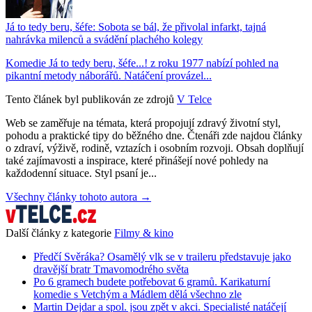
Já to tedy beru, šéfe: Sobota se bál, že přivolal infarkt, tajná
nahrávka milenců a svádění plachého kolegy
Komedie Já to tedy beru, šéfe...! z roku 1977 nabízí pohled na
pikantní metody náborářů. Natáčení provázel...
Tento článek byl publikován ze zdrojů
V Telce
Web se zaměřuje na témata, která propojují zdravý životní styl,
pohodu a praktické tipy do běžného dne. Čtenáři zde najdou články
o zdraví, výživě, rodině, vztazích i osobním rozvoji. Obsah doplňují
také zajímavosti a inspirace, které přinášejí nové pohledy na
každodenní situace. Styl psaní je...
Všechny články tohoto autora →
Další články z kategorie
Filmy & kino
Předčí Svěráka? Osamělý vlk se v traileru představuje jako
dravější bratr Tmavomodrého světa
Po 6 gramech budete potřebovat 6 gramů. Karikaturní
komedie s Vetchým a Mádlem dělá všechno zle
Martin Dejdar a spol. jsou zpět v akci. Specialisté natáčejí