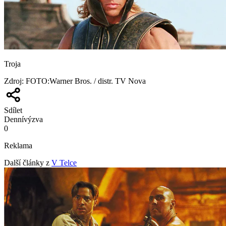
Troja
Zdroj
:
FOTO:Warner Bros. / distr. TV Nova
Sdílet
Denní
výzva
0
Reklama
Další články z
V Telce