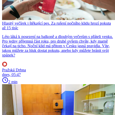
Hlasitý večírek i štěkající pes. Za rušení nočního klidu hrozí pokuta
až 15 tisíc
Léto láká k posezení na balkoně a dlouhým večerům s přáteli venku.
Pro jedny příjemná část roku, pro druhé ovšem chvíle, kdy marně
čekají na ticho. Noční klid má přitom v Česku jasná pravidla. Víte,
jakou můžete za hluk dostat pokutu, anebo kdy můžete bránit svůj
spánek?
Pražská Drbna
dnes, 05:47
2 min