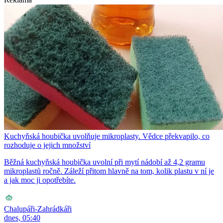
Kuchyňská houbička uvolňuje mikroplasty. Vědce překvapilo, co
rozhoduje o jejich množství
Běžná kuchyňská houbička uvolní při mytí nádobí až 4,2 gramu
mikroplastů ročně. Záleží přitom hlavně na tom, kolik plastu v ní je
a jak moc ji opotřebíte.
Chalupáři-Zahrádkáři
dnes, 05:40