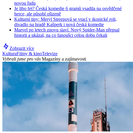
novou řadu
Je libo fet? Česká komedie 6 gramů vsadila na osvědčené
herce, ale působí ošizeně
Kulturní tipy: Meryl Streepová se vrací v ikonické roli,
divadlo na hradě Kašperk i nová česká komedie
Marvel po letech znovu slaví. Nový Spider-Man přepsal
historii a ukázal, na co fanoušci celou dobu čekali
Zobrazit více
Kultura
Filmy & kino
Televize
Vybrali jsme pro vás
Magazíny a zajímavosti