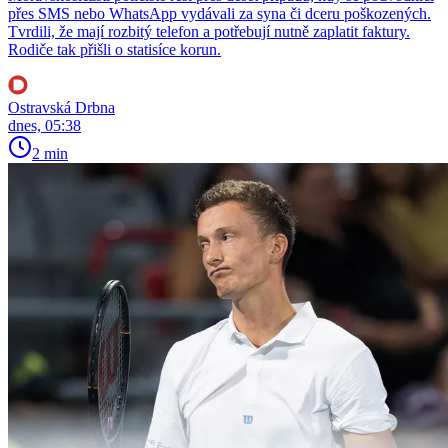
přes SMS nebo WhatsApp vydávali za syna či dceru poškozených.
Tvrdili, že mají rozbitý telefon a potřebují nutně zaplatit faktury.
Rodiče tak přišli o statisíce korun.
Ostravská Drbna
dnes, 05:38
2 min