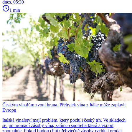
dnes, 05:30
1 min
Českým vinařům zvoní hrana. Přebytek vína z Itálie může zaplavit
Evropu
Italská vinařství mají problém, který pocítí i český trh. Ve skladech
se jim hromadí zásoby vína, zatímco spotřeba klesá a export
zpomaluje. Pokud budou chtít přebytečné zásoby rychleji prodat,