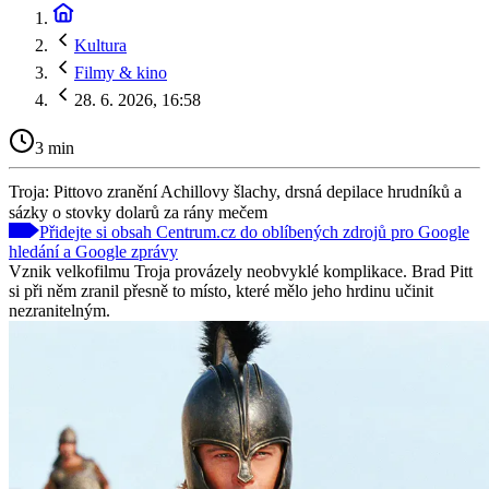
Kultura
Filmy & kino
28. 6. 2026, 16:58
3 min
Troja: Pittovo zranění Achillovy šlachy, drsná depilace hrudníků a
sázky o stovky dolarů za rány mečem
Přidejte si obsah Centrum.cz do oblíbených zdrojů pro Google
hledání a Google zprávy
Vznik velkofilmu Troja provázely neobvyklé komplikace. Brad Pitt
si při něm zranil přesně to místo, které mělo jeho hrdinu učinit
nezranitelným.