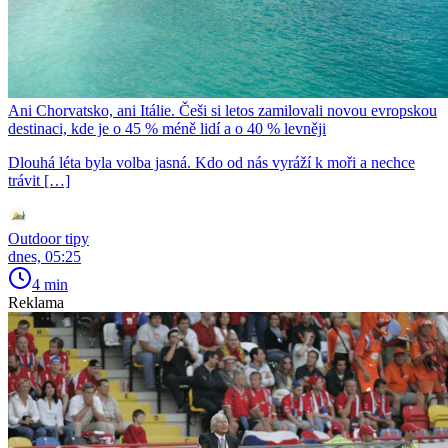
Ani Chorvatsko, ani Itálie. Češi si letos zamilovali novou evropskou
destinaci, kde je o 45 % méně lidí a o 40 % levněji
Dlouhá léta byla volba jasná. Kdo od nás vyráží k moři a nechce
trávit […]
Outdoor tipy
dnes, 05:25
4 min
Reklama