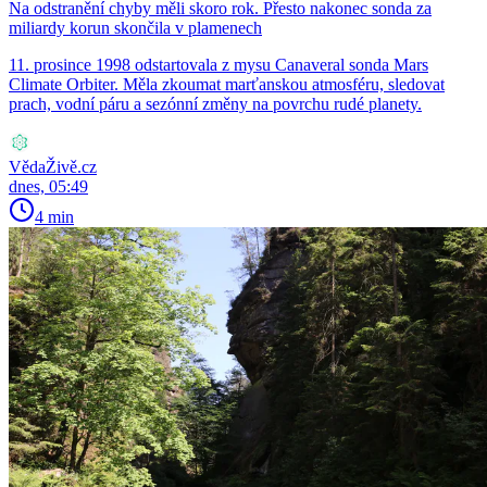
Na odstranění chyby měli skoro rok. Přesto nakonec sonda za
miliardy korun skončila v plamenech
11. prosince 1998 odstartovala z mysu Canaveral sonda Mars
Climate Orbiter. Měla zkoumat marťanskou atmosféru, sledovat
prach, vodní páru a sezónní změny na povrchu rudé planety.
VědaŽivě.cz
dnes, 05:49
4 min