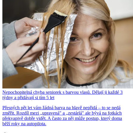
Nepochopitelná chyba seniorek s barvou vlasů. Dělají ji každé 3
týdny a přidávají si tím 5 let
Přesných pět let vám žádná barva na hlavě nepřidá – to se nedá
změřit. Rozdíl mezi „upravená" a „zestárlá" ale bývá na fotkách
překvapivě dobře vidět. A často za něj může postup, který doma
běží roky na autopilota.