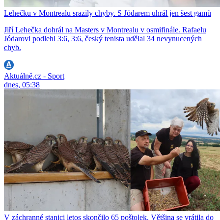
Lehečku v Montrealu srazily chyby. S Jódarem uhrál jen šest gamů
Jiří Lehečka dohrál na Masters v Montrealu v osmifinále. Rafaelu
Jódarovi podlehl 3:6, 3:6, český tenista udělal 34 nevynucených
chyb.
Aktuálně.cz - Sport
dnes, 05:38
V záchranné stanici letos skončilo 65 poštolek. Většina se vrátila do