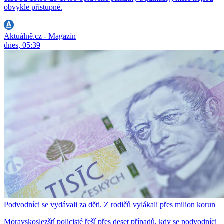
obvykle přístupné.
Aktuálně.cz - Magazín
dnes, 05:39
Podvodníci se vydávali za děti. Z rodičů vylákali přes milion korun
Moravskoslezští policisté řeší přes deset případů, kdy se podvodníci