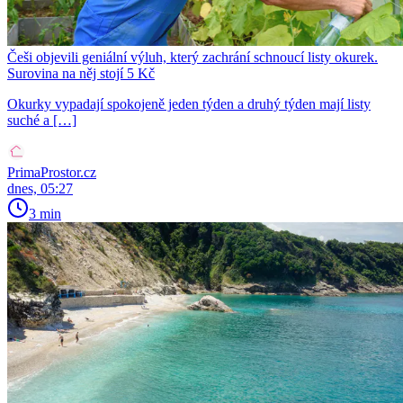
Češi objevili geniální výluh, který zachrání schnoucí listy okurek.
Surovina na něj stojí 5 Kč
Okurky vypadají spokojeně jeden týden a druhý týden mají listy
suché a […]
PrimaProstor.cz
dnes, 05:27
3 min