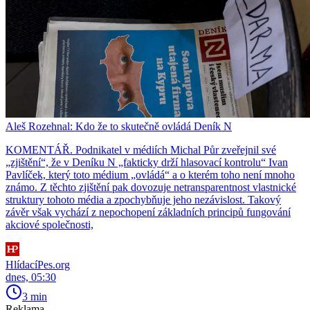
Aleš Rozehnal: Kdo že to skutečně ovládá Deník N
KOMENTÁŘ. Podnikatel v médiích Michal Půr zveřejnil své
„zjištění“, že v Deníku N „fakticky drží hlasovací kontrolu“ Ivan
Pavlíček, který toto médium „ovládá“ a o kterém toho není mnoho
známo. Z těchto zjištění pak dovozuje netransparentnost vlastnické
struktury tohoto média a zpochybňuje jeho nezávislost. Takový
závěr však vychází z nepochopení základních principů fungování
akciové společnosti,
HlídacíPes.org
dnes, 05:30
3 min
Reklama