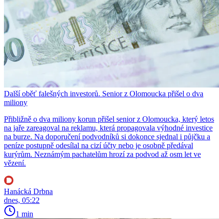
Další oběť falešných investorů. Senior z Olomoucka přišel o dva
miliony
Přibližně o dva miliony korun přišel senior z Olomoucka, který letos
na jaře zareagoval na reklamu, která propagovala výhodné investice
na burze. Na doporučení podvodníků si dokonce sjednal i půjčku a
peníze postupně odesílal na cizí účty nebo je osobně předával
kurýrům. Neznámým pachatelům hrozí za podvod až osm let ve
vězení.
Hanácká Drbna
dnes, 05:22
1 min