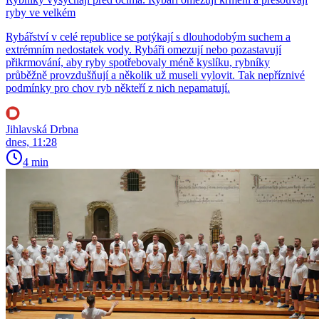
ryby ve velkém
Rybářství v celé republice se potýkají s dlouhodobým suchem a
extrémním nedostatek vody. Rybáři omezují nebo pozastavují
přikrmování, aby ryby spotřebovaly méně kyslíku, rybníky
průběžně provzdušňují a několik už museli vylovit. Tak nepříznivé
podmínky pro chov ryb někteří z nich nepamatují.
Jihlavská Drbna
dnes, 11:28
4 min