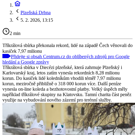
Plzeňská Drbna
5. 2. 2026, 13:15
2 min
Tříkrálová sbírka překonala rekord, lidé na západě Čech věnovali do
kasiček 7,97 milionu
Přidejte si obsah Centrum.cz do oblíbených zdrojů pro Google
hledání a Google zprávy
Tříkrálová sbírka v Diecézi plzeňské, která zahrnuje Plzeňský i
Karlovarský kraj, letos zatím vynesla rekordních 8,28 milionu
korun. Do kasiček lidé koledníkům vhodili téměř 7,97 milionu
korun, meziročně přibližně o 318 000 korun více. Další peníze
vynesla on-line koleda a bezhotovostní platby. Velký úspěch měly
například tříkrálové skupiny na Klatovsku. Tamní charita část peněz
využije na vybudování nového zázemí pro terénní služby.