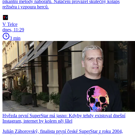
pikantní metody náborářů. Natáčení provázel skutečný kolaps
režiséra i vzpoura herců.
V Telce
dnes, 11:29
3 min
Hvězda první SuperStar má jasno: Kdyby tehdy existoval dnešní
Instagram, internet by kolem něj šílel
Julián Záhorovský, finalista první české SuperStar z roku 2004,