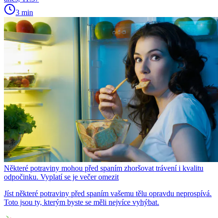
3 min
Některé potraviny mohou před spaním zhoršovat trávení i kvalitu
odpočinku. Vyplatí se je večer omezit
Jíst některé potraviny před spaním vašemu tělu opravdu neprospívá.
Toto jsou ty, kterým byste se měli nejvíce vyhýbat.