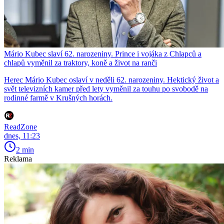
Mário Kubec slaví 62. narozeniny. Prince i vojáka z Chlapců a
chlapů vyměnil za traktory, koně a život na ranči
Herec Mário Kubec oslaví v neděli 62. narozeniny. Hektický život a
svět televizních kamer před lety vyměnil za touhu po svobodě na
rodinné farmě v Krušných horách.
ReadZone
dnes, 11:23
2 min
Reklama