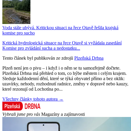
Voda stále ubývá. Kritickou situaci na řece Otavě řešila krajská
komise pro sucho
Kritická hydrologická situace na řece Otavě si vyžádala zasedání
Komise pro zvládání sucha a nedostatku...
Tento článek byl publikován ze zdrojů
Plzeňská Drbna
Plzeň není jen o pivu – i když i o něm se tu samozřejmě dočtete.
Plzeňská Drbna má přehled o tom, co hýbe městem i celým krajem.
Sleduje každodenní dění, které se týká obyvatel přímo a bez oklik:
uzavírky, nehody, rozhodnutí radnice, změny v dopravě nebo kauzy,
které rezonují od Lochotína po...
Všechny články tohoto autora →
Vybrali jsme pro vás
Magazíny a zajímavosti