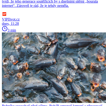
tvrdí, že jeho generace soutěžících by s dnešními sítěmi „bourala
internet“. Zároveň je rád, že je tehdy neměla.
VIPživot.cz
dnes, 11:28
3 min
Rybníky vysychají před očima. Rybáři omezují krmení a přesouvají