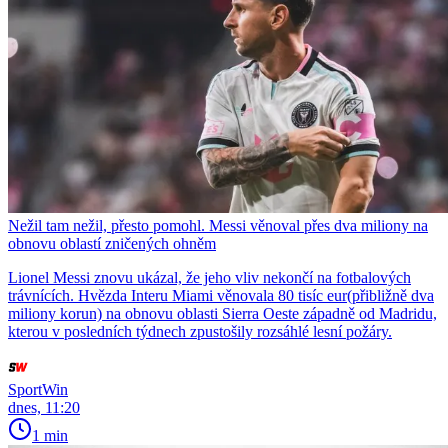
Nežil tam nežil, přesto pomohl. Messi věnoval přes dva miliony na
obnovu oblastí zničených ohněm
Lionel Messi znovu ukázal, že jeho vliv nekončí na fotbalových
trávnících. Hvězda Interu Miami věnovala 80 tisíc eur(přibližně dva
miliony korun) na obnovu oblasti Sierra Oeste západně od Madridu,
kterou v posledních týdnech zpustošily rozsáhlé lesní požáry.
SportWin
dnes, 11:20
1 min