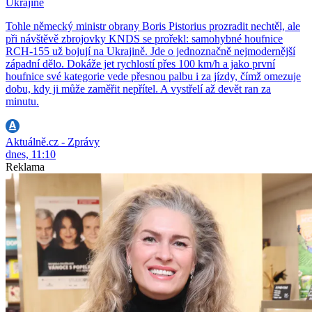
Ukrajině
Tohle německý ministr obrany Boris Pistorius prozradit nechtěl, ale
při návštěvě zbrojovky KNDS se prořekl: samohybné houfnice
RCH-155 už bojují na Ukrajině. Jde o jednoznačně nejmodernější
západní dělo. Dokáže jet rychlostí přes 100 km/h a jako první
houfnice své kategorie vede přesnou palbu i za jízdy, čímž omezuje
dobu, kdy ji může zaměřit nepřítel. A vystřelí až devět ran za
minutu.
Aktuálně.cz - Zprávy
dnes, 11:10
Reklama