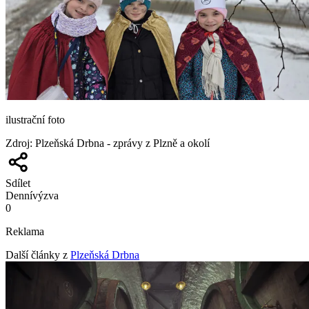
ilustrační foto
Zdroj
:
Plzeňská Drbna - zprávy z Plzně a okolí
Sdílet
Denní
výzva
0
Reklama
Další články z
Plzeňská Drbna