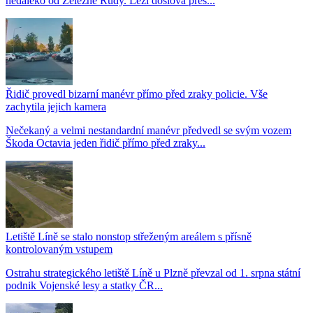
nedaleko od Železné Rudy. Leží doslova přes...
Řidič provedl bizarní manévr přímo před zraky policie. Vše
zachytila jejich kamera
Nečekaný a velmi nestandardní manévr předvedl se svým vozem
Škoda Octavia jeden řidič přímo před zraky...
Letiště Líně se stalo nonstop střeženým areálem s přísně
kontrolovaným vstupem
Ostrahu strategického letiště Líně u Plzně převzal od 1. srpna státní
podnik Vojenské lesy a statky ČR...