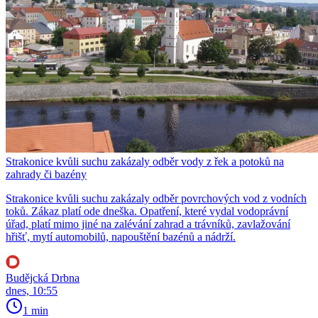
Strakonice kvůli suchu zakázaly odběr vody z řek a potoků na
zahrady či bazény
Strakonice kvůli suchu zakázaly odběr povrchových vod z vodních
toků. Zákaz platí ode dneška. Opatření, které vydal vodoprávní
úřad, platí mimo jiné na zalévání zahrad a trávníků, zavlažování
hřišť, mytí automobilů, napouštění bazénů a nádrží.
Budějcká Drbna
dnes, 10:55
1 min