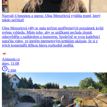
Nazvali ji hnusnou a starou: Olga Menzelová vytáhla trumf, který
nikdo nečekal!
Olga Menzelová (48) se stala terčem nepříjemných poznámek kvůli
svému vzhledu. Místo toho, aby se urážkami nechala zlomit,
odpověděla s nadhledem a humorem. Společně se svou kadeřnicí
natočila video, ve kterém internetovým kritikům ukázala, že si z
jejich komentářů těžkou hlavu rozhodně nedělá.
Aplausin.cz
dnes, 11:08
2 min