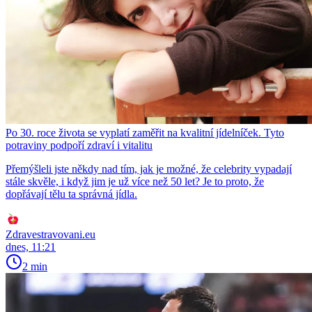
Po 30. roce života se vyplatí zaměřit na kvalitní jídelníček. Tyto
potraviny podpoří zdraví i vitalitu
Přemýšleli jste někdy nad tím, jak je možné, že celebrity vypadají
stále skvěle, i když jim je už více než 50 let? Je to proto, že
dopřávají tělu ta správná jídla.
Zdravestravovani.eu
dnes, 11:21
2 min