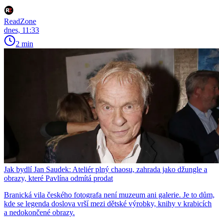
ReadZone
dnes, 11:33
2 min
Jak bydlí Jan Saudek: Ateliér plný chaosu, zahrada jako džungle a
obrazy, které Pavlína odmítá prodat
Branická vila českého fotografa není muzeum ani galerie. Je to dům,
kde se legenda doslova vrší mezi dětské výrobky, knihy v krabicích
a nedokončené obrazy.