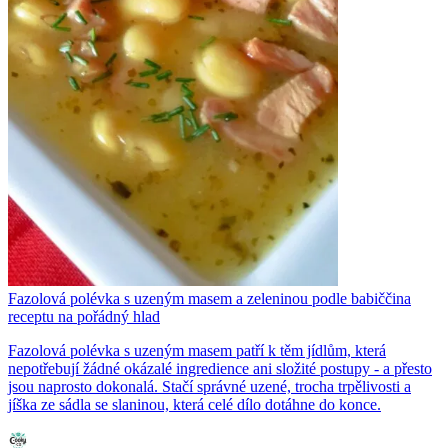
Fazolová polévka s uzeným masem a zeleninou podle babiččina
receptu na pořádný hlad
Fazolová polévka s uzeným masem patří k těm jídlům, která
nepotřebují žádné okázalé ingredience ani složité postupy - a přesto
jsou naprosto dokonalá. Stačí správné uzené, trocha trpělivosti a
jíška ze sádla se slaninou, která celé dílo dotáhne do konce.