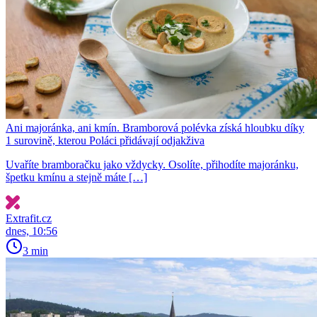
Ani majoránka, ani kmín. Bramborová polévka získá hloubku díky
1 surovině, kterou Poláci přidávají odjakživa
Uvaříte bramboračku jako vždycky. Osolíte, přihodíte majoránku,
špetku kmínu a stejně máte […]
Extrafit.cz
dnes, 10:56
3 min