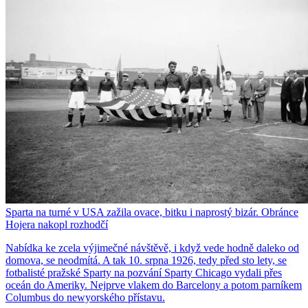
Sparta na turné v USA zažila ovace, bitku i naprostý bizár. Obránce
Hojera nakopl rozhodčí
Nabídka ke zcela výjimečné návštěvě, i když vede hodně daleko od
domova, se neodmítá. A tak 10. srpna 1926, tedy před sto lety, se
fotbalisté pražské Sparty na pozvání Sparty Chicago vydali přes
oceán do Ameriky. Nejprve vlakem do Barcelony a potom parníkem
Columbus do newyorského přístavu.