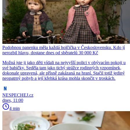
Podobnou panenku měla každá holčička v Československu. Kdo jí
nerozbil hlavu, dostane dnes od sběratelů 30 000 Kč
Možná jste ji jako děti vídali na nejvyšší polici v obývacím pokoji u
své babičky. Seděla tam jako tichý strážce rodinných vzpomínek,
dokonale upravená, ale přísně zakázaná na hraní. Stačil totiž jediný
neopatrný pohyb a její křehká krása mohla skončit v troskách.
NESPECHEJ.cz
dnes, 11:00
4 min