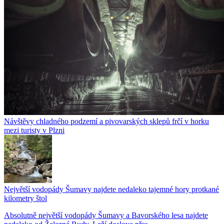
Návštěvy chladného podzemí a pivovarských sklepů frčí v horku
mezi turisty v Plzni
Největší vodopády Šumavy najdete nedaleko tajemné hory protkané
kilometry štol
Absolutně největší vodopády Šumavy a Bavorského lesa najdete