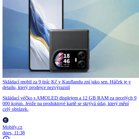
Skládací mobil za 9 tisíc Kč v Kauflandu zní jako sen. Háček je v
detailu, který prodejce nezvýraznil
Skládací véčko s AMOLED displejem a 12 GB RAM za necelých 9
000 korun. Jenže na produktové kartě se skrývá údaj, který mění
celý obrázek.
Mobify.cz
dnes, 11:38