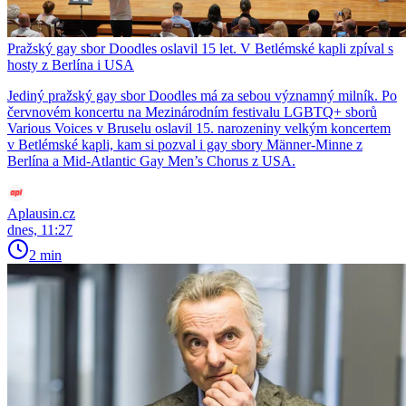
Pražský gay sbor Doodles oslavil 15 let. V Betlémské kapli zpíval s
hosty z Berlína i USA
Jediný pražský gay sbor Doodles má za sebou významný milník. Po
červnovém koncertu na Mezinárodním festivalu LGBTQ+ sborů
Various Voices v Bruselu oslavil 15. narozeniny velkým koncertem
v Betlémské kapli, kam si pozval i gay sbory Männer-Minne z
Berlína a Mid-Atlantic Gay Men’s Chorus z USA.
Aplausin.cz
dnes, 11:27
2 min