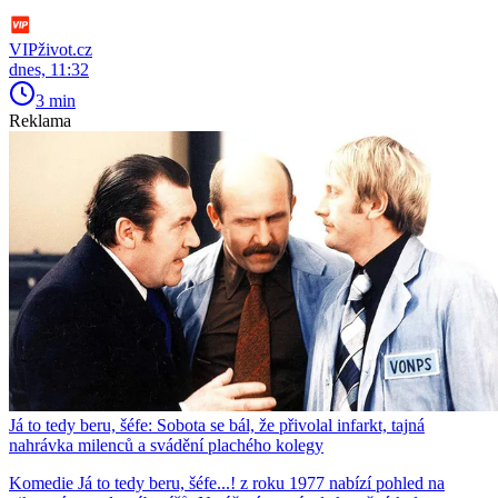
VIPživot.cz
dnes, 11:32
3 min
Reklama
Já to tedy beru, šéfe: Sobota se bál, že přivolal infarkt, tajná
nahrávka milenců a svádění plachého kolegy
Komedie Já to tedy beru, šéfe...! z roku 1977 nabízí pohled na