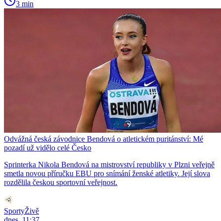
3 min
Odvážná česká závodnice Bendová o atletickém puritánství: Mé
pozadí už vidělo celé Česko
Sprinterka Nikola Bendová na mistrovství republiky v Plzni veřejně
smetla novou příručku EBU pro snímání ženské atletiky. Její slova
rozdělila českou sportovní veřejnost.
SportyŽivě
dnes, 11:37