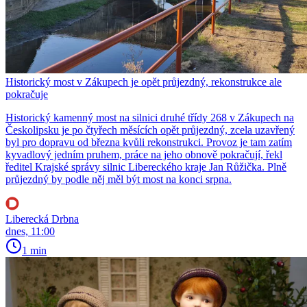
Historický most v Zákupech je opět průjezdný, rekonstrukce ale
pokračuje
Historický kamenný most na silnici druhé třídy 268 v Zákupech na
Českolipsku je po čtyřech měsících opět průjezdný, zcela uzavřený
byl pro dopravu od března kvůli rekonstrukci. Provoz je tam zatím
kyvadlový jedním pruhem, práce na jeho obnově pokračují, řekl
ředitel Krajské správy silnic Libereckého kraje Jan Růžička. Plně
průjezdný by podle něj měl být most na konci srpna.
Liberecká Drbna
dnes, 11:00
1 min