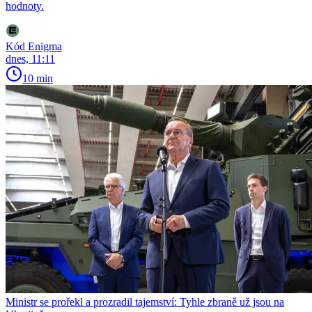
hodnoty.
Kód Enigma
dnes, 11:11
10 min
Ministr se prořekl a prozradil tajemství: Tyhle zbraně už jsou na