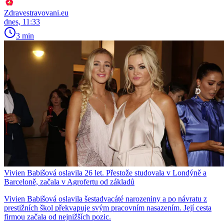
Zdravestravovani.eu
dnes, 11:33
3 min
Vivien Babišová oslavila 26 let. Přestože studovala v Londýně a
Barceloně, začala v Agrofertu od základů
Vivien Babišová oslavila šestadvacáté narozeniny a po návratu z
prestižních škol překvapuje svým pracovním nasazením. Její cesta
firmou začala od nejnižších pozic.