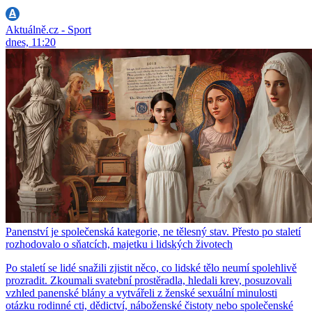
Aktuálně.cz - Sport
dnes, 11:20
Panenství je společenská kategorie, ne tělesný stav. Přesto po staletí
rozhodovalo o sňatcích, majetku i lidských životech
Po staletí se lidé snažili zjistit něco, co lidské tělo neumí spolehlivě
prozradit. Zkoumali svatební prostěradla, hledali krev, posuzovali
vzhled panenské blány a vytvářeli z ženské sexuální minulosti
otázku rodinné cti, dědictví, náboženské čistoty nebo společenské