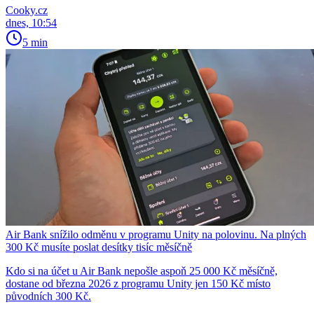
Cooky.cz
dnes, 10:54
5 min
Air Bank snížilo odměnu v programu Unity na polovinu. Na plných
300 Kč musíte poslat desítky tisíc měsíčně
Kdo si na účet u Air Bank nepošle aspoň 25 000 Kč měsíčně,
dostane od března 2026 z programu Unity jen 150 Kč místo
původních 300 Kč.