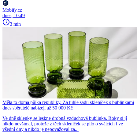
Mobify.cz
dnes, 10:49
3 min
Měla to doma půlka republiky. Za tuhle sadu skleniček s bublinkami
dnes sběratelé nabízejí až 50 000 Kč
Ve dně sklenky se leskne drobná vzduchová bublinka. Roky si jí
nikdo nevšímal, protože z těch skleniček se pilo o svátcích i ve
všední dny a nikdo je nepovažoval za...