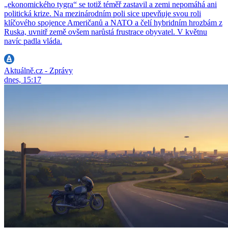
„ekonomického tygra“ se totiž téměř zastavil a zemi nepomáhá ani
politická krize. Na mezinárodním poli sice upevňuje svou roli
klíčového spojence Američanů a NATO a čelí hybridním hrozbám z
Ruska, uvnitř země ovšem narůstá frustrace obyvatel. V květnu
navíc padla vláda.
Aktuálně.cz - Zprávy
dnes, 15:17