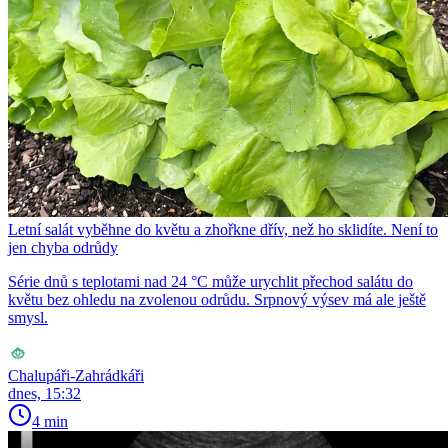
Letní salát vyběhne do květu a zhořkne dřív, než ho sklidíte. Není to
jen chyba odrůdy
Série dnů s teplotami nad 24 °C může urychlit přechod salátu do
květu bez ohledu na zvolenou odrůdu. Srpnový výsev má ale ještě
smysl.
Chalupáři-Zahrádkáři
dnes, 15:32
4 min