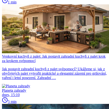
1 min
Venkovní kuchyň z palet: Jak postavit zahradní kuchyň z palet krok
za krokem svépomocí
Jak postavit zahradní kuchyň z palet svépomocí? Ukážeme si, jak z
obyčejných palet vytvořit praktické a elegantní zázemí pro grilování,
vaření i letní posezení. Zahradní …
Planeta zahrady
dnes, 15:10
5 min