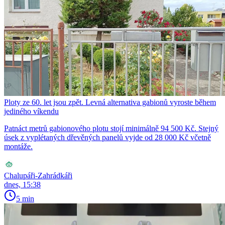
Ploty ze 60. let jsou zpět. Levná alternativa gabionů vyroste během
jediného víkendu
Patnáct metrů gabionového plotu stojí minimálně 94 500 Kč. Stejný
úsek z vyplétaných dřevěných panelů vyjde od 28 000 Kč včetně
montáže.
Chalupáři-Zahrádkáři
dnes, 15:38
5 min