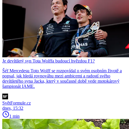
Je devítiletý syn Tota Wolffa budoucí hvězdou F1?
Šéf Mercedesu Toto Wolff se rozpovídal o svém osobním životě a
popsal, jak hledá rovnováhu mezi ambicemi a radostí svého
devítiletého syna Jacka, který v současné době vede motokárový
šampionát IAME.
SvětFormule.cz
dnes, 15:32
1 min