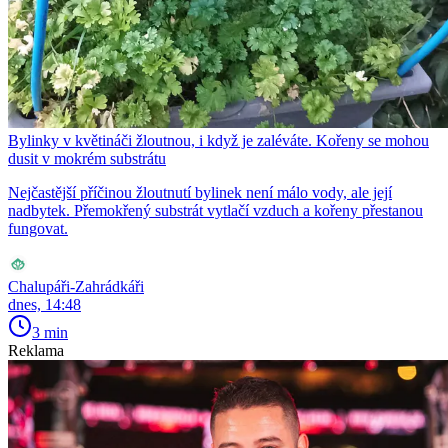
Bylinky v květináči žloutnou, i když je zaléváte. Kořeny se mohou
dusit v mokrém substrátu
Nejčastější příčinou žloutnutí bylinek není málo vody, ale její
nadbytek. Přemokřený substrát vytlačí vzduch a kořeny přestanou
fungovat.
Chalupáři-Zahrádkáři
dnes, 14:48
3 min
Reklama