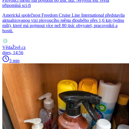
Plovoucí město má pojmout 80 tisíc lidí. Největší loď světa
připomíná sci-fi
Americká společnost Freedom Cruise Line International představila
aktualizovanou vizi plovoucího města dlouhého přes 1,6 km (jednu
míli), které má pojmout více než 80 tisíc obyvatel, pracovníků a
hostů.
VědaŽivě.cz
dnes, 14:56
3 min