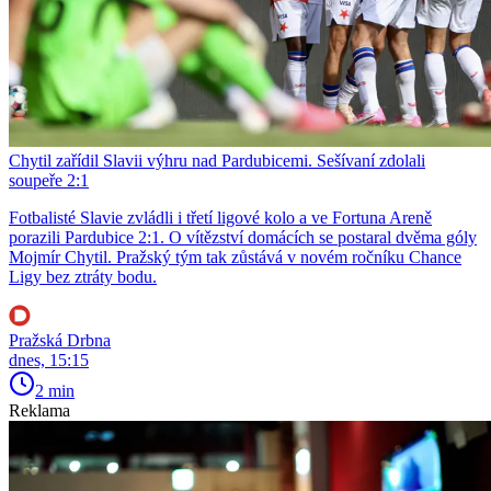
Chytil zařídil Slavii výhru nad Pardubicemi. Sešívaní zdolali
soupeře 2:1
Fotbalisté Slavie zvládli i třetí ligové kolo a ve Fortuna Areně
porazili Pardubice 2:1. O vítězství domácích se postaral dvěma góly
Mojmír Chytil. Pražský tým tak zůstává v novém ročníku Chance
Ligy bez ztráty bodu.
Pražská Drbna
dnes, 15:15
2 min
Reklama