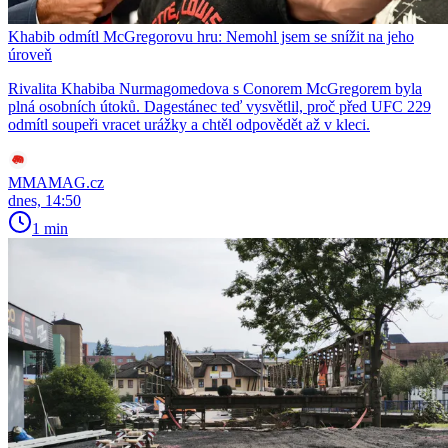
Khabib odmítl McGregorovu hru: Nemohl jsem se snížit na jeho
úroveň
Rivalita Khabiba Nurmagomedova s Conorem McGregorem byla
plná osobních útoků. Dagestánec teď vysvětlil, proč před UFC 229
odmítl soupeři vracet urážky a chtěl odpovědět až v kleci.
MMAMAG.cz
dnes, 14:50
1 min