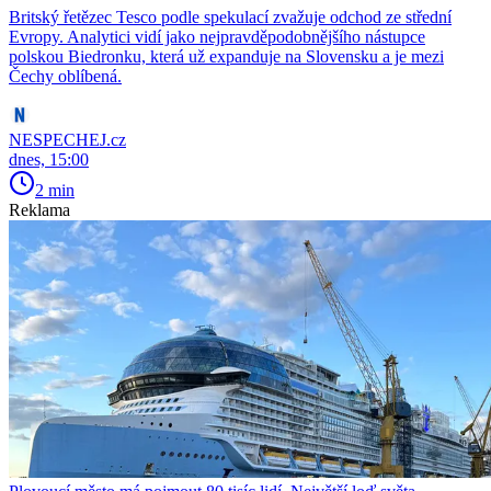
Britský řetězec Tesco podle spekulací zvažuje odchod ze střední
Evropy. Analytici vidí jako nejpravděpodobnějšího nástupce
polskou Biedronku, která už expanduje na Slovensku a je mezi
Čechy oblíbená.
NESPECHEJ.cz
dnes, 15:00
2 min
Reklama