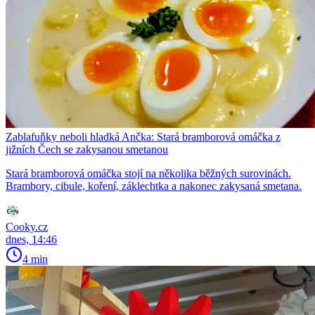
Zablafuňky neboli hladká Ančka: Stará bramborová omáčka z
jižních Čech se zakysanou smetanou
Stará bramborová omáčka stojí na několika běžných surovinách.
Brambory, cibule, koření, záklechtka a nakonec zakysaná smetana.
Cooky.cz
dnes, 14:46
4 min