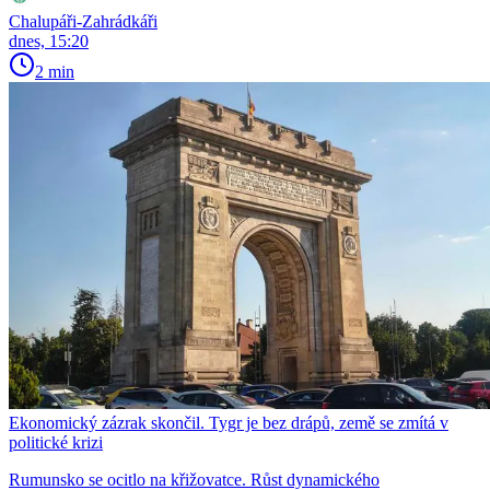
Chalupáři-Zahrádkáři
dnes, 15:20
2 min
Ekonomický zázrak skončil. Tygr je bez drápů, země se zmítá v
politické krizi
Rumunsko se ocitlo na křižovatce. Růst dynamického