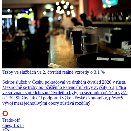
Tržby ve službách ve 2. čtvrtletí reálně vzrostly o 3,1 %
Sektor služeb v Česku pokračoval ve druhém čtvrtletí 2026 v růstu.
Meziročně se tržby po očištění o kalendářní vlivy zvýšily o 3,1 % a
ve srovnání s předchozím čtvrtletím byly po sezonním očištění vyšší
o 1 %. Služby tak dál podporují výkon české ekonomiky, přestože
vývoj mezi jednotlivými obory zůstává rozdílný.
Trade-off
dnes, 15:15