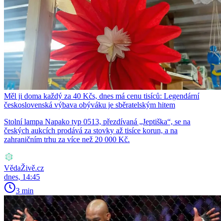
Měl ji doma každý za 40 Kčs, dnes má cenu tisíců: Legendární
československá výbava obýváku je sběratelským hitem
Stolní lampa Napako typ 0513, přezdívaná „Jeptiška“, se na
českých aukcích prodává za stovky až tisíce korun, a na
zahraničním trhu za více než 20 000 Kč.
VědaŽivě.cz
dnes, 14:45
3 min