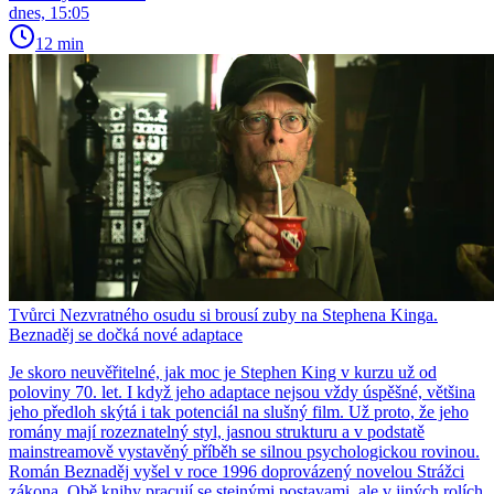
dnes, 15:05
12 min
Tvůrci Nezvratného osudu si brousí zuby na Stephena Kinga.
Beznaděj se dočká nové adaptace
Je skoro neuvěřitelné, jak moc je Stephen King v kurzu už od
poloviny 70. let. I když jeho adaptace nejsou vždy úspěšné, většina
jeho předloh skýtá i tak potenciál na slušný film. Už proto, že jeho
romány mají rozeznatelný styl, jasnou strukturu a v podstatě
mainstreamově vystavěný příběh se silnou psychologickou rovinou.
Román Beznaděj vyšel v roce 1996 doprovázený novelou Strážci
zákona. Obě knihy pracují se stejnými postavami, ale v jiných rolích