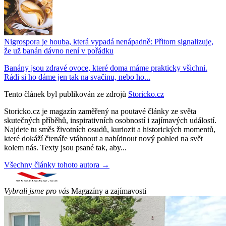
Nigrospora je houba, která vypadá nenápadně: Přitom signalizuje,
že už banán dávno není v pořádku
Banány jsou zdravé ovoce, které doma máme prakticky všichni.
Rádi si ho dáme jen tak na svačinu, nebo ho...
Tento článek byl publikován ze zdrojů
Storicko.cz
Storicko.cz je magazín zaměřený na poutavé články ze světa
skutečných příběhů, inspirativních osobností i zajímavých událostí.
Najdete tu směs životních osudů, kuriozit a historických momentů,
které dokáží čtenáře vtáhnout a nabídnout nový pohled na svět
kolem nás. Texty jsou psané tak, aby...
Všechny články tohoto autora →
Vybrali jsme pro vás
Magazíny a zajímavosti