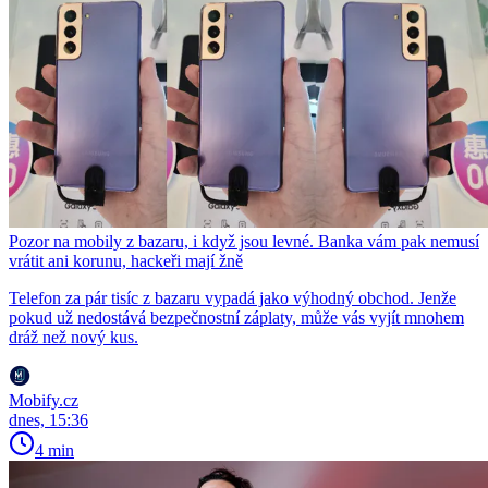
Pozor na mobily z bazaru, i když jsou levné. Banka vám pak nemusí
vrátit ani korunu, hackeři mají žně
Telefon za pár tisíc z bazaru vypadá jako výhodný obchod. Jenže
pokud už nedostává bezpečnostní záplaty, může vás vyjít mnohem
dráž než nový kus.
Mobify.cz
dnes, 15:36
4 min