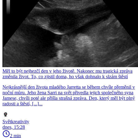
Měl to být nejhezčí den v jeho životě. Nakonec mu tragická zpráva
změnila život. To, co zjistil doma, ho však dohnalo k slzám štěstí
Nejkrásnější den života mladého Jarretta se během chvíle přeměnil v
noční můru. Jeho žena Sarri na svět přivedla jejich společného syna
Jamese, chvíli poté ale přišla strašná zpráva. Den, který měl být plný
radosti a štěstí, [...]...
Světkreativity
dnes, 15:28
2 min