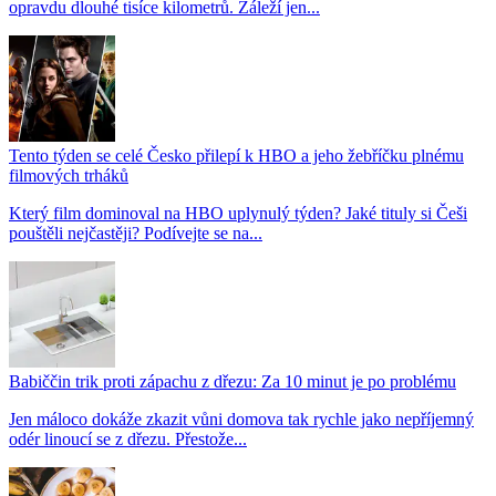
opravdu dlouhé tisíce kilometrů. Záleží jen...
Tento týden se celé Česko přilepí k HBO a jeho žebříčku plnému
filmových trháků
Který film dominoval na HBO uplynulý týden? Jaké tituly si Češi
pouštěli nejčastěji? Podívejte se na...
Babiččin trik proti zápachu z dřezu: Za 10 minut je po problému
Jen máloco dokáže zkazit vůni domova tak rychle jako nepříjemný
odér linoucí se z dřezu. Přestože...