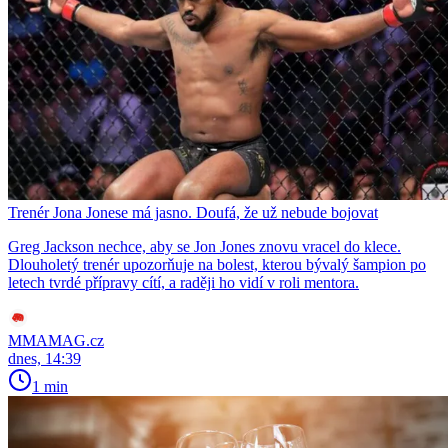
Trenér Jona Jonese má jasno. Doufá, že už nebude bojovat
Greg Jackson nechce, aby se Jon Jones znovu vracel do klece.
Dlouholetý trenér upozorňuje na bolest, kterou bývalý šampion po
letech tvrdé přípravy cítí, a raději ho vidí v roli mentora.
MMAMAG.cz
dnes, 14:39
1 min