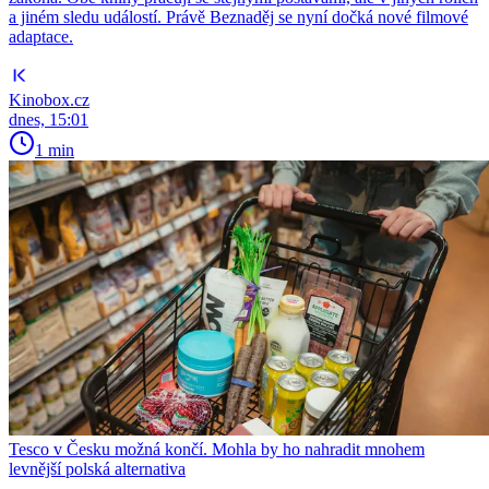
a jiném sledu událostí. Právě Beznaděj se nyní dočká nové filmové
adaptace.
Kinobox.cz
dnes, 15:01
1 min
Tesco v Česku možná končí. Mohla by ho nahradit mnohem
levnější polská alternativa