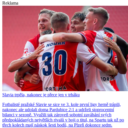
Reklama
Slavia trpěla, nakonec je přece jen v trháku
Fotbalisté pražské Slavie se sice ve 3. kole první ligy herně trápili,
nakonec ale udolali doma Pardubice 2:1 a udrželi stoprocentní
bilanci v sezoně. Využili tak zároveň sobotní zaváhání svých
předpokládaných největších rivalů v boji o titul, na Spartu tak už po
třech kolech mají náskok šesti bodů, na Plzeň dokonce sedm.