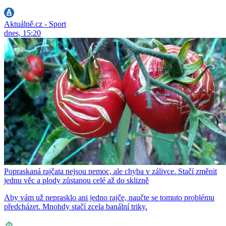
Aktuálně.cz - Sport
dnes, 15:20
Popraskaná rajčata nejsou nemoc, ale chyba v zálivce. Stačí změnit
jednu věc a plody zůstanou celé až do sklizně
Aby vám už neprasklo ani jedno rajče, naučte se tomuto problému
předcházet. Mnohdy stačí zcela banální triky.