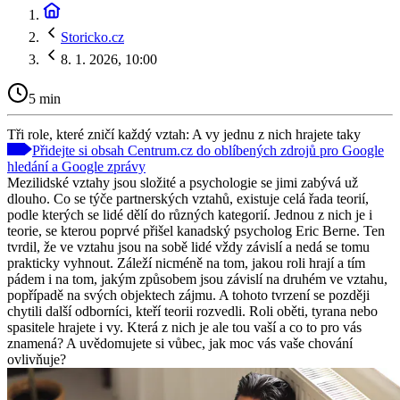
Storicko.cz
8. 1. 2026, 10:00
5 min
Tři role, které zničí každý vztah: A vy jednu z nich hrajete taky
Přidejte si obsah Centrum.cz do oblíbených zdrojů pro Google
hledání a Google zprávy
Mezilidské vztahy jsou složité a psychologie se jimi zabývá už
dlouho. Co se týče partnerských vztahů, existuje celá řada teorií,
podle kterých se lidé dělí do různých kategorií. Jednou z nich je i
teorie, se kterou poprvé přišel kanadský psycholog Eric Berne. Ten
tvrdil, že ve vztahu jsou na sobě lidé vždy závislí a nedá se tomu
prakticky vyhnout. Záleží nicméně na tom, jakou roli hrají a tím
pádem i na tom, jakým způsobem jsou závislí na druhém ve vztahu,
popřípadě na svých objektech zájmu. A tohoto tvrzení se později
chytili další odborníci, kteří teorii rozvedli. Roli oběti, tyrana nebo
spasitele hrajete i vy. Která z nich je ale tou vaší a co to pro vás
znamená? A uvědomujete si vůbec, jak moc vás vaše chování
ovlivňuje?