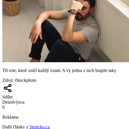
Tři role, které zničí každý vztah: A vy jednu z nich hrajete taky
Zdroj
:
iStockphoto
Sdílet
Denní
výzva
0
Reklama
Další články z
Storicko.cz