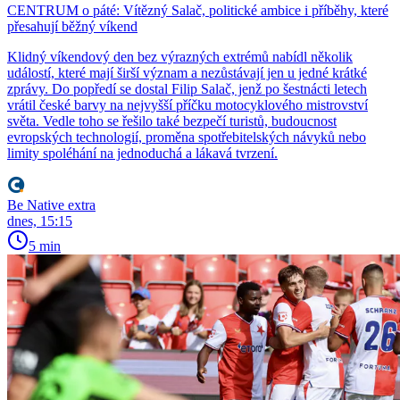
CENTRUM o páté: Vítězný Salač, politické ambice i příběhy, které
přesahují běžný víkend
Klidný víkendový den bez výrazných extrémů nabídl několik
událostí, které mají širší význam a nezůstávají jen u jedné krátké
zprávy. Do popředí se dostal Filip Salač, jenž po šestnácti letech
vrátil české barvy na nejvyšší příčku motocyklového mistrovství
světa. Vedle toho se řešilo také bezpečí turistů, budoucnost
evropských technologií, proměna spotřebitelských návyků nebo
limity spoléhání na jednoduchá a lákavá tvrzení.
Be Native extra
dnes, 15:15
5 min