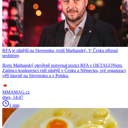
RFA je silnější na Slovensku, tvrdí Marhanský. V Česku přiznal
problémy
Boris Marhanský otevřeně porovnal pozici RFA s OKTAGONem.
Zatímco konkurenci vidí silnější v Česku a Německu, své organizaci
věří hlavně na Slovensku a v Polsku.
MMAMAG.cz
dnes, 14:47
1 min