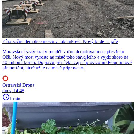
Zítra začne demolice mostu v Jablunkově. Nový bude na jaře
Moravskoslezský kraj v pondělí začne demolovat most přes řeku
Olši. Nový most vyroste na místě toho stávajícího a vyjde skoro na
40 milionů korun. Dopravu přes řeku zajistí provizorní dvoupruhové
přemostění, které už je na místě připraveno.
Ostravská Drbna
dnes, 14:48
1 min