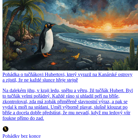
Pohádka o tučňákovi Hubertovi, který vyrazil na Kanárské ostrovy
a zjistil, že ne každé slunce hřeje stejně
Na dalekém jihu, v kraji ledu, sněhu a větru, žil tučňák Hubert. Byl
to tučňák velmi pořádný. Každé ráno si uhladil peří na břiše,
zkontroloval, zda má zobák přiměřeně slavnostní výraz, a pak se
vydal k moři na snídani. Uměl výborně plavat, slušně klouzat po
břiše a docela dobře předstírat, že mu nevadí, když mu ledový vítr
foukne přímo do zad.
Pohádky bez konce