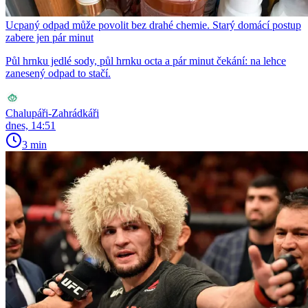
Ucpaný odpad může povolit bez drahé chemie. Starý domácí postup
zabere jen pár minut
Půl hrnku jedlé sody, půl hrnku octa a pár minut čekání: na lehce
zanesený odpad to stačí.
Chalupáři-Zahrádkáři
dnes, 14:51
3 min