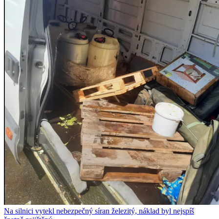
Na silnici vytekl nebezpečný síran železitý, náklad byl nejspíš