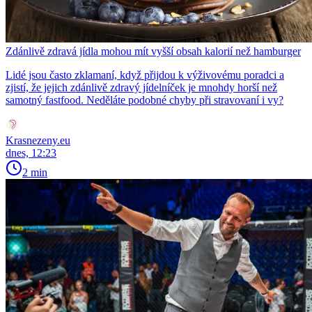
Zdánlivě zdravá jídla mohou mít vyšší obsah kalorií než hamburger
Lidé jsou často zklamaní, když přijdou k výživovému poradci a
zjistí, že jejich zdánlivě zdravý jídelníček je mnohdy horší než
samotný fastfood. Neděláte podobné chyby při stravovaní i vy?
Krasnezeny.eu
dnes, 12:23
2 min