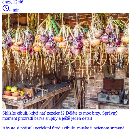
dnes, 12:46
4 min
Sklízíte cibuli, když nať zezelená? Děláte to moc brzy. Správný
moment prozradí barva slupky a ještě jeden detail
Abyste si pojistili perfektní úrodu cibule, musíte ji nejenom správně