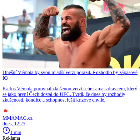
Dnešní Vémola by svou mladší verzi porazil. Rozhodlo by zápasové
IQ
Karlos Vémola porovnal zkušenou verzi sebe sama s dravcem, který
se jako první Čech dostal do UFC. Tvrdí, že dnes by rozhodly
zkušenosti, kondice a schopnost řešit krizové chvíle.
MMAMAG.cz
dnes, 12:25
1 min
Reklama