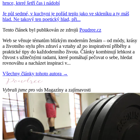
hrnce, které šetří čas i nádobí
Je půl sedmé, v kuchyni je pořád teplo jako ve skleníku a ty máš
hlad. Ne takový ten poetický hlad, při...
Tento článek byl publikován ze zdrojů
Poudree.cz
Web se věnuje tématům blízkým moderním ženám – od módy, krásy
a životního stylu přes zdraví a vztahy až po inspirativní příběhy a
praktické tipy do každodenního života. Články kombinují lehkost a
čtivost s užitečnými radami, které pomáhají pečovat o sebe, hledat
rovnováhu a nacházet inspiraci v...
Všechny články tohoto autora →
Vybrali jsme pro vás
Magazíny a zajímavosti