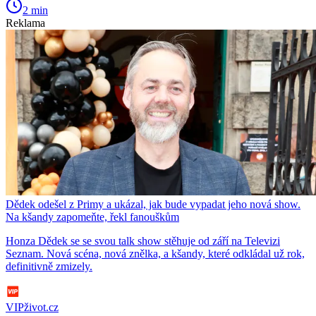
2 min
Reklama
Dědek odešel z Primy a ukázal, jak bude vypadat jeho nová show.
Na kšandy zapomeňte, řekl fanouškům
Honza Dědek se se svou talk show stěhuje od září na Televizi
Seznam. Nová scéna, nová znělka, a kšandy, které odkládal už rok,
definitivně zmizely.
VIPživot.cz