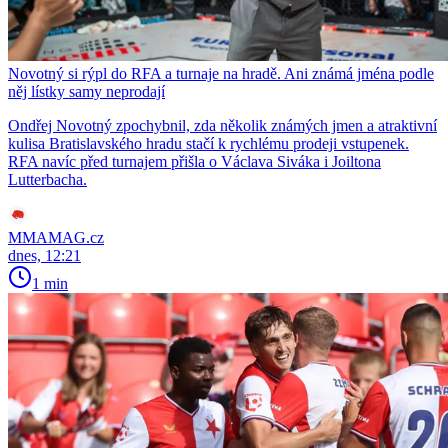
Novotný si rýpl do RFA a turnaje na hradě. Ani známá jména podle
něj lístky samy neprodají
Ondřej Novotný zpochybnil, zda několik známých jmen a atraktivní
kulisa Bratislavského hradu stačí k rychlému prodeji vstupenek.
RFA navíc před turnajem přišla o Václava Siváka i Joiltona
Lutterbacha.
MMAMAG.cz
dnes, 12:21
1 min