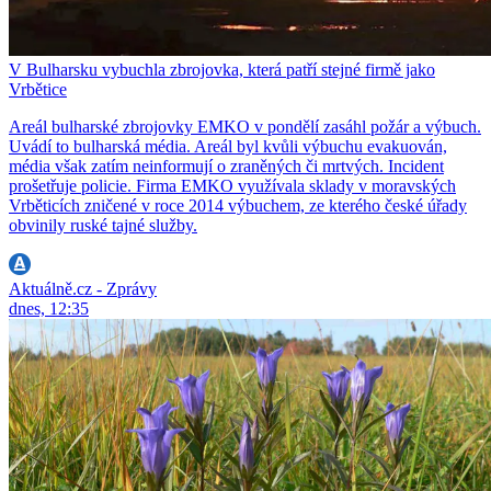
V Bulharsku vybuchla zbrojovka, která patří stejné firmě jako
Vrbětice
Areál bulharské zbrojovky EMKO v pondělí zasáhl požár a výbuch.
Uvádí to bulharská média. Areál byl kvůli výbuchu evakuován,
média však zatím neinformují o zraněných či mrtvých. Incident
prošetřuje policie. Firma EMKO využívala sklady v moravských
Vrběticích zničené v roce 2014 výbuchem, ze kterého české úřady
obvinily ruské tajné služby.
Aktuálně.cz - Zprávy
dnes, 12:35