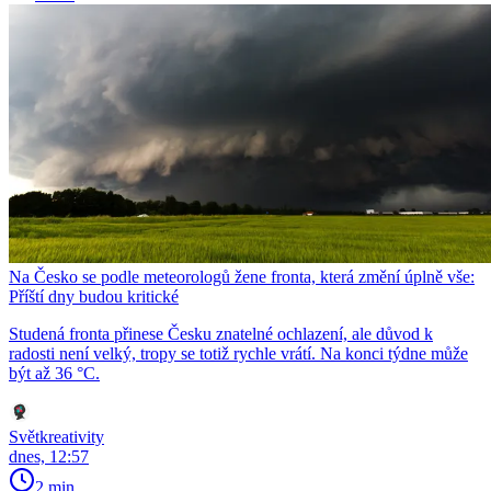
Na Česko se podle meteorologů žene fronta, která změní úplně vše:
Příští dny budou kritické
Studená fronta přinese Česku znatelné ochlazení, ale důvod k
radosti není velký, tropy se totiž rychle vrátí. Na konci týdne může
být až 36 °C.
Světkreativity
dnes, 12:57
2 min