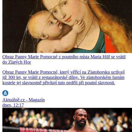
Obraz Panny Marie Pomocné z poutního místa Maria Hilf se vrátil
do Zlatých Hor
Obraz Panny Marie Pomocné, který věřící na Zlatohorsku uctívají
již 300 let, se vrátil z restaurátorské dílny. Ve zlatohorském farním
kostele jej slavnostně přivítají tuto neděli při poutní slavnosti.
Aktuálně.cz - Magazín
dnes, 12:17