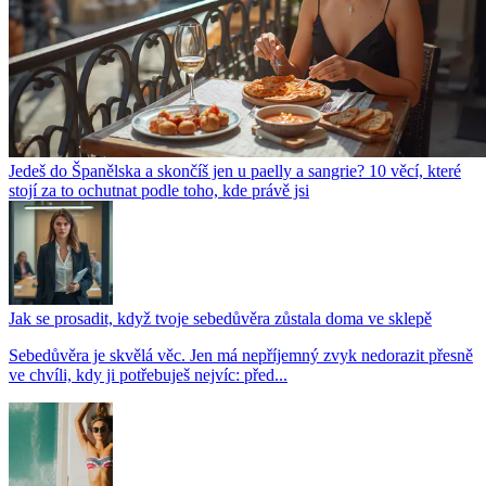
Jedeš do Španělska a skončíš jen u paelly a sangrie? 10 věcí, které
stojí za to ochutnat podle toho, kde právě jsi
Jak se prosadit, když tvoje sebedůvěra zůstala doma ve sklepě
Sebedůvěra je skvělá věc. Jen má nepříjemný zvyk nedorazit přesně
ve chvíli, kdy ji potřebuješ nejvíc: před...