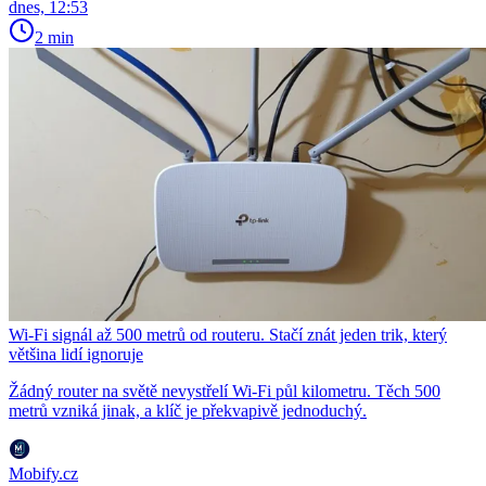
dnes, 12:53
2 min
Wi-Fi signál až 500 metrů od routeru. Stačí znát jeden trik, který
většina lidí ignoruje
Žádný router na světě nevystřelí Wi-Fi půl kilometru. Těch 500
metrů vzniká jinak, a klíč je překvapivě jednoduchý.
Mobify.cz