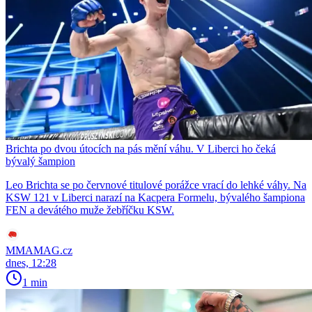
Brichta po dvou útocích na pás mění váhu. V Liberci ho čeká
bývalý šampion
Leo Brichta se po červnové titulové porážce vrací do lehké váhy. Na
KSW 121 v Liberci narazí na Kacpera Formelu, bývalého šampiona
FEN a devátého muže žebříčku KSW.
MMAMAG.cz
dnes, 12:28
1 min