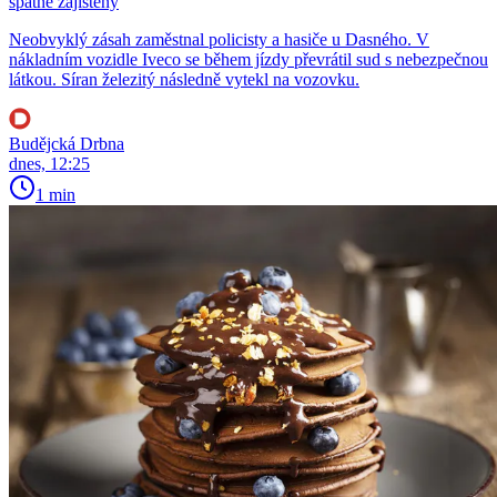
špatně zajištěný
Neobvyklý zásah zaměstnal policisty a hasiče u Dasného. V
nákladním vozidle Iveco se během jízdy převrátil sud s nebezpečnou
látkou. Síran železitý následně vytekl na vozovku.
Budějcká Drbna
dnes, 12:25
1 min