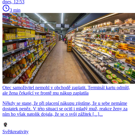
dnes, 12:53
3 min
Otec samoživitel nemohl v obchodě zaplatit. Terminál kartu odmítl,
ale žena čekající ve frontě mu nákup zaplatila
Někdy se stane, že při placení nákupu zjistíme, že u sebe nemáme
dostatek peněz. V této situaci se ocitl i mladý muž, reakce ženy za
ním ho však natolik dojala, že se o svůj zážitek [...]...
Světkreativity