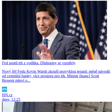
Fed pustil trh z vodítka. Dluhopisy se vzepřely
Nový šéf Fedu Kevin Warsh zkouší nezvyklou terapii: méně návodů
od centrální banky, více prostoru pro trh. Ministr financí Scott
Bessent mluví o...
HN.cz
dnes, 12:25