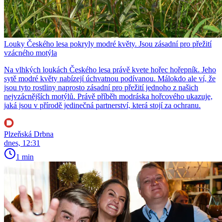
Louky Českého lesa pokryly modré květy. Jsou zásadní pro přežití
vzácného motýla
Na vlhkých loukách Českého lesa právě kvete hořec hořepník. Jeho
sytě modré květy nabízejí úchvatnou podívanou. Málokdo ale ví, že
jsou tyto rostliny naprosto zásadní pro přežití jednoho z našich
nejvzácnějších motýlů. Právě příběh modráska hořcového ukazuje,
jaká jsou v přírodě jedinečná partnerství, která stojí za ochranu.
Plzeňská Drbna
dnes, 12:31
1 min