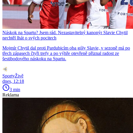
Náskok na Spartu? Jsem rád. Nezastavitelný kanonýr Slavie Chytil
nechtěl lhát o svých pocitech
Mojmír Chytil dal proti Pardubicím oba góly Slavie, v sezoně má po
třech zápasech čtyři trefy a po výhře otevřeně přiznal radost ze
šestibodového náskoku na Spartu.
SportyŽivě
dnes, 12:18
3 min
Reklama