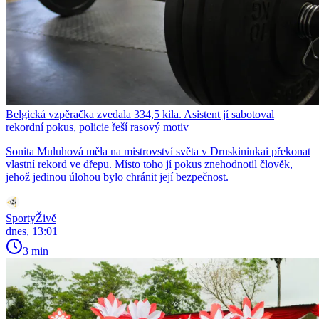
Belgická vzpěračka zvedala 334,5 kila. Asistent jí sabotoval
rekordní pokus, policie řeší rasový motiv
Sonita Muluhová měla na mistrovství světa v Druskininkai překonat
vlastní rekord ve dřepu. Místo toho jí pokus znehodnotil člověk,
jehož jedinou úlohou bylo chránit její bezpečnost.
SportyŽivě
dnes, 13:01
3 min