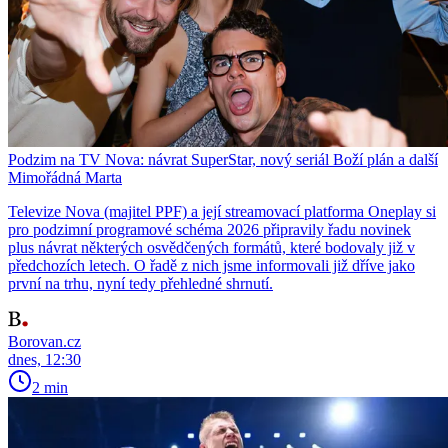
Podzim na TV Nova: návrat SuperStar, nový seriál Boží plán a další
Mimořádná Marta
Televize Nova (majitel PPF) a její streamovací platforma Oneplay si
pro podzimní programové schéma 2026 připravily řadu novinek
plus návrat některých osvědčených formátů, které bodovaly již v
předchozích letech. O řadě z nich jsme informovali již dříve jako
první na trhu, nyní tedy přehledné shrnutí.
Borovan.cz
dnes, 12:30
2 min