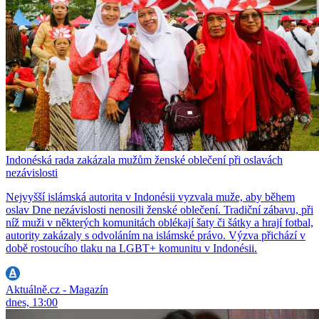
Indonéská rada zakázala mužům ženské oblečení při oslavách
nezávislosti
Nejvyšší islámská autorita v Indonésii vyzvala muže, aby během
oslav Dne nezávislosti nenosili ženské oblečení. Tradiční zábavu, při
níž muži v některých komunitách oblékají šaty či šátky a hrají fotbal,
autority zakázaly s odvoláním na islámské právo. Výzva přichází v
době rostoucího tlaku na LGBT+ komunitu v Indonésii.
Aktuálně.cz - Magazín
dnes, 13:00