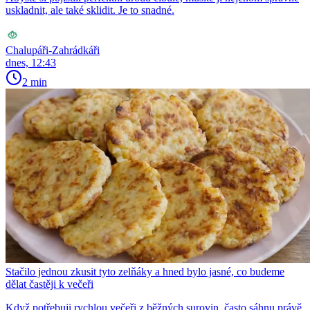
uskladnit, ale také sklidit. Je to snadné.
Chalupáři-Zahrádkáři
dnes, 12:43
2 min
Stačilo jednou zkusit tyto zelňáky a hned bylo jasné, co budeme
dělat častěji k večeři
Když potřebuji rychlou večeři z běžných surovin, často sáhnu právě