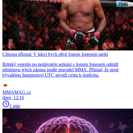
Chisora přiznal: V kleci bych před Jonem Jonesem utekl
Britský veterán po nedávném setkání s Jonem Jonesem odmítl
představu jejich zápasu podle pravidel MMA. Přiznal, že proti
bývalému šampionovi UFC nevidí cestu k úspěchu.
MMAMAG.cz
dnes, 12:16
1 min