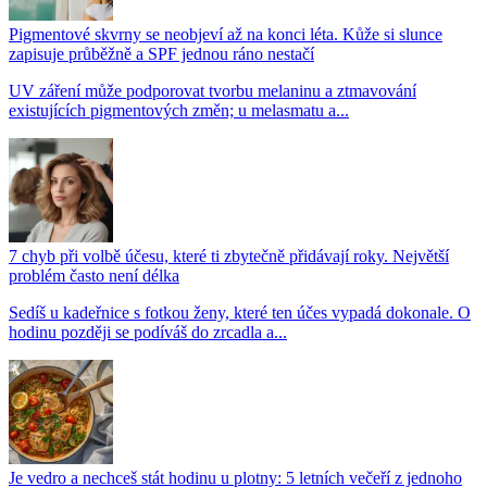
Pigmentové skvrny se neobjeví až na konci léta. Kůže si slunce
zapisuje průběžně a SPF jednou ráno nestačí
UV záření může podporovat tvorbu melaninu a ztmavování
existujících pigmentových změn; u melasmatu a...
7 chyb při volbě účesu, které ti zbytečně přidávají roky. Největší
problém často není délka
Sedíš u kadeřnice s fotkou ženy, které ten účes vypadá dokonale. O
hodinu později se podíváš do zrcadla a...
Je vedro a nechceš stát hodinu u plotny: 5 letních večeří z jednoho