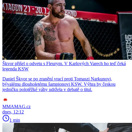
Škvor přišel o odvetu s Fleurym. V Karlových Varech ho teď čeká
legenda KSW
Daniel Škvor se po zranění vrací proti Tomaszi Narkunovi,
bývalému dlouholetému šampionovi KSW. Výhra by českou
jedničku polotěžké váhy udržela v debatě o titul.
MMAMAG.cz
dnes, 12:12
1 min