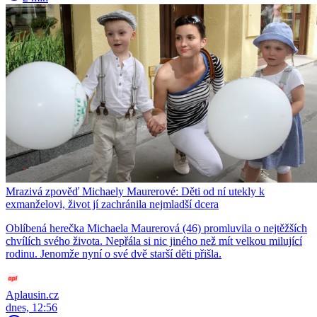
Mrazivá zpověď Michaely Maurerové: Děti od ní utekly k
exmanželovi, život jí zachránila nejmladší dcera
Oblíbená herečka Michaela Maurerová (46) promluvila o nejtěžších
chvílích svého života. Nepřála si nic jiného než mít velkou milující
rodinu. Jenomže nyní o své dvě starší děti přišla.
Aplausin.cz
dnes, 12:56