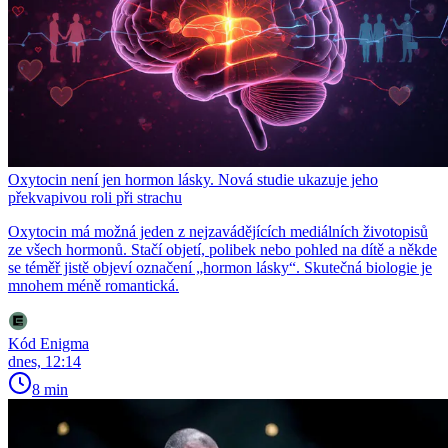
Oxytocin není jen hormon lásky. Nová studie ukazuje jeho
překvapivou roli při strachu
Oxytocin má možná jeden z nejzavádějících mediálních životopisů
ze všech hormonů. Stačí objetí, polibek nebo pohled na dítě a někde
se téměř jistě objeví označení „hormon lásky“. Skutečná biologie je
mnohem méně romantická.
Kód Enigma
dnes, 12:14
8 min