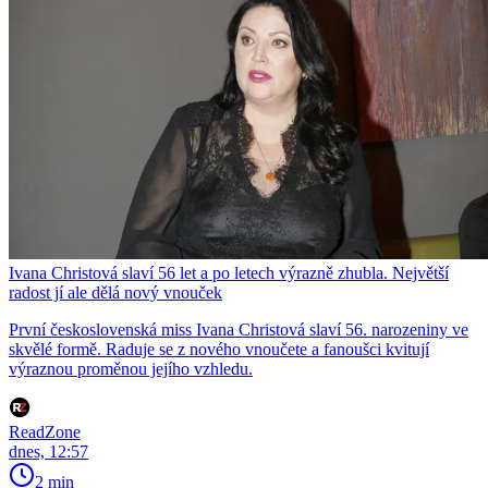
Ivana Christová slaví 56 let a po letech výrazně zhubla. Největší
radost jí ale dělá nový vnouček
První československá miss Ivana Christová slaví 56. narozeniny ve
skvělé formě. Raduje se z nového vnoučete a fanoušci kvitují
výraznou proměnou jejího vzhledu.
ReadZone
dnes, 12:57
2 min