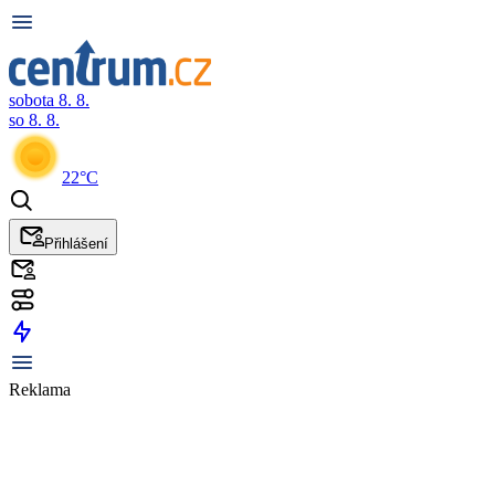
sobota 8. 8.
so 8. 8.
22°C
Přihlášení
Reklama