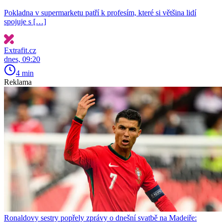
Pokladna v supermarketu patří k profesím, které si většina lidí
spojuje s […]
Extrafit.cz
dnes, 09:20
4 min
Reklama
Ronaldovy sestry popřely zprávy o dnešní svatbě na Madeiře: