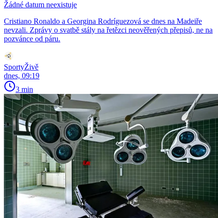
Žádné datum neexistuje
Cristiano Ronaldo a Georgina Rodríguezová se dnes na Madeiře
nevzali. Zprávy o svatbě stály na řetězci neověřených přepisů, ne na
pozvánce od páru.
SportyŽivě
dnes, 09:19
3 min