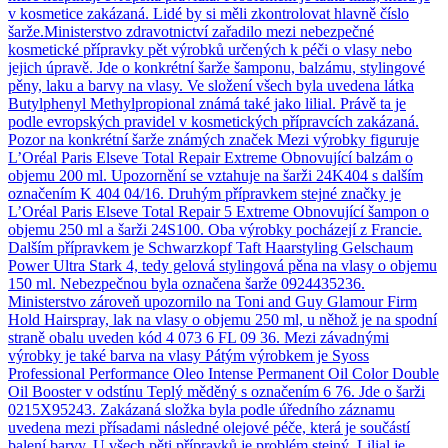
v kosmetice zakázaná. Lidé by si měli zkontrolovat hlavně číslo
šarže.Ministerstvo zdravotnictví zařadilo mezi nebezpečné
kosmetické přípravky pět výrobků určených k péči o vlasy nebo
jejich úpravě. Jde o konkrétní šarže šamponu, balzámu, stylingové
pěny, laku a barvy na vlasy. Ve složení všech byla uvedena látka
Butylphenyl Methylpropional známá také jako lilial. Právě ta je
podle evropských pravidel v kosmetických přípravcích zakázaná.
Pozor na konkrétní šarže známých značek Mezi výrobky figuruje
L’Oréal Paris Elseve Total Repair Extreme Obnovující balzám o
objemu 200 ml. Upozornění se vztahuje na šarži 24K404 s dalším
označením K 404 04/16. Druhým přípravkem stejné značky je
L’Oréal Paris Elseve Total Repair 5 Extreme Obnovující šampon o
objemu 250 ml a šarži 24S100. Oba výrobky pocházejí z Francie.
Dalším přípravkem je Schwarzkopf Taft Haarstyling Gelschaum
Power Ultra Stark 4, tedy gelová stylingová pěna na vlasy o objemu
150 ml. Nebezpečnou byla označena šarže 0924435236.
Ministerstvo zároveň upozornilo na Toni and Guy Glamour Firm
Hold Hairspray, lak na vlasy o objemu 250 ml, u něhož je na spodní
straně obalu uveden kód 4 073 6 FL 09 36. Mezi závadnými
výrobky je také barva na vlasy Pátým výrobkem je Syoss
Professional Performance Oleo Intense Permanent Oil Color Double
Oil Booster v odstínu Teplý měděný s označením 6 76. Jde o šarži
0215X95243. Zakázaná složka byla podle úředního záznamu
uvedena mezi přísadami následné olejové péče, která je součástí
balení barvy. U všech pěti přípravků je problém stejný. Lilial je