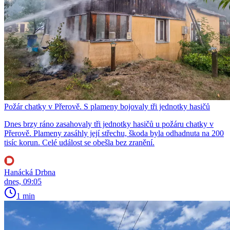
Požár chatky v Přerově. S plameny bojovaly tři jednotky hasičů
Dnes brzy ráno zasahovaly tři jednotky hasičů u požáru chatky v
Přerově. Plameny zasáhly její střechu, škoda byla odhadnuta na 200
tisíc korun. Celé událost se obešla bez zranění.
Hanácká Drbna
dnes, 09:05
1 min