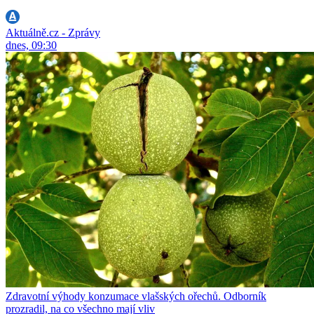
Aktuálně.cz - Zprávy
dnes, 09:30
Zdravotní výhody konzumace vlašských ořechů. Odborník
prozradil, na co všechno mají vliv