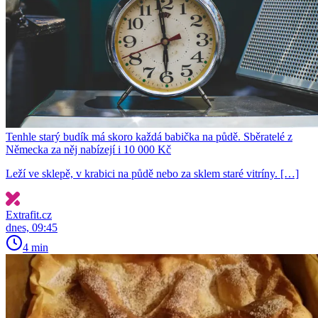
Tenhle starý budík má skoro každá babička na půdě. Sběratelé z
Německa za něj nabízejí i 10 000 Kč
Leží ve sklepě, v krabici na půdě nebo za sklem staré vitríny. […]
Extrafit.cz
dnes, 09:45
4 min