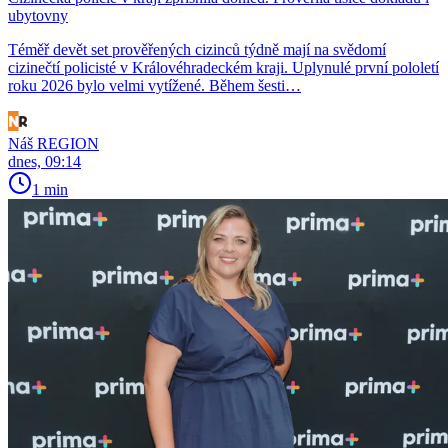
ubytovny
Téměř devět set prověřených cizinců týdně mají na svědomí
cizinečtí policisté v Královéhradeckém kraji. Uplynulé první pololetí
roku 2026 bylo velmi vytížené. Během šesti…
Náš REGION
dnes, 09:14
1 min