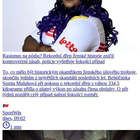
Rasismus na pódiu? Rekordní dřep ženské historie zničil
kontroverzní zásah, policie vyšetřuje šokující případ
To, co mělo být historickým okamžikem ženského silového trojboje,
skončilo jedním z největších skandálů posledních let. Belgičanka
Sonita Muluhová při pokusu o rekordní dřep s váhou 334,5
kilogramu přišla o platný výkon po zásahu člena obsluhy. O pět
týdnů později celý případ nabral šokující rozměr.
SportWin
dnes, 09:02
1 min