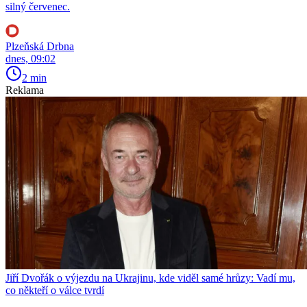
silný červenec.
Plzeňská Drbna
dnes, 09:02
2 min
Reklama
Jiří Dvořák o výjezdu na Ukrajinu, kde viděl samé hrůzy: Vadí mu,
co někteří o válce tvrdí