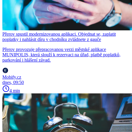
Přerov spustil modernizovanou aplikaci. Objednat se, zaplatit
poplatky i nahlásit díru v chodníku zvládnete z gauče
Přerov provozuje přepracovanou verzi městské aplikace
MUNIPOLIS, která slouží k rezervaci na úřad, platbě poplatků,
parkování i hlášení závad.
Mobify.cz
dnes, 09:50
4 min