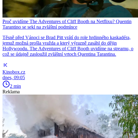
Proč uvidíme The Adventures of Cliff Booth na Netflixu? Quentin
Tarantino se sekl na zvláštní podmínce
Těsně před Vánoci se Brad Pitt vrátí do role hrdinného kaskadéra,
jemuž možná prošla vražda a který výrazně zasáhl do dějin
Hollywoodu. The Adventures of Cliff Booth uvidíme na streamu, o
což se údajně zasloužil zvláštní vrtoch Quentina Tarantina.
Kinobox.cz
dnes, 09:05
2 min
Reklama