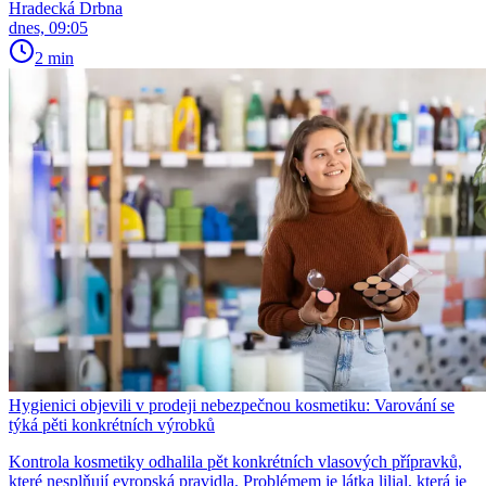
Hradecká Drbna
dnes, 09:05
2 min
Hygienici objevili v prodeji nebezpečnou kosmetiku: Varování se
týká pěti konkrétních výrobků
Kontrola kosmetiky odhalila pět konkrétních vlasových přípravků,
které nesplňují evropská pravidla. Problémem je látka lilial, která je