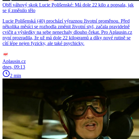
Obří váhový skok Lucie Polišenské: Má dole 22 kilo a popsala, jak
se jí změnilo tělo
Lucie Polišenská (40) prochází výraznou životní proměnou. Před
několika měsíci se rozhodla změnit životní styl, začala pravidelně
cvičit a výsledky na sebe nenechaly dlouho čekat. Pro Aplausin.cz
nyní prozradila, že už má dole 22 kilogramů a díky nové rutině se
cítí lépe nejen fyzicky, ale také psychicky.
Aplausin.cz
dnes, 09:13
2 min