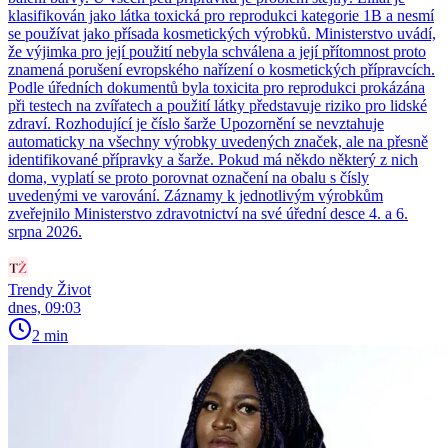
klasifikován jako látka toxická pro reprodukci kategorie 1B a nesmí
se používat jako přísada kosmetických výrobků. Ministerstvo uvádí,
že výjimka pro její použití nebyla schválena a její přítomnost proto
znamená porušení evropského nařízení o kosmetických přípravcích.
Podle úředních dokumentů byla toxicita pro reprodukci prokázána
při testech na zvířatech a použití látky představuje riziko pro lidské
zdraví. Rozhodující je číslo šarže Upozornění se nevztahuje
automaticky na všechny výrobky uvedených značek, ale na přesně
identifikované přípravky a šarže. Pokud má někdo některý z nich
doma, vyplatí se proto porovnat označení na obalu s čísly
uvedenými ve varování. Záznamy k jednotlivým výrobkům
zveřejnilo Ministerstvo zdravotnictví na své úřední desce 4. a 6.
srpna 2026.
Trendy Život
dnes, 09:03
2 min