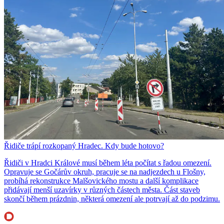
Řidiče trápí rozkopaný Hradec. Kdy bude hotovo?
Řidiči v Hradci Králové musí během léta počítat s řadou omezení.
Opravuje se Gočárův okruh, pracuje se na nadjezdech u Flošny,
probíhá rekonstrukce Malšovického mostu a další komplikace
přidávají menší uzavírky v různých částech města. Část staveb
skončí během prázdnin, některá omezení ale potrvají až do podzimu.