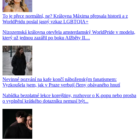
To je přece normální, ne? Královna Máxima přepsala historii a z
WorldPridu poslal jasný vzkaz LGBTQIA+
Nizozemská královna otevřela amsterdamský WorldPride v modelu,
který už jednou zazářil po boku Alžběty II....
Nevinné pozvání na kafe končí náboženským fanatismem:
Vyzkoušela jsem, jak v Praze verbují členy obávaného hnutí
Nabídka bezplatné lekce korejštiny, rozhovor o K-popu nebo prosba
o vyplnění krátkého dotazníku nemusí být...