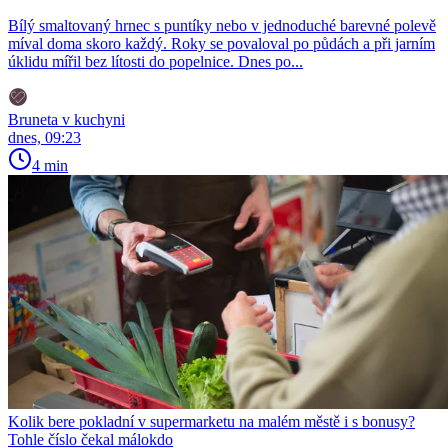
Bílý smaltovaný hrnec s puntíky nebo v jednoduché barevné polevě
míval doma skoro každý. Roky se povaloval po půdách a při jarním
úklidu mířil bez lítosti do popelnice. Dnes po...
Bruneta v kuchyni
dnes, 09:23
4 min
Kolik bere pokladní v supermarketu na malém městě i s bonusy?
Tohle číslo čekal málokdo