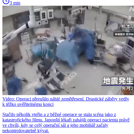
3 min
Video: Operaci přerušilo náhlé zemětřesení. Drastické záběry vedly
k těžko uvěřitelnému konci
Stačilo několik vteřin a z běžné operace se stala scéna jako z
katastrofického filmu. Japonští lékaři zahájili operaci pacienta právě
ve chvíli, kdy se celý operační sál a jeho mobiliář začaly
nekontrolovatelně kývat.