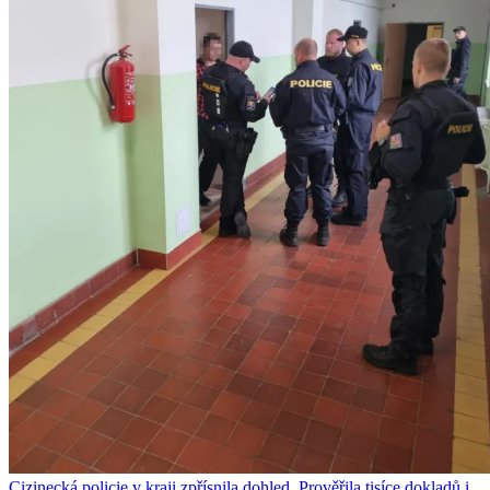
Cizinecká policie v kraji zpřísnila dohled. Prověřila tisíce dokladů i