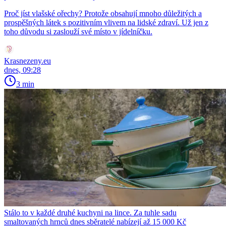
Proč jíst vlašské ořechy? Protože obsahují mnoho důležitých a
prospěšných látek s pozitivním vlivem na lidské zdraví. Už jen z
toho důvodu si zaslouží své místo v jídelníčku.
Krasnezeny.eu
dnes, 09:28
3 min
Stálo to v každé druhé kuchyni na lince. Za tuhle sadu
smaltovaných hrnců dnes sběratelé nabízejí až 15 000 Kč