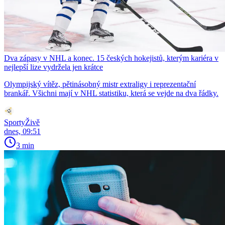
Dva zápasy v NHL a konec. 15 českých hokejistů, kterým kariéra v
nejlepší lize vydržela jen krátce
Olympijský vítěz, pětinásobný mistr extraligy i reprezentační
brankář. Všichni mají v NHL statistiku, která se vejde na dva řádky.
SportyŽivě
dnes, 09:51
3 min