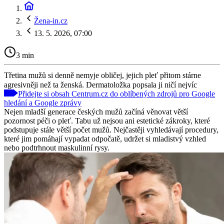
Žena-in.cz
13. 5. 2026, 07:00
3 min
Třetina mužů si denně nemyje obličej, jejich pleť přitom stárne
agresivněji než ta ženská. Dermatoložka popsala ji ničí nejvíc
Přidejte si obsah Centrum.cz do oblíbených zdrojů pro Google
hledání a Google zprávy
Nejen mladší generace českých mužů začíná věnovat větší
pozornost péči o pleť. Tabu už nejsou ani estetické zákroky, které
podstupuje stále větší počet mužů. Nejčastěji vyhledávají procedury,
které jim pomáhají vypadat odpočatě, udržet si mladistvý vzhled
nebo podtrhnout maskulinní rysy.