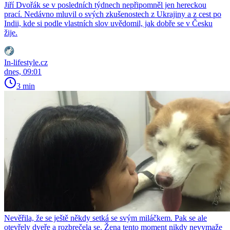
Jiří Dvořák se v posledních týdnech nepřipomněl jen hereckou
prací. Nedávno mluvil o svých zkušenostech z Ukrajiny a z cest po
Indii, kde si podle vlastních slov uvědomil, jak dobře se v Česku
žije.
In-lifestyle.cz
dnes, 09:01
3 min
Nevěřila, že se ještě někdy setká se svým miláčkem. Pak se ale
otevřely dveře a rozbrečela se. Žena tento moment nikdy nevymaže