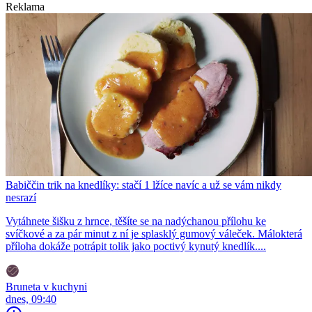
Reklama
Babiččin trik na knedlíky: stačí 1 lžíce navíc a už se vám nikdy
nesrazí
Vytáhnete šišku z hrnce, těšíte se na nadýchanou přílohu ke
svíčkové a za pár minut z ní je splasklý gumový váleček. Málokterá
příloha dokáže potrápit tolik jako poctivý kynutý knedlík....
Bruneta v kuchyni
dnes, 09:40