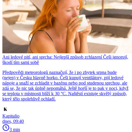
Ani ledové pití, ani sprcha: Nejlepší způsob zchlazení Češi ignorují,
škodí tím sami sobě
Předpovědi meteorologů naznačují, že i po zbytek srpna bude
(nejen) v Česku hlavně horko. Češi kupují ventilátory, pijí ledové
nápoje a snaží se zchladit v bazénu nebo pod studenou sprchou, ale
zdá se, že nic tak úplně nepomáhá. Ještě horší je to pak v noci, když
se teplota v místnosti blíží k 30 °C. Naštěstí existuje skvělý způsob,
který tělo spolehlivě ochladí.
Kapitalio
dnes, 09:40
3 min