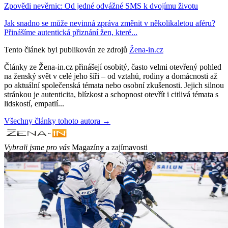
Zpovědi nevěrnic: Od jedné odvážné SMS k dvojímu životu
Jak snadno se může nevinná zpráva změnit v několikaletou aféru?
Přinášíme autentická přiznání žen, které...
Tento článek byl publikován ze zdrojů
Žena-in.cz
Články ze Žena-in.cz přinášejí osobitý, často velmi otevřený pohled
na ženský svět v celé jeho šíři – od vztahů, rodiny a domácnosti až
po aktuální společenská témata nebo osobní zkušenosti. Jejich silnou
stránkou je autenticita, blízkost a schopnost otevřít i citlivá témata s
lidskostí, empatií...
Všechny články tohoto autora →
Vybrali jsme pro vás
Magazíny a zajímavosti