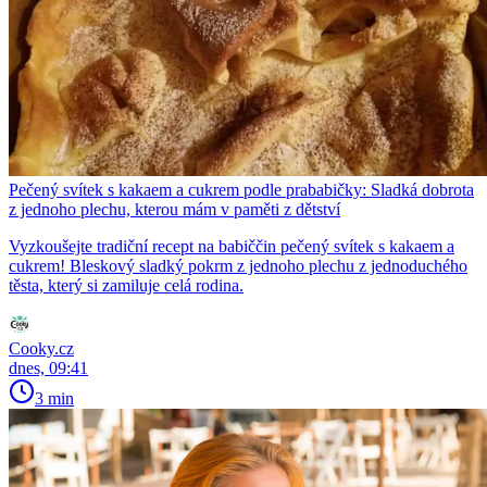
Pečený svítek s kakaem a cukrem podle prababičky: Sladká dobrota
z jednoho plechu, kterou mám v paměti z dětství
Vyzkoušejte tradiční recept na babiččin pečený svítek s kakaem a
cukrem! Bleskový sladký pokrm z jednoho plechu z jednoduchého
těsta, který si zamiluje celá rodina.
Cooky.cz
dnes, 09:41
3 min