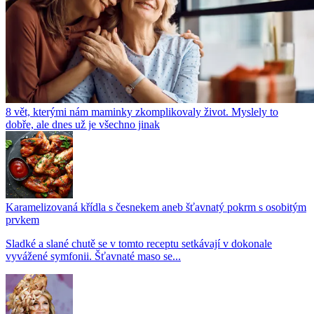
8 vět, kterými nám maminky zkomplikovaly život. Myslely to
dobře, ale dnes už je všechno jinak
Karamelizovaná křídla s česnekem aneb šťavnatý pokrm s osobitým
prvkem
Sladké a slané chutě se v tomto receptu setkávají v dokonale
vyvážené symfonii. Šťavnaté maso se...