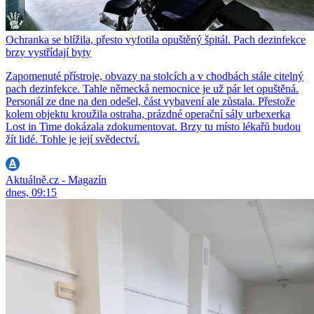
Ochranka se blížila, přesto vyfotila opuštěný špitál. Pach dezinfekce
brzy vystřídají byty
Zapomenuté přístroje, obvazy na stolcích a v chodbách stále citelný
pach dezinfekce. Tahle německá nemocnice je už pár let opuštěná.
Personál ze dne na den odešel, část vybavení ale zůstala. Přestože
kolem objektu kroužila ostraha, prázdné operační sály urbexerka
Lost in Time dokázala zdokumentovat. Brzy tu místo lékařů budou
žít lidé. Tohle je její svědectví.
Aktuálně.cz - Magazín
dnes, 09:15