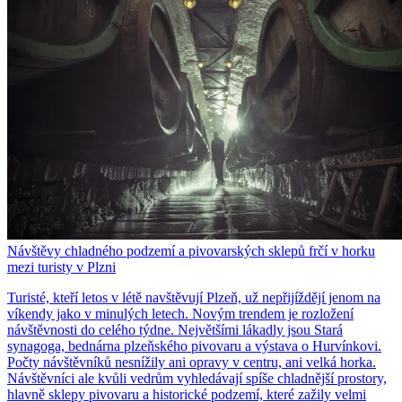
Návštěvy chladného podzemí a pivovarských sklepů frčí v horku
mezi turisty v Plzni
Turisté, kteří letos v létě navštěvují Plzeň, už nepřijíždějí jenom na
víkendy jako v minulých letech. Novým trendem je rozložení
návštěvnosti do celého týdne. Největšími lákadly jsou Stará
synagoga, bednárna plzeňského pivovaru a výstava o Hurvínkovi.
Počty návštěvníků nesnížily ani opravy v centru, ani velká horka.
Návštěvníci ale kvůli vedrům vyhledávají spíše chladnější prostory,
hlavně sklepy pivovaru a historické podzemí, které zažily velmi