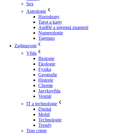
Sex
Astrologie
Horoskopy
Tarot a karty
Andělé a tajemná znamení
Numerologie
Tajemno
Zajímavosti
Věda
Biologie
Ekologie
Fyzika
Geografie
Historie
Chemie
Jazykověda
Vesmír
IT a technologie
Digital
Mobil
Technologie
Trendy
True crime