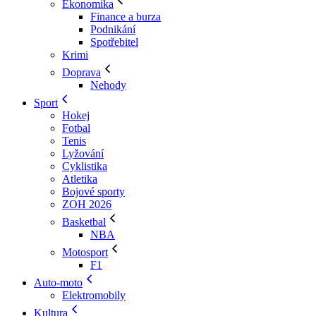
Ekonomika
Finance a burza
Podnikání
Spotřebitel
Krimi
Doprava
Nehody
Sport
Hokej
Fotbal
Tenis
Lyžování
Cyklistika
Atletika
Bojové sporty
ZOH 2026
Basketbal
NBA
Motosport
F1
Auto-moto
Elektromobily
Kultura