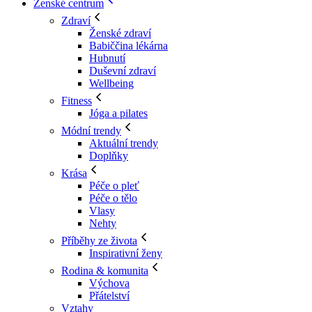
Ženské centrum
Zdraví
Ženské zdraví
Babiččina lékárna
Hubnutí
Duševní zdraví
Wellbeing
Fitness
Jóga a pilates
Módní trendy
Aktuální trendy
Doplňky
Krása
Péče o pleť
Péče o tělo
Vlasy
Nehty
Příběhy ze života
Inspirativní ženy
Rodina & komunita
Výchova
Přátelství
Vztahy