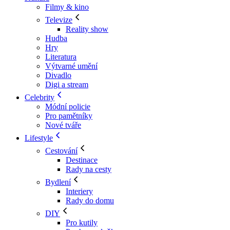
Filmy & kino
Televize
Reality show
Hudba
Hry
Literatura
Výtvarné umění
Divadlo
Digi a stream
Celebrity
Módní policie
Pro pamětníky
Nové tváře
Lifestyle
Cestování
Destinace
Rady na cesty
Bydlení
Interiery
Rady do domu
DIY
Pro kutily