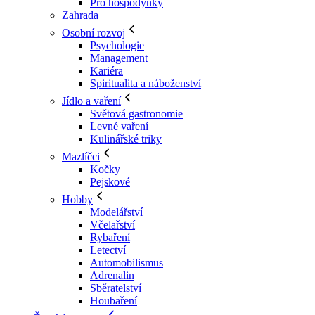
Pro hospodyňky
Zahrada
Osobní rozvoj
Psychologie
Management
Kariéra
Spiritualita a náboženství
Jídlo a vaření
Světová gastronomie
Levné vaření
Kulinářské triky
Mazlíčci
Kočky
Pejskové
Hobby
Modelářství
Včelařství
Rybaření
Letectví
Automobilismus
Adrenalin
Sběratelství
Houbaření