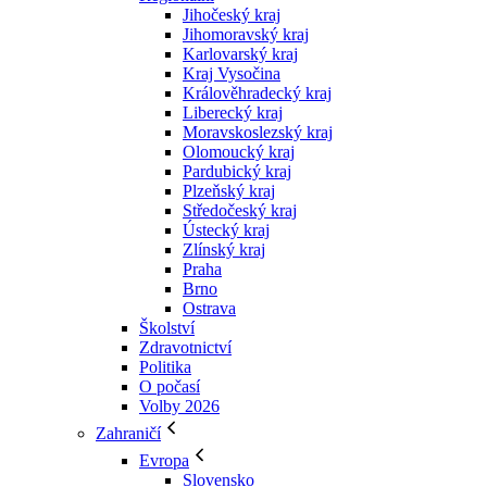
Jihočeský kraj
Jihomoravský kraj
Karlovarský kraj
Kraj Vysočina
Králověhradecký kraj
Liberecký kraj
Moravskoslezský kraj
Olomoucký kraj
Pardubický kraj
Plzeňský kraj
Středočeský kraj
Ústecký kraj
Zlínský kraj
Praha
Brno
Ostrava
Školství
Zdravotnictví
Politika
O počasí
Volby 2026
Zahraničí
Evropa
Slovensko