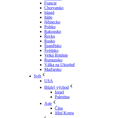
Francie
Chorvatsko
Island
Itálie
Německo
Polsko
Rakousko
Řecko
Rusko
Španělsko
Švédsko
Velká Británie
Rumunsko
Válka na Ukrajině
Maďarsko
Svět
USA
Blízký východ
Izrael
Palestina
Asie
Čína
Jižní Korea