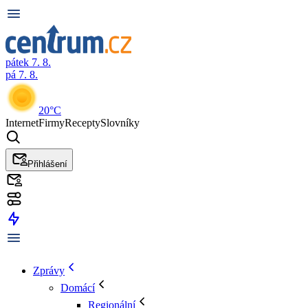
pátek 7. 8.
pá 7. 8.
20°C
Internet
Firmy
Recepty
Slovníky
Přihlášení
Zprávy
Domácí
Regionální