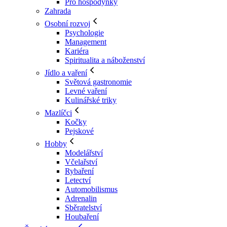
Pro hospodyňky
Zahrada
Osobní rozvoj
Psychologie
Management
Kariéra
Spiritualita a náboženství
Jídlo a vaření
Světová gastronomie
Levné vaření
Kulinářské triky
Mazlíčci
Kočky
Pejskové
Hobby
Modelářství
Včelařství
Rybaření
Letectví
Automobilismus
Adrenalin
Sběratelství
Houbaření