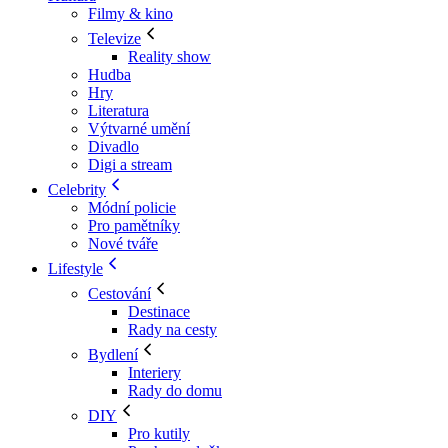
Filmy & kino
Televize
Reality show
Hudba
Hry
Literatura
Výtvarné umění
Divadlo
Digi a stream
Celebrity
Módní policie
Pro pamětníky
Nové tváře
Lifestyle
Cestování
Destinace
Rady na cesty
Bydlení
Interiery
Rady do domu
DIY
Pro kutily