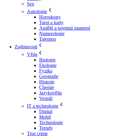
Sex
Astrologie
Horoskopy
Tarot a karty
Andělé a tajemná znamení
Numerologie
Tajemno
Zajímavosti
Věda
Biologie
Ekologie
Fyzika
Geografie
Historie
Chemie
Jazykověda
Vesmír
IT a technologie
Digital
Mobil
Technologie
Trendy
True crime