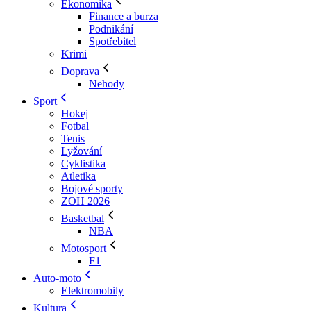
Ekonomika
Finance a burza
Podnikání
Spotřebitel
Krimi
Doprava
Nehody
Sport
Hokej
Fotbal
Tenis
Lyžování
Cyklistika
Atletika
Bojové sporty
ZOH 2026
Basketbal
NBA
Motosport
F1
Auto-moto
Elektromobily
Kultura