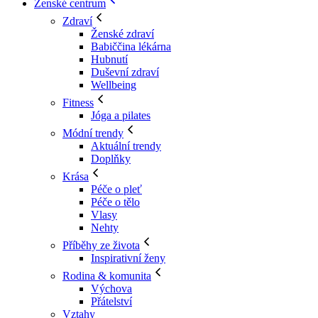
Ženské centrum
Zdraví
Ženské zdraví
Babiččina lékárna
Hubnutí
Duševní zdraví
Wellbeing
Fitness
Jóga a pilates
Módní trendy
Aktuální trendy
Doplňky
Krása
Péče o pleť
Péče o tělo
Vlasy
Nehty
Příběhy ze života
Inspirativní ženy
Rodina & komunita
Výchova
Přátelství
Vztahy