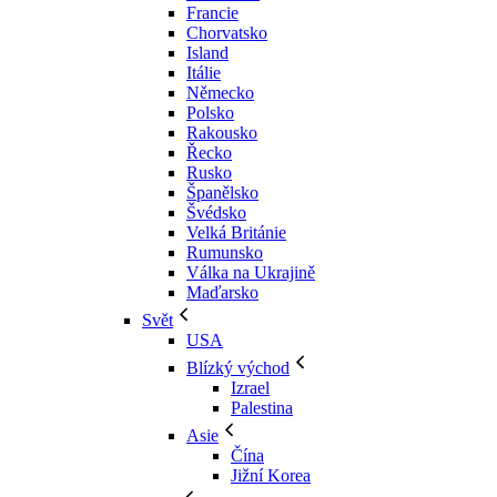
Francie
Chorvatsko
Island
Itálie
Německo
Polsko
Rakousko
Řecko
Rusko
Španělsko
Švédsko
Velká Británie
Rumunsko
Válka na Ukrajině
Maďarsko
Svět
USA
Blízký východ
Izrael
Palestina
Asie
Čína
Jižní Korea