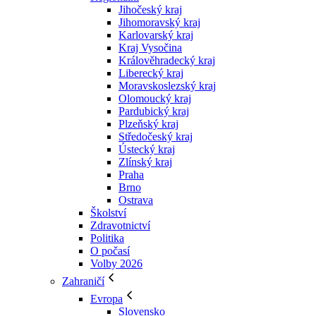
Jihočeský kraj
Jihomoravský kraj
Karlovarský kraj
Kraj Vysočina
Králověhradecký kraj
Liberecký kraj
Moravskoslezský kraj
Olomoucký kraj
Pardubický kraj
Plzeňský kraj
Středočeský kraj
Ústecký kraj
Zlínský kraj
Praha
Brno
Ostrava
Školství
Zdravotnictví
Politika
O počasí
Volby 2026
Zahraničí
Evropa
Slovensko