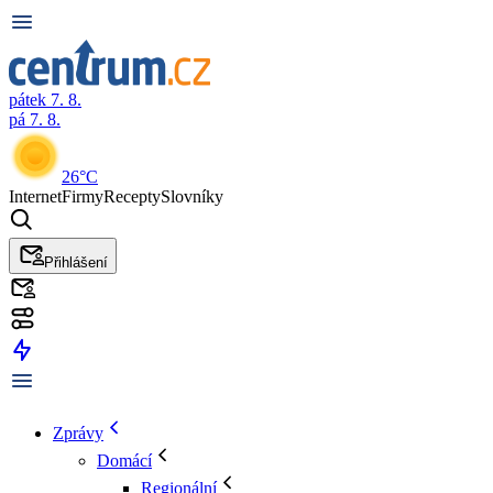
pátek 7. 8.
pá 7. 8.
26°C
Internet
Firmy
Recepty
Slovníky
Přihlášení
Zprávy
Domácí
Regionální