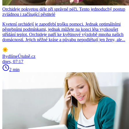
Orchideje pokvetou déle při správné péči. Tento jednoduchý postup
zvládnou i začínající pěstitelé
Kvetení orchidejí je zapotřebí trošku pomoci. Jednak optimálními
pěstebními podmínkami, jednak můžete na konci léta vyzkoušet
střídání teplot. Orchideje patří ke květinové výzdobě mnoha našich
domácností. Jejich něžné kráse a půvabu nepodléhají jen ženy, ale...
BydlímeÚtulně.cz
dnes, 07:17
2 min