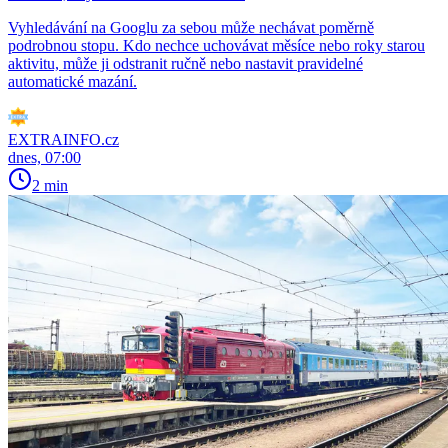
Vyhledávání na Googlu za sebou může nechávat poměrně
podrobnou stopu. Kdo nechce uchovávat měsíce nebo roky starou
aktivitu, může ji odstranit ručně nebo nastavit pravidelné
automatické mazání.
EXTRAINFO.cz
dnes, 07:00
2 min