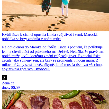
Kvůli lásce k cizinci opustila Linda svůj život i zemi. Marocká
pohádka se brzy změnila v noční můru
Na dovolenou do Maroka odjížděla Linda s pocitem, že potřebuje
jen na chvíli utéct od prázdného manželství. Netušila, že právě tam
potká muže, kvůli kterému změní celý svůj život. Exotická láska
začala jako splněný sen, ale brzy se proměnila v noční můru. Z
milované ženy se stala vězeňkyně, která musela riskovat všechno,
aby získala zpět svou svobodu.
Žena.cz
dnes, 06:59