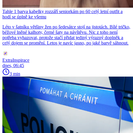
Tahle 1 barva kabelky rozzáří seniorkám po 60 celý letní outfit a
hodí se úplně ke všemu
Léto v šatníku většiny žen po šedesátce stojí na jistotách. Bílé tričko,
béžové lněné kalhoty, černé šaty na návštěvu. Nic z toho není
potřeba vyhazovat, protože stačí přidat jediný výrazný doplněk a
celý dojem se promění. Letos je navíc jasno, po jaké barvě sáhnout.
ExtraInspirace
dnes, 06:45
3 min