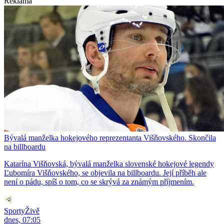
Reklama
Bývalá manželka hokejového reprezentanta Višňovského. Skončila
na billboardu
Katarína Višňovská, bývalá manželka slovenské hokejové legendy
Ľubomíra Višňovského, se objevila na billboardu. Její příběh ale
není o pádu, spíš o tom, co se skrývá za známým příjmením.
SportyŽivě
dnes, 07:05