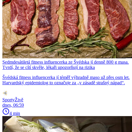
Sedmdesátiletá fitness influencerka ze Švédska jí denně 800 g masa.
Tvrdí, že se cítí skvěle, lékaři upozorňují na rizika
Švédská fitness influencerka jí téměř výhradně maso už přes osm let.
Harvardský epidemiolog to označuje za „v zásadě strašný nápad“.
SportyŽivě
dnes, 06:59
4 min