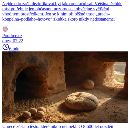
Nejde o to začít dezinfikovat byt jako operační sál. Většina těchhle
míst potřebuje jen občasnou pozornost a obyčejné vyčištění
vhodným prostředkem. Jen se k nim při běžné trase „prach–
koupelna–podlaha–hotovo“ zkrátka skoro nikdy nedostaneme.
Poudree.cz
dnes, 07:22
6 min
U pece zůstalo těsto, které nikdo neupekl. O 8.600 let později