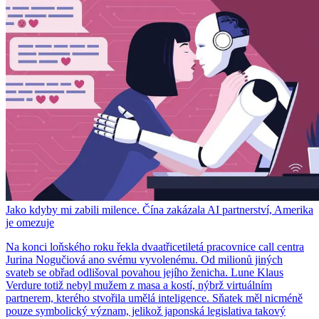
Jako kdyby mi zabili milence. Čína zakázala AI partnerství, Amerika
je omezuje
Na konci loňského roku řekla dvaatřicetiletá pracovnice call centra
Jurina Nogučiová ano svému vyvolenému. Od milionů jiných
svateb se obřad odlišoval povahou jejího ženicha. Lune Klaus
Verdure totiž nebyl mužem z masa a kostí, nýbrž virtuálním
partnerem, kterého stvořila umělá inteligence. Sňatek měl nicméně
pouze symbolický význam, jelikož japonská legislativa takový