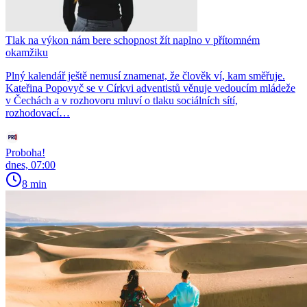
Tlak na výkon nám bere schopnost žít naplno v přítomném
okamžiku
Plný kalendář ještě nemusí znamenat, že člověk ví, kam směřuje.
Kateřina Popovyč se v Církvi adventistů věnuje vedoucím mládeže
v Čechách a v rozhovoru mluví o tlaku sociálních sítí,
rozhodovací…
Proboha!
dnes, 07:00
8 min