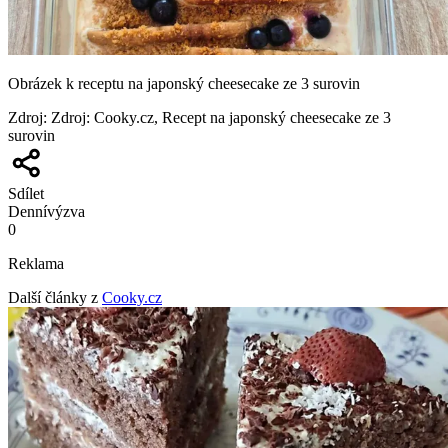
Obrázek k receptu na japonský cheesecake ze 3 surovin
Zdroj
:
Zdroj: Cooky.cz, Recept na japonský cheesecake ze 3
surovin
Sdílet
Denní
výzva
0
Reklama
Další články z
Cooky.cz