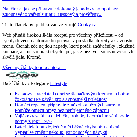
Naučte se, jak se připravuje dokonalý jahodový kompot bez
zdlouhavého vaření sirupu! Bleskový a prověřený...
Tento článek byl publikován ze zdrojů
Cooky.cz
Web přináší širokou škálu receptů pro všechny příležitosti – od
rychlých večeří a domácího pečiva až po sladké dezerty a slavnostní
menu. Čtenáři zde najdou nápady, které potěší začátečníky i zkušené
kuchaře, a spoustu praktických tipů, jak z běžných surovin vykouzlit
skvělá jídla. Kromě...
Všechny články tohoto autora →
Další články z kategorie
Lifestyle
Kakaový stracciatella dort se šlehačkovým krémem a hořkou
čokoládou ke kávě i pro slavnostnější příležitost
Domácí repelent připravíte z několika běžných surovin.
Pomůže omezit hmyz bez nepříjemného zápachu
Vajíčkový salát na chlebíčky, rohlíky i domácí mlsání podle
normy z roku 1976
Baterii telefonu zbytečně ničí běžná chyba při nabíjení.
Vyplatí se změnit několik jednoduchých návyků