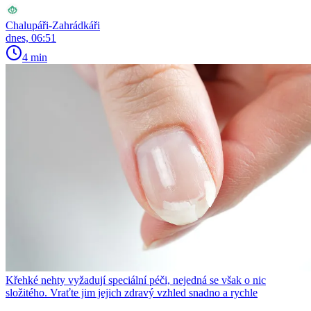
Chalupáři-Zahrádkáři
dnes, 06:51
4 min
Křehké nehty vyžadují speciální péči, nejedná se však o nic
složitého. Vraťte jim jejich zdravý vzhled snadno a rychle