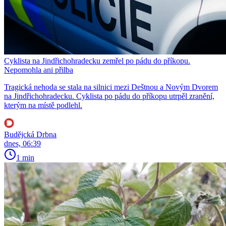
Cyklista na Jindřichohradecku zemřel po pádu do příkopu.
Nepomohla ani přilba
Tragická nehoda se stala na silnici mezi Deštnou a Novým Dvorem
na Jindřichohradecku. Cyklista po pádu do příkopu utrpěl zranění,
kterým na místě podlehl.
Budějcká Drbna
dnes, 06:39
1 min