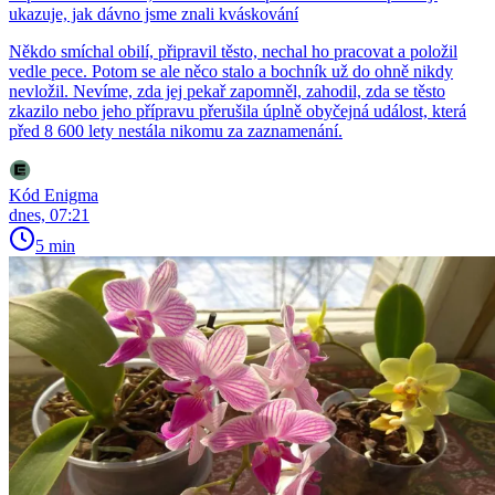
ukazuje, jak dávno jsme znali kváskování
Někdo smíchal obilí, připravil těsto, nechal ho pracovat a položil
vedle pece. Potom se ale něco stalo a bochník už do ohně nikdy
nevložil. Nevíme, zda jej pekař zapomněl, zahodil, zda se těsto
zkazilo nebo jeho přípravu přerušila úplně obyčejná událost, která
před 8 600 lety nestála nikomu za zaznamenání.
Kód Enigma
dnes, 07:21
5 min