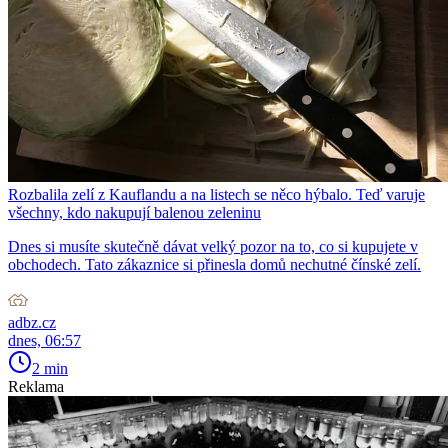
Rozbalila zelí z Kauflandu a na listech se něco hýbalo. Teď varuje
všechny, kdo nakupují balenou zeleninu
Dnes si musíte skutečně dávat velký pozor na to, co si kupujete v
obchodech. Tato zákaznice si přinesla domů nechutné čínské zelí.
adbz.cz
dnes, 06:57
2 min
Reklama