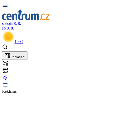
sobota 8. 8.
so 8. 8.
19°C
Přihlášení
Reklama