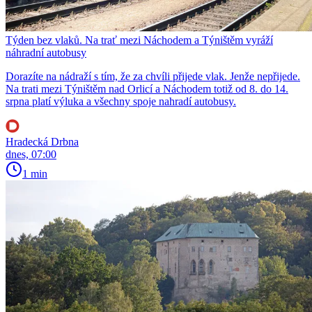
Týden bez vlaků. Na trať mezi Náchodem a Týništěm vyráží
náhradní autobusy
Dorazíte na nádraží s tím, že za chvíli přijede vlak. Jenže nepřijede.
Na trati mezi Týništěm nad Orlicí a Náchodem totiž od 8. do 14.
srpna platí výluka a všechny spoje nahradí autobusy.
Hradecká Drbna
dnes, 07:00
1 min