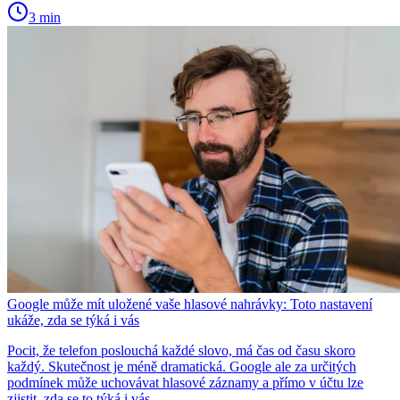
3 min
Google může mít uložené vaše hlasové nahrávky: Toto nastavení
ukáže, zda se týká i vás
Pocit, že telefon poslouchá každé slovo, má čas od času skoro
každý. Skutečnost je méně dramatická. Google ale za určitých
podmínek může uchovávat hlasové záznamy a přímo v účtu lze
zjistit, zda se to týká i vás.