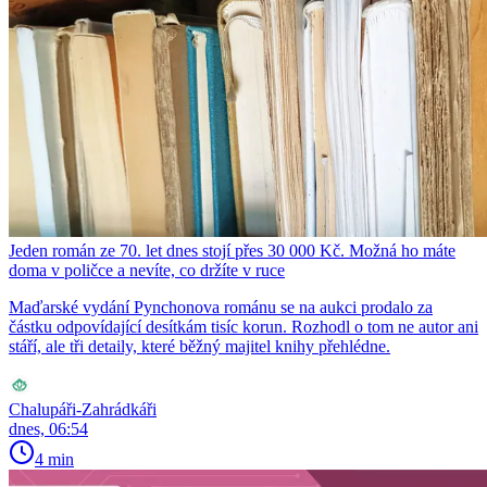
Jeden román ze 70. let dnes stojí přes 30 000 Kč. Možná ho máte
doma v poličce a nevíte, co držíte v ruce
Maďarské vydání Pynchonova románu se na aukci prodalo za
částku odpovídající desítkám tisíc korun. Rozhodl o tom ne autor ani
stáří, ale tři detaily, které běžný majitel knihy přehlédne.
Chalupáři-Zahrádkáři
dnes, 06:54
4 min