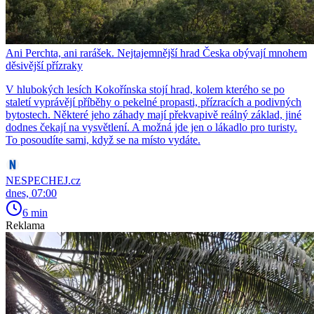
Ani Perchta, ani rarášek. Nejtajemnější hrad Česka obývají mnohem
děsivější přízraky
V hlubokých lesích Kokořínska stojí hrad, kolem kterého se po
staletí vyprávějí příběhy o pekelné propasti, přízracích a podivných
bytostech. Některé jeho záhady mají překvapivě reálný základ, jiné
dodnes čekají na vysvětlení. A možná jde jen o lákadlo pro turisty.
To posoudíte sami, když se na místo vydáte.
NESPECHEJ.cz
dnes, 07:00
6 min
Reklama