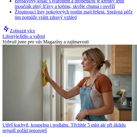
Broskvový koláč s tvarohem a drobenkou je křehký letní
moučník plný šťávy a krému, skvěle chutná i osvěží
Žloutnoucí listy pokojových rostlin mají řešení. Správná péče
jim pomůže vrátit zdravý vzhled
Zobrazit více
Lifestyle
Jídlo a vaření
Vybrali jsme pro vás
Magazíny a zajímavosti
Utřeš kuchyň, koupelnu i podlahu. Těchhle 5 míst ale při úklidu
nejspíš pořád ignoruješ