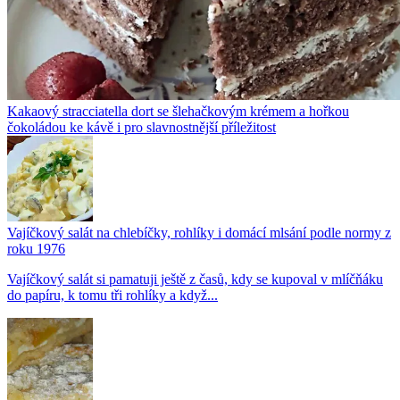
Kakaový stracciatella dort se šlehačkovým krémem a hořkou
čokoládou ke kávě i pro slavnostnější příležitost
Vajíčkový salát na chlebíčky, rohlíky i domácí mlsání podle normy z
roku 1976
Vajíčkový salát si pamatuji ještě z časů, kdy se kupoval v mlíčňáku
do papíru, k tomu tři rohlíky a když...