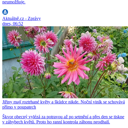
neumožňuje.
Aktuálně.cz - Zprávy
dnes, 06:52
Jiřiny mají roztrhané květy a škůdce nikde. Noční viník se schovává
přímo v poupatech
Škvor obecný vylézá za potravou až po setmění a přes den se tiskne
v záhybech květů. Proto ho ranní kontrola záhonu neodhalí.