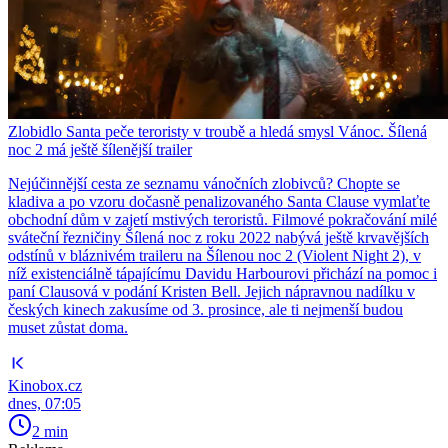
Zlobidlo Santa peče teroristy v troubě a hledá smysl Vánoc. Šílená
noc 2 má ještě šílenější trailer
Nejúčinnější cesta ze seznamu vánočních zlobivců? Chopte se
kladiva a po vzoru dočasně penalizovaného Santa Clause vymlaťte
obchodní dům v zajetí mstivých teroristů. Filmové pokračování milé
sváteční řezničiny Šílená noc z roku 2022 nabývá ještě krvavějších
odstínů v bláznivém traileru na Šílenou noc 2 (Violent Night 2), v
níž existenciálně tápajícímu Davidu Harbourovi přichází na pomoc i
paní Clausová v podání Kristen Bell. Jejich nápravnou nadílku v
českých kinech zakusíme od 3. prosince, ale ti nejmenší budou
muset zůstat doma.
Kinobox.cz
dnes, 07:05
2 min