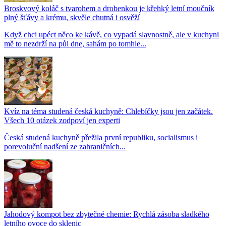
Broskvový koláč s tvarohem a drobenkou je křehký letní moučník
plný šťávy a krému, skvěle chutná i osvěží
Když chci upéct něco ke kávě, co vypadá slavnostně, ale v kuchyni
mě to nezdrží na půl dne, sahám po tomhle...
Kvíz na téma studená česká kuchyně: Chlebíčky jsou jen začátek.
Všech 10 otázek zodpoví jen experti
Česká studená kuchyně přežila první republiku, socialismus i
porevoluční nadšení ze zahraničních...
Jahodový kompot bez zbytečné chemie: Rychlá zásoba sladkého
letního ovoce do sklenic