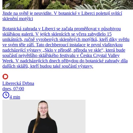
Jinde na světě je neuvidíte. V botanické v Liberci poletují svítící
sklenění motýlci
Botanická zahrada v Liberci se začala proměňovat v působivou
sklářskou galerii. V jejích sklenících se včera zabydlelo 15
unikátních, ručně vyrobených skleněných motýlků, kteří díky světlu
ve svém těle září. Tato dechberoucí instalace je první vlaštovkou
nadcházející výstavy „Sklo v přírodě, příroda ve skle“, která bude
součástí největšího sklářského festivalu v Česku Crystal Valley
Week. V nadcházejících dnech přibydou do botanické zahrady díla
dalších sklářů, kteří budou také součástí výstavy.
Liberecká Drbna
dnes, 07:00
4 min