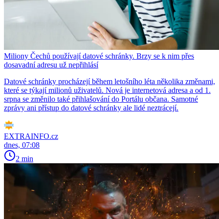
Miliony Čechů používají datové schránky. Brzy se k nim přes
dosavadní adresu už nepřihlásí
Datové schránky procházejí během letošního léta několika změnami,
které se týkají milionů uživatelů. Nová je internetová adresa a od 1.
srpna se změnilo také přihlašování do Portálu občana. Samotné
zprávy ani přístup do datové schránky ale lidé neztrácejí.
EXTRAINFO.cz
dnes, 07:08
2 min