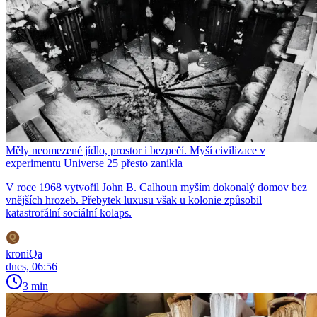
Měly neomezené jídlo, prostor i bezpečí. Myší civilizace v
experimentu Universe 25 přesto zanikla
V roce 1968 vytvořil John B. Calhoun myším dokonalý domov bez
vnějších hrozeb. Přebytek luxusu však u kolonie způsobil
katastrofální sociální kolaps.
kroniQa
dnes, 06:56
3 min