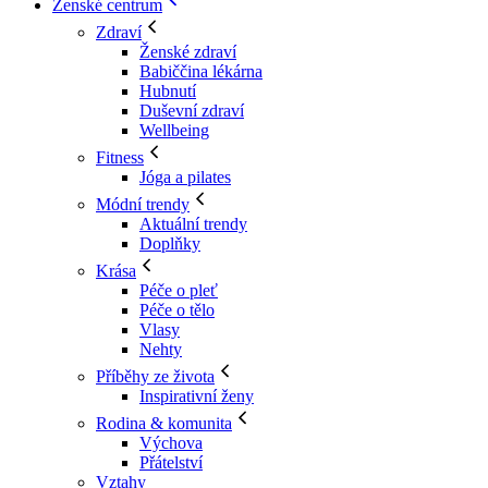
Ženské centrum
Zdraví
Ženské zdraví
Babiččina lékárna
Hubnutí
Duševní zdraví
Wellbeing
Fitness
Jóga a pilates
Módní trendy
Aktuální trendy
Doplňky
Krása
Péče o pleť
Péče o tělo
Vlasy
Nehty
Příběhy ze života
Inspirativní ženy
Rodina & komunita
Výchova
Přátelství
Vztahy