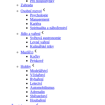
Pro hospodyňky
Zahrada
Osobní rozvoj
Psychologie
Management
Kariéra
Spiritualita a náboženství
Jídlo a vaření
Světová gastronomie
Levné vaření
Kulinářské triky
Mazlíčci
Kočky
Pejskové
Hobby
Modelářství
Včelařství
Rybaření
Letectví
Automobilismus
Adrenalin
Sběratelství
Houbaření