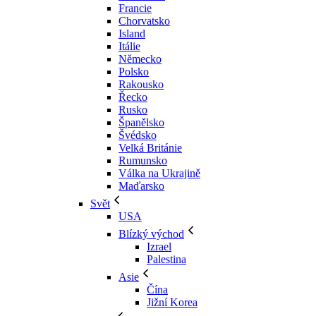
Francie
Chorvatsko
Island
Itálie
Německo
Polsko
Rakousko
Řecko
Rusko
Španělsko
Švédsko
Velká Británie
Rumunsko
Válka na Ukrajině
Maďarsko
Svět
USA
Blízký východ
Izrael
Palestina
Asie
Čína
Jižní Korea