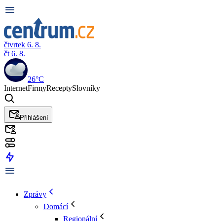
čtvrtek 6. 8.
čt 6. 8.
26°C
Internet
Firmy
Recepty
Slovníky
Přihlášení
Zprávy
Domácí
Regionální