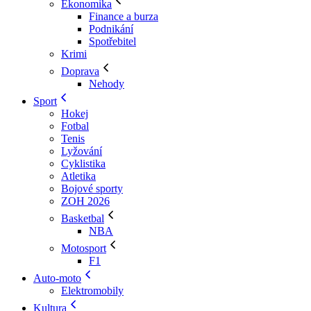
Ekonomika
Finance a burza
Podnikání
Spotřebitel
Krimi
Doprava
Nehody
Sport
Hokej
Fotbal
Tenis
Lyžování
Cyklistika
Atletika
Bojové sporty
ZOH 2026
Basketbal
NBA
Motosport
F1
Auto-moto
Elektromobily
Kultura