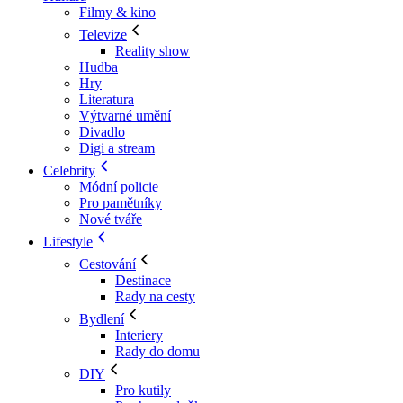
Filmy & kino
Televize
Reality show
Hudba
Hry
Literatura
Výtvarné umění
Divadlo
Digi a stream
Celebrity
Módní policie
Pro pamětníky
Nové tváře
Lifestyle
Cestování
Destinace
Rady na cesty
Bydlení
Interiery
Rady do domu
DIY
Pro kutily