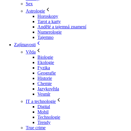
Sex
Astrologie
Horoskopy
Tarot a karty
Andělé a tajemná znamení
Numerologie
Tajemno
Zajímavosti
Věda
Biologie
Ekologie
Fyzika
Geografie
Historie
Chemie
Jazykověda
Vesmír
IT a technologie
Digital
Mobil
Technologie
Trendy
True crime