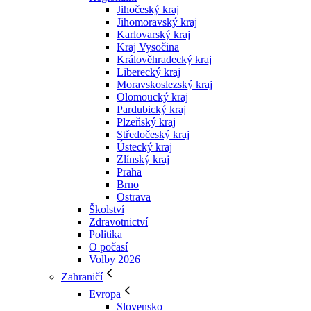
Jihočeský kraj
Jihomoravský kraj
Karlovarský kraj
Kraj Vysočina
Králověhradecký kraj
Liberecký kraj
Moravskoslezský kraj
Olomoucký kraj
Pardubický kraj
Plzeňský kraj
Středočeský kraj
Ústecký kraj
Zlínský kraj
Praha
Brno
Ostrava
Školství
Zdravotnictví
Politika
O počasí
Volby 2026
Zahraničí
Evropa
Slovensko