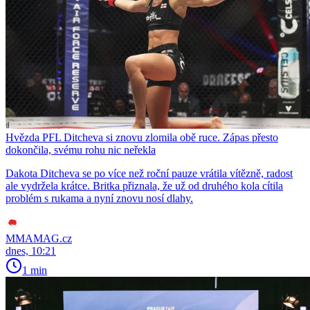
Hvězda PFL Ditcheva si znovu zlomila obě ruce. Zápas přesto
dokončila, svému rohu nic neřekla
Dakota Ditcheva se po více než roční pauze vrátila vítězně, radost
ale vydržela krátce. Britka přiznala, že už od druhého kola cítila
problém s rukama a nyní znovu nosí dlahy.
MMAMAG.cz
dnes, 10:21
1 min