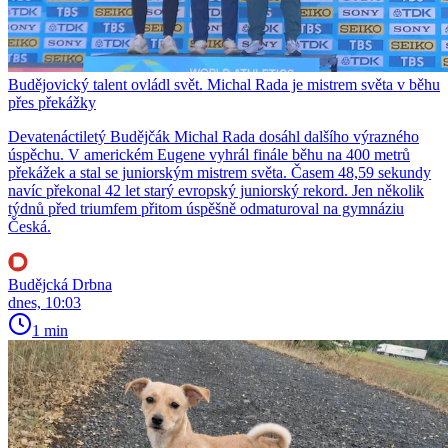
Budějovický talent ovládl svět. Michal Rada je mistrem světa v běhu
přes překážky
Devatenáctiletý Budějčák Michal Rada dosáhl dalšího výrazného
úspěchu. V americkém Eugene vyhrál finále běhu na 400 metrů
překážek a stal se juniorským mistrem světa. Časem 48,59 sekundy
navíc překonal 42 let starý evropský juniorský rekord. Jen několik
týdnů před triumfem přitom úspěšně odmaturoval na gymnáziu
Česká.
Budějcká Drbna
dnes, 10:03
1 min