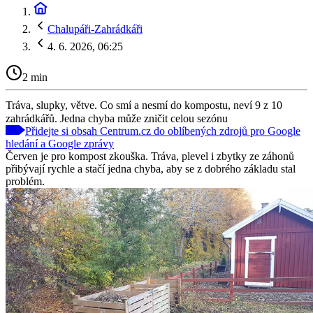
Chalupáři-Zahrádkáři
4. 6. 2026, 06:25
2 min
Tráva, slupky, větve. Co smí a nesmí do kompostu, neví 9 z 10
zahrádkářů. Jedna chyba může zničit celou sezónu
Přidejte si obsah Centrum.cz do oblíbených zdrojů pro Google
hledání a Google zprávy
Červen je pro kompost zkouška. Tráva, plevel i zbytky ze záhonů
přibývají rychle a stačí jedna chyba, aby se z dobrého základu stal
problém.