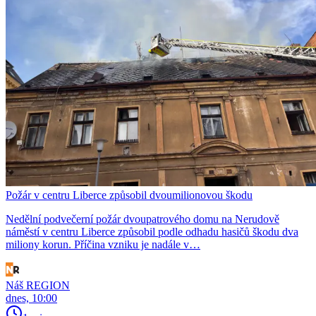
Požár v centru Liberce způsobil dvoumilionovou škodu
Nedělní podvečerní požár dvoupatrového domu na Nerudově
náměstí v centru Liberce způsobil podle odhadu hasičů škodu dva
miliony korun. Příčina vzniku je nadále v…
Náš REGION
dnes, 10:00