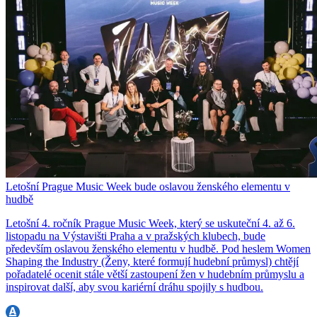
Letošní Prague Music Week bude oslavou ženského elementu v
hudbě
Letošní 4. ročník Prague Music Week, který se uskuteční 4. až 6.
listopadu na Výstavišti Praha a v pražských klubech, bude
především oslavou ženského elementu v hudbě. Pod heslem Women
Shaping the Industry (Ženy, které formují hudební průmysl) chtějí
pořadatelé ocenit stále větší zastoupení žen v hudebním průmyslu a
inspirovat další, aby svou kariérní dráhu spojily s hudbou.