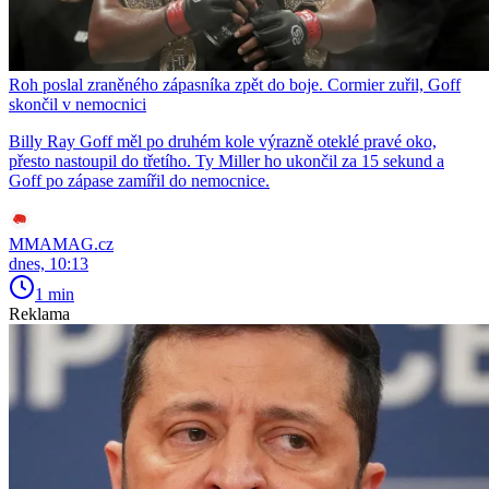
Roh poslal zraněného zápasníka zpět do boje. Cormier zuřil, Goff
skončil v nemocnici
Billy Ray Goff měl po druhém kole výrazně oteklé pravé oko,
přesto nastoupil do třetího. Ty Miller ho ukončil za 15 sekund a
Goff po zápase zamířil do nemocnice.
MMAMAG.cz
dnes, 10:13
1 min
Reklama