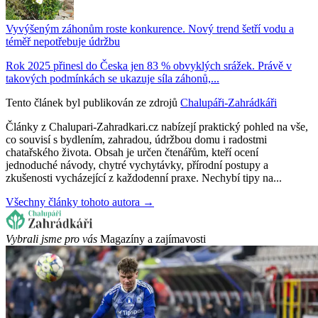
Vyvýšeným záhonům roste konkurence. Nový trend šetří vodu a
téměř nepotřebuje údržbu
Rok 2025 přinesl do Česka jen 83 % obvyklých srážek. Právě v
takových podmínkách se ukazuje síla záhonů,...
Tento článek byl publikován ze zdrojů
Chalupáři-Zahrádkáři
Články z Chalupari-Zahradkari.cz nabízejí praktický pohled na vše,
co souvisí s bydlením, zahradou, údržbou domu i radostmi
chatařského života. Obsah je určen čtenářům, kteří ocení
jednoduché návody, chytré vychytávky, přírodní postupy a
zkušenosti vycházející z každodenní praxe. Nechybí tipy na...
Všechny články tohoto autora →
Vybrali jsme pro vás
Magazíny a zajímavosti