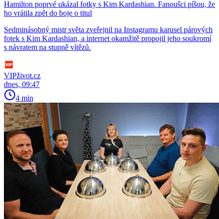
Hamilton poprvé ukázal fotky s Kim Kardashian. Fanoušci píšou, že
ho vrátila zpět do boje o titul
Sedminásobný mistr světa zveřejnil na Instagramu karusel párových
fotek s Kim Kardashian, a internet okamžitě propojil jeho soukromí
s návratem na stupně vítězů.
VIPživot.cz
dnes, 09:47
4 min