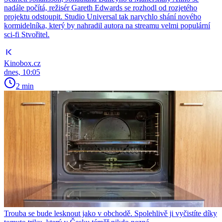
nadále počítá, režisér Gareth Edwards se rozhodl od rozjetého
projektu odstoupit. Studio Universal tak narychlo shání nového
kormidelníka, který by nahradil autora na streamu velmi populární
sci-fi Stvořitel.
Kinobox.cz
dnes, 10:05
2 min
Trouba se bude lesknout jako v obchodě. Spolehlivě ji vyčistíte díky