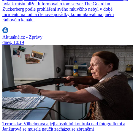
byla k místu blíže. Informoval o tom server The Guardian.
Zuckerberg podle prohlášení svého mluvčího nebyl v době
incidentu na lodi a členové posádky komunikovali na jiném
rádiovém kanálu.
Aktuálně.cz - Zprávy
dnes, 10:19
Teroristka: Vilhelmová a její absolutní kontrola nad fotografiemi a
Janžurová se musela naučit zacházet se zbraněmi