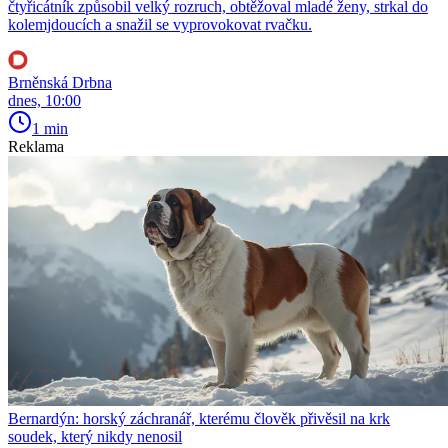
čtyřicátník způsobil velký rozruch, obtěžoval mladé ženy, strkal do
kolemjdoucích a snažil se vyprovokovat rvačku.
Brněnská Drbna
dnes, 10:00
1 min
Reklama
Bernardýn: horský záchranář, kterému člověk přivěsil na krk
soudek, který nikdy nenosil