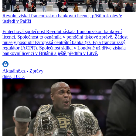
Revolut získal francouzskou bankovní licenci, příští rok otevře
ústředí v Paříži
Fintechová společnost Revolut získala francouzskou bankovní
licenci. Společnost to oznámila v pondělní tiskové zprávě. Žádost
musely posoudit Evropská centrální banka (ECB) a francouzský
regulátor (ACPR). Společnost sídlící v Londýně už dříve získala
bankovní licenci v Británii a ještě předtím v Litvě.
Aktuálně.cz - Zprávy
dnes, 10:13