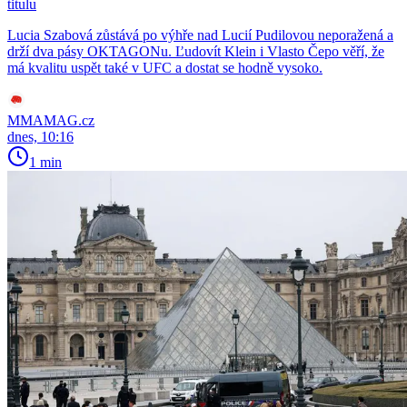
titulu
Lucia Szabová zůstává po výhře nad Lucií Pudilovou neporažená a
drží dva pásy OKTAGONu. Ľudovít Klein i Vlasto Čepo věří, že
má kvalitu uspět také v UFC a dostat se hodně vysoko.
MMAMAG.cz
dnes, 10:16
1 min