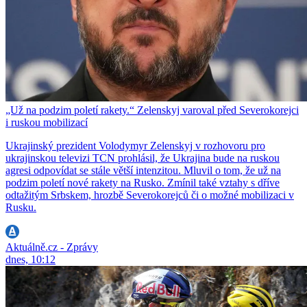
„Už na podzim poletí rakety.“ Zelenskyj varoval před Severokorejci
i ruskou mobilizací
Ukrajinský prezident Volodymyr Zelenskyj v rozhovoru pro
ukrajinskou televizi TCN prohlásil, že Ukrajina bude na ruskou
agresi odpovídat se stále větší intenzitou. Mluvil o tom, že už na
podzim poletí nové rakety na Rusko. Zmínil také vztahy s dříve
odtažitým Srbskem, hrozbě Severokorejců či o možné mobilizaci v
Rusku.
Aktuálně.cz - Zprávy
dnes, 10:12