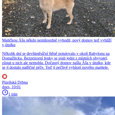
Maličkou Ášu někdo nemilosrdně vyhodil, nový domov teď vyhlíží
v útulku
Několik dní se devítiměsíční štěně potulovalo v okolí Babylonu na
Domažlicku. Bezprizorní fenky se ujali jedni z místních obyvatel,
zůstat u nich ale nemohla. Dočasný domov našla Áša v útulku, kde
se jí dostalo patřičné péče. Teď jí pečlivě vybírají nového majitele.
Plzeňská Drbna
dnes, 10:01
1 min