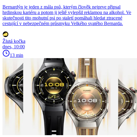
Bernardýn je jeden z mála psů, kterým člověk nejprve připsal
hrdinskou kariéru a potom ji ještě vylepšil reklamou na alkohol. Ve
skutečnosti tito mohutní psi po staletí pomáhali hledat ztracené
cestující v nebezpečném průsmyku Velkého svatého Bernarda.
Žlutá kočka
dnes, 10:00
13 min