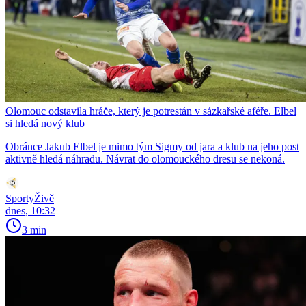
Olomouc odstavila hráče, který je potrestán v sázkařské aféře. Elbel
si hledá nový klub
Obránce Jakub Elbel je mimo tým Sigmy od jara a klub na jeho post
aktivně hledá náhradu. Návrat do olomouckého dresu se nekoná.
SportyŽivě
dnes, 10:32
3 min