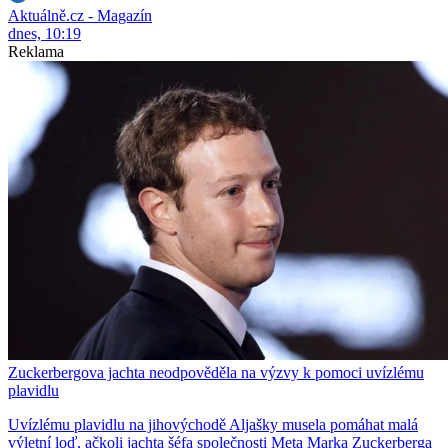
Aktuálně.cz - Magazín
dnes, 10:19
Reklama
Zuckerbergova jachta neodpověděla na výzvy k pomoci uvízlému
plavidlu
Uvízlému plavidlu na jihovýchodě Aljašky musela pomáhat malá
výletní loď, ačkoli jachta šéfa společnosti Meta Marka Zuckerberga