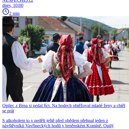
NESPECHEJ.cz
dnes, 10:00
2 min
Opilec z Brna si nedal říct. Na hodech obtěžoval mladé ženy a chtěl
se prát
S alkoholem to v neděli ještě před obědem přehnal jeden z
návštěvníků Vavřineckých hodů v brněnském Komíně. Opilý