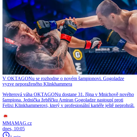
V OKTAGONu se rozhodne o novém šampionovi. Gogoladze
vyzve neporaženého Klinkhammera
Welterová váha OKTAGONu dostane 31. října v Mnichově nového
šampiona. Jednička žebříčku Amiran Gogoladze nastoupí proti
Felixi Klinkhammerovi, který v profesionální kariéře ještě neprohrál.
MMAMAG.cz
dnes, 10:05