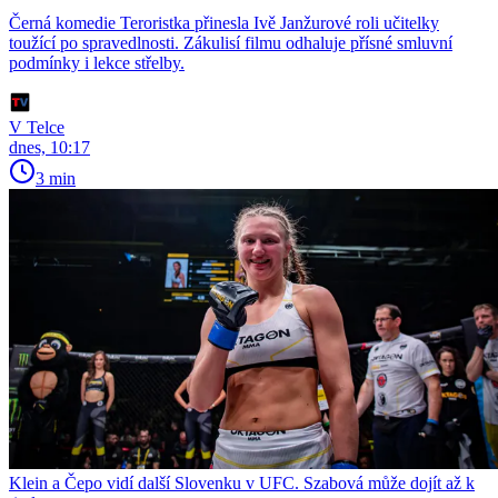
Černá komedie Teroristka přinesla Ivě Janžurové roli učitelky
toužící po spravedlnosti. Zákulisí filmu odhaluje přísné smluvní
podmínky i lekce střelby.
V Telce
dnes, 10:17
3 min
Klein a Čepo vidí další Slovenku v UFC. Szabová může dojít až k