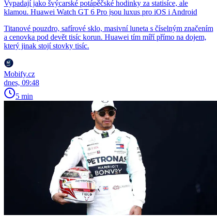
Vypadají jako švýcarské potápěčské hodinky za statisíce, ale
klamou. Huawei Watch GT 6 Pro jsou luxus pro iOS i Android
Titanové pouzdro, safírové sklo, masivní luneta s číselným značením
a cenovka pod devět tisíc korun. Huawei tím míří přímo na dojem,
který jinak stojí stovky tisíc.
Mobify.cz
dnes, 09:48
5 min