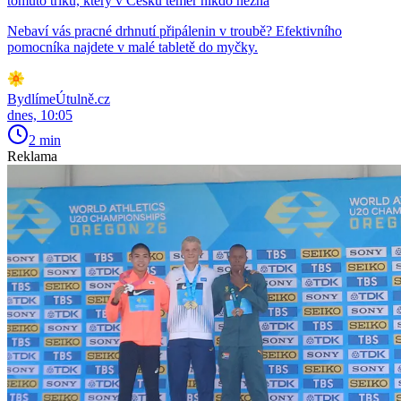
tomuto triku, který v Česku téměř nikdo nezná
Nebaví vás pracné drhnutí připálenin v troubě? Efektivního
pomocníka najdete v malé tabletě do myčky.
BydlímeÚtulně.cz
dnes, 10:05
2 min
Reklama