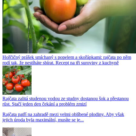
Hořčičný prášek smíchaný s popelem a skořápkami: rajčata po něm
rodí tak, že nestíháte sbírat. Recept na tři suroviny z kuchyně
Rajčata zalitá studenou vodou ze studny dostanou šok a přestanou
růst. Stačí jeden den čekání a problém zmizí
Rajčata patří na zahradě mezi velmi oblíbené plodiny. Aby však
jejich úroda byla maximální, musíte se je...