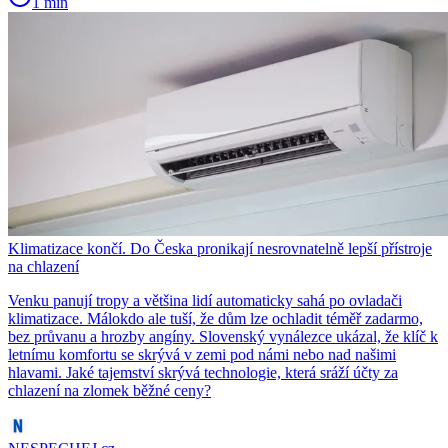
1 min
Klimatizace končí. Do Česka pronikají nesrovnatelně lepší přístroje
na chlazení
Venku panují tropy a většina lidí automaticky sahá po ovladači
klimatizace. Málokdo ale tuší, že dům lze ochladit téměř zadarmo,
bez průvanu a hrozby angíny. Slovenský vynálezce ukázal, že klíč k
letnímu komfortu se skrývá v zemi pod námi nebo nad našimi
hlavami. Jaké tajemství skrývá technologie, která sráží účty za
chlazení na zlomek běžné ceny?