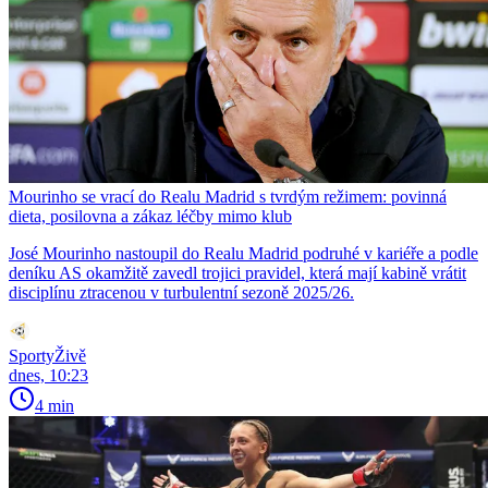
Mourinho se vrací do Realu Madrid s tvrdým režimem: povinná
dieta, posilovna a zákaz léčby mimo klub
José Mourinho nastoupil do Realu Madrid podruhé v kariéře a podle
deníku AS okamžitě zavedl trojici pravidel, která mají kabině vrátit
disciplínu ztracenou v turbulentní sezoně 2025/26.
SportyŽivě
dnes, 10:23
4 min