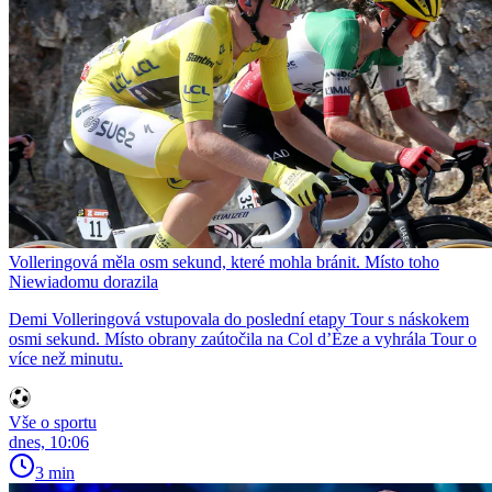
Volleringová měla osm sekund, které mohla bránit. Místo toho
Niewiadomu dorazila
Demi Volleringová vstupovala do poslední etapy Tour s náskokem
osmi sekund. Místo obrany zaútočila na Col d’Èze a vyhrála Tour o
více než minutu.
Vše o sportu
dnes, 10:06
3 min