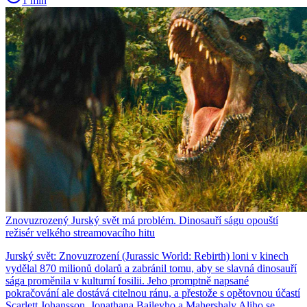
1 min
Znovuzrozený Jurský svět má problém. Dinosauří ságu opouští
režisér velkého streamovacího hitu
Jurský svět: Znovuzrození (Jurassic World: Rebirth) loni v kinech
vydělal 870 milionů dolarů a zabránil tomu, aby se slavná dinosauří
sága proměnila v kulturní fosilii. Jeho promptně napsané
pokračování ale dostává citelnou ránu, a přestože s opětovnou účastí
Scarlett Johansson, Jonathana Baileyho a Mahershaly Aliho se