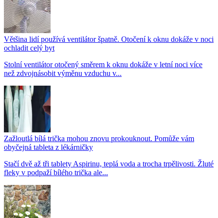
Většina lidí používá ventilátor špatně. Otočení k oknu dokáže v noci
ochladit celý byt
Stolní ventilátor otočený směrem k oknu dokáže v letní noci více
než zdvojnásobit výměnu vzduchu v...
Zažloutlá bílá trička mohou znovu prokouknout. Pomůže vám
obyčejná tableta z lékárničky
Stačí dvě až tři tablety Aspirinu, teplá voda a trocha trpělivosti. Žluté
fleky v podpaží bílého trička ale...