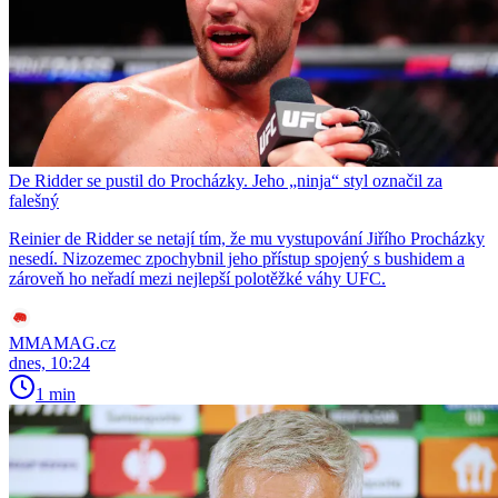
De Ridder se pustil do Procházky. Jeho „ninja“ styl označil za
falešný
Reinier de Ridder se netají tím, že mu vystupování Jiřího Procházky
nesedí. Nizozemec zpochybnil jeho přístup spojený s bushidem a
zároveň ho neřadí mezi nejlepší polotěžké váhy UFC.
MMAMAG.cz
dnes, 10:24
1 min