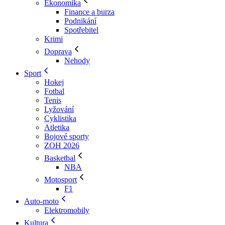
Ekonomika
Finance a burza
Podnikání
Spotřebitel
Krimi
Doprava
Nehody
Sport
Hokej
Fotbal
Tenis
Lyžování
Cyklistika
Atletika
Bojové sporty
ZOH 2026
Basketbal
NBA
Motosport
F1
Auto-moto
Elektromobily
Kultura