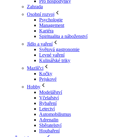
Pro hospodyňky
Zahrada
Osobní rozvoj
Psychologie
Management
Kariéra
Spiritualita a náboženství
Jídlo a vaření
Světová gastronomie
Levné vaření
Kulinářské triky
Mazlíčci
Kočky
Pejskové
Hobby
Modelářství
Včelařství
Rybaření
Letectví
Automobilismus
Adrenalin
Sběratelství
Houbaření