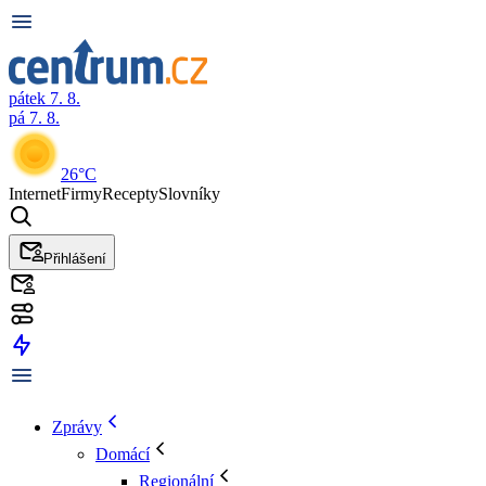
pátek 7. 8.
pá 7. 8.
26°C
Internet
Firmy
Recepty
Slovníky
Přihlášení
Zprávy
Domácí
Regionální