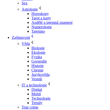
Sex
Astrologie
Horoskopy
Tarot a karty
Andělé a tajemná znamení
Numerologie
Tajemno
Zajímavosti
Věda
Biologie
Ekologie
Fyzika
Geografie
Historie
Chemie
Jazykověda
Vesmír
IT a technologie
Digital
Mobil
Technologie
Trendy
True crime