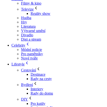
Filmy & kino
Televize
Reality show
Hudba
Hry
Literatura
Výtvarné umění
Divadlo
Digi a stream
Celebrity
Módní policie
Pro pamětníky
Nové tváře
Lifestyle
Cestování
Destinace
Rady na cesty
Bydlení
Interiery
Rady do domu
DIY
Pro kutily