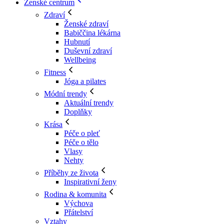
Ženské centrum
Zdraví
Ženské zdraví
Babiččina lékárna
Hubnutí
Duševní zdraví
Wellbeing
Fitness
Jóga a pilates
Módní trendy
Aktuální trendy
Doplňky
Krása
Péče o pleť
Péče o tělo
Vlasy
Nehty
Příběhy ze života
Inspirativní ženy
Rodina & komunita
Výchova
Přátelství
Vztahy