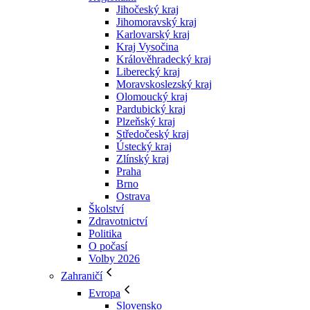
Jihočeský kraj
Jihomoravský kraj
Karlovarský kraj
Kraj Vysočina
Králověhradecký kraj
Liberecký kraj
Moravskoslezský kraj
Olomoucký kraj
Pardubický kraj
Plzeňský kraj
Středočeský kraj
Ústecký kraj
Zlínský kraj
Praha
Brno
Ostrava
Školství
Zdravotnictví
Politika
O počasí
Volby 2026
Zahraničí
Evropa
Slovensko