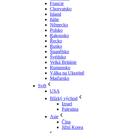
Francie
Chorvatsko
Island
Itálie
Německo
Polsko
Rakousko
Řecko
Rusko
Španělsko
Švédsko
Velká Británie
Rumunsko
Válka na Ukrajině
Maďarsko
Svět
USA
Blízký východ
Izrael
Palestina
Asie
Čína
Jižní Korea