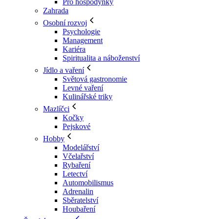
Pro hospodyňky
Zahrada
Osobní rozvoj
Psychologie
Management
Kariéra
Spiritualita a náboženství
Jídlo a vaření
Světová gastronomie
Levné vaření
Kulinářské triky
Mazlíčci
Kočky
Pejskové
Hobby
Modelářství
Včelařství
Rybaření
Letectví
Automobilismus
Adrenalin
Sběratelství
Houbaření