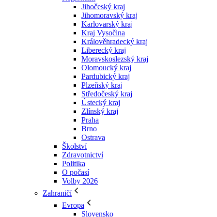
Jihočeský kraj
Jihomoravský kraj
Karlovarský kraj
Kraj Vysočina
Králověhradecký kraj
Liberecký kraj
Moravskoslezský kraj
Olomoucký kraj
Pardubický kraj
Plzeňský kraj
Středočeský kraj
Ústecký kraj
Zlínský kraj
Praha
Brno
Ostrava
Školství
Zdravotnictví
Politika
O počasí
Volby 2026
Zahraničí
Evropa
Slovensko