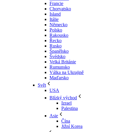
Francie
Chorvatsko
Island
Itálie
Německo
Polsko
Rakousko
Řecko
Rusko
Španělsko
Švédsko
Velká Británie
Rumunsko
Válka na Ukrajině
Maďarsko
Svět
USA
Blízký východ
Izrael
Palestina
Asie
Čína
Jižní Korea