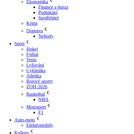
Ekonomika
Finance a burza
Podnikání
Spotřebitel
Krimi
Doprava
Nehody
Sport
Hokej
Fotbal
Tenis
Lyžování
Cyklistika
Atletika
Bojové sporty
ZOH 2026
Basketbal
NBA
Motosport
F1
Auto-moto
Elektromobily
Kultura