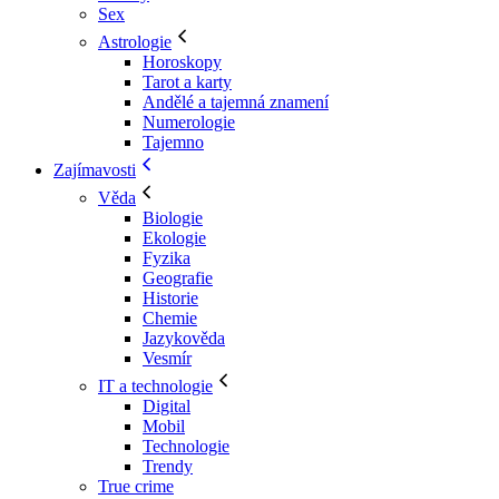
Sex
Astrologie
Horoskopy
Tarot a karty
Andělé a tajemná znamení
Numerologie
Tajemno
Zajímavosti
Věda
Biologie
Ekologie
Fyzika
Geografie
Historie
Chemie
Jazykověda
Vesmír
IT a technologie
Digital
Mobil
Technologie
Trendy
True crime