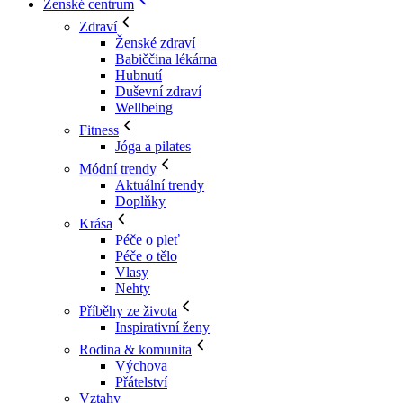
Ženské centrum
Zdraví
Ženské zdraví
Babiččina lékárna
Hubnutí
Duševní zdraví
Wellbeing
Fitness
Jóga a pilates
Módní trendy
Aktuální trendy
Doplňky
Krása
Péče o pleť
Péče o tělo
Vlasy
Nehty
Příběhy ze života
Inspirativní ženy
Rodina & komunita
Výchova
Přátelství
Vztahy