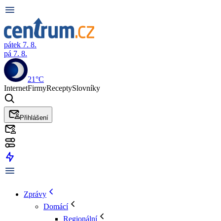
pátek 7. 8.
pá 7. 8.
21°C
Internet
Firmy
Recepty
Slovníky
Přihlášení
Zprávy
Domácí
Regionální