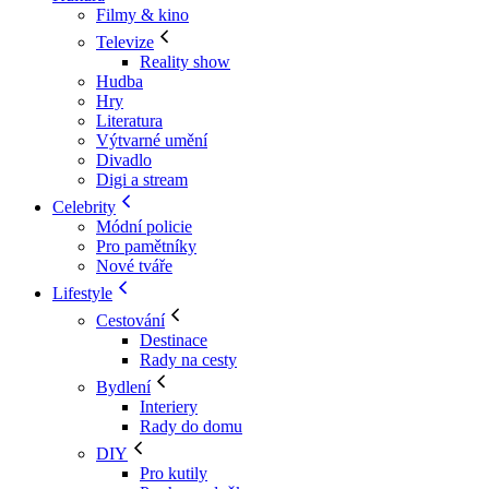
Filmy & kino
Televize
Reality show
Hudba
Hry
Literatura
Výtvarné umění
Divadlo
Digi a stream
Celebrity
Módní policie
Pro pamětníky
Nové tváře
Lifestyle
Cestování
Destinace
Rady na cesty
Bydlení
Interiery
Rady do domu
DIY
Pro kutily