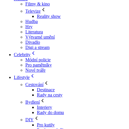
Filmy & kino
Televize
Reality show
Hudba
Hry
Literatura
Výtvarné umění
Divadlo
Digi a stream
Celebrity
Módní policie
Pro pamětníky
Nové tváře
Lifestyle
Cestování
Destinace
Rady na cesty
Bydlení
Interiery
Rady do domu
DIY
Pro kutily