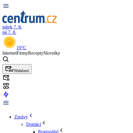
pátek 7. 8.
pá 7. 8.
19°C
Internet
Firmy
Recepty
Slovníky
Přihlášení
Zprávy
Domácí
Regionální