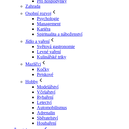
Pro hospodyňky
Zahrada
Osobní rozvoj
Psychologie
Management
Kariéra
Spiritualita a náboženství
Jídlo a vaření
Světová gastronomie
Levné vaření
Kulinářské triky
Mazlíčci
Kočky
Pejskové
Hobby
Modelářství
Včelařství
Rybaření
Letectví
Automobilismus
Adrenalin
Sběratelství
Houbaření