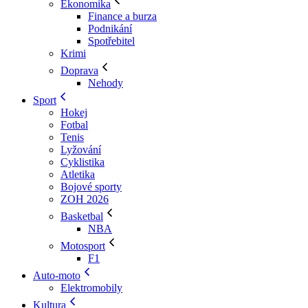
Ekonomika
Finance a burza
Podnikání
Spotřebitel
Krimi
Doprava
Nehody
Sport
Hokej
Fotbal
Tenis
Lyžování
Cyklistika
Atletika
Bojové sporty
ZOH 2026
Basketbal
NBA
Motosport
F1
Auto-moto
Elektromobily
Kultura