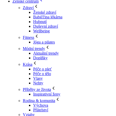
Ženské centrum
Zdraví
Ženské zdraví
Babiččina lékárna
Hubnutí
Duševní zdraví
Wellbeing
Fitness
Jóga a pilates
Módní trendy
Aktuální trendy
Doplňky
Krása
Péče o pleť
Péče o tělo
Vlasy
Nehty
Příběhy ze života
Inspirativní ženy
Rodina & komunita
Výchova
Přátelství
Vztahy