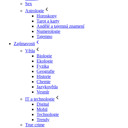
Sex
Astrologie
Horoskopy
Tarot a karty
Andělé a tajemná znamení
Numerologie
Tajemno
Zajímavosti
Věda
Biologie
Ekologie
Fyzika
Geografie
Historie
Chemie
Jazykověda
Vesmír
IT a technologie
Digital
Mobil
Technologie
Trendy
True crime