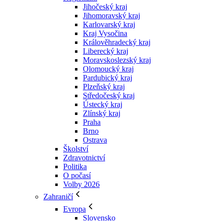
Jihočeský kraj
Jihomoravský kraj
Karlovarský kraj
Kraj Vysočina
Králověhradecký kraj
Liberecký kraj
Moravskoslezský kraj
Olomoucký kraj
Pardubický kraj
Plzeňský kraj
Středočeský kraj
Ústecký kraj
Zlínský kraj
Praha
Brno
Ostrava
Školství
Zdravotnictví
Politika
O počasí
Volby 2026
Zahraničí
Evropa
Slovensko