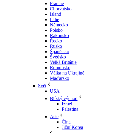
Francie
Chorvatsko
Island
Itálie
Německo
Polsko
Rakousko
Řecko
Rusko
Španělsko
Švédsko
Velká Británie
Rumunsko
Válka na Ukrajině
Maďarsko
Svět
USA
Blízký východ
Izrael
Palestina
Asie
Čína
Jižní Korea