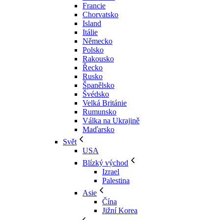
Francie
Chorvatsko
Island
Itálie
Německo
Polsko
Rakousko
Řecko
Rusko
Španělsko
Švédsko
Velká Británie
Rumunsko
Válka na Ukrajině
Maďarsko
Svět
USA
Blízký východ
Izrael
Palestina
Asie
Čína
Jižní Korea