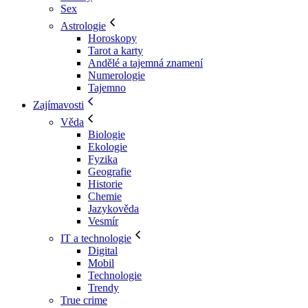
Sex
Astrologie
Horoskopy
Tarot a karty
Andělé a tajemná znamení
Numerologie
Tajemno
Zajímavosti
Věda
Biologie
Ekologie
Fyzika
Geografie
Historie
Chemie
Jazykověda
Vesmír
IT a technologie
Digital
Mobil
Technologie
Trendy
True crime