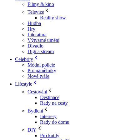
Filmy & kino
Televize
Reality show
Hudba
Hry
Literatura
Výtvarné umění
Divadlo
Digi a stream
Celebrity
Módní policie
Pro pamětníky
Nové tváře
Lifestyle
Cestování
Destinace
Rady na cesty
Bydlení
Interiery
Rady do domu
DIY
Pro kutily