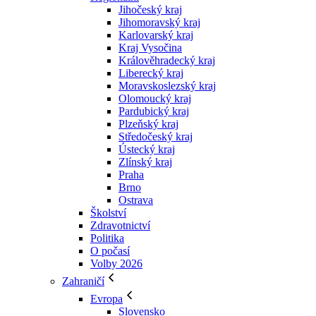
Jihočeský kraj
Jihomoravský kraj
Karlovarský kraj
Kraj Vysočina
Králověhradecký kraj
Liberecký kraj
Moravskoslezský kraj
Olomoucký kraj
Pardubický kraj
Plzeňský kraj
Středočeský kraj
Ústecký kraj
Zlínský kraj
Praha
Brno
Ostrava
Školství
Zdravotnictví
Politika
O počasí
Volby 2026
Zahraničí
Evropa
Slovensko