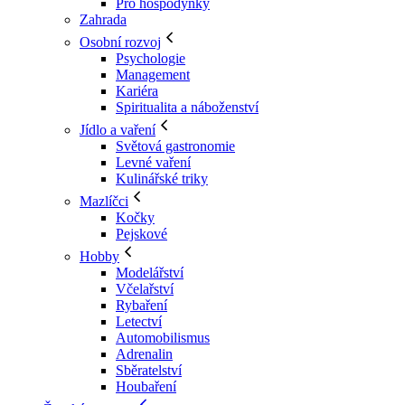
Pro hospodyňky
Zahrada
Osobní rozvoj
Psychologie
Management
Kariéra
Spiritualita a náboženství
Jídlo a vaření
Světová gastronomie
Levné vaření
Kulinářské triky
Mazlíčci
Kočky
Pejskové
Hobby
Modelářství
Včelařství
Rybaření
Letectví
Automobilismus
Adrenalin
Sběratelství
Houbaření