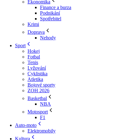
Ekonomika
Finance a burza
Podnikání
Spotřebitel
Krimi
Doprava
Nehody
Sport
Hokej
Fotbal
Tenis
Lyžování
Cyklistika
Atletika
Bojové sporty
ZOH 2026
Basketbal
NBA
Motosport
F1
Auto-moto
Elektromobily
Kultura