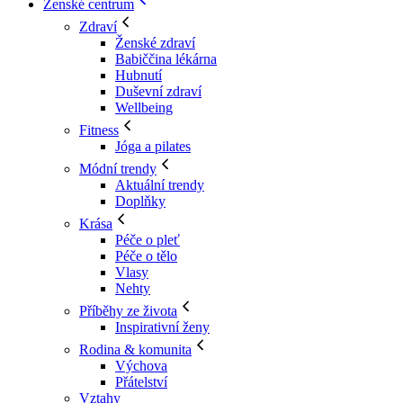
Ženské centrum
Zdraví
Ženské zdraví
Babiččina lékárna
Hubnutí
Duševní zdraví
Wellbeing
Fitness
Jóga a pilates
Módní trendy
Aktuální trendy
Doplňky
Krása
Péče o pleť
Péče o tělo
Vlasy
Nehty
Příběhy ze života
Inspirativní ženy
Rodina & komunita
Výchova
Přátelství
Vztahy