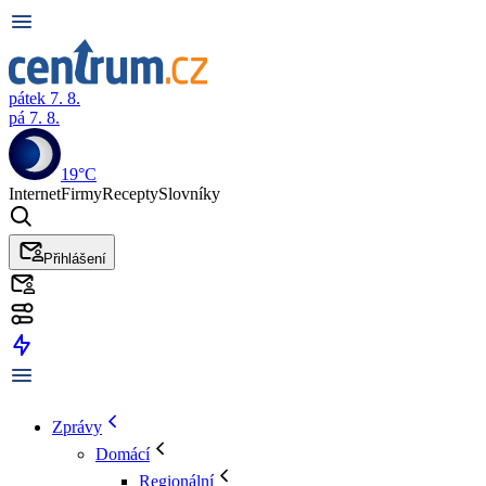
pátek 7. 8.
pá 7. 8.
19°C
Internet
Firmy
Recepty
Slovníky
Přihlášení
Zprávy
Domácí
Regionální