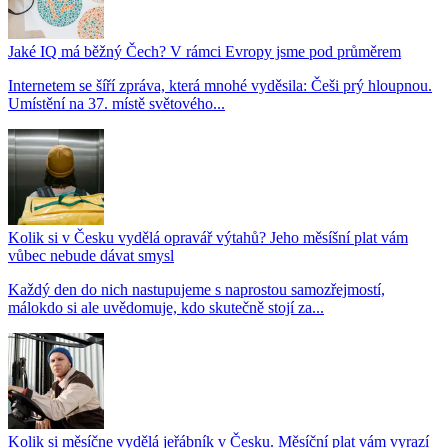
Jaké IQ má běžný Čech? V rámci Evropy jsme pod průměrem
Internetem se šíří zpráva, která mnohé vyděsila: Češi prý hloupnou.
Umístění na 37. místě světového...
Kolik si v Česku vydělá opravář výtahů? Jeho měsíšní plat vám
vůbec nebude dávat smysl
Každý den do nich nastupujeme s naprostou samozřejmostí,
málokdo si ale uvědomuje, kdo skutečně stojí za...
Kolik si měsíčne vydělá jeřábník v Česku. Měsíční plat vám vyrazí