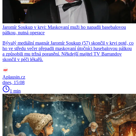
Jaromír Soukup v krvi: Maskovaní muži ho napadli basebalovou
pálkou, nutná operace
Bývalý mediální magnát Jaromír Soukup (57) skončil v krvi poté, co
ho ve středu večer přepadli maskovaní útočníci basebalovou pálkou
a způsobili mu tržná poranění. Někdejší majitel TV Barrandov
skončil v péči lékařů.
Aplausin.cz
dnes, 15:08
1 min