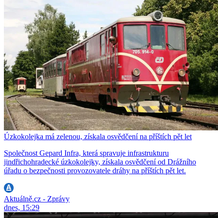
Úzkokolejka má zelenou, získala osvědčení na příštích pět let
Společnost Gepard Infra, která spravuje infrastrukturu
jindřichohradecké úzkokolejky, získala osvědčení od Drážního
úřadu o bezpečnosti provozovatele dráhy na příštích pět let.
Aktuálně.cz - Zprávy
dnes, 15:29