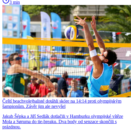
3 min
Čeští beachvolejbalisté dotáhli skóre na 14:14 proti olympijským
šampionům. Závěr jim ale nevyšel
Jakub Šépka a Jiří Sedlák dotlačili v Hamburku olympijské vítěze
Mola a Søruma do tie-breaku. Dva body od senzace skončili s
prázdnou.