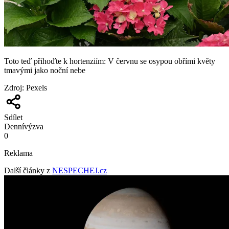
Toto teď přihoďte k hortenziím: V červnu se osypou obřími květy
tmavými jako noční nebe
Zdroj
:
Pexels
Sdílet
Denní
výzva
0
Reklama
Další články z
NESPECHEJ.cz