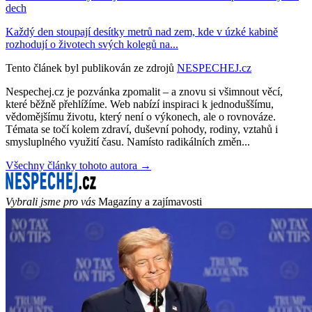
dech
Každý den stoupají desítky metrů nad zem, kde v úzké kabině
rozhodují o životech svých kolegů na...
Tento článek byl publikován ze zdrojů
NESPECHEJ.cz
Nespechej.cz je pozvánka zpomalit – a znovu si všimnout věcí,
které běžně přehlížíme. Web nabízí inspiraci k jednoduššímu,
vědomějšímu životu, který není o výkonech, ale o rovnováze.
Témata se točí kolem zdraví, duševní pohody, rodiny, vztahů i
smysluplného využití času. Namísto radikálních změn...
Všechny články tohoto autora →
Vybrali jsme pro vás
Magazíny a zajímavosti