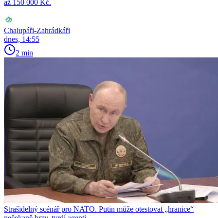
až 150 000 Kč.
Chalupáři-Zahrádkáři
dnes, 14:55
2 min
Strašidelný scénář pro NATO. Putin může otestovat „hranice“
nečekaně brzy, tvrdí agenti