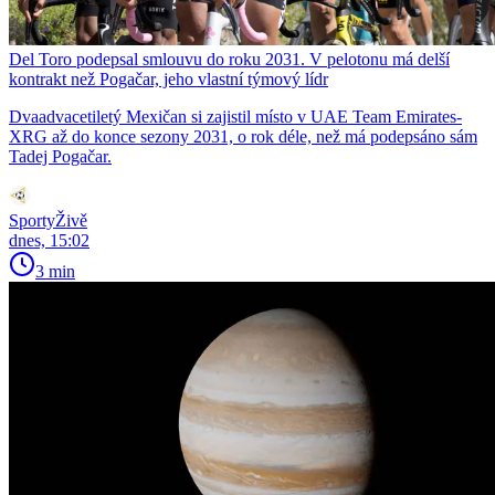
Del Toro podepsal smlouvu do roku 2031. V pelotonu má delší
kontrakt než Pogačar, jeho vlastní týmový lídr
Dvaadvacetiletý Mexičan si zajistil místo v UAE Team Emirates-
XRG až do konce sezony 2031, o rok déle, než má podepsáno sám
Tadej Pogačar.
SportyŽivě
dnes, 15:02
3 min