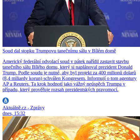
Soud dal stopku Trumpovu tanečnímu sálu v Bílém domě
Americký federální odvolací soud v pátek nařídil zastavit stavbu
tanečního sálu Bílého domu, který si naplánoval prezident Donald
Trump. Podle soudu je nutné, aby byl projekt za 400 milionů dolarů
(8,4 miliardy korun) schválen Kongresem. Informují o tom agentury
AP a Reuters. Ta krok hodnotí jako vážný neúspěch Trumpa v
případu, který prověřuje rozsah prezidentských pravomocí.
Aktuálně.cz - Zprávy
dnes, 15:32