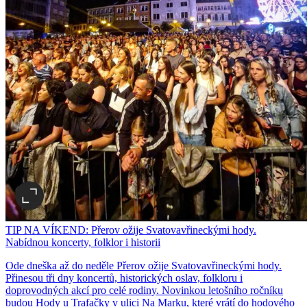
TIP NA VÍKEND: Přerov ožije Svatovavřineckými hody.
Nabídnou koncerty, folklor i historii
Ode dneška až do neděle Přerov ožije Svatovavřineckými hody.
Přinesou tři dny koncertů, historických oslav, folkloru i
doprovodných akcí pro celé rodiny. Novinkou letošního ročníku
budou Hody u Trafačky v ulici Na Marku, které vrátí do hodového