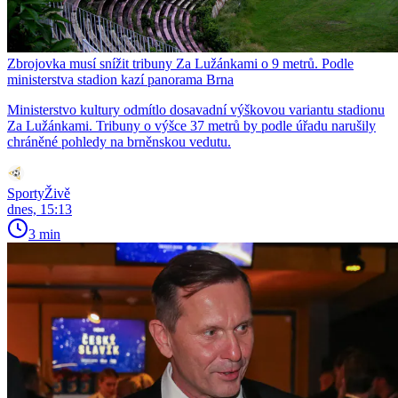
Zbrojovka musí snížit tribuny Za Lužánkami o 9 metrů. Podle
ministerstva stadion kazí panorama Brna
Ministerstvo kultury odmítlo dosavadní výškovou variantu stadionu
Za Lužánkami. Tribuny o výšce 37 metrů by podle úřadu narušily
chráněné pohledy na brněnskou vedutu.
SportyŽivě
dnes, 15:13
3 min