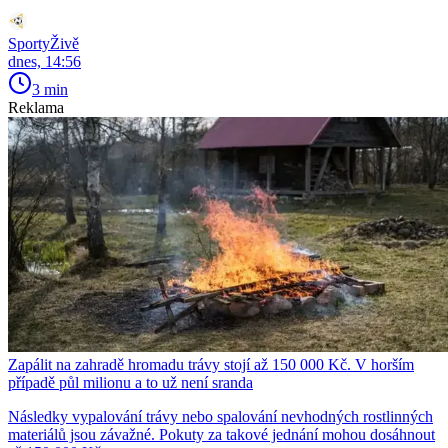
SportyŽivě
dnes, 14:56
3 min
Reklama
Zapálit na zahradě hromadu trávy stojí až 150 000 Kč. V horším
případě půl milionu a to už není sranda
Následky vypalování trávy nebo spalování nevhodných rostlinných
materiálů jsou závažné. Pokuty za takové jednání mohou dosáhnout