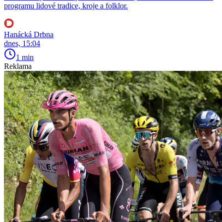
programu lidové tradice, kroje a folklor.
Hanácká Drbna
dnes, 15:04
1 min
Reklama