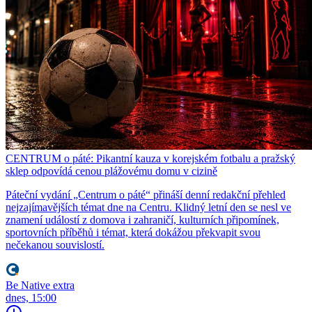
CENTRUM o páté: Pikantní kauza v korejském fotbalu a pražský
sklep odpovídá cenou plážovému domu v cizině
Páteční vydání „Centrum o páté“ přináší denní redakční přehled
nejzajímavějších témat dne na Centru. Klidný letní den se nesl ve
znamení událostí z domova i zahraničí, kulturních připomínek,
sportovních příběhů i témat, která dokážou překvapit svou
nečekanou souvislostí.
Be Native extra
dnes, 15:00