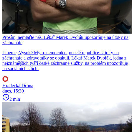
Prosím, nemlaťte nás. Lékař Marek Dvořák upozorňuje na útoky na
záchranáře
Liberec, Vysoké Mýto, nemocnice po celé republice. Útoky na
záchranáře a zdravotníky se opakují. Lékař Marek Dvořák, jedna z
nejznámějších tváří české záchranné služby, na problém upozorňuje
na sociálních sítích.
Hradecká Drbna
dnes, 15:30
2 min