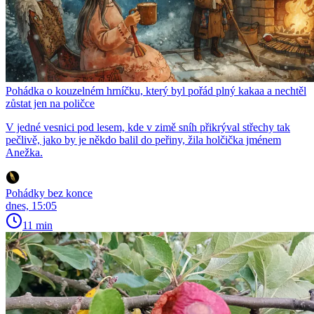
Pohádka o kouzelném hrníčku, který byl pořád plný kakaa a nechtěl
zůstat jen na poličce
V jedné vesnici pod lesem, kde v zimě sníh přikrýval střechy tak
pečlivě, jako by je někdo balil do peřiny, žila holčička jménem
Anežka.
Pohádky bez konce
dnes, 15:05
11 min