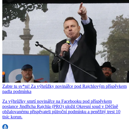
Zabte tu sv*ni! Za výhrůžky novinářce pod Rajchlovým příspěvkem
padla podmínka
Za výhrůžky smrtí novinářce na Facebooku pod příspěvkem
poslance Jindřicha Rajchla (PRO) uložil Okresní soud v Děčíně
obžalovanému přispěvateli půlroční podmínku a peněžitý trest 10
tisíc korun.