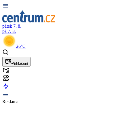
pátek 7. 8.
pá 7. 8.
26°C
Přihlášení
Reklama