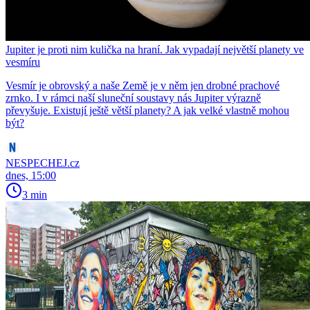
Jupiter je proti nim kulička na hraní. Jak vypadají největší planety ve
vesmíru
Vesmír je obrovský a naše Země je v něm jen drobné prachové
zrnko. I v rámci naší sluneční soustavy nás Jupiter výrazně
převyšuje. Existují ještě větší planety? A jak velké vlastně mohou
být?
NESPECHEJ.cz
dnes, 15:00
3 min