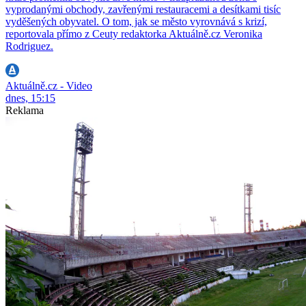
vyprodanými obchody, zavřenými restauracemi a desítkami tisíc
vyděšených obyvatel. O tom, jak se město vyrovnává s krizí,
reportovala přímo z Ceuty redaktorka Aktuálně.cz Veronika
Rodriguez.
Aktuálně.cz - Video
dnes, 15:15
Reklama