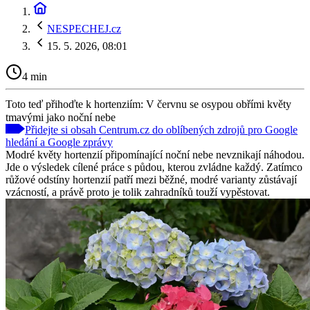
NESPECHEJ.cz
15. 5. 2026, 08:01
4 min
Toto teď přihoďte k hortenziím: V červnu se osypou obřími květy
tmavými jako noční nebe
Přidejte si obsah Centrum.cz do oblíbených zdrojů pro Google
hledání a Google zprávy
Modré květy hortenzií připomínající noční nebe nevznikají náhodou.
Jde o výsledek cílené práce s půdou, kterou zvládne každý. Zatímco
růžové odstíny hortenzií patří mezi běžné, modré varianty zůstávají
vzácností, a právě proto je tolik zahradníků touží vypěstovat.