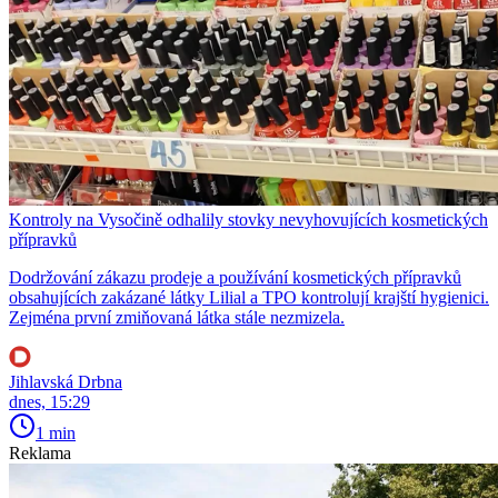
Kontroly na Vysočině odhalily stovky nevyhovujících kosmetických
přípravků
Dodržování zákazu prodeje a používání kosmetických přípravků
obsahujících zakázané látky Lilial a TPO kontrolují krajští hygienici.
Zejména první zmiňovaná látka stále nezmizela.
Jihlavská Drbna
dnes, 15:29
1 min
Reklama