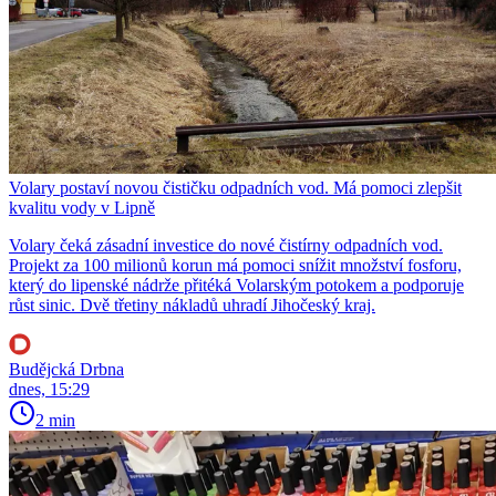
Volary postaví novou čističku odpadních vod. Má pomoci zlepšit
kvalitu vody v Lipně
Volary čeká zásadní investice do nové čistírny odpadních vod.
Projekt za 100 milionů korun má pomoci snížit množství fosforu,
který do lipenské nádrže přitéká Volarským potokem a podporuje
růst sinic. Dvě třetiny nákladů uhradí Jihočeský kraj.
Budějcká Drbna
dnes, 15:29
2 min