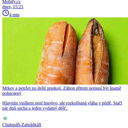
Mobify.cz
dnes, 15:23
4 min
Mrkev a petržel po dešti praskají. Záhon přitom nemusí být špatně
pohnojený
Hlavním viníkem není hnojivo, ale rozkolísaná vláha v půdě. Stačí
pár dnů sucha a jeden vydatný déšť.
Chalupáři-Zahrádkáři