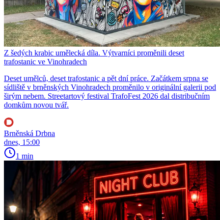
Z šedých krabic umělecká díla. Výtvarníci proměnili deset
trafostanic ve Vinohradech
Deset umělců, deset trafostanic a pět dní práce. Začátkem srpna se
sídliště v brněnských Vinohradech proměnilo v originální galerii pod
širým nebem. Streetartový festival TrafoFest 2026 dal distribučním
domkům novou tvář.
Brněnská Drbna
dnes, 15:00
1 min