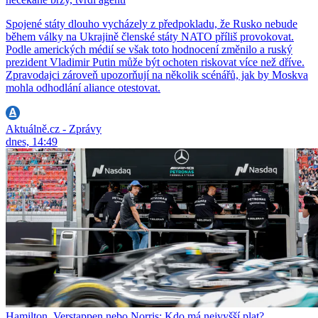
Spojené státy dlouho vycházely z předpokladu, že Rusko nebude
během války na Ukrajině členské státy NATO příliš provokovat.
Podle amerických médií se však toto hodnocení změnilo a ruský
prezident Vladimir Putin může být ochoten riskovat více než dříve.
Zpravodajci zároveň upozorňují na několik scénářů, jak by Moskva
mohla odhodlání aliance otestovat.
Aktuálně.cz - Zprávy
dnes, 14:49
Hamilton, Verstappen nebo Norris: Kdo má nejvyšší plat?