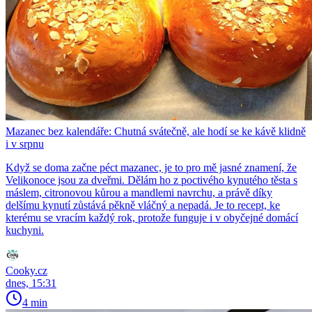
Mazanec bez kalendáře: Chutná svátečně, ale hodí se ke kávě klidně
i v srpnu
Když se doma začne péct mazanec, je to pro mě jasné znamení, že
Velikonoce jsou za dveřmi. Dělám ho z poctivého kynutého těsta s
máslem, citronovou kůrou a mandlemi navrchu, a právě díky
delšímu kynutí zůstává pěkně vláčný a nepadá. Je to recept, ke
kterému se vracím každý rok, protože funguje i v obyčejné domácí
kuchyni.
Cooky.cz
dnes, 15:31
4 min