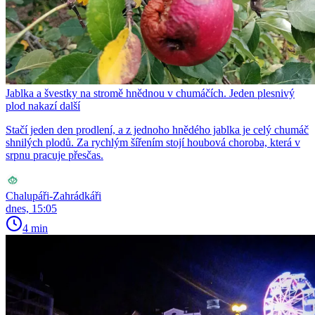
Jablka a švestky na stromě hnědnou v chumáčích. Jeden plesnivý
plod nakazí další
Stačí jeden den prodlení, a z jednoho hnědého jablka je celý chumáč
shnilých plodů. Za rychlým šířením stojí houbová choroba, která v
srpnu pracuje přesčas.
Chalupáři-Zahrádkáři
dnes, 15:05
4 min