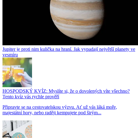
Jupiter je proti nim kulička na hraní. Jak vypadají největší planety ve
vesmíru
HOSPODSKÝ KVÍZ: Myslíte si, že o dovolených víte všechno?
Tento kvíz vás rychle prověří
Připravte se na cestovatelskou výzvu. Ať už vás láká moře,
majestátní hory, nebo raději kempujete pod širým...