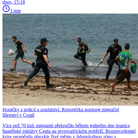
dnes, 15:18
3 min
Honičky s policií a zoufalství. Reportérka popisuje migrační
šílenství v Ceutě
Více než 70 tisíc migrantů překročilo během jediného dne hranice
španělské enklávy Ceuta na severoafrickém pobřeží. Bezprecedentní
krize proměnila obvykle živé město v liduprázdnou zónu s