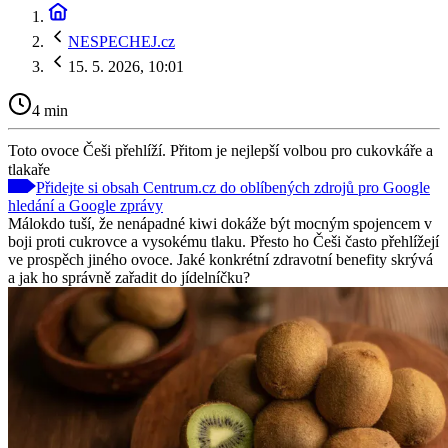
NESPECHEJ.cz
15. 5. 2026, 10:01
4 min
Toto ovoce Češi přehlíží. Přitom je nejlepší volbou pro cukovkáře a
tlakaře
Přidejte si obsah Centrum.cz do oblíbených zdrojů pro Google
hledání a Google zprávy
Málokdo tuší, že nenápadné kiwi dokáže být mocným spojencem v
boji proti cukrovce a vysokému tlaku. Přesto ho Češi často přehlížejí
ve prospěch jiného ovoce. Jaké konkrétní zdravotní benefity skrývá
a jak ho správně zařadit do jídelníčku?