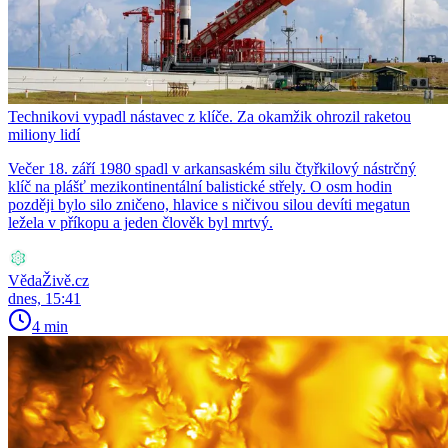
Technikovi vypadl nástavec z klíče. Za okamžik ohrozil raketou
miliony lidí
Večer 18. září 1980 spadl v arkansaském silu čtyřkilový nástrčný
klíč na plášť mezikontinentální balistické střely. O osm hodin
později bylo silo zničeno, hlavice s ničivou silou devíti megatun
ležela v příkopu a jeden člověk byl mrtvý.
VědaŽivě.cz
dnes, 15:41
4 min