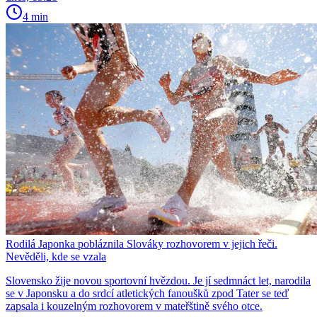
4 min
Rodilá Japonka pobláznila Slováky rozhovorem v jejich řeči.
Nevěděli, kde se vzala
Slovensko žije novou sportovní hvězdou. Je jí sedmnáct let, narodila
se v Japonsku a do srdcí atletických fanoušků zpod Tater se teď
zapsala i kouzelným rozhovorem v mateřštině svého otce.