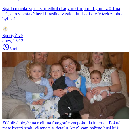
Sparta otočila zápas 3. předkola Ligy mistrů proti Lyonu z 0:1 na
2:1, a to v sestavě bez Haraslína v základu. Ladislav Vízek z toho
byl paf.
SportyŽivě
dnes, 15:12
3 min
Zdánlivě obyčejná rodinná fotografie znepokojila internet. Pokud
máte bystrý zrak, všimnete si detailu, který vám nažene husí kůži