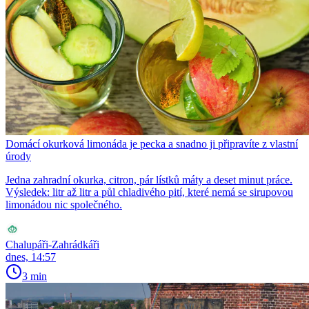
Domácí okurková limonáda je pecka a snadno ji připravíte z vlastní
úrody
Jedna zahradní okurka, citron, pár lístků máty a deset minut práce.
Výsledek: litr až litr a půl chladivého pití, které nemá se sirupovou
limonádou nic společného.
Chalupáři-Zahrádkáři
dnes, 14:57
3 min