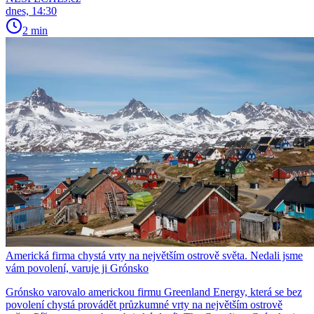
dnes, 14:30
2 min
Americká firma chystá vrty na největším ostrově světa. Nedali jsme
vám povolení, varuje ji Grónsko
Grónsko varovalo americkou firmu Greenland Energy, která se bez
povolení chystá provádět průzkumné vrty na největším ostrově