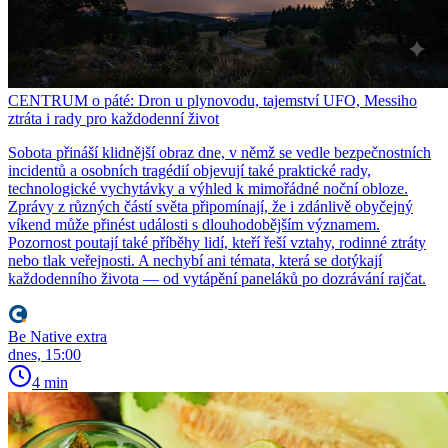
CENTRUM o páté: Dron u plynovodu, tajemství UFO, Messiho
ztráta i rady pro každodenní život
Sobota přináší klidnější obraz dne, v němž se vedle bezpečnostních
incidentů a osobních tragédií objevují také praktické rady,
technologické vychytávky a výhled k mimořádné noční obloze.
Zprávy z různých částí světa připomínají, že i zdánlivě obyčejný
víkend může přinést události s dlouhodobějším významem.
Pozornost poutají také příběhy lidí, kteří řeší vztahy, rodinné ztráty
nebo tlak veřejnosti. A nechybí ani témata, která se dotýkají
každodenního života — od vytápění paneláků po dozrávání rajčat.
Be Native extra
dnes, 15:00
4 min