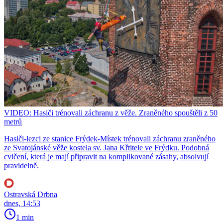
VIDEO: Hasiči trénovali záchranu z věže. Zraněného spouštěli z 50
metrů
Hasiči-lezci ze stanice Frýdek-Místek trénovali záchranu zraněného
ze Svatojánské věže kostela sv. Jana Křtitele ve Frýdku. Podobná
cvičení, která je mají připravit na komplikované zásahy, absolvují
pravidelně.
Ostravská Drbna
dnes, 14:53
1 min