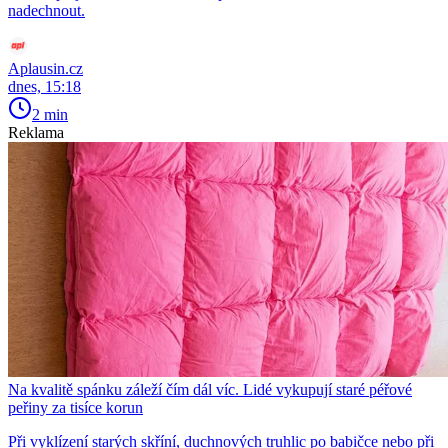
nadechnout.
Aplausin.cz
dnes, 15:18
2 min
Reklama
Na kvalitě spánku záleží čím dál víc. Lidé vykupují staré péřové
peřiny za tisíce korun
Při vyklízení starých skříní, duchnových truhlic po babičce nebo při