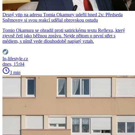
Drsný vtip na adresu Tomia Okamury udeřil hned 2x: Předseda
Sněmovny si svou reakcí udělal obrovskou ostudu
Tomio Okamura se ohradil proti satirickému textu Reflexu, který
zjevně četl jako běžnou zprávu. Nejde přitom o první střet s
médiem, s nímž vede dlouhodobě napjatý vztah.
In-lifestyle.cz
dnes, 15:04
3 min