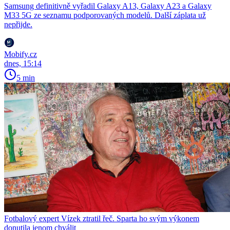
Samsung definitivně vyřadil Galaxy A13, Galaxy A23 a Galaxy
M33 5G ze seznamu podporovaných modelů. Další záplata už
nepřijde.
Mobify.cz
dnes, 15:14
5 min
Fotbalový expert Vízek ztratil řeč. Sparta ho svým výkonem
donutila jenom chválit