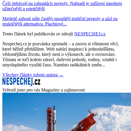
Češi strhávají na zahradách pergoly. Nahradí je zařízení mnohem
užitečnější a estetičtější
Majitelé zahrad stále častěji opouštějí tradiční pergoly a sází na
praktičtější alternativu. Plachtové...
Tento článek byl publikován ze zdrojů
NESPECHEJ.cz
Nespechej.cz je pozvánka zpomalit – a znovu si všimnout věcí,
které běžně přehlížíme. Web nabízí inspiraci k jednoduššímu,
vědomějšímu životu, který není o výkonech, ale o rovnováze.
Témata se točí kolem zdraví, duševní pohody, rodiny, vztahů i
smysluplného využití času. Namísto radikálních změn...
Všechny články tohoto autora →
Vybrali jsme pro vás
Magazíny a zajímavosti