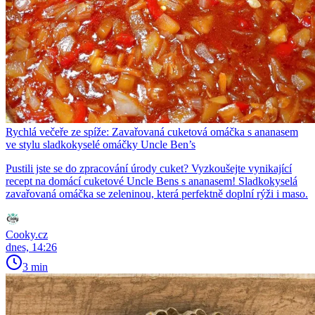
Rychlá večeře ze spíže: Zavařovaná cuketová omáčka s ananasem
ve stylu sladkokyselé omáčky Uncle Ben’s
Pustili jste se do zpracování úrody cuket? Vyzkoušejte vynikající
recept na domácí cuketové Uncle Bens s ananasem! Sladkokyselá
zavařovaná omáčka se zeleninou, která perfektně doplní rýži i maso.
Cooky.cz
dnes, 14:26
3 min