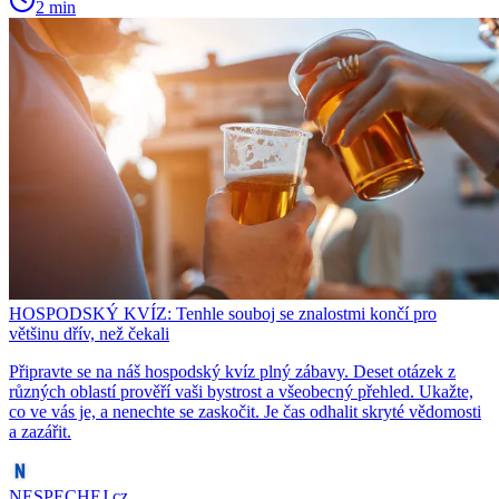
2 min
HOSPODSKÝ KVÍZ: Tenhle souboj se znalostmi končí pro
většinu dřív, než čekali
Připravte se na náš hospodský kvíz plný zábavy. Deset otázek z
různých oblastí prověří vaši bystrost a všeobecný přehled. Ukažte,
co ve vás je, a nenechte se zaskočit. Je čas odhalit skryté vědomosti
a zazářit.
NESPECHEJ.cz