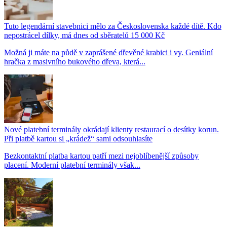
Tuto legendární stavebnici mělo za Československa každé dítě. Kdo
nepostrácel dílky, má dnes od sběratelů 15 000 Kč
Možná ji máte na půdě v zaprášené dřevěné krabici i vy. Geniální
hračka z masivního bukového dřeva, která...
Nové platební terminály okrádají klienty restaurací o desítky korun.
Při platbě kartou si „krádež“ sami odsouhlasíte
Bezkontaktní platba kartou patří mezi nejoblíbenější způsoby
placení. Moderní platební terminály však...