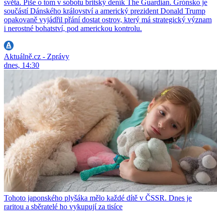
světa. Píše o tom v sobotu britský deník The Guardian. Grónsko je
součástí Dánského království a americký prezident Donald Trump
opakovaně vyjádřil přání dostat ostrov, který má strategický význam
i nerostné bohatství, pod americkou kontrolu.
Aktuálně.cz - Zprávy
dnes, 14:30
Tohoto japonského plyšáka mělo každé dítě v ČSSR. Dnes je
raritou a sběratelé ho vykupují za tisíce