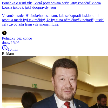
Pohádka o lesní víle, která potřebovala brýle, aby konečně viděla
kouzla taková, jaká doopravdy jsou
V samém srdci Hlubokého lesa, tam, kde se kapradí lesklo ranní
rosou a mech byl tak měkký, že by si na něm člověk nejraději ustlal
celý život, žila lesní víla jménem Líra.
Pohádky bez konce
dnes, 15:05
10 min
Reklama