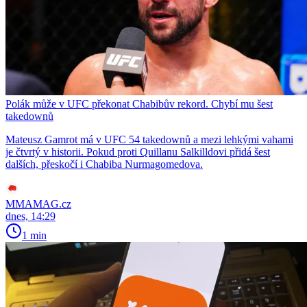
Polák může v UFC překonat Chabibův rekord. Chybí mu šest
takedownů
Mateusz Gamrot má v UFC 54 takedownů a mezi lehkými vahami
je čtvrtý v historii. Pokud proti Quillanu Salkilldovi přidá šest
dalších, přeskočí i Chabiba Nurmagomedova.
MMAMAG.cz
dnes, 14:29
1 min