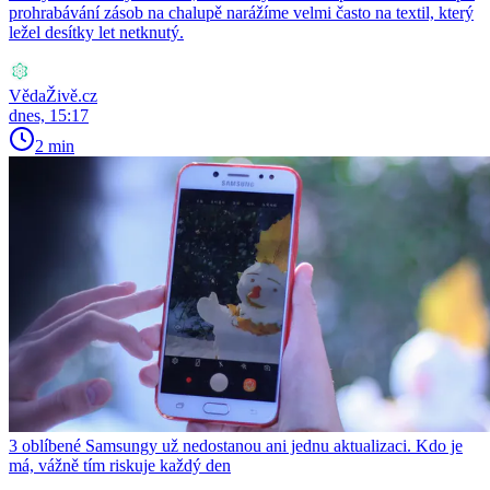
prohrabávání zásob na chalupě narážíme velmi často na textil, který
ležel desítky let netknutý.
VědaŽivě.cz
dnes, 15:17
2 min
3 oblíbené Samsungy už nedostanou ani jednu aktualizaci. Kdo je
má, vážně tím riskuje každý den