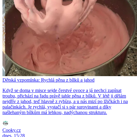
Dětská vzpomínka: Rychlá pěna z bílků a jahod
Když se doma v misce sejde čerstvé ovoce a já nechci zapínat
troubu, přichází na řadu právě tahle pěna z bílků. V létě ji dělám
nejdřív z jahod, teď hlavně z rybízu, a u nás mizí po lžičkách i na
palačinkách. Je rychlá, vystačí si s pár surovinami a díky
našlehaným bílkům má lehkou, nadýchanou strukturu.
Cooky.cz
dnes, 15:28