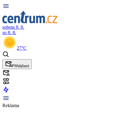
sobota 8. 8.
so 8. 8.
27°C
Přihlášení
Reklama