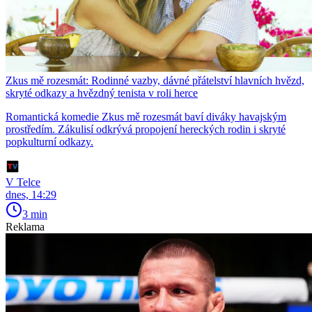
Zkus mě rozesmát: Rodinné vazby, dávné přátelství hlavních hvězd,
skryté odkazy a hvězdný tenista v roli herce
Romantická komedie Zkus mě rozesmát baví diváky havajským
prostředím. Zákulisí odkrývá propojení hereckých rodin i skryté
popkulturní odkazy.
V Telce
dnes, 14:29
3 min
Reklama