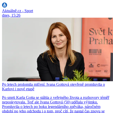
Aktuálně.cz - Sport
dnes, 15:26
Po letech prolomila mlčení: Ivana Gottová otevřeně promluvila o
Karlovi i nové etapě
Po smrti Karla Gotta se stáhla z veřejného života a rozhovory téměř
neposkytovala. Teď ale Ivana Gottová (50) udělala výjimku.
Promluvila o letech po boku legendárního zpěváka, náročném
období po jeho odchodu i o tom, proč cítí, že nastal čas znovu se