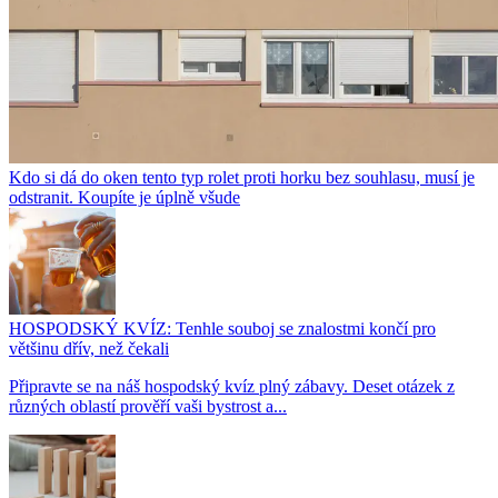
Kdo si dá do oken tento typ rolet proti horku bez souhlasu, musí je
odstranit. Koupíte je úplně všude
HOSPODSKÝ KVÍZ: Tenhle souboj se znalostmi končí pro
většinu dřív, než čekali
Připravte se na náš hospodský kvíz plný zábavy. Deset otázek z
různých oblastí prověří vaši bystrost a...