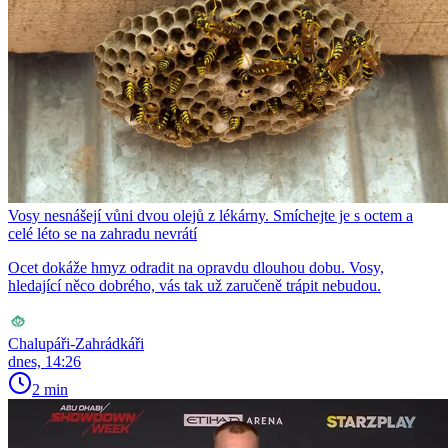
Vosy nesnášejí vůni dvou olejů z lékárny. Smíchejte je s octem a
celé léto se na zahradu nevrátí
Ocet dokáže hmyz odradit na opravdu dlouhou dobu. Vosy,
hledající něco dobrého, vás tak už zaručeně trápit nebudou.
Chalupáři-Zahrádkáři
dnes, 14:26
2 min