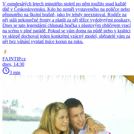
V osmdesátých letech minulého století po něm toužilo snad každé
dítě v Československu. Kdo ho neměl vystaveného na poličce nebo
připnutého na školní brašně, jako by tehdy neexistoval. Rodiče na
něj stáli nekonečné fronty a platili za něj těžce vydobytými poukazy.
Dnes se tato legendární chlupatá hračka s plastovým obličejem vrací
na scénu v plné parádě. Pokud se vám doma na půdě nebo v krabici
ve sklepě dochoval jeden konkrétní vzácný model, sběratelé vám za
něj bez váhání vyplatí tisíce korun na ruku.
FAJNTIP.cz
dnes, 14:30
3 min