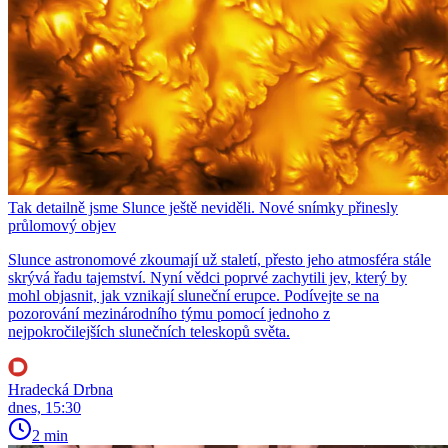
Tak detailně jsme Slunce ještě neviděli. Nové snímky přinesly
průlomový objev
Slunce astronomové zkoumají už staletí, přesto jeho atmosféra stále
skrývá řadu tajemství. Nyní vědci poprvé zachytili jev, který by
mohl objasnit, jak vznikají sluneční erupce. Podívejte se na
pozorování mezinárodního týmu pomocí jednoho z
nejpokročilejších slunečních teleskopů světa.
Hradecká Drbna
dnes, 15:30
2 min