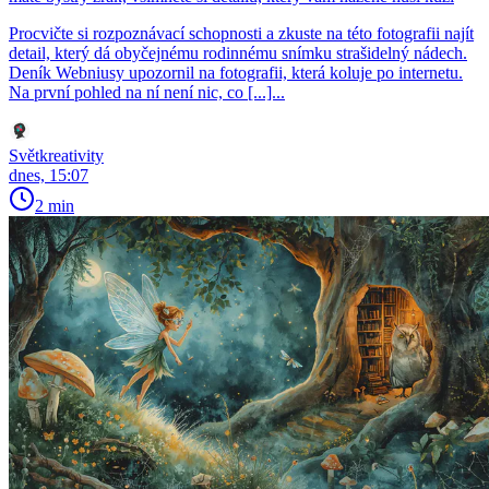
Procvičte si rozpoznávací schopnosti a zkuste na této fotografii najít
detail, který dá obyčejnému rodinnému snímku strašidelný nádech.
Deník Webniusy upozornil na fotografii, která koluje po internetu.
Na první pohled na ní není nic, co [...]...
Světkreativity
dnes, 15:07
2 min