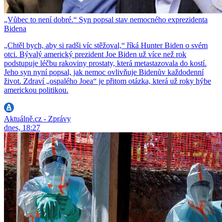
„Vůbec to není dobré.“ Syn popsal stav nemocného exprezidenta
Bidena
„Chtěl bych, aby si radši víc stěžoval,“ říká Hunter Biden o svém
otci. Bývalý americký prezident Joe Biden už více než rok
podstupuje léčbu rakoviny prostaty, která metastazovala do kostí.
Jeho syn nyní popsal, jak nemoc ovlivňuje Bidenův každodenní
život. Zdraví „ospalého Joea“ je přitom otázka, která už roky hýbe
americkou politikou.
Aktuálně.cz - Zprávy
dnes, 18:27