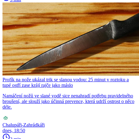
Profík na nože ukázal trik se slanou vodou: 25 minut v roztoku a
tupé ostří zase krájí rajče jako máslo
Namáčení nožů ve slané vodě sice nenahradí potřebu pravidelného
broušení, ale slouží jako účinná prevence, která udrží ostrost o něco
déle.
Chalupáři-Zahrádkáři
dnes, 18:50