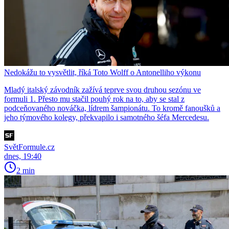
Nedokážu to vysvětlit, říká Toto Wolff o Antonelliho výkonu
Mladý italský závodník zažívá teprve svou druhou sezónu ve
formuli 1. Přesto mu stačil pouhý rok na to, aby se stal z
podceňovaného nováčka, lídrem šampionátu. To kromě fanoušků a
jeho týmového kolegy, překvapilo i samotného šéfa Mercedesu.
SvětFormule.cz
dnes, 19:40
2 min