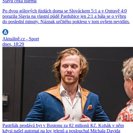
Slavii čeká dilema
Po dvou gólových jízdách doma se Slováckem 5:1 a v Ostravě 4:0
porazila Slavia na vlastní půdě Pardubice jen 2:1 a bála se o výhru
do poslední minuty. Náznak určitého poklesu v tom ovšem nevidím.
Aktuálně.cz - Sport
dnes, 18:29
Pastrňák prodává byt v Bostonu za 82 milionů Kč. Kohák v něm
kdysi našel automat na lov jelenů a poslouchal Michala Davida