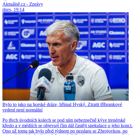
Aktuálně.cz - Zprávy
dnes, 19:14
Bylo to jako na horské dráze, hřímal Hyský. Ztratit tříbrankové
vedení není normální
Po třech úvodních kolech se pod ním nebezpečně kýve trenérské
křeslo a v médiích se objevují čím dál častěji spekulace o jeho konci.
Ono už tomu tak bylo před týdnem po nezdaru se Zbrojovkou, po