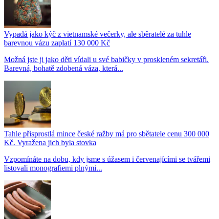
Vypadá jako kýč z vietnamské večerky, ale sběratelé za tuhle
barevnou vázu zaplatí 130 000 Kč
Možná jste ji jako děti vídali u své babičky v proskleném sekretáři.
Barevná, bohatě zdobená váza, která...
Tahle přisprostlá mince české ražby má pro sbětatele cenu 300 000
Kč. Vyražena jich byla stovka
Vzpomínáte na dobu, kdy jsme s úžasem i červenajícími se tvářemi
listovali monografiemi plnými...