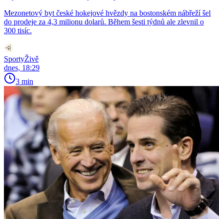
Mezonetový byt české hokejové hvězdy na bostonském nábřeží šel
do prodeje za 4,3 milionu dolarů. Během šesti týdnů ale zlevnil o
300 tisíc.
SportyŽivě
dnes, 18:29
3 min