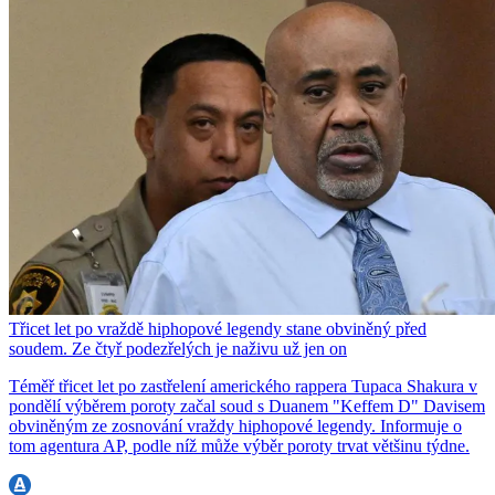
Třicet let po vraždě hiphopové legendy stane obviněný před
soudem. Ze čtyř podezřelých je naživu už jen on
Téměř třicet let po zastřelení amerického rappera Tupaca Shakura v
pondělí výběrem poroty začal soud s Duanem "Keffem D" Davisem
obviněným ze zosnování vraždy hiphopové legendy. Informuje o
tom agentura AP, podle níž může výběr poroty trvat většinu týdne.