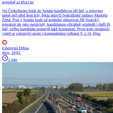
nejméně za třicet let
Na Českolipsku bude do Senátu kandidovat pět lidí, o polovinu
méně než před šesti lety, řekla mluvčí českolipské radnice Markéta
Žitná. Post v Senátu bude už podruhé obhajovat Jiří Vosecký,
tentokrát ale jako nezávislý, kandidaturu oficiálně oznámili i další tři
lidé, svého kandidáta postavili také komunisté. První kolo senátních
voleb se uskuteční spolu s komunálními volbami 9. a 10. října.
Liberecká Drbna
dnes, 18:02
2 min