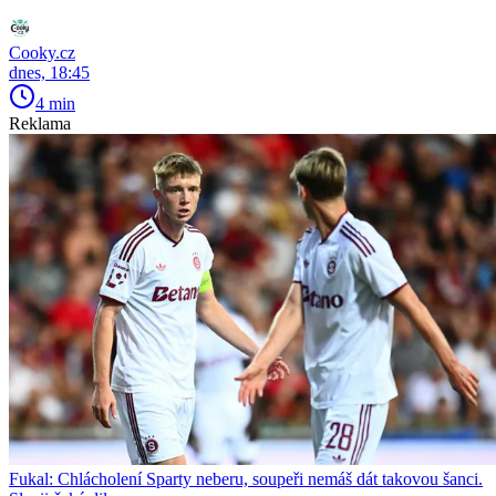
Cooky.cz
dnes, 18:45
4 min
Reklama
Fukal: Chlácholení Sparty neberu, soupeři nemáš dát takovou šanci.