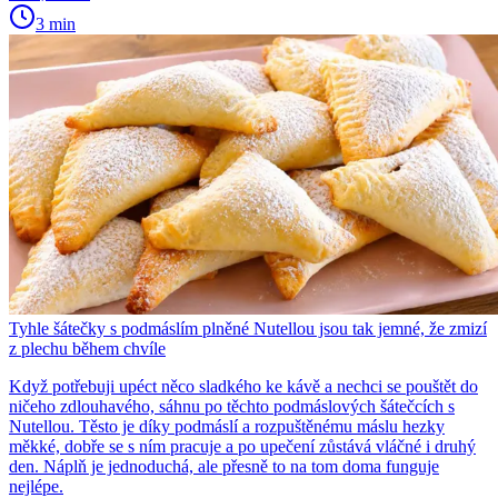
3 min
Tyhle šátečky s podmáslím plněné Nutellou jsou tak jemné, že zmizí
z plechu během chvíle
Když potřebuji upéct něco sladkého ke kávě a nechci se pouštět do
ničeho zdlouhavého, sáhnu po těchto podmáslových šátečcích s
Nutellou. Těsto je díky podmáslí a rozpuštěnému máslu hezky
měkké, dobře se s ním pracuje a po upečení zůstává vláčné i druhý
den. Náplň je jednoduchá, ale přesně to na tom doma funguje
nejlépe.