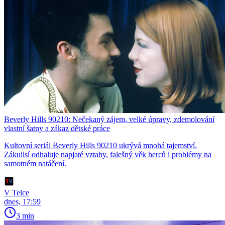
Beverly Hills 90210: Nečekaný zájem, velké úpravy, zdemolování
vlastní šatny a zákaz dětské práce
Kultovní seriál Beverly Hills 90210 ukrývá mnohá tajemství.
Zákulisí odhaluje napjaté vztahy, falešný věk herců i problémy na
samotném natáčení.
V Telce
dnes, 17:59
3 min