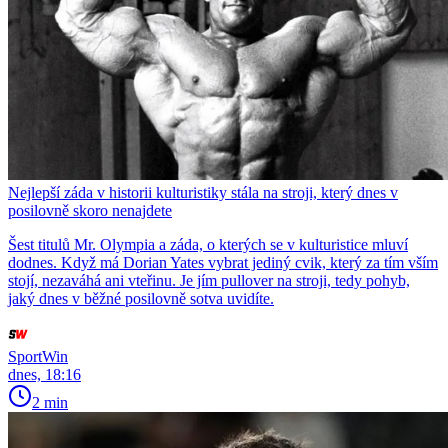
Nejlepší záda v historii kulturistiky stála na stroji, který dnes v
posilovně skoro nenajdete
Šest titulů Mr. Olympia a záda, o kterých se v kulturistice mluví
dodnes. Když má Dorian Yates vybrat jediný cvik, který za tím vším
stojí, nezaváhá ani vteřinu. Je jím pullover na stroji, tedy pohyb,
jaký dnes v běžné posilovně sotva uvidíte.
SportWin
dnes, 18:16
2 min