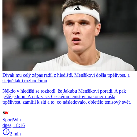
Divák mu celý zápas radil z hlediště. Menšíkovi došla trpělivost, a
stejně tak i rozhodčímu
Někdo v hledišti se rozhodl, že Jakubu Menšíkovi poradí. A pak
ještě jednou. A pak zase. Českému tenistovi nakonec došla
trpělivost, zamířil k síti a to, co následovalo, obletělo tenisový svět.
SportWin
dnes, 18:16
2 min