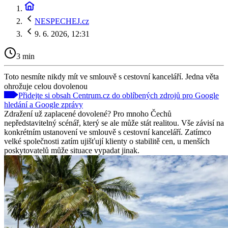
NESPECHEJ.cz
9. 6. 2026, 12:31
3 min
Toto nesmíte nikdy mít ve smlouvě s cestovní kanceláří. Jedna věta
ohrožuje celou dovolenou
Přidejte si obsah Centrum.cz do oblíbených zdrojů pro Google
hledání a Google zprávy
Zdražení už zaplacené dovolené? Pro mnoho Čechů
nepředstavitelný scénář, který se ale může stát realitou. Vše závisí na
konkrétním ustanovení ve smlouvě s cestovní kanceláří. Zatímco
velké společnosti zatím ujišťují klienty o stabilitě cen, u menších
poskytovatelů může situace vypadat jinak.