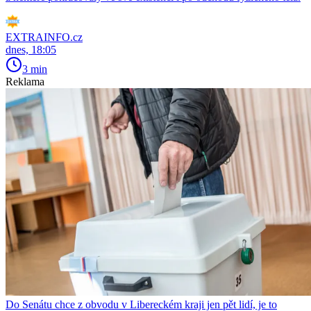
EXTRAINFO.cz
dnes, 18:05
3 min
Reklama
Do Senátu chce z obvodu v Libereckém kraji jen pět lidí, je to