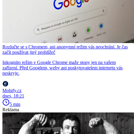
Rozlučte se s Chromem, ani anonymní režim vás neochrání. Je čas
začít používat jiný prohlížeč
Inkognito režim v Google Chrome maže stopy jen na vašem
zařízení. Před Googlem, weby ani poskytovatelem internetu vás
neskryje.
Mobify.cz
dnes, 18:21
5 min
Reklama