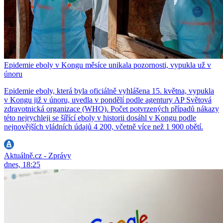
Epidemie eboly v Kongu měsíce unikala pozornosti, vypukla už v
únoru
Epidemie eboly, která byla oficiálně vyhlášena 15. května, vypukla
v Kongu již v únoru, uvedla v pondělí podle agentury AP Světová
zdravotnická organizace (WHO). Počet potvrzených případů nákazy
této nejrychleji se šířící eboly v historii dosáhl v Kongu podle
nejnovějších vládních údajů 4 200, včetně více než 1 900 obětí.
Aktuálně.cz - Zprávy
dnes, 18:25