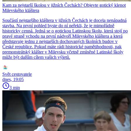
Kam za nejstarší školou v jižních Čechách? Objevte gotický klenot
Milevského kláštera
Součástí nejstaršího kláštera v jižních Čechách je docela nenápadná
stavba. Na první pohled byste do ní neřekli, že je mimořádně
historicky cenná. Jedná se o gotickou Latinskou školu, která stojí po
pravé straně vchodu na první nádvoří Milevského kláštera a která
představuje jednu z nejstarších dochovaných školních budov v
České republice. Pokud máte rádi historické pamětihodnosti, pak
premonstrátský klášter v Milevsku včetně zmíněné Latinské školy
může být dalším cílem vašich výletů.
Svět cestovatele
dnes, 19:05
3 min