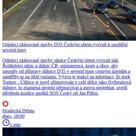
Odpůrci plánované stavby D35 Českým rájem vyzvali k opuštění
severní trasy
Odpůrci plánované stavby silnice Českým rájem vyzvali stát,
Ředitelství silnic a dálnic ČR, ministerstva, kraje a obce, aby
upustily od přípravy dálnice D35 v severní trase cenným územím a
zaměřily se na jižní variantu. Výzva je reakcí na informaci, že úsek
Turnov - Úlibice je nově připravován v celé délce jako čtyřpruhová
dálnice, to znamená projekt přepracovat a znovu projednat, uvedl
předseda koalice spolků SOS Český ráj Jan Piňos.
Hradecká Drbna
dnes, 18:00
1 min