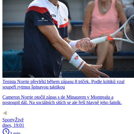
Tenista Norrie převlékl během zápasu 8 triček. Podle kritiků vzal
soupeři rytmus špinavou taktikou
Cameron Norrie otočil zápas s de Minaurem v Montrealu a
postoupil dál. Na sociálních sítích se ale řeší hlavně jeho šatník.
SportyŽivě
dnes, 19:01
3 min