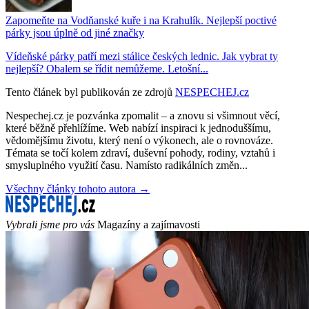
Zapomeňte na Vodňanské kuře i na Krahulík. Nejlepší poctivé
párky jsou úplně od jiné značky
Vídeňské párky patří mezi stálice českých lednic. Jak vybrat ty
nejlepší? Obalem se řídit nemůžeme. Letošní...
Tento článek byl publikován ze zdrojů
NESPECHEJ.cz
Nespechej.cz je pozvánka zpomalit – a znovu si všimnout věcí,
které běžně přehlížíme. Web nabízí inspiraci k jednoduššímu,
vědomějšímu životu, který není o výkonech, ale o rovnováze.
Témata se točí kolem zdraví, duševní pohody, rodiny, vztahů i
smysluplného využití času. Namísto radikálních změn...
Všechny články tohoto autora →
Vybrali jsme pro vás
Magazíny a zajímavosti