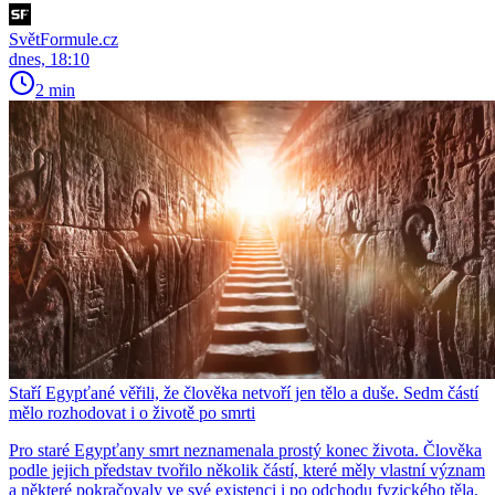
SvětFormule.cz
dnes, 18:10
2 min
Staří Egypťané věřili, že člověka netvoří jen tělo a duše. Sedm částí
mělo rozhodovat i o životě po smrti
Pro staré Egypťany smrt neznamenala prostý konec života. Člověka
podle jejich představ tvořilo několik částí, které měly vlastní význam
a některé pokračovaly ve své existenci i po odchodu fyzického těla.