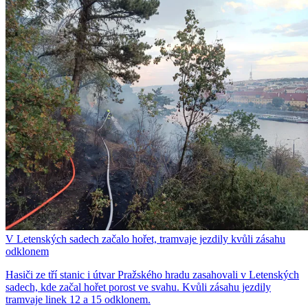
V Letenských sadech začalo hořet, tramvaje jezdily kvůli zásahu
odklonem
Hasiči ze tří stanic i útvar Pražského hradu zasahovali v Letenských
sadech, kde začal hořet porost ve svahu. Kvůli zásahu jezdily
tramvaje linek 12 a 15 odklonem.