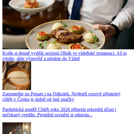
Kolik si denně vydělá sezónní číšník ve vídeňské restauraci. Až to
zjistíte, dáte výpověď a půjdete do Vídně
Zapomeňte na Penam i na Odkolek. Nejlepší cenově přijatelný
chléb v Česku je úplně od jiné značky
Pardubická soutěž Chléb roku 2026 přinesla rekordní účast i
nečekaný verdikt. Prestižní ocenění si odnesla...