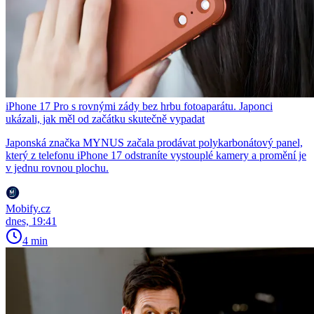
iPhone 17 Pro s rovnými zády bez hrbu fotoaparátu. Japonci
ukázali, jak měl od začátku skutečně vypadat
Japonská značka MYNUS začala prodávat polykarbonátový panel,
který z telefonu iPhone 17 odstraníte vystouplé kamery a promění je
v jednu rovnou plochu.
Mobify.cz
dnes, 19:41
4 min