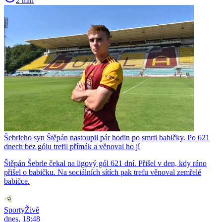
2 min
Šebrleho syn Štěpán nastoupil pár hodin po smrti babičky. Po 621
dnech bez gólu trefil přímák a věnoval ho jí
Štěpán Šebrle čekal na ligový gól 621 dní. Přišel v den, kdy ráno
přišel o babičku. Na sociálních sítích pak trefu věnoval zemřelé
babičce.
SportyŽivě
dnes, 18:48