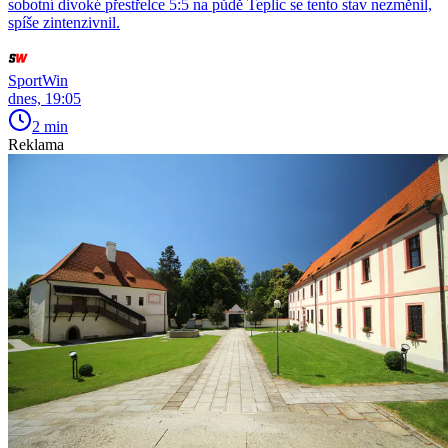
sobotní divoké přestřelce 5:5 na půdě Teplic se tento stav nezměnil,
spíše zintenzivnil.
SportWin
dnes, 19:05
2 min
Reklama