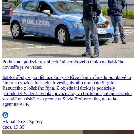
Podnikatel podezřelý z objednání bombového útoku na italského
novináře je ve vězení
Italské úřady v pondělí oznámily další zatčení v případu bombového
útoku na vozidla italského investigativního novináře Sigfrida
Ranucciho z loňského října. Z objednání útoku je podezřelý
podnikatel Valter Lavitola, považovaný za blízkého spolupracovníka
zesnulého italského expremiéra Silvia Berlusconiho, napsala
agentura AFP.
Aktuálně.cz - Zprávy
dnes, 19:36