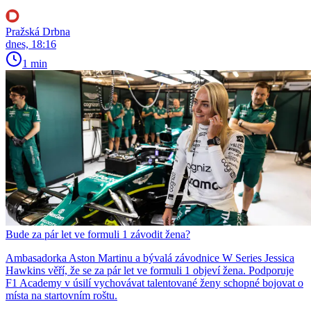
Pražská Drbna
dnes, 18:16
1 min
Bude za pár let ve formuli 1 závodit žena?
Ambasadorka Aston Martinu a bývalá závodnice W Series Jessica
Hawkins věří, že se za pár let ve formuli 1 objeví žena. Podporuje
F1 Academy v úsilí vychovávat talentované ženy schopné bojovat o
místa na startovním roštu.