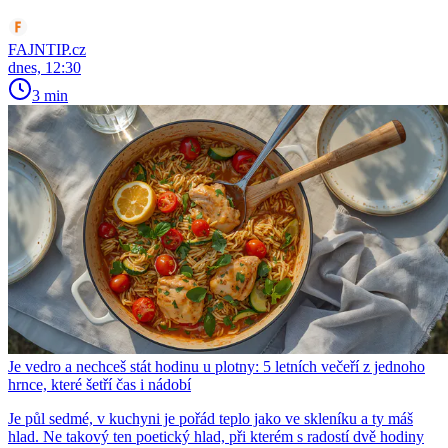
FAJNTIP.cz
dnes, 12:30
3 min
Je vedro a nechceš stát hodinu u plotny: 5 letních večeří z jednoho
hrnce, které šetří čas i nádobí
Je půl sedmé, v kuchyni je pořád teplo jako ve skleníku a ty máš
hlad. Ne takový ten poetický hlad, při kterém s radostí dvě hodiny