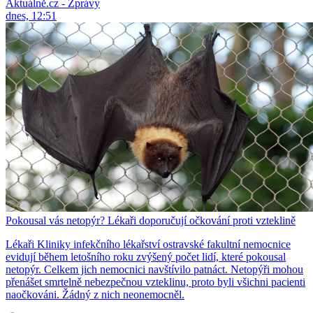
Aktuálně.cz - Zprávy
dnes, 12:51
Pokousal vás netopýr? Lékaři doporučují očkování proti vzteklině
Lékaři Kliniky infekčního lékařství ostravské fakultní nemocnice
evidují během letošního roku zvýšený počet lidí, které pokousal
netopýr. Celkem jich nemocnici navštívilo patnáct. Netopýři mohou
přenášet smrtelně nebezpečnou vzteklinu, proto byli všichni pacienti
naočkováni. Žádný z nich neonemocněl.