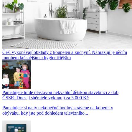
Češi vykopávají obklady z koupelen a kuchyní. Nahrazují je něčím
mnohem krásnějším a hygieničtějším
Pamatujete tuhle plastovou nekvalitní dětskou stavebnici z dob
ČSSR. Dnes ji sběratelé vykupují za 5 000 Kč
Pamatujete si na ty nekonečné hodiny strávené na koberci v
obýváku, kdy jste pod dohledem televizního...