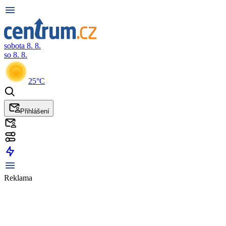
sobota 8. 8.
so 8. 8.
25°C
Přihlášení
Reklama