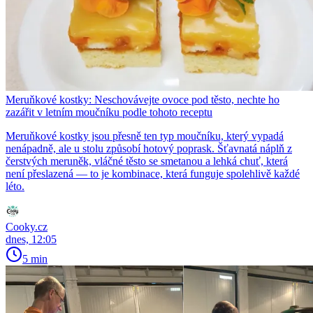
Meruňkové kostky: Neschovávejte ovoce pod těsto, nechte ho
zazářit v letním moučníku podle tohoto receptu
Meruňkové kostky jsou přesně ten typ moučníku, který vypadá
nenápadně, ale u stolu způsobí hotový poprask. Šťavnatá náplň z
čerstvých meruněk, vláčné těsto se smetanou a lehká chuť, která
není přeslazená — to je kombinace, která funguje spolehlivě každé
léto.
Cooky.cz
dnes, 12:05
5 min