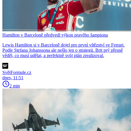
Hamilton v Barceloně předvedl výkon pravého šampiona
Lewis Hamilton si v Barceloně dojel pro první vítězství ve Ferrari.
Podle Stefana Johanssona ale nešlo jen o strategii. Brit prý přesně
věděl, co musí udělat, a perfektně svůj plán zrealizoval.
SvětFormule.cz
dnes, 11:51
2 min