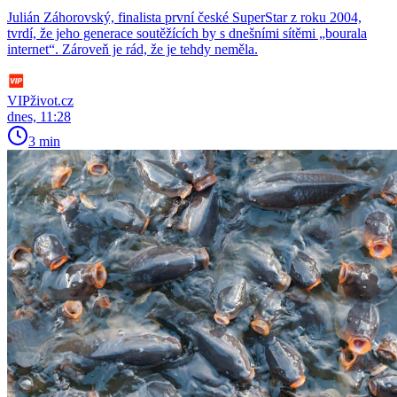
Julián Záhorovský, finalista první české SuperStar z roku 2004,
tvrdí, že jeho generace soutěžících by s dnešními sítěmi „bourala
internet“. Zároveň je rád, že je tehdy neměla.
VIPživot.cz
dnes, 11:28
3 min