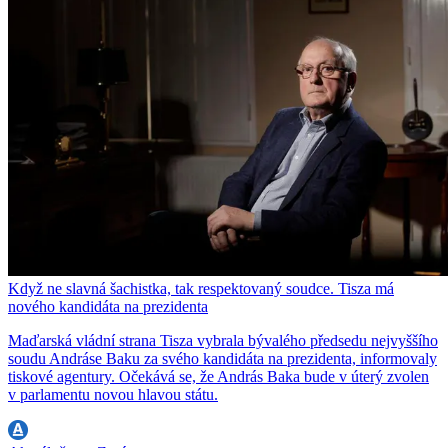
Když ne slavná šachistka, tak respektovaný soudce. Tisza má
nového kandidáta na prezidenta
Maďarská vládní strana Tisza vybrala bývalého předsedu nejvyššího
soudu Andráse Baku za svého kandidáta na prezidenta, informovaly
tiskové agentury. Očekává se, že András Baka bude v úterý zvolen
v parlamentu novou hlavou státu.