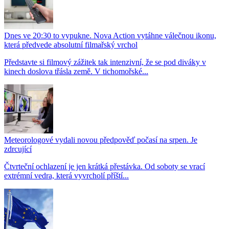
Dnes ve 20:30 to vypukne. Nova Action vytáhne válečnou ikonu,
která předvede absolutní filmařský vrchol
Představte si filmový zážitek tak intenzivní, že se pod diváky v
kinech doslova třásla země. V tichomořské...
Meteorologové vydali novou předpověď počasí na srpen. Je
zdrcující
Čtvrteční ochlazení je jen krátká přestávka. Od soboty se vrací
extrémní vedra, která vyvrcholí příští...