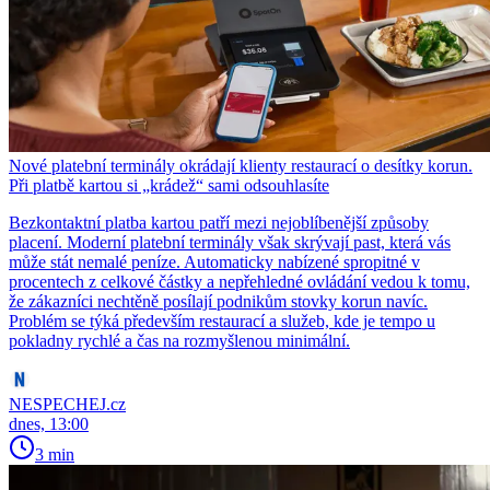
Nové platební terminály okrádají klienty restaurací o desítky korun.
Při platbě kartou si „krádež“ sami odsouhlasíte
Bezkontaktní platba kartou patří mezi nejoblíbenější způsoby
placení. Moderní platební terminály však skrývají past, která vás
může stát nemalé peníze. Automaticky nabízené spropitné v
procentech z celkové částky a nepřehledné ovládání vedou k tomu,
že zákazníci nechtěně posílají podnikům stovky korun navíc.
Problém se týká především restaurací a služeb, kde je tempo u
pokladny rychlé a čas na rozmyšlenou minimální.
NESPECHEJ.cz
dnes, 13:00
3 min