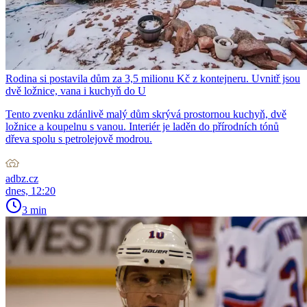
Rodina si postavila dům za 3,5 milionu Kč z kontejneru. Uvnitř jsou
dvě ložnice, vana i kuchyň do U
Tento zvenku zdánlivě malý dům skrývá prostornou kuchyň, dvě
ložnice a koupelnu s vanou. Interiér je laděn do přírodních tónů
dřeva spolu s petrolejově modrou.
adbz.cz
dnes, 12:20
3 min