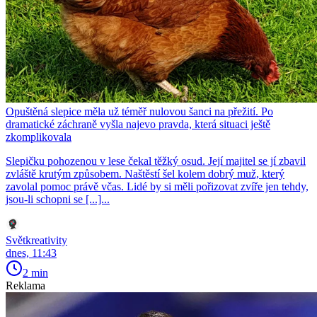
Opuštěná slepice měla už téměř nulovou šanci na přežití. Po
dramatické záchraně vyšla najevo pravda, která situaci ještě
zkomplikovala
Slepičku pohozenou v lese čekal těžký osud. Její majitel se jí zbavil
zvláště krutým způsobem. Naštěstí šel kolem dobrý muž, který
zavolal pomoc právě včas. Lidé by si měli pořizovat zvíře jen tehdy,
jsou-li schopni se [...]...
Světkreativity
dnes, 11:43
2 min
Reklama