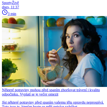
SportyŽivě
dnes, 11:37
3 min
Některé potraviny mohou před spaním zhoršovat trávení i kvalitu
odpočinku. Vyplatí se je večer omezit
Jíst některé potraviny před spaním vašemu tělu opravdu neprospívá.
Toto jsou ty, kterým byste se měli nejvíce vyhýbat.