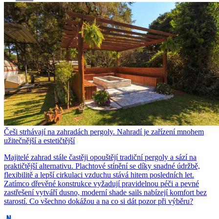
Češi strhávají na zahradách pergoly. Nahradí je zařízení mnohem
užitečnější a estetičtější
Majitelé zahrad stále častěji opouštějí tradiční pergoly a sází na
praktičtější alternativu. Plachtové stínění se díky snadné údržbě,
flexibilitě a lepší cirkulaci vzduchu stává hitem posledních let.
Zatímco dřevěné konstrukce vyžadují pravidelnou péči a pevné
zastřešení vytváří dusno, moderní shade sails nabízejí komfort bez
starostí. Co všechno dokážou a na co si dát pozor při výběru?