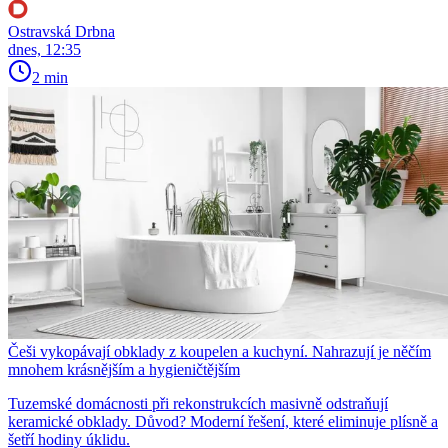
Ostravská Drbna
dnes, 12:35
2 min
Češi vykopávají obklady z koupelen a kuchyní. Nahrazují je něčím
mnohem krásnějším a hygieničtějším
Tuzemské domácnosti při rekonstrukcích masivně odstraňují
keramické obklady. Důvod? Moderní řešení, které eliminuje plísně a
šetří hodiny úklidu.