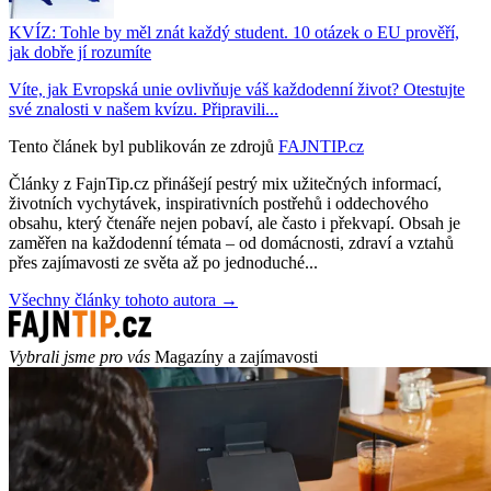
KVÍZ: Tohle by měl znát každý student. 10 otázek o EU prověří,
jak dobře jí rozumíte
Víte, jak Evropská unie ovlivňuje váš každodenní život? Otestujte
své znalosti v našem kvízu. Připravili...
Tento článek byl publikován ze zdrojů
FAJNTIP.cz
Články z FajnTip.cz přinášejí pestrý mix užitečných informací,
životních vychytávek, inspirativních postřehů i oddechového
obsahu, který čtenáře nejen pobaví, ale často i překvapí. Obsah je
zaměřen na každodenní témata – od domácnosti, zdraví a vztahů
přes zajímavosti ze světa až po jednoduché...
Všechny články tohoto autora →
Vybrali jsme pro vás
Magazíny a zajímavosti