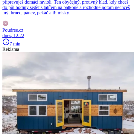
připravuješ domácí ravioli. Ten obyčejný, protivný hlad, kdy chceš
do půl hodiny sedět s talířem na balkoně a rozhodně potom nechceš
mýt hrnec, pánev, pekáč a tři misky.
Poudree.cz
dnes, 12:22
7 min
Reklama