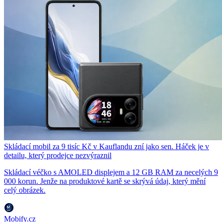
Skládací mobil za 9 tisíc Kč v Kauflandu zní jako sen. Háček je v
detailu, který prodejce nezvýraznil
Skládací véčko s AMOLED displejem a 12 GB RAM za necelých 9
000 korun. Jenže na produktové kartě se skrývá údaj, který mění
celý obrázek.
Mobify.cz