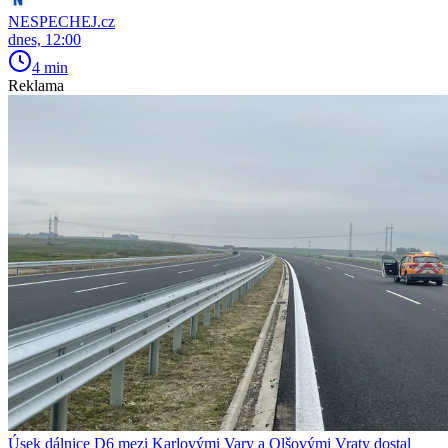
NESPECHEJ.cz
dnes, 12:00
4 min
Reklama
Úsek dálnice D6 mezi Karlovými Vary a Olšovými Vraty dostal