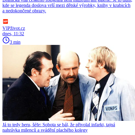
kde se legenda doslova vrší mezi dětské výrobky, knihy v krabicích
a nedokončené obrazy.
VIPživot.cz
dnes, 11:32
3 min
Já to tedy beru, šéfe: Sobota se bál, že přivolal infarkt, tajná
nahrávka milenců a svádění plachého kolegy