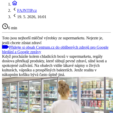
FAJNTIP.cz
19. 5. 2026, 16:01
6 min
Toto jsou nejhorší mléčné výrobky ze supermarketu. Nejezte je,
jestli chcete zůstat zdraví
Přidejte si obsah Centrum.cz do oblíbených zdrojů pro Google
hledání a Google zprávy
Když procházíte kolem chladicích boxů v supermarketu, regály
doslova přetékají produkty, které slibují pevné zdraví, silné kosti a
spokojené zažívání. Na obalech vidíte lákavé nápisy o živých
kulturách, vápníku a prospěšných bakteriích. Jenže realita v
nákupním košíku bývá často úplně jiná.