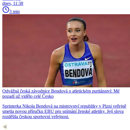
dnes, 11:38
3 min
Odvážná česká závodnice Bendová o atletickém puritánství: Mé
pozadí už vidělo celé Česko
Sprinterka Nikola Bendová na mistrovství republiky v Plzni veřejně
smetla novou příručku EBU pro snímání ženské atletiky. Její slova
rozdělila českou sportovní veřejnost.