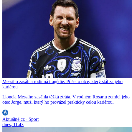
Messiho zasáhla rodinná tragédie. Přišel o otce, který stál za jeho
kariérou
Lionela Messiho zasáhla těžká ztráta. V rodném Rosariu zemřel jeho
otec Jorge, muž, který ho provázel prakticky celou kariérou.
Aktuálně.cz - Sport
dnes, 11:43