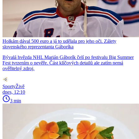
Holkám dával 500 euro a já to udělala pro jeho oči. Zálety
slovenského reprezentanta Gáboríka
Bývalá hvězda NHL Marián Gáborík čelí po festivalu Big Summer
Fest tvrzením o nevěře. Část klíčových detailů ale zatím nemá
ověřitelný zdroj.
SportyŽivě
dnes, 12:10
3 min