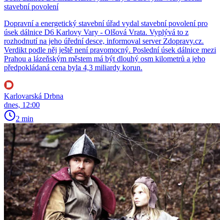
stavební povolení
Dopravní a energetický stavební úřad vydal stavební povolení pro
úsek dálnice D6 Karlovy Vary - Olšová Vrata. Vyplývá to z
rozhodnutí na jeho úřední desce, informoval server Zdopravy.cz.
Verdikt podle něj ještě není pravomocný. Poslední úsek dálnice mezi
Prahou a lázeňským městem má být dlouhý osm kilometrů a jeho
předpokládaná cena byla 4,3 miliardy korun.
Karlovarská Drbna
dnes, 12:00
2 min