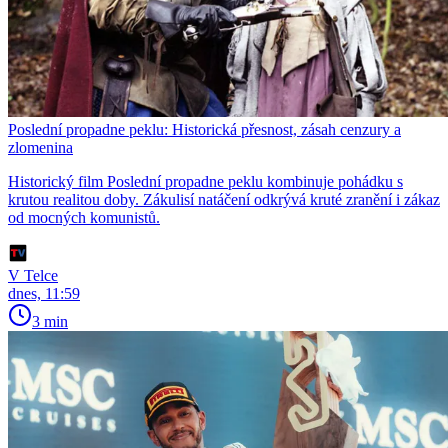
Poslední propadne peklu: Historická přesnost, zásah cenzury a
zlomenina
Historický film Poslední propadne peklu kombinuje pohádku s
krutou realitou doby. Zákulisí natáčení odkrývá kruté zranění i zákaz
od mocných komunistů.
V Telce
dnes, 11:59
3 min