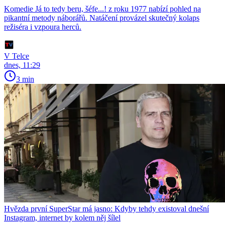
Komedie Já to tedy beru, šéfe...! z roku 1977 nabízí pohled na
pikantní metody náborářů. Natáčení provázel skutečný kolaps
režiséra i vzpoura herců.
V Telce
dnes, 11:29
3 min
Hvězda první SuperStar má jasno: Kdyby tehdy existoval dnešní
Instagram, internet by kolem něj šílel