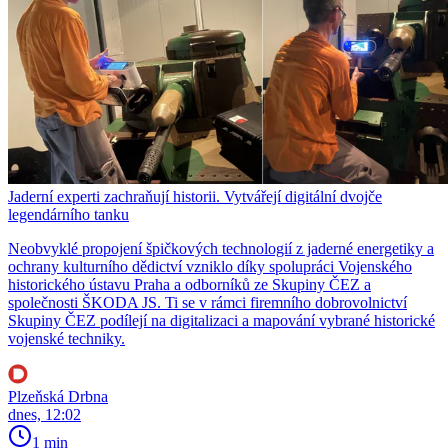
Jaderní experti zachraňují historii. Vytvářejí digitální dvojče
legendárního tanku
Neobvyklé propojení špičkových technologií z jaderné energetiky a
ochrany kulturního dědictví vzniklo díky spolupráci Vojenského
historického ústavu Praha a odborníků ze Skupiny ČEZ a
společnosti ŠKODA JS. Ti se v rámci firemního dobrovolnictví
Skupiny ČEZ podílejí na digitalizaci a mapování vybrané historické
vojenské techniky.
Plzeňská Drbna
dnes, 12:02
1 min