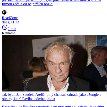
firmou začala od nejnižších pozic.
ReadZone
dnes, 11:33
2 min
Reklama
Jak bydlí Jan Saudek: Ateliér plný chaosu, zahrada jako džungle a
obrazy, které Pavlína odmítá prodat
Branická vila českého fotografa není muzeum ani galerie. Je to dům,