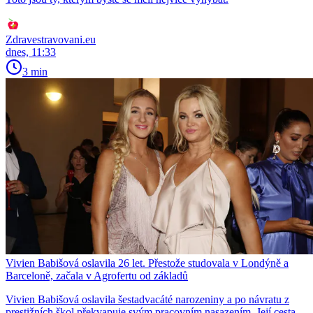
Zdravestravovani.eu
dnes, 11:33
3 min
Vivien Babišová oslavila 26 let. Přestože studovala v Londýně a
Barceloně, začala v Agrofertu od základů
Vivien Babišová oslavila šestadvacáté narozeniny a po návratu z
prestižních škol překvapuje svým pracovním nasazením. Její cesta