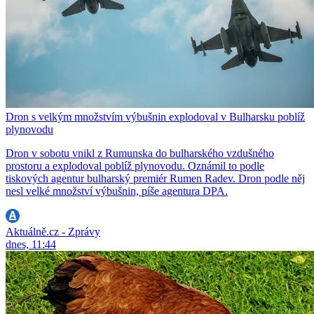
Dron s velkým množstvím výbušnin explodoval v Bulharsku poblíž
plynovodu
Dron v sobotu vnikl z Rumunska do bulharského vzdušného
prostoru a explodoval poblíž plynovodu. Oznámil to podle
tiskových agentur bulharský premiér Rumen Radev. Dron podle něj
nesl velké množství výbušnin, píše agentura DPA.
Aktuálně.cz - Zprávy
dnes, 11:44