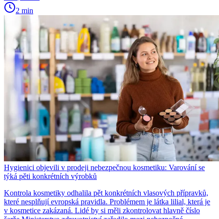
2 min
Hygienici objevili v prodeji nebezpečnou kosmetiku: Varování se
týká pěti konkrétních výrobků
Kontrola kosmetiky odhalila pět konkrétních vlasových přípravků,
které nesplňují evropská pravidla. Problémem je látka lilial, která je
v kosmetice zakázaná. Lidé by si měli zkontrolovat hlavně číslo