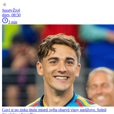
SportyŽivě
dnes, 08:50
3 min
Gavi si po zisku titulu mistrů světa obarvil vlasy narůžovo. Splnil