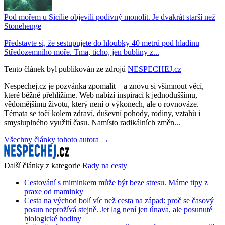
Pod mořem u Sicílie objevili podivný monolit. Je dvakrát starší než
Stonehenge
Představte si, že sestupujete do hloubky 40 metrů pod hladinu
Středozemního moře. Tma, ticho, jen bubliny z...
Tento článek byl publikován ze zdrojů
NESPECHEJ.cz
Nespechej.cz je pozvánka zpomalit – a znovu si všimnout věcí,
které běžně přehlížíme. Web nabízí inspiraci k jednoduššímu,
vědomějšímu životu, který není o výkonech, ale o rovnováze.
Témata se točí kolem zdraví, duševní pohody, rodiny, vztahů i
smysluplného využití času. Namísto radikálních změn...
Všechny články tohoto autora →
Další články z kategorie
Rady na cesty
Cestování s miminkem může být beze stresu. Máme tipy z
praxe od maminky
Cesta na východ bolí víc než cesta na západ: proč se časový
posun neprožívá stejně. Jet lag není jen únava, ale posunuté
biologické hodiny