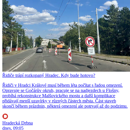
Řidiče trápí rozkopaný Hradec. Kdy bude hotovo?
Řidiči v Hradci Králové musí během léta počítat s řadou omezení.
Opravuje se Gočárův okruh, pracuje se na nadjezdech u Flošny,
probíhá rekonstrukce Malšovického mostu a další komplikace
přidávají menší uzavírky v různých částech města. Část staveb
skončí během prázdnin, některá omezení ale potrvají až do podzimu.
Hradecká Drbna
dnes, 09:05