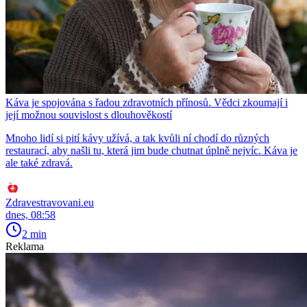
Káva je spojována s řadou zdravotních přínosů. Vědci zkoumají i
její možnou souvislost s dlouhověkostí
Mnoho lidí si pití kávy užívá, a tak kvůli ní chodí do různých
restaurací, aby našli tu, která jim bude chutnat úplně nejvíc. Káva je
ale také zdravá.
Zdravestravovani.eu
dnes, 08:58
2 min
Reklama