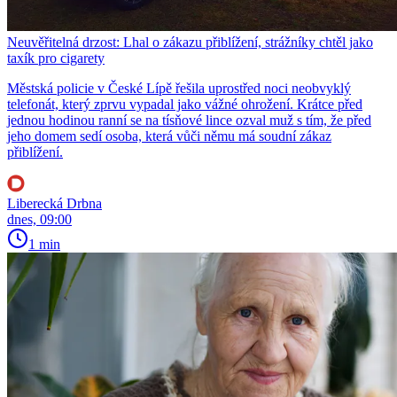
Neuvěřitelná drzost: Lhal o zákazu přiblížení, strážníky chtěl jako
taxík pro cigarety
Městská policie v České Lípě řešila uprostřed noci neobvyklý
telefonát, který zprvu vypadal jako vážné ohrožení. Krátce před
jednou hodinou ranní se na tísňové lince ozval muž s tím, že před
jeho domem sedí osoba, která vůči němu má soudní zákaz
přiblížení.
Liberecká Drbna
dnes, 09:00
1 min