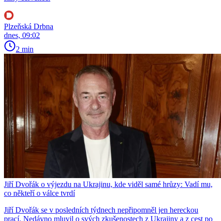
Plzeňská Drbna
dnes, 09:02
2 min
Jiří Dvořák o výjezdu na Ukrajinu, kde viděl samé hrůzy: Vadí mu,
co někteří o válce tvrdí
Jiří Dvořák se v posledních týdnech nepřipomněl jen hereckou
prací. Nedávno mluvil o svých zkušenostech z Ukrajiny a z cest po