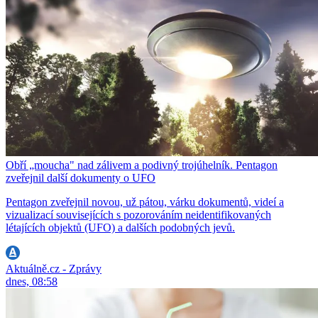
Obří „moucha" nad zálivem a podivný trojúhelník. Pentagon
zveřejnil další dokumenty o UFO
Pentagon zveřejnil novou, už pátou, várku dokumentů, videí a
vizualizací souvisejících s pozorováním neidentifikovaných
létajících objektů (UFO) a dalších podobných jevů.
Aktuálně.cz - Zprávy
dnes, 08:58