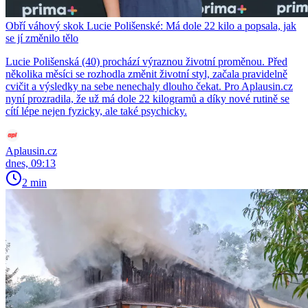
Obří váhový skok Lucie Polišenské: Má dole 22 kilo a popsala, jak
se jí změnilo tělo
Lucie Polišenská (40) prochází výraznou životní proměnou. Před
několika měsíci se rozhodla změnit životní styl, začala pravidelně
cvičit a výsledky na sebe nenechaly dlouho čekat. Pro Aplausin.cz
nyní prozradila, že už má dole 22 kilogramů a díky nové rutině se
cítí lépe nejen fyzicky, ale také psychicky.
Aplausin.cz
dnes, 09:13
2 min