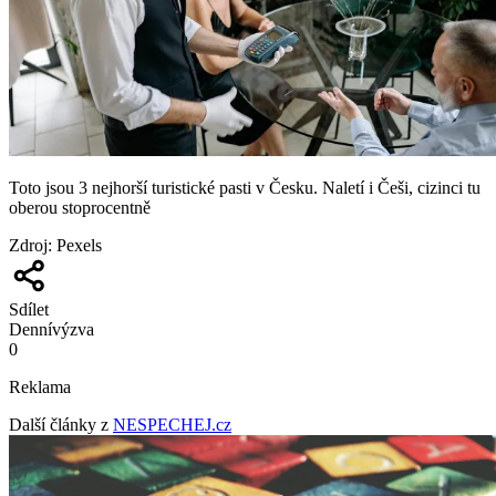
Toto jsou 3 nejhorší turistické pasti v Česku. Naletí i Češi, cizinci tu
oberou stoprocentně
Zdroj
:
Pexels
Sdílet
Denní
výzva
0
Reklama
Další články z
NESPECHEJ.cz