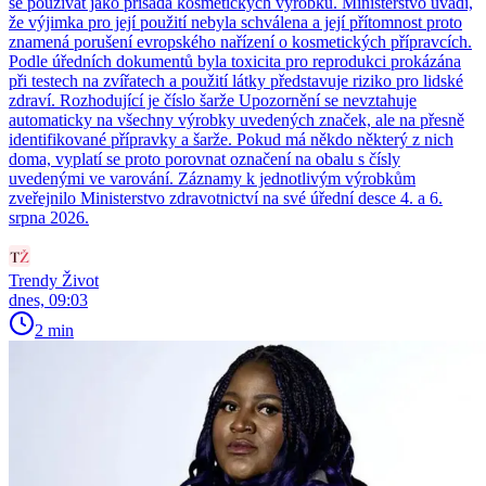
se používat jako přísada kosmetických výrobků. Ministerstvo uvádí,
že výjimka pro její použití nebyla schválena a její přítomnost proto
znamená porušení evropského nařízení o kosmetických přípravcích.
Podle úředních dokumentů byla toxicita pro reprodukci prokázána
při testech na zvířatech a použití látky představuje riziko pro lidské
zdraví. Rozhodující je číslo šarže Upozornění se nevztahuje
automaticky na všechny výrobky uvedených značek, ale na přesně
identifikované přípravky a šarže. Pokud má někdo některý z nich
doma, vyplatí se proto porovnat označení na obalu s čísly
uvedenými ve varování. Záznamy k jednotlivým výrobkům
zveřejnilo Ministerstvo zdravotnictví na své úřední desce 4. a 6.
srpna 2026.
Trendy Život
dnes, 09:03
2 min