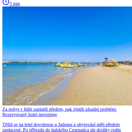
3 min
Za pobyt v Itálii zaplatili předem, pak zjistili zásadní problém:
Rezervovaný hotel neexistuje
Těšili se na letní dovolenou u Jadranu a ubytování měli předem
zaplacené. Po příjezdu do italského Cesenatica ale desítky rodin