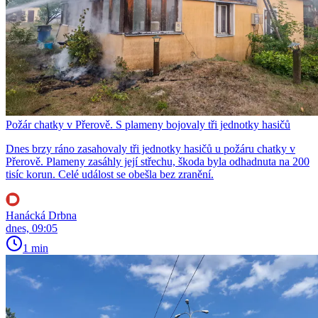
Požár chatky v Přerově. S plameny bojovaly tři jednotky hasičů
Dnes brzy ráno zasahovaly tři jednotky hasičů u požáru chatky v
Přerově. Plameny zasáhly její střechu, škoda byla odhadnuta na 200
tisíc korun. Celé událost se obešla bez zranění.
Hanácká Drbna
dnes, 09:05
1 min