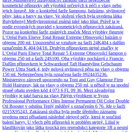
šarže.Ministerstvo zdravotnictví zařadilo mezi nebezpečné
kosmetické přípravky pět výrobků určených k péči o vlasy nebo
jejich úpravě. Jde o konkrétní šarže šamponu, balzámu, stylingové
pěny, laku a barvy na vlasy. Ve složení všech byla uvedena látka
Butylphenyl Methylpropional známá také jako lilial. Právě ta je
podle evropských pravidel v kosmetických přípravcích zakázaná.
Pozor na konkrétní šarže známých značek Mezi výrobky figuruje
L’Oréal Paris Elseve Total Repair Extreme Obnovující balzám o
objemu 200 ml. Upozornění se vztahuje na šarži 24K404 s dalším
označením K 404 04/16. Druhým přípravkem stejné značky je
L’Oréal Paris Elseve Total Repair 5 Extreme Obnovující šampon o
objemu 250 ml a šarži 24S100. Oba výrobky pocházejí z Francie.
Dalším přípravkem je Schwarzkopf Taft Haarstyling Gelschaum
Power Ultra Stark 4, tedy gelová stylingová pěna na vlasy o objemu
150 ml. Nebezpečnou byla označena šarže 0924435236.
Ministerstvo zároveň upozornilo na Toni and Guy Glamour Firm
Hold Hairspray, lak na vlasy o objemu 250 ml, u něhož je na spodní
straně obalu uveden kód 4 073 6 FL 09 36. Mezi závadnými
výrobky je také barva na vlasy Pátým výrobkem je Syoss
Professional Performance Oleo Intense Permanent Oil Color Double
Oil Booster v odstínu Teplý měděný s označením 6 76. Jde o šarži
0215X95243. Zakázaná složka byla podle úředního záznamu
uvedena mezi přísadami následné olejové péče, která je součástí
balení barvy. U všech pěti přípravků je problém stejný. Lilial je
klasifikován jako látka toxická pro reprodukci kategorie 1B a nesmí