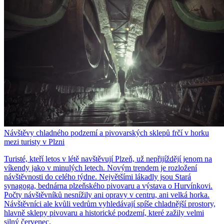
Návštěvy chladného podzemí a pivovarských sklepů frčí v horku
mezi turisty v Plzni
Turisté, kteří letos v létě navštěvují Plzeň, už nepřijíždějí jenom na
víkendy jako v minulých letech. Novým trendem je rozložení
návštěvnosti do celého týdne. Největšími lákadly jsou Stará
synagoga, bednárna plzeňského pivovaru a výstava o Hurvínkovi.
Počty návštěvníků nesnížily ani opravy v centru, ani velká horka.
Návštěvníci ale kvůli vedrům vyhledávají spíše chladnější prostory,
hlavně sklepy pivovaru a historické podzemí, které zažily velmi
silný červenec.