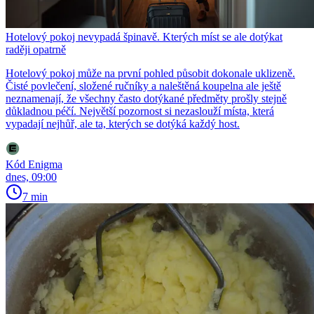
Hotelový pokoj nevypadá špinavě. Kterých míst se ale dotýkat
raději opatrně
Hotelový pokoj může na první pohled působit dokonale uklizeně.
Čisté povlečení, složené ručníky a naleštěná koupelna ale ještě
neznamenají, že všechny často dotýkané předměty prošly stejně
důkladnou péčí. Největší pozornost si nezaslouží místa, která
vypadají nejhůř, ale ta, kterých se dotýká každý host.
Kód Enigma
dnes, 09:00
7 min