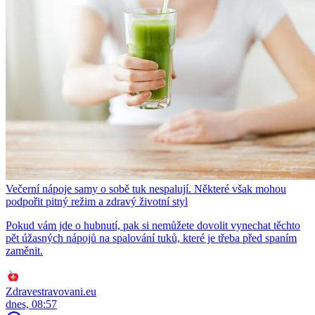
Večerní nápoje samy o sobě tuk nespalují. Některé však mohou
podpořit pitný režim a zdravý životní styl
Pokud vám jde o hubnutí, pak si nemůžete dovolit vynechat těchto
pět úžasných nápojů na spalování tuků, které je třeba před spaním
zaměnit.
Zdravestravovani.eu
dnes, 08:57