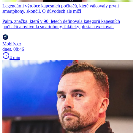
Legendární výrobce kapesních počítačů, které válcovaly první
smartphony, skončil. O důvodech ale mlčí
Palm, značka, která v 90. letech definovala kategorii kapesních
počítačů a ovlivnila smartphony, fakticky přestala existovat.
Mobify.cz
dnes, 08:46
4 min