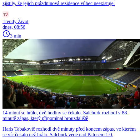
zjistily, že jejich prázdninová rezidence vůbec neexistuje.
Trendy Život
dnes, 08:56
3 min
14 minut se hrálo, dvě hodiny se čekalo. Salcburk rozhodl v 88.
minutě zápas, který připomínal brouzdaliště
Haris Tabakovič rozhodl dvě minuty před koncem zápas, ve kterém
se víc čekalo než hrálo. Salcburk vede nad Pafosem 1:0.