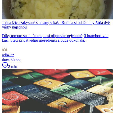
Jedna lžíce zakysané smetany v kaši. Rodina si od té doby žádá dvě
várky najednou
Díky tomuto snadnému tipu si připravíte nejchutnější bramborovou
kaši. Stačí přidat jednu ingredienci a bude dokonalá.
adbz.cz
dnes, 09:00
2 min