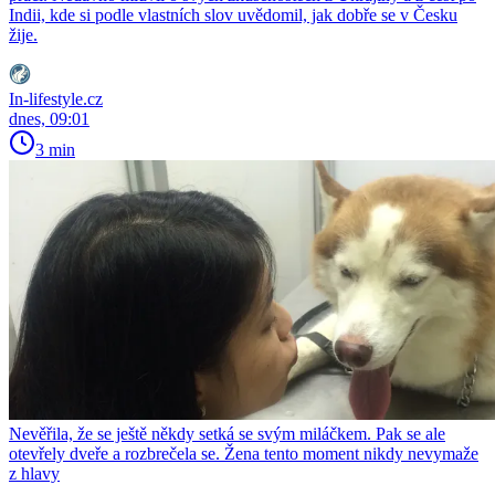
Indii, kde si podle vlastních slov uvědomil, jak dobře se v Česku
žije.
In-lifestyle.cz
dnes, 09:01
3 min
Nevěřila, že se ještě někdy setká se svým miláčkem. Pak se ale
otevřely dveře a rozbrečela se. Žena tento moment nikdy nevymaže
z hlavy