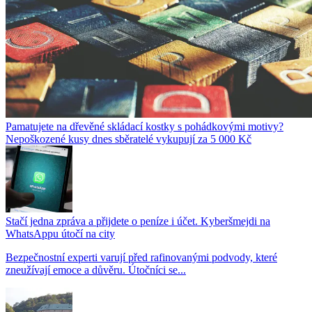
Pamatujete na dřevěné skládací kostky s pohádkovými motivy?
Nepoškozené kusy dnes sběratelé vykupují za 5 000 Kč
Stačí jedna zpráva a přijdete o peníze i účet. Kyberšmejdi na
WhatsAppu útočí na city
Bezpečnostní experti varují před rafinovanými podvody, které
zneužívají emoce a důvěru. Útočníci se...