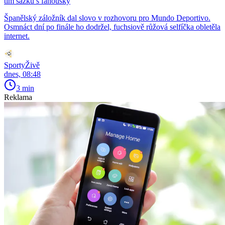
tím sázku s fanoušky
Španělský záložník dal slovo v rozhovoru pro Mundo Deportivo.
Osmnáct dní po finále ho dodržel, fuchsiově růžová selfíčka obletěla
internet.
SportyŽivě
dnes, 08:48
3 min
Reklama