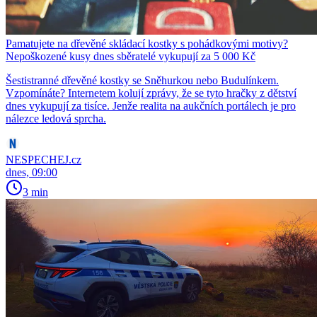
Pamatujete na dřevěné skládací kostky s pohádkovými motivy?
Nepoškozené kusy dnes sběratelé vykupují za 5 000 Kč
Šestistranné dřevěné kostky se Sněhurkou nebo Budulínkem.
Vzpomínáte? Internetem kolují zprávy, že se tyto hračky z dětství
dnes vykupují za tisíce. Jenže realita na aukčních portálech je pro
nálezce ledová sprcha.
NESPECHEJ.cz
dnes, 09:00
3 min