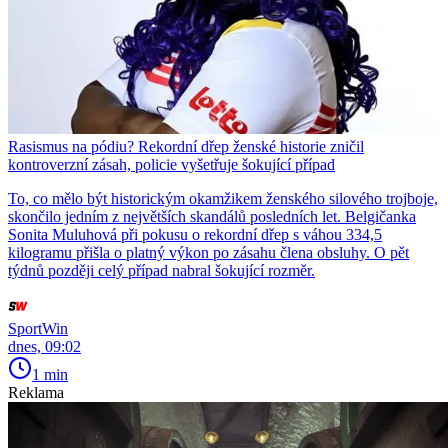
Rasismus na pódiu? Rekordní dřep ženské historie zničil
kontroverzní zásah, policie vyšetřuje šokující případ
To, co mělo být historickým okamžikem ženského silového trojboje,
skončilo jedním z největších skandálů posledních let. Belgičanka
Sonita Muluhová při pokusu o rekordní dřep s váhou 334,5
kilogramu přišla o platný výkon po zásahu člena obsluhy. O pět
týdnů později celý případ nabral šokující rozměr.
SportWin
dnes, 09:02
1 min
Reklama