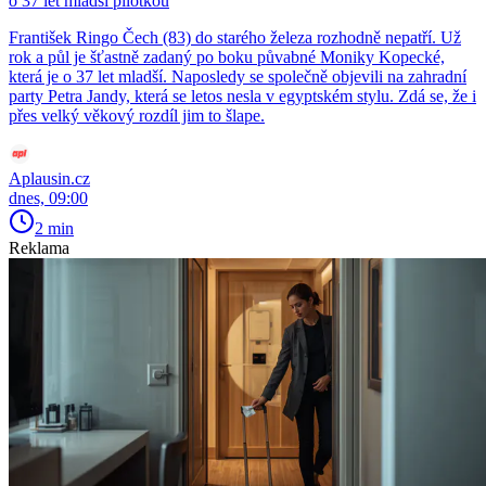
o 37 let mladší pilotkou
František Ringo Čech (83) do starého železa rozhodně nepatří. Už
rok a půl je šťastně zadaný po boku půvabné Moniky Kopecké,
která je o 37 let mladší. Naposledy se společně objevili na zahradní
party Petra Jandy, která se letos nesla v egyptském stylu. Zdá se, že i
přes velký věkový rozdíl jim to šlape.
Aplausin.cz
dnes, 09:00
2 min
Reklama