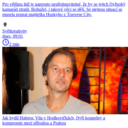
Pro většinu lidí je naprosto nepředstavitelné, že by se jejich čtyřnohý
kamarád ztratil. Bohužel, i takové věci se dějí. Se stejnou situací se
musela poprat majitelka Huskyho z Traverse City.
Světkreativity
dnes, 09:01
2 min
Jak bydlí Habera: Vila v Hodkovičkách, čtyři koupelny a
kompromis mezi přírodou a Prahou