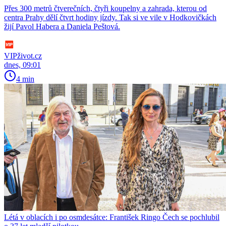
Přes 300 metrů čtverečních, čtyři koupelny a zahrada, kterou od
centra Prahy dělí čtvrt hodiny jízdy. Tak si ve vile v Hodkovičkách
žijí Pavol Habera a Daniela Peštová.
VIPživot.cz
dnes, 09:01
4 min
Létá v oblacích i po osmdesátce: František Ringo Čech se pochlubil