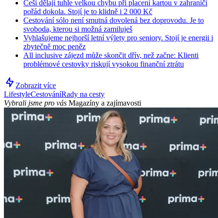
Češi dělají tuhle velkou chybu při placení kartou v zahraničí
pořád dokola. Stojí je to klidně i 2 000 Kč
Cestování sólo není smutná dovolená bez doprovodu. Je to
svoboda, kterou si možná zamiluješ
Vyhlašujeme nejhorší letní výlety pro seniory. Stojí je energii i
zbytečně moc peněz
All inclusive zájezd může skončit dřív, než začne: Klienti
problémové cestovky riskují vysokou finanční ztrátu
Zobrazit více
Lifestyle
Cestování
Rady na cesty
Vybrali jsme pro vás
Magazíny a zajímavosti