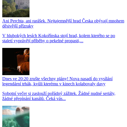
Ani Perchta, ani rarášek. Nejtajemnější hrad Česka obývají mnohem
děsivější přízraky
V hlubokých lesích Kokořínska stojí hrad, kolem kterého se po
staletí vyprávějí příběhy o pekelné propasti,...
Dnes ve 20:20 zrušte všechny plány! Nova nasadí do vysílání
legendární trhák, kvůli kterému v kinech kolabovaly davy
Sobotní večer si zaslouží pořádný zážitek. Žádné nudné seriály,
žádné přepínání kanálů. Čeká vás...