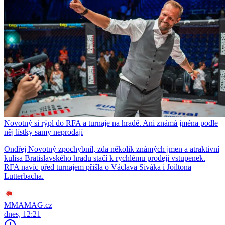
Novotný si rýpl do RFA a turnaje na hradě. Ani známá jména podle
něj lístky samy neprodají
Ondřej Novotný zpochybnil, zda několik známých jmen a atraktivní
kulisa Bratislavského hradu stačí k rychlému prodeji vstupenek.
RFA navíc před turnajem přišla o Václava Siváka i Joiltona
Lutterbacha.
MMAMAG.cz
dnes, 12:21