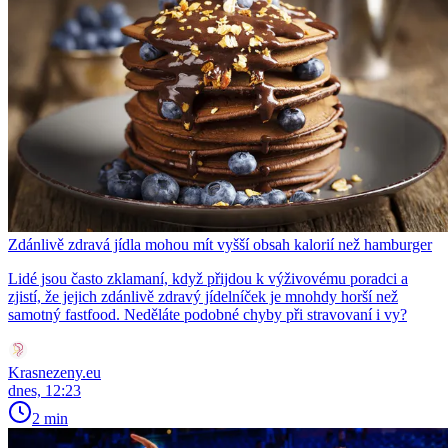
Zdánlivě zdravá jídla mohou mít vyšší obsah kalorií než hamburger
Lidé jsou často zklamaní, když přijdou k výživovému poradci a
zjistí, že jejich zdánlivě zdravý jídelníček je mnohdy horší než
samotný fastfood. Neděláte podobné chyby při stravovaní i vy?
Krasnezeny.eu
dnes, 12:23
2 min