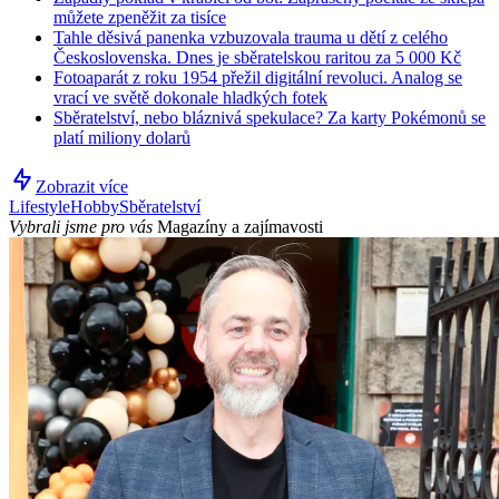
můžete zpeněžit za tisíce
Tahle děsivá panenka vzbuzovala trauma u dětí z celého
Československa. Dnes je sběratelskou raritou za 5 000 Kč
Fotoaparát z roku 1954 přežil digitální revoluci. Analog se
vrací ve světě dokonale hladkých fotek
Sběratelství, nebo bláznivá spekulace? Za karty Pokémonů se
platí miliony dolarů
Zobrazit více
Lifestyle
Hobby
Sběratelství
Vybrali jsme pro vás
Magazíny a zajímavosti