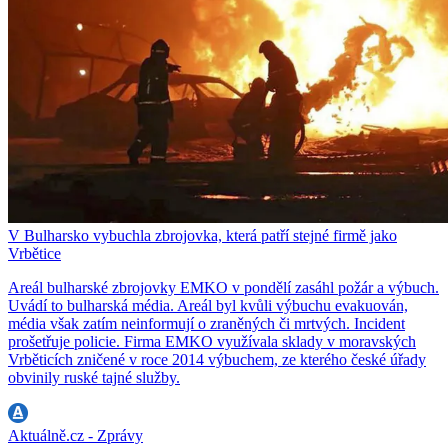
V Bulharsko vybuchla zbrojovka, která patří stejné firmě jako
Vrbětice
Areál bulharské zbrojovky EMKO v pondělí zasáhl požár a výbuch.
Uvádí to bulharská média. Areál byl kvůli výbuchu evakuován,
média však zatím neinformují o zraněných či mrtvých. Incident
prošetřuje policie. Firma EMKO využívala sklady v moravských
Vrběticích zničené v roce 2014 výbuchem, ze kterého české úřady
obvinily ruské tajné služby.
Aktuálně.cz - Zprávy