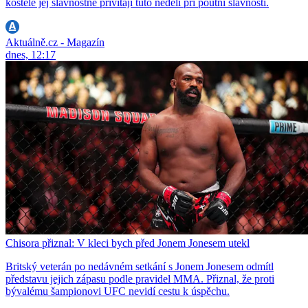
kostele jej slavnostně přivítají tuto neděli při poutní slavnosti.
Aktuálně.cz - Magazín
dnes, 12:17
Chisora přiznal: V kleci bych před Jonem Jonesem utekl
Britský veterán po nedávném setkání s Jonem Jonesem odmítl
představu jejich zápasu podle pravidel MMA. Přiznal, že proti
bývalému šampionovi UFC nevidí cestu k úspěchu.