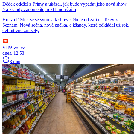
Dědek odešel z Primy a ukázal, jak bude vypadat jeho nová show.
Na kšandy zapomeňte, řekl fanouškům
Honza Dědek se se svou talk show stěhuje od září na Televizi
Seznam. Nová scéna, nová znělka, a kšandy, které odkládal už rok,
definitivně zmizely.
VIPživot.cz
dnes, 12:53
3 min