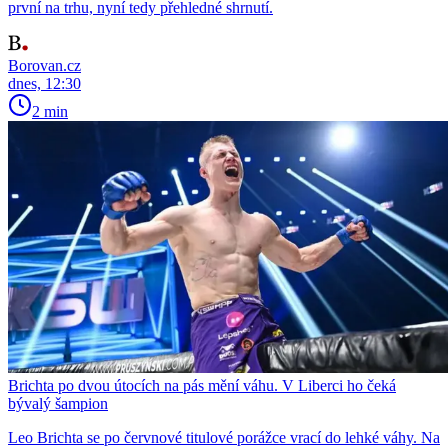
první na trhu, nyní tedy přehledné shrnutí.
Borovan.cz
dnes, 12:30
2 min
Brichta po dvou útocích na pás mění váhu. V Liberci ho čeká
bývalý šampion
Leo Brichta se po červnové titulové porážce vrací do lehké váhy. Na