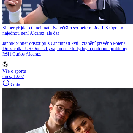
Sinner přijde o Cincinnati. Největším soupeřem před US Open mu
najednou není Alcaraz, ale čas
Jannik Sinner odstoupil z Cincinnati kvůli zranění pravého kolena.
Do začátku US Open zbývají necelé tři týdny a podobné problémy
řeší i Carlos Alcaraz.
Vše o sportu
dnes, 12:07
3 min