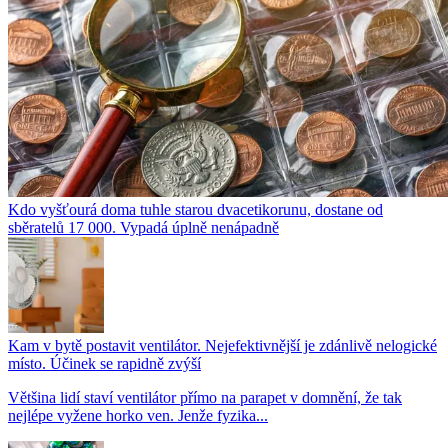
Kdo vyšťourá doma tuhle starou dvacetikorunu, dostane od
sběratelů 17 000. Vypadá úplně nenápadně
Kam v bytě postavit ventilátor. Nejefektivnější je zdánlivě nelogické
místo. Účinek se rapidně zvýší
Většina lidí staví ventilátor přímo na parapet v domnění, že tak
nejlépe vyžene horko ven. Jenže fyzika...