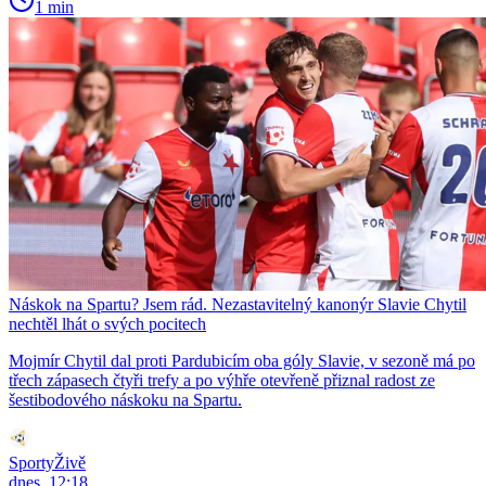
1 min
Náskok na Spartu? Jsem rád. Nezastavitelný kanonýr Slavie Chytil
nechtěl lhát o svých pocitech
Mojmír Chytil dal proti Pardubicím oba góly Slavie, v sezoně má po
třech zápasech čtyři trefy a po výhře otevřeně přiznal radost ze
šestibodového náskoku na Spartu.
SportyŽivě
dnes, 12:18