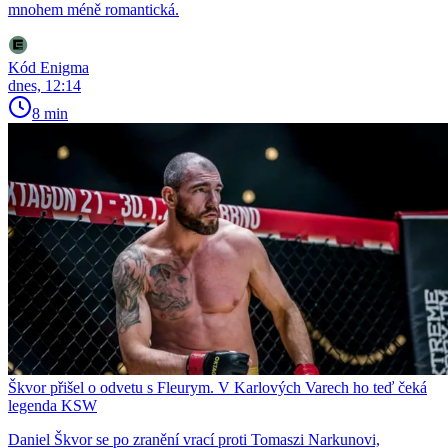
mnohem méně romantická.
Kód Enigma
dnes, 12:14
8 min
Škvor přišel o odvetu s Fleurym. V Karlových Varech ho teď čeká
legenda KSW
Daniel Škvor se po zranění vrací proti Tomaszi Narkunovi,