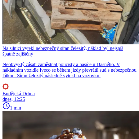
Na silnici vytekl nebezpečný síran železitý, náklad byl nejspíš
špatně zajištěný
Neobvyklý zásah zaměstnal policisty a hasiče u Dasného. V
nákladním vozidle Iveco se během jízdy převrátil sud s nebezpečnou
látkou. Síran železitý následně vytekl na vozovku.
Budějcká Drbna
dnes, 12:25
1 min