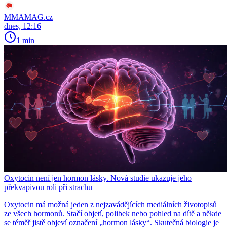
MMAMAG.cz
dnes, 12:16
1 min
Oxytocin není jen hormon lásky. Nová studie ukazuje jeho
překvapivou roli při strachu
Oxytocin má možná jeden z nejzavádějících mediálních životopisů
ze všech hormonů. Stačí objetí, polibek nebo pohled na dítě a někde
se téměř jistě objeví označení „hormon lásky“. Skutečná biologie je