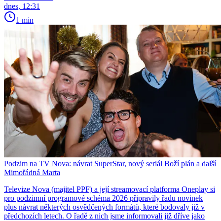
dnes, 12:31
1 min
Podzim na TV Nova: návrat SuperStar, nový seriál Boží plán a další
Mimořádná Marta
Televize Nova (majitel PPF) a její streamovací platforma Oneplay si
pro podzimní programové schéma 2026 připravily řadu novinek
plus návrat některých osvědčených formátů, které bodovaly již v
předchozích letech. O řadě z nich jsme informovali již dříve jako