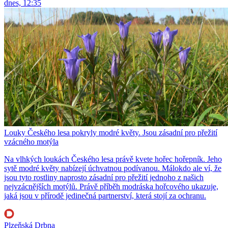
dnes, 12:35
Louky Českého lesa pokryly modré květy. Jsou zásadní pro přežití
vzácného motýla
Na vlhkých loukách Českého lesa právě kvete hořec hořepník. Jeho
sytě modré květy nabízejí úchvatnou podívanou. Málokdo ale ví, že
jsou tyto rostliny naprosto zásadní pro přežití jednoho z našich
nejvzácnějších motýlů. Právě příběh modráska hořcového ukazuje,
jaká jsou v přírodě jedinečná partnerství, která stojí za ochranu.
Plzeňská Drbna