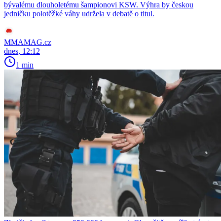
bývalému dlouholetému šampionovi KSW. Výhra by českou
jedničku polotěžké váhy udržela v debatě o titul.
MMAMAG.cz
dnes, 12:12
1 min