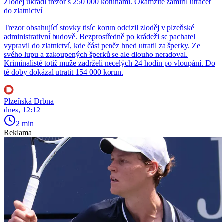
Zloděj ukradl trezor s 250 000 korunami. Okamžitě zamířil utrácet
do zlatnictví
Trezor obsahující stovky tisíc korun odcizil zloděj v plzeňské
administrativní budově. Bezprostředně po krádeži se pachatel
vypravil do zlatnictví, kde část peněz hned utratil za šperky. Ze
svého lupu a zakoupených šperků se ale dlouho neradoval.
Kriminalisté totiž muže zadrželi necelých 24 hodin po vloupání. Do
té doby dokázal utratit 154 000 korun.
Plzeňská Drbna
dnes, 12:12
2 min
Reklama