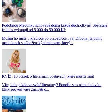
Podobnou Madonku schovává doma každá důchodkyně. Sběratelé
je dnes vykupují od 5 000 do 50 000 Kč
Možná ho máte v krabičce po prababičce i vy. Drobný, tajuplný
medailonek s náboženským motivem, který...
KVÍZ: 10 otázek o literárních postavách, které musíte znát
Víte, kdo je kdo ve světě literatury? Ponořte se s námi do kvízu,
který prověří vaše znalosti o...