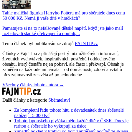
Tahle maličká figurka Harryho Pottera má pro sběratele dnes cenu
50 000 Kč. Nemá ji vaše dítě v hračkách?
Pamatujete si na to nefalšované dětské napětí, když jste jako malí
rozbalovali sladké překvapení a doufali,...
Tento článek byl publikován ze zdrojů
FAJNTIP.cz
Články z FajnTip.cz přinášejí pestrý mix užitečných informací,
životních vychytávek, inspirativních postřehů i oddechového
obsahu, který čtenáře nejen pobaví, ale často i překvapí. Obsah je
zaměřen na každodenní témata – od domácnosti, zdraví a vztahů
přes zajímavosti ze světa až po jednoduché...
Všechny články tohoto autora →
Další články z kategorie
Sběratelství
Za kompletní řadu tohoto hitu z devadesátek dnes sběratelé
nabízejí 15 000 Kč
Tohoto japonského plyšáka mělo každé dítě v ČSSR. Dnes je
raritou a sběratelé ho vykupují za tisíce
Zapadlý poklad v krabici od bot: Zaprášený počítač ze sklepa