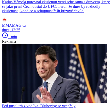
Karlos Vémola porovnal zkušenou verzi sebe sama s dravcem, který
se jako první Čech dostal do UFC. Tvrdí, že dnes by rozhodly
zkušenosti, kondice a schopnost řešit krizové chvíle.
MMAMAG.cz
dnes, 12:25
1 min
Reklama
Fed pustil trh z vodítka. Dluhopisy se vzepřely