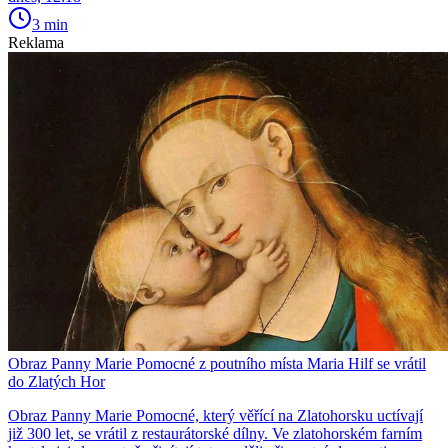
3 min
Reklama
Obraz Panny Marie Pomocné z poutního místa Maria Hilf se vrátil
do Zlatých Hor
Obraz Panny Marie Pomocné, který věřící na Zlatohorsku uctívají
již 300 let, se vrátil z restaurátorské dílny. Ve zlatohorském farním