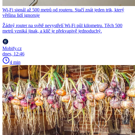
Wi-Fi signál až 500 metrů od routeru. Stačí znát jeden trik, který
většina lidí ignoruje
Žádný router na světě nevystřelí Wi-Fi půl kilometru. Těch 500
metrů vzniká jinak, a klíč je překvapivě jednoduchý.
Mobify.cz
dnes, 12:46
4 min