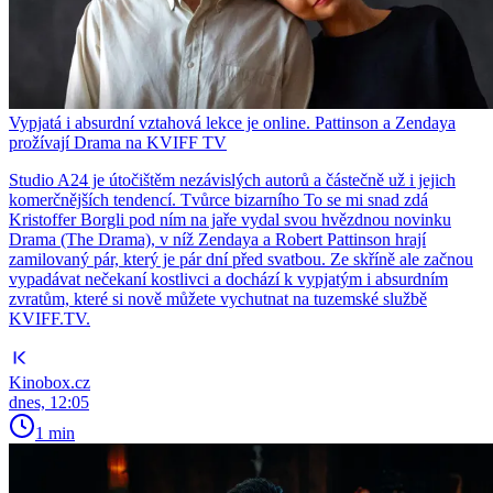
Vypjatá i absurdní vztahová lekce je online. Pattinson a Zendaya
prožívají Drama na KVIFF TV
Studio A24 je útočištěm nezávislých autorů a částečně už i jejich
komerčnějších tendencí. Tvůrce bizarního To se mi snad zdá
Kristoffer Borgli pod ním na jaře vydal svou hvězdnou novinku
Drama (The Drama), v níž Zendaya a Robert Pattinson hrají
zamilovaný pár, který je pár dní před svatbou. Ze skříně ale začnou
vypadávat nečekaní kostlivci a dochází k vypjatým i absurdním
zvratům, které si nově můžete vychutnat na tuzemské službě
KVIFF.TV.
Kinobox.cz
dnes, 12:05
1 min