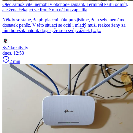
Otec samoživitel nemohl v obchodě zaplatit. Terminál kartu odmítl,
ale žena čekající ve frontě mu nákup zaplatila
Někdy se stane, že při placení nákupu zjistíme, že u sebe nemáme
dostatek peněz. V této situaci se ocitl i mladý muž, reakce ženy za
ním ho však natolik dojala, že se o svůj zážitek [...]...
Světkreativity
dnes, 12:53
2 min