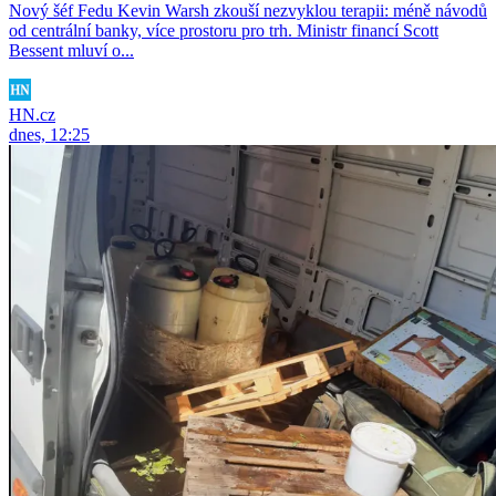
Nový šéf Fedu Kevin Warsh zkouší nezvyklou terapii: méně návodů
od centrální banky, více prostoru pro trh. Ministr financí Scott
Bessent mluví o...
HN.cz
dnes, 12:25