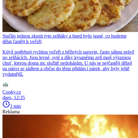
Stačilo jednou zkusit tyto zelňáky a hned bylo jasné, co budeme
dělat častěji k večeři
Když potřebuji rychlou večeři z běžných surovin, často sáhnu právě
po zelňácích. Jsou levné, syté a díky kysanému zelí mají výraznou
chuť, kterou doma nic složitě nedoháním. U nás se nejčastěji dělají
na pánvi se sádlem a občas do těsta přidám i párek, aby byly ještě
vydatnější.
Cooky.cz
dnes, 12:35
3 min
Reklama