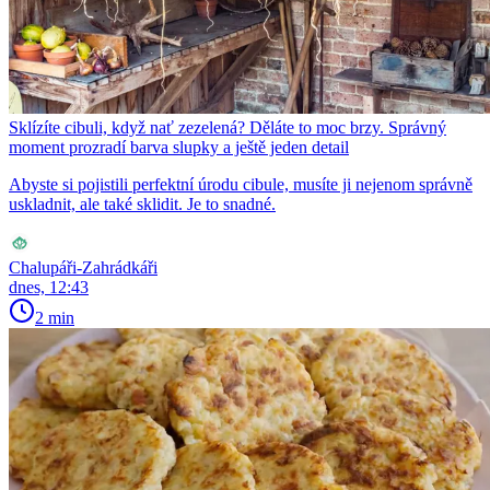
Sklízíte cibuli, když nať zezelená? Děláte to moc brzy. Správný
moment prozradí barva slupky a ještě jeden detail
Abyste si pojistili perfektní úrodu cibule, musíte ji nejenom správně
uskladnit, ale také sklidit. Je to snadné.
Chalupáři-Zahrádkáři
dnes, 12:43
2 min