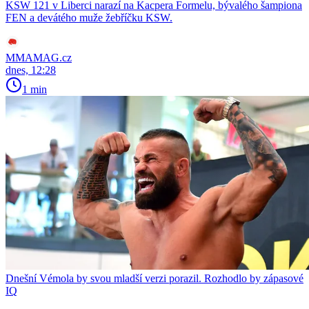
KSW 121 v Liberci narazí na Kacpera Formelu, bývalého šampiona
FEN a devátého muže žebříčku KSW.
MMAMAG.cz
dnes, 12:28
1 min
Dnešní Vémola by svou mladší verzi porazil. Rozhodlo by zápasové
IQ