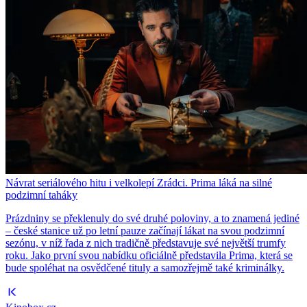
Návrat seriálového hitu i velkolepí Zrádci. Prima láká na silné
podzimní taháky
Prázdniny se překlenuly do své druhé poloviny, a to znamená jediné
– české stanice už po letní pauze začínají lákat na svou podzimní
sezónu, v níž řada z nich tradičně představuje své největší trumfy
roku. Jako první svou nabídku oficiálně představila Prima, která se
bude spoléhat na osvědčené tituly a samozřejmě také kriminálky.