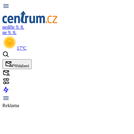
neděle 9. 8.
ne 9. 8.
17°C
Přihlášení
Reklama