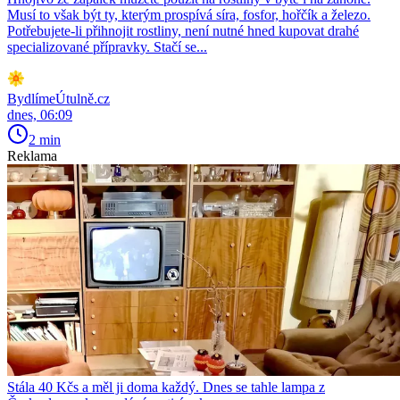
Musí to však být ty, kterým prospívá síra, fosfor, hořčík a železo.
Potřebujete-li přihnojit rostliny, není nutné hned kupovat drahé
specializované přípravky. Stačí se...
BydlímeÚtulně.cz
dnes, 06:09
2 min
Reklama
Stála 40 Kčs a měl ji doma každý. Dnes se tahle lampa z