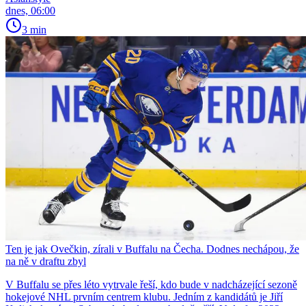
dnes, 06:00
3 min
Ten je jak Ovečkin, zírali v Buffalu na Čecha. Dodnes nechápou, že
na ně v draftu zbyl
V Buffalu se přes léto vytrvale řeší, kdo bude v nadcházející sezoně
hokejové NHL prvním centrem klubu. Jedním z kandidátů je Jiří