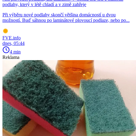
podlahy, který v létě chladí a v zimě zahřeje
Při výběru nové podlahy skončí většina domácností u dvou
možností. Buď sáhnou po laminátové plovoucí podlaze, nebo po...
FVE.info
dnes, 05:44
4 min
Reklama