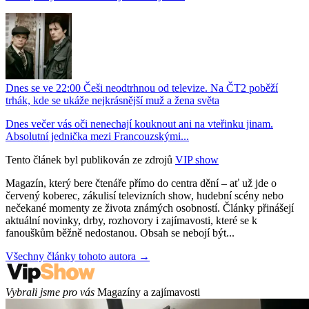
Dnes se ve 22:00 Češi neodtrhnou od televize. Na ČT2 poběží
trhák, kde se ukáže nejkrásnější muž a žena světa
Dnes večer vás oči nenechají kouknout ani na vteřinku jinam.
Absolutní jednička mezi Francouzskými...
Tento článek byl publikován ze zdrojů
VIP show
Magazín, který bere čtenáře přímo do centra dění – ať už jde o
červený koberec, zákulisí televizních show, hudební scény nebo
nečekané momenty ze života známých osobností. Články přinášejí
aktuální novinky, drby, rozhovory i zajímavosti, které se k
fanouškům běžně nedostanou. Obsah se nebojí být...
Všechny články tohoto autora →
Vybrali jsme pro vás
Magazíny a zajímavosti