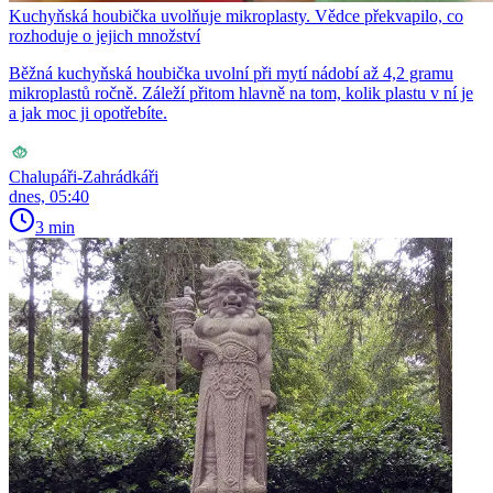
Kuchyňská houbička uvolňuje mikroplasty. Vědce překvapilo, co
rozhoduje o jejich množství
Běžná kuchyňská houbička uvolní při mytí nádobí až 4,2 gramu
mikroplastů ročně. Záleží přitom hlavně na tom, kolik plastu v ní je
a jak moc ji opotřebíte.
Chalupáři-Zahrádkáři
dnes, 05:40
3 min