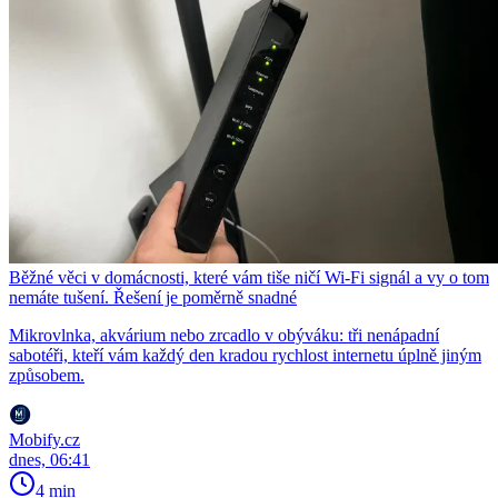
Běžné věci v domácnosti, které vám tiše ničí Wi-Fi signál a vy o tom
nemáte tušení. Řešení je poměrně snadné
Mikrovlnka, akvárium nebo zrcadlo v obýváku: tři nenápadní
sabotéři, kteří vám každý den kradou rychlost internetu úplně jiným
způsobem.
Mobify.cz
dnes, 06:41
4 min