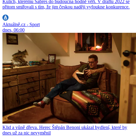
Kulich, kterému Sabres do budoucna hodně věří. V draftu 2022 se
přitom smiřovali s tím, že jim českou naději vyfoukne konkurence.
Aktuálně.cz - Sport
dnes, 06:00
Klid a vůně dřeva. Herec Štěpán Benoni ukázal bydlení, které by
dnes už za nic nevyměnil