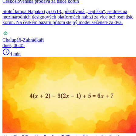
Československa prodává za tisíce korun
Stolní lampa Napako typ 0513, přezdívaná „Jeptiška“, se dnes na
mezinárodních designových platformách nabízí za více než osm tisíc
korun. Na českém bazaru přitom stejný model seženete za dva.
Chalupáři-Zahrádkáři
dnes, 06:05
4 min