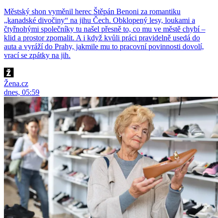
Městský shon vyměnil herec Štěpán Benoni za romantiku
„kanadské divočiny“ na jihu Čech. Obklopený lesy, loukami a
čtyřnohými společníky tu našel přesně to, co mu ve městě chybí –
klid a prostor zpomalit. A i když kvůli práci pravidelně usedá do
auta a vyráží do Prahy, jakmile mu to pracovní povinnosti dovolí,
vrací se zpátky na jih.
Žena.cz
dnes, 05:59