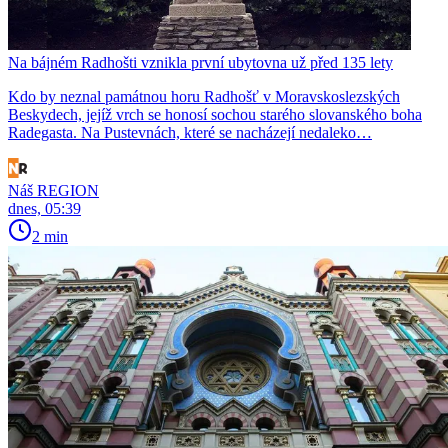
Na bájném Radhošti vznikla první ubytovna už před 135 lety
Kdo by neznal památnou horu Radhošť v Moravskoslezských
Beskydech, jejíž vrch se honosí sochou starého slovanského boha
Radegasta. Na Pustevnách, které se nacházejí nedaleko…
Náš REGION
dnes, 05:39
2 min