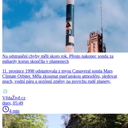
Na odstranění chyby měli skoro rok. Přesto nakonec sonda za
miliardy korun skončila v plamenech
11. prosince 1998 odstartovala z mysu Canaveral sonda Mars
Climate Orbiter. Měla zkoumat marťanskou atmosféru, sledovat
prach, vodní páru a sezónní změny na povrchu rudé planety.
VědaŽivě.cz
dnes, 05:49
4 min