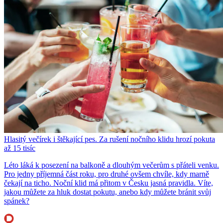
Hlasitý večírek i štěkající pes. Za rušení nočního klidu hrozí pokuta
až 15 tisíc
Léto láká k posezení na balkoně a dlouhým večerům s přáteli venku.
Pro jedny příjemná část roku, pro druhé ovšem chvíle, kdy marně
čekají na ticho. Noční klid má přitom v Česku jasná pravidla. Víte,
jakou můžete za hluk dostat pokutu, anebo kdy můžete bránit svůj
spánek?