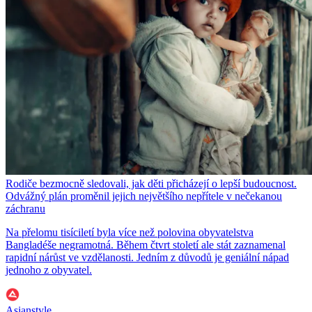
Rodiče bezmocně sledovali, jak děti přicházejí o lepší budoucnost.
Odvážný plán proměnil jejich největšího nepřítele v nečekanou
záchranu
Na přelomu tisíciletí byla více než polovina obyvatelstva
Bangladéše negramotná. Během čtvrt století ale stát zaznamenal
rapidní nárůst ve vzdělanosti. Jedním z důvodů je geniální nápad
jednoho z obyvatel.
Asianstyle