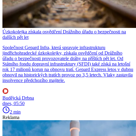
Úzkokolejka získala osvědčení Drážního úřadu o bezpečnosti na
dalších pět let
Společnost Gepard Infra, která spravuje infrastrukturu
jindřichohradecké úzkokolejky, získala osvědčení od Drážního
úřadu o bezpečnosti provozovatele dráhy na příštích pět let. Od
Státního fondu dopravní infrastruktury (SFDI) také získá na letošní
rok 17 milionů korun na obnovu tratí. Gepard Express letos v dubnu
obnovil na historických tratích provoz po 3,5 letech. Vlaky zastavila
insolvence předchozího majitele.
Budějcká Drbna
dnes, 05:50
2 min
Reklama