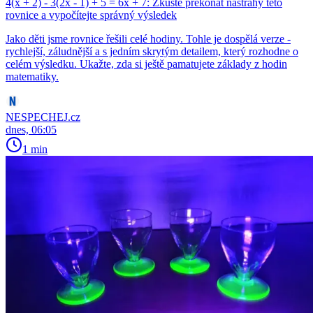
4(x + 2) - 3(2x - 1) + 5 = 6x + 7: Zkuste překonat nástrahy této
rovnice a vypočítejte správný výsledek
Jako děti jsme rovnice řešili celé hodiny. Tohle je dospělá verze -
rychlejší, záludnější a s jedním skrytým detailem, který rozhodne o
celém výsledku. Ukažte, zda si ještě pamatujete základy z hodin
matematiky.
NESPECHEJ.cz
dnes, 06:05
1 min