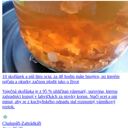
10 skořápek a půl litru octa: za 48 hodin máte hnojivo, po kterém
rajčata a okurky začnou plodit jako o život
Vaječná skořápka je z 95 % uhličitan vápenatý, surovina, kterou
zahradníci kupují v lahvičkách za stovky korun. Stačí ocet a pár
minut, aby se z kuchyňského odpadu stal rozpustný vápníkový
roztok.
Chalupáři-Zahrádkáři