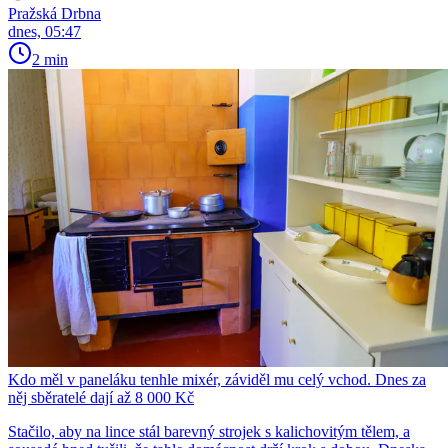
Pražská Drbna
dnes, 05:47
2 min
Kdo měl v paneláku tenhle mixér, záviděl mu celý vchod. Dnes za
něj sběratelé dají až 8 000 Kč
Stačilo, aby na lince stál barevný strojek s kalichovitým tělem, a