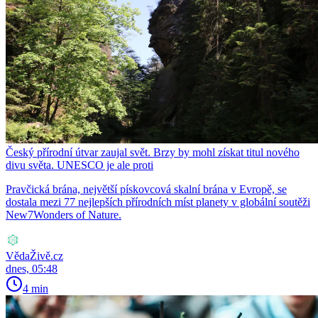
Český přírodní útvar zaujal svět. Brzy by mohl získat titul nového
divu světa. UNESCO je ale proti
Pravčická brána, největší pískovcová skalní brána v Evropě, se
dostala mezi 77 nejlepších přírodních míst planety v globální soutěži
New7Wonders of Nature.
VědaŽivě.cz
dnes, 05:48
4 min