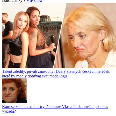
Další články z
VIP show
Talent zdědily, půvab znásobily: Dcery slavných českých hereček,
které by mohly dobývat svět modelingu
Kam se ztratila exministryně obrany Vlasta Parkanová a jak dnes
vypadá?