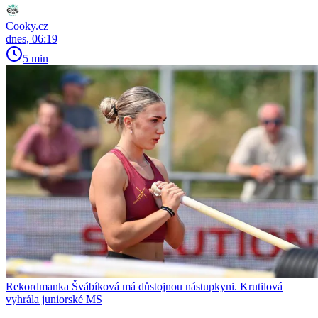
Cooky.cz
dnes, 06:19
5 min
Rekordmanka Švábíková má důstojnou nástupkyni. Krutilová
vyhrála juniorské MS