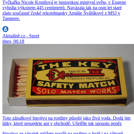
Tyčkařka Nicole Krutilová je juniorskou mistryní světa, v Eugene
vyhrála výkonem 445 centimetrů. Navázala tak na osm let staré
zlato současné české rekordmanky Amálie Švábíkové z MSJ v
Tampere.
Aktuálně.cz - Sport
dnes, 06:18
Toto zápalkové hnojivo na rostliny působí jako živá voda. Dodá jim
látky, které nenajdete ani v obchodě. Ušetříte tak spoustu peněz
Hnojivo ze zápalek můžete použít na rostliny v bytě i na záhoně.