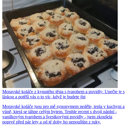
Moravské koláče z kynutého těsta s tvarohem a povidly: Upečte je s
láskou a potěší vás o to víc, když je budete jíst
Moravské koláče jsou pro mě synonymem neděle, tepla v kuchyni a
vůně, která se táhne celým bytem. Tenhle recept s dvojí náplní -
vanilkovým tvarohem a švestkovými povidly - jsem zkoušela
poprvé před pár lety a od té doby ho nepouštím z ruky.