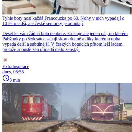
Tyhle boty nosí každá Francouzka po 60. Nohy v nich vypadají o
10 let mladší, ale české seniorky je odmítají
Deset let vám žádná bota neubere. Existuje ale jeden pár, po kterém
Pařížanky po šedesátce sahají skoro denně a díky kterému noha
vypadá delší a subtilnější. V českých botnících přitom leží ladem,
protože spoustě žen připadá málo ženský.
ExtraInspirace
dnes, 05:55
3 min