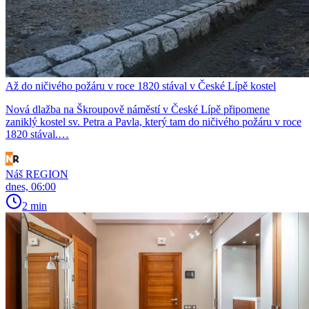
Až do ničivého požáru v roce 1820 stával v České Lípě kostel
Nová dlažba na Škroupově náměstí v České Lípě připomene
zaniklý kostel sv. Petra a Pavla, který tam do ničivého požáru v roce
1820 stával.…
Náš REGION
dnes, 06:00
2 min