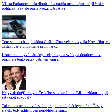
Vlasta Parkanová celá dlouhá léta patřila mezi nejznámější české
političky. Pak ale přišla kauza CASA a s...
Toto si nenechá ujít žádná Češka. Zítra večer odvysílá Nova film, co
zastaví čas a připomene první lásku
Konec roku bývá náročný – přípravy na svátky a dotahování v
práci, ale tento pátek patří jen vám a...
Nejvýstřednější róby z Českého slavíka: Lucie Bílá nezklamala, její
šaty opět šokovaly
Také letos nemohl v českém programu chybět legendární Český
slavík, tedy udílení cen nejoblíbenějším...