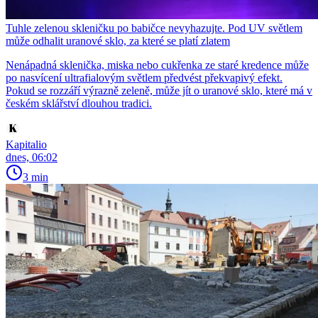
Tuhle zelenou skleničku po babičce nevyhazujte. Pod UV světlem
může odhalit uranové sklo, za které se platí zlatem
Nenápadná sklenička, miska nebo cukřenka ze staré kredence může
po nasvícení ultrafialovým světlem předvést překvapivý efekt.
Pokud se rozzáří výrazně zeleně, může jít o uranové sklo, které má v
českém sklářství dlouhou tradici.
Kapitalio
dnes, 06:02
3 min