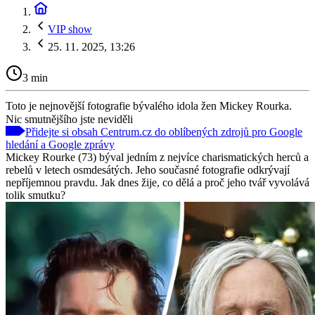
VIP show
25. 11. 2025, 13:26
3 min
Toto je nejnovější fotografie bývalého idola žen Mickey Rourka.
Nic smutnějšího jste neviděli
Přidejte si obsah Centrum.cz do oblíbených zdrojů pro Google
hledání a Google zprávy
Mickey Rourke (73) býval jedním z nejvíce charismatických herců a
rebelů v letech osmdesátých. Jeho současné fotografie odkrývají
nepříjemnou pravdu. Jak dnes žije, co dělá a proč jeho tvář vyvolává
tolik smutku?