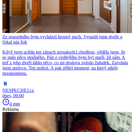
Ze sousedního bytu vycházel hrozný puch. Vyrazili jsme dveře a
čekal nás šok
Když jsem ucítila ten zápach prosakující chodbou, věděla jsem, že
se stalo něco strašného. Pán z vedlejšího bytu byl starší, žil sám. A
teď z jeho dveří táhlo něco, co mi doslova svíralo žaludek. Zavolala
jsem správce. Ten policii. A pak přišel moment, na který nikdy
nezapomenu.
NESPECHEJ.cz
dnes, 06:00
4 min
Reklama