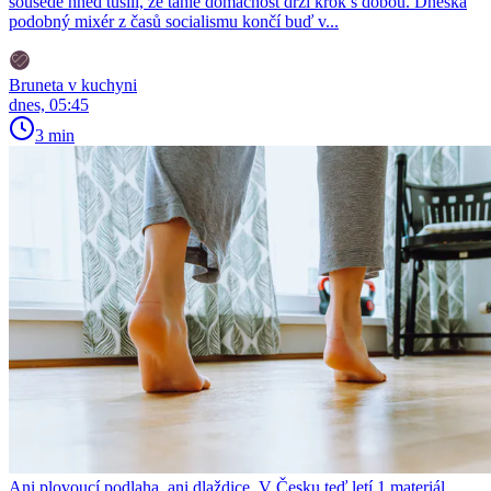
sousedé hned tušili, že tahle domácnost drží krok s dobou. Dneska
podobný mixér z časů socialismu končí buď v...
Bruneta v kuchyni
dnes, 05:45
3 min
Ani plovoucí podlaha, ani dlaždice. V Česku teď letí 1 materiál