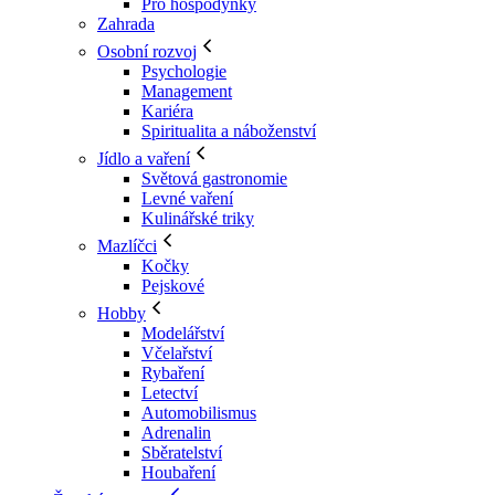
Pro hospodyňky
Zahrada
Osobní rozvoj
Psychologie
Management
Kariéra
Spiritualita a náboženství
Jídlo a vaření
Světová gastronomie
Levné vaření
Kulinářské triky
Mazlíčci
Kočky
Pejskové
Hobby
Modelářství
Včelařství
Rybaření
Letectví
Automobilismus
Adrenalin
Sběratelství
Houbaření