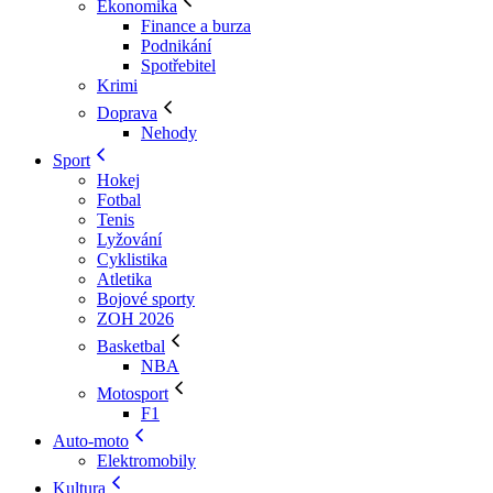
Ekonomika
Finance a burza
Podnikání
Spotřebitel
Krimi
Doprava
Nehody
Sport
Hokej
Fotbal
Tenis
Lyžování
Cyklistika
Atletika
Bojové sporty
ZOH 2026
Basketbal
NBA
Motosport
F1
Auto-moto
Elektromobily
Kultura