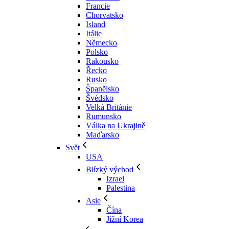
Francie
Chorvatsko
Island
Itálie
Německo
Polsko
Rakousko
Řecko
Rusko
Španělsko
Švédsko
Velká Británie
Rumunsko
Válka na Ukrajině
Maďarsko
Svět
USA
Blízký východ
Izrael
Palestina
Asie
Čína
Jižní Korea