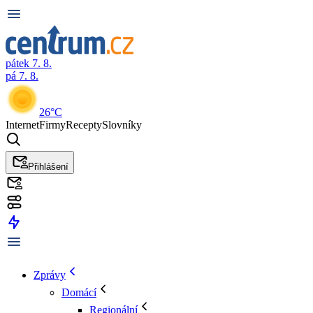
pátek 7. 8.
pá 7. 8.
26°C
Internet
Firmy
Recepty
Slovníky
Přihlášení
Zprávy
Domácí
Regionální