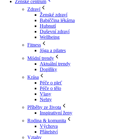
Ženské centrum
Zdraví
Ženské zdraví
Babiččina lékárna
Hubnutí
Duševní zdraví
Wellbeing
Fitness
Jóga a pilates
Módní trendy
Aktuální trendy
Doplňky
Krása
Péče o pleť
Péče o tělo
Vlasy
Nehty
Příběhy ze života
Inspirativní ženy
Rodina & komunita
Výchova
Přátelství
Vztahy