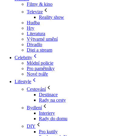
Filmy & kino
Televize
Reality show
Hudba
Hry
Literatura
Výtvarné umění
Divadlo
Digi a stream
Celebrity
Módní policie
Pro pamětníky
Nové tváře
Lifestyle
Cestování
Destinace
Rady na cesty
Bydlení
Interiery
Rady do domu
DIY
Pro kutily