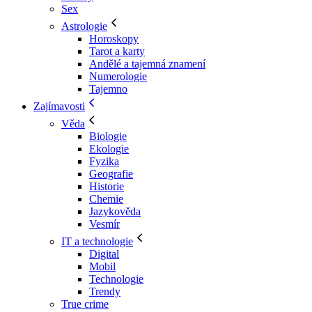
Sex
Astrologie
Horoskopy
Tarot a karty
Andělé a tajemná znamení
Numerologie
Tajemno
Zajímavosti
Věda
Biologie
Ekologie
Fyzika
Geografie
Historie
Chemie
Jazykověda
Vesmír
IT a technologie
Digital
Mobil
Technologie
Trendy
True crime