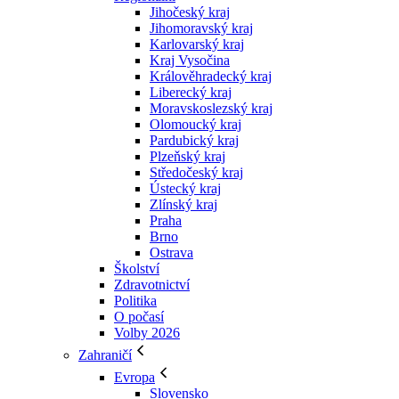
Jihočeský kraj
Jihomoravský kraj
Karlovarský kraj
Kraj Vysočina
Králověhradecký kraj
Liberecký kraj
Moravskoslezský kraj
Olomoucký kraj
Pardubický kraj
Plzeňský kraj
Středočeský kraj
Ústecký kraj
Zlínský kraj
Praha
Brno
Ostrava
Školství
Zdravotnictví
Politika
O počasí
Volby 2026
Zahraničí
Evropa
Slovensko