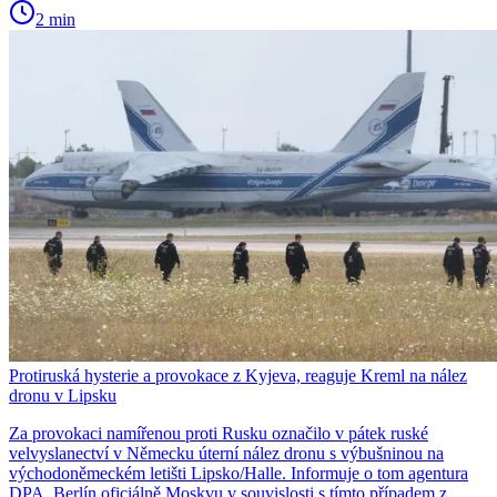
2 min
Protiruská hysterie a provokace z Kyjeva, reaguje Kreml na nález
dronu v Lipsku
Za provokaci namířenou proti Rusku označilo v pátek ruské
velvyslanectví v Německu úterní nález dronu s výbušninou na
východoněmeckém letišti Lipsko/Halle. Informuje o tom agentura
DPA. Berlín oficiálně Moskvu v souvislosti s tímto případem z