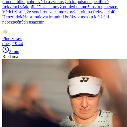
pomocí blikajícího světla a zvukových impulsů o specifické
frekvenci však přináší zcela nový pohled na možnost regenerace.
Vědci zjistili, že synchronizace mozkových vln na frekvenci 40
Hertzů dokáže stimulovat imunitní buňky v mozku k čištění
nebezpečných usazenin.
Plné zdraví
dnes, 19:44
2 min
Reklama