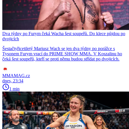
Dva týdny po Furym čeká Wacha šest soupeřů. Do klece půjdou po
dvojicích
Šestačtyřicetiletý Mariusz Wach se jen dva týdny po porážce s
Tysonem Furym vrací do PRIME SHOW MMA. V Koszalinu ho
čeká šest soupeřů, kteří se proti němu budou střídat po dvojicích.
MMAMAG.cz
dnes, 23:34
1 min