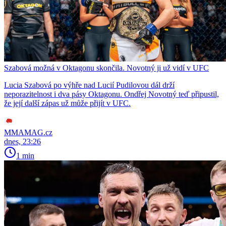
Szabová možná v Oktagonu skončila. Novotný ji už vidí v UFC
Lucia Szabová po výhře nad Lucií Pudilovou dál drží
neporazitelnost i dva pásy Oktagonu. Ondřej Novotný teď připustil,
že její další zápas už může přijít v UFC.
MMAMAG.cz
dnes, 23:26
1 min