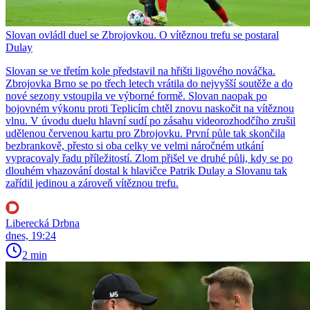
Slovan ovládl duel se Zbrojovkou. O vítěznou trefu se postaral
Dulay
Slovan se ve třetím kole představil na hřišti ligového nováčka.
Zbrojovka Brno se po třech letech vrátila do nejvyšší soutěže a do
nové sezony vstoupila ve výborné formě. Slovan naopak po
bojovném výkonu proti Teplicím chtěl znovu naskočit na vítěznou
vlnu. V úvodu duelu hlavní sudí po zásahu videorozhodčího zrušil
udělenou červenou kartu pro Zbrojovku. První půle tak skončila
bezbrankově, přesto si oba celky ve velmi náročném utkání
vypracovaly řadu příležitostí. Zlom přišel ve druhé půli, kdy se po
dlouhém vhazování dostal k hlavičce Patrik Dulay a Slovanu tak
zařídil jedinou a zároveň vítěznou trefu.
Liberecká Drbna
dnes, 19:24
2 min