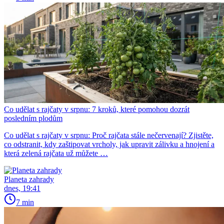
Co udělat s rajčaty v srpnu: 7 kroků, které pomohou dozrát
posledním plodům
Co udělat s rajčaty v srpnu: Proč rajčata stále nečervenají? Zjistěte,
co odstranit, kdy zaštipovat vrcholy, jak upravit zálivku a hnojení a
která zelená rajčata už můžete …
Planeta zahrady
dnes, 19:41
7 min