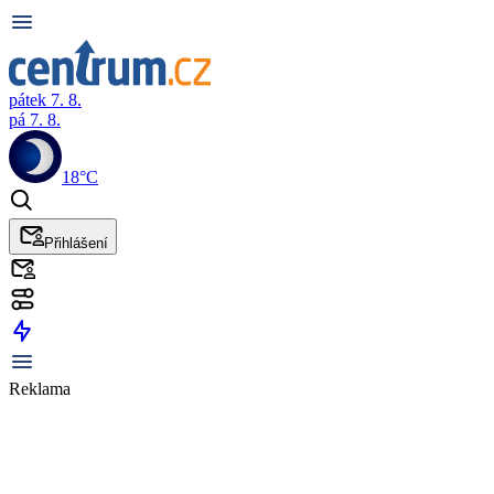
pátek 7. 8.
pá 7. 8.
18°C
Přihlášení
Reklama