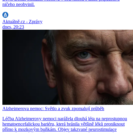
ničeho neobvinil.
Aktuálně.cz - Zprávy
dnes, 20:23
Alzheimerova nemoc: Světlo a zvuk zpomalují průběh
Léčba Alzheimerovy nemoci narážela dlouhá léta na neprostupnou
hematoencefalickou bariéru, která bránila většině léků proniknout
přímo k mozkovým buňkám. Objev takzvané neurostimulace