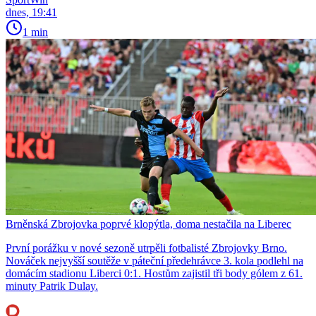
dnes, 19:41
1 min
Brněnská Zbrojovka poprvé klopýtla, doma nestačila na Liberec
První porážku v nové sezoně utrpěli fotbalisté Zbrojovky Brno.
Nováček nejvyšší soutěže v páteční předehrávce 3. kola podlehl na
domácím stadionu Liberci 0:1. Hostům zajistil tři body gólem z 61.
minuty Patrik Dulay.