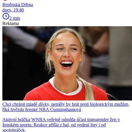
Brněnská Drbna
dnes, 19:40
2 min
Reklama
Chci chránit mladé dívky, neměly by hrát proti biologickým mužům,
říká hvězda ženské NBA Cunninghamová
Aktivní hráčka WNBA veřejně odmítla účast transgender žen v
ženském sportu. Reakce přišla z hal, od vedení ligy i od
spoluhráček.