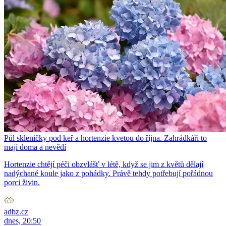
Půl skleničky pod keř a hortenzie kvetou do října. Zahrádkáři to
mají doma a nevědí
Hortenzie chtějí péči obzvlášť v létě, když se jim z květů dělají
nadýchané koule jako z pohádky. Právě tehdy potřebují pořádnou
porci živin.
adbz.cz
dnes, 20:50