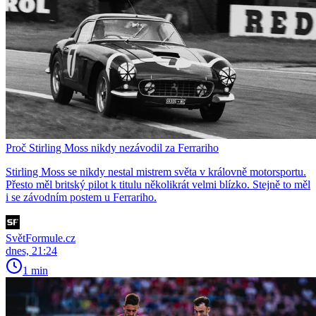
Proč Stirling Moss nikdy nezávodil za Ferrariho
Stirling Moss se nikdy nestal mistrem světa v královně motorsportu.
Přesto měl britský pilot k titulu několikrát velmi blízko. Stejně to měl
i se závodním postem u Ferrariho.
SvětFormule.cz
dnes, 21:24
1 min