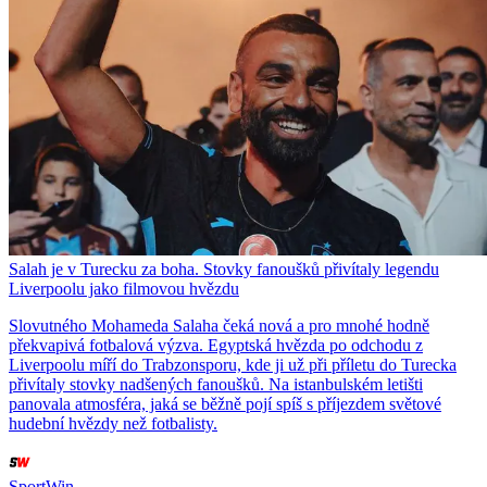
Salah je v Turecku za boha. Stovky fanoušků přivítaly legendu
Liverpoolu jako filmovou hvězdu
Slovutného Mohameda Salaha čeká nová a pro mnohé hodně
překvapivá fotbalová výzva. Egyptská hvězda po odchodu z
Liverpoolu míří do Trabzonsporu, kde ji už při příletu do Turecka
přivítaly stovky nadšených fanoušků. Na istanbulském letišti
panovala atmosféra, jaká se běžně pojí spíš s příjezdem světové
hudební hvězdy než fotbalisty.
SportWin