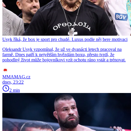
Usyk říká, že box je sport pro chudé. Luxus podle něj bere motivaci
Oleksandr Usyk vzpomínal, že už ve dvanácti letech pracoval na
farmě. Dnes patří k největším hvězdám boxu, přesto tvrdí, že
pohodlný život může bojovníkovi vzít ochotu ráno vstát a trénovat.
MMAMAG.cz
dnes, 23:22
2 min