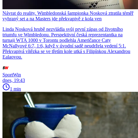
Návrat do reality. Wimbledonská šampionka Nosková ztratila téměř
vyhraný set a na Masters jde překvapivě z kola ven
Linda Nosková hrubě nezvládla svůj první zápas od životního
triumfu ve Wimbledonu. Perspektivní česká reprezentantka na
turnaji WTA 1000 v Torontu podlehla Američance Caty
McNallyové 6:7, 1:6, když v úvodní sadě neudržela vedení 5:1.
Překvapivá vítězka se ve třetím kole utká s Filipínkou Alexandrou
Ealaovou.
SportWin
dnes, 19:43
1 min