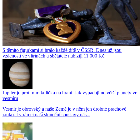
S těmito figurkami si hrálo každé dítě v ČSSR. Dnes už jsou
vzácností ve vitrínách a sbětatelé nabízíjí 11 000 Kč
Jupiter je proti nim kulička na hraní. Jak vypadají největší planety ve
vesmíru
Vesmír je obrovský a naše Země je v něm jen drobné prachové
zrnko. I v rámci naší sluneční soustavy nás...