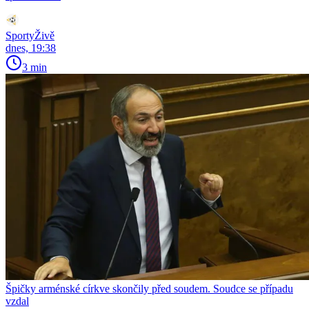
SportyŽivě
dnes, 19:38
3 min
Špičky arménské církve skončily před soudem. Soudce se případu
vzdal