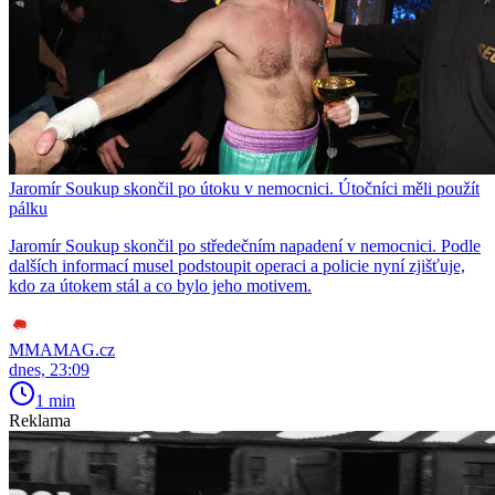
Jaromír Soukup skončil po útoku v nemocnici. Útočníci měli použít
pálku
Jaromír Soukup skončil po středečním napadení v nemocnici. Podle
dalších informací musel podstoupit operaci a policie nyní zjišťuje,
kdo za útokem stál a co bylo jeho motivem.
MMAMAG.cz
dnes, 23:09
1 min
Reklama