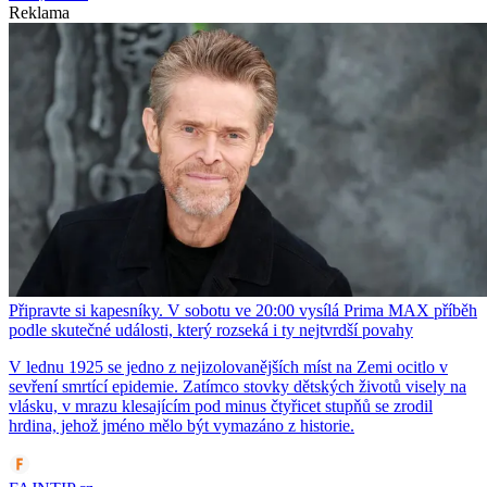
Reklama
Připravte si kapesníky. V sobotu ve 20:00 vysílá Prima MAX příběh
podle skutečné události, který rozseká i ty nejtvrdší povahy
V lednu 1925 se jedno z nejizolovanějších míst na Zemi ocitlo v
sevření smrtící epidemie. Zatímco stovky dětských životů visely na
vlásku, v mrazu klesajícím pod minus čtyřicet stupňů se zrodil
hrdina, jehož jméno mělo být vymazáno z historie.