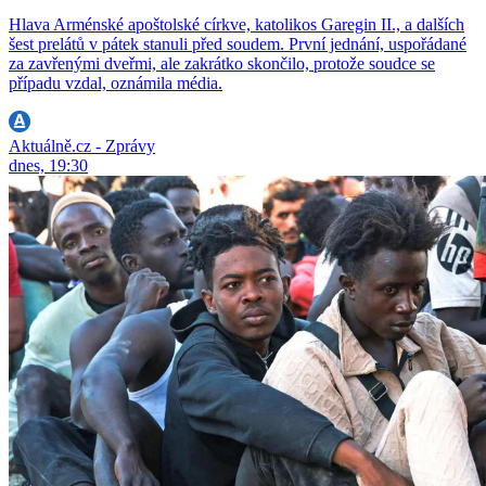
Hlava Arménské apoštolské církve, katolikos Garegin II., a dalších
šest prelátů v pátek stanuli před soudem. První jednání, uspořádané
za zavřenými dveřmi, ale zakrátko skončilo, protože soudce se
případu vzdal, oznámila média.
Aktuálně.cz - Zprávy
dnes, 19:30