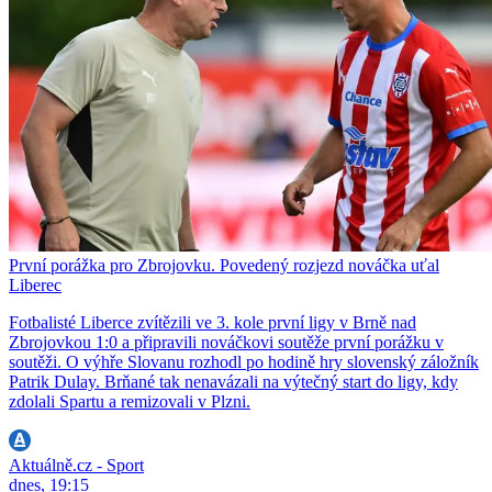
První porážka pro Zbrojovku. Povedený rozjezd nováčka uťal
Liberec
Fotbalisté Liberce zvítězili ve 3. kole první ligy v Brně nad
Zbrojovkou 1:0 a připravili nováčkovi soutěže první porážku v
soutěži. O výhře Slovanu rozhodl po hodině hry slovenský záložník
Patrik Dulay. Brňané tak nenavázali na výtečný start do ligy, kdy
zdolali Spartu a remizovali v Plzni.
Aktuálně.cz - Sport
dnes, 19:15