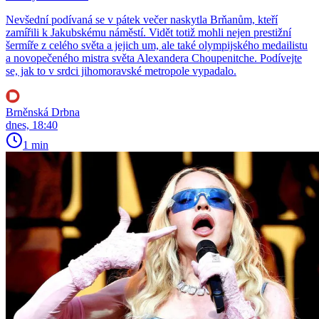
Nevšední podívaná se v pátek večer naskytla Brňanům, kteří
zamířili k Jakubskému náměstí. Vidět totiž mohli nejen prestižní
šermíře z celého světa a jejich um, ale také olympijského medailistu
a novopečeného mistra světa Alexandera Choupenitche. Podívejte
se, jak to v srdci jihomoravské metropole vypadalo.
Brněnská Drbna
dnes, 18:40
1 min