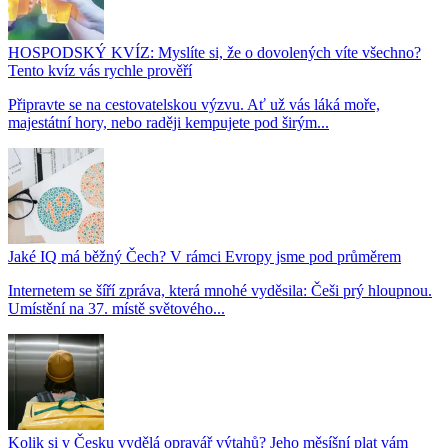
HOSPODSKÝ KVÍZ: Myslíte si, že o dovolených víte všechno?
Tento kvíz vás rychle prověří
Připravte se na cestovatelskou výzvu. Ať už vás láká moře,
majestátní hory, nebo raději kempujete pod širým...
Jaké IQ má běžný Čech? V rámci Evropy jsme pod průměrem
Internetem se šíří zpráva, která mnohé vyděsila: Češi prý hloupnou.
Umístění na 37. místě světového...
Kolik si v Česku vydělá opravář výtahů? Jeho měsíšní plat vám