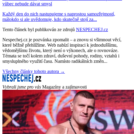
vůbec nebude dávat smysl
Každý den do nich nastupujeme s naprostou samozřejmostí,
málokdo si ale uvědomuje, kdo skutečně stojí za...
Tento článek byl publikován ze zdrojů
NESPECHEJ.cz
Nespechej.cz je pozvánka zpomalit – a znovu si všimnout věcí,
které běžně přehlížíme. Web nabízí inspiraci k jednoduššímu,
vědomějšímu životu, který není o výkonech, ale o rovnováze.
Témata se točí kolem zdraví, duševní pohody, rodiny, vztahů i
smysluplného využití času. Namísto radikálních změn...
Všechny články tohoto autora →
Vybrali jsme pro vás
Magazíny a zajímavosti