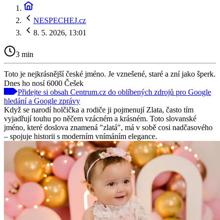
NESPECHEJ.cz
8. 5. 2026, 13:01
3 min
Toto je nejkrásnější české jméno. Je vznešené, staré a zní jako šperk.
Dnes ho nosí 6000 Češek
Přidejte si obsah Centrum.cz do oblíbených zdrojů pro Google
hledání a Google zprávy
Když se narodí holčička a rodiče ji pojmenují Zlata, často tím
vyjadřují touhu po něčem vzácném a krásném. Toto slovanské
jméno, které doslova znamená "zlatá", má v sobě cosi nadčasového
– spojuje historii s moderním vnímáním elegance.