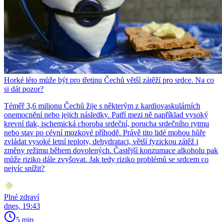
Horké léto může být pro třetinu Čechů větší zátěží pro srdce. Na co
si dát pozor?
Téměř 3,6 milionu Čechů žije s některým z kardiovaskulárních
onemocnění nebo jejich následky. Patří mezi ně například vysoký
krevní tlak, ischemická choroba srdeční, porucha srdečního rytmu
nebo stav po cévní mozkové příhodě. Právě tito lidé mohou hůře
zvládat vysoké letní teploty, dehydrataci, větší fyzickou zátěž i
změny režimu během dovolených. Častější konzumace alkoholu pak
může riziko dále zvyšovat. Jak tedy riziko problémů se srdcem co
nejvíc snížit?
Plné zdraví
dnes, 19:43
5 min