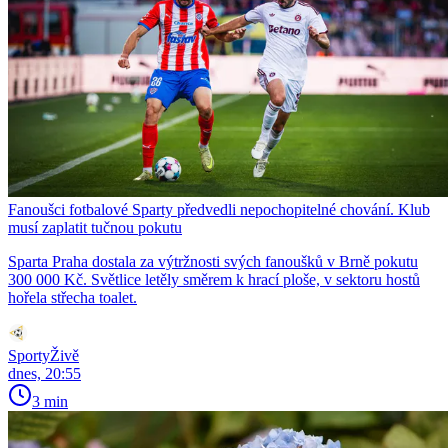
Fanoušci fotbalové Sparty předvedli nepochopitelné chování. Klub
musí zaplatit tučnou pokutu
Sparta Praha dostala za výtržnosti svých fanoušků v Brně pokutu
300 000 Kč. Světlice letěly směrem k hrací ploše, v sektoru hostů
hořela střecha toalet.
SportyŽivě
dnes, 20:55
3 min