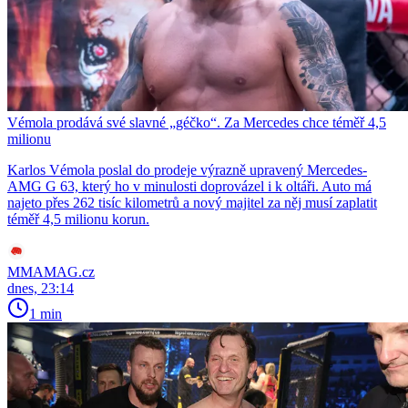
Vémola prodává své slavné „géčko“. Za Mercedes chce téměř 4,5
milionu
Karlos Vémola poslal do prodeje výrazně upravený Mercedes-
AMG G 63, který ho v minulosti doprovázel i k oltáři. Auto má
najeto přes 262 tisíc kilometrů a nový majitel za něj musí zaplatit
téměř 4,5 milionu korun.
MMAMAG.cz
dnes, 23:14
1 min