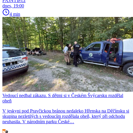
FAJNTIP.cz
dnes, 19:00
4 min
Vedoucí nedbal zákazu. S dětmi si v Českém Švýcarsku rozdělal
oheň
V jeskyni pod Pravčickou bránou nedaleko Hřenska na Děčínsku si
skupina nezletilých s vedoucím rozdělala oheň, který při odchodu
neuhasila. V národním parku České…