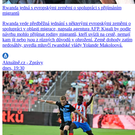
Rwanda jedná s evropskými zeměmi o spolupráci s přijímáním
migrantů
Rwanda vede předběžná jednání s některými evropskými zeměmi o
spolupráci v oblasti migrace, napsala agentura AFP. Kigali by podle
návrhu mohlo přijímat rodiny migrantů, kteří uvízli na cestě, nemají
kam jít nebo jsou z různých důvodů v ohrožení. Země dohody zatím
nedosáhly, uvedla mluvčí rwandské vlády Yolande Makoloová.
Aktuálně.cz - Zprávy
dnes, 19:30