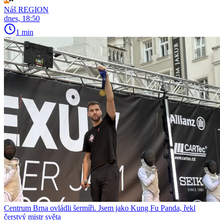
Náš REGION
dnes, 18:50
1 min
Centrum Brna ovládli šermíři. Jsem jako Kung Fu Panda, řekl
čerstvý mistr světa