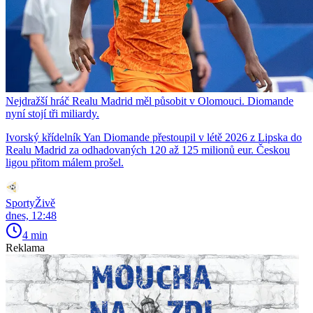
Nejdražší hráč Realu Madrid měl působit v Olomouci. Diomande
nyní stojí tři miliardy.
Ivorský křídelník Yan Diomande přestoupil v létě 2026 z Lipska do
Realu Madrid za odhadovaných 120 až 125 milionů eur. Českou
ligou přitom málem prošel.
SportyŽivě
dnes, 12:48
4 min
Reklama