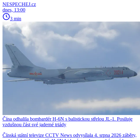
NESPECHEJ.cz
dnes, 13:00
3 min
Čína odhalila bombardér H-6N s balistickou střelou JL-1. Posiluje
vzdušnou část své jaderné triády
Čínská státní televize CCTV News odvysílala 4. srpna 2026 záběry,