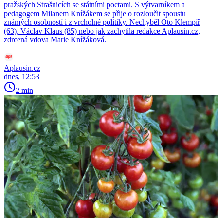
pražských Strašnicích se státními poctami. S výtvarníkem a
pedagogem Milanem Knížákem se přijelo rozloučit spoustu
známých osobností i z vrcholné politiky. Nechyběl Oto Klempíř
(63), Václav Klaus (85) nebo jak zachytila redakce Aplausin.cz,
zdrcená vdova Marie Knížáková.
Aplausin.cz
dnes, 12:53
2 min