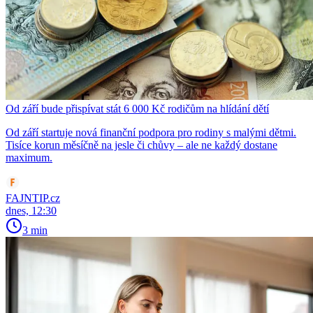
Od září bude přispívat stát 6 000 Kč rodičům na hlídání dětí
Od září startuje nová finanční podpora pro rodiny s malými dětmi.
Tisíce korun měsíčně na jesle či chůvy – ale ne každý dostane
maximum.
FAJNTIP.cz
dnes, 12:30
3 min