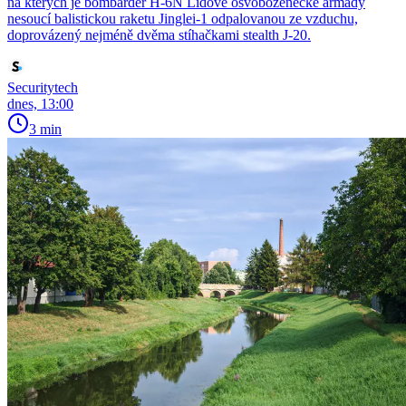
na kterých je bombardér H-6N Lidové osvobozenecké armády
nesoucí balistickou raketu Jinglei-1 odpalovanou ze vzduchu,
doprovázený nejméně dvěma stíhačkami stealth J-20.
Securitytech
dnes, 13:00
3 min