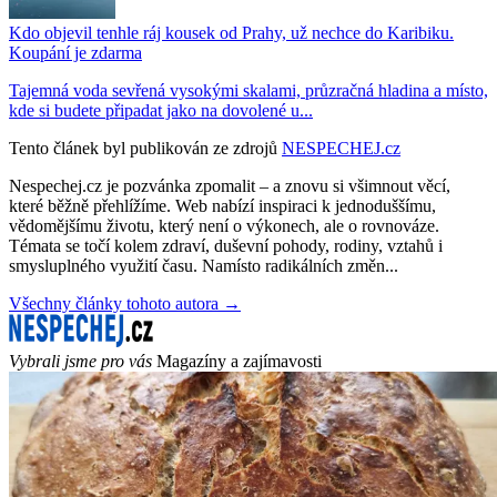
Kdo objevil tenhle ráj kousek od Prahy, už nechce do Karibiku.
Koupání je zdarma
Tajemná voda sevřená vysokými skalami, průzračná hladina a místo,
kde si budete připadat jako na dovolené u...
Tento článek byl publikován ze zdrojů
NESPECHEJ.cz
Nespechej.cz je pozvánka zpomalit – a znovu si všimnout věcí,
které běžně přehlížíme. Web nabízí inspiraci k jednoduššímu,
vědomějšímu životu, který není o výkonech, ale o rovnováze.
Témata se točí kolem zdraví, duševní pohody, rodiny, vztahů i
smysluplného využití času. Namísto radikálních změn...
Všechny články tohoto autora →
Vybrali jsme pro vás
Magazíny a zajímavosti