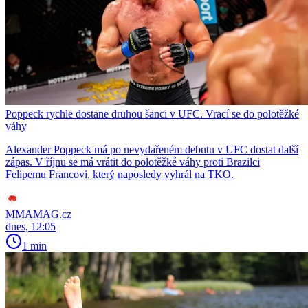
Poppeck rychle dostane druhou šanci v UFC. Vrací se do polotěžké
váhy
Alexander Poppeck má po nevydařeném debutu v UFC dostat další
zápas. V říjnu se má vrátit do polotěžké váhy proti Brazilci
Felipemu Francovi, který naposledy vyhrál na TKO.
MMAMAG.cz
dnes, 12:05
1 min