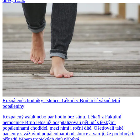
dnes, 12:30
Rozpálené chodníky i slunce. Lékaři v Brně řeší vážné letní
popáleniny
Rozpálený asfalt nebo pár hodin bez stínu. Lékaři z Fakultní
nemocnice Brno letos už hospitalizovali pět lidí s těžkými
popáleninami chodidel, mezi nimi i roční dítě. Ošetřovali také
pacienty s vážnými popáleninami od slunce a varují, že podobných
případů během tropických dnů přibývá.