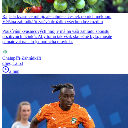
Rajčata kvasnice milují, ale cibule a česnek po nich měknou.
Většina zahrádkářů zalévá droždím všechno bez rozdílu
Používání kvasnicových hnojiv má na vaši zahradu spoustu
pozitivních účinků. Aby tomu tak však skutečně bylo, musíte
pamatovat na tato jednoduchá pravidla.
Chalupáři-Zahrádkáři
dnes, 12:53
2 min