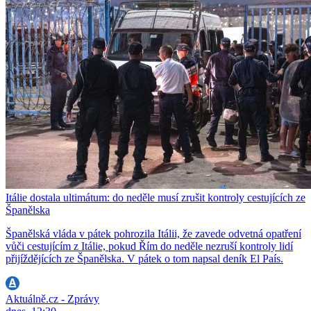
Itálie dostala ultimátum: do neděle musí zrušit kontroly cestujících ze
Španělska
Španělská vláda v pátek pohrozila Itálii, že zavede odvetná opatření
vůči cestujícím z Itálie, pokud Řím do neděle nezruší kontroly lidí
přijíždějících ze Španělska. V pátek o tom napsal deník El País.
Aktuálně.cz - Zprávy