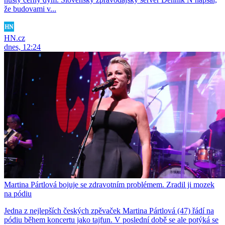
že budovami v...
HN.cz
dnes, 12:24
Martina Pártlová bojuje se zdravotním problémem. Zradil ji mozek
na pódiu
Jedna z nejlepších českých zpěvaček Martina Pártlová (47) řádí na
pódiu během koncertu jako tajfun. V poslední době se ale potýká se