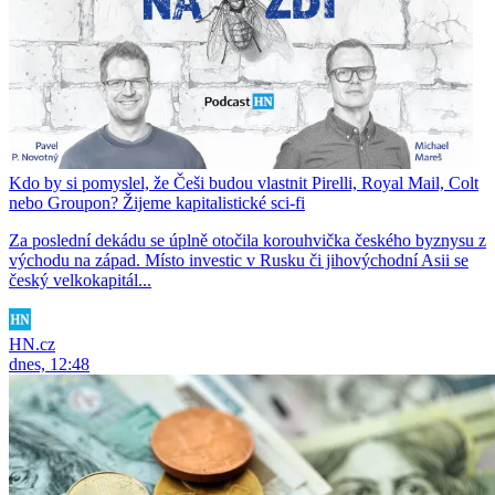
Kdo by si pomyslel, že Češi budou vlastnit Pirelli, Royal Mail, Colt
nebo Groupon? Žijeme kapitalistické sci-fi
Za poslední dekádu se úplně otočila korouhvička českého byznysu z
východu na západ. Místo investic v Rusku či jihovýchodní Asii se
český velkokapitál...
HN.cz
dnes, 12:48