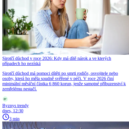
Sirotčí důchod v roce 2026: Kdy má dítě nárok a ve kterých
případech ho nezíská
Sirotčí důchod má pomoci dítěti po smrti rodiče, osvojitele nebo
osoby, která ho měla soudně svěřené v péči. V roce 2026 činí
minimální měsíční částka 6 860 korun, jenže samotné příbuzenství k
zemřelému nestačí.
Byznys trendy
dnes, 12:30
3 min