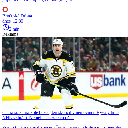
Brněnská Drbna
dnes, 12:30
2 min
Reklama
Chára srazil na kole běžce, ten skončil v nemocnici. Bývalý hráč
NHL se brání: Neměl na stezce co dělat
Zdeno Chára narazil koncem července na cyklostezce u slovenské