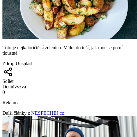
Toto je nejkaloričtějsí zelenina. Málokdo tuší, jak moc se po ní
tloustně
Zdroj
:
Unsplash
Sdílet
Denní
výzva
0
Reklama
Další články z
NESPECHEJ.cz