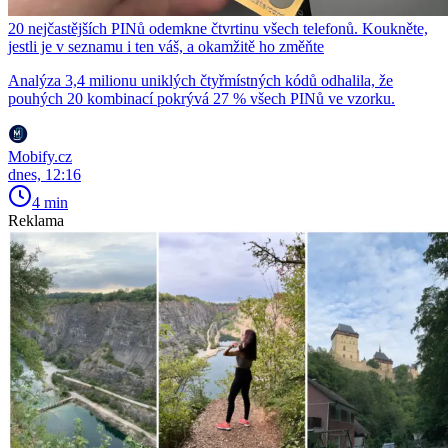
20 nejčastějších PINů odemkne čtvrtinu všech telefonů. Koukněte,
jestli je v seznamu i ten váš, a okamžitě ho změňte
Analýza 3,4 milionu uniklých čtyřmístných kódů odhalila, že
pouhých 20 kombinací pokrývá 27 % všech PINů ve vzorku.
Mobify.cz
dnes, 12:16
4 min
Reklama