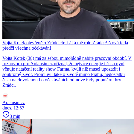
Vojta Kotek otevřeně o Zrádcích: Láká mě role Zrádce! Nová řada
předčí všechna očekávání
Vojta Kotek (38) má za sebou mimořádně nabité pracovní období. V
rozhovoru pro Aplausin.cz přiznal, že nejvíce energie i času nyní
věnuje natáčení reality show Farma, kvůli níž musel upozadit i
soukromý život. Promluvil také o životě mimo Prahu, nedostatku
času na dovolenou i o očekáváních od nové řady populární hry
Zrádci.
Aplausin.cz
dnes, 12:57
3 min