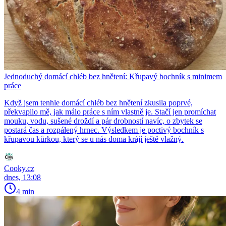
Jednoduchý domácí chléb bez hnětení: Křupavý bochník s minimem
práce
Když jsem tenhle domácí chléb bez hnětení zkusila poprvé,
překvapilo mě, jak málo práce s ním vlastně je. Stačí jen promíchat
mouku, vodu, sušené droždí a pár drobností navíc, o zbytek se
postará čas a rozpálený hrnec. Výsledkem je poctivý bochník s
křupavou kůrkou, který se u nás doma krájí ještě vlažný.
Cooky.cz
dnes, 13:08
4 min