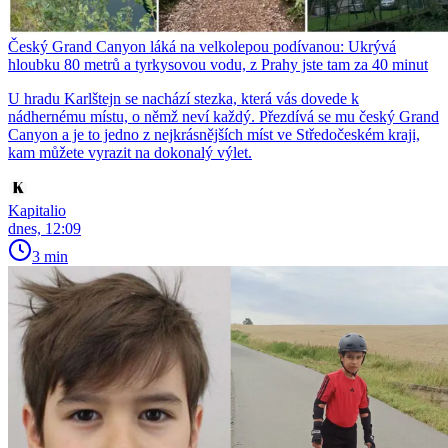
Český Grand Canyon láká na velkolepou podívanou: Ukrývá
hloubku 80 metrů a tyrkysovou vodu, z Prahy jste tam za 40 minut
U hradu Karlštejn se nachází stezka, která vás dovede k
nádhernému místu, o němž neví každý. Přezdívá se mu český Grand
Canyon a je to jedno z nejkrásnějších míst ve Středočeském kraji,
kam můžete vyrazit na dokonalý výlet.
Kapitalio
dnes, 12:09
3 min