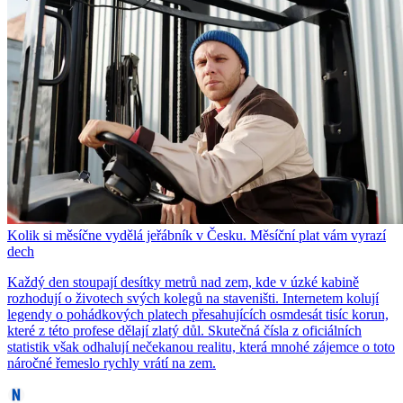
Kolik si měsíčne vydělá jeřábník v Česku. Měsíční plat vám vyrazí
dech
Každý den stoupají desítky metrů nad zem, kde v úzké kabině
rozhodují o životech svých kolegů na staveništi. Internetem kolují
legendy o pohádkových platech přesahujících osmdesát tisíc korun,
které z této profese dělají zlatý důl. Skutečná čísla z oficiálních
statistik však odhalují nečekanou realitu, která mnohé zájemce o toto
náročné řemeslo rychly vrátí na zem.