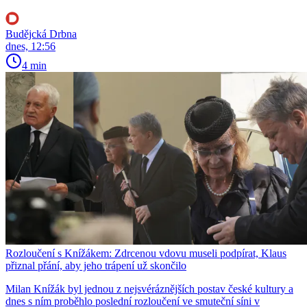
Budějcká Drbna
dnes, 12:56
4 min
Rozloučení s Knížákem: Zdrcenou vdovu museli podpírat, Klaus
přiznal přání, aby jeho trápení už skončilo
Milan Knížák byl jednou z nejsvéráznějších postav české kultury a
dnes s ním proběhlo poslední rozloučení ve smuteční síni v