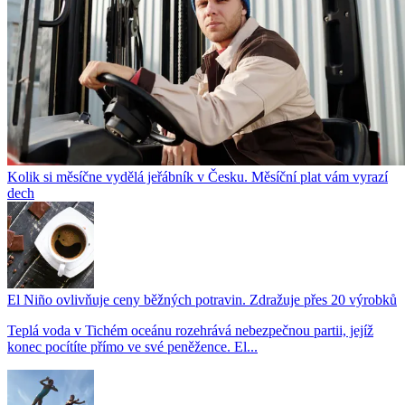
Kolik si měsíčne vydělá jeřábník v Česku. Měsíční plat vám vyrazí
dech
El Niño ovlivňuje ceny běžných potravin. Zdražuje přes 20 výrobků
Teplá voda v Tichém oceánu rozehrává nebezpečnou partii, jejíž
konec pocítíte přímo ve své peněžence. El...