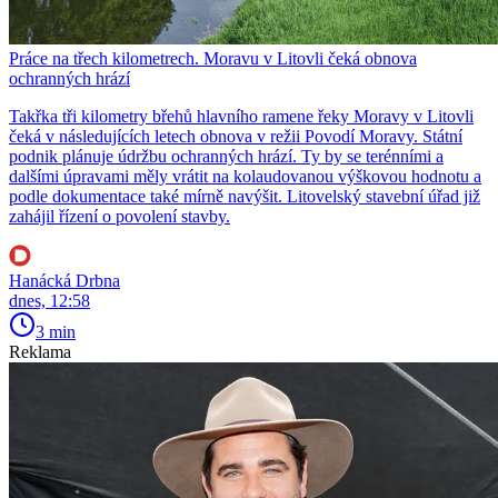
Práce na třech kilometrech. Moravu v Litovli čeká obnova
ochranných hrází
Takřka tři kilometry břehů hlavního ramene řeky Moravy v Litovli
čeká v následujících letech obnova v režii Povodí Moravy. Státní
podnik plánuje údržbu ochranných hrází. Ty by se terénními a
dalšími úpravami měly vrátit na kolaudovanou výškovou hodnotu a
podle dokumentace také mírně navýšit. Litovelský stavební úřad již
zahájil řízení o povolení stavby.
Hanácká Drbna
dnes, 12:58
3 min
Reklama