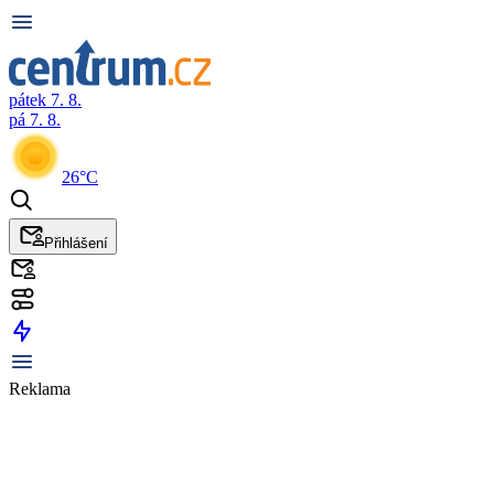
pátek 7. 8.
pá 7. 8.
26°C
Přihlášení
Reklama