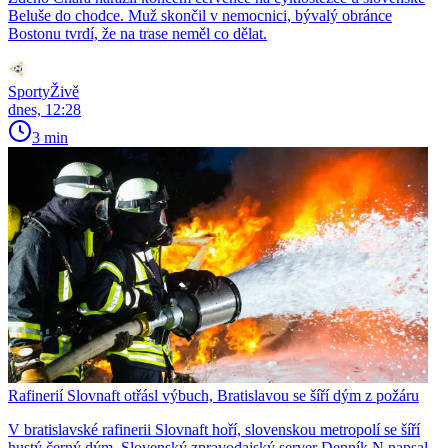
Beluše do chodce. Muž skončil v nemocnici, bývalý obránce
Bostonu tvrdí, že na trase neměl co dělat.
SportyŽivě
dnes, 12:28
3 min
Rafinerií Slovnaft otřásl výbuch, Bratislavou se šíří dým z požáru
V bratislavské rafinerii Slovnaft hoří, slovenskou metropolí se šíří
hustý černý dým. Slovenský zpravodajský server Denník N napsal,