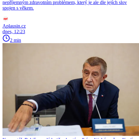
nepříjemným zdravotním problémem, který je ale dle jejích slov
spojen s věkem.
Aplausin.cz
dnes, 12:23
2 min