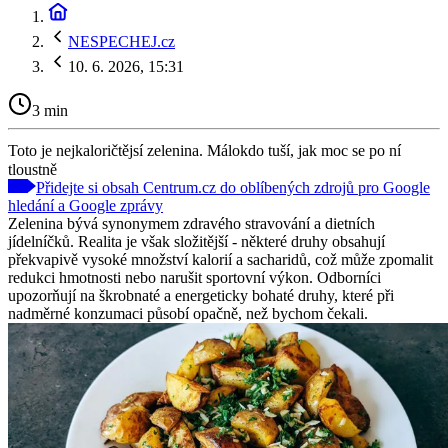
NESPECHEJ.cz
10. 6. 2026, 15:31
3 min
Toto je nejkaloričtějsí zelenina. Málokdo tuší, jak moc se po ní
tloustně
Přidejte si obsah Centrum.cz do oblíbených zdrojů pro Google
hledání a Google zprávy
Zelenina bývá synonymem zdravého stravování a dietních
jídelníčků. Realita je však složitější - některé druhy obsahují
překvapivě vysoké množství kalorií a sacharidů, což může zpomalit
redukci hmotnosti nebo narušit sportovní výkon. Odborníci
upozorňují na škrobnaté a energeticky bohaté druhy, které při
nadměrné konzumaci působí opačně, než bychom čekali.