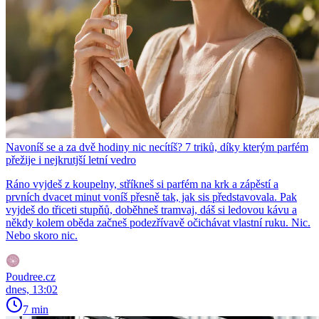
Navoníš se a za dvě hodiny nic necítíš? 7 triků, díky kterým parfém
přežije i nejkrutjší letní vedro
Ráno vyjdeš z koupelny, stříkneš si parfém na krk a zápěstí a
prvních dvacet minut voníš přesně tak, jak sis představovala. Pak
vyjdeš do třiceti stupňů, doběhneš tramvaj, dáš si ledovou kávu a
někdy kolem oběda začneš podezřívavě očichávat vlastní ruku. Nic.
Nebo skoro nic.
Poudree.cz
dnes, 13:02
7 min