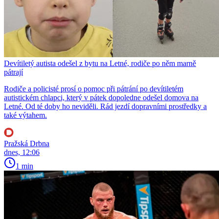
Devítiletý autista odešel z bytu na Letné, rodiče po něm marně
pátrají
Rodiče a policisté prosí o pomoc při pátrání po devítiletém
autistickém chlapci, který v pátek dopoledne odešel domova na
Letné. Od té doby ho neviděli. Rád jezdí dopravními prostředky a
také výtahem.
Pražská Drbna
dnes, 12:06
1 min