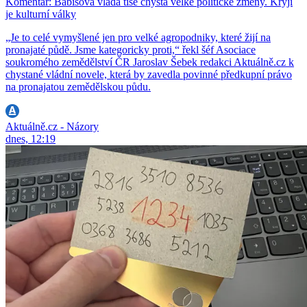
Komentář: Babišova vláda tiše chystá velké politické změny. Kryjí
je kulturní války
„Je to celé vymyšlené jen pro velké agropodniky, které žijí na
pronajaté půdě. Jsme kategoricky proti,“ řekl šéf Asociace
soukromého zemědělství ČR Jaroslav Šebek redakci Aktuálně.cz k
chystané vládní novele, která by zavedla povinné předkupní právo
na pronajatou zemědělskou půdu.
Aktuálně.cz - Názory
dnes, 12:19