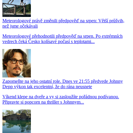
Meteorologové právě změnili předpověď na srpen: Větší průšvih,
než jsme očekávali
Meteorologové přehodnotili předpověď na srpen. Po extrémních
vedrech čeká Česko kolísavé počasí s teplotami...
Zapomeňte na jeho ostatní role. Dnes ve 21:55 předvede Johnny
Depp výkon tak excelentní, že do rána neusnete
Víkend klepe na dveře a vy si zasloužíte pořádnou podívanou.
Připravte si popcorn na thriller s Johnnym...