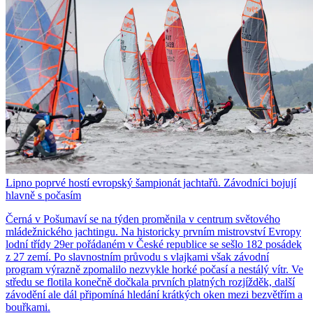
Lipno poprvé hostí evropský šampionát jachtařů. Závodníci bojují
hlavně s počasím
Černá v Pošumaví se na týden proměnila v centrum světového
mládežnického jachtingu. Na historicky prvním mistrovství Evropy
lodní třídy 29er pořádaném v České republice se sešlo 182 posádek
z 27 zemí. Po slavnostním průvodu s vlajkami však závodní
program výrazně zpomalilo nezvykle horké počasí a nestálý vítr. Ve
středu se flotila konečně dočkala prvních platných rozjížděk, další
závodění ale dál připomíná hledání krátkých oken mezi bezvětřím a
bouřkami.