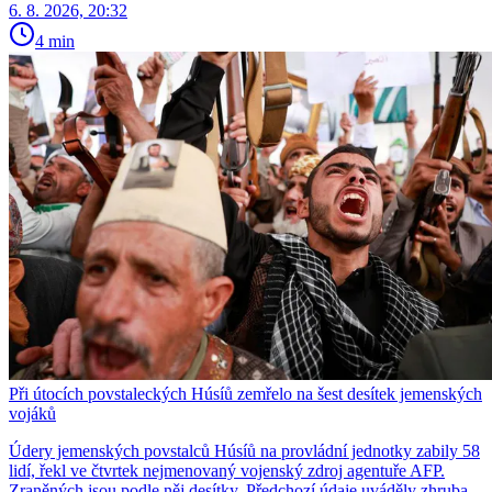
6. 8. 2026, 20:32
4 min
Při útocích povstaleckých Húsíů zemřelo na šest desítek jemenských
vojáků
Údery jemenských povstalců Húsíů na provládní jednotky zabily 58
lidí, řekl ve čtvrtek nejmenovaný vojenský zdroj agentuře AFP.
Zraněných jsou podle něj desítky. Předchozí údaje uváděly zhruba