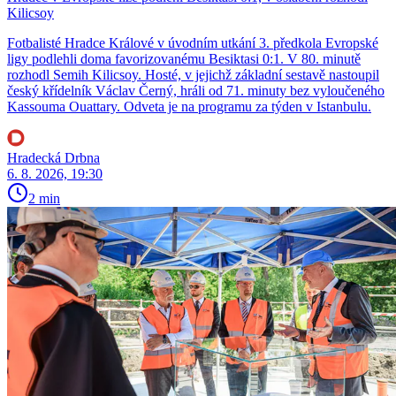
Kilicsoy
Fotbalisté Hradce Králové v úvodním utkání 3. předkola Evropské
ligy podlehli doma favorizovanému Besiktasi 0:1. V 80. minutě
rozhodl Semih Kilicsoy. Hosté, v jejichž základní sestavě nastoupil
český křídelník Václav Černý, hráli od 71. minuty bez vyloučeného
Kassouma Ouattary. Odveta je na programu za týden v Istanbulu.
Hradecká Drbna
6. 8. 2026, 19:30
2 min