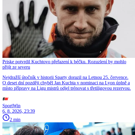
Priske potvrdil Kuchtovo přeřazení k béčku. Rozuzlení by mohlo
přijít ze severu
Nejdražší útočník v historii Sparty dorazil na Letnou 25. července.
O deset dní později chyběl Jan Kuchta v nominaci na Lyon úplně a
místo přípravy na Ligu mistrů odjel trénovat s třetiligovou rezervou.
SportWin
6. 8. 2026, 23:39
2 min