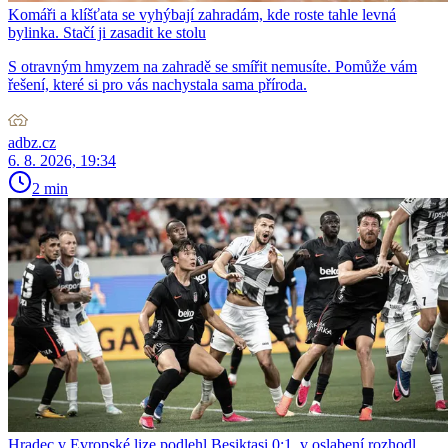
Komáři a klíšťata se vyhýbají zahradám, kde roste tahle levná
bylinka. Stačí ji zasadit ke stolu
S otravným hmyzem na zahradě se smířit nemusíte. Pomůže vám
řešení, které si pro vás nachystala sama příroda.
adbz.cz
6. 8. 2026, 19:34
2 min
Hradec v Evropské lize podlehl Besiktasi 0:1, v oslabení rozhodl