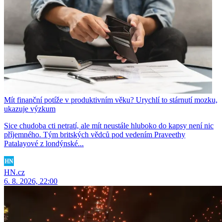
Mít finanční potíže v produktivním věku? Urychlí to stárnutí mozku,
ukazuje výzkum
Sice chudoba cti netratí, ale mít neustále hluboko do kapsy není nic
příjemného. Tým britských vědců pod vedením Praveethy
Patalayové z londýnské...
HN.cz
6. 8. 2026, 22:00