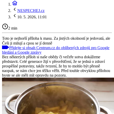
NESPECHEJ.cz
10. 5. 2026, 11:01
2 min
Toto je nejhorší příloha k masu. Za jistých okolností je jedovatá, ale
Češi ji milují a cpou se jí denně
Přidejte si obsah Centrum.cz do oblíbených zdrojů pro Google
hledání a Google zprávy
Bez některých příloh si naše obědy či večeře sotva dokážeme
představit. Celé generace žijí v přesvědčení, že se jedná o zdraví
prospěšné potraviny, takže tvrzení, že by to mohlo být přesně
naopak, se nám chce jen těžko věřit. Před touhle obvyklou přílohou
byste se ale měli mít opravdu na pozoru.