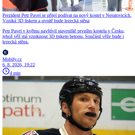
Prezident Petr Pavel se přijel podívat na nový kostel v Neratovicích.
Vzniká 3D tiskem a uvnitř bude lezecká stěna
Petr Pavel v květnu navštívil staveniště prvního kostela v Česku,
jehož věž má vzniknout 3D tiskem betonu. Součástí věže bude i
lezecká stěna.
Mobify.cz
6. 8. 2026, 19:22
4 min