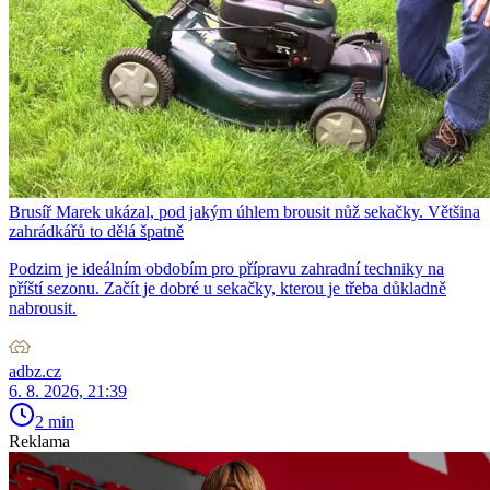
Brusíř Marek ukázal, pod jakým úhlem brousit nůž sekačky. Většina
zahrádkářů to dělá špatně
Podzim je ideálním obdobím pro přípravu zahradní techniky na
příští sezonu. Začít je dobré u sekačky, kterou je třeba důkladně
nabrousit.
adbz.cz
6. 8. 2026, 21:39
2 min
Reklama