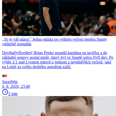
„To je váš názor." Jedna otázka po velkém večeru trenéra Sparty
viditelně popudila
Devětačtyřicetiletý Brian Priske posadil kapitána na lavičku a do
základní sestavy poslal muže, který byl ve Spartě sotva čtyři dny. Po
výhře 2:1 nad Lyonem mluvil o jednom z nejsilnějších večerů, jaké
na Letné za svého druhého angažmá zažil.
SportWin
6. 8. 2026, 23:40
2 min