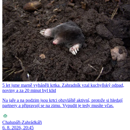
5 let jsme marně vyháněli krtka. Zahradník vzal kuchyňský odpad,
noviny a za 20 minut byl klid
Na jaře a na podzim jsou krtci obzvláště aktivní, protože si hledají
partnery a připravují se na zimu. Vypudit je tedy musíte včas.
Chalupáři-Zahrádkáři
6. 8. 2026, 20:45