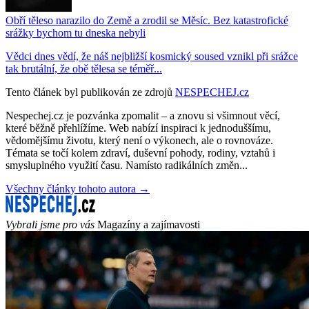
Obří těleso narazilo do Země a zrodil se Měsíc. Bez katastrofické
srážky bychom tu dneska nebyli
Vědci dnes vědí, že náš nejbližší kosmický soused vznikl při srážce
tak brutální, že obě tělesa se téměř...
Tento článek byl publikován ze zdrojů
NESPECHEJ.cz
Nespechej.cz je pozvánka zpomalit – a znovu si všimnout věcí,
které běžně přehlížíme. Web nabízí inspiraci k jednoduššímu,
vědomějšímu životu, který není o výkonech, ale o rovnováze.
Témata se točí kolem zdraví, duševní pohody, rodiny, vztahů i
smysluplného využití času. Namísto radikálních změn...
Všechny články tohoto autora →
Vybrali jsme pro vás
Magazíny a zajímavosti