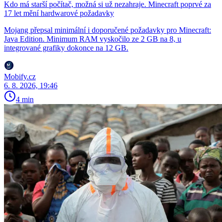
Kdo má starší počítač, možná si už nezahraje. Minecraft poprvé za
17 let mění hardwarové požadavky
Mojang přepsal minimální i doporučené požadavky pro Minecraft:
Java Edition. Minimum RAM vyskočilo ze 2 GB na 8, u
integrované grafiky dokonce na 12 GB.
Mobify.cz
6. 8. 2026, 19:46
4 min