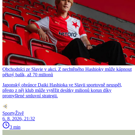
Obchodníci ze Slavie v akci. Z nechtěného Hashioky může kápnout
pěkný balík, až 70 milionů
Japonský obránce Daiki Hashioka ve Slavii sportovně neuspěl,
přesto z něj klub může vytěžit desítky milionů korun díky
promyšlené smluvní strategii.
SportyŽivě
6. 8. 2026, 21:32
3 min