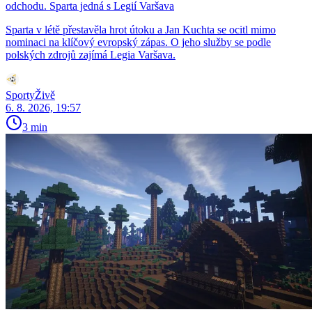
odchodu. Sparta jedná s Legií Varšava
Sparta v létě přestavěla hrot útoku a Jan Kuchta se ocitl mimo
nominaci na klíčový evropský zápas. O jeho služby se podle
polských zdrojů zajímá Legia Varšava.
SportyŽivě
6. 8. 2026, 19:57
3 min