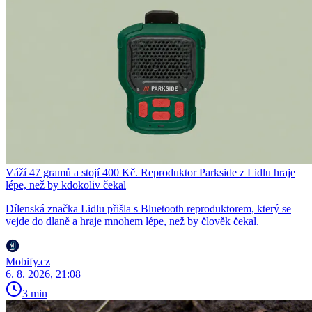
Váží 47 gramů a stojí 400 Kč. Reproduktor Parkside z Lidlu hraje
lépe, než by kdokoliv čekal
Dílenská značka Lidlu přišla s Bluetooth reproduktorem, který se
vejde do dlaně a hraje mnohem lépe, než by člověk čekal.
Mobify.cz
6. 8. 2026, 21:08
3 min