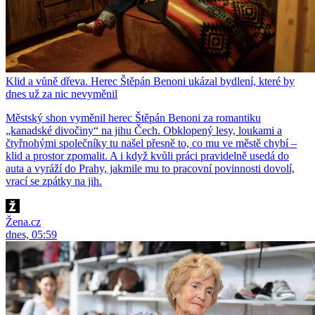
Klid a vůně dřeva. Herec Štěpán Benoni ukázal bydlení, které by
dnes už za nic nevyměnil
Městský shon vyměnil herec Štěpán Benoni za romantiku
„kanadské divočiny“ na jihu Čech. Obklopený lesy, loukami a
čtyřnohými společníky tu našel přesně to, co mu ve městě chybí –
klid a prostor zpomalit. A i když kvůli práci pravidelně usedá do
auta a vyráží do Prahy, jakmile mu to pracovní povinnosti dovolí,
vrací se zpátky na jih.
Žena.cz
dnes, 05:59