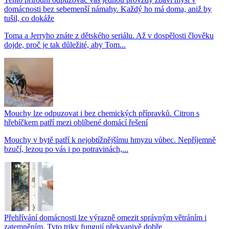
domácnosti bez sebemenší námahy. Každý ho má doma, aniž by
tušil, co dokáže
Toma a Jerryho znáte z dětského seriálu. Až v dospělosti člověku
dojde, proč je tak důležité, aby Tom...
Mouchy lze odpuzovat i bez chemických přípravků. Citron s
hřebíčkem patří mezi oblíbené domácí řešení
Mouchy v bytě patří k nejobtížnějšímu hmyzu vůbec. Nepříjemně
bzučí, lezou po vás i po potravinách,...
Přehřívání domácnosti lze výrazně omezit správným větráním i
zatemněním. Tyto triky fungují překvapivě dobře