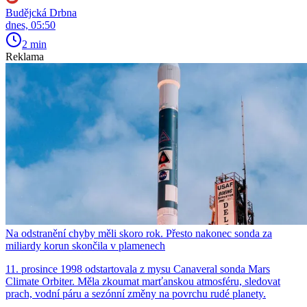
Budějcká Drbna
dnes, 05:50
2 min
Reklama
Na odstranění chyby měli skoro rok. Přesto nakonec sonda za
miliardy korun skončila v plamenech
11. prosince 1998 odstartovala z mysu Canaveral sonda Mars
Climate Orbiter. Měla zkoumat marťanskou atmosféru, sledovat
prach, vodní páru a sezónní změny na povrchu rudé planety.