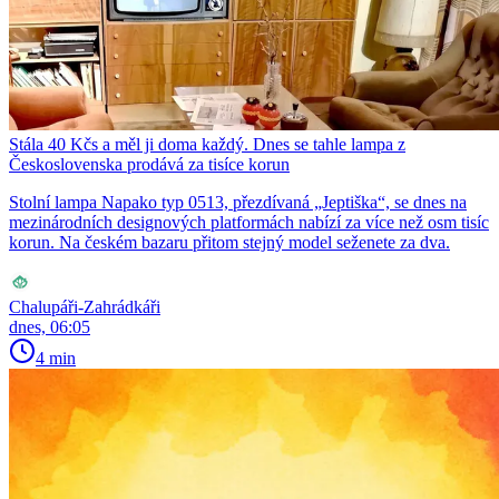
Stála 40 Kčs a měl ji doma každý. Dnes se tahle lampa z
Československa prodává za tisíce korun
Stolní lampa Napako typ 0513, přezdívaná „Jeptiška“, se dnes na
mezinárodních designových platformách nabízí za více než osm tisíc
korun. Na českém bazaru přitom stejný model seženete za dva.
Chalupáři-Zahrádkáři
dnes, 06:05
4 min