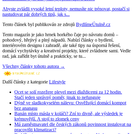
Abyste zvládli vysoké letní teploty, nemusíte nic trénovat, postačí si
nastudovat pár dobrých tipů, jak s...
Tento článek byl publikován ze zdrojů
BydlímeÚtulně.cz
Tento magazín je jako hrnek horkého čaje po návratu domů –
pohodový, hřejivý a plný nápadů. Nabízí články o bydlení,
interiérovém designu i zahradě, ale také tipy na úsporná řešení,
domácí vychytávky a kreativní projekty, které zvládnete sami. Vedle
rad, jak zařídit byt útulně a prakticky, se tu...
Všechny články tohoto autora →
Další články z kategorie
Lifestyle
Ocet se solí rozežere plevel mezi dlaždicemi za 12 hodin.
Stačí jeden správný poměr, jinak to nefunguje
Dýně ve sladkokyselém nálevu: Osvěžující domácí kompot
bez ananasu
Banán místo másla v koláči? Zní to divně, ale výsledek je
krémovější. A stojí to zlomek ceny
Má zaměstnavatel dle českých zákonů povinnost instalovat na
pracovišti klimatizaci?