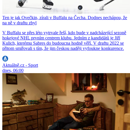
Ten je jak Ovečkin, zírali v Buffalu na Čecha. Dodnes nechápou, že
na ně v draftu zbyl
V Buffalu se přes léto vytrvale řeší, kdo bude v nadcházející sezoně
hokejové NHL prvním centrem klubu. Jedním z kandidátů je Jiří
Kulich, kterému Sabres do budoucna hodně věří. V draftu 2022 se
přitom smiřovali s tím, že jim českou naději vyfoukne konkurence.
Aktuálně.cz - Sport
dnes, 06:00