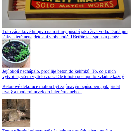
Toto zápalkové hnojivo na rostliny působí jako živá voda. Dodá jim
látky, které nenajdete ani v obchodě. Ušetříte tak spoustu peněz
Její okolí nechápalo, proč lije beton do kelímků. To, co z nich
vytvořila, všem vytřelo zrak. Dle tohoto postupu to zvládne každý
Betonové dekorace mohou být zajímavým způsobem, jak přidat
trvalý a moderní prvek do interiéru anebo...
Tento přírodní odpuzovač vás jednou provždy zbaví myší v