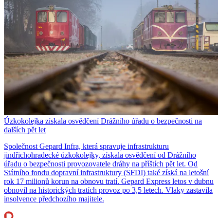
Úzkokolejka získala osvědčení Drážního úřadu o bezpečnosti na
dalších pět let
Společnost Gepard Infra, která spravuje infrastrukturu
jindřichohradecké úzkokolejky, získala osvědčení od Drážního
úřadu o bezpečnosti provozovatele dráhy na příštích pět let. Od
Státního fondu dopravní infrastruktury (SFDI) také získá na letošní
rok 17 milionů korun na obnovu tratí. Gepard Express letos v dubnu
obnovil na historických tratích provoz po 3,5 letech. Vlaky zastavila
insolvence předchozího majitele.