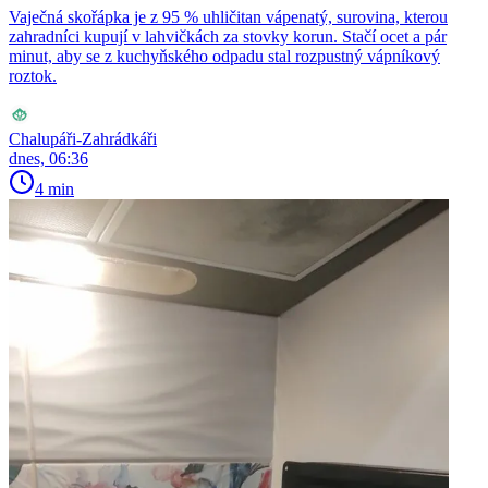
Vaječná skořápka je z 95 % uhličitan vápenatý, surovina, kterou
zahradníci kupují v lahvičkách za stovky korun. Stačí ocet a pár
minut, aby se z kuchyňského odpadu stal rozpustný vápníkový
roztok.
Chalupáři-Zahrádkáři
dnes, 06:36
4 min