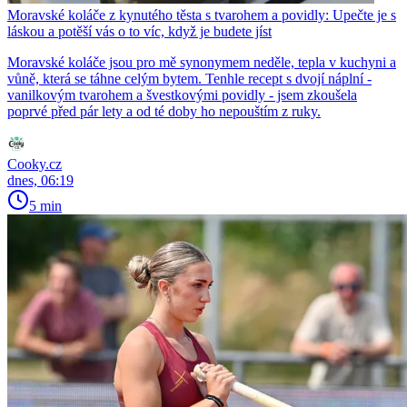
Moravské koláče z kynutého těsta s tvarohem a povidly: Upečte je s
láskou a potěší vás o to víc, když je budete jíst
Moravské koláče jsou pro mě synonymem neděle, tepla v kuchyni a
vůně, která se táhne celým bytem. Tenhle recept s dvojí náplní -
vanilkovým tvarohem a švestkovými povidly - jsem zkoušela
poprvé před pár lety a od té doby ho nepouštím z ruky.
Cooky.cz
dnes, 06:19
5 min