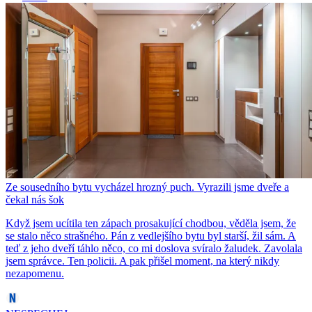
Ze sousedního bytu vycházel hrozný puch. Vyrazili jsme dveře a
čekal nás šok
Když jsem ucítila ten zápach prosakující chodbou, věděla jsem, že
se stalo něco strašného. Pán z vedlejšího bytu byl starší, žil sám. A
teď z jeho dveří táhlo něco, co mi doslova svíralo žaludek. Zavolala
jsem správce. Ten policii. A pak přišel moment, na který nikdy
nezapomenu.