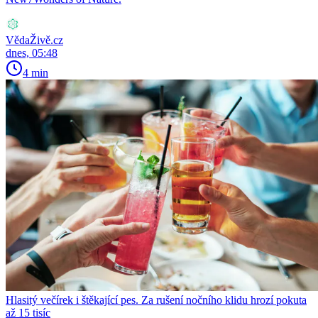
VědaŽivě.cz
dnes, 05:48
4 min
Hlasitý večírek i štěkající pes. Za rušení nočního klidu hrozí pokuta
až 15 tisíc