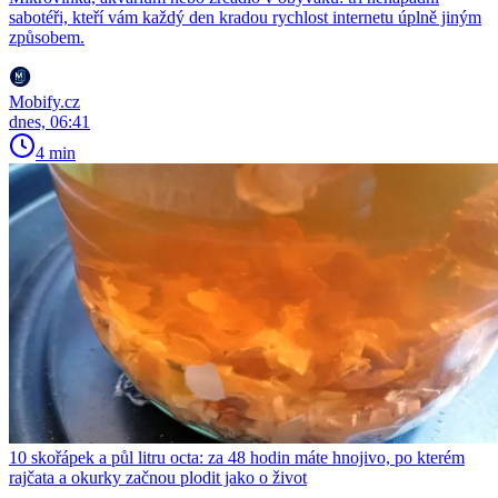
sabotéři, kteří vám každý den kradou rychlost internetu úplně jiným
způsobem.
Mobify.cz
dnes, 06:41
4 min
10 skořápek a půl litru octa: za 48 hodin máte hnojivo, po kterém
rajčata a okurky začnou plodit jako o život