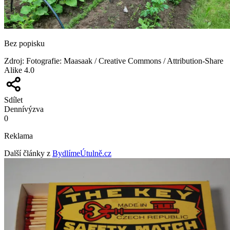
Bez popisku
Zdroj
:
Fotografie: Maasaak / Creative Commons / Attribution-Share
Alike 4.0
Sdílet
Denní
výzva
0
Reklama
Další články z
BydlímeÚtulně.cz