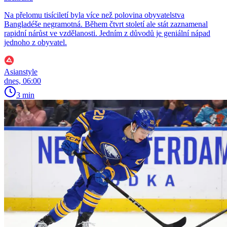
Na přelomu tisíciletí byla více než polovina obyvatelstva
Bangladéše negramotná. Během čtvrt století ale stát zaznamenal
rapidní nárůst ve vzdělanosti. Jedním z důvodů je geniální nápad
jednoho z obyvatel.
Asianstyle
dnes, 06:00
3 min