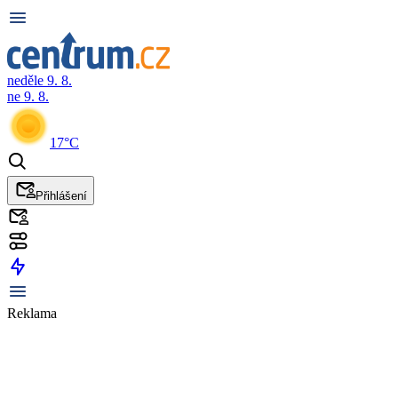
neděle 9. 8.
ne 9. 8.
17°C
Přihlášení
Reklama