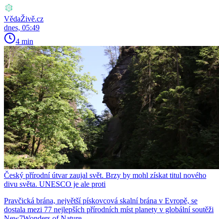
VědaŽivě.cz
dnes, 05:49
4 min
Český přírodní útvar zaujal svět. Brzy by mohl získat titul nového
divu světa. UNESCO je ale proti
Pravčická brána, největší pískovcová skalní brána v Evropě, se
dostala mezi 77 nejlepších přírodních míst planety v globální soutěži
New7Wonders of Nature.