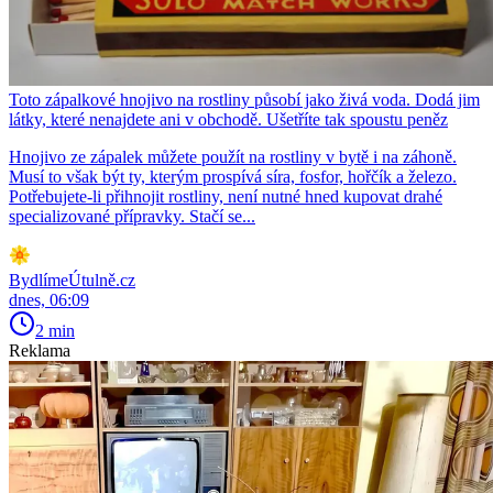
Toto zápalkové hnojivo na rostliny působí jako živá voda. Dodá jim
látky, které nenajdete ani v obchodě. Ušetříte tak spoustu peněz
Hnojivo ze zápalek můžete použít na rostliny v bytě i na záhoně.
Musí to však být ty, kterým prospívá síra, fosfor, hořčík a železo.
Potřebujete-li přihnojit rostliny, není nutné hned kupovat drahé
specializované přípravky. Stačí se...
BydlímeÚtulně.cz
dnes, 06:09
2 min
Reklama