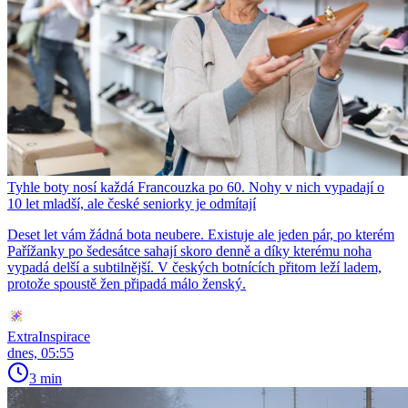
Tyhle boty nosí každá Francouzka po 60. Nohy v nich vypadají o
10 let mladší, ale české seniorky je odmítají
Deset let vám žádná bota neubere. Existuje ale jeden pár, po kterém
Pařížanky po šedesátce sahají skoro denně a díky kterému noha
vypadá delší a subtilnější. V českých botnících přitom leží ladem,
protože spoustě žen připadá málo ženský.
ExtraInspirace
dnes, 05:55
3 min