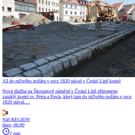
Až do ničivého požáru v roce 1820 stával v České Lípě kostel
Nová dlažba na Škroupově náměstí v České Lípě připomene
zaniklý kostel sv. Petra a Pavla, který tam do ničivého požáru v roce
1820 stával.…
Náš REGION
dnes, 06:00
2 min