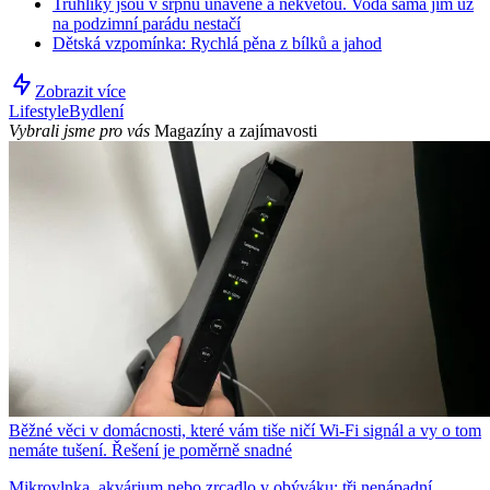
Truhlíky jsou v srpnu unavené a nekvetou. Voda sama jim už
na podzimní parádu nestačí
Dětská vzpomínka: Rychlá pěna z bílků a jahod
Zobrazit více
Lifestyle
Bydlení
Vybrali jsme pro vás
Magazíny a zajímavosti
Běžné věci v domácnosti, které vám tiše ničí Wi-Fi signál a vy o tom
nemáte tušení. Řešení je poměrně snadné
Mikrovlnka, akvárium nebo zrcadlo v obýváku: tři nenápadní