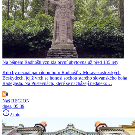
Na bájném Radhošti vznikla první ubytovna už před 135 lety
Kdo by neznal památnou horu Radhošť v Moravskoslezských
Beskydech, jejíž vrch se honosí sochou starého slovanského boha
Radegasta. Na Pustevnách, které se nacházejí nedaleko…
Náš REGION
dnes, 05:39
2 min