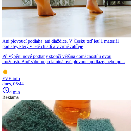
Ani plovoucí podlaha, ani dlaždice. V Česku teď letí 1 materiál
podlahy, který v létě chladí a v zimě zahřeje
Při výběru nové podlahy skončí většina domácností u dvou
možností. Buď sáhnou po laminátové plovoucí podlaze, nebo po...
FVE.info
dnes, 05:44
4 min
Reklama