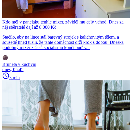
Kdo měl v paneláku tenhle mixér, záviděl mu celý vchod. Dnes za
něj sběratelé dají až 8 000 Kč
Stačilo, aby na lince stál barevný strojek s kalichovitým tělem, a
sousedé hned tušili, že tahle domácnost drží krok s dobou. Dneska
podobný mixér z časů socialismu končí buď v...
Bruneta v kuchyni
dnes, 05:45
3 min