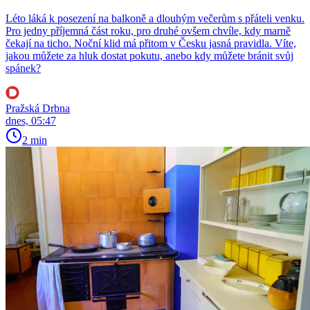
Léto láká k posezení na balkoně a dlouhým večerům s přáteli venku.
Pro jedny příjemná část roku, pro druhé ovšem chvíle, kdy marně
čekají na ticho. Noční klid má přitom v Česku jasná pravidla. Víte,
jakou můžete za hluk dostat pokutu, anebo kdy můžete bránit svůj
spánek?
Pražská Drbna
dnes, 05:47
2 min