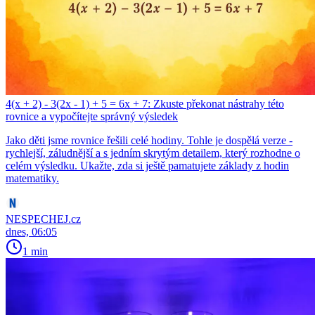
4(x + 2) - 3(2x - 1) + 5 = 6x + 7: Zkuste překonat nástrahy této
rovnice a vypočítejte správný výsledek
Jako děti jsme rovnice řešili celé hodiny. Tohle je dospělá verze -
rychlejší, záludnější a s jedním skrytým detailem, který rozhodne o
celém výsledku. Ukažte, zda si ještě pamatujete základy z hodin
matematiky.
NESPECHEJ.cz
dnes, 06:05
1 min