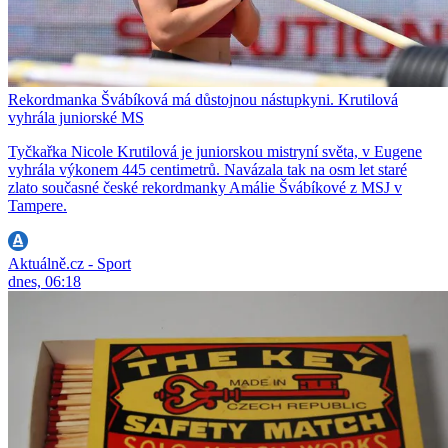
Rekordmanka Švábíková má důstojnou nástupkyni. Krutilová
vyhrála juniorské MS
Tyčkařka Nicole Krutilová je juniorskou mistryní světa, v Eugene
vyhrála výkonem 445 centimetrů. Navázala tak na osm let staré
zlato současné české rekordmanky Amálie Švábíkové z MSJ v
Tampere.
Aktuálně.cz - Sport
dnes, 06:18