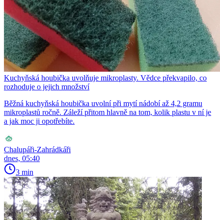
Kuchyňská houbička uvolňuje mikroplasty. Vědce překvapilo, co
rozhoduje o jejich množství
Běžná kuchyňská houbička uvolní při mytí nádobí až 4,2 gramu
mikroplastů ročně. Záleží přitom hlavně na tom, kolik plastu v ní je
a jak moc ji opotřebíte.
Chalupáři-Zahrádkáři
dnes, 05:40
3 min