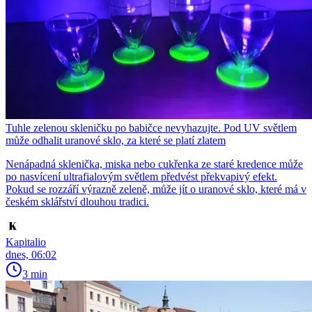
Tuhle zelenou skleničku po babičce nevyhazujte. Pod UV světlem
může odhalit uranové sklo, za které se platí zlatem
Nenápadná sklenička, miska nebo cukřenka ze staré kredence může
po nasvícení ultrafialovým světlem předvést překvapivý efekt.
Pokud se rozzáří výrazně zeleně, může jít o uranové sklo, které má v
českém sklářství dlouhou tradici.
Kapitalio
dnes, 06:02
3 min