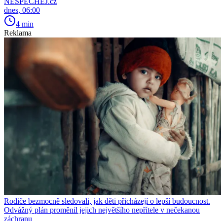
NESPECHEJ.cz
dnes, 06:00
4 min
Reklama
Rodiče bezmocně sledovali, jak děti přicházejí o lepší budoucnost.
Odvážný plán proměnil jejich největšího nepřítele v nečekanou
záchranu