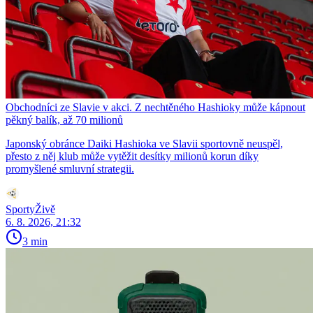
Obchodníci ze Slavie v akci. Z nechtěného Hashioky může kápnout
pěkný balík, až 70 milionů
Japonský obránce Daiki Hashioka ve Slavii sportovně neuspěl,
přesto z něj klub může vytěžit desítky milionů korun díky
promyšlené smluvní strategii.
SportyŽivě
6. 8. 2026, 21:32
3 min