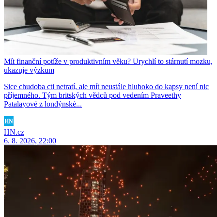
Mít finanční potíže v produktivním věku? Urychlí to stárnutí mozku,
ukazuje výzkum
Sice chudoba cti netratí, ale mít neustále hluboko do kapsy není nic
příjemného. Tým britských vědců pod vedením Praveethy
Patalayové z londýnské...
HN.cz
6. 8. 2026, 22:00