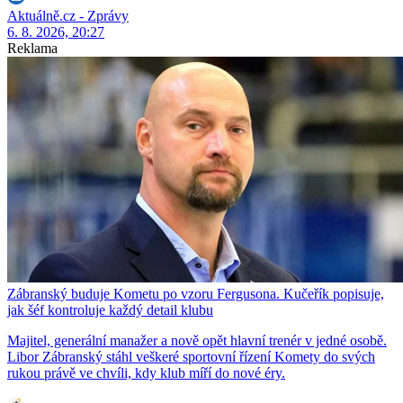
Aktuálně.cz - Zprávy
6. 8. 2026, 20:27
Reklama
Zábranský buduje Kometu po vzoru Fergusona. Kučeřík popisuje,
jak šéf kontroluje každý detail klubu
Majitel, generální manažer a nově opět hlavní trenér v jedné osobě.
Libor Zábranský stáhl veškeré sportovní řízení Komety do svých
rukou právě ve chvíli, kdy klub míří do nové éry.