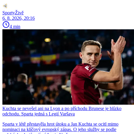
SportyŽivě
6. 8. 2026, 20:16
4 min
Kuchta se nevešel ani na Lyon a po příchodu Brunese je blízko
odchodu. Sparta jedná s Legií Varšava
Sparta v létě přestavěla hrot útoku a Jan Kuchta se ocitl mimo
nominaci na klíčový evropský zápas. O jeho služby se podle