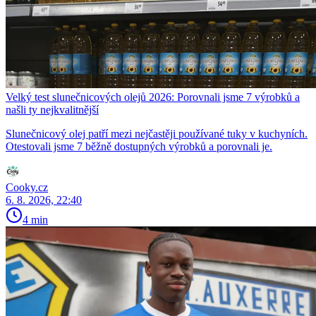
Velký test slunečnicových olejů 2026: Porovnali jsme 7 výrobků a
našli ty nejkvalitnější
Slunečnicový olej patří mezi nejčastěji používané tuky v kuchyních.
Otestovali jsme 7 běžně dostupných výrobků a porovnali je.
Cooky.cz
6. 8. 2026, 22:40
4 min