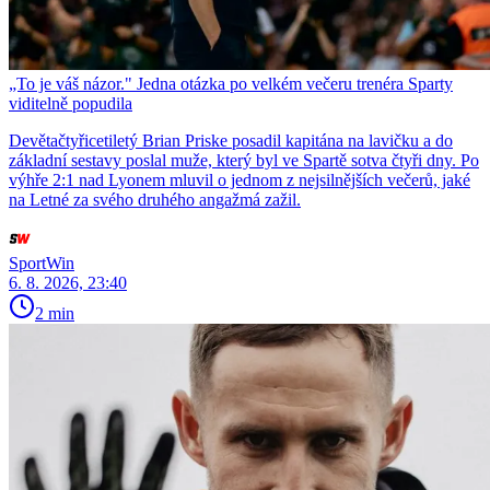
„To je váš názor." Jedna otázka po velkém večeru trenéra Sparty
viditelně popudila
Devětačtyřicetiletý Brian Priske posadil kapitána na lavičku a do
základní sestavy poslal muže, který byl ve Spartě sotva čtyři dny. Po
výhře 2:1 nad Lyonem mluvil o jednom z nejsilnějších večerů, jaké
na Letné za svého druhého angažmá zažil.
SportWin
6. 8. 2026, 23:40
2 min