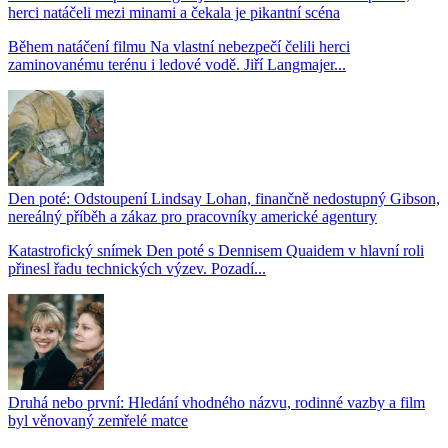
herci natáčeli mezi minami a čekala je pikantní scéna
Během natáčení filmu Na vlastní nebezpečí čelili herci
zaminovanému terénu i ledové vodě. Jiří Langmajer...
Den poté: Odstoupení Lindsay Lohan, finančně nedostupný Gibson,
nereálný příběh a zákaz pro pracovníky americké agentury
Katastrofický snímek Den poté s Dennisem Quaidem v hlavní roli
přinesl řadu technických výzev. Pozadí...
Druhá nebo první: Hledání vhodného názvu, rodinné vazby a film
byl věnovaný zemřelé matce