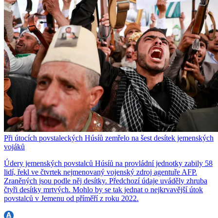
Při útocích povstaleckých Húsíů zemřelo na šest desítek jemenských
vojáků
Údery jemenských povstalců Húsíů na provládní jednotky zabily 58
lidí, řekl ve čtvrtek nejmenovaný vojenský zdroj agentuře AFP.
Zraněných jsou podle něj desítky. Předchozí údaje uváděly zhruba
čtyři desítky mrtvých. Mohlo by se tak jednat o nejkrvavější útok
povstalců v Jemenu od příměří z roku 2022.