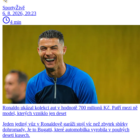
SportyŽivě
6. 8. 2026, 20:23
4 min
Ronaldo ukázal kolekci aut v hodnotě 700 milionů Kč. Patří mezi ně
model, kterých vzniklo jen deset
Jeden jediný vůz v Ronaldově garáži stojí víc než zbytek sbírky
dohromady. Je to Bugatti, které automobilka vyrobila v pouhých
deseti kusech.