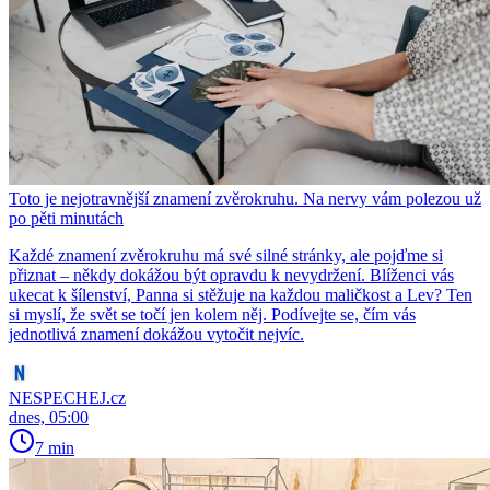
Toto je nejotravnější znamení zvěrokruhu. Na nervy vám polezou už
po pěti minutách
Každé znamení zvěrokruhu má své silné stránky, ale pojďme si
přiznat – někdy dokážou být opravdu k nevydržení. Blíženci vás
ukecat k šílenství, Panna si stěžuje na každou maličkost a Lev? Ten
si myslí, že svět se točí jen kolem něj. Podívejte se, čím vás
jednotlivá znamení dokážou vytočit nejvíc.
NESPECHEJ.cz
dnes, 05:00
7 min