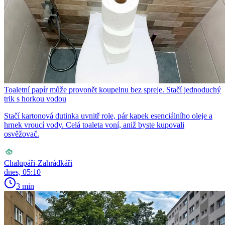
Toaletní papír může provonět koupelnu bez spreje. Stačí jednoduchý
trik s horkou vodou
Stačí kartonová dutinka uvnitř role, pár kapek esenciálního oleje a
hrnek vroucí vody. Celá toaleta voní, aniž byste kupovali
osvěžovač.
Chalupáři-Zahrádkáři
dnes, 05:10
3 min