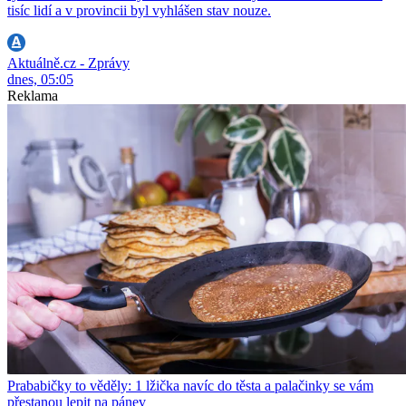
tisíc lidí a v provincii byl vyhlášen stav nouze.
Aktuálně.cz - Zprávy
dnes, 05:05
Reklama
Prababičky to věděly: 1 lžička navíc do těsta a palačinky se vám
přestanou lepit na pánev