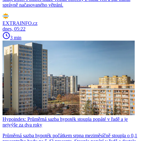
správně načasovaného větrání.
EXTRAINFO.cz
dnes, 05:22
3 min
Hypoindex: Průměrná sazba hypoték stoupla popáté v řadě a je
nejvýše za dva roky
Průměrná sazba hypoték počátkem srpna meziměsíčně stoupla o 0,1