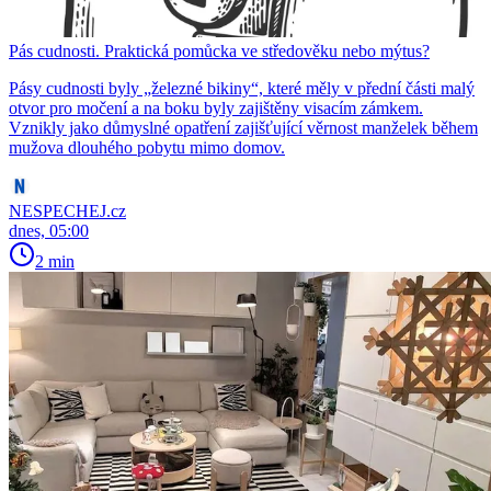
Pás cudnosti. Praktická pomůcka ve středověku nebo mýtus?
Pásy cudnosti byly „železné bikiny“, které měly v přední části malý
otvor pro močení a na boku byly zajištěny visacím zámkem.
Vznikly jako důmyslné opatření zajišťující věrnost manželek během
mužova dlouhého pobytu mimo domov.
NESPECHEJ.cz
dnes, 05:00
2 min