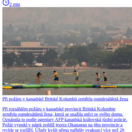
2 min
Při požáru v kanadské Britské Kolumbii zemřela osmdesátiletá žena
Při rozsáhlém požáru v kanadské provincii Britská Kolumbie
zemřela osmdesátiletá žena, která se snažila utéct ze svého domu.
Oznámila to podle agentury AFP kanadská královská jízdní policie.
Požár vypukl v pátek poblíž jezera Okanagan na jihu provincie a
rychle se rozšířil. Úřady kvůli němu nařídily evakuaci více než 20