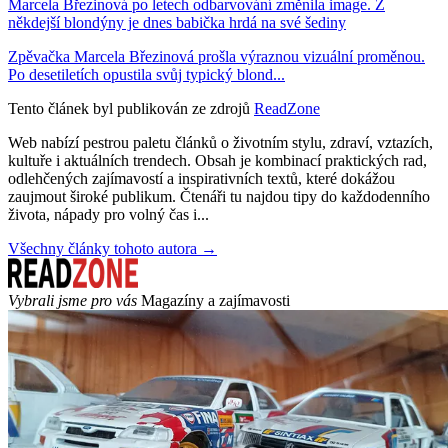
Marcela Březinová po letech odbarvování změnila image. Z
někdejší blondýny je dnes babička hrdá na své šediny
Zpěvačka Marcela Březinová prošla výraznou vizuální proměnou.
Po desetiletích opustila svůj typický blond...
Tento článek byl publikován ze zdrojů
ReadZone
Web nabízí pestrou paletu článků o životním stylu, zdraví, vztazích,
kultuře i aktuálních trendech. Obsah je kombinací praktických rad,
odlehčených zajímavostí a inspirativních textů, které dokážou
zaujmout široké publikum. Čtenáři tu najdou tipy do každodenního
života, nápady pro volný čas i...
Všechny články tohoto autora →
Vybrali jsme pro vás
Magazíny a zajímavosti