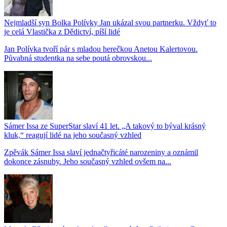
Nejmladší syn Bolka Polívky Jan ukázal svou partnerku. Vždyť to
je celá Vlastička z Dědictví, píší lidé
Jan Polívka tvoří pár s mladou herečkou Anetou Kalertovou.
Půvabná studentka na sebe poutá obrovskou...
Sámer Issa ze SuperStar slaví 41 let. „A takový to býval krásný
kluk,“ reagují lidé na jeho současný vzhled
Zpěvák Sámer Issa slaví jednačtyřicáté narozeniny a oznámil
dokonce zásnuby. Jeho současný vzhled ovšem na...