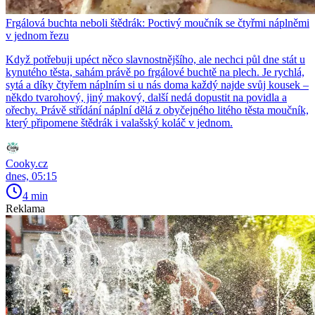
Frgálová buchta neboli štědrák: Poctivý moučník se čtyřmi náplněmi
v jednom řezu
Když potřebuji upéct něco slavnostnějšího, ale nechci půl dne stát u
kynutého těsta, sahám právě po frgálové buchtě na plech. Je rychlá,
sytá a díky čtyřem náplním si u nás doma každý najde svůj kousek –
někdo tvarohový, jiný makový, další nedá dopustit na povidla a
ořechy. Právě střídání náplní dělá z obyčejného litého těsta moučník,
který připomene štědrák i valašský koláč v jednom.
Cooky.cz
dnes, 05:15
4 min
Reklama