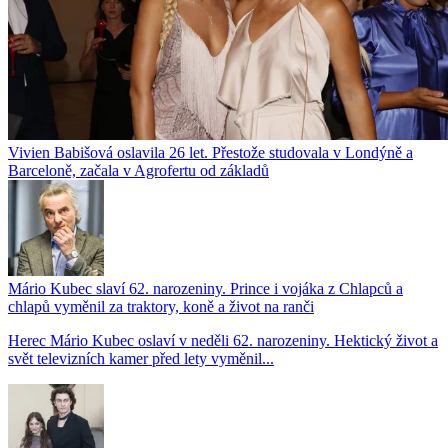
Vivien Babišová oslavila 26 let. Přestože studovala v Londýně a
Barceloně, začala v Agrofertu od základů
Mário Kubec slaví 62. narozeniny. Prince i vojáka z Chlapců a
chlapů vyměnil za traktory, koně a život na ranči
Herec Mário Kubec oslaví v neděli 62. narozeniny. Hektický život a
svět televizních kamer před lety vyměnil...