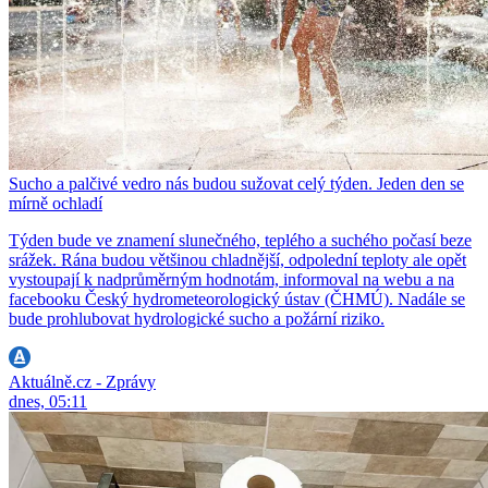
Sucho a palčivé vedro nás budou sužovat celý týden. Jeden den se
mírně ochladí
Týden bude ve znamení slunečného, teplého a suchého počasí beze
srážek. Rána budou většinou chladnější, odpolední teploty ale opět
vystoupají k nadprůměrným hodnotám, informoval na webu a na
facebooku Český hydrometeorologický ústav (ČHMÚ). Nadále se
bude prohlubovat hydrologické sucho a požární riziko.
Aktuálně.cz - Zprávy
dnes, 05:11