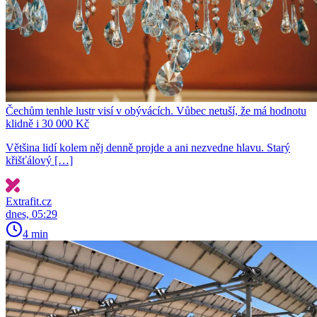
Čechům tenhle lustr visí v obývácích. Vůbec netuší, že má hodnotu
klidně i 30 000 Kč
Většina lidí kolem něj denně projde a ani nezvedne hlavu. Starý
křišťálový […]
Extrafit.cz
dnes, 05:29
4 min