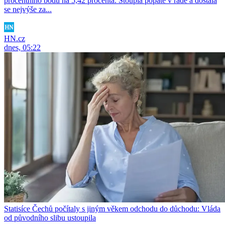
procentního bodu na 5,42 procenta. Stoupla popáté v řadě a dostala
se nejvýše za...
HN.cz
dnes, 05:22
Statisíce Čechů počítaly s jiným věkem odchodu do důchodu: Vláda
od původního slibu ustoupila