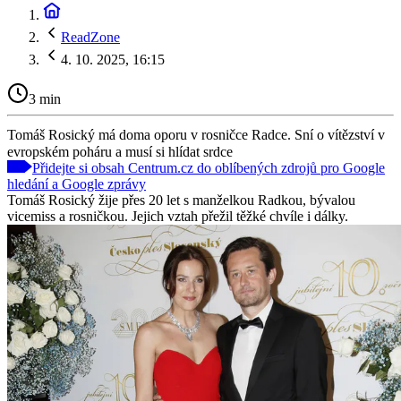
ReadZone
4. 10. 2025, 16:15
3 min
Tomáš Rosický má doma oporu v rosničce Radce. Sní o vítězství v
evropském poháru a musí si hlídat srdce
Přidejte si obsah Centrum.cz do oblíbených zdrojů pro Google
hledání a Google zprávy
Tomáš Rosický žije přes 20 let s manželkou Radkou, bývalou
vicemiss a rosničkou. Jejich vztah přežil těžké chvíle i dálky.