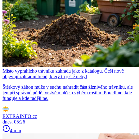
Místo vyprahlého trávníku zahrada jako z katalogu. Češi nově
objevují zahradní trend, který tu ještě nebyl
Štěrkový záhon může v suchu nahradit část žíznivého trávníku, ale
jen při správné půdě, vrstvě mulče a výběru rostlin. Poradíme, kde
funguje a kde raději ne.
EXTRAINFO.cz
dnes, 05:26
4 min