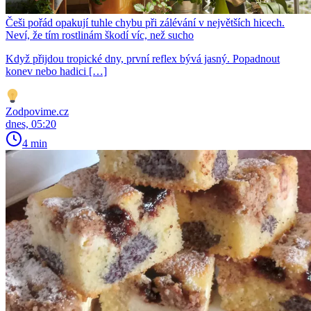
Češi pořád opakují tuhle chybu při zálévání v největších hicech.
Neví, že tím rostlinám škodí víc, než sucho
Když přijdou tropické dny, první reflex bývá jasný. Popadnout
konev nebo hadici […]
Zodpovime.cz
dnes, 05:20
4 min