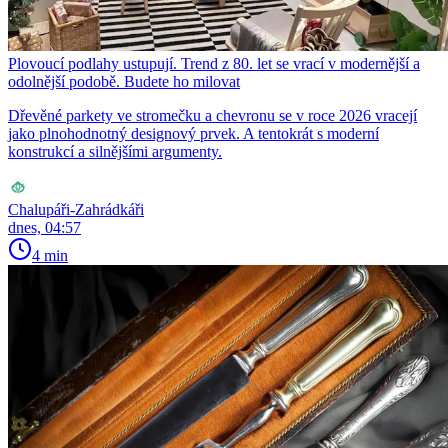
Plovoucí podlahy ustupují. Trend z 80. let se vrací v modernější a
odolnější podobě. Budete ho milovat
Dřevěné parkety ve stromečku a chevronu se v roce 2026 vracejí
jako plnohodnotný designový prvek. A tentokrát s moderní
konstrukcí a silnějšími argumenty.
Chalupáři-Zahrádkáři
dnes, 04:57
4 min