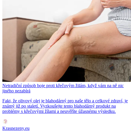
Netradiční způsob boje proti křečovým žilám, když vám na ně nic
jiného nezabírá
Fakt, že olivový olej je blahodárný pro naše tělo a celkové zdraví, je
známý již po staletí. Vyzkoušejte tento blahodárný produkt na
problémy s křečovými žílami a neuvěříte úžasnému výsledku.
Krasnezeny.eu