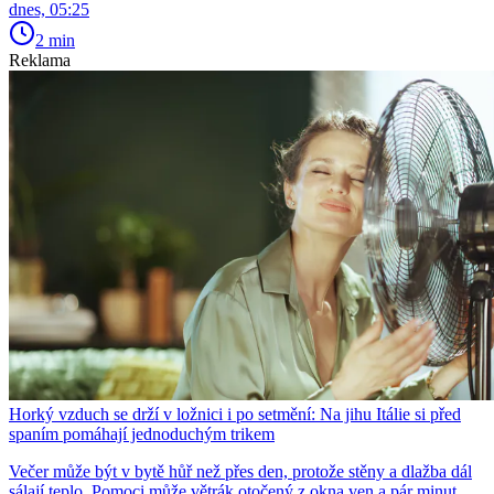
dnes, 05:25
2 min
Reklama
Horký vzduch se drží v ložnici i po setmění: Na jihu Itálie si před
spaním pomáhají jednoduchým trikem
Večer může být v bytě hůř než přes den, protože stěny a dlažba dál
sálají teplo. Pomoci může větrák otočený z okna ven a pár minut