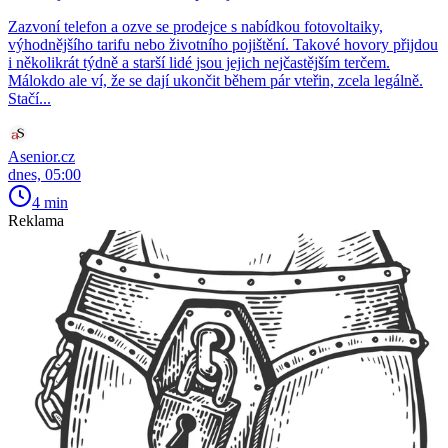
Zazvoní telefon a ozve se prodejce s nabídkou fotovoltaiky,
výhodnějšího tarifu nebo životního pojištění. Takové hovory přijdou
i několikrát týdně a starší lidé jsou jejich nejčastějším terčem.
Málokdo ale ví, že se dají ukončit během pár vteřin, zcela legálně.
Stačí...
Asenior.cz
dnes, 05:00
4 min
Reklama