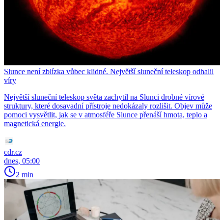
Slunce není zblízka vůbec klidné. Největší sluneční teleskop odhalil
víry
Největší sluneční teleskop světa zachytil na Slunci drobné vírové
struktury, které dosavadní přístroje nedokázaly rozlišit. Objev může
pomoci vysvětlit, jak se v atmosféře Slunce přenáší hmota, teplo a
magnetická energie.
cdr.cz
dnes, 05:00
2 min