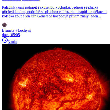
Palačinky umí potrápit i zkušenou kuchařku. Jednou se placka
přichytí ke dnu, podruhé se při obracení roztrhne napůl a z pěkného
kolečka zbude jen cár. Generace hospodyň přitom znaly jeden...
Bruneta v kuchyni
dnes, 05:05
3 min