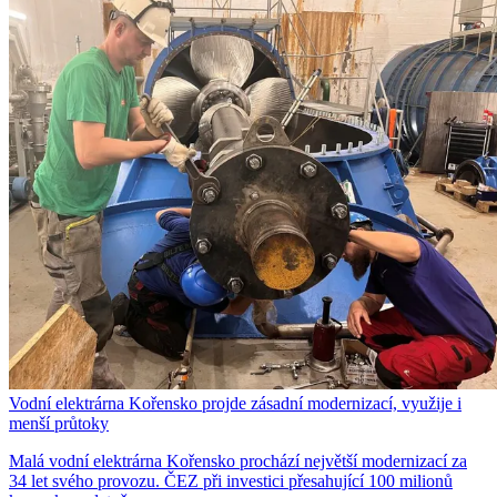
Vodní elektrárna Kořensko projde zásadní modernizací, využije i
menší průtoky
Malá vodní elektrárna Kořensko prochází největší modernizací za
34 let svého provozu. ČEZ při investici přesahující 100 milionů