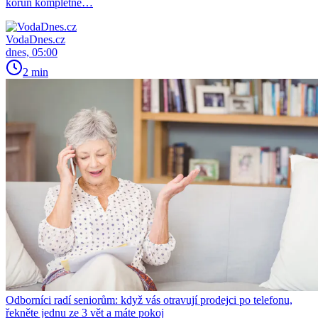
korun kompletně…
VodaDnes.cz
dnes, 05:00
2 min
Odborníci radí seniorům: když vás otravují prodejci po telefonu,
řekněte jednu ze 3 vět a máte pokoj