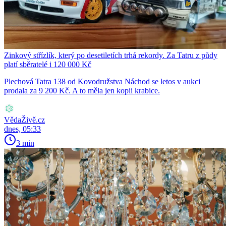
Zinkový střízlík, který po desetiletích trhá rekordy. Za Tatru z půdy
platí sběratelé i 120 000 Kč
Plechová Tatra 138 od Kovodružstva Náchod se letos v aukci
prodala za 9 200 Kč. A to měla jen kopii krabice.
VědaŽivě.cz
dnes, 05:33
3 min