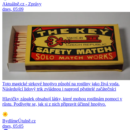
Aktuálně.cz - Zprávy
dnes, 05:09
Toto magické sirkové hnojivo působí na rostliny jako živá voda.
Následující lidový trik zvládnou i naprostí pěstitelé začátečníci
Hlavičky zápalek obsahují látky, které mohou rostlinám pomoci v
růstu. Podívejte se, jak si z nich připravit účinné hnojivo.
BydlímeÚtulně.cz
dnes, 05:05