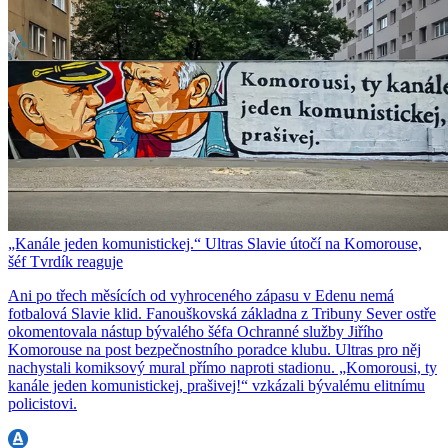
„Kanále jeden komunistickej.“ Ultras Slavie útočí na Komorouse,
šéf Tvrdík reaguje
Ani po třech měsících od vyhroceného zápasu v Edenu nemá
fotbalová Slavie klid. Fanouškovská základna z Tribuny Sever ostře
okomentovala nástup bývalého šéfa Ochranné služby Jiřího
Komorouse na post bezpečnostního poradce klubu. Ultras pro něj
nachystali komiksový mural přímo naproti stadionu. „Komorousi, ty
kanále jeden komunistickej, prašivej!“ vzkázali bývalému elitnímu
policistovi.