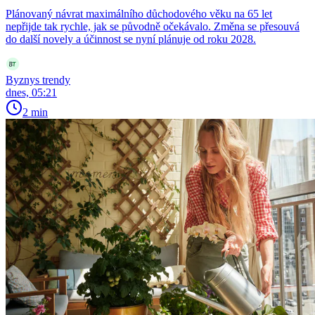
Plánovaný návrat maximálního důchodového věku na 65 let
nepřijde tak rychle, jak se původně očekávalo. Změna se přesouvá
do další novely a účinnost se nyní plánuje od roku 2028.
Byznys trendy
dnes, 05:21
2 min