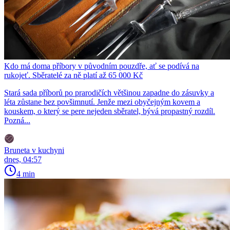
Kdo má doma příbory v původním pouzdře, ať se podívá na
rukojeť. Sběratelé za ně platí až 65 000 Kč
Stará sada příborů po prarodičích většinou zapadne do zásuvky a
léta zůstane bez povšimnutí. Jenže mezi obyčejným kovem a
kouskem, o který se pere nejeden sběratel, bývá propastný rozdíl.
Pozná...
Bruneta v kuchyni
dnes, 04:57
4 min