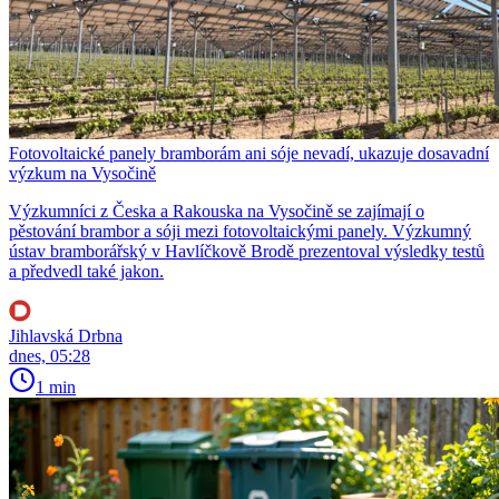
Fotovoltaické panely bramborám ani sóje nevadí, ukazuje dosavadní
výzkum na Vysočině
Výzkumníci z Česka a Rakouska na Vysočině se zajímají o
pěstování brambor a sóji mezi fotovoltaickými panely. Výzkumný
ústav bramborářský v Havlíčkově Brodě prezentoval výsledky testů
a předvedl také jakon.
Jihlavská Drbna
dnes, 05:28
1 min